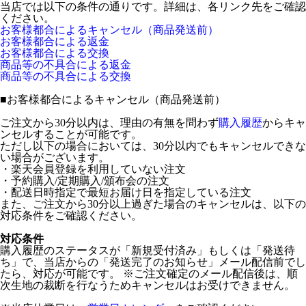
当店では以下の条件の通りです。詳細は、各リンク先をご確認
ください。
お客様都合によるキャンセル（商品発送前）
お客様都合による返金
お客様都合による交換
商品等の不具合による返金
商品等の不具合による交換
■
お客様都合によるキャンセル（商品発送前）
ご注文から30分以内は、理由の有無を問わず
購入履歴
からキャ
ンセルすることが可能です。
ただし以下の場合においては、30分以内でもキャンセルできな
い場合がございます。
・楽天会員登録を利用していない注文
・予約購入/定期購入/頒布会の注文
・配送日時指定で最短お届け日を指定している注文
また、ご注文から30分以上過ぎた場合のキャンセルは、以下の
対応条件をご確認ください。
対応条件
購入履歴のステータスが「新規受付済み」もしくは「発送待
ち」で、当店からの「発送完了のお知らせ」メール配信前でし
たら、対応が可能です。 ※ご注文確定のメール配信後は、順
次生地の裁断を行なうためキャンセルはお受けできません。