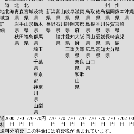
道
北
北
州
州
地
北海
青森
宮城
茨城
新潟
富山
岐阜
滋賀
鳥取
徳島
福岡
熊本
沖縄
域
道
県
県
県
県
県
県
県
県
県
県
県
県
詳
岩手
山形
栃木
長野
石川
静岡
京都
島根
香川
佐賀
宮崎
細
県
県
県
県
県
県
府
県
県
県
県
秋田
福島
群馬
福井
愛知
大阪
岡山
愛媛
長崎
鹿児
県
県
県
県
県
府
県
県
県
島
埼玉
三重
兵庫
広島
高知
大分
県
県
県
県
県
県
県
千葉
奈良
山口
県
県
県
東京
和歌
都
山
神奈
県
川
県
山梨
県
送
2600
770
770
770円
770
770
770
770
770
770
770
770
2100
円
円
円
円
円
円
円
円
円
円
円
円
料
送料分消費
この料金には消費税が 含まれています。