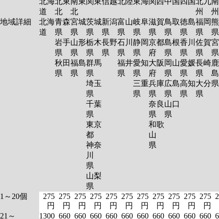
北海
北東
南東
関東
信越
北陸
東海
関西
中国
四国
北九
南
道
北
北
州
州
地域詳細
北海
青森
宮城
茨城
新潟
富山
岐阜
滋賀
鳥取
徳島
福岡
熊
道
県
県
県
県
県
県
県
県
県
県
岩手
山形
栃木
長野
石川
静岡
京都
島根
香川
佐賀
宮
県
県
県
県
県
県
府
県
県
県
秋田
福島
群馬
福井
愛知
大阪
岡山
愛媛
長崎
鹿
県
県
県
県
県
府
県
県
県
島
埼玉
三重
兵庫
広島
高知
大分
県
県
県
県
県
県
千葉
奈良
山口
県
県
県
東京
和歌
都
山
神奈
県
川
県
山梨
県
1～20個
275
275
275
275
275
275
275
275
275
275
275
2
円
円
円
円
円
円
円
円
円
円
円
21～
1300
660
660
660
660
660
660
660
660
660
660
6