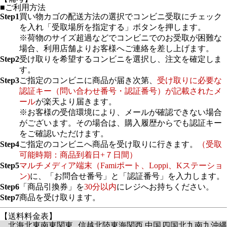
■ご利用方法
Step1
買い物カゴの配送方法の選択でコンビニ受取にチェック
を入れ「受取場所を指定する」ボタンを押します。
※荷物のサイズ超過などでコンビニでのお受取が困難な
場合、利用店舗よりお客様へご連絡を差し上げます。
Step2
受け取りを希望するコンビニを選択し、注文を確定しま
す。
Step3
ご指定のコンビニに商品が届き次第、
受け取りに必要な
認証キー（問い合わせ番号・認証番号）が記載されたメ
ール
が楽天より届きます。
※お客様の受信環境により、メールが確認できない場合
がございます。その場合は、購入履歴からでも認証キー
をご確認いただけます。
Step4
ご指定のコンビニへ商品を受け取りに行きます。
（受取
可能時期：商品到着日+７日間）
Step5
マルチメディア端末（Famiポート、Loppi、Kステーショ
ン)
に、「お問合せ番号」と「認証番号」を入力します。
Step6
「商品引換券」を
30分以内
にレジへお持ちください。
Step7
商品を受け取ります。
【送料料金表】
北海
北東
南東
関東
信越
北陸
東海
関西
中国
四国
北九
南九
沖縄