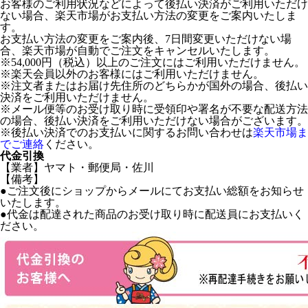
お客様のご利用状況などによって後払い決済がご利用いただけ
ない場合、楽天市場がお支払い方法の変更をご案内いたしま
す。
お支払い方法の変更をご案内後、7日間変更いただけない場
合、楽天市場が自動でご注文をキャンセルいたします。
※54,000円（税込）以上のご注文にはご利用いただけません。
※楽天会員以外のお客様にはご利用いただけません。
※注文者またはお届け先住所のどちらかが国外の場合、後払い
決済をご利用いただけません。
※メール便等のお受け取り時に受領印や署名が不要な配送方法
の場合、後払い決済をご利用いただけない場合がございます。
※後払い決済でのお支払いに関するお問い合わせは
楽天市場ま
でご連絡
ください。
代金引換
【業者】ヤマト・郵便局・佐川
【備考】
●ご注文後にショップからメールにてお支払い総額をお知らせ
いたします。
●代金は配達された商品のお受け取り時に配送員にお支払いく
ださい。