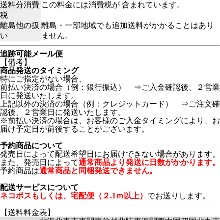
送料分消費
この料金には消費税が 含まれています。
税
離島他の扱
離島・一部地域でも追加送料がかかることはあり
い
ません。
追跡可能メール便
【備考】
商品発送のタイミング
特にご指定がない場合、
前払い決済の場合（例：銀行振込） ⇒ご入金確認後、２営業
日に発送いたします。
上記以外の決済の場合（例：クレジットカード） ⇒ご注文確
認後、２営業日に発送いたします。
※前払い決済の場合は、お客様のご入金タイミングにより、お
届け予定日が前後することがございます。
予約商品について
発売日によって配送希望日にお届けできない場合があります。
また、発売日によって
通常商品より発送に日数がかかります。
予約商品は
通常商品と同梱発送できません。
配送サービスについて
ネコポスもしくは、宅配便（２.1ｍ以上）
でお送りします。
【送料料金表】