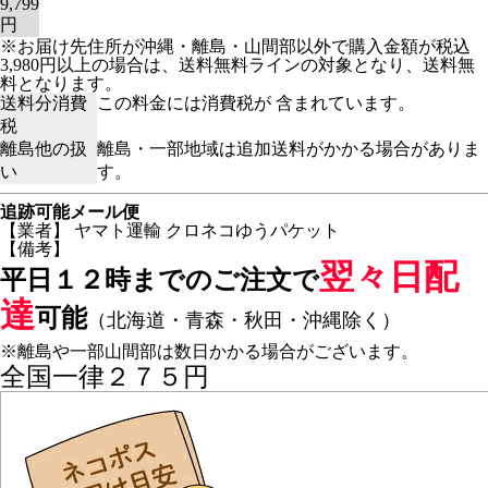
9,799
円
※お届け先住所が沖縄・離島・山間部以外で購入金額が税込
3,980円以上の場合は、送料無料ラインの対象となり、送料無
料となります。
送料分消費
この料金には消費税が 含まれています。
税
離島他の扱
離島・一部地域は追加送料がかかる場合がありま
い
す。
追跡可能メール便
【業者】 ヤマト運輸 クロネコゆうパケット
【備考】
翌々日配
平日１２時までのご注文で
達
可能
（北海道・青森・秋田・沖縄除く）
※離島や一部山間部は数日かかる場合がございます。
全国一律２７５円