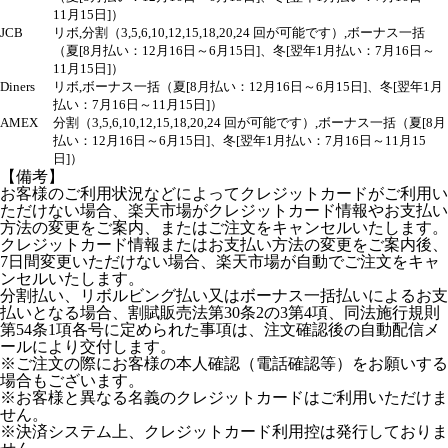
11月15日]）
JCB
リボ,分割（3,5,6,10,12,15,18,20,24 回が可能です）,ボーナス一括
（夏[8月払い：12月16日～6月15日]、冬[翌年1月払い：7月16日～
11月15日]）
Diners
リボ,ボーナス一括（夏[8月払い：12月16日～6月15日]、冬[翌年1月
払い：7月16日～11月15日]）
AMEX
分割（3,5,6,10,12,15,18,20,24 回が可能です）,ボーナス一括（夏[8月
払い：12月16日～6月15日]、冬[翌年1月払い：7月16日～11月15
日]）
【備考】
お客様のご利用状況などによってクレジットカードがご利用い
ただけない場合、楽天市場がクレジットカード情報やお支払い
方法の変更をご案内、またはご注文をキャンセルいたします。
クレジットカード情報またはお支払い方法の変更をご案内後、
7日間変更いただけない場合、楽天市場が自動でご注文をキャ
ンセルいたします。
分割払い、リボルビング払い又はボーナス一括払いによるお支
払いとなる場合、割賦販売法第30条2の3第4項、同法施行規則
第54条1項各号に定められた事項は、注文確認後の自動配信メ
ールにより交付します。
※ご注文の際にお客様の本人確認（電話確認等）をお願いする
場合もございます。
※お客様と異なる名義のクレジットカードはご利用いただけま
せん。
※決済システム上、クレジットカード利用控は発行しておりま