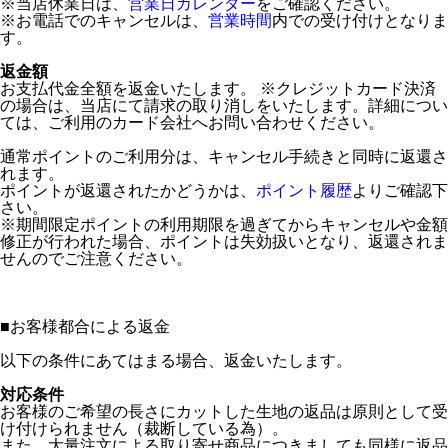
※当店休業日は、
営業日カレンダー
をご確認ください。
※お電話でのキャンセルは、
営業時間
内での受け付けとなりま
す。
返金額
お支払代金全額を返金いたします。 ※クレジットカード決済
の場合は、当店にて請求の取り消しをいたします。詳細につい
ては、ご利用のカード会社へお問い合わせください。
通常ポイントのご利用分は、キャンセル手続きと同時に返還さ
れます。
ポイントが返還されたかどうかは、
ポイント履歴
よりご確認下
さい。
※期間限定ポイントの利用期限を過ぎてからキャンセルや金額
修正が行われた場合、ポイントは失効扱いとなり、返還されま
せんのでご注意ください。
■
お客様都合による返金
以下の条件にあてはまる場合、返金いたします。
対応条件
お客様のご希望の長さにカットした生地の返品は原則として受
け付けられません（裁断している為）。
また、大量注文による取り寄せ商品につきましても同様に返品