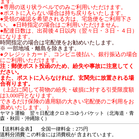
ます。
●専用の送り状ラベルでのみご利用いただけます。
●ポストに入らない場合は持ち戻りをいたします。
●受領の確認を希望される方は、宅急便をご利用下さ
い。
●日時指定の場合はご利用いただけません。
●配達日数は、出荷後４日以内（翌々日・３日・４日）
になります。
時間指定の場合は宅配便をお勧めいたします。
※ 一部地域・離島を除きます。
●クレジットカード、コンビニ後払い、銀行振込の場合
にご利用いただけます。
注：郵便ポスト投函のため、紛失や事故に注意してく
ださい。
また、ポストに入らなければ、玄関先に放置される場
合有ります。
（上記に関して荷物の紛失・破損に対する引受限度額
は3,000円となります。
できるだけ保険の適用額の大きい宅配便のご利用をお
薦めいたします。 ）
ヤマト運輸 翌々日配達クロネコゆうパケット（北海道・青
森・秋田・沖縄除く）
【送料料金表】
全国一律料金：275円
送料分消費
この料金には消費税が 含まれています。