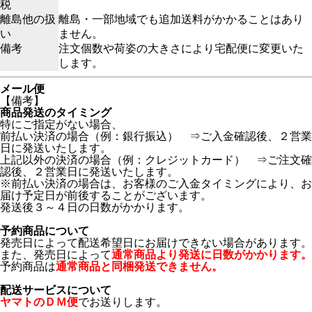
税
離島他の扱
離島・一部地域でも追加送料がかかることはあり
い
ません。
備考
注文個数や荷姿の大きさにより宅配便に変更いた
します。
メール便
【備考】
商品発送のタイミング
特にご指定がない場合、
前払い決済の場合（例：銀行振込） ⇒ご入金確認後、２営業
日に発送いたします。
上記以外の決済の場合（例：クレジットカード） ⇒ご注文確
認後、２営業日に発送いたします。
※前払い決済の場合は、お客様のご入金タイミングにより、お
届け予定日が前後することがございます。
発送後３～４日の日数がかかります。
予約商品について
発売日によって配送希望日にお届けできない場合があります。
また、発売日によって
通常商品より発送に日数がかかります。
予約商品は
通常商品と同梱発送できません。
配送サービスについて
ヤマトのＤＭ便
でお送りします。