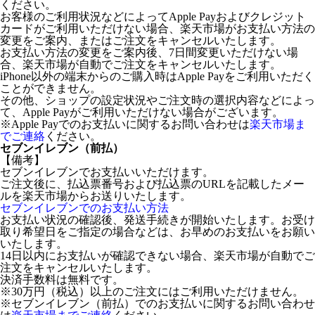
ください。
お客様のご利用状況などによってApple Payおよびクレジット
カードがご利用いただけない場合、楽天市場がお支払い方法の
変更をご案内、またはご注文をキャンセルいたします。
お支払い方法の変更をご案内後、7日間変更いただけない場
合、楽天市場が自動でご注文をキャンセルいたします。
iPhone以外の端末からのご購入時はApple Payをご利用いただく
ことができません。
その他、ショップの設定状況やご注文時の選択内容などによっ
て、Apple Payがご利用いただけない場合がございます。
※Apple Payでのお支払いに関するお問い合わせは
楽天市場ま
でご連絡
ください。
セブンイレブン（前払）
【備考】
セブンイレブンでお支払いいただけます。
ご注文後に、払込票番号および払込票のURLを記載したメー
ルを楽天市場からお送りいたします。
セブンイレブンでのお支払い方法
お支払い状況の確認後、発送手続きが開始いたします。お受け
取り希望日をご指定の場合などは、お早めのお支払いをお願い
いたします。
14日以内にお支払いが確認できない場合、楽天市場が自動でご
注文をキャンセルいたします。
決済手数料は無料です。
※30万円（税込）以上のご注文にはご利用いただけません。
※セブンイレブン（前払）でのお支払いに関するお問い合わせ