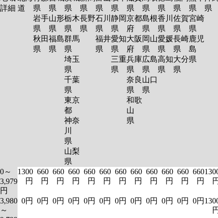
詳細
道
県
県
県
県
県
県
県
県
県
県
県
岩手
山形
栃木
長野
石川
静岡
京都
島根
香川
佐賀
宮崎
県
県
県
県
県
県
府
県
県
県
県
秋田
福島
群馬
福井
愛知
大阪
岡山
愛媛
長崎
鹿児
県
県
県
県
県
府
県
県
県
島
埼玉
三重
兵庫
広島
高知
大分
県
県
県
県
県
県
県
千葉
奈良
山口
県
県
県
東京
和歌
都
山
神奈
県
川
県
山梨
県
0～
1300
660
660
660
660
660
660
660
660
660
660
660
130
円
円
円
円
円
円
円
円
円
円
円
円
3,979
円
3,980
0円
0円
0円
0円
0円
0円
0円
0円
0円
0円
0円
0円
130
～