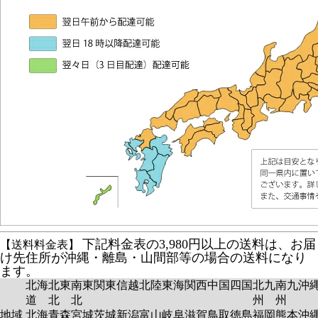
下記料金表の3,980円以上の送料は、お届
【送料料金表】
け先住所が沖縄・離島・山間部等の場合の送料になり
ます。
北海
北東
南東
関東
信越
北陸
東海
関西
中国
四国
北九
南九
沖
道
北
北
州
州
地域
北海
青森
宮城
茨城
新潟
富山
岐阜
滋賀
鳥取
徳島
福岡
熊本
沖