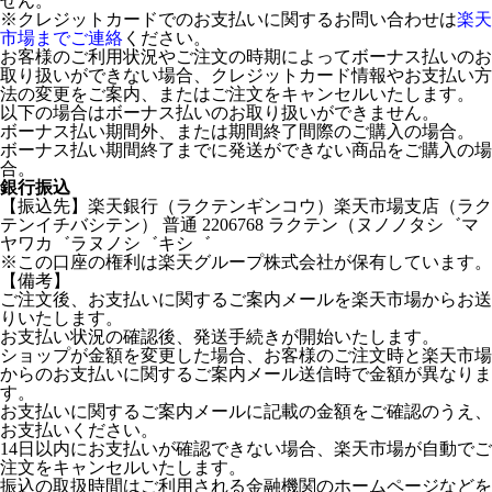
せん。
※クレジットカードでのお支払いに関するお問い合わせは
楽天
市場までご連絡
ください。
お客様のご利用状況やご注文の時期によってボーナス払いのお
取り扱いができない場合、クレジットカード情報やお支払い方
法の変更をご案内、またはご注文をキャンセルいたします。
以下の場合はボーナス払いのお取り扱いができません。
ボーナス払い期間外、または期間終了間際のご購入の場合。
ボーナス払い期間終了までに発送ができない商品をご購入の場
合。
銀行振込
【振込先】楽天銀行（ラクテンギンコウ）楽天市場支店（ラク
テンイチバシテン） 普通 2206768 ラクテン（ヌノノタシ゛マ
ヤワカ゛ラヌノシ゛キシ゛
※この口座の権利は楽天グループ株式会社が保有しています。
【備考】
ご注文後、お支払いに関するご案内メールを楽天市場からお送
りいたします。
お支払い状況の確認後、発送手続きが開始いたします。
ショップが金額を変更した場合、お客様のご注文時と楽天市場
からのお支払いに関するご案内メール送信時で金額が異なりま
す。
お支払いに関するご案内メールに記載の金額をご確認のうえ、
お支払いください。
14日以内にお支払いが確認できない場合、楽天市場が自動でご
注文をキャンセルいたします。
振込の取扱時間はご利用される金融機関のホームページなどを