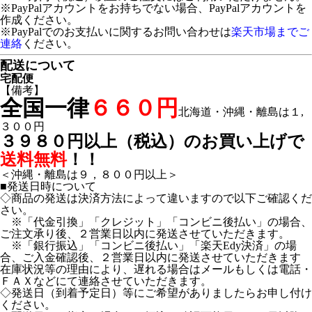
※PayPalアカウントをお持ちでない場合、PayPalアカウントを
作成ください。
※PayPalでのお支払いに関するお問い合わせは
楽天市場までご
連絡
ください。
配送について
宅配便
【備考】
全国一律
６６０円
北海道・沖縄・離島は１,
３００円
３９８０円以上（税込）のお買い上げで
送料無料
！！
＜沖縄・離島は９，８００円以上＞
■発送日時について
◇商品の発送は決済方法によって違いますので以下ご確認くだ
さい。
※「代金引換」「クレジット」「コンビニ後払い」の場合、
ご注文承り後、２営業日以内に発送させていただきます。
※「銀行振込」「コンビニ後払い」「楽天Edy決済」の場
合、ご入金確認後、２営業日以内に発送させていただきます
在庫状況等の理由により、遅れる場合はメールもしくは電話・
ＦＡＸなどにて連絡させていただきます。
◇発送日（到着予定日）等にご希望がありましたらお申し付け
ください。