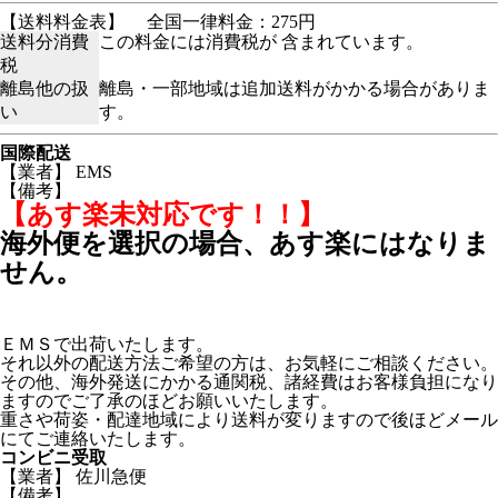
【送料料金表】
全国一律料金：275円
送料分消費
この料金には消費税が 含まれています。
税
離島他の扱
離島・一部地域は追加送料がかかる場合がありま
い
す。
国際配送
【業者】 EMS
【備考】
【あす楽未対応です！！】
海外便を選択の場合、あす楽にはなりま
せん。
ＥＭＳで出荷いたします。
それ以外の配送方法ご希望の方は、お気軽にご相談ください。
その他、海外発送にかかる通関税、諸経費はお客様負担になり
ますのでご了承のほどお願いいたします。
重さや荷姿・配達地域により送料が変りますので後ほどメール
にてご連絡いたします。
コンビニ受取
【業者】 佐川急便
【備考】