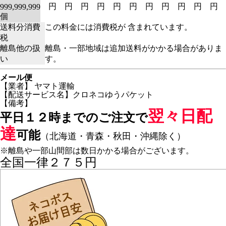
円
円
円
円
円
円
円
円
円
円
円
999,999,999
個
送料分消費
この料金には消費税が 含まれています。
税
離島他の扱
離島・一部地域は追加送料がかかる場合がありま
い
す。
メール便
【業者】 ヤマト運輸
【配送サービス名】クロネコゆうパケット
【備考】
翌々日配
平日１２時までのご注文で
達
可能
（北海道・青森・秋田・沖縄除く）
※離島や一部山間部は数日かかる場合がございます。
全国一律２７５円