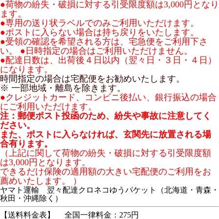
●荷物の紛失・破損に対する引受限度額は3,000円となり
ます。
●専用の送り状ラベルでのみご利用いただけます。
●ポストに入らない場合は持ち戻りをいたします。
●受領の確認を希望される方は、宅急便をご利用下さ
い。
●日時指定の場合はご利用いただけません。
●配達日数は、出荷後４日以内（翌々日・３日・４日）
になります。
時間指定の場合は宅配便をお勧めいたします。
※ 一部地域・離島を除きます。
●クレジットカード、コンビニ後払い、銀行振込の場合
にご利用いただけます。
注：郵便ポスト投函のため、紛失や事故に注意してく
ださい。
また、ポストに入らなければ、玄関先に放置される場
合有ります。
（上記に関して荷物の紛失・破損に対する引受限度額
は3,000円となります。
できるだけ保険の適用額の大きい宅配便のご利用をお
薦めいたします。 ）
ヤマト運輸 翌々配達クロネコゆうパケット（北海道・青森・
秋田・沖縄除く）
【送料料金表】
全国一律料金：275円