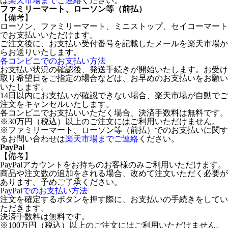
は
楽天市場までご連絡
ください。
ファミリーマート、ローソン等（前払）
【備考】
ローソン、ファミリーマート、ミニストップ、セイコーマート
でお支払いいただけます。
ご注文後に、お支払い受付番号を記載したメールを楽天市場か
らお送りいたします。
各コンビニでのお支払い方法
お支払い状況の確認後、発送手続きが開始いたします。お受け
取り希望日をご指定の場合などは、お早めのお支払いをお願い
いたします。
14日以内にお支払いが確認できない場合、楽天市場が自動でご
注文をキャンセルいたします。
各コンビニでお支払いいただく場合、決済手数料は無料です。
※30万円（税込）以上のご注文にはご利用いただけません。
※ファミリーマート、ローソン等（前払）でのお支払いに関す
るお問い合わせは
楽天市場までご連絡
ください。
PayPal
【備考】
PayPalアカウントをお持ちのお客様のみご利用いただけます。
商品や注文数の追加をされる場合、改めて注文いただく必要が
あります。予めご了承ください。
PayPalでのお支払い方法
注文を確定するボタンを押す際に、お支払いの手続きをしてい
ただきます。
決済手数料は無料です。
※100万円（税込）以上のご注文にはご利用いただけません。