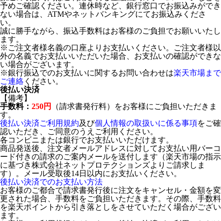
予めご確認ください。連休時など、銀行窓口でお振込みができ
ない場合は、ATMやネットバンキングにてお振込みくださ
い。
誠に勝手ながら、振込手数料はお客様のご負担でお願いいたし
ます。
※ご注文者様名義の口座よりお支払いください。ご注文者様以
外の名義でお支払いいただいた場合、お支払いの確認ができな
い場合がございます。
※銀行振込でのお支払いに関するお問い合わせは
楽天市場まで
ご連絡
ください。
後払い決済
【備考】
手数料：
250円
（請求書発行料）をお客様にご負担いただきま
す。
後払い決済ご利用規約
及び
個人情報の取扱いに係る事項
をご確
認いただき、ご同意のうえご利用ください。
各コンビニまたは銀行でお支払いいただけます。
商品発送後、注文者メールアドレスに対してお支払い用バーコ
ード付きの請求のご案内メールを送付します（楽天市場の指示
に基づき株式会社ネットプロテクションズよりご請求しま
す）。メール受取後14日以内にお支払いください。
後払い決済でのお支払い方法
お客様のご都合で請求書発行後に注文をキャンセル・金額を変
更された場合、手数料をご負担いただきます。その際、手数料
を楽天ポイントから引き落としをさせていただく場合がござい
ます。