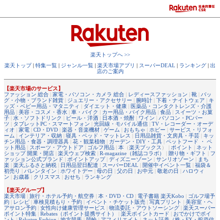
楽天トップへ >>
楽天トップ
|
特集一覧
|
ジャンル一覧
|
楽天市場アプリ
|
スーパーDEAL
|
ランキング
|
出
店のご案内
【楽天市場のサービス】
ファッション 総合
|
家電・パソコン・カメラ 総合
|
レディースファッション
|
靴
|
バッ
グ・小物・ブランド雑貨
|
ジュエリー・アクセサリー
|
腕時計
|
下着・ナイトウェア
|
キ
ッズ・ベビー用品・マタニティ
|
ダイエット・健康
|
医薬品・コンタクトレンズ・介護
用品
|
美容・コスメ・香水
|
車・バイク
|
カー用品・バイク用品
|
食品
|
スイーツ・お菓
子
|
水・ソフトドリンク
|
ビール・洋酒
|
日本酒・焼酎
|
ワイン
|
パソコン・PCパー
ツ
|
タブレットPC・スマートフォン
|
光回線・モバイル通信
|
TV・レコーダー・オーデ
ィオ
|
家電
|
CD・DVD
|
楽器・音楽機材
|
ゲーム
|
おもちゃ
|
ホビー
|
サービス・リフォ
ーム
|
インテリア・収納
|
寝具・ベッド・マットレス
|
日用品雑貨・文房具・手芸
|
キッ
チン用品・食器・調理器具
|
花・観葉植物
|
ガーデン・DIY・工具
|
ペットフード ・ ペ
ット用品
|
スポーツ・アウトドア
|
ゴルフ用品
|
本
（
楽天ブックス
） |
ポイント
|
ネット
ショップ 開業・開店
|
楽天ウェブ検索
|
R-magazine（雑誌コラボ）
|
贈り物・ギフト
|
フ
ァッション公式ブランド
|
ポイントアップ
|
ディズニーゾーン
|
サンリオゾーン
|
まち
楽
|
楽天ふるさと納税
|
日用品翌日配達
|
スーパーDEAL
|
開催中イベント一覧
|
福袋＆
初売り
|
バレンタイン
|
ホワイトデー
|
母の日
|
父の日
|
お中元
|
敬老の日
|
ハロウィ
ン
|
お歳暮
|
クリスマス
|
おせち
|
ランキング
【楽天グループ】
楽天市場
|
旅行・ホテル予約・航空券
|
本・DVD・CD
|
電子書籍 楽天Kobo
|
ゴルフ場予
約
|
レシピ
|
車検見積もり・予約
|
イベント・チケット販売
|
写真プリント
|
美容室・ヘ
アサロン予約
|
女性向け健康管理サービス
|
物流委託・アウトソーシング
|
楽天スーパー
ポイント特集
|
Rebates（ポイント提携サイト）
|
楽天ポイントカード
|
おでかけでポイ
ント
|
Rakuten Fashion
|
地方競馬
|
競輪
|
アフィリエイト
|
ネット証券（株・FX・投資信