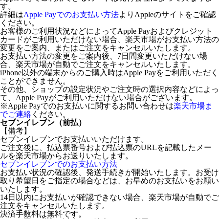
す。
詳細は
Apple Payでのお支払い方法
よりAppleのサイトをご確認
ください。
お客様のご利用状況などによってApple Payおよびクレジット
カードがご利用いただけない場合、楽天市場がお支払い方法の
変更をご案内、またはご注文をキャンセルいたします。
お支払い方法の変更をご案内後、7日間変更いただけない場
合、楽天市場が自動でご注文をキャンセルいたします。
iPhone以外の端末からのご購入時はApple Payをご利用いただく
ことができません。
その他、ショップの設定状況やご注文時の選択内容などによっ
て、Apple Payがご利用いただけない場合がございます。
※Apple Payでのお支払いに関するお問い合わせは
楽天市場ま
でご連絡
ください。
セブンイレブン（前払）
【備考】
セブンイレブンでお支払いいただけます。
ご注文後に、払込票番号および払込票のURLを記載したメー
ルを楽天市場からお送りいたします。
セブンイレブンでのお支払い方法
お支払い状況の確認後、発送手続きが開始いたします。お受け
取り希望日をご指定の場合などは、お早めのお支払いをお願い
いたします。
14日以内にお支払いが確認できない場合、楽天市場が自動でご
注文をキャンセルいたします。
決済手数料は無料です。