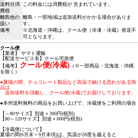
送料分消
この料金には消費税が 含まれています。
費税
離島他の
離島・一部地域は追加送料がかかる場合がありま
扱い
す。
備考
※北海道・沖縄は、クール便（冷凍・冷蔵）発送不
可となります。
クール便
【業者】 ヤマト運輸
【配送サービス名】クール宅急便
クール便(冷蔵)
【備考】
（※一部商品・北海道・沖縄
を除く）
●夏場の間、チョコレート製品など高温で融ける恐れがある商
品は
追加送料を頂戴し、クール便(冷蔵)でお届けしております。
●本州送料無料の商品をお買い上げで、冷蔵便をご利用の場合
【～80サイズ】別途＋300円(税別)
【80～120サイズ】別途＋600円(税別)
【冷蔵便について】
夏場の間(6月末～9月末頃)は、気温が28度を越えると