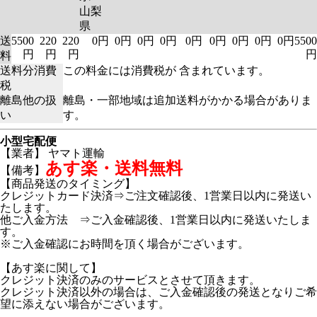
山梨
県
送
5500
220
220
0円
0円
0円
0円
0円
0円
0円
0円
0円
5500
円
円
円
円
料
送料分消費
この料金には消費税が 含まれています。
税
離島他の扱
離島・一部地域は追加送料がかかる場合がありま
い
す。
小型宅配便
【業者】 ヤマト運輸
あす楽・送料無料
【備考】
【商品発送のタイミング】
クレジットカード決済⇒ご注文確認後、1営業日以内に発送い
たします。
他ご入金方法 ⇒ご入金確認後、1営業日以内に発送いたしま
す。
※ご入金確認にお時間を頂く場合がございます。
【あす楽に関して】
クレジット決済のみのサービスとさせて頂きます。
クレジット決済以外の場合は、ご入金確認後の発送となりご希
望に添えない場合がございます。