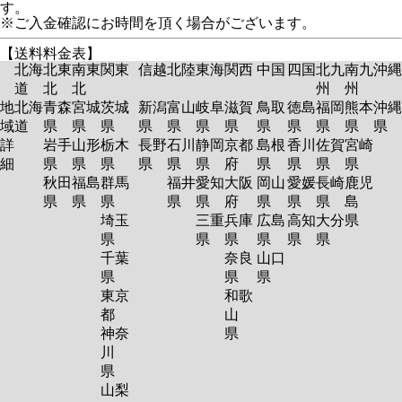
す。
※ご入金確認にお時間を頂く場合がございます。
【送料料金表】
北海
北東
南東
関東
信越
北陸
東海
関西
中国
四国
北九
南九
沖縄
道
北
北
州
州
地
北海
青森
宮城
茨城
新潟
富山
岐阜
滋賀
鳥取
徳島
福岡
熊本
沖縄
域
道
県
県
県
県
県
県
県
県
県
県
県
県
詳
岩手
山形
栃木
長野
石川
静岡
京都
島根
香川
佐賀
宮崎
細
県
県
県
県
県
県
府
県
県
県
県
秋田
福島
群馬
福井
愛知
大阪
岡山
愛媛
長崎
鹿児
県
県
県
県
県
府
県
県
県
島
埼玉
三重
兵庫
広島
高知
大分
県
県
県
県
県
県
県
千葉
奈良
山口
県
県
県
東京
和歌
都
山
神奈
県
川
県
山梨