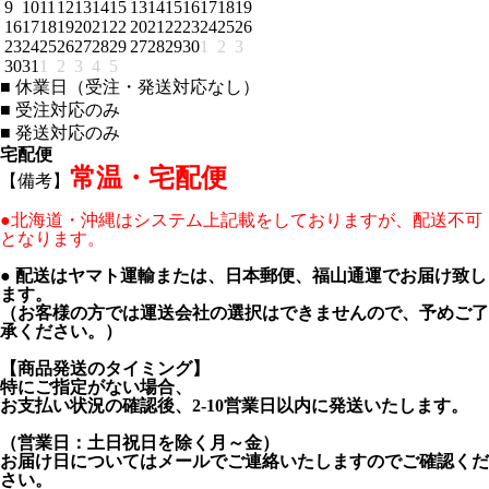
9
10
11
12
13
14
15
13
14
15
16
17
18
19
16
17
18
19
20
21
22
20
21
22
23
24
25
26
23
24
25
26
27
28
29
27
28
29
30
1
2
3
30
31
1
2
3
4
5
■
休業日（受注・発送対応なし）
■
受注対応のみ
■
発送対応のみ
宅配便
常温・宅配便
【備考】
●北海道・沖縄はシステム上記載をしておりますが、配送不可
となります。
● 配送はヤマト運輸または、日本郵便、福山通運でお届け致し
ます。
（お客様の方では運送会社の選択はできませんので、予めご了
承ください。）
【商品発送のタイミング】
特にご指定がない場合、
お支払い状況の確認後、2-10営業日以内に発送いたします。
（営業日：土日祝日を除く月～金）
お届け日についてはメールでご連絡いたしますのでご確認くだ
さい。