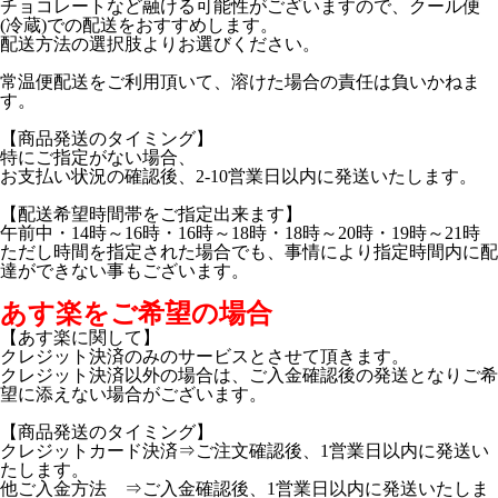
チョコレートなど融ける可能性がございますので、クール便
(冷蔵)での配送をおすすめします。
配送方法の選択肢よりお選びください。
常温便配送をご利用頂いて、溶けた場合の責任は負いかねま
す。
【商品発送のタイミング】
特にご指定がない場合、
お支払い状況の確認後、2-10営業日以内に発送いたします。
【配送希望時間帯をご指定出来ます】
午前中・14時～16時・16時～18時・18時～20時・19時～21時
ただし時間を指定された場合でも、事情により指定時間内に配
達ができない事もございます。
あす楽をご希望の場合
【あす楽に関して】
クレジット決済のみのサービスとさせて頂きます。
クレジット決済以外の場合は、ご入金確認後の発送となりご希
望に添えない場合がございます。
【商品発送のタイミング】
クレジットカード決済⇒ご注文確認後、1営業日以内に発送い
たします。
他ご入金方法 ⇒ご入金確認後、1営業日以内に発送いたしま