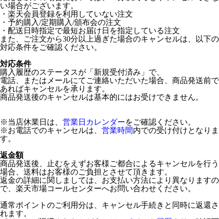
い場合がございます。
・楽天会員登録を利用していない注文
・予約購入/定期購入/頒布会の注文
・配送日時指定で最短お届け日を指定している注文
また、ご注文から30分以上過ぎた場合のキャンセルは、以下の
対応条件をご確認ください。
対応条件
購入履歴のステータスが「新規受付済み」で、
電話、またはメールにてご連絡いただいた場合、商品発送前で
あればキャンセルを承ります。
商品発送後のキャンセルは基本的にはお受けできません。
※当店休業日は、
営業日カレンダー
をご確認ください。
※お電話でのキャンセルは、
営業時間
内での受け付けとなりま
す。
返金額
商品発送後、止むをえずお客様ご都合によるキャンセルを行う
場合、送料はお客様のご負担とさせて頂きます。
返金の詳細に関しましては、お支払い方法により異なりますの
で、楽天市場コールセンターへお問い合わせください。
通常ポイントのご利用分は、キャンセル手続きと同時に返還さ
れます。