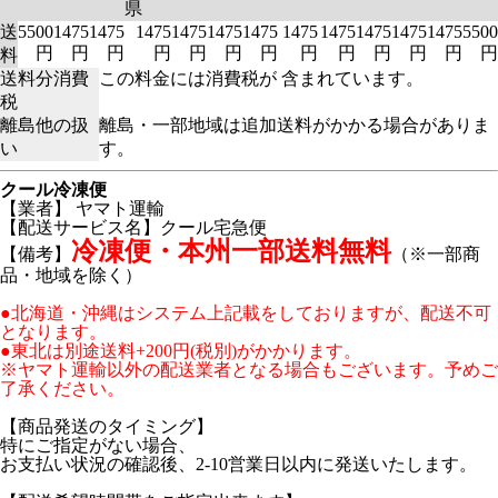
県
送
5500
1475
1475
1475
1475
1475
1475
1475
1475
1475
1475
1475
5500
円
円
円
円
円
円
円
円
円
円
円
円
円
料
送料分消費
この料金には消費税が 含まれています。
税
離島他の扱
離島・一部地域は追加送料がかかる場合がありま
い
す。
クール冷凍便
【業者】 ヤマト運輸
【配送サービス名】クール宅急便
冷凍便・本州一部送料無料
【備考】
（※一部商
品・地域を除く）
●北海道・沖縄はシステム上記載をしておりますが、配送不可
となります。
●東北は別途送料+200円(税別)がかかります。
※ヤマト運輸以外の配送業者となる場合もございます。予めご
了承ください。
【商品発送のタイミング】
特にご指定がない場合、
お支払い状況の確認後、2-10営業日以内に発送いたします。