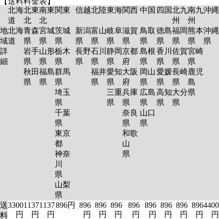
【送料料金表】
北海
北東
南東
関東
信越
北陸
東海
関西
中国
四国
北九
南九
沖縄
道
北
北
州
州
地
北海
青森
宮城
茨城
新潟
富山
岐阜
滋賀
鳥取
徳島
福岡
熊本
沖縄
域
道
県
県
県
県
県
県
県
県
県
県
県
県
詳
岩手
山形
栃木
長野
石川
静岡
京都
島根
香川
佐賀
宮崎
細
県
県
県
県
県
県
府
県
県
県
県
秋田
福島
群馬
福井
愛知
大阪
岡山
愛媛
長崎
鹿児
県
県
県
県
県
府
県
県
県
島
埼玉
三重
兵庫
広島
高知
大分
県
県
県
県
県
県
県
千葉
奈良
山口
県
県
県
東京
和歌
都
山
神奈
県
川
県
山梨
県
送
3300
1137
1137
896円
896
896
896
896
896
896
896
896
4400
円
円
円
円
円
円
円
円
円
円
円
円
料