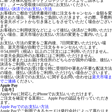
に基づき株式会社ネットプロテクションズよりご請求しま
す）。メール受取後14日以内にお支払いください。
後払い決済でのお支払い方法
お客様のご都合で請求書発行後に注文をキャンセル・金額を変
更された場合、手数料をご負担いただきます。その際、手数料
を楽天ポイントから引き落としをさせていただく場合がござい
ます。
お客様のご利用状況などによって後払い決済がご利用いただけ
ない場合、楽天市場がお支払い方法の変更をご案内いたしま
す。
お支払い方法の変更をご案内後、7日間変更いただけない場
合、楽天市場が自動でご注文をキャンセルいたします。
※54,000円（税込）以上のご注文にはご利用いただけません。
※楽天会員以外のお客様にはご利用いただけません。
※注文者またはお届け先住所のどちらかが国外の場合、後払い
決済をご利用いただけません。
※メール便等のお受け取り時に受領印や署名が不要な配送方法
の場合、後払い決済をご利用いただけない場合がございます。
※後払い決済でのお支払いに関するお問い合わせは
楽天市場ま
でご連絡
ください。
Apple Pay
【備考】
Apple Payに対応したiPhoneでお支払いいただけます。
ご注文を確定する直前に、Apple Payの認証を行っていただき
ます。
Apple Payでのお支払い方法
Apple Payでご利用できるカードは発行会社によって異なりま