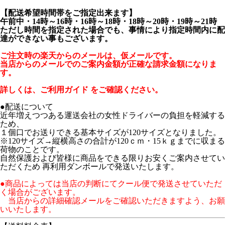
【配送希望時間帯をご指定出来ます】
午前中・14時～16時・16時～18時・18時～20時・19時～21時
ただし時間を指定された場合でも、事情により指定時間内に配
達ができない事もございます。
ご注文時の楽天からのメールは、仮メールです。
当店からのメールでのご案内金額が正確な請求金額になりま
す。
詳しくは、
ご利用ガイド
をご確認ください。
●配送について
近年増えつつある運送会社の女性ドライバーの負担を軽減する
ため、
１個口でお送りできる基本サイズが120サイズとなりました。
※120サイズ→縦横高さの合計が120ｃｍ・15ｋｇまでに収まる
荷物のことです。
自然保護および皆様に商品をできる限りお安くご案内させてい
ただくため 再利用ダンボールで発送いたします。
●商品によっては当店の判断にてクール便で発送させていただ
く場合がございます。
当店からの詳細確認メールをご確認いただきますよう、お願
いいたします。