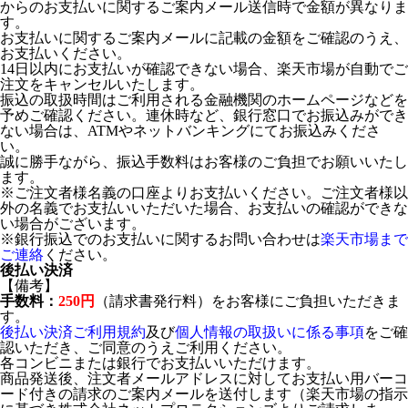
からのお支払いに関するご案内メール送信時で金額が異なりま
す。
お支払いに関するご案内メールに記載の金額をご確認のうえ、
お支払いください。
14日以内にお支払いが確認できない場合、楽天市場が自動でご
注文をキャンセルいたします。
振込の取扱時間はご利用される金融機関のホームページなどを
予めご確認ください。連休時など、銀行窓口でお振込みができ
ない場合は、ATMやネットバンキングにてお振込みくださ
い。
誠に勝手ながら、振込手数料はお客様のご負担でお願いいたし
ます。
※ご注文者様名義の口座よりお支払いください。ご注文者様以
外の名義でお支払いいただいた場合、お支払いの確認ができな
い場合がございます。
※銀行振込でのお支払いに関するお問い合わせは
楽天市場まで
ご連絡
ください。
後払い決済
【備考】
手数料：
250円
（請求書発行料）をお客様にご負担いただきま
す。
後払い決済ご利用規約
及び
個人情報の取扱いに係る事項
をご確
認いただき、ご同意のうえご利用ください。
各コンビニまたは銀行でお支払いいただけます。
商品発送後、注文者メールアドレスに対してお支払い用バーコ
ード付きの請求のご案内メールを送付します（楽天市場の指示