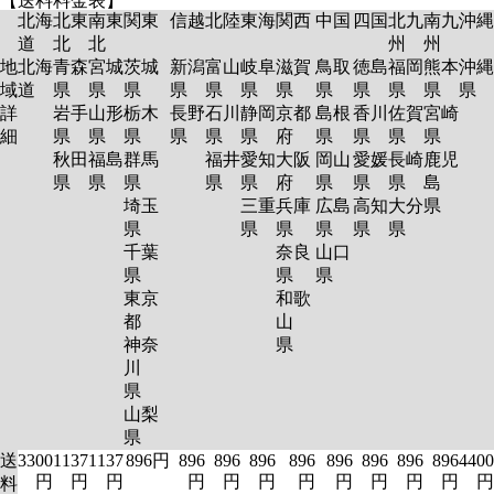
【送料料金表】
北海
北東
南東
関東
信越
北陸
東海
関西
中国
四国
北九
南九
沖縄
道
北
北
州
州
地
北海
青森
宮城
茨城
新潟
富山
岐阜
滋賀
鳥取
徳島
福岡
熊本
沖縄
域
道
県
県
県
県
県
県
県
県
県
県
県
県
詳
岩手
山形
栃木
長野
石川
静岡
京都
島根
香川
佐賀
宮崎
細
県
県
県
県
県
県
府
県
県
県
県
秋田
福島
群馬
福井
愛知
大阪
岡山
愛媛
長崎
鹿児
県
県
県
県
県
府
県
県
県
島
埼玉
三重
兵庫
広島
高知
大分
県
県
県
県
県
県
県
千葉
奈良
山口
県
県
県
東京
和歌
都
山
神奈
県
川
県
山梨
県
送
3300
1137
1137
896円
896
896
896
896
896
896
896
896
4400
円
円
円
円
円
円
円
円
円
円
円
円
料