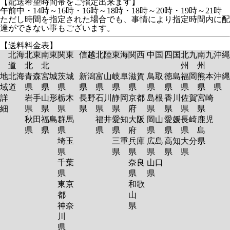
【配送希望時間帯をご指定出来ます】
午前中・14時～16時・16時～18時・18時～20時・19時～21時
ただし時間を指定された場合でも、事情により指定時間内に配
達ができない事もございます。
【送料料金表】
北海
北東
南東
関東
信越
北陸
東海
関西
中国
四国
北九
南九
沖縄
道
北
北
州
州
地
北海
青森
宮城
茨城
新潟
富山
岐阜
滋賀
鳥取
徳島
福岡
熊本
沖縄
域
道
県
県
県
県
県
県
県
県
県
県
県
県
詳
岩手
山形
栃木
長野
石川
静岡
京都
島根
香川
佐賀
宮崎
細
県
県
県
県
県
県
府
県
県
県
県
秋田
福島
群馬
福井
愛知
大阪
岡山
愛媛
長崎
鹿児
県
県
県
県
県
府
県
県
県
島
埼玉
三重
兵庫
広島
高知
大分
県
県
県
県
県
県
県
千葉
奈良
山口
県
県
県
東京
和歌
都
山
神奈
県
川
県