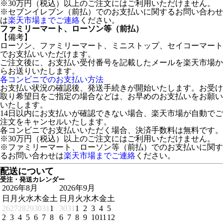
※30万円（税込）以上のご注文にはご利用いただけません。
※セブンイレブン（前払）でのお支払いに関するお問い合わせ
は
楽天市場までご連絡
ください。
ファミリーマート、ローソン等（前払）
【備考】
ローソン、ファミリーマート、ミニストップ、セイコーマート
でお支払いいただけます。
ご注文後に、お支払い受付番号を記載したメールを楽天市場か
らお送りいたします。
各コンビニでのお支払い方法
お支払い状況の確認後、発送手続きが開始いたします。お受け
取り希望日をご指定の場合などは、お早めのお支払いをお願い
いたします。
14日以内にお支払いが確認できない場合、楽天市場が自動でご
注文をキャンセルいたします。
各コンビニでお支払いいただく場合、決済手数料は無料です。
※30万円（税込）以上のご注文にはご利用いただけません。
※ファミリーマート、ローソン等（前払）でのお支払いに関す
るお問い合わせは
楽天市場までご連絡
ください。
配送について
受注・発送カレンダー
2026年8月
2026年9月
日
月
火
水
木
金
土
日
月
火
水
木
金
土
26
27
28
29
30
31
1
30
31
1
2
3
4
5
2
3
4
5
6
7
8
6
7
8
9
10
11
12