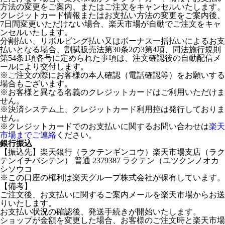
方法の変更をご案内、またはご注文をキャンセルいたします。
クレジットカード情報またはお支払い方法の変更をご案内後、
7日間変更いただけない場合、楽天市場が自動でご注文をキャ
ンセルいたします。
分割払い、リボルビング払い又はボーナス一括払いによるお支
払いとなる場合、割賦販売法第30条2の3第4項、同法施行規則
第54条1項各号に定められた事項は、注文確認後の自動配信メ
ールにより交付します。
※ご注文の際にお客様の本人確認（電話確認等）をお願いする
場合もございます。
※お客様と異なる名義のクレジットカードはご利用いただけま
せん。
※決済システム上、クレジットカード利用控は発行しておりま
せん。
※クレジットカードでのお支払いに関するお問い合わせは
楽天
市場までご連絡
ください。
銀行振込
【振込先】楽天銀行（ラクテンギンコウ）楽天市場支店（ラク
テンイチバシテン） 普通 2379387 ラクテン（ユツクンノオカ
シソウコ
※この口座の権利は楽天グループ株式会社が保有しています。
【備考】
ご注文後、お支払いに関するご案内メールを楽天市場からお送
りいたします。
お支払い状況の確認後、発送手続きが開始いたします。
ショップが金額を変更した場合、お客様のご注文時と楽天市場