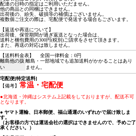
配達の日時の指定はご利用いただません。
他の商品との同梱はできません。
出荷後の、紛失、破損等の補償はございません。
複数個ご注文の際は、宅配便で発送する場合もございます。
【返送や再送について】
出荷後、保管期間が過ぎ返送となった場合は、
送料と梱包費用の300円(税別)ご請求をさせて頂きます。
また、再送の対応は致しません。
【送料料金表】
全国一律料金：0円
離島他の扱
離島・一部地域でも追加送料がかかることはあり
い
ません。
宅配便[特定送料]
常温・宅配便
【備考】
●北海道・沖縄はシステム上記載をしておりますが、配送不可
となります。
● ヤマト運輸、日本郵便、福山通運のいずれかで届け致しま
す。
（お客様の方では運送会社の選択はできませんので、予めご了
承ください。）