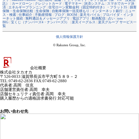
託）
|
カードローン
|
クレジットカード
|
電子マネー
|
決済システム
|
スマホでカード決
済
|
エネルギープランニング
|
住宅ローン変動金利（固定特約付き）・フラット35
|
損害
保険・生命保険比較
|
生命保険
|
自動車保険一括見積もり
|
インターネット銀行
|
ニュー
ス・検索
|
仕事紹介
|
不動産情報
|
ブログ
|
ROOM
|
楽天モバイル
|
プロバイダ・インタ
ーネット接続
|
無料通話＆メッセージアプリ
|
電話アプリ
|
動画配信
|
占い
|
toto・
BIG
|
宝くじ（ナンバーズ4・ナンバーズ3）
|
楽天イーグルス
|
楽天グループ サービス一
覧
個人情報保護方針
© Rakuten Group, Inc.
会社概要
株式会社タカオカ
〒526-0033 滋賀県長浜市平方町５８９－２
TEL:0749-62-2836 FAX:0749-62-2880
代表者
:
高岡 佳克
店舗運営責任者
:
高岡 幸夫
店舗セキュリティ責任者
:
高岡 幸夫
購入履歴からの適格請求書発行:対応可能
お問い合わせ先