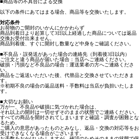
■
商品等の不具合による交換
以下の条件にあてはまる場合、商品等を交換いたします。
対応条件
お荷物のご開封のいかんにかかわらず
商品到着日より起算して3日以上経過した商品については返品
交換お受付出来ません。
商品到着後、すぐに開封し数量など中身をご確認ください。
■不良品・誤発送があった場合の連絡先（到着後3日以内）
ご注文と違う商品が届いた場合：当店へご連絡ください。
破損・汚損など不良品の場合：運送業者の方へご連絡くださ
い。
商品をご返送いただいた後、代替品と交換させていただきま
す。
※初期不良の場合の返品送料・手数料は当店が負担いたしま
す。
■大切なお願い
万が一、不良品や破損に気づかれた場合は、
それ以上の開封は一切せずそのままの状態でご連絡ください。
すべての商品を開封されてしまいますと確認・調査が困難とな
るため、
ご購入の意思があったものとみなし、返品・交換の対応等をお
受けできなくなる場合がございます。
お手数をおかけいたしますが、確認のためそのままの状態で保