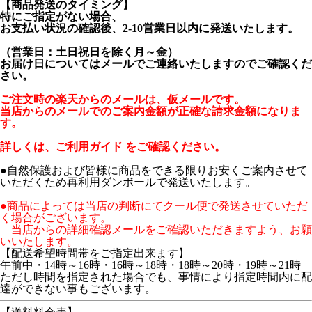
【商品発送のタイミング】
特にご指定がない場合、
お支払い状況の確認後、2-10営業日以内に発送いたします。
（営業日：土日祝日を除く月～金）
お届け日についてはメールでご連絡いたしますのでご確認くだ
さい。
ご注文時の楽天からのメールは、仮メールです。
当店からのメールでのご案内金額が正確な請求金額になりま
す。
詳しくは、
ご利用ガイド
をご確認ください。
●自然保護および皆様に商品をできる限りお安くご案内させて
いただくため再利用ダンボールで発送いたします。
●商品によっては当店の判断にてクール便で発送させていただ
く場合がございます。
当店からの詳細確認メールをご確認いただきますよう、お願
いいたします。
【配送希望時間帯をご指定出来ます】
午前中・14時～16時・16時～18時・18時～20時・19時～21時
ただし時間を指定された場合でも、事情により指定時間内に配
達ができない事もございます。