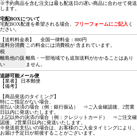
※予約商品を含む注文は最も配送日の遅い商品に合わせて発送
します。
宅配BOXについて
宅配BOX配達を希望される場合、
フリーフォームにご記入
く
ださい。
【送料料金表】
全国一律料金：880円
送料分消費
この料金には消費税が 含まれています。
税
離島他の扱
離島・一部地域でも追加送料がかかることはあり
い
ません。
追跡可能メール便
【業者】 日本郵便
【備考】
【商品発送のタイミング】
特にご指定がない場合、
前払い決済の場合（例：銀行振込） ⇒ご入金確認後、2営業
日以内に発送いたします。
上記以外の決済の場合（例：クレジットカード） ⇒ご注文確
認後、2営業日以内に発送いたします。
※発送前支払いの場合は、お客様のご入金タイミングにより、
お届け予定日が前後することがございます。