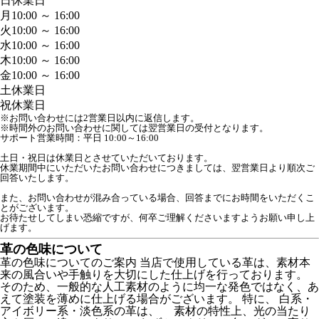
日
休業日
月
10:00 ～ 16:00
火
10:00 ～ 16:00
水
10:00 ～ 16:00
木
10:00 ～ 16:00
金
10:00 ～ 16:00
土
休業日
祝
休業日
※お問い合わせには2営業日以内に返信します。
※時間外のお問い合わせに関しては翌営業日の受付となります。
サポート営業時間：平日 10:00～16:00

土日・祝日は休業日とさせていただいております。

休業期間中にいただいたお問い合わせにつきましては、翌営業日より順次ご
回答いたします。

また、お問い合わせが混み合っている場合、回答までにお時間をいただくこ
とがございます。

お待たせしてしまい恐縮ですが、何卒ご理解くださいますようお願い申し上
げます。
革の色味について
革の色味についてのご案内 当店で使用している革は、素材本
来の風合いや手触りを大切にした仕上げを行っております。
そのため、一般的な人工素材のように均一な発色ではなく、あ
えて塗装を薄めに仕上げる場合がございます。 特に、 白系・
アイボリー系・淡色系の革は、 素材の特性上、光の当たり