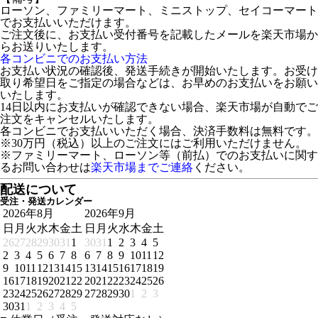
ローソン、ファミリーマート、ミニストップ、セイコーマート
でお支払いいただけます。
ご注文後に、お支払い受付番号を記載したメールを楽天市場か
らお送りいたします。
各コンビニでのお支払い方法
お支払い状況の確認後、発送手続きが開始いたします。お受け
取り希望日をご指定の場合などは、お早めのお支払いをお願い
いたします。
14日以内にお支払いが確認できない場合、楽天市場が自動でご
注文をキャンセルいたします。
各コンビニでお支払いいただく場合、決済手数料は無料です。
※30万円（税込）以上のご注文にはご利用いただけません。
※ファミリーマート、ローソン等（前払）でのお支払いに関す
るお問い合わせは
楽天市場までご連絡
ください。
配送について
受注・発送カレンダー
2026年8月
2026年9月
日
月
火
水
木
金
土
日
月
火
水
木
金
土
26
27
28
29
30
31
1
30
31
1
2
3
4
5
2
3
4
5
6
7
8
6
7
8
9
10
11
12
9
10
11
12
13
14
15
13
14
15
16
17
18
19
16
17
18
19
20
21
22
20
21
22
23
24
25
26
23
24
25
26
27
28
29
27
28
29
30
1
2
3
30
31
1
2
3
4
5