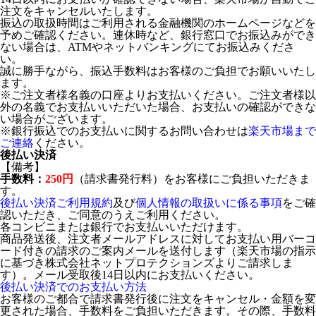
注文をキャンセルいたします。
振込の取扱時間はご利用される金融機関のホームページなどを
予めご確認ください。連休時など、銀行窓口でお振込みができ
ない場合は、ATMやネットバンキングにてお振込みくださ
い。
誠に勝手ながら、振込手数料はお客様のご負担でお願いいたし
ます。
※ご注文者様名義の口座よりお支払いください。ご注文者様以
外の名義でお支払いいただいた場合、お支払いの確認ができな
い場合がございます。
※銀行振込でのお支払いに関するお問い合わせは
楽天市場まで
ご連絡
ください。
後払い決済
【備考】
手数料：
250円
（請求書発行料）をお客様にご負担いただきま
す。
後払い決済ご利用規約
及び
個人情報の取扱いに係る事項
をご確
認いただき、ご同意のうえご利用ください。
各コンビニまたは銀行でお支払いいただけます。
商品発送後、注文者メールアドレスに対してお支払い用バーコ
ード付きの請求のご案内メールを送付します（楽天市場の指示
に基づき株式会社ネットプロテクションズよりご請求しま
す）。メール受取後14日以内にお支払いください。
後払い決済でのお支払い方法
お客様のご都合で請求書発行後に注文をキャンセル・金額を変
更された場合、手数料をご負担いただきます。その際、手数料