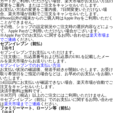
カードがご利用いただけない場合、楽天市場がお支払い方法の
変更をご案内、またはご注文をキャンセルいたします。
お支払い方法の変更をご案内後、7日間変更いただけない場
合、楽天市場が自動でご注文をキャンセルいたします。
iPhone以外の端末からのご購入時はApple Payをご利用いただく
ことができません。
その他、ショップの設定状況やご注文時の選択内容などによっ
て、Apple Payがご利用いただけない場合がございます。
※Apple Payでのお支払いに関するお問い合わせは
楽天市場ま
でご連絡
ください。
セブンイレブン（前払）
【備考】
セブンイレブンでお支払いいただけます。
ご注文後に、払込票番号および払込票のURLを記載したメー
ルを楽天市場からお送りいたします。
セブンイレブンでのお支払い方法
お支払い状況の確認後、発送手続きが開始いたします。お受け
取り希望日をご指定の場合などは、お早めのお支払いをお願い
いたします。
14日以内にお支払いが確認できない場合、楽天市場が自動でご
注文をキャンセルいたします。
決済手数料は無料です。
※30万円（税込）以上のご注文にはご利用いただけません。
※セブンイレブン（前払）でのお支払いに関するお問い合わせ
は
楽天市場までご連絡
ください。
ファミリーマート、ローソン等（前払）
【備考】