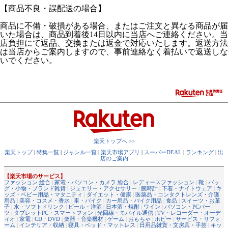
【商品不良・誤配送の場合】
商品に不備・破損がある場合、またはご注文と異なる商品が届
いた場合は、商品到着後14日以内に当店へご連絡ください。当
店負担にて返品、交換または返金で対応いたします。返送方法
は当店からご案内しますので、事前連絡なく着払いで返送しな
いでください。
楽天トップへ >>
楽天トップ
|
特集一覧
|
ジャンル一覧
|
楽天市場アプリ
|
スーパーDEAL
|
ランキング
|
出
店のご案内
【楽天市場のサービス】
ファッション 総合
|
家電・パソコン・カメラ 総合
|
レディースファッション
|
靴
|
バッ
グ・小物・ブランド雑貨
|
ジュエリー・アクセサリー
|
腕時計
|
下着・ナイトウェア
|
キ
ッズ・ベビー用品・マタニティ
|
ダイエット・健康
|
医薬品・コンタクトレンズ・介護
用品
|
美容・コスメ・香水
|
車・バイク
|
カー用品・バイク用品
|
食品
|
スイーツ・お菓
子
|
水・ソフトドリンク
|
ビール・洋酒
|
日本酒・焼酎
|
ワイン
|
パソコン・PCパー
ツ
|
タブレットPC・スマートフォン
|
光回線・モバイル通信
|
TV・レコーダー・オーデ
ィオ
|
家電
|
CD・DVD
|
楽器・音楽機材
|
ゲーム
|
おもちゃ
|
ホビー
|
サービス・リフォ
ーム
|
インテリア・収納
|
寝具・ベッド・マットレス
|
日用品雑貨・文房具・手芸
|
キッ