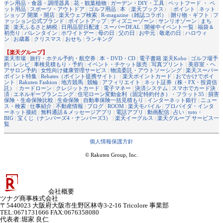
チン用品・食器・調理器具
|
花・観葉植物
|
ガーデン・DIY・工具
|
ペットフード ・ ペ
ット用品
|
スポーツ・アウトドア
|
ゴルフ用品
|
本
（
楽天ブックス
） |
ポイント
|
ネット
ショップ 開業・開店
|
楽天ウェブ検索
|
R-magazine（雑誌コラボ）
|
贈り物・ギフト
|
フ
ァッション公式ブランド
|
ポイントアップ
|
ディズニーゾーン
|
サンリオゾーン
|
まち
楽
|
楽天ふるさと納税
|
日用品翌日配達
|
スーパーDEAL
|
開催中イベント一覧
|
福袋＆
初売り
|
バレンタイン
|
ホワイトデー
|
母の日
|
父の日
|
お中元
|
敬老の日
|
ハロウィ
ン
|
お歳暮
|
クリスマス
|
おせち
|
ランキング
【楽天グループ】
楽天市場
|
旅行・ホテル予約・航空券
|
本・DVD・CD
|
電子書籍 楽天Kobo
|
ゴルフ場予
約
|
レシピ
|
車検見積もり・予約
|
イベント・チケット販売
|
写真プリント
|
美容室・ヘ
アサロン予約
|
女性向け健康管理サービス
|
物流委託・アウトソーシング
|
楽天スーパー
ポイント特集
|
Rebates（ポイント提携サイト）
|
楽天ポイントカード
|
おでかけでポイ
ント
|
Rakuten Fashion
|
地方競馬
|
競輪
|
アフィリエイト
|
ネット証券（株・FX・投資信
託）
|
カードローン
|
クレジットカード
|
電子マネー
|
決済システム
|
スマホでカード決
済
|
エネルギープランニング
|
住宅ローン変動金利（固定特約付き）・フラット35
|
損害
保険・生命保険比較
|
生命保険
|
自動車保険一括見積もり
|
インターネット銀行
|
ニュー
ス・検索
|
仕事紹介
|
不動産情報
|
ブログ
|
ROOM
|
楽天モバイル
|
プロバイダ・インタ
ーネット接続
|
無料通話＆メッセージアプリ
|
電話アプリ
|
動画配信
|
占い
|
toto・
BIG
|
宝くじ（ナンバーズ4・ナンバーズ3）
|
楽天イーグルス
|
楽天グループ サービス一
覧
個人情報保護方針
© Rakuten Group, Inc.
会社概要
ツナグ商事株式会社
〒5440023 大阪府大阪市生野区林寺3-2-16 Tricolore 事業部
TEL:0671731666 FAX:0676358080
代表者
:
堀家 良仁