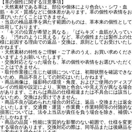
【革の個性に関する注意事項】
・天然素材である革は、部位や個体により色合い・シワ・血
筋・キズ・質感などに個体差があります。革の個性や表情をお
選びいただくことはできません。
・当店の検品基準を満たす範囲のものは、革本来の個性として
出荷しております。
・「キズの位置が希望と異なる」「ばらキズ・血筋が入ってい
る」「汚れのように見える」など、革の個性または製作上の仕
様に起因する理由での返品・交換は、原則としてお受けいたし
かねます。
・天然素材の特性をご理解・ご了承のうえ、お買い求めくださ
いますようお願いいたします。
・交換対応となった場合も、革の個性や表情をお選びいただく
ことはできません。
・取付作業後に生じた破損については、初期状態を確認できな
いため、商品不良としての対応はいたしかねます。
・商品画像は、撮影時の環境・角度、およびご使用のディスプ
レイの性能や設定により、実物と色合いや見え方が異なる場合
があります。これらは商品の仕様相違または不具合には該当し
ないため、交換はお受けできません。
・商品不良が認められた場合の対応は、返品・交換または返金
といたします。交通費・運賃・作業費・作業時間等の付随的な
損害については、法令上当店が責任を負う場合を除き、補償い
たしかねます。
・商品の品質・性能に実質的な影響のない範囲で、仕様を変更
する場合があります。交換対応の際は、同等品または後継品を