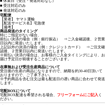
■
休業日（受注・発送対応なし）
■
受注対応のみ
■
発送対応のみ
宅配便
【業者】 ヤマト運輸
【配送サービス名】宅急便
【備考】
商品発送のタイミング
特にご指定がない場合、
前払い決済の場合（例：銀行振込） ⇒ご入金確認後、２営業
日以内に発送いたします。
上記以外の決済の場合（例：クレジットカード） ⇒ご注文確
認後、２営業日以内に発送いたします。
※前払い決済の場合は、お客様のご入金タイミングにより、お
届け予定日が前後することがございます。
在庫無および受注生産商品について
受注後の生産の商品になりますので、納期を約30-40日頂いて
おりますので、ご了承下さい。
※予約商品を含む注文は最も配送日の遅い商品に合わせて発送
します。
宅配BOXについて
宅配BOX配達を希望される場合、
フリーフォームにご記入
く
ださい。