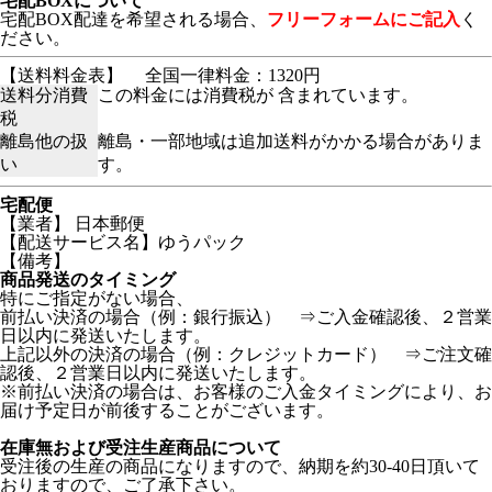
宅配BOXについて
宅配BOX配達を希望される場合、
フリーフォームにご記入
く
ださい。
【送料料金表】
全国一律料金：1320円
送料分消費
この料金には消費税が 含まれています。
税
離島他の扱
離島・一部地域は追加送料がかかる場合がありま
い
す。
宅配便
【業者】 日本郵便
【配送サービス名】ゆうパック
【備考】
商品発送のタイミング
特にご指定がない場合、
前払い決済の場合（例：銀行振込） ⇒ご入金確認後、２営業
日以内に発送いたします。
上記以外の決済の場合（例：クレジットカード） ⇒ご注文確
認後、２営業日以内に発送いたします。
※前払い決済の場合は、お客様のご入金タイミングにより、お
届け予定日が前後することがございます。
在庫無および受注生産商品について
受注後の生産の商品になりますので、納期を約30-40日頂いて
おりますので、ご了承下さい。