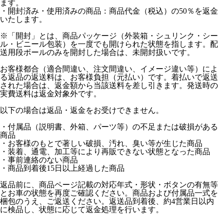
ます。
・開封済み・使用済みの商品：商品代金（税込）の50％を返金
いたします。
※「開封」とは、商品パッケージ（外装箱・シュリンク・シー
ル・ビニール包装）を一度でも開けられた状態を指します。配
送用段ボールのみを開封した場合は、未開封扱いです。
お客様都合（適合間違い、注文間違い、イメージ違い等）によ
る返品の返送料は、お客様負担（元払い）です。着払いで返送
された場合は、返金額から当該送料を差し引きます。発送時の
実費送料は返金対象外です。
以下の場合は返品・返金をお受けできません。
・付属品（説明書、外箱、パーツ等）の不足または破損がある
商品
・お客様のもとで著しい破損、汚れ、臭い等が生じた商品
・装着、通電、加工等により再販できない状態となった商品
・事前連絡のない商品
・商品到着後15日以上経過した商品
返品前に、商品ページ記載の対応年式・形状・ボタンの有無等
とお車の状態を再度ご確認ください。商品および付属品一式を
梱包のうえ、ご返送ください。返送品到着後、約4営業日以内
に検品し、状態に応じて返金処理を行います。