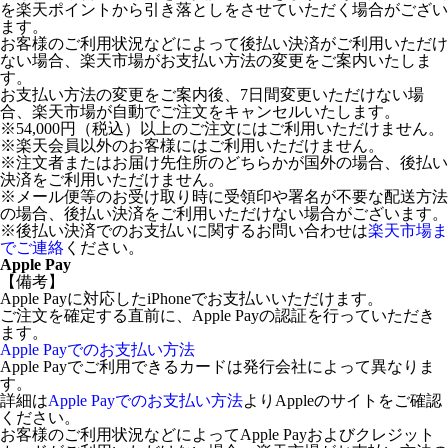
を楽天ポイントから引き落としをさせていただく場合がござい
ます。
お客様のご利用状況などによって後払い決済がご利用いただけ
ない場合、楽天市場がお支払い方法の変更をご案内いたしま
す。
お支払い方法の変更をご案内後、7日間変更いただけない場
合、楽天市場が自動でご注文をキャンセルいたします。
※54,000円（税込）以上のご注文にはご利用いただけません。
※楽天会員以外のお客様にはご利用いただけません。
※注文者またはお届け先住所のどちらかが国外の場合、後払い
決済をご利用いただけません。
※メール便等のお受け取り時に受領印や署名が不要な配送方法
の場合、後払い決済をご利用いただけない場合がございます。
※後払い決済でのお支払いに関するお問い合わせは
楽天市場ま
でご連絡
ください。
Apple Pay
【備考】
Apple Payに対応したiPhoneでお支払いいただけます。
ご注文を確定する直前に、Apple Payの認証を行っていただき
ます。
Apple Payでのお支払い方法
Apple Payでご利用できるカードは発行会社によって異なりま
す。
詳細は
Apple Payでのお支払い方法
よりAppleのサイトをご確認
ください。
お客様のご利用状況などによってApple Payおよびクレジット