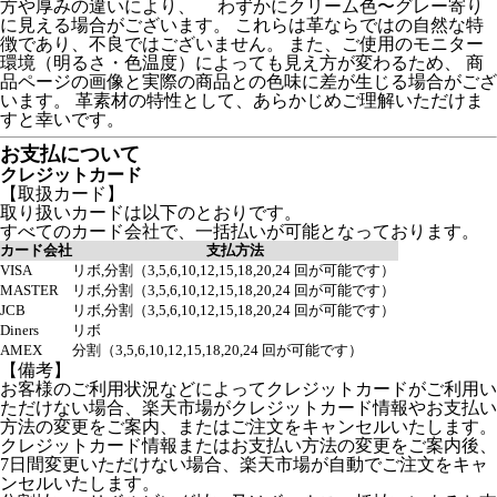
方や厚みの違いにより、 わずかにクリーム色〜グレー寄り
に見える場合がございます。 これらは革ならではの自然な特
徴であり、不良ではございません。 また、ご使用のモニター
環境（明るさ・色温度）によっても見え方が変わるため、 商
品ページの画像と実際の商品との色味に差が生じる場合がござ
います。 革素材の特性として、あらかじめご理解いただけま
すと幸いです。
お支払について
クレジットカード
【取扱カード】
取り扱いカードは以下のとおりです。
すべてのカード会社で、一括払いが可能となっております。
カード会社
支払方法
VISA
リボ,分割（3,5,6,10,12,15,18,20,24 回が可能です）
MASTER
リボ,分割（3,5,6,10,12,15,18,20,24 回が可能です）
JCB
リボ,分割（3,5,6,10,12,15,18,20,24 回が可能です）
Diners
リボ
AMEX
分割（3,5,6,10,12,15,18,20,24 回が可能です）
【備考】
お客様のご利用状況などによってクレジットカードがご利用い
ただけない場合、楽天市場がクレジットカード情報やお支払い
方法の変更をご案内、またはご注文をキャンセルいたします。
クレジットカード情報またはお支払い方法の変更をご案内後、
7日間変更いただけない場合、楽天市場が自動でご注文をキャ
ンセルいたします。