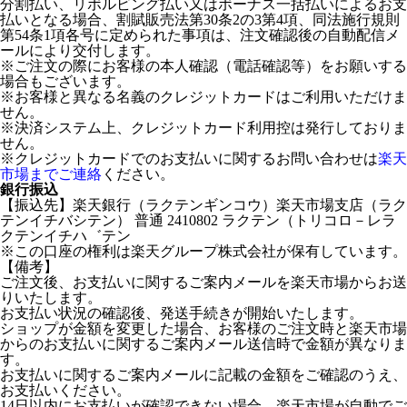
分割払い、リボルビング払い又はボーナス一括払いによるお支
払いとなる場合、割賦販売法第30条2の3第4項、同法施行規則
第54条1項各号に定められた事項は、注文確認後の自動配信メ
ールにより交付します。
※ご注文の際にお客様の本人確認（電話確認等）をお願いする
場合もございます。
※お客様と異なる名義のクレジットカードはご利用いただけま
せん。
※決済システム上、クレジットカード利用控は発行しておりま
せん。
※クレジットカードでのお支払いに関するお問い合わせは
楽天
市場までご連絡
ください。
銀行振込
【振込先】楽天銀行（ラクテンギンコウ）楽天市場支店（ラク
テンイチバシテン） 普通 2410802 ラクテン（トリコロ－レラ
クテンイチハ゛テン
※この口座の権利は楽天グループ株式会社が保有しています。
【備考】
ご注文後、お支払いに関するご案内メールを楽天市場からお送
りいたします。
お支払い状況の確認後、発送手続きが開始いたします。
ショップが金額を変更した場合、お客様のご注文時と楽天市場
からのお支払いに関するご案内メール送信時で金額が異なりま
す。
お支払いに関するご案内メールに記載の金額をご確認のうえ、
お支払いください。
14日以内にお支払いが確認できない場合、楽天市場が自動でご