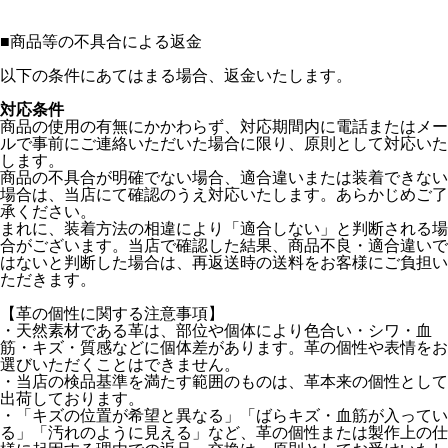
■
商品等の不具合による返金
以下の条件にあてはまる場合、返金いたします。
対応条件
商品の使用の有無にかかわらず、対応期間内に電話またはメー
ルで事前にご連絡いただいた場合に限り、原則として対応いた
します。
商品の不具合が明確でない場合、適合違いまたは装着できない
場合は、当店にて確認のうえ対応いたします。あらかじめご了
承ください。
まれに、装着方法の相違により「適合しない」と判断される場
合がございます。当店で確認した結果、商品不良・適合違いで
はないと判断した場合は、再返送時の送料をお客様にご負担い
ただきます。
【革の個性に関する注意事項】
・天然素材である革は、部位や個体により色合い・シワ・血
筋・キズ・質感などに個体差があります。革の個性や表情をお
選びいただくことはできません。
・当店の検品基準を満たす範囲のものは、革本来の個性として
出荷しております。
・「キズの位置が希望と異なる」「ばらキズ・血筋が入ってい
る」「汚れのように見える」など、革の個性または製作上の仕