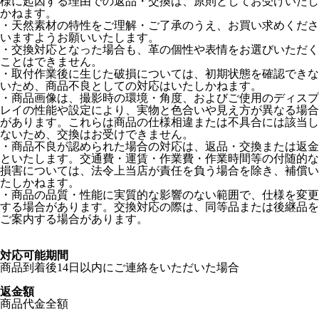
様に起因する理由での返品・交換は、原則としてお受けいたし
かねます。
・天然素材の特性をご理解・ご了承のうえ、お買い求めくださ
いますようお願いいたします。
・交換対応となった場合も、革の個性や表情をお選びいただく
ことはできません。
・取付作業後に生じた破損については、初期状態を確認できな
いため、商品不良としての対応はいたしかねます。
・商品画像は、撮影時の環境・角度、およびご使用のディスプ
レイの性能や設定により、実物と色合いや見え方が異なる場合
があります。これらは商品の仕様相違または不具合には該当し
ないため、交換はお受けできません。
・商品不良が認められた場合の対応は、返品・交換または返金
といたします。交通費・運賃・作業費・作業時間等の付随的な
損害については、法令上当店が責任を負う場合を除き、補償い
たしかねます。
・商品の品質・性能に実質的な影響のない範囲で、仕様を変更
する場合があります。交換対応の際は、同等品または後継品を
ご案内する場合があります。
対応可能期間
商品到着後14日以内にご連絡をいただいた場合
返金額
商品代金全額