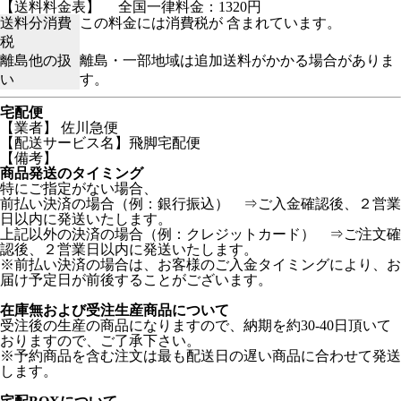
【送料料金表】
全国一律料金：1320円
送料分消費
この料金には消費税が 含まれています。
税
離島他の扱
離島・一部地域は追加送料がかかる場合がありま
い
す。
宅配便
【業者】 佐川急便
【配送サービス名】飛脚宅配便
【備考】
商品発送のタイミング
特にご指定がない場合、
前払い決済の場合（例：銀行振込） ⇒ご入金確認後、２営業
日以内に発送いたします。
上記以外の決済の場合（例：クレジットカード） ⇒ご注文確
認後、２営業日以内に発送いたします。
※前払い決済の場合は、お客様のご入金タイミングにより、お
届け予定日が前後することがございます。
在庫無および受注生産商品について
受注後の生産の商品になりますので、納期を約30-40日頂いて
おりますので、ご了承下さい。
※予約商品を含む注文は最も配送日の遅い商品に合わせて発送
します。