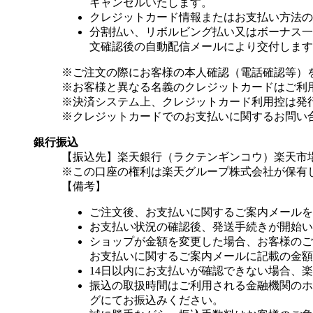
キャンセルいたします。
クレジットカード情報またはお支払い方法の
分割払い、リボルビング払い又はボーナス一括
文確認後の自動配信メールにより交付します
※ご注文の際にお客様の本人確認（電話確認等）
※お客様と異なる名義のクレジットカードはご利
※決済システム上、クレジットカード利用控は発
※クレジットカードでのお支払いに関するお問い
銀行振込
【振込先】楽天銀行（ラクテンギンコウ）楽天市場支
※この口座の権利は楽天グループ株式会社が保有
【備考】
ご注文後、お支払いに関するご案内メールを
お支払い状況の確認後、発送手続きが開始い
ショップが金額を変更した場合、お客様のご
お支払いに関するご案内メールに記載の金額
14日以内にお支払いが確認できない場合、
振込の取扱時間はご利用される金融機関のホ
グにてお振込みください。