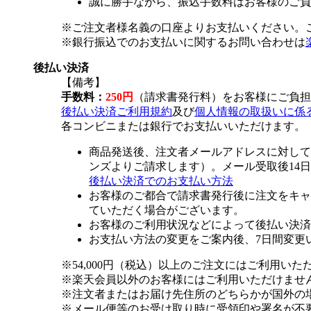
誠に勝手ながら、振込手数料はお客様のご負
※ご注文者様名義の口座よりお支払いください。
※銀行振込でのお支払いに関するお問い合わせは
後払い決済
【備考】
手数料：
250円
（請求書発行料）をお客様にご負担
後払い決済ご利用規約
及び
個人情報の取扱いに係
各コンビニまたは銀行でお支払いいただけます。
商品発送後、注文者メールアドレスに対して
ンズよりご請求します）。メール受取後14
後払い決済でのお支払い方法
お客様のご都合で請求書発行後に注文をキャ
ていただく場合がございます。
お客様のご利用状況などによって後払い決済
お支払い方法の変更をご案内後、7日間変更
※54,000円（税込）以上のご注文にはご利用いた
※楽天会員以外のお客様にはご利用いただけませ
※注文者またはお届け先住所のどちらかが国外の
※メール便等のお受け取り時に受領印や署名が不