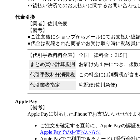
※後払い決済でのお支払いに関するお問い合わせ
代金引換
【業者】佐川急便
【備考】
●ご注文後にショップからメールにてお支払い総
●代金は配達された商品のお受け取り時に配送員
【代引手数料料金表】 全国一律料金： 315円
まとめ買い計算規則
お届け先１件につき、複数
代引手数料分消費税
この料金には消費税が含ま
代引業者指定
宅配便(佐川急便)
Apple Pay
【備考】
Apple Payに対応したiPhoneでお支払いいただけま
ご注文を確定する直前に、Apple Payの認
Apple Payでのお支払い方法
Apple Payでご利用できるカードは発行会