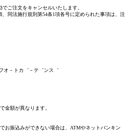
動でご注文をキャンセルいたします。
項、同法施行規則第54条1項各号に定められた事項は、注
ンフオ－トカ゛－テ゛ンス゛
で金額が異なります。
でお振込みができない場合は、ATMやネットバンキン