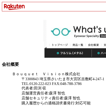
会社概要
Ｂｏｕｑｕｅｔ Ｖｉｓｉｏｎ株式会社
〒3300843 埼玉県さいたま市大宮区吉敷町4-247-1
TEL:0120-222-023 FAX:048-788-3786
代表者:田渕 収
店舗運営責任者:森澤 智也
店舗セキュリティ責任者:森澤 智也
購入履歴からの適格請求書発行:対応可能