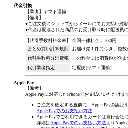
代金引換
【業者】ヤマト運輸
【備考】
●ご注文後にショップからメールにてお支払い総
●代金は配達された商品のお受け取り時に配送員
【代引手数料料金表】 全国一律料金： 330円
まとめ買い計算規則
お届け先１件につき、複数
代引手数料分消費税
この料金には消費税が含ま
代引業者指定
宅配便(ヤマト運輸)
Apple Pay
【備考】
Apple Payに対応したiPhoneでお支払いいただけま
ご注文を確定する直前に、Apple Payの認
Apple Payでのお支払い方法
Apple Payでご利用できるカードは発行会
詳細は
Apple Payでのお支払い方法
よりApp