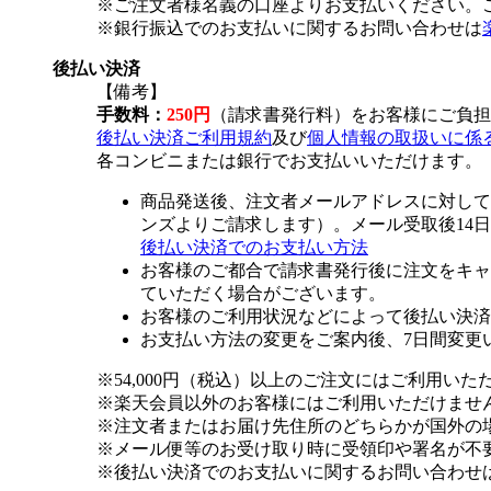
※ご注文者様名義の口座よりお支払いください。
※銀行振込でのお支払いに関するお問い合わせは
後払い決済
【備考】
手数料：
250円
（請求書発行料）をお客様にご負担
後払い決済ご利用規約
及び
個人情報の取扱いに係
各コンビニまたは銀行でお支払いいただけます。
商品発送後、注文者メールアドレスに対して
ンズよりご請求します）。メール受取後14
後払い決済でのお支払い方法
お客様のご都合で請求書発行後に注文をキャ
ていただく場合がございます。
お客様のご利用状況などによって後払い決済
お支払い方法の変更をご案内後、7日間変更
※54,000円（税込）以上のご注文にはご利用いた
※楽天会員以外のお客様にはご利用いただけませ
※注文者またはお届け先住所のどちらかが国外の
※メール便等のお受け取り時に受領印や署名が不
※後払い決済でのお支払いに関するお問い合わせ