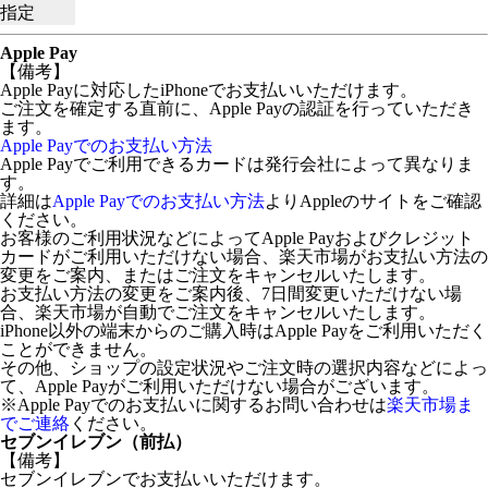
指定
Apple Pay
【備考】
Apple Payに対応したiPhoneでお支払いいただけます。
ご注文を確定する直前に、Apple Payの認証を行っていただき
ます。
Apple Payでのお支払い方法
Apple Payでご利用できるカードは発行会社によって異なりま
す。
詳細は
Apple Payでのお支払い方法
よりAppleのサイトをご確認
ください。
お客様のご利用状況などによってApple Payおよびクレジット
カードがご利用いただけない場合、楽天市場がお支払い方法の
変更をご案内、またはご注文をキャンセルいたします。
お支払い方法の変更をご案内後、7日間変更いただけない場
合、楽天市場が自動でご注文をキャンセルいたします。
iPhone以外の端末からのご購入時はApple Payをご利用いただく
ことができません。
その他、ショップの設定状況やご注文時の選択内容などによっ
て、Apple Payがご利用いただけない場合がございます。
※Apple Payでのお支払いに関するお問い合わせは
楽天市場ま
でご連絡
ください。
セブンイレブン（前払）
【備考】
セブンイレブンでお支払いいただけます。