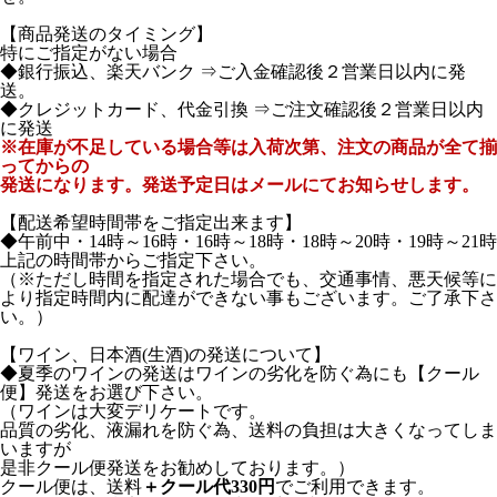
【商品発送のタイミング】
特にご指定がない場合
◆銀行振込、楽天バンク ⇒ご入金確認後２営業日以内に発
送。
◆クレジットカード、代金引換 ⇒ご注文確認後２営業日以内
に発送
※在庫が不足している場合等は入荷次第、注文の商品が全て揃
ってからの
発送になります。発送予定日はメールにてお知らせします。
【配送希望時間帯をご指定出来ます】
◆午前中・14時～16時・16時～18時・18時～20時・19時～21時
上記の時間帯からご指定下さい。
（※ただし時間を指定された場合でも、交通事情、悪天候等に
より指定時間内に配達ができない事もございます。ご了承下さ
い。）
【ワイン、日本酒(生酒)の発送について】
◆夏季のワインの発送はワインの劣化を防ぐ為にも【クール
便】発送をお選び下さい。
（ワインは大変デリケートです。
品質の劣化、液漏れを防ぐ為、送料の負担は大きくなってしま
いますが
是非クール便発送をお勧めしております。）
クール便は、送料
＋クール代330円
でご利用できます。