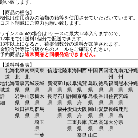
願い致します。
【商品の梱包】
梱包は使用済みの酒類の箱等を使用させていただいています。
コスト削減にご協力お願い致します。
ワイン750mlの場合は1ケースに最大12本入りますので、
12本までは送料1個分で配送できます。
13本以上になると、荷姿個数分の送料が加算されます。
金額合計等は当店からのメールをご確認ください。
予約商品は
通常商品と同梱発送できません。
【送料料金表】
北海
北東
南東
関東
信越
北陸
東海
関西
中国
四国
北九
南九
沖縄
道
北
北
州
州
地
北海
青森
宮城
茨城
新潟
富山
岐阜
滋賀
鳥取
徳島
福岡
熊本
沖縄
域
道
県
県
県
県
県
県
県
県
県
県
県
県
詳
岩手
山形
栃木
長野
石川
静岡
京都
島根
香川
佐賀
宮崎
細
県
県
県
県
県
県
府
県
県
県
県
秋田
福島
群馬
福井
愛知
大阪
岡山
愛媛
長崎
鹿児
県
県
県
県
県
府
県
県
県
島
埼玉
三重
兵庫
広島
高知
大分
県
県
県
県
県
県
県
千葉
奈良
山口