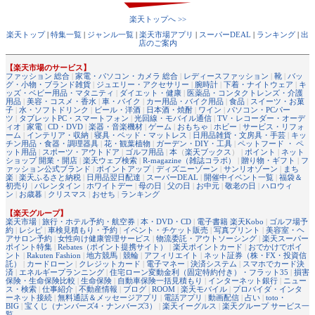
楽天トップへ >>
楽天トップ
|
特集一覧
|
ジャンル一覧
|
楽天市場アプリ
|
スーパーDEAL
|
ランキング
|
出
店のご案内
【楽天市場のサービス】
ファッション 総合
|
家電・パソコン・カメラ 総合
|
レディースファッション
|
靴
|
バッ
グ・小物・ブランド雑貨
|
ジュエリー・アクセサリー
|
腕時計
|
下着・ナイトウェア
|
キ
ッズ・ベビー用品・マタニティ
|
ダイエット・健康
|
医薬品・コンタクトレンズ・介護
用品
|
美容・コスメ・香水
|
車・バイク
|
カー用品・バイク用品
|
食品
|
スイーツ・お菓
子
|
水・ソフトドリンク
|
ビール・洋酒
|
日本酒・焼酎
|
ワイン
|
パソコン・PCパー
ツ
|
タブレットPC・スマートフォン
|
光回線・モバイル通信
|
TV・レコーダー・オーデ
ィオ
|
家電
|
CD・DVD
|
楽器・音楽機材
|
ゲーム
|
おもちゃ
|
ホビー
|
サービス・リフォ
ーム
|
インテリア・収納
|
寝具・ベッド・マットレス
|
日用品雑貨・文房具・手芸
|
キッ
チン用品・食器・調理器具
|
花・観葉植物
|
ガーデン・DIY・工具
|
ペットフード ・ ペ
ット用品
|
スポーツ・アウトドア
|
ゴルフ用品
|
本
（
楽天ブックス
） |
ポイント
|
ネット
ショップ 開業・開店
|
楽天ウェブ検索
|
R-magazine（雑誌コラボ）
|
贈り物・ギフト
|
フ
ァッション公式ブランド
|
ポイントアップ
|
ディズニーゾーン
|
サンリオゾーン
|
まち
楽
|
楽天ふるさと納税
|
日用品翌日配達
|
スーパーDEAL
|
開催中イベント一覧
|
福袋＆
初売り
|
バレンタイン
|
ホワイトデー
|
母の日
|
父の日
|
お中元
|
敬老の日
|
ハロウィ
ン
|
お歳暮
|
クリスマス
|
おせち
|
ランキング
【楽天グループ】
楽天市場
|
旅行・ホテル予約・航空券
|
本・DVD・CD
|
電子書籍 楽天Kobo
|
ゴルフ場予
約
|
レシピ
|
車検見積もり・予約
|
イベント・チケット販売
|
写真プリント
|
美容室・ヘ
アサロン予約
|
女性向け健康管理サービス
|
物流委託・アウトソーシング
|
楽天スーパー
ポイント特集
|
Rebates（ポイント提携サイト）
|
楽天ポイントカード
|
おでかけでポイ
ント
|
Rakuten Fashion
|
地方競馬
|
競輪
|
アフィリエイト
|
ネット証券（株・FX・投資信
託）
|
カードローン
|
クレジットカード
|
電子マネー
|
決済システム
|
スマホでカード決
済
|
エネルギープランニング
|
住宅ローン変動金利（固定特約付き）・フラット35
|
損害
保険・生命保険比較
|
生命保険
|
自動車保険一括見積もり
|
インターネット銀行
|
ニュー
ス・検索
|
仕事紹介
|
不動産情報
|
ブログ
|
ROOM
|
楽天モバイル
|
プロバイダ・インタ
ーネット接続
|
無料通話＆メッセージアプリ
|
電話アプリ
|
動画配信
|
占い
|
toto・
BIG
|
宝くじ（ナンバーズ4・ナンバーズ3）
|
楽天イーグルス
|
楽天グループ サービス一
覧