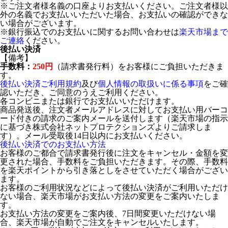
※ご注文者様名義の口座よりお支払いください。ご注文者様以
外の名義でお支払いいただいた場合、お支払いの確認ができな
い場合がございます。
※銀行振込でのお支払いに関するお問い合わせは
楽天市場まで
ご連絡
ください。
後払い決済
【備考】
手数料：
250円
（請求書発行料）をお客様にご負担いただきま
す。
後払い決済ご利用規約
及び
個人情報の取扱いに係る事項
をご確
認いただき、ご同意のうえご利用ください。
各コンビニまたは銀行でお支払いいただけます。
商品発送後、注文者メールアドレスに対してお支払い用バーコ
ード付きの請求のご案内メールを送付します（楽天市場の指示
に基づき株式会社ネットプロテクションズよりご請求しま
す）。メール受取後14日以内にお支払いください。
後払い決済でのお支払い方法
お客様のご都合で請求書発行後に注文をキャンセル・金額を変
更された場合、手数料をご負担いただきます。その際、手数料
を楽天ポイントから引き落としをさせていただく場合がござい
ます。
お客様のご利用状況などによって後払い決済がご利用いただけ
ない場合、楽天市場がお支払い方法の変更をご案内いたしま
す。
お支払い方法の変更をご案内後、7日間変更いただけない場
合、楽天市場が自動でご注文をキャンセルいたします。