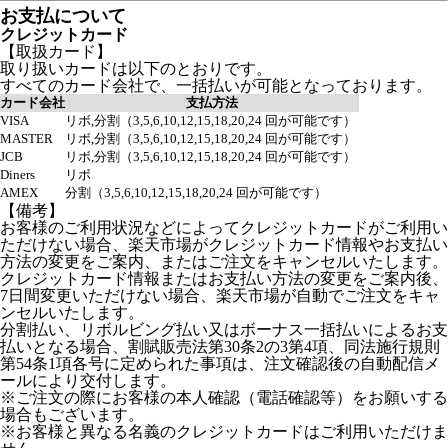
お支払について
クレジットカード
【取扱カード】
取り扱いカードは以下のとおりです。
すべてのカード会社で、一括払いが可能となっております。
カード会社
支払方法
VISA
リボ,分割（3,5,6,10,12,15,18,20,24 回が可能です）
MASTER
リボ,分割（3,5,6,10,12,15,18,20,24 回が可能です）
JCB
リボ,分割（3,5,6,10,12,15,18,20,24 回が可能です）
Diners
リボ
AMEX
分割（3,5,6,10,12,15,18,20,24 回が可能です）
【備考】
お客様のご利用状況などによってクレジットカードがご利用い
ただけない場合、楽天市場がクレジットカード情報やお支払い
方法の変更をご案内、またはご注文をキャンセルいたします。
クレジットカード情報またはお支払い方法の変更をご案内後、
7日間変更いただけない場合、楽天市場が自動でご注文をキャ
ンセルいたします。
分割払い、リボルビング払い又はボーナス一括払いによるお支
払いとなる場合、割賦販売法第30条2の3第4項、同法施行規則
第54条1項各号に定められた事項は、注文確認後の自動配信メ
ールにより交付します。
※ご注文の際にお客様の本人確認（電話確認等）をお願いする
場合もございます。
※お客様と異なる名義のクレジットカードはご利用いただけま