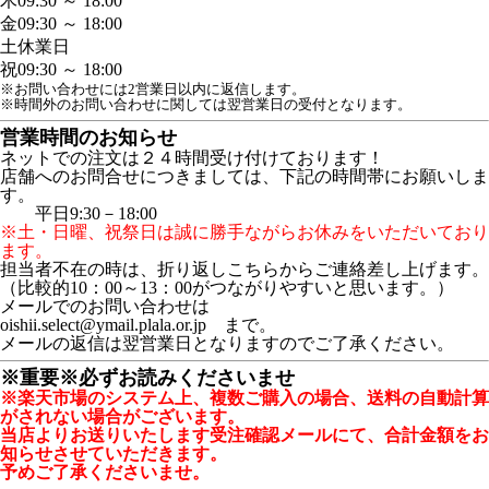
木
09:30 ～ 18:00
金
09:30 ～ 18:00
土
休業日
祝
09:30 ～ 18:00
※お問い合わせには2営業日以内に返信します。
※時間外のお問い合わせに関しては翌営業日の受付となります。
営業時間のお知らせ
ネットでの注文は２４時間受け付けております！
店舗へのお問合せにつきましては、下記の時間帯にお願いしま
す。
平日9:30－18:00
※土・日曜、祝祭日は誠に勝手ながらお休みをいただいており
ます。
担当者不在の時は、折り返しこちらからご連絡差し上げます。
（比較的10：00～13：00がつながりやすいと思います。）
メールでのお問い合わせは
oishii.select@ymail.plala.or.jp まで。
メールの返信は翌営業日となりますのでご了承ください。
※重要※必ずお読みくださいませ
※楽天市場のシステム上、複数ご購入の場合、送料の自動計算
がされない場合がございます。
当店よりお送りいたします受注確認メールにて、合計金額をお
知らせさせていただきます。
予めご了承くださいませ。