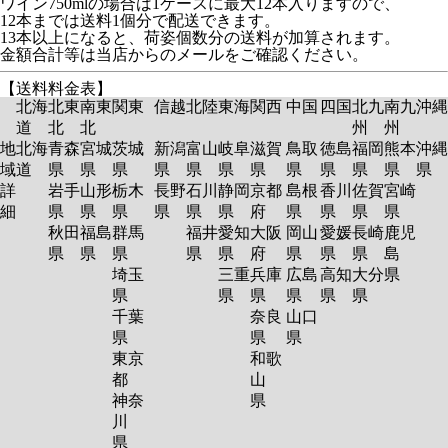
ワイン750mlの場合は1ケースに最大12本入りますので、
12本までは送料1個分で配送できます。
13本以上になると、荷姿個数分の送料が加算されます。
金額合計等は当店からのメールをご確認ください。
【送料料金表】
北海
北東
南東
関東
信越
北陸
東海
関西
中国
四国
北九
南九
沖縄
道
北
北
州
州
地
北海
青森
宮城
茨城
新潟
富山
岐阜
滋賀
鳥取
徳島
福岡
熊本
沖縄
域
道
県
県
県
県
県
県
県
県
県
県
県
県
詳
岩手
山形
栃木
長野
石川
静岡
京都
島根
香川
佐賀
宮崎
細
県
県
県
県
県
県
府
県
県
県
県
秋田
福島
群馬
福井
愛知
大阪
岡山
愛媛
長崎
鹿児
県
県
県
県
県
府
県
県
県
島
埼玉
三重
兵庫
広島
高知
大分
県
県
県
県
県
県
県
千葉
奈良
山口
県
県
県
東京
和歌
都
山
神奈
県
川
県