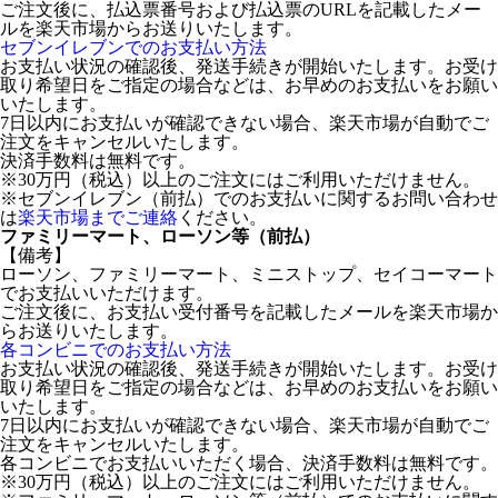
ご注文後に、払込票番号および払込票のURLを記載したメー
ルを楽天市場からお送りいたします。
セブンイレブンでのお支払い方法
お支払い状況の確認後、発送手続きが開始いたします。お受け
取り希望日をご指定の場合などは、お早めのお支払いをお願い
いたします。
7日以内にお支払いが確認できない場合、楽天市場が自動でご
注文をキャンセルいたします。
決済手数料は無料です。
※30万円（税込）以上のご注文にはご利用いただけません。
※セブンイレブン（前払）でのお支払いに関するお問い合わせ
は
楽天市場までご連絡
ください。
ファミリーマート、ローソン等（前払）
【備考】
ローソン、ファミリーマート、ミニストップ、セイコーマート
でお支払いいただけます。
ご注文後に、お支払い受付番号を記載したメールを楽天市場か
らお送りいたします。
各コンビニでのお支払い方法
お支払い状況の確認後、発送手続きが開始いたします。お受け
取り希望日をご指定の場合などは、お早めのお支払いをお願い
いたします。
7日以内にお支払いが確認できない場合、楽天市場が自動でご
注文をキャンセルいたします。
各コンビニでお支払いいただく場合、決済手数料は無料です。
※30万円（税込）以上のご注文にはご利用いただけません。