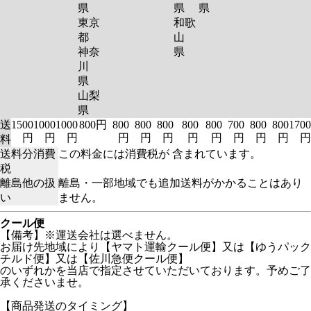
県
県
県
東京
和歌
都
山
神奈
県
川
県
山梨
県
送
1500
1000
1000
800円
800
800
800
800
800
700
800
800
1700
円
円
円
円
円
円
円
円
円
円
円
円
料
送料分消費
この料金には消費税が 含まれています。
税
離島他の扱
離島・一部地域でも追加送料がかかることはあり
い
ません。
クール便
【備考】※運送会社は選べません。
お届け先地域により【ヤマト運輸クール便】又は【ゆうパック
チルド便】又は【佐川急便クール便】
のいずれかを当店で指定させていただいております。予めご了
承くださいませ。
【商品発送のタイミング】