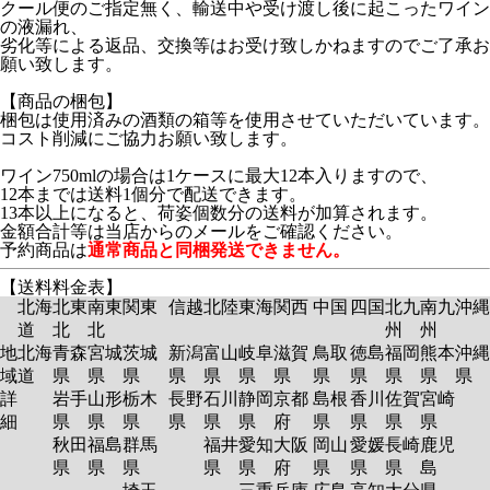
クール便のご指定無く、輸送中や受け渡し後に起こったワイン
の液漏れ、
劣化等による返品、交換等はお受け致しかねますのでご了承お
願い致します。
【商品の梱包】
梱包は使用済みの酒類の箱等を使用させていただいています。
コスト削減にご協力お願い致します。
ワイン750mlの場合は1ケースに最大12本入りますので、
12本までは送料1個分で配送できます。
13本以上になると、荷姿個数分の送料が加算されます。
金額合計等は当店からのメールをご確認ください。
予約商品は
通常商品と同梱発送できません。
【送料料金表】
北海
北東
南東
関東
信越
北陸
東海
関西
中国
四国
北九
南九
沖縄
道
北
北
州
州
地
北海
青森
宮城
茨城
新潟
富山
岐阜
滋賀
鳥取
徳島
福岡
熊本
沖縄
域
道
県
県
県
県
県
県
県
県
県
県
県
県
詳
岩手
山形
栃木
長野
石川
静岡
京都
島根
香川
佐賀
宮崎
細
県
県
県
県
県
県
府
県
県
県
県
秋田
福島
群馬
福井
愛知
大阪
岡山
愛媛
長崎
鹿児
県
県
県
県
県
府
県
県
県
島