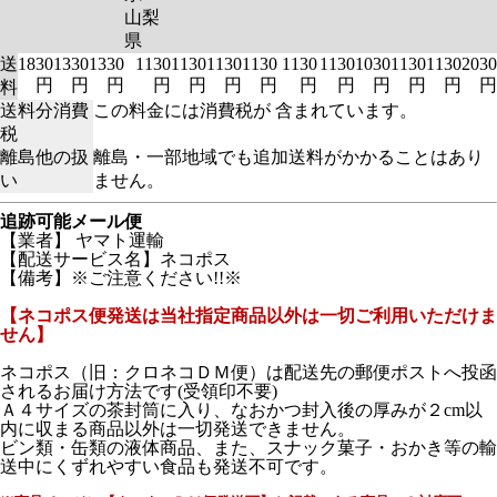
山梨
県
送
1830
1330
1330
1130
1130
1130
1130
1130
1130
1030
1130
1130
2030
円
円
円
円
円
円
円
円
円
円
円
円
円
料
送料分消費
この料金には消費税が 含まれています。
税
離島他の扱
離島・一部地域でも追加送料がかかることはあり
い
ません。
追跡可能メール便
【業者】 ヤマト運輸
【配送サービス名】ネコポス
【備考】※ご注意ください!!※
【ネコポス便発送は当社指定商品以外は一切ご利用いただけま
せん】
ネコポス（旧：クロネコＤＭ便）は配送先の郵便ポストへ投函
されるお届け方法です(受領印不要)
Ａ４サイズの茶封筒に入り、なおかつ封入後の厚みが２cm以
内に収まる商品以外は一切発送できません。
ビン類・缶類の液体商品、また、スナック菓子・おかき等の輸
送中にくずれやすい食品も発送不可です。