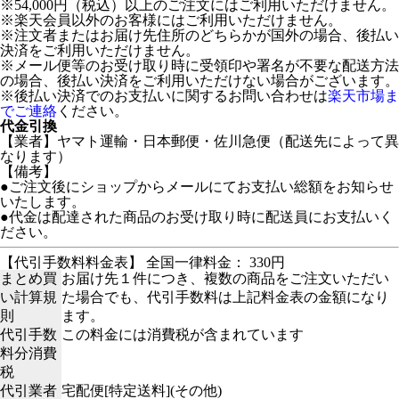
※54,000円（税込）以上のご注文にはご利用いただけません。
※楽天会員以外のお客様にはご利用いただけません。
※注文者またはお届け先住所のどちらかが国外の場合、後払い
決済をご利用いただけません。
※メール便等のお受け取り時に受領印や署名が不要な配送方法
の場合、後払い決済をご利用いただけない場合がございます。
※後払い決済でのお支払いに関するお問い合わせは
楽天市場ま
でご連絡
ください。
代金引換
【業者】ヤマト運輸・日本郵便・佐川急便（配送先によって異
なります）
【備考】
●ご注文後にショップからメールにてお支払い総額をお知らせ
いたします。
●代金は配達された商品のお受け取り時に配送員にお支払いく
ださい。
【代引手数料料金表】 全国一律料金： 330円
まとめ買
お届け先１件につき、複数の商品をご注文いただい
い計算規
た場合でも、代引手数料は上記料金表の金額になり
則
ます。
代引手数
この料金には消費税が含まれています
料分消費
税
代引業者
宅配便[特定送料](その他)