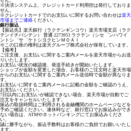
せん。
※決済システム上、クレジットカード利用控は発行しておりま
せん。
※クレジットカードでのお支払いに関するお問い合わせは
楽天
市場までご連絡
ください。
銀行振込
【振込先】楽天銀行（ラクテンギンコウ）楽天市場支店（ラク
テンイチバシテン） 普通 2273953 ラクテン（シセ゛ンハワイ
ントシ゛サ゛ケトシヨクヒンＭＯＡＩ
※この口座の権利は楽天グループ株式会社が保有しています。
【備考】
ご注文後、お支払いに関するご案内メールを楽天市場からお送
りいたします。
お支払い状況の確認後、発送手続きが開始いたします。
ショップが金額を変更した場合、お客様のご注文時と楽天市場
からのお支払いに関するご案内メール送信時で金額が異なりま
す。
お支払いに関するご案内メールに記載の金額をご確認のうえ、
お支払いください。
7日以内にお支払いが確認できない場合、楽天市場が自動でご
注文をキャンセルいたします。
振込の取扱時間はご利用される金融機関のホームページなどを
予めご確認ください。連休時など、銀行窓口でお振込みができ
ない場合は、ATMやネットバンキングにてお振込みくださ
い。
誠に勝手ながら、振込手数料はお客様のご負担でお願いいたし
ます。