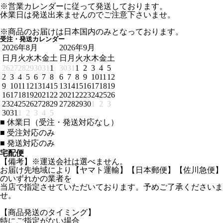
※営業カレンダーに従って発送しております。
休業日は発送出来ませんのでご注意下さいませ。
※商品のお届けは日本国内のみとなっております。
受注・発送カレンダー
2026年8月
2026年9月
日
月
火
水
木
金
土
日
月
火
水
木
金
土
26
27
28
29
30
31
1
30
31
1
2
3
4
5
2
3
4
5
6
7
8
6
7
8
9
10
11
12
9
10
11
12
13
14
15
13
14
15
16
17
18
19
16
17
18
19
20
21
22
20
21
22
23
24
25
26
23
24
25
26
27
28
29
27
28
29
30
1
2
3
30
31
1
2
3
4
5
■
休業日（受注・発送対応なし）
■
受注対応のみ
■
発送対応のみ
宅配便
【備考】※運送会社は選べません。
お届け先地域により【ヤマト運輸】【日本郵便】【佐川急便】
のいずれかの業者を
当店で指定させていただいております。予めご了承くださいま
せ。
【商品発送のタイミング】
特にご指定がない場合