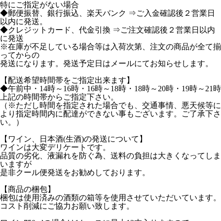
特にご指定がない場合
◆郵便振替、銀行振込、楽天バンク ⇒ご入金確認後２営業日
以内に発送。
◆クレジットカード、代金引換 ⇒ご注文確認後２営業日以内
に発送
※在庫が不足している場合等は入荷次第、注文の商品が全て揃
ってからの
発送になります。発送予定日はメールにてお知らせします。
【配送希望時間帯をご指定出来ます】
◆午前中・14時～16時・16時～18時・18時～20時・19時～21時
上記の時間帯からご指定下さい。
（※ただし時間を指定された場合でも、交通事情、悪天候等に
より指定時間内に配達ができない事もございます。ご了承下さ
い。）
【ワイン、日本酒(生酒)の発送について】
ワインは大変デリケートです。
品質の劣化、液漏れを防ぐ為、送料の負担は大きくなってしま
いますが
是非クール便発送をお勧めしております。
【商品の梱包】
梱包は使用済みの酒類の箱等を使用させていただいています。
コスト削減にご協力お願い致します。