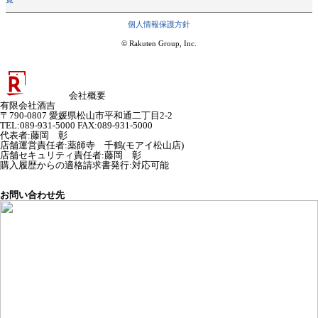
個人情報保護方針
© Rakuten Group, Inc.
会社概要
有限会社酒吉
〒790-0807 愛媛県松山市平和通二丁目2-2
TEL:089-931-5000 FAX:089-931-5000
代表者
:
藤岡 彰
店舗運営責任者
:
薬師寺 千鶴(モアイ松山店)
店舗セキュリティ責任者
:
藤岡 彰
購入履歴からの適格請求書発行:対応可能
お問い合わせ先