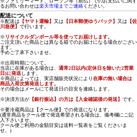
※ファミリーマート、ローソン等（前払）でのお支払いに関す
るお問い合わせは
楽天市場までご連絡
ください。
配送について
※配送は
【ヤマト運輸】
又は
【日本郵便ゆうパック】
又は
【佐
川急便】
で行います。
※
リサイクルダンボール等を使ってお届けします。
ご注文頂いた商品とは異なる箱でのお届けになる場合がござい
ます。
予めご了承下さいませ。
※出荷時期について。
当店に在庫がある場合は、
通常2日以内(定休日を除いた2営業
日)に発送
します。
※商品によっては、実店舗販売状況により
在庫の無い場合は
商品入荷次第発送します。
その場合はメールにて発送日の目安を連絡します。
※決済方法が
【銀行振込】の方は【入金確認後の発送】
です。
※要冷蔵商品は【クール便】での発送になります。
(通常商品をクール便で発送希望される場合は、備考欄にご記
入下さいませ。
クール便ご利用の金額目安は送料一覧表をご覧くださいま
せ。)