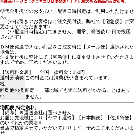
※商品ページに【クロネコＤＭ便発送可】と記載のある商品のみ対応可。
◎代金引換でのお支払い・配達日時指定はご利用いただけませ
ん。
（※代引きのお客様はご注文受付後、弊社で【宅急便】に変
更させていただきます）
（※配達日時指定はできません。通常、発送後1-2日で投函
されます）
ＤＭ便発送できない商品をご注文時に【メール便】選択された
場合は、
注文受付後に弊社にて【宅急便】に変更修正させていただきま
すので予めご了承くださいませ。
【送料料金表】
全国一律料金：350円
送料分消費
この料金には消費税が 含まれています。
税
離島他の扱
離島・一部地域でも追加送料がかかることはあり
い
ません。
宅配便[特定送料]
【備考】※運送会社は選べません。
お届け先地域により【ヤマト運輸】【日本郵便】【佐川急便】
のいずれかの業者を
当店で指定させていただいております。予めご了承くださいま
せ。