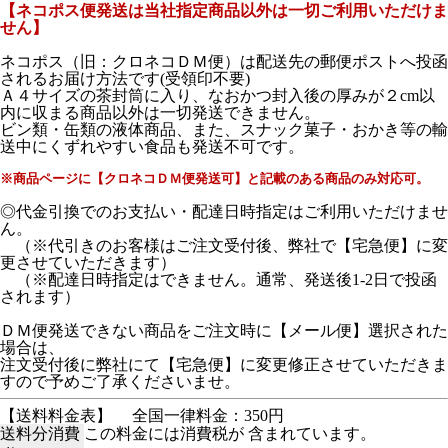
【ネコポス便発送は当社指定商品以外は一切ご利用いただけま
せん】
ネコポス（旧：クロネコＤＭ便）は配送先の郵便ポストへ投函
されるお届け方法です(受領印不要)
Ａ４サイズの茶封筒に入り、なおかつ封入後の厚みが２cm以
内に収まる商品以外は一切発送できません。
ビン類・缶類の液体商品、また、スナック菓子・おかき等の輸
送中にくずれやすい食品も発送不可です。
※商品ページに【クロネコＤＭ便発送可】と記載のある商品のみ対応可。
◎代金引換でのお支払い・配達日時指定はご利用いただけませ
ん。
（※代引きのお客様はご注文受付後、弊社で【宅急便】に変
更させていただきます）
（※配達日時指定はできません。通常、発送後1-2日で投函
されます）
ＤＭ便発送できない商品をご注文時に【メール便】選択された
場合は、
注文受付後に弊社にて【宅急便】に変更修正させていただきま
すので予めご了承くださいませ。
【送料料金表】
全国一律料金：350円
送料分消費
この料金には消費税が 含まれています。