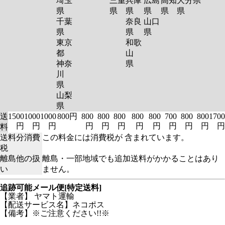
埼玉
三重
兵庫
広島
高知
大分
県
県
県
県
県
県
県
千葉
奈良
山口
県
県
県
東京
和歌
都
山
神奈
県
川
県
山梨
県
送
1500
1000
1000
800円
800
800
800
800
800
700
800
800
1700
円
円
円
円
円
円
円
円
円
円
円
円
料
送料分消費
この料金には消費税が 含まれています。
税
離島他の扱
離島・一部地域でも追加送料がかかることはあり
い
ません。
追跡可能メール便[特定送料]
【業者】 ヤマト運輸
【配送サービス名】ネコポス
【備考】※ご注意ください!!※