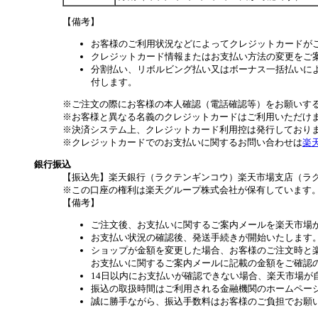
【備考】
お客様のご利用状況などによってクレジットカードが
クレジットカード情報またはお支払い方法の変更をご
分割払い、リボルビング払い又はボーナス一括払いによ
付します。
※ご注文の際にお客様の本人確認（電話確認等）をお願いす
※お客様と異なる名義のクレジットカードはご利用いただけ
※決済システム上、クレジットカード利用控は発行しており
※クレジットカードでのお支払いに関するお問い合わせは
楽
銀行振込
【振込先】楽天銀行（ラクテンギンコウ）楽天市場支店（ラクテン
※この口座の権利は楽天グループ株式会社が保有しています
【備考】
ご注文後、お支払いに関するご案内メールを楽天市場
お支払い状況の確認後、発送手続きが開始いたします
ショップが金額を変更した場合、お客様のご注文時と
お支払いに関するご案内メールに記載の金額をご確認
14日以内にお支払いが確認できない場合、楽天市場が
振込の取扱時間はご利用される金融機関のホームペー
誠に勝手ながら、振込手数料はお客様のご負担でお願