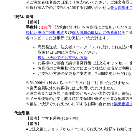
※ご注文者様名義の口座よりお支払いください。ご注文者様
※銀行振込でのお支払いに関するお問い合わせは
楽天市場ま
後払い決済
【備考】
手数料：
250円
（請求書発行料）をお客様にご負担いただきま
後払い決済ご利用規約
及び
個人情報の取扱いに係る事項
をご
各コンビニまたは銀行でお支払いいただけます。
商品発送後、注文者メールアドレスに対してお支払い
取後14日以内にお支払いください。
後払い決済でのお支払い方法
お客様のご都合で請求書発行後に注文をキャンセル・
お客様のご利用状況などによって後払い決済がご利用
お支払い方法の変更をご案内後、7日間変更いただけ
※54,000円（税込）以上のご注文にはご利用いただけません
※楽天会員以外のお客様にはご利用いただけません。
※注文者またはお届け先住所のどちらかが国外の場合、後払
※メール便等のお受け取り時に受領印や署名が不要な配送方
※後払い決済でのお支払いに関するお問い合わせは
楽天市場
代金引換
【業者】ヤマト運輸(代金引換)
【備考】
●ご注文後にショップからメールにてお支払い総額をお知らせ