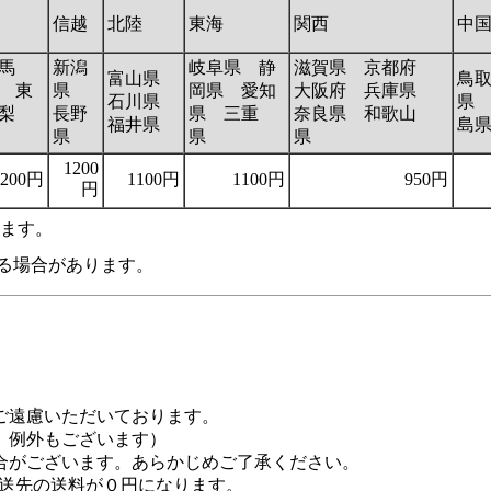
信越
北陸
東海
関西
中
馬
新潟
岐阜県 静
滋賀県 京都府
富山県
鳥
 東
県
岡県 愛知
大阪府 兵庫県
石川県
県
梨
長野
県 三重
奈良県 和歌山
福井県
島
県
県
県
1200
1200円
1100円
1100円
950円
円
います。
る場合があります。
ご遠慮いただいております。
例外もございます）
がございます。あらかじめご了承ください。
１配送先の送料が０円になります。