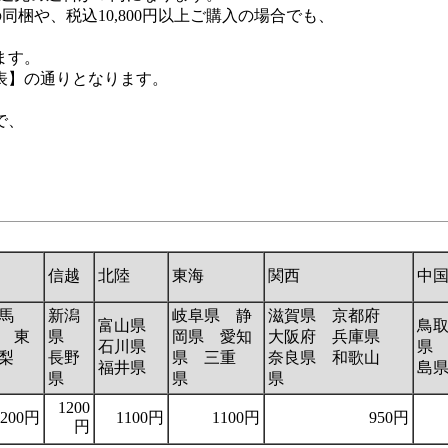
梱や、税込10,800円以上ご購入の場合でも、
ます。
表】の通りとなります。
で、
信越
北陸
東海
関西
中
馬
新潟
岐阜県 静
滋賀県 京都府
富山県
鳥
 東
県
岡県 愛知
大阪府 兵庫県
石川県
県
梨
長野
県 三重
奈良県 和歌山
福井県
島
県
県
県
1200
1200円
1100円
1100円
950円
円