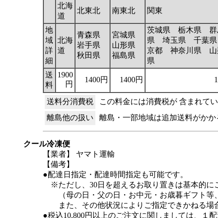
北海
北東北
南東北
関東
道
地
茨城県 栃木県 群
青森県
宮城県
域
北海
県 埼玉県 千葉県
岩手県
山形県
詳
道
京都 神奈川県 山
秋田県
福島県
細
県
送
1900
1400円
1400円
円
料
送料分消費税
この料金には消費税が 含まれて
離島他の扱い
離島・一部地域は追加送料がかか
クール冷凍便
【業者】 ヤマト運輸
【備考】
●配達日指定・配達時間指定も可能です。
※ただし、30日を超えるお取り置きは基本的に
（母の日・父の日・お中元・お歳暮ギフト等、
また、その他状況によりご指定できかねる場合
●税込10,800円以上のご注文に関しましては、