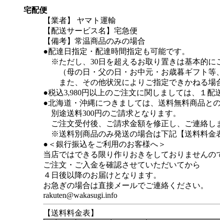
宅配便
【業者】 ヤマト運輸
【配送サービス名】宅急便
【備考】常温商品のみの場合
●配達日指定・配達時間指定も可能です。
※ただし、30日を超えるお取り置きは基本的に
（母の日・父の日・お中元・お歳暮ギフト等、
また、その他状況によりご指定できかねる場合
●税込3,980円以上のご注文に関しましては、１
●北海道・沖縄につきましては、送料無料商品との同
別途送料300円のご請求となります。
ご注文受付後、ご請求金額を修正し、ご連絡し
※送料別商品のみ発送の場合は下記【送料料金
●＜銀行振込をご利用のお客様へ＞
当店ではできる限り作りおきをしておりませんの
ご注文・ご入金を確認させていただいてから
４日後以降のお届けとなります。
お急ぎの場合は直接メールでご連絡ください。
rakuten@wakasugi.info
【送料料金表】