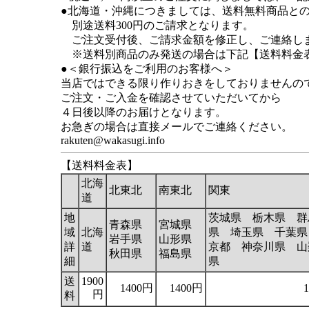
●北海道・沖縄につきましては、送料無料商品との同
別途送料300円のご請求となります。
ご注文受付後、ご請求金額を修正し、ご連絡し
※送料別商品のみ発送の場合は下記【送料料金
●＜銀行振込をご利用のお客様へ＞
当店ではできる限り作りおきをしておりませんの
ご注文・ご入金を確認させていただいてから
４日後以降のお届けとなります。
お急ぎの場合は直接メールでご連絡ください。
rakuten@wakasugi.info
【送料料金表】
北海
北東北
南東北
関東
道
地
茨城県 栃木県 群
青森県
宮城県
域
北海
県 埼玉県 千葉県
岩手県
山形県
詳
道
京都 神奈川県 山
秋田県
福島県
細
県
送
1900
1400円
1400円
円
料