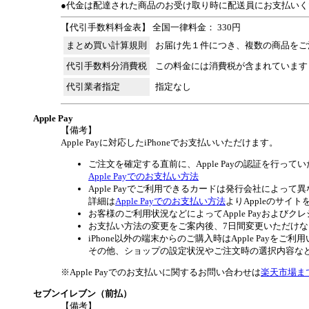
●代金は配達された商品のお受け取り時に配送員にお支払いく
【代引手数料料金表】 全国一律料金： 330円
まとめ買い計算規則
お届け先１件につき、複数の商品をご
代引手数料分消費税
この料金には消費税が含まれています
代引業者指定
指定なし
Apple Pay
【備考】
Apple Payに対応したiPhoneでお支払いいただけます。
ご注文を確定する直前に、Apple Payの認証を行って
Apple Payでのお支払い方法
Apple Payでご利用できるカードは発行会社によって
詳細は
Apple Payでのお支払い方法
よりAppleのサイ
お客様のご利用状況などによってApple Payおよ
お支払い方法の変更をご案内後、7日間変更いただけ
iPhone以外の端末からのご購入時はApple Payを
その他、ショップの設定状況やご注文時の選択内容などに
※Apple Payでのお支払いに関するお問い合わせは
楽天市場ま
セブンイレブン（前払）
【備考】