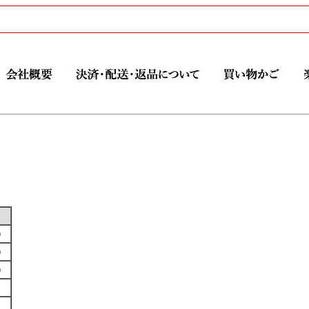
す）
す）
す）