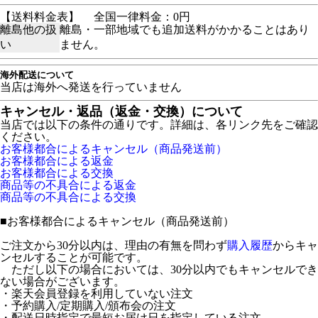
【送料料金表】
全国一律料金：0円
離島他の扱
離島・一部地域でも追加送料がかかることはあり
い
ません。
海外配送について
当店は海外へ発送を行っていません
キャンセル・返品（返金・交換）について
当店では以下の条件の通りです。詳細は、各リンク先をご確認
ください。
お客様都合によるキャンセル（商品発送前）
お客様都合による返金
お客様都合による交換
商品等の不具合による返金
商品等の不具合による交換
■
お客様都合によるキャンセル（商品発送前）
ご注文から30分以内は、理由の有無を問わず
購入履歴
からキャ
ンセルすることが可能です。
ただし以下の場合においては、30分以内でもキャンセルでき
ない場合がございます。
・楽天会員登録を利用していない注文
・予約購入/定期購入/頒布会の注文
・配送日時指定で最短お届け日を指定している注文