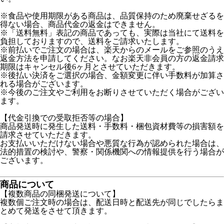
※食品や使用期限がある商品は、品質保持のため廃棄せざるを
得ない場合、商品代金の返金はできません。
※「送料無料」表記の商品であっても、実際は当社にて送料を
負担しておりますので、送料をご請求いたします。
※前払いでご注文の場合は、楽天からのメールをご参照のうえ
返金方法を申請してください。なお楽天非会員の方の返金請求
期限はキャンセル後6ヶ月とさせていただきます。
※後払い決済をご選択の場合、金額変更に伴い手数料が加算さ
れる場合がございます。
※今後のご注文やご利用をお断りさせていただく場合がござい
ます。
【代金引換での受取拒否等の場合】
商品発送時に発生した送料・手数料・梱包資材費等の損害額を
請求させていただきます。
お支払いいただけない場合や悪質な行為が認められた場合は、
法的措置の検討や、警察・関係機関への情報提供を行う場合が
ございます。
商品について
【複数商品の同梱発送について】
複数個ご注文時の場合は、配送日時と配送先が同じでしたらま
とめて発送をさせて頂きます。