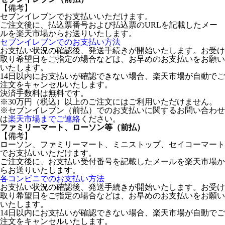
【備考】
セブンイレブンでお支払いいただけます。
ご注文後に、払込票番号および払込票のURLを記載したメー
ルを楽天市場からお送りいたします。
セブンイレブンでのお支払い方法
お支払い状況の確認後、発送手続きが開始いたします。お受け
取り希望日をご指定の場合などは、お早めのお支払いをお願い
いたします。
14日以内にお支払いが確認できない場合、楽天市場が自動でご
注文をキャンセルいたします。
決済手数料は無料です。
※30万円（税込）以上のご注文にはご利用いただけません。
※セブンイレブン（前払）でのお支払いに関するお問い合わせ
は
楽天市場までご連絡
ください。
ファミリーマート、ローソン等（前払）
【備考】
ローソン、ファミリーマート、ミニストップ、セイコーマート
でお支払いいただけます。
ご注文後に、お支払い受付番号を記載したメールを楽天市場か
らお送りいたします。
各コンビニでのお支払い方法
お支払い状況の確認後、発送手続きが開始いたします。お受け
取り希望日をご指定の場合などは、お早めのお支払いをお願い
いたします。
14日以内にお支払いが確認できない場合、楽天市場が自動でご
注文をキャンセルいたします。