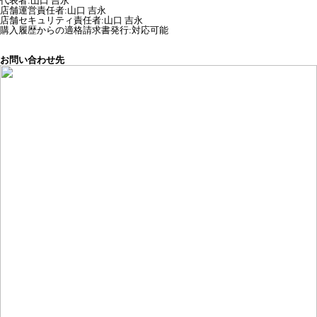
代表者
:
山口 吉永
店舗運営責任者
:
山口 吉永
店舗セキュリティ責任者
:
山口 吉永
購入履歴からの適格請求書発行:対応可能
お問い合わせ先