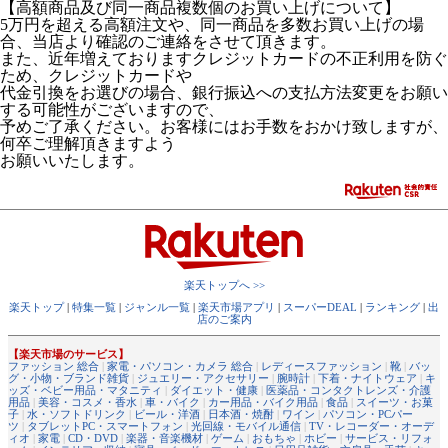
【高額商品及び同一商品複数個のお買い上げについて】
5万円を超える高額注文や、同一商品を多数お買い上げの場
合、当店より確認のご連絡をさせて頂きます。
また、近年増えておりますクレジットカードの不正利用を防ぐ
ため、クレジットカードや
代金引換をお選びの場合、銀行振込への支払方法変更をお願い
する可能性がございますので、
予めご了承ください。お客様にはお手数をおかけ致しますが、
何卒ご理解頂きますよう
お願いいたします。
楽天トップへ >>
楽天トップ
|
特集一覧
|
ジャンル一覧
|
楽天市場アプリ
|
スーパーDEAL
|
ランキング
|
出
店のご案内
【楽天市場のサービス】
ファッション 総合
|
家電・パソコン・カメラ 総合
|
レディースファッション
|
靴
|
バッ
グ・小物・ブランド雑貨
|
ジュエリー・アクセサリー
|
腕時計
|
下着・ナイトウェア
|
キ
ッズ・ベビー用品・マタニティ
|
ダイエット・健康
|
医薬品・コンタクトレンズ・介護
用品
|
美容・コスメ・香水
|
車・バイク
|
カー用品・バイク用品
|
食品
|
スイーツ・お菓
子
|
水・ソフトドリンク
|
ビール・洋酒
|
日本酒・焼酎
|
ワイン
|
パソコン・PCパー
ツ
|
タブレットPC・スマートフォン
|
光回線・モバイル通信
|
TV・レコーダー・オーデ
ィオ
|
家電
|
CD・DVD
|
楽器・音楽機材
|
ゲーム
|
おもちゃ
|
ホビー
|
サービス・リフォ