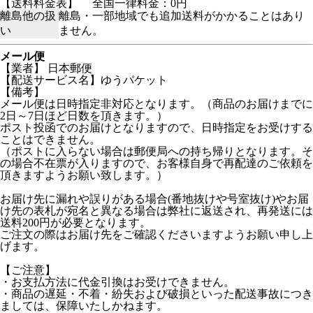
【送料料金表】
全国一律料金：0円
離島他の扱
離島・一部地域でも追加送料がかかることはあり
い
ません。
メール便
【業者】 日本郵便
【配送サービス名】ゆうパケット
【備考】
メール便は日時指定非対応となります。（商品のお届けまでに
2日～7日ほど日数を頂きます。）
ポスト投函でのお届けとなりますので、日時指定をお受けする
ことはできません。
（ポストに入らない場合は郵便局への持ち帰りとなります。そ
の場合不在票が入りますので、お客様自身で再配達のご依頼を
頂きますようお願い致します。）
お届け先に漏れや誤りがある場合(番地抜けや号室抜け)やお届
け先の表札が宛名と異なる場合は弊社に返送され、再発送には
送料200円が必要となります。
ご注文の際はお届け先をご確認くださいますようお願い申し上
げます。
【ご注意】
・お支払方法に代金引換はお受けできません。
・商品の遅延・不着・紛失および破損といった配送事故につき
ましては、保障いたしかねます。