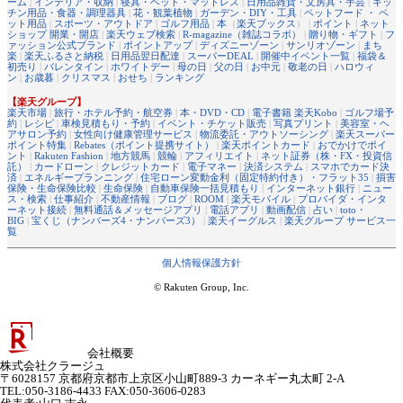
ーム
|
インテリア・収納
|
寝具・ベッド・マットレス
|
日用品雑貨・文房具・手芸
|
キッ
チン用品・食器・調理器具
|
花・観葉植物
|
ガーデン・DIY・工具
|
ペットフード ・ ペ
ット用品
|
スポーツ・アウトドア
|
ゴルフ用品
|
本
（
楽天ブックス
） |
ポイント
|
ネット
ショップ 開業・開店
|
楽天ウェブ検索
|
R-magazine（雑誌コラボ）
|
贈り物・ギフト
|
フ
ァッション公式ブランド
|
ポイントアップ
|
ディズニーゾーン
|
サンリオゾーン
|
まち
楽
|
楽天ふるさと納税
|
日用品翌日配達
|
スーパーDEAL
|
開催中イベント一覧
|
福袋＆
初売り
|
バレンタイン
|
ホワイトデー
|
母の日
|
父の日
|
お中元
|
敬老の日
|
ハロウィ
ン
|
お歳暮
|
クリスマス
|
おせち
|
ランキング
【楽天グループ】
楽天市場
|
旅行・ホテル予約・航空券
|
本・DVD・CD
|
電子書籍 楽天Kobo
|
ゴルフ場予
約
|
レシピ
|
車検見積もり・予約
|
イベント・チケット販売
|
写真プリント
|
美容室・ヘ
アサロン予約
|
女性向け健康管理サービス
|
物流委託・アウトソーシング
|
楽天スーパー
ポイント特集
|
Rebates（ポイント提携サイト）
|
楽天ポイントカード
|
おでかけでポイ
ント
|
Rakuten Fashion
|
地方競馬
|
競輪
|
アフィリエイト
|
ネット証券（株・FX・投資信
託）
|
カードローン
|
クレジットカード
|
電子マネー
|
決済システム
|
スマホでカード決
済
|
エネルギープランニング
|
住宅ローン変動金利（固定特約付き）・フラット35
|
損害
保険・生命保険比較
|
生命保険
|
自動車保険一括見積もり
|
インターネット銀行
|
ニュー
ス・検索
|
仕事紹介
|
不動産情報
|
ブログ
|
ROOM
|
楽天モバイル
|
プロバイダ・インタ
ーネット接続
|
無料通話＆メッセージアプリ
|
電話アプリ
|
動画配信
|
占い
|
toto・
BIG
|
宝くじ（ナンバーズ4・ナンバーズ3）
|
楽天イーグルス
|
楽天グループ サービス一
覧
個人情報保護方針
© Rakuten Group, Inc.
会社概要
株式会社クラージュ
〒6028157 京都府京都市上京区小山町889-3 カーネギー丸太町 2-A
TEL:050-3186-4433 FAX:050-3606-0283