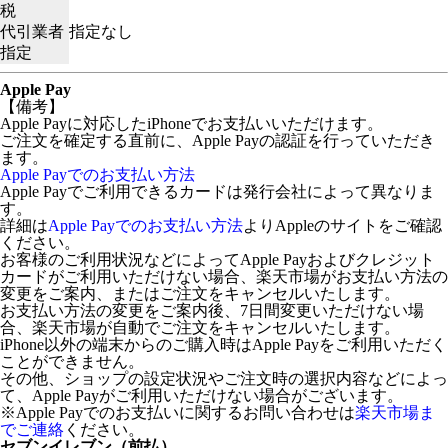
税
代引業者
指定なし
指定
Apple Pay
【備考】
Apple Payに対応したiPhoneでお支払いいただけます。
ご注文を確定する直前に、Apple Payの認証を行っていただき
ます。
Apple Payでのお支払い方法
Apple Payでご利用できるカードは発行会社によって異なりま
す。
詳細は
Apple Payでのお支払い方法
よりAppleのサイトをご確認
ください。
お客様のご利用状況などによってApple Payおよびクレジット
カードがご利用いただけない場合、楽天市場がお支払い方法の
変更をご案内、またはご注文をキャンセルいたします。
お支払い方法の変更をご案内後、7日間変更いただけない場
合、楽天市場が自動でご注文をキャンセルいたします。
iPhone以外の端末からのご購入時はApple Payをご利用いただく
ことができません。
その他、ショップの設定状況やご注文時の選択内容などによっ
て、Apple Payがご利用いただけない場合がございます。
※Apple Payでのお支払いに関するお問い合わせは
楽天市場ま
でご連絡
ください。
セブンイレブン（前払）