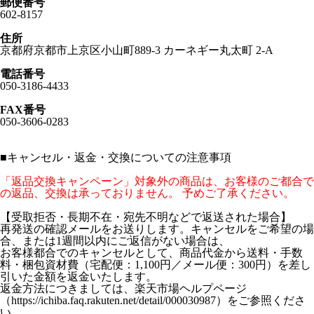
郵便番号
602-8157
住所
京都府京都市上京区小山町889-3 カーネギー丸太町 2-A
電話番号
050-3186-4433
FAX番号
050-3606-0283
■
キャンセル・返金・交換についての注意事項
「返品交換キャンペーン」対象外の商品は、お客様のご都合で
の返品、交換は承っておりません。 予めご了承ください。
【受取拒否・長期不在・宛先不明などで返送された場合】
再発送の確認メールをお送りします。キャンセルをご希望の場
合、または1週間以内にご返信がない場合は、
お客様都合でのキャンセルとして、商品代金から送料・手数
料・梱包資材費（宅配便：1,100円／メール便：300円）を差し
引いた金額を返金いたします。
返金方法につきましては、楽天市場ヘルプページ
（https://ichiba.faq.rakuten.net/detail/000030987）をご参照くださ
い。