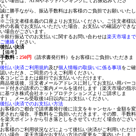
ない場合は、ATMやネットバンキングにてお振込みくださ
い。
誠に勝手ながら、振込手数料はお客様のご負担でお願いいたし
ます。
※ご注文者様名義の口座よりお支払いください。ご注文者様以
外の名義でお支払いいただいた場合、お支払いの確認ができな
い場合がございます。
※銀行振込でのお支払いに関するお問い合わせは
楽天市場まで
ご連絡
ください。
後払い決済
【備考】
手数料：
250円
（請求書発行料）をお客様にご負担いただきま
す。
後払い決済ご利用規約
及び
個人情報の取扱いに係る事項
をご確
認いただき、ご同意のうえご利用ください。
各コンビニまたは銀行でお支払いいただけます。
商品発送後、注文者メールアドレスに対してお支払い用バーコ
ード付きの請求のご案内メールを送付します（楽天市場の指示
に基づき株式会社ネットプロテクションズよりご請求しま
す）。メール受取後14日以内にお支払いください。
後払い決済でのお支払い方法
お客様のご都合で請求書発行後に注文をキャンセル・金額を変
更された場合、手数料をご負担いただきます。その際、手数料
を楽天ポイントから引き落としをさせていただく場合がござい
ます。
お客様のご利用状況などによって後払い決済がご利用いただけ
ない場合、楽天市場がお支払い方法の変更をご案内いたしま