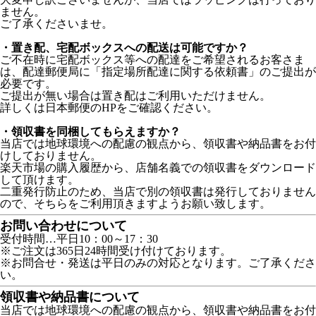
ません。
ご了承くださいませ。
・置き配、宅配ボックスへの配送は可能ですか？
ご不在時に宅配ボックス等への配達をご希望されるお客さま
は、配達郵便局に「指定場所配達に関する依頼書」のご提出が
必要です。
ご提出が無い場合は置き配はご利用いただけません。
詳しくは日本郵便のHPをご確認ください。
・領収書を同梱してもらえますか？
当店では地球環境への配慮の観点から、領収書や納品書をお付
けしておりません。
楽天市場の購入履歴から、店舗名義での領収書をダウンロード
して頂けます。
二重発行防止のため、当店で別の領収書は発行しておりません
ので、そちらをご利用頂きますようお願い致します。
お問い合わせについて
受付時間…平日10：00～17：30
※ご注文は365日24時間受け付けております。
※お問合せ・発送は平日のみの対応となります。ご了承くださ
い。
領収書や納品書について
当店では地球環境への配慮の観点から、領収書や納品書をお付