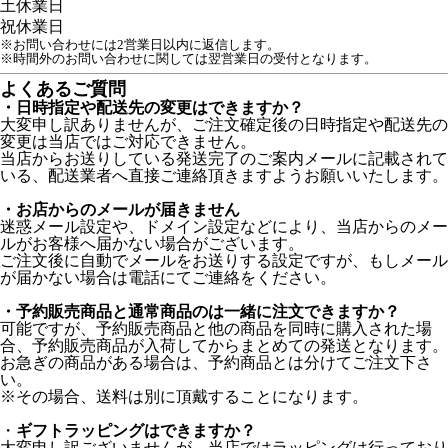
土
休業日
祝
休業日
※お問い合わせには2営業日以内に返信します。
※時間外のお問い合わせに関しては翌営業日の受付となります。
よくあるご質問
・日時指定や配送先の変更はできますか？
大変申し訳ありませんが、ご注文確定後の日時指定や配送先の
変更は当店ではご対応できません。
当店からお送りしている発送完了のご案内メールに記載されて
いる、配送業者へ直接ご連絡頂きますようお願いいたします。
・お店からのメールが届きません
迷惑メール設定や、ドメイン設定などにより、当店からのメー
ルがお客様へ届かない場合がございます。
ご注文後に自動でメールをお送りする設定ですが、もしメール
が届かない場合は電話にてご連絡をください。
・予約販売商品と通常商品のは一緒に注文できますか？
可能ですが、予約販売商品と他の商品を同時に購入された場
合、予約販売商品が入荷してからまとめての発送となります。
お急ぎの商品がある場合は、予約商品とは分けてご注文下さ
い。
※その場合、送料は別に頂戴することになります。
・
ギフトラッピングはできますか？
大変申し訳ございませんが、当店ではラッピングは行っており