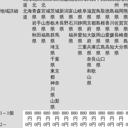
道
北
北
州
州
地域詳細
北海
青森
宮城
茨城
新潟
富山
岐阜
滋賀
鳥取
徳島
福岡
熊
道
県
県
県
県
県
県
県
県
県
県
岩手
山形
栃木
長野
石川
静岡
京都
島根
香川
佐賀
宮
県
県
県
県
県
県
府
県
県
県
秋田
福島
群馬
福井
愛知
大阪
岡山
愛媛
長崎
鹿
県
県
県
県
県
府
県
県
県
島
埼玉
三重
兵庫
広島
高知
大分
県
県
県
県
県
県
千葉
奈良
山口
県
県
県
東京
和歌
都
山
神奈
県
川
県
山梨
県
1～1個
880
880
880
880
880
880
880
880
880
880
880
8
円
円
円
円
円
円
円
円
円
円
円
2～
0円
0円
0円
0円
0円
0円
0円
0円
0円
0円
0円