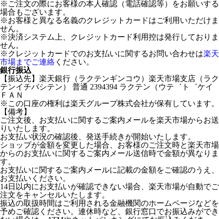
※ご注文の際にお客様の本人確認（電話確認等）をお願いする
場合もございます。
※お客様と異なる名義のクレジットカードはご利用いただけま
せん。
※決済システム上、クレジットカード利用控は発行しておりま
せん。
※クレジットカードでのお支払いに関するお問い合わせは
楽天
市場までご連絡
ください。
銀行振込
【振込先】楽天銀行（ラクテンギンコウ）楽天市場支店（ラク
テンイチバシテン） 普通 2394394 ラクテン（ウテ゛ト゛ケイ
ＦＡＮ
※この口座の権利は楽天グループ株式会社が保有しています。
【備考】
ご注文後、お支払いに関するご案内メールを楽天市場からお送
りいたします。
お支払い状況の確認後、発送手続きが開始いたします。
ショップが金額を変更した場合、お客様のご注文時と楽天市場
からのお支払いに関するご案内メール送信時で金額が異なりま
す。
お支払いに関するご案内メールに記載の金額をご確認のうえ、
お支払いください。
14日以内にお支払いが確認できない場合、楽天市場が自動でご
注文をキャンセルいたします。
振込の取扱時間はご利用される金融機関のホームページなどを
予めご確認ください。連休時など、銀行窓口でお振込みができ