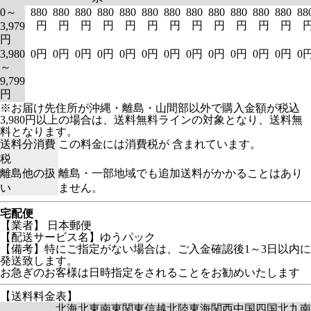
0～
880
880
880
880
880
880
880
880
880
880
880
880
88
円
円
円
円
円
円
円
円
円
円
円
円
3,979
円
3,980
0円
0円
0円
0円
0円
0円
0円
0円
0円
0円
0円
0円
0
～
9,799
円
※お届け先住所が沖縄・離島・山間部以外で購入金額が税込
3,980円以上の場合は、送料無料ラインの対象となり、送料無
料となります。
送料分消費
この料金には消費税が 含まれています。
税
離島他の扱
離島・一部地域でも追加送料がかかることはあり
い
ません。
宅配便
【業者】 日本郵便
【配送サービス名】ゆうパック
【備考】特にご指定がない場合は、ご入金確認後1～3日以内に
発送致します。
お急ぎのお客様は日時指定をされることをお勧めいたします
【送料料金表】
北海
北東
南東
関東
信越
北陸
東海
関西
中国
四国
北九
南