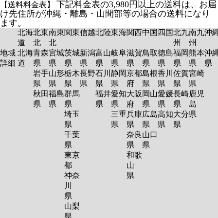
下記料金表の3,980円以上の送料は、お届
【送料料金表】
け先住所が沖縄・離島・山間部等の場合の送料になり
ます。
北海
北東
南東
関東
信越
北陸
東海
関西
中国
四国
北九
南九
沖
道
北
北
州
州
地域
北海
青森
宮城
茨城
新潟
富山
岐阜
滋賀
鳥取
徳島
福岡
熊本
沖
詳細
道
県
県
県
県
県
県
県
県
県
県
県
岩手
山形
栃木
長野
石川
静岡
京都
島根
香川
佐賀
宮崎
県
県
県
県
県
県
府
県
県
県
県
秋田
福島
群馬
福井
愛知
大阪
岡山
愛媛
長崎
鹿児
県
県
県
県
県
府
県
県
県
島
埼玉
三重
兵庫
広島
高知
大分
県
県
県
県
県
県
県
千葉
奈良
山口
県
県
県
東京
和歌
都
山
神奈
県
川
県
山梨
県