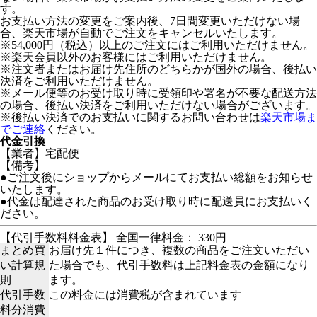
す。
お支払い方法の変更をご案内後、7日間変更いただけない場
合、楽天市場が自動でご注文をキャンセルいたします。
※54,000円（税込）以上のご注文にはご利用いただけません。
※楽天会員以外のお客様にはご利用いただけません。
※注文者またはお届け先住所のどちらかが国外の場合、後払い
決済をご利用いただけません。
※メール便等のお受け取り時に受領印や署名が不要な配送方法
の場合、後払い決済をご利用いただけない場合がございます。
※後払い決済でのお支払いに関するお問い合わせは
楽天市場ま
でご連絡
ください。
代金引換
【業者】宅配便
【備考】
●ご注文後にショップからメールにてお支払い総額をお知らせ
いたします。
●代金は配達された商品のお受け取り時に配送員にお支払いく
ださい。
【代引手数料料金表】 全国一律料金： 330円
まとめ買
お届け先１件につき、複数の商品をご注文いただい
い計算規
た場合でも、代引手数料は上記料金表の金額になり
則
ます。
代引手数
この料金には消費税が含まれています
料分消費