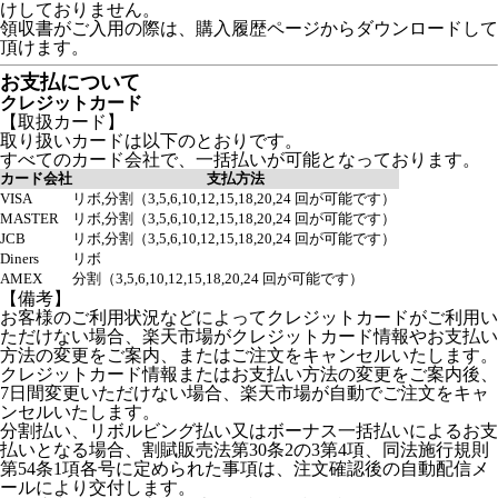
けしておりません。
領収書がご入用の際は、購入履歴ページからダウンロードして
頂けます。
お支払について
クレジットカード
【取扱カード】
取り扱いカードは以下のとおりです。
すべてのカード会社で、一括払いが可能となっております。
カード会社
支払方法
VISA
リボ,分割（3,5,6,10,12,15,18,20,24 回が可能です）
MASTER
リボ,分割（3,5,6,10,12,15,18,20,24 回が可能です）
JCB
リボ,分割（3,5,6,10,12,15,18,20,24 回が可能です）
Diners
リボ
AMEX
分割（3,5,6,10,12,15,18,20,24 回が可能です）
【備考】
お客様のご利用状況などによってクレジットカードがご利用い
ただけない場合、楽天市場がクレジットカード情報やお支払い
方法の変更をご案内、またはご注文をキャンセルいたします。
クレジットカード情報またはお支払い方法の変更をご案内後、
7日間変更いただけない場合、楽天市場が自動でご注文をキャ
ンセルいたします。
分割払い、リボルビング払い又はボーナス一括払いによるお支
払いとなる場合、割賦販売法第30条2の3第4項、同法施行規則
第54条1項各号に定められた事項は、注文確認後の自動配信メ
ールにより交付します。