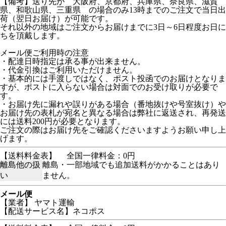
【備考】送り先が 大阪府、京都府、兵庫県、奈良県、滋賀
県、和歌山県、三重県 の場合のみ13時までのご注文で当日出
荷（翌日お届け）が可能です。
それ以外の地域はご注文からお届けまでに3日～6日程度お日に
ちを頂戴します。
メール便ご利用時の注意
・配達日時指定は承る事が出来ません。
・代金引換はご利用いただけません。
・基本的には手渡しではなく、ポスト投函でのお届けとなりま
すが、ポストに入らない場合は対面でのお受け取りが必要で
す。
・お届け先に漏れや誤りがある場合（番地抜けや号室抜け）や
お届け先の表札が宛名と異なる場合は弊社に返送され、再発送
には送料200円が必要となります。
ご注文の際はお届け先をご確認くださいますようお願い申し上
げます。
【送料料金表】
全国一律料金：0円
離島他の扱
離島・一部地域でも追加送料がかかることはあり
い
ません。
メール便
【業者】 ヤマト運輸
【配送サービス名】ネコポス