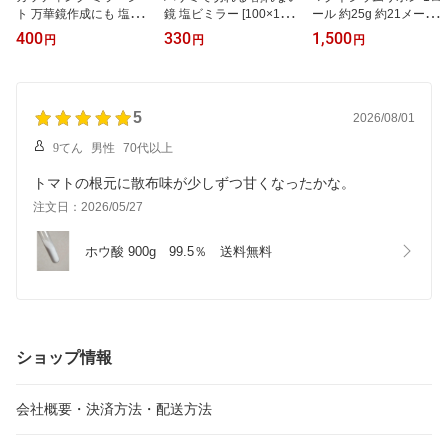
ト 万華鏡作成にも 塩ビ
鏡 塩ビミラー [100×100
ール 約25g 約21メート
ミラー 1×100×100mm
mmサイズ 厚さ0.5mm] 1
ル Mg 99% 水素水 水素
400
330
1,500
円
円
円
ポイント消化 送料無料
枚 300円 送料無料 ポッ
高純度 郵便封筒出荷 普
雑貨 ポイント消費 日用
キリ
通郵便 ポスト投函 DIY
ポッキリ
5
2026/08/01
9てん
男性
70代以上
トマトの根元に散布味が少しずつ甘くなったかな。
注文日：2026/05/27
ホウ酸 900g　99.5％　送料無料
ショップ情報
会社概要・決済方法・配送方法