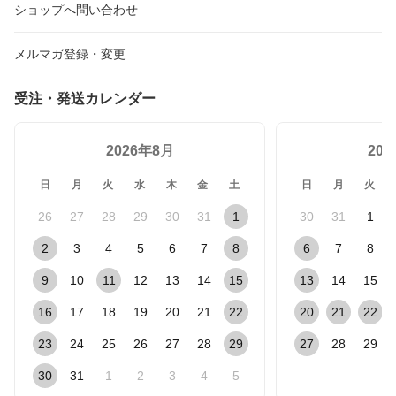
ショップへ問い合わせ
メルマガ登録・変更
受注・発送カレンダー
2026年8月
20
日
月
火
水
木
金
土
日
月
火
26
27
28
29
30
31
1
30
31
1
2
3
4
5
6
7
8
6
7
8
9
10
11
12
13
14
15
13
14
15
16
17
18
19
20
21
22
20
21
22
23
24
25
26
27
28
29
27
28
29
30
31
1
2
3
4
5