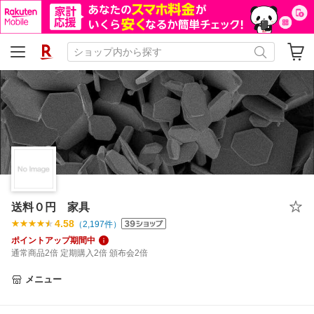
送料０円 家具
4.58
（
2,197
件）
ポイントアップ期間中
通常商品2倍 定期購入2倍 頒布会2倍
メニュー