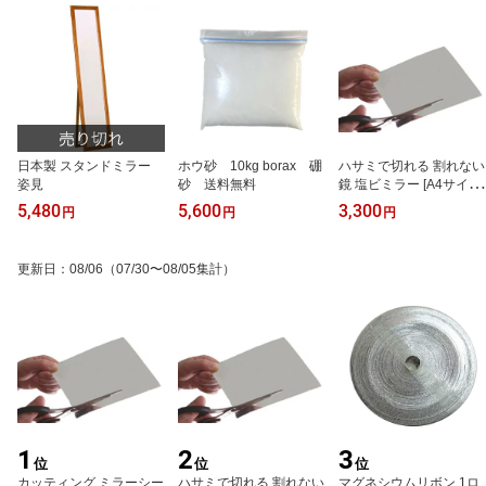
日本製 スタンドミラー
ホウ砂 10kg borax 硼
ハサミで切れる 割れない
姿見
砂 送料無料
鏡 塩ビミラー [A4サイズ
厚さ0.5mm] 4枚セット 3
5,480
5,600
3,300
円
円
円
000円 ポッキリ 送料無料
更新日
：
08/06
（07/30〜08/05集計）
1
2
3
位
位
位
カッティング ミラーシー
ハサミで切れる 割れない
マグネシウムリボン 1ロ