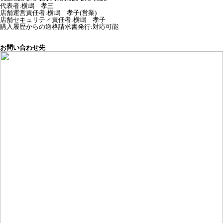
代表者
:
横嶋 孝三
店舗運営責任者
:
横嶋 孝子(営業)
店舗セキュリティ責任者
:
横嶋 孝子
購入履歴からの適格請求書発行:対応可能
お問い合わせ先