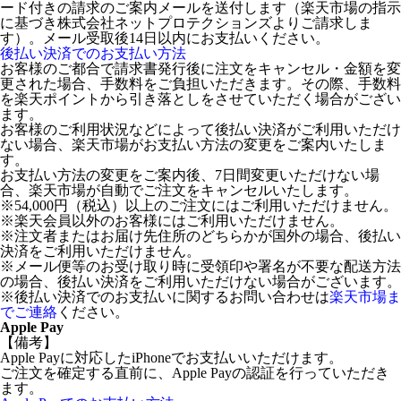
ード付きの請求のご案内メールを送付します（楽天市場の指示
に基づき株式会社ネットプロテクションズよりご請求しま
す）。メール受取後14日以内にお支払いください。
後払い決済でのお支払い方法
お客様のご都合で請求書発行後に注文をキャンセル・金額を変
更された場合、手数料をご負担いただきます。その際、手数料
を楽天ポイントから引き落としをさせていただく場合がござい
ます。
お客様のご利用状況などによって後払い決済がご利用いただけ
ない場合、楽天市場がお支払い方法の変更をご案内いたしま
す。
お支払い方法の変更をご案内後、7日間変更いただけない場
合、楽天市場が自動でご注文をキャンセルいたします。
※54,000円（税込）以上のご注文にはご利用いただけません。
※楽天会員以外のお客様にはご利用いただけません。
※注文者またはお届け先住所のどちらかが国外の場合、後払い
決済をご利用いただけません。
※メール便等のお受け取り時に受領印や署名が不要な配送方法
の場合、後払い決済をご利用いただけない場合がございます。
※後払い決済でのお支払いに関するお問い合わせは
楽天市場ま
でご連絡
ください。
Apple Pay
【備考】
Apple Payに対応したiPhoneでお支払いいただけます。
ご注文を確定する直前に、Apple Payの認証を行っていただき
ます。