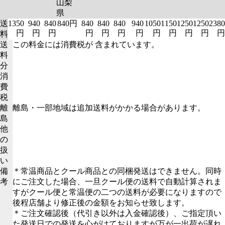
山梨
県
送
1350
940
840
840円
840
840
840
940
1050
1150
1250
1250
2380
円
円
円
円
円
円
円
円
円
円
円
円
料
送
この料金には消費税が 含まれています。
料
分
消
費
税
離
離島・一部地域は追加送料がかかる場合があります。
島
他
の
扱
い
備
＊常温商品とクール商品との同梱発送はできません。同時
考
にご注文した場合、一旦クール便の送料で自動計算されま
すがクール便と常温便の二つの送料が必要になりますので
後程店舗より修正後の金額をお知らせ致します。
＊ご注文確認後（代引き以外は入金確認後）、ご指定頂い
た発送日での発送を心がけておりますが万が一出荷が遅れ