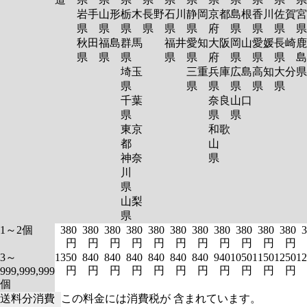
岩手
山形
栃木
長野
石川
静岡
京都
島根
香川
佐賀
宮
県
県
県
県
県
県
府
県
県
県
秋田
福島
群馬
福井
愛知
大阪
岡山
愛媛
長崎
鹿
県
県
県
県
県
府
県
県
県
島
埼玉
三重
兵庫
広島
高知
大分
県
県
県
県
県
県
千葉
奈良
山口
県
県
県
東京
和歌
都
山
神奈
県
川
県
山梨
県
1～2個
380
380
380
380
380
380
380
380
380
380
380
3
円
円
円
円
円
円
円
円
円
円
円
3～
1350
840
840
840
840
840
840
940
1050
1150
1250
12
円
円
円
円
円
円
円
円
円
円
円
999,999,999
個
送料分消費
この料金には消費税が 含まれています。