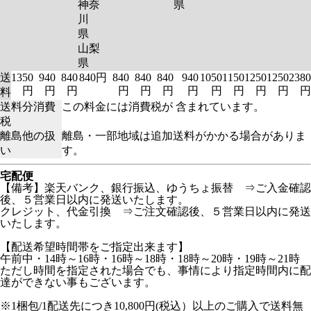
神奈
県
川
県
山梨
県
送
1350
940
840
840円
840
840
840
940
1050
1150
1250
1250
2380
円
円
円
円
円
円
円
円
円
円
円
円
料
送料分消費
この料金には消費税が 含まれています。
税
離島他の扱
離島・一部地域は追加送料がかかる場合がありま
い
す。
宅配便
【備考】楽天バンク、銀行振込、ゆうちょ振替 ⇒ご入金確認
後、５営業日以内に発送いたします。
クレジット、代金引換 ⇒ご注文確認後、５営業日以内に発送
いたします。
【配送希望時間帯をご指定出来ます】
午前中・14時～16時・16時～18時・18時～20時・19時～21時
ただし時間を指定された場合でも、事情により指定時間内に配
達ができない事もございます。
※1梱包/1配送先につき10,800円(税込）以上のご購入で送料無