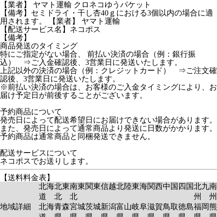
【業者】 ヤマト運輸 クロネコゆうパケット
【備考】セミドライ・干し杏40ｇにおける3個以内の場合に適
用されます。 【業者】 ヤマト運輸
【配送サービス名】ネコポス
【備考】
商品発送のタイミング
特にご指定がない場合、 前払い決済の場合（例：銀行振
込） ⇒ご入金確認後、3営業日に発送いたします。
上記以外の決済の場合（例：クレジットカード） ⇒ご注文確
認後、3営業日に発送いたします。
※前払い決済の場合は、お客様のご入金タイミングにより、お
届け予定日が前後することがございます。
予約商品について
発売日によって配送希望日にお届けできない場合があります。
また、発売日によって通常商品より発送に日数がかかります。
予約商品は通常商品と同梱発送できません。
配送サービスについて
ネコポスでお送りします。
【送料料金表】
北海
北東
南東
関東
信越
北陸
東海
関西
中国
四国
北九
南
道
北
北
州
州
地域詳細
北海
青森
宮城
茨城
新潟
富山
岐阜
滋賀
鳥取
徳島
福岡
熊
道
県
県
県
県
県
県
県
県
県
県