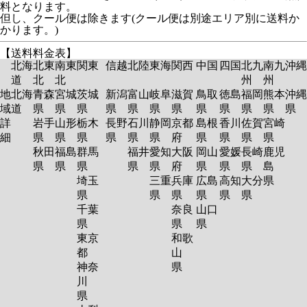
料となります。
但し、クール便は除きます(クール便は別途エリア別に送料か
かります。)
【送料料金表】
北海
北東
南東
関東
信越
北陸
東海
関西
中国
四国
北九
南九
沖縄
道
北
北
州
州
地
北海
青森
宮城
茨城
新潟
富山
岐阜
滋賀
鳥取
徳島
福岡
熊本
沖縄
域
道
県
県
県
県
県
県
県
県
県
県
県
県
詳
岩手
山形
栃木
長野
石川
静岡
京都
島根
香川
佐賀
宮崎
細
県
県
県
県
県
県
府
県
県
県
県
秋田
福島
群馬
福井
愛知
大阪
岡山
愛媛
長崎
鹿児
県
県
県
県
県
府
県
県
県
島
埼玉
三重
兵庫
広島
高知
大分
県
県
県
県
県
県
県
千葉
奈良
山口
県
県
県
東京
和歌
都
山
神奈
県
川
県