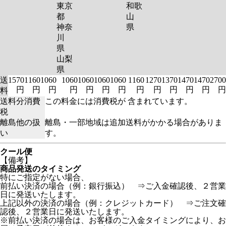
東京
和歌
都
山
神奈
県
川
県
山梨
県
送
1570
1160
1060
1060
1060
1060
1060
1160
1270
1370
1470
1470
2700
円
円
円
円
円
円
円
円
円
円
円
円
円
料
送料分消費
この料金には消費税が 含まれています。
税
離島他の扱
離島・一部地域は追加送料がかかる場合がありま
い
す。
クール便
【備考】
商品発送のタイミング
特にご指定がない場合、
前払い決済の場合（例：銀行振込） ⇒ご入金確認後、２営業
日に発送いたします。
上記以外の決済の場合（例：クレジットカード） ⇒ご注文確
認後、２営業日に発送いたします。
※前払い決済の場合は、お客様のご入金タイミングにより、お