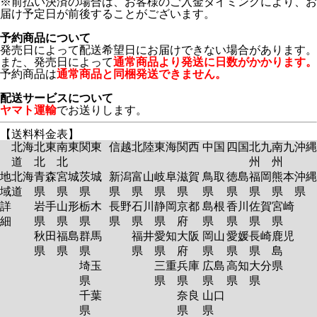
※前払い決済の場合は、お客様のご入金タイミングにより、お
届け予定日が前後することがございます。
予約商品について
発売日によって配送希望日にお届けできない場合があります。
また、発売日によって
通常商品より発送に日数がかかります。
予約商品は
通常商品と同梱発送できません。
配送サービスについて
ヤマト運輸
でお送りします。
【送料料金表】
北海
北東
南東
関東
信越
北陸
東海
関西
中国
四国
北九
南九
沖縄
道
北
北
州
州
地
北海
青森
宮城
茨城
新潟
富山
岐阜
滋賀
鳥取
徳島
福岡
熊本
沖縄
域
道
県
県
県
県
県
県
県
県
県
県
県
県
詳
岩手
山形
栃木
長野
石川
静岡
京都
島根
香川
佐賀
宮崎
細
県
県
県
県
県
県
府
県
県
県
県
秋田
福島
群馬
福井
愛知
大阪
岡山
愛媛
長崎
鹿児
県
県
県
県
県
府
県
県
県
島
埼玉
三重
兵庫
広島
高知
大分
県
県
県
県
県
県
県
千葉
奈良
山口
県
県
県