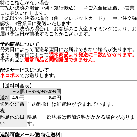
特にご指定がない場合、
前払い決済の場合（例：銀行振込） ⇒ご入金確認後、3営業
日に発送いたします。
上記以外の決済の場合（例：クレジットカード） ⇒ご注文確
認後、3営業日に発送いたします。
※前払い決済の場合は、お客様のご入金タイミングにより、お
届け予定日が前後することがございます。
予約商品について
発売日によって配送希望日にお届けできない場合があります。
また、発売日によって
通常商品より発送に日数がかかります。
予約商品は
通常商品と同梱発送できません。
配送サービスについて
ネコポス
でお送りします。
【送料料金表】
1～2個
3～999,999,999個
送料
420円
840円
送料分消費
この料金には消費税が 含まれています。
税
離島他の扱
離島・一部地域は追加送料がかかる場合がありま
い
す。
追跡可能メール便[特定送料]