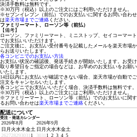
決済手数料は無料です。
※30万円（税込）以上のご注文にはご利用いただけません。
※セブンイレブン（前払）でのお支払いに関するお問い合わせ
は
楽天市場までご連絡
ください。
ファミリーマート、ローソン等（前払）
【備考】
ローソン、ファミリーマート、ミニストップ、セイコーマート
でお支払いいただけます。
ご注文後に、お支払い受付番号を記載したメールを楽天市場か
らお送りいたします。
各コンビニでのお支払い方法
お支払い状況の確認後、発送手続きが開始いたします。お受け
取り希望日をご指定の場合などは、お早めのお支払いをお願い
いたします。
14日以内にお支払いが確認できない場合、楽天市場が自動でご
注文をキャンセルいたします。
各コンビニでお支払いいただく場合、決済手数料は無料です。
※30万円（税込）以上のご注文にはご利用いただけません。
※ファミリーマート、ローソン等（前払）でのお支払いに関す
るお問い合わせは
楽天市場までご連絡
ください。
配送について
受注・発送カレンダー
2026年8月
2026年9月
日
月
火
水
木
金
土
日
月
火
水
木
金
土
26
27
28
29
30
31
1
30
31
1
2
3
4
5