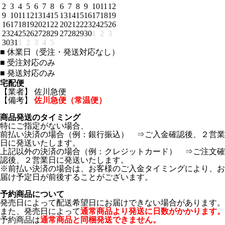
2
3
4
5
6
7
8
6
7
8
9
10
11
12
9
10
11
12
13
14
15
13
14
15
16
17
18
19
16
17
18
19
20
21
22
20
21
22
23
24
25
26
23
24
25
26
27
28
29
27
28
29
30
1
2
3
30
31
1
2
3
4
5
■
休業日（受注・発送対応なし）
■
受注対応のみ
■
発送対応のみ
宅配便
【業者】 佐川急便
【備考】
佐川急便（常温便）
商品発送のタイミング
特にご指定がない場合、
前払い決済の場合（例：銀行振込） ⇒ご入金確認後、２営業
日に発送いたします。
上記以外の決済の場合（例：クレジットカード） ⇒ご注文確
認後、２営業日に発送いたします。
※前払い決済の場合は、お客様のご入金タイミングにより、お
届け予定日が前後することがございます。
予約商品について
発売日によって配送希望日にお届けできない場合があります。
また、発売日によって
通常商品より発送に日数がかかります。
予約商品は
通常商品と同梱発送できません。