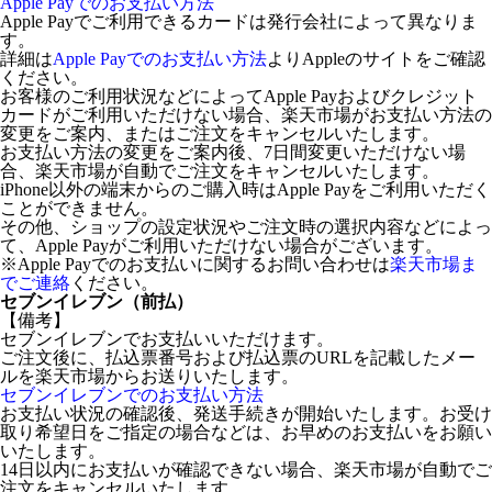
Apple Payでのお支払い方法
Apple Payでご利用できるカードは発行会社によって異なりま
す。
詳細は
Apple Payでのお支払い方法
よりAppleのサイトをご確認
ください。
お客様のご利用状況などによってApple Payおよびクレジット
カードがご利用いただけない場合、楽天市場がお支払い方法の
変更をご案内、またはご注文をキャンセルいたします。
お支払い方法の変更をご案内後、7日間変更いただけない場
合、楽天市場が自動でご注文をキャンセルいたします。
iPhone以外の端末からのご購入時はApple Payをご利用いただく
ことができません。
その他、ショップの設定状況やご注文時の選択内容などによっ
て、Apple Payがご利用いただけない場合がございます。
※Apple Payでのお支払いに関するお問い合わせは
楽天市場ま
でご連絡
ください。
セブンイレブン（前払）
【備考】
セブンイレブンでお支払いいただけます。
ご注文後に、払込票番号および払込票のURLを記載したメー
ルを楽天市場からお送りいたします。
セブンイレブンでのお支払い方法
お支払い状況の確認後、発送手続きが開始いたします。お受け
取り希望日をご指定の場合などは、お早めのお支払いをお願い
いたします。
14日以内にお支払いが確認できない場合、楽天市場が自動でご
注文をキャンセルいたします。