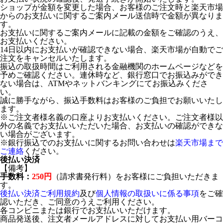
ショップが金額を変更した場合、お客様のご注文時と楽天市場
からのお支払いに関するご案内メール送信時で金額が異なりま
す。
お支払いに関するご案内メールに記載の金額をご確認のうえ、
お支払いください。
14日以内にお支払いが確認できない場合、楽天市場が自動でご
注文をキャンセルいたします。
振込の取扱時間はご利用される金融機関のホームページなどを
予めご確認ください。連休時など、銀行窓口でお振込みができ
ない場合は、ATMやネットバンキングにてお振込みくださ
い。
誠に勝手ながら、振込手数料はお客様のご負担でお願いいたし
ます。
※ご注文者様名義の口座よりお支払いください。ご注文者様以
外の名義でお支払いいただいた場合、お支払いの確認ができな
い場合がございます。
※銀行振込でのお支払いに関するお問い合わせは
楽天市場まで
ご連絡
ください。
後払い決済
【備考】
手数料：
250円
（請求書発行料）をお客様にご負担いただきま
す。
後払い決済ご利用規約
及び
個人情報の取扱いに係る事項
をご確
認いただき、ご同意のうえご利用ください。
各コンビニまたは銀行でお支払いいただけます。
商品発送後、注文者メールアドレスに対してお支払い用バーコ