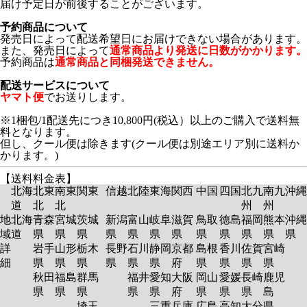
届け予定日が前後することがございます。
予約商品について
発売日によって配送希望日にお届けできない場合があります。
また、発売日によって
通常商品より発送に日数がかかります。
予約商品は
通常商品と同梱発送できません。
配送サービスについて
ヤマト便
でお送りします。
※1梱包/1配送先につき10,800円(税込）以上のご購入で送料無
料となります。
但し、クール便は除きます(クール便は別途エリア別に送料か
かります。)
【送料料金表】
北海
北東
南東
関東
信越
北陸
東海
関西
中国
四国
北九
南九
沖縄
道
北
北
州
州
地
北海
青森
宮城
茨城
新潟
富山
岐阜
滋賀
鳥取
徳島
福岡
熊本
沖縄
域
道
県
県
県
県
県
県
県
県
県
県
県
県
詳
岩手
山形
栃木
長野
石川
静岡
京都
島根
香川
佐賀
宮崎
細
県
県
県
県
県
県
府
県
県
県
県
秋田
福島
群馬
福井
愛知
大阪
岡山
愛媛
長崎
鹿児
県
県
県
県
県
府
県
県
県
島
埼玉
三重
兵庫
広島
高知
大分
県