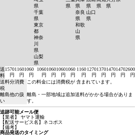
県
県
県
県
県
県
千葉
奈良
山口
県
県
県
東京
和歌
都
山
神奈
県
川
県
山梨
県
送
1570
1160
1060
1060
1060
1060
1060
1160
1270
1370
1470
1470
2600
円
円
円
円
円
円
円
円
円
円
円
円
円
料
送料分消費
この料金には消費税が 含まれています。
税
離島他の扱
離島・一部地域は追加送料がかかる場合がありま
い
す。
追跡可能メール便
【業者】 ヤマト運輸
【配送サービス名】ネコポス
【備考】
商品発送のタイミング