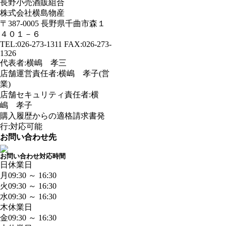
長野小売酒販組合
株式会社横島物産
〒387-0005 長野県千曲市森１
４０１－６
TEL:026-273-1311 FAX:026-273-
1326
代表者:横嶋 孝三
店舗運営責任者:横嶋 孝子(営
業)
店舗セキュリティ責任者:横
嶋 孝子
購入履歴からの適格請求書発
行:対応可能
お問い合わせ先
お問い合わせ対応時間
日
休業日
月
09:30 ～ 16:30
火
09:30 ～ 16:30
水
09:30 ～ 16:30
木
休業日
金
09:30 ～ 16:30