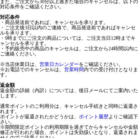
また、ご注文から30分以上過ぎた場合のキャンセルは、以下の
対応条件をご確認ください。
対応条件
・商品発送前であれば、キャンセルを承ります。
・ご注文後3日以内のご連絡で、商品発送前であればキャンセ
ルを承ります。
・9時までにご注文の商品については、ご注文当日12時までキ
ャンセルを承ります。
・予約販売中の商品のキャンセルは、ご注文から24時間以内に
ご連絡ください。
※当店休業日は、
営業日カレンダー
をご確認ください。
※お電話でのキャンセルは、
営業時間
内での受け付けとなりま
す。
返金額
返金額の詳細（内訳）については、後日メールにてご案内いた
します。
通常ポイントのご利用分は、キャンセル手続きと同時に返還さ
れます。
ポイントが返還されたかどうかは、
ポイント履歴
よりご確認下
さい。
※期間限定ポイントの利用期限を過ぎてからキャンセルや金額
修正が行われた場合、ポイントは失効扱いとなり、返還されま
せんのでご注意ください。