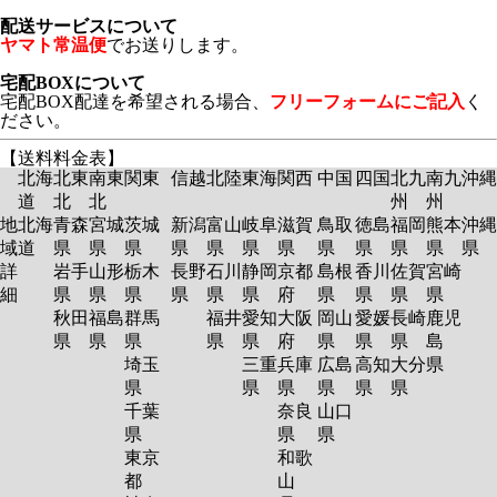
配送サービスについて
ヤマト常温便
でお送りします。
宅配BOXについて
宅配BOX配達を希望される場合、
フリーフォームにご記入
く
ださい。
【送料料金表】
北海
北東
南東
関東
信越
北陸
東海
関西
中国
四国
北九
南九
沖縄
道
北
北
州
州
地
北海
青森
宮城
茨城
新潟
富山
岐阜
滋賀
鳥取
徳島
福岡
熊本
沖縄
域
道
県
県
県
県
県
県
県
県
県
県
県
県
詳
岩手
山形
栃木
長野
石川
静岡
京都
島根
香川
佐賀
宮崎
細
県
県
県
県
県
県
府
県
県
県
県
秋田
福島
群馬
福井
愛知
大阪
岡山
愛媛
長崎
鹿児
県
県
県
県
県
府
県
県
県
島
埼玉
三重
兵庫
広島
高知
大分
県
県
県
県
県
県
県
千葉
奈良
山口
県
県
県
東京
和歌
都
山