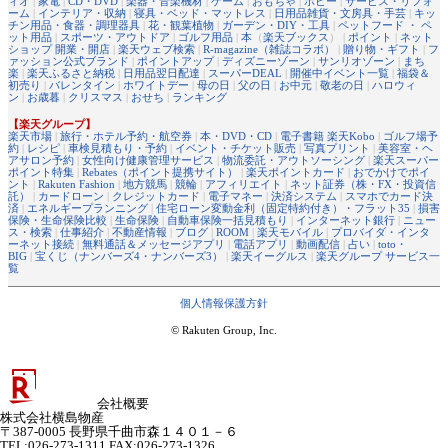
ィオ
|
家電
|
CD・DVD
|
楽器・音楽機材
|
ゲーム
|
おもちゃ
|
ホビー
|
サービス・リフォ
ーム
|
インテリア・収納
|
寝具・ベッド・マットレス
|
日用品雑貨・文房具・手芸
|
キッ
チン用品・食器・調理器具
|
花・観葉植物
|
ガーデン・DIY・工具
|
ペットフード ・ ペ
ット用品
|
スポーツ・アウトドア
|
ゴルフ用品
|
本
（
楽天ブックス
） |
ポイント
|
ネット
ショップ 開業・開店
|
楽天ウェブ検索
|
R-magazine（雑誌コラボ）
|
贈り物・ギフト
|
フ
ァッション公式ブランド
|
ポイントアップ
|
ディズニーゾーン
|
サンリオゾーン
|
まち
楽
|
楽天ふるさと納税
|
日用品翌日配達
|
スーパーDEAL
|
開催中イベント一覧
|
福袋＆
初売り
|
バレンタイン
|
ホワイトデー
|
母の日
|
父の日
|
お中元
|
敬老の日
|
ハロウィ
ン
|
お歳暮
|
クリスマス
|
おせち
|
ランキング
【楽天グループ】
楽天市場
|
旅行・ホテル予約・航空券
|
本・DVD・CD
|
電子書籍 楽天Kobo
|
ゴルフ場予
約
|
レシピ
|
車検見積もり・予約
|
イベント・チケット販売
|
写真プリント
|
美容室・ヘ
アサロン予約
|
女性向け健康管理サービス
|
物流委託・アウトソーシング
|
楽天スーパー
ポイント特集
|
Rebates（ポイント提携サイト）
|
楽天ポイントカード
|
おでかけでポイ
ント
|
Rakuten Fashion
|
地方競馬
|
競輪
|
アフィリエイト
|
ネット証券（株・FX・投資信
託）
|
カードローン
|
クレジットカード
|
電子マネー
|
決済システム
|
スマホでカード決
済
|
エネルギープランニング
|
住宅ローン変動金利（固定特約付き）・フラット35
|
損害
保険・生命保険比較
|
生命保険
|
自動車保険一括見積もり
|
インターネット銀行
|
ニュー
ス・検索
|
仕事紹介
|
不動産情報
|
ブログ
|
ROOM
|
楽天モバイル
|
プロバイダ・インタ
ーネット接続
|
無料通話＆メッセージアプリ
|
電話アプリ
|
動画配信
|
占い
|
toto・
BIG
|
宝くじ（ナンバーズ4・ナンバーズ3）
|
楽天イーグルス
|
楽天グループ サービス一
覧
個人情報保護方針
© Rakuten Group, Inc.
会社概要
株式会社横島物産
〒387-0005 長野県千曲市森１４０１－６
TEL:026-273-1311 FAX:026-273-1326