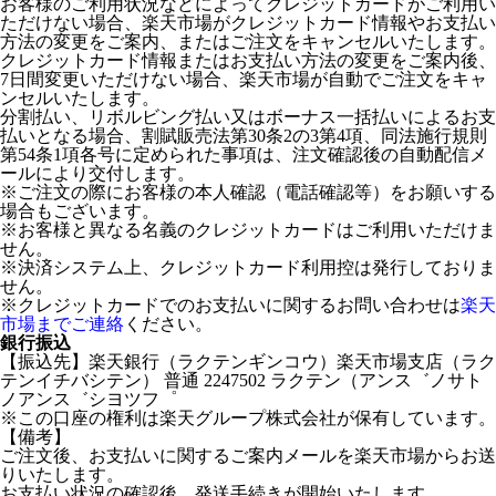
お客様のご利用状況などによってクレジットカードがご利用い
ただけない場合、楽天市場がクレジットカード情報やお支払い
方法の変更をご案内、またはご注文をキャンセルいたします。
クレジットカード情報またはお支払い方法の変更をご案内後、
7日間変更いただけない場合、楽天市場が自動でご注文をキャ
ンセルいたします。
分割払い、リボルビング払い又はボーナス一括払いによるお支
払いとなる場合、割賦販売法第30条2の3第4項、同法施行規則
第54条1項各号に定められた事項は、注文確認後の自動配信メ
ールにより交付します。
※ご注文の際にお客様の本人確認（電話確認等）をお願いする
場合もございます。
※お客様と異なる名義のクレジットカードはご利用いただけま
せん。
※決済システム上、クレジットカード利用控は発行しておりま
せん。
※クレジットカードでのお支払いに関するお問い合わせは
楽天
市場までご連絡
ください。
銀行振込
【振込先】楽天銀行（ラクテンギンコウ）楽天市場支店（ラク
テンイチバシテン） 普通 2247502 ラクテン（アンス゛ノサト
ノアンス゛シヨツフ゜
※この口座の権利は楽天グループ株式会社が保有しています。
【備考】
ご注文後、お支払いに関するご案内メールを楽天市場からお送
りいたします。
お支払い状況の確認後、発送手続きが開始いたします。