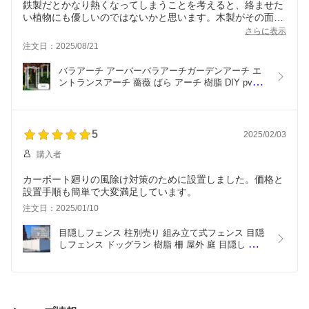
鉄製だとかなり熱くなってしまうことを考えると、絡ませた
い植物にも優しいのではないかと思います。木製がその面で
は一番かと思いますが、やはりメンテナンスの事を考える
さらに表示
と、樹脂製を選んで良かったです。
注文日：2025/08/21
バラアーチ アーバーバラアーチガーデンアーチ エ
ントランスアーチ 薔薇 ばら アーチ 樹脂 DIY pvc 
白 ホワイト 誘引 構造物 バイナルフェンス フロー
レンスアーバー 60M3【法人様宛送料0円対象外】
5
2025/02/03
購入者
カーポート廻りの風除け対策のために設置しました。価格と
設置手順も簡単で大変満足しています。
注文日：2025/01/10
目隠しフェンス 柱別売り 組み立て式フェンス 目隠
しフェンス ドッグラン 樹脂 柵 屋外 庭 目隠し シン
プル おしゃれ 白 ホワイト DIYバイナルフェンス ソ
リッドプライバシーフェンス 高さ1882mm 幅
2430mm 50M3