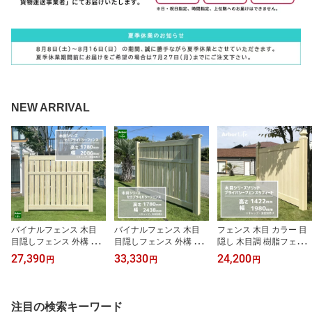
NEW ARRIVAL
バイナルフェンス 木目
バイナルフェンス 木目
フェンス 木目 カラー 目
目隠しフェンス 外構 DIY
目隠しフェンス 外構 DIY
隠し 木目調 樹脂フェン
木目シリーズ セミプライ
木目シリーズ セミプライ
ス 柵 屋外 庭 DIYバイナ
27,390
33,330
24,200
円
円
円
バシーフェンス 高さ178
バシーフェンス 高さ178
ルフェンス 木目シリーズ
0mm 幅2086mm 50kgサ
0mm 幅2438.4mm 50kg
ソリッドプライバシーフ
イズ
サイズ
ェンス 5フィート 高さ14
22mm 幅1980mm 40kg
注目の検索キーワード