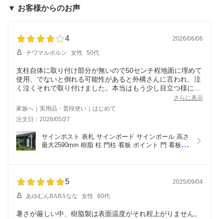
▼ お客様からのお声
4
2026/06/06
チワマルポルン
女性
50代
支柱自体に取り付け部分が無いので50センチ程地面に埋めて
使用、でないと倒れる可能性があると外構さんに言われ、泣
く泣くそれで取り付けました。本当はもう少し目立つ様に高
めに立てたかったです！
さらに表示
家族へ｜実用品・普段使い｜はじめて
注文日：2026/05/27
サインポスト 表札 サインボード サインポール 高さ
最大2590mm 樹脂 柱 門柱 看板 ポイント 門 看板別
売り カリフォルニアスタイル サインポスト－ダブ
ル【法人様宛送料0円対象外】
5
2025/09/04
あゆむんBABAなな
女性
60代
暑さが厳しい中、樹脂製は表面温度がそれ程上がりません。