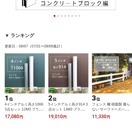
▼ ランキング
更新日
：
08/07
（07/31〜08/06集計）
1
2
3
位
位
位
4インチアルミ高さ1066
5インチアルミ高さ914 3
フェンス 柵 樹脂製 腐ら
3点セット 12M3 ブラン
点セット 13M3 ブランク
ない サーファーズハウス
クポスト&アルミマウン
ポスト&アルミマウント
ログハウス 白 庭 ボーダ
17,080
19,010
11,330
円
円
円
トベース&ポストスカー
ベース&ポストスカート
ー 丈夫 PVC バイナルフ
ト
ェンス ランチレールフェ
ンス2幅2503mm 9M3