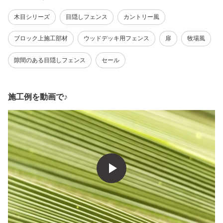
サイズ
木目シリーズ
目隠しフェンス
カントリー風
ブロック上施工部材
ウッドデッキ用フェンス
扉
牧場風
隙間のある目隠しフェンス
セール
施工例を動画で♪