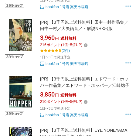
1日〜3日で発送予定
bookfan 1号店 楽天市場店
[PR]
【3千円以上送料無料】田中一村作品集／
田中一村／大矢鞆音／・解説NHK出版
3,960
円
送料無料
216
ポイント
(
1
倍+
5
倍UP)
5
(2件)
1日〜3日で発送予定
bookfan 1号店 楽天市場店
[PR]
【3千円以上送料無料】エドワード・ホッ
パー作品集／エドワード・ホッパー／江崎聡子
3,850
円
送料無料
210
ポイント
(
1
倍+
5
倍UP)
1日〜3日で発送予定
bookfan 1号店 楽天市場店
[PR]
【3千円以上送料無料】EYE YONEYAMA