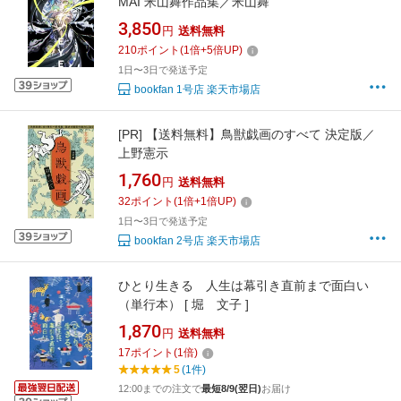
MAI 米山舞作品集／米山舞
3,850
円
送料無料
210
ポイント
(
1
倍+
5
倍UP)
1日〜3日で発送予定
bookfan 1号店 楽天市場店
[PR]
【送料無料】鳥獣戯画のすべて 決定版／
上野憲示
1,760
円
送料無料
32
ポイント
(
1
倍+
1
倍UP)
1日〜3日で発送予定
bookfan 2号店 楽天市場店
ひとり生きる 人生は幕引き直前まで面白い
（単行本） [ 堀 文子 ]
1,870
円
送料無料
17
ポイント
(
1
倍)
5
(1件)
12:00までの注文で
最短8/9(翌日)
お届け