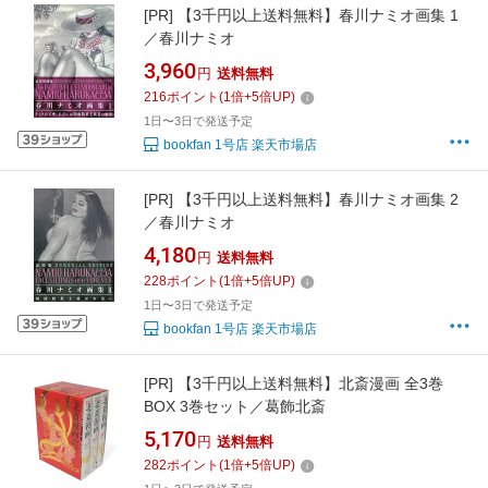
[PR]
【3千円以上送料無料】春川ナミオ画集 1
／春川ナミオ
3,960
円
送料無料
216
ポイント
(
1
倍+
5
倍UP)
1日〜3日で発送予定
bookfan 1号店 楽天市場店
[PR]
【3千円以上送料無料】春川ナミオ画集 2
／春川ナミオ
4,180
円
送料無料
228
ポイント
(
1
倍+
5
倍UP)
1日〜3日で発送予定
bookfan 1号店 楽天市場店
[PR]
【3千円以上送料無料】北斎漫画 全3巻
BOX 3巻セット／葛飾北斎
5,170
円
送料無料
282
ポイント
(
1
倍+
5
倍UP)