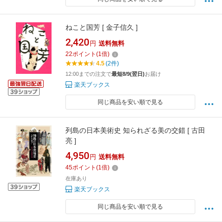
ねこと国芳 [ 金子信久 ]
2,420
円
送料無料
22
ポイント
(
1
倍)
4.5
(2件)
12:00までの注文で
最短8/9(翌日)
お届け
楽天ブックス
同じ商品を安い順で見る
列島の日本美術史 知られざる美の交錯 [ 古田
亮 ]
4,950
円
送料無料
45
ポイント
(
1
倍)
在庫あり
楽天ブックス
同じ商品を安い順で見る