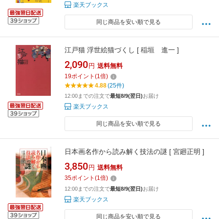
楽天ブックス
同じ商品を安い順で見る
江戸猫 浮世絵猫づくし [ 稲垣 進一 ]
2,090
円
送料無料
19
ポイント
(
1
倍)
4.88
(25件)
12:00までの注文で
最短8/9(翌日)
お届け
楽天ブックス
同じ商品を安い順で見る
日本画名作から読み解く技法の謎 [ 宮廻正明 ]
3,850
円
送料無料
35
ポイント
(
1
倍)
12:00までの注文で
最短8/9(翌日)
お届け
楽天ブックス
同じ商品を安い順で見る