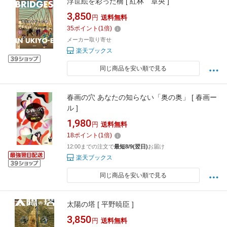
浮世絵を彩った橋 [ 紅林 章央 ]
3,850
円
送料無料
35
ポイント
(
1
倍)
メーカー取り寄せ
楽天ブックス
同じ商品を安い順で見る
春画の穴 あなたの知らない「奥の奥」 [ 春画ー
ル ]
1,980
円
送料無料
18
ポイント
(
1
倍)
12:00までの注文で
最短8/9(翌日)
お届け
楽天ブックス
同じ商品を安い順で見る
太陽の塔 [ 平野暁臣 ]
3,850
円
送料無料