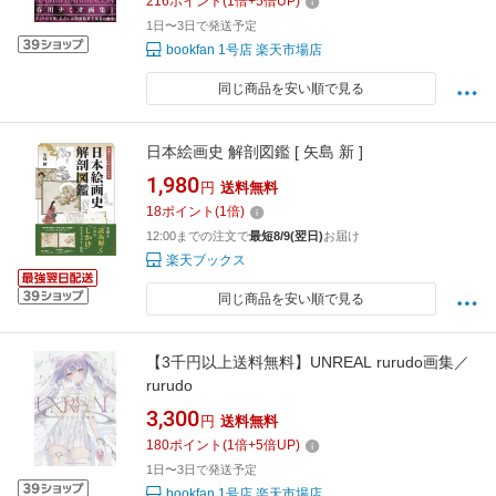
216
ポイント
(
1
倍+
5
倍UP)
1日〜3日で発送予定
bookfan 1号店 楽天市場店
同じ商品を安い順で見る
日本絵画史 解剖図鑑 [ 矢島 新 ]
1,980
円
送料無料
18
ポイント
(
1
倍)
12:00までの注文で
最短8/9(翌日)
お届け
楽天ブックス
同じ商品を安い順で見る
【3千円以上送料無料】UNREAL rurudo画集／
rurudo
3,300
円
送料無料
180
ポイント
(
1
倍+
5
倍UP)
1日〜3日で発送予定
bookfan 1号店 楽天市場店