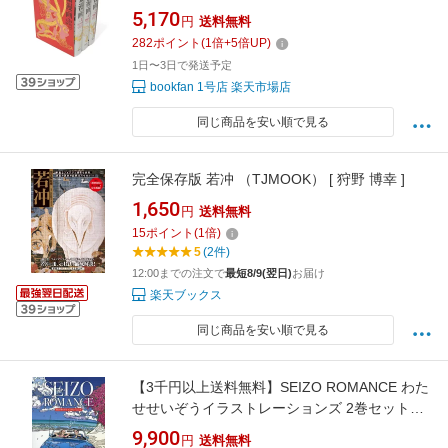
5,170
円
送料無料
282
ポイント
(
1
倍+
5
倍UP)
1日〜3日で発送予定
bookfan 1号店 楽天市場店
同じ商品を安い順で見る
完全保存版 若冲 （TJMOOK） [ 狩野 博幸 ]
1,650
円
送料無料
15
ポイント
(
1
倍)
5
(2件)
12:00までの注文で
最短8/9(翌日)
お届け
楽天ブックス
同じ商品を安い順で見る
【3千円以上送料無料】SEIZO ROMANCE わた
せせいぞうイラストレーションズ 2巻セット／
わたせせいぞう
9,900
円
送料無料