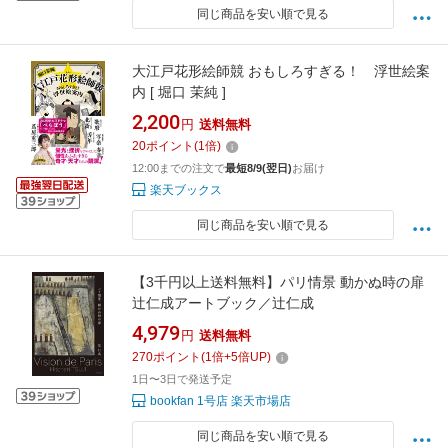
同じ商品を安い順で見る
大江戸花形絵師競 おもしろすぎる！ 浮世絵案
内 [ 堀口 茉純 ]
2,200
円
送料無料
20
ポイント
(
1
倍)
12:00までの注文で
最短8/9(翌日)
お届け
楽天ブックス
同じ商品を安い順で見る
【3千円以上送料無料】パリ情景 動かぬ時の扉
辻仁成アートブック／辻仁成
4,979
円
送料無料
270
ポイント
(
1
倍+
5
倍UP)
1日〜3日で発送予定
bookfan 1号店 楽天市場店
同じ商品を安い順で見る