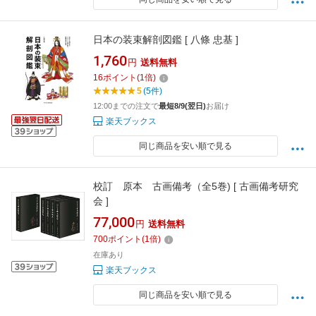
日本の装束解剖図鑑 [ 八條 忠基 ]
1,760
円
送料無料
16
ポイント
(
1
倍)
5
(5件)
12:00までの注文で
最短8/9(翌日)
お届け
楽天ブックス
同じ商品を安い順で見る
校訂 原本 古画備考（全5巻) [ 古画備考研究
会 ]
77,000
円
送料無料
700
ポイント
(
1
倍)
在庫あり
楽天ブックス
同じ商品を安い順で見る