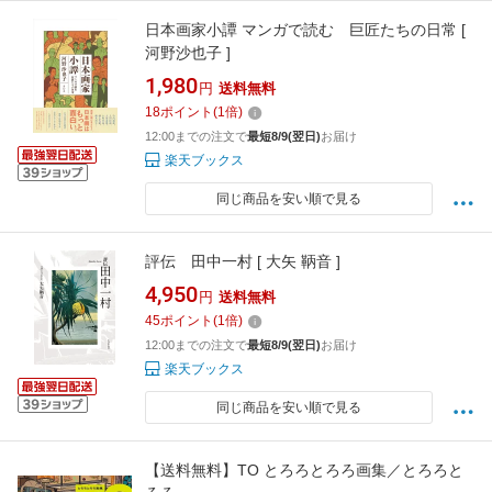
日本画家小譚 マンガで読む 巨匠たちの日常 [
河野沙也子 ]
1,980
円
送料無料
18
ポイント
(
1
倍)
12:00までの注文で
最短8/9(翌日)
お届け
楽天ブックス
同じ商品を安い順で見る
評伝 田中一村 [ 大矢 鞆音 ]
4,950
円
送料無料
45
ポイント
(
1
倍)
12:00までの注文で
最短8/9(翌日)
お届け
楽天ブックス
同じ商品を安い順で見る
【送料無料】TO とろろとろろ画集／とろろと