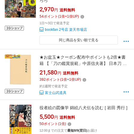
ろろ
2,970
円
送料無料
54
ポイント
(
1
倍+
1
倍UP)
1日〜3日で発送予定
bookfan 2号店 楽天市場店
同じ商品を安い順で見る
★お盆玉★クーポン配布中ポイントも2倍★書
籍 【「刀の鑑賞規範」中原信夫著】 日本刀 真
剣 刀剣 居合刀 DVD・書籍 居合道
21,580
円
送料無料
392
ポイント
(
1
倍+
1
倍UP)
約1週間で発送予定
富士山武道具
役者絵の図像学 錦絵八犬伝を読む [ 岩田 秀行 ]
5,500
円
送料無料
50
ポイント
(
1
倍)
12:00までの注文で
最短8/9(翌日)
お届け