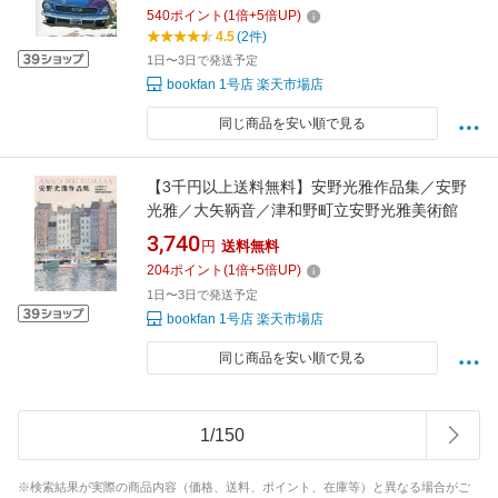
540
ポイント
(
1
倍+
5
倍UP)
4.5
(2件)
1日〜3日で発送予定
bookfan 1号店 楽天市場店
同じ商品を安い順で見る
【3千円以上送料無料】安野光雅作品集／安野
光雅／大矢鞆音／津和野町立安野光雅美術館
3,740
円
送料無料
204
ポイント
(
1
倍+
5
倍UP)
1日〜3日で発送予定
bookfan 1号店 楽天市場店
同じ商品を安い順で見る
1
/
150
※検索結果が実際の商品内容（価格、送料、ポイント、在庫等）と異なる場合がご