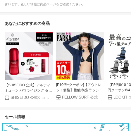
ざいます。正しい情報は商品ページをご確認ください。
あなたにおすすめの商品
[P10倍+クーポン]【アウトレ
【P5倍8/10 
【SHISEIDO 公式】アルティ
ット価格】接触冷感 ラッシュ
円クーポン8/4
ミューン パワライジング セラ
ガード パーカー レディース
チェア メッシ
ム | SHISEIDO 資生堂 シセイ
FELLOW SURF 公式
SHISEIDO 公式ショップ
UPF50+ S〜3L UVカット98％
肘付き デスク
ドウ | 美容液 うるおい 保湿
以上 FELLOW ラッシュパーカ
チェア ワーク
ー UVパーカー 水着 長袖 体型
ェア キャスタ
セール情報
カバー 紫外線対策 24T-RP2
ヘッドレスト 疲
30