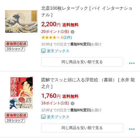
北斎100枚レターブック [ パイ インターナショ
ナル ]
2,200
円
送料無料
20
ポイント
(
1
倍)
4
(1件)
12:00までの注文で
最短8/9(翌日)
お届け
楽天ブックス
同じ商品を安い順で見る
図解でスッと頭に入る浮世絵 （書籍） [ 永井 龍
之介 ]
1,760
円
送料無料
16
ポイント
(
1
倍)
12:00までの注文で
最短8/9(翌日)
お届け
楽天ブックス
同じ商品を安い順で見る