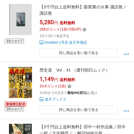
【3千円以上送料無料】眼窩裏の火事 諏訪敦／
諏訪敦
5,280
円
送料無料
288
ポイント
(
1
倍+
5
倍UP)
1日〜3日で発送予定
bookfan 1号店 楽天市場店
同じ商品を安い順で見る
歴史道 Vol．41 （週刊朝日ムック）
1,149
円
送料無料
10
ポイント
(
1
倍)
12:00までの注文で
最短8/9(翌日)
お届け
楽天ブックス
同じ商品を安い順で見る
【3千円以上送料無料】田中一村作品集／田中
一村／大矢鞆音／・解説NHK出版