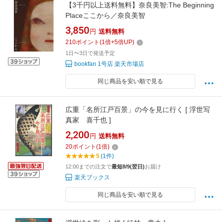
【3千円以上送料無料】奈良美智:The Beginning
Placeここから／奈良美智
3,850
円
送料無料
210
ポイント
(
1
倍+
5
倍UP)
1日〜3日で発送予定
bookfan 1号店 楽天市場店
同じ商品を安い順で見る
広重「名所江戸百景」の今を見に行く [ 浮世写
真家 喜千也 ]
2,200
円
送料無料
20
ポイント
(
1
倍)
5
(1件)
12:00までの注文で
最短8/9(翌日)
お届け
楽天ブックス
同じ商品を安い順で見る