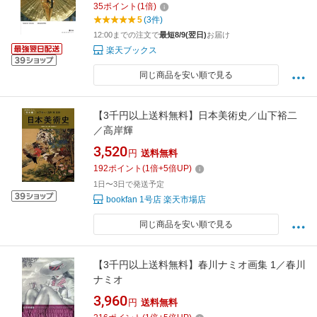
35
ポイント
(
1
倍)
5
(3件)
12:00までの注文で
最短8/9(翌日)
お届け
楽天ブックス
同じ商品を安い順で見る
【3千円以上送料無料】日本美術史／山下裕二
／高岸輝
3,520
円
送料無料
192
ポイント
(
1
倍+
5
倍UP)
1日〜3日で発送予定
bookfan 1号店 楽天市場店
同じ商品を安い順で見る
【3千円以上送料無料】春川ナミオ画集 1／春川
ナミオ
3,960
円
送料無料