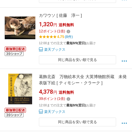
カワウソ [ 佐藤 淳一 ]
1,320
円
送料無料
12
ポイント
(
1
倍)
4.75
(8件)
12:00までの注文で
最短8/9(翌日)
お届け
楽天ブックス
同じ商品を安い順で見る
葛飾北斎 万物絵本大全 大英博物館所蔵 未発
表版下絵 [ ティモシー・クラーク ]
4,378
円
送料無料
39
ポイント
(
1
倍)
12:00までの注文で
最短8/9(翌日)
お届け
楽天ブックス
同じ商品を安い順で見る