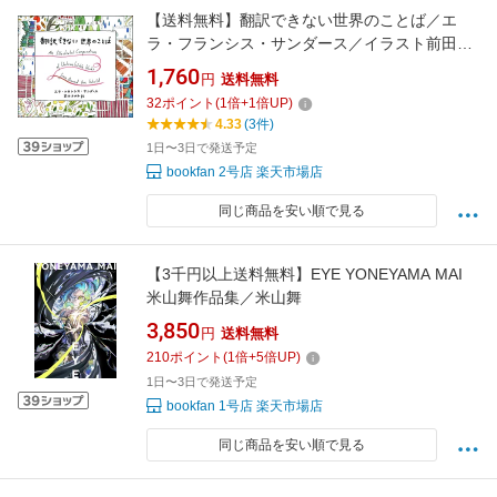
【送料無料】翻訳できない世界のことば／エ
ラ・フランシス・サンダース／イラスト前田ま
ゆみ
1,760
円
送料無料
32
ポイント
(
1
倍+
1
倍UP)
4.33
(3件)
1日〜3日で発送予定
bookfan 2号店 楽天市場店
同じ商品を安い順で見る
【3千円以上送料無料】EYE YONEYAMA MAI
米山舞作品集／米山舞
3,850
円
送料無料
210
ポイント
(
1
倍+
5
倍UP)
1日〜3日で発送予定
bookfan 1号店 楽天市場店
同じ商品を安い順で見る