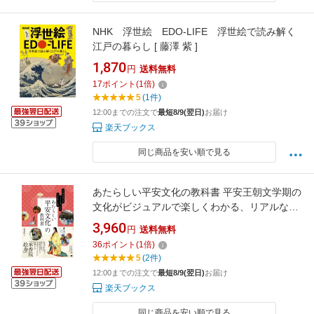
NHK 浮世絵 EDO-LIFE 浮世絵で読み解く
江戸の暮らし [ 藤澤 紫 ]
1,870
円
送料無料
17
ポイント
(
1
倍)
5
(1件)
12:00までの注文で
最短8/9(翌日)
お届け
楽天ブックス
同じ商品を安い順で見る
あたらしい平安文化の教科書 平安王朝文学期の
文化がビジュアルで楽しくわかる、リアルな暮
らしと風俗 （あたらしい教科書） [ 承香院 ]
3,960
円
送料無料
36
ポイント
(
1
倍)
5
(2件)
12:00までの注文で
最短8/9(翌日)
お届け
楽天ブックス
同じ商品を安い順で見る