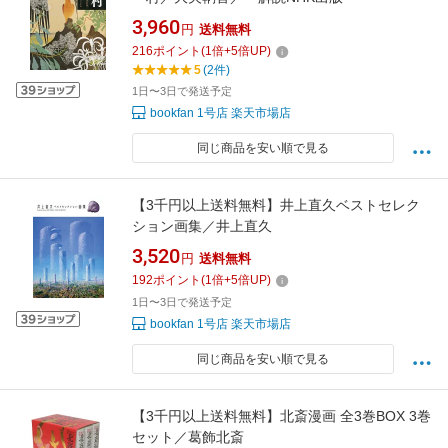
3,960
円
送料無料
216
ポイント
(
1
倍+
5
倍UP)
5
(2件)
1日〜3日で発送予定
bookfan 1号店 楽天市場店
同じ商品を安い順で見る
【3千円以上送料無料】井上直久ベストセレク
ション画集／井上直久
3,520
円
送料無料
192
ポイント
(
1
倍+
5
倍UP)
1日〜3日で発送予定
bookfan 1号店 楽天市場店
同じ商品を安い順で見る
【3千円以上送料無料】北斎漫画 全3巻BOX 3巻
セット／葛飾北斎