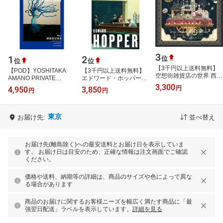
3
1
2
位
位
位
【3千円以上送料無料】
【POD】YOSHITAKA
【3千円以上送料無料】
空想街雑貨店の世界 西村
AMANO PRIVATE
エドワード・ホッパー作
典子画集／西村典子／西
WORKS No.1 MEDUSA [
品集／エドワード・ホッ
3,300
円
4,950
3,850
村祐紀
円
円
天野喜孝 ]
パー／江崎聡子
東京
お届け先:
並べ替え
お届け先(離島除く)への最安送料とお届け日を表示していま
す。 お届け日は目安のため、正確な情報は注文画面でご確認
ください。
価格や送料、納期等の詳細は、商品のサイズや色によって異な
る場合があります
商品のお届けに関するお客様ニーズを幅広く満たす商品に「最
強翌日配送」ラベルを表示しています。
詳細を見る