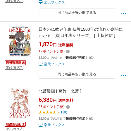
楽天ブックス
同じ商品を安い順で見る
日本の仏教史年表 仏教1500年の流れが劇的に
わかる （朝日年表シリーズ） [ 山折哲雄 ]
1,870
円
送料無料
17
ポイント
(
1
倍)
12:00までの注文で
最短8/9(翌日)
お届け
楽天ブックス
同じ商品を安い順で見る
北斎漫画 [ 葛飾 北斎 ]
6,380
円
送料無料
58
ポイント
(
1
倍)
5
(1件)
12:00までの注文で
最短8/9(翌日)
お届け
楽天ブックス