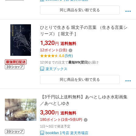
同じ商品を安い順で見る
ひとりで生きる 堀文子の言葉 （生きる言葉シ
リーズ） [ 堀文子 ]
1,320
円
送料無料
12
ポイント
(
1
倍)
4.4
(5件)
12:00までの注文で
最短8/9(翌日)
お届け
楽天ブックス
同じ商品を安い順で見る
【3千円以上送料無料】あべとしゆき水彩画集
／あべとしゆき
3,300
円
送料無料
180
ポイント
(
1
倍+
5
倍UP)
1日〜3日で発送予定
bookfan 1号店 楽天市場店