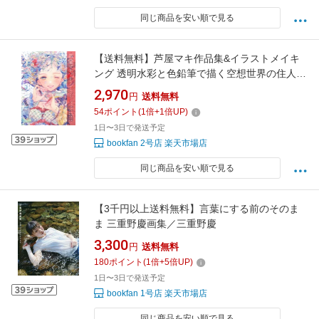
同じ商品を安い順で見る
【送料無料】芦屋マキ作品集&イラストメイキ
ング 透明水彩と色鉛筆で描く空想世界の住人／
芦屋マキ
2,970
円
送料無料
54
ポイント
(
1
倍+
1
倍UP)
1日〜3日で発送予定
bookfan 2号店 楽天市場店
同じ商品を安い順で見る
【3千円以上送料無料】言葉にする前のそのま
ま 三重野慶画集／三重野慶
3,300
円
送料無料
180
ポイント
(
1
倍+
5
倍UP)
1日〜3日で発送予定
bookfan 1号店 楽天市場店
同じ商品を安い順で見る