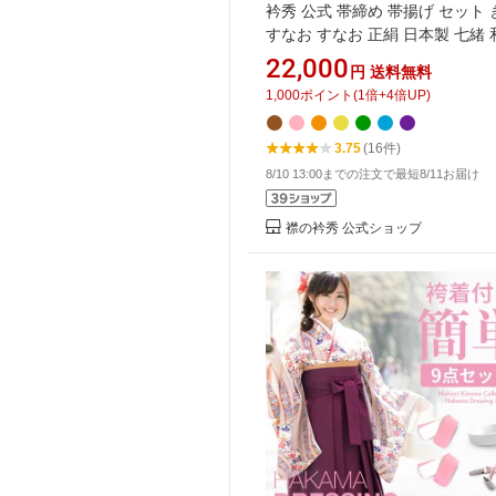
衿秀 公式 帯締め 帯揚げ セット
すなお すなお 正絹 日本製 七緒
物 和小物 えりひで 襟の衿秀 帯
22,000
円
送料無料
締めセット tb
1,000
ポイント
(
1
倍+
4
倍UP)
3.75
(16件)
8/10 13:00までの注文で最短8/11お届け
襟の衿秀 公式ショップ