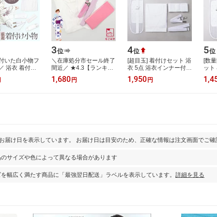
3
4
5
位
位
位
付いた白小物フ
＼在庫処分市セール終了
[超目玉] 着付けセット 浴
[数
／ 浴衣 着付け
間近／ ★4.3【ランキン
衣 5点 浴衣インナー付
ット
6点 着付け小物セ
グ1位受賞】 着付け小物
フルセット 高機能版 オ
ールホ
1,680
1,950
1,4
円
円
円
ゆかた 浴衣向け
セット 浴衣 薄物用 夏用
ールホワイト 夏 着付け
のベ
訳あり …
小物セ…
締め
とお届け日を表示しています。 お届け日は目安のため、正確な情報は注文画面でご確
品のサイズや色によって異なる場合があります
ズを幅広く満たす商品に「最強翌日配送」ラベルを表示しています。
詳細を見る