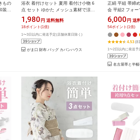
 きもの
浴衣 着付けセット 夏用 着付け小物 6
正絹 平組 帯締
 和装小
点 セット ゆかた メッシュ素材で涼し
会 平組2 フォ
揚げ帯
く着付け 腰紐（2本）/メッシュ伊達締
シルク
1,980
6,000
円
送料無料
円
送
め/メッシュ前板（ベルト付き）/ゆか
18
ポイント
(
1
倍)
54
ポイント
(
1
倍)
た下 スリップ 浴衣用肌着 白 婦人用
1〜3日以内に発送予定(店舗休業日除く)
4.53
(8
1〜2日以内に発送予
がま口 財布 バッグ カバンハウス
名古屋帯と半幅