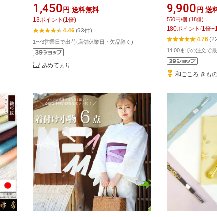
ジック
ルト/メッシュ伊達締め/メッシュ前板
小物 一式 日本
1,450
9,900
円
送料無料
円
送
物 和
ベルト付/綿モスリン腰紐2本) 改良版
物セット / 肌
13
ポイント
(
1
倍)
550円/個 (18個)
物 浴
着付け小物セット 女性 夏 着物 ゆかた
ガーゼ ブロード
180
ポイント
(
1
倍+
4.46
(93件)
ベルト
用 レディース 帯板 マジックベルト 着
袖 礼装 肌襦袢 
4.76
(2
1〜3営業日で出荷(店舗休業日・欠品除く)
付けベルト 和装小物 送料無料
19点 セット 】 wa
14:00までの注文で最
あめてまり
和ごころ きも