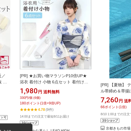
近／
[PR]
★お買い物マラソンP10倍UP★
板 帯
浴衣 着付け 小物 6点セット 着付けセ
[PR]
【夏物】 
ま 帯
ット レディース 和装 簡単 新型 着付け
1,980
ル帯締め＆帯揚げ
円
送料無料
着付け
小物セット 浴衣用 夏着物 伊達締め き
ズ
330円/個 (6個)
7,260
れ 女性
ものベルト モスリン 夏用(浴衣スリッ
円
送
180
ポイント
(
1
倍+
9
倍UP)
プ/腰紐2本/帯板/マジックベルト/着付
66
ポイント
(
1
倍)
4.78
(9件)
けベルト) 送料無料
8/10 1:00までの注
14:00までの注文で最短8/11お届け
フト可
京都きもの市場
健やかな暮らし LEAD HIGH