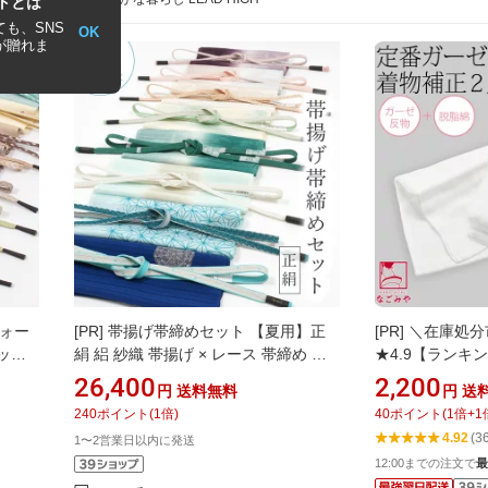
トとは
も、SNS
OK
が贈れま
フォー
[PR]
帯揚げ帯締めセット 【夏用】正
[PR]
＼在庫処分
ット
絹 絽 紗織 帯揚げ × レース 帯締め 福
★4.9【ランキ
袋 フォーマル セミフォーマル カジュ
正生地 通年用 
26,400
2,200
円
送料無料
円
送
アル 洒落 礼装 ひとえ 夏 単衣 均一
＆脱脂綿2点セッ
240
ポイント
(
1
倍)
40
ポイント
(
1
倍+
1
お腹 腰用 きも
4.92
(3
1〜2営業日以内に発送
れ 女性★お買
12:00までの注文で
最