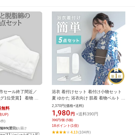
市セール終了間近／
浴衣 着付けセット 着付け小物セット
ング1位受賞】 着物 補
夏 ゆかた 浴衣向け 肌着 着物ベルト ウ
日本製 ガーゼ 生地 反物
エストベルト メッシュ 伊達締め 前板
2,370円(価格+送料)
料無料
ト 和装 補正 鎖骨 胸
和装小物 メール便
1,980
円
+送料390円
倍UP)
の インナー 礼装 おしゃ
396円/個 (5個)
6件)
い物マラソン★
18
ポイント
(
1
倍)
短8/9(翌日)
お届け
4.13
(104件)
ソーシャルギフト可