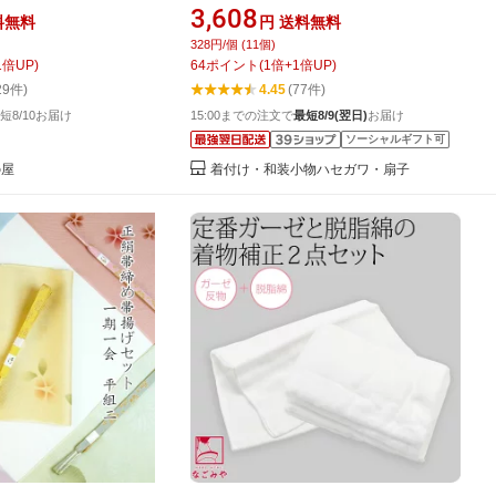
製肌着 きねや足袋【 小
着付け 初心者 レディース 伊達締め 肌
3,608
料無料
円
送料無料
着セット 】着付けセット
着 帯枕 帯板 前板 後板 衿芯 腰紐 足袋
328円/個 (11個)
足袋 和装肌着 留袖 振
着物 肌着 和装小物 成人式 卒業式 入学
1
倍UP)
64
ポイント
(
1
倍+
1
倍UP)
足袋プレゼント ktk 【
式 袴 留袖 訪問着 小紋 浴衣 小学生 ジ
29件)
4.45
(77件)
souset-18
ュニア
短8/10お届け
15:00までの注文で
最短8/9(翌日)
お届け
ソーシャルギフト可
の屋
着付け・和装小物ハセガワ・扇子