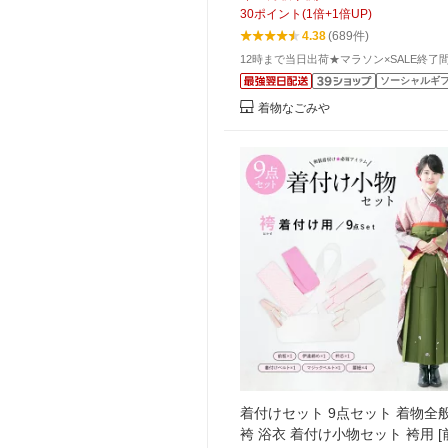
下着 肌襦袢 ワンピース おしゃれ
30
ポイント
(
1
倍+
1
倍UP)
★在庫限り お買い物マラソン★
4.38
(689件)
12時まで当日出荷★マラソン×SALE終了
ソーシャルギ
着物なごみや
着付けセット 9点セット 着物全般
袴 浴衣 着付け小物セット 袴用 [