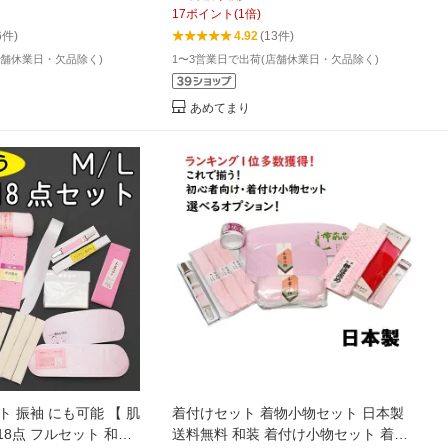
ールシーズン 通年利用
シュ 伊達締め メッシュ前板 帯板 ベル
17
ポイント
(
1
倍)
 コーリンベルト 帯板
ト付 簡単 和装小物 マジックベルト 浴
6件)
4.92
(13件)
達締め 伊達〆 送料無
衣下 下着 オールホワイト 送料無料
店舗休業日・欠品除く)
1〜3営業日で出荷(店舗休業日・欠品除く)
あめてまり
ト 振袖 にも可能 【 肌
着付けセット 着物小物セット 日本製
 18点 フルセット 和装
送料無料 和装 着付け小物セット 着物