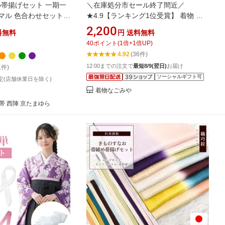
め帯揚げセット 一期一
＼在庫処分市セール終了間近／
ーマル 色合わせセット
★4.9【ランキング1位受賞】 着物 補
正生地 通年用 日本製 ガーゼ 生地 反物
2,200
料無料
円
送料無料
＆脱脂綿2点セット 和装 補正 鎖骨 胸
40
ポイント
(
1
倍+
1
倍UP)
お腹 腰用 きもの インナー 礼装 おしゃ
4.92
(36件)
れ 女性★お買い物マラソン★
12:00までの注文で
最短8/9(翌日)
お届け
1件)
ソーシャルギフト可
定(店舗休業日を除く)
着物なごみや
帯 西陣 京たまゆら