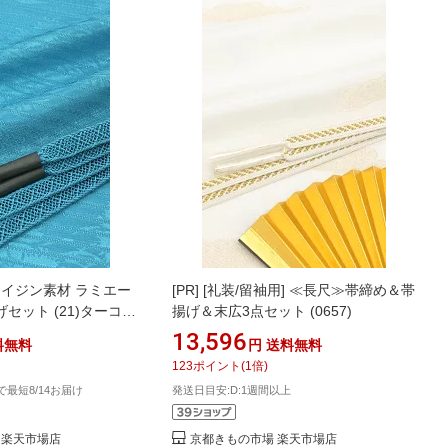
テイジン素材 ラミエー
[PR]
[礼装/留袖用] ≪長尺≫帯締め＆帯
セット (21)ターコイ
揚げ＆末広3点セット (0657)
13,596
料無料
円
送料無料
123
ポイント
(
1
倍)
文で最短8/14お届け
発送日目安:D:1週間以上
 楽天市場店
京都きもの市場 楽天市場店