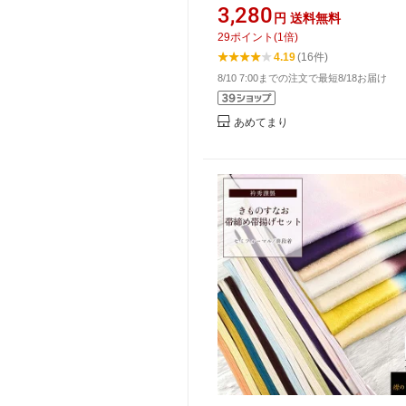
伊達締め/衿芯/着付けベルト/マ
3,280
円
送料無料
ベルト/腰紐4本] 卒業式 着付け小
29
ポイント
(
1
倍)
装小物 女性 卒業袴 振袖 礼装 着
4.19
(16件)
衣 帯板 モスリン腰紐 コーリン
8/10 7:00までの注文で最短8/18お届け
着物ベルト オリジナル 送料無料
あめてまり