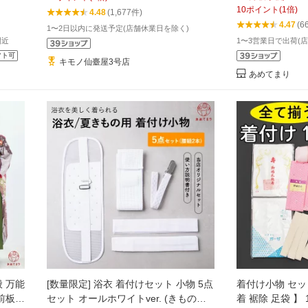
 女性
心者向け 簡単着付け 小物セット 送料
装小物 女性 オ
10
ポイント
(
1
倍)
4.48
(1,677件)
無料
可 きものベルト
4.47
(6
1〜2日以内に発送予定(店舗休業日を除く)
メッシュ前板 伊
間近
1〜3営業日で出荷(
料
フト可
キモノ仙臺屋3号店
あめてまり
 万能
[数量限定] 浴衣 着付けセット 小物 5点
着付け小物 セッ
前板/
セット オールホワイトver. (きものベ
着 裾除 足袋 】