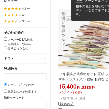
ソーシャルギフ
レビュー
NEW
相手の住所を知らなくて
4.5 〜
やメールなどでギフト
す。
4.0 〜
3.5 〜
その他の条件
スーパーDEAL対象
定期購入・頒布会
売り切れを含む
ギフト
詳細検索
[PR]
帯揚げ帯締めセット 正絹 
マル〜カジュアル 福袋 お得なセ
セミフォーマル 礼装 準礼装 洒落
すべて
いずれか
15,400
円
送料無料
商品名のみで検索する
140
ポイント
(
1
倍)
除外キーワード
1〜2営業日以内に発送