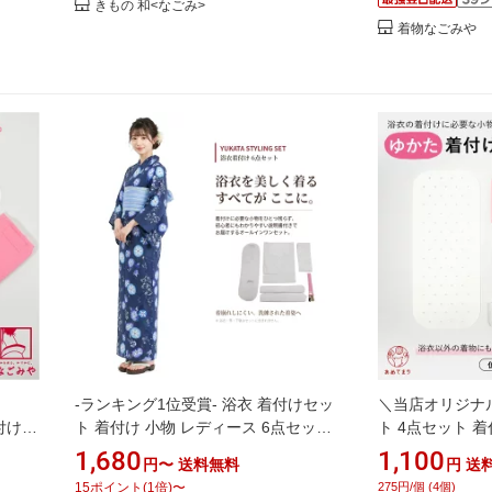
きもの 和<なごみ>
着物なごみや
-ランキング1位受賞- 浴衣 着付けセッ
＼当店オリジナル
付け小
ト 着付け 小物 レディース 6点セット
ト 4点セット 
り らく
｜腰紐2本・前板・伊達締め・着付け
メッシュ 4点 浴
1,680
1,100
円〜
送料無料
円
送
 和装
ベルト・肌着・着付け説明書付き｜初
板/マジックベル
15
ポイント
(
1
倍)
〜
275円/個 (4個)