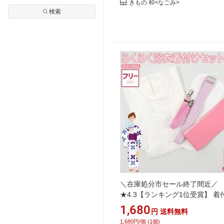
きもの 和<なごみ>
検索
＼在庫処分市セール終了間近／
★4.3【ランキング1位受賞】 着
物セット 浴衣 薄物用 夏用 訳あ
1,680
円
送料無料
らく 浴衣 着付けセット 和装小物
1,680円/個 (1個)