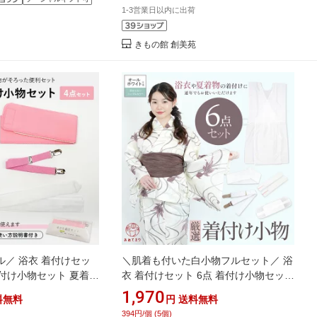
1-3営業日以内に出荷
きもの館 創美苑
／ 浴衣 着付けセッ
＼肌着も付いた白小物フルセット／ 浴
着付け小物セット 夏着物
衣 着付けセット 6点 着付け小物セット
衣用 着物 ゆかた用 [前
夏 ゆかた 浴衣向け 肌着 スリップ 着物
1,970
料無料
円
送料無料
ト/着付ベルト/腰紐] 和
ベルト 着付けベルト 腰紐 腰ひも メッ
394円/個 (5個)