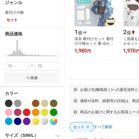
ジャンル
着付け小物
セット
1
2
位
位
商品価格
浴衣 着付けセット 着付
＼肌着も
け小物セット 夏 ゆかた
ルセット
浴衣向け 肌着 着物ベル
セット 
1,980
1,970
円
ト ウエストベルト メッ
ット 夏 
シュ 伊達…
肌着 ス…
~
検索
お届け先(離島除く)への最安送料
カラー
価格や送料、納期等の詳細は、商
商品のお届けに関するお客様ニー
セット
すべて解除
サイズ（S/M/L）