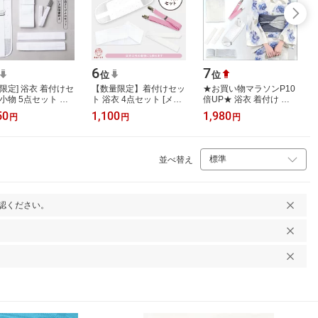
6
7
位
位
量限定] 浴衣 着付けセ
【数量限定】着付けセッ
★お買い物マラソンP10
 小物 5点セット オ
ト 浴衣 4点セット [メッ
倍UP★ 浴衣 着付け 小
ワイトver. (きも
シュ前板ベルト付/メッ
物 6点セット 着付けセッ
50
1,100
1,980
円
円
円
ルト/メッシュ伊達
シュマジック伊達締め/
ト レディース 和装 簡単
/メッ…
着付ベルト/…
新型 着付…
並べ替え
認ください。