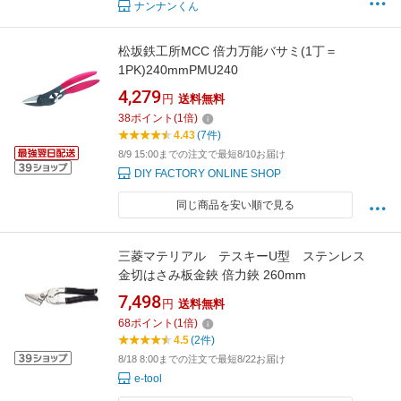
ナンナンくん
松坂鉄工所MCC 倍力万能バサミ(1丁＝
1PK)240mmPMU240
4,279
円
送料無料
38
ポイント
(
1
倍)
4.43
(7件)
8/9 15:00までの注文で最短8/10お届け
DIY FACTORY ONLINE SHOP
同じ商品を安い順で見る
三菱マテリアル テスキーU型 ステンレス
金切はさみ板金鋏 倍力鋏 260mm
7,498
円
送料無料
68
ポイント
(
1
倍)
4.5
(2件)
8/18 8:00までの注文で最短8/22お届け
e-tool