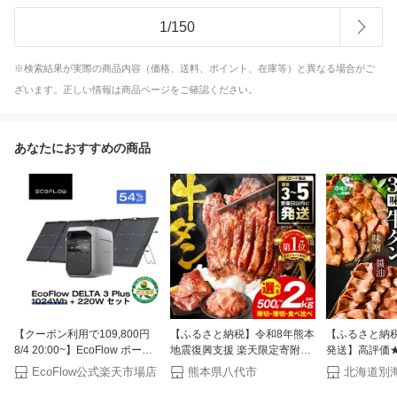
1
/
150
※検索結果が実際の商品内容（価格、送料、ポイント、在庫等）と異なる場合がご
ざいます。正しい情報は商品ページをご確認ください。
あなたにおすすめの商品
【クーポン利用で109,800円
【ふるさと納税】令和8年熊本
【ふるさと納
8/4 20:00~】EcoFlow ポータ
地震復興支援 楽天限定寄附額
発送】高評価★4
ブル電源 ソーラーパネル セッ
【訳あり】牛タン 500g〜2kg
やわらか 牛タン
EcoFlow公式楽天市場店
熊本県八代市
北海道別
ト DELTA 3 Plus
肉 牛肉 訳あり 牛タン 冷凍 小
2.4kg（ 厚切