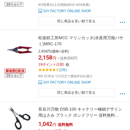
約3営業日(土日祝除||8/10~8/16休業)
DIY FACTORY ONLINE SHOP
同じ商品を安い順で見る
松坂鉄工所MCC マリンカッタ(水産用万能バサ
ミ)MRC-170
2,958円(価格+送料)
2,158
円
+送料800円
19
ポイント
(
1
倍)
5
(2件)
8/9 15:00までの注文で最短8/10お届け
DIY FACTORY ONLINE SHOP
同じ商品を安い順で見る
長谷川刃物 DSB-100 キャナリー極細デザイン
用はさみ ブラック ボンドフリー 送料無料
【SK03069】
1,042
円
送料無料