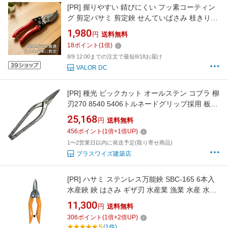
[PR]
握りやすい 錆びにくい フッ素コーティン
グ 剪定バサミ 剪定鋏 せんていばさみ 枝きりば
さみ 剪定はさみ 枝切りバサミ 剪定用具 太い枝
1,980
円
送料無料
ガーデニング 園芸 庭木 高級 プロ
18
ポイント
(
1
倍)
8/9 12:00までの注文で最短8/18お届け
VALOR DC
[PR]
種光 ビックカット オールステン コブラ 柳
刃270 8540 5406トルネードグリップ採用 板金
工具 はさみ 鋏 タネミツ カSD
25,168
円
送料無料
456
ポイント
(
1
倍+
1
倍UP)
1〜2営業日以内に発送予定(取り寄せ商品)
プラスワイズ建築店
[PR]
ハサミ ステンレス万能鋏 SBC-165 6本入
水産鋏 鋏 はさみ ギザ刃 水産業 漁業 水産 水産
用 ステンレス サビない あんたが職人 三冨DZ
11,300
円
送料無料
306
ポイント
(
1
倍+
2
倍UP)
5
(1件)