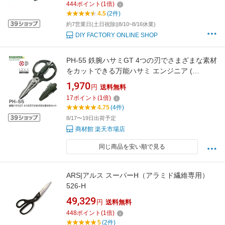
444
ポイント
(
1
倍)
4.5
(2件)
約7営業日(土日祝除||8/10~8/16休業)
DIY FACTORY ONLINE SHOP
PH-55 鉄腕ハサミGT 4つの刃でさまざまな素材
をカットできる万能ハサミ エンジニア (
ENGINEER )【 在庫あり 】
1,970
円
送料無料
17
ポイント
(
1
倍)
4.75
(4件)
8/17〜19日出荷予定
商材館 楽天市場店
同じ商品を安い順で見る
ARS|アルス スーパーH（アラミド繊維専用）
526-H
49,329
円
送料無料
448
ポイント
(
1
倍)
5
(2件)