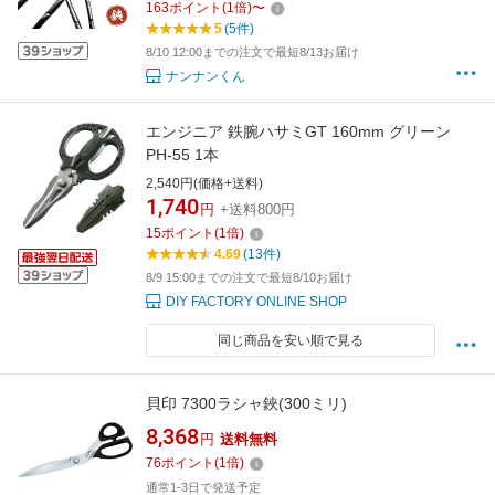
163
ポイント
(
1
倍)
〜
ネ 切断 手造り 在庫 板金職人 本物 板金工具 板
5
(5件)
金はさみ 南部屋 ナンナン君 NANBUYA
8/10 12:00までの注文で最短8/13お届け
ナンナンくん
エンジニア 鉄腕ハサミGT 160mm グリーン
PH-55 1本
2,540円(価格+送料)
1,740
円
+送料800円
15
ポイント
(
1
倍)
4.69
(13件)
8/9 15:00までの注文で最短8/10お届け
DIY FACTORY ONLINE SHOP
同じ商品を安い順で見る
貝印 7300ラシャ鋏(300ミリ)
8,368
円
送料無料
76
ポイント
(
1
倍)
通常1-3日で発送予定