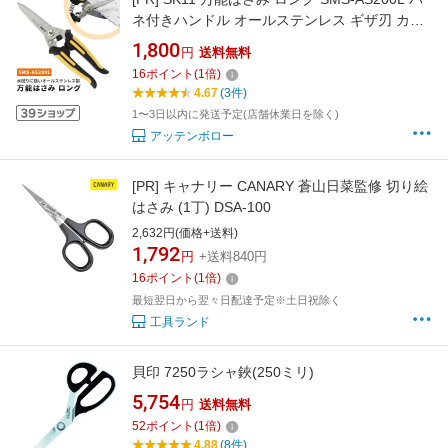
ネ付きハンドル オールステンレス ギザ刃 カー
ブ刃 錆に強い スプリング付 キッチン 調理用 藤
1,800
円
送料無料
原産業
16
ポイント
(
1
倍)
4.67
(3件)
1〜3日以内に発送予定(店舗休業日を除く)
アッテンボロー
[PR]
キャナリー CANARY 蒼山日菜監修 切り絵
はさみ (1丁) DSA-100
2,632円(価格+送料)
1,792
円
+送料840円
16
ポイント
(
1
倍)
最短翌日から翌々日配達予定※土日祝除く
工具ランド
貝印 7250ラシャ鋏(250ミリ)
5,754
円
送料無料
52
ポイント
(
1
倍)
4.88
(8件)