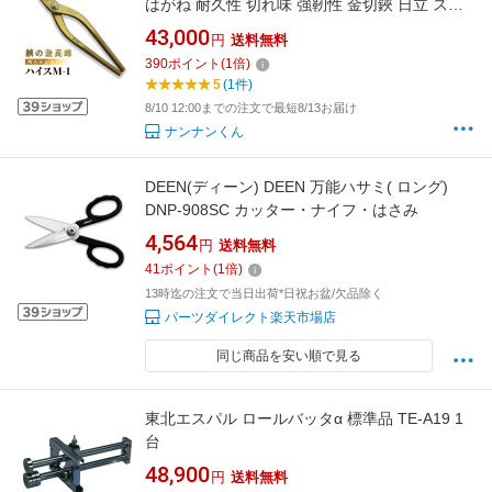
はがね 耐久性 切れ味 強靭性 金切鋏 日立 ステ
ンレス 鋏 ハサミ はさみ 職人 板金 工具 金物 大
43,000
円
送料無料
工 送料無料 道具 素材 地金 ハガネ 切断 手造り
390
ポイント
(
1
倍)
在庫 板金職人 本物 板金工具 板金はさみ 南部屋
5
(1件)
ナンナン君 NANBUYA
8/10 12:00までの注文で最短8/13お届け
ナンナンくん
DEEN(ディーン) DEEN 万能ハサミ( ロング)
DNP-908SC カッター・ナイフ・はさみ
4,564
円
送料無料
41
ポイント
(
1
倍)
13時迄の注文で当日出荷*日祝お盆/欠品除く
パーツダイレクト楽天市場店
同じ商品を安い順で見る
東北エスパル ロールバッタα 標準品 TE-A19 1
台
48,900
円
送料無料