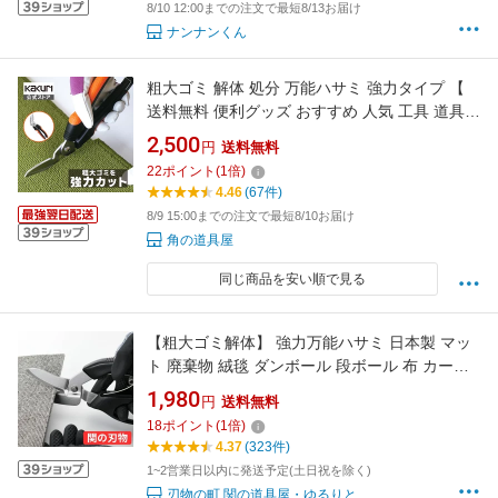
8/10 12:00までの注文で最短8/13お届け
ナンナンくん
粗大ゴミ 解体 処分 万能ハサミ 強力タイプ 【
送料無料 便利グッズ おすすめ 人気 工具 道具
鋏 はさみ ハサミ カーペット プラスチック 切断
2,500
円
送料無料
切る カッター 廃棄 掃除 大掃除 角利 KAKURI
22
ポイント
(
1
倍)
MSS-30 】
4.46
(67件)
8/9 15:00までの注文で最短8/10お届け
角の道具屋
同じ商品を安い順で見る
【粗大ゴミ解体】 強力万能ハサミ 日本製 マッ
ト 廃棄物 絨毯 ダンボール 段ボール 布 カーペ
ット CD DVD ペットボトル トタン 分別 廃棄
1,980
円
送料無料
金切りハサミ diy マンモスカネキリ 大型 断捨離
18
ポイント
(
1
倍)
作業用 大掃除 切れ味抜群 最強 関の刃物 ステン
4.37
(323件)
レス 工具 掃除 メール便ポスト投函
1~2営業日以内に発送予定(土日祝を除く)
刃物の町 関の道具屋・ゆるりと