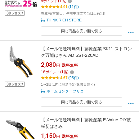
9
ポイント
(
1
倍)
4.91
(11件)
在庫有(営業日、午前中注文で当日出荷)[1]
THINK RICH STORE
同じ商品を安い順で見る
【メール便送料無料】藤原産業 SK11 ストロン
グ万能はさみ AD SST-220AD
2,080
円
送料無料
18
ポイント
(
1
倍)
4.67
(95件)
1〜2日以内に発送予定(休業日除く)
ホームセンターブリコ
同じ商品を安い順で見る
【メール便送料無料】藤原産業 E-Value DIY波
板切はさみ
1,150
円
送料無料