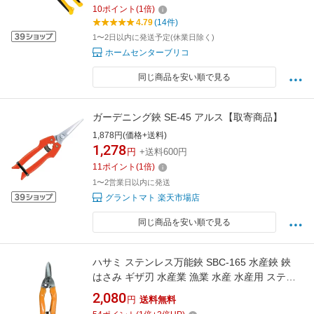
10
ポイント
(
1
倍)
4.79
(14件)
1〜2日以内に発送予定(休業日除く)
ホームセンターブリコ
同じ商品を安い順で見る
ガーデニング鋏 SE-45 アルス【取寄商品】
1,878円(価格+送料)
1,278
円
+送料600円
11
ポイント
(
1
倍)
1〜2営業日以内に発送
グラントマト 楽天市場店
同じ商品を安い順で見る
ハサミ ステンレス万能鋏 SBC-165 水産鋏 鋏
はさみ ギザ刃 水産業 漁業 水産 水産用 ステン
レス サビない あんたが職人 三冨DZ 送料無料
2,080
円
送料無料
メール便