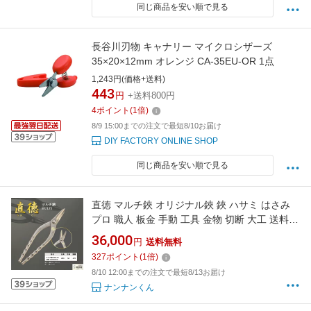
同じ商品を安い順で見る
長谷川刃物 キャナリー マイクロシザーズ
35×20×12mm オレンジ CA-35EU-OR 1点
1,243円(価格+送料)
443
円
+送料800円
4
ポイント
(
1
倍)
8/9 15:00までの注文で最短8/10お届け
DIY FACTORY ONLINE SHOP
同じ商品を安い順で見る
直徳 マルチ鋏 オリジナル鋏 鋏 ハサミ はさみ
プロ 職人 板金 手動 工具 金物 切断 大工 送料無
料 道具 素材 地金 ハガネ 切断 手造り 在庫 板金
36,000
円
送料無料
職人 本物 板金工具 板金はさみ 南部屋 ナンナン
327
ポイント
(
1
倍)
君 NANBUYA
8/10 12:00までの注文で最短8/13お届け
ナンナンくん