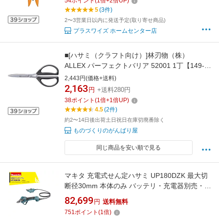
54
ポイント
(
1
倍+
2
倍UP)
5
(3件)
2〜3営業日以内に発送予定(取り寄せ商品)
プラスワイズ ホームセンター店
■[ハサミ（クラフト向け）]林刃物（株）
ALLEX パーフェクトバリア 52001 1丁【149-
7562】【代引不可商品】【メール便1個まで対
2,443円(価格+送料)
象商品】
2,163
円
+送料280円
38
ポイント
(
1
倍+
1
倍UP)
4.5
(2件)
約2〜14日後出荷土日祝日在庫切廃番除く
ものづくりのがんばり屋
同じ商品を安い順で見る
マキタ 充電式せん定ハサミ UP180DZK 最大切
断径30mm 本体のみ バッテリ・充電器別売・ケ
ース別売 法人様限定
82,699
円
送料無料
751
ポイント
(
1
倍)