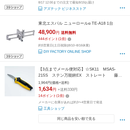
8/17 12:00までの注文で最短8/19お届け
アズテック ビジネスストア
東北エスパル ニューロールα TE-A18 1台
48,900
円
送料無料
444
ポイント
(
1
倍)
約5営業日(土日祝除||8/10~8/16休業)
DIY FACTORY ONLINE SHOP
【3点までメール便対応】☆SK11 MSAS-
215S ステン万能鋏EX ストレート 藤原
産業
1,964円(価格+送料)
1,634
円
+送料330円
14
ポイント
(
1
倍)
メーカーに在庫があれば約3〜4営業日で発送
工具ショップ
同じ商品を安い順で見る