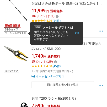
剪定ばさみ延長ポール BMH-02 電動 1.6~2.1M
三段階伸縮式 アルミ合金延長ポール
11,999
円
送料無料
Bravemonkey 電動ハサミBM-03 BM-05と互換
109
ポイント
(
1
倍)
性あり（剪定鋏は別売り）
4.29
(14件)
8/9 15:00までの注文で最短8/10お届け
ソーシャルギフトとは
NEW
ダイニチ雑貨店 楽天市場店
相手の住所を知らなくても、
OK
ソーシャルギフト可
SNSやメールなどでギフト
が贈れます。
【メール便送料無料】藤原産業 SK11 万能はさ
み ロング SML-200
1,740
円
送料無料
15
ポイント
(
1
倍)
4.58
(45件)
1〜2日以内に発送予定(休業日除く)
ホームセンターブリコ
同じ商品を安い順で見る
貝印 7280 ラシャ鋏(280ミリ)
7,590
円
送料無料