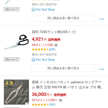
通常1-3日で発送予定
Pro Tool Shop
同じ商品を安い順で見る
貝印 7205ラシャ鋏(205ミリ)
4,921
円
送料無料
44
ポイント
(
1
倍)
5
(4件)
通常1-3日で発送予定
Pro Tool Shop
同じ商品を安い順で見る
直徳 メッキガルバカット galvacut ロングアー
ム 柳刃 立切 IHGYN 鋏 ハサミ はさみ プロ 職人
板金 手動 工具 金物 切断 大工 送料無料 道具 素
36,000
円〜
送料無料
材 地金 ハガネ 切断 手造り 在庫 板金職人 本物
327
ポイント
(
1
倍)
〜
板金工具 板金はさみ 南部屋 ナンナン君
5
(3件)
NANBUYA