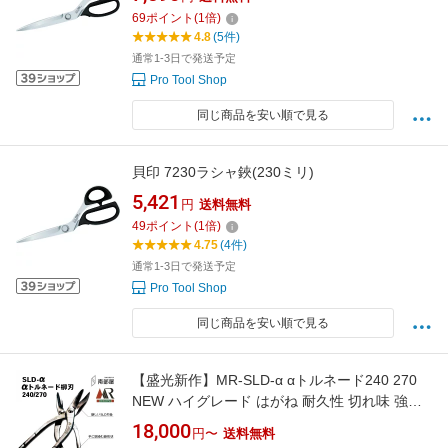
69
ポイント
(
1
倍)
4.8
(5件)
通常1-3日で発送予定
Pro Tool Shop
同じ商品を安い順で見る
貝印 7230ラシャ鋏(230ミリ)
5,421
円
送料無料
49
ポイント
(
1
倍)
4.75
(4件)
通常1-3日で発送予定
Pro Tool Shop
同じ商品を安い順で見る
【盛光新作】MR-SLD-α αトルネード240 270
NEW ハイグレード はがね 耐久性 切れ味 強靭
性 金切鋏 日立 ステンレス 鋏 ハサミ はさみ 職
18,000
円〜
送料無料
人 板金 工具 金物 大工 送料無料 道具 地金 ハガ