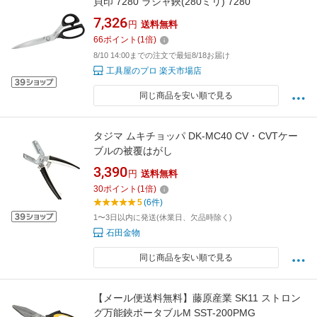
貝印 7280 ラシャ鋏(280ミリ) 7280
7,326
円
送料無料
66
ポイント
(
1
倍)
8/10 14:00までの注文で最短8/18お届け
工具屋のプロ 楽天市場店
同じ商品を安い順で見る
タジマ ムキチョッパ DK-MC40 CV・CVTケー
ブルの被覆はがし
3,390
円
送料無料
30
ポイント
(
1
倍)
5
(6件)
1〜3日以内に発送(休業日、欠品時除く)
石田金物
同じ商品を安い順で見る
【メール便送料無料】藤原産業 SK11 ストロン
グ万能鋏ポータブルM SST-200PMG