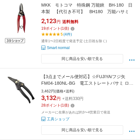
MKK モトコマ 特殊鋼 万能鋏 BH-180 日
本製 【代引き不可】 BH180 万能ハサミ
2,123
円
送料無料
19
ポイント
(
1
倍)
5
(4件)
通常1〜2日程度で発送予定 (土日祝を除く)
Smart normal
同じ商品を安い順で見る
【3点までメール便対応】☆FUJIYA/フジ矢
FM04-180NL-BG 電工ストレートバサミ ロッ
ク付（黒金）（KUROKIN）
3,462円(価格+送料)
3,132
円
+送料330円
28
ポイント
(
1
倍)
メーカーに在庫があれば約3〜4営業日で発送
工具ショップ
同じ商品を安い順で見る