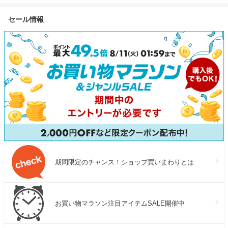
1024Wh+220W 軽量両面ソー
分け 厚切り 薄切り 食べ比べ
るさと納税 牛
ラーパネル 大容量 長寿命 家
500g 1kg 1.5kg 2kg 牛 人気 ビ
牛肉 焼肉 焼
セール情報
庭用 蓄電池 太陽光発電 急速
ーフ 牛たん ふるさと納税 ラ
税 訳あり お肉
充電 キャンプ 停電 防災グッ
ンキング スピード発送 送料無
あり 人気 ラ
ズ 節電 エコフロー
料
別海町 ）（ク
ィング対象）
期間限定のチャンス！ショップ買いまわりとは
お買い物マラソン注目アイテムSALE開催中