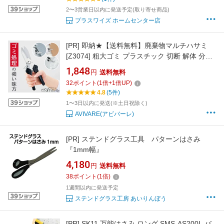
2〜3営業日以内に発送予定(取り寄せ商品)
プラスワイズ ホームセンター店
[PR]
即納★【送料無料】廃棄物マルチハサミ
[Z3074] 粗大ゴミ プラスチック 切断 解体 分解
カーペット ジョイントマット 切れる 鋏 DIY 多
1,848
円
送料無料
目的 便利 枝切りバサミ 大掃除 トタン 段ボール
32
ポイント
(
1
倍+
1
倍UP)
ステンレス 錆びにくい ペットボトル ダンボー
4.8
(5件)
ル 木の枝 絨毯 握りやすい はさみ
1〜3日以内に発送(※土日祝除く)
AVIVARE(アビバーレ)
[PR]
ステンドグラス工具 パターンはさみ
『1mm幅』
4,180
円
送料無料
38
ポイント
(
1
倍)
1週間以内に発送予定
ステンドグラス工房 あいりんぼう
[PR]
SK11 万能はさみ ロング SMS-AS200L バ