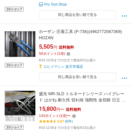
Pro Tool Shop
同じ商品を安い順で見る
ホーザン 圧着工具 (P-736)(4962772067369)
HOZAN
5,505
円
送料無料
50
ポイント
(
1
倍)
8/10 13:00までの注文で最短8/21お届け
エヒメマシン 楽天市場店
同じ商品を安い順で見る
盛光 MR-SLD トルネードシリーズ ハイグレー
ド はがね 耐久性 切れ味 強靭性 金切鋏 日立 ス
テンレス 鋏 ハサミ はさみ 職人 板金 工具 金物
15,800
円〜
送料無料
大工 送料無料 道具 素材 地金 ハガネ 切断 手造
143
ポイント
(
1
倍)
〜
り 在庫 板金職人 本物 板金工具 板金はさみ 南
4.67
(6件)
部屋 ナンナン君 NANBUYA
8/10 12:00までの注文で最短8/13お届け