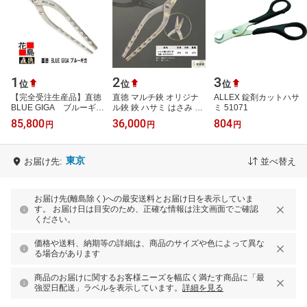
1
2
3
位
位
位
【完全受注生産品】直徳
直徳 マルチ鋏 オリジナ
ALLEX 錠剤カットハサ
BLUE GIGA ブルーギガ
ル鋏 鋏 ハサミ はさみ プ
ミ 51071
260【全長：265mm 刃
ロ 職人 板金 手動 工具 金
85,800
36,000
804
円
円
円
長：63mm 重量：
物 切断 大工 送料無料 道
540g】板金工具 柳 …
具 …
東京
お届け先:
並べ替え
お届け先(離島除く)への最安送料とお届け日を表示していま
す。 お届け日は目安のため、正確な情報は注文画面でご確認
ください。
価格や送料、納期等の詳細は、商品のサイズや色によって異な
る場合があります
商品のお届けに関するお客様ニーズを幅広く満たす商品に「最
強翌日配送」ラベルを表示しています。
詳細を見る