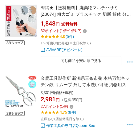
即納★【送料無料】廃棄物マルチハサミ
[Z3074] 粗大ゴミ プラスチック 切断 解体 分解
カーペット ジョイントマット 切れる 鋏 DIY 多
1,848
円
送料無料
目的 便利 枝切りバサミ 大掃除 トタン 段ボール
32
ポイント
(
1
倍+
1
倍UP)
ステンレス 錆びにくい ペットボトル ダンボー
4.8
(5件)
ル 木の枝 絨毯 握りやすい はさみ
1〜3日以内に発送(※土日祝除く)
AVIVARE(アビバーレ)
同じ商品を安い順で見る
金鹿工具製作所 新潟県三条市発 本格万能キッ
チン鋏 リムーブ 外して水洗い可能 刃物用ステ
ンレス鋼 料理鋏 キッチンバサミ おしゃれ 煮沸
3,331円(価格+送料)
消毒可能 肉 野菜 包丁 栓抜き キャップオープナ
2,981
円
+送料350円
ー 缶切 燕三条 日本製 みまつ #522
27
ポイント
(
1
倍)
4.75
(8件)
在庫あり(店舗休業日を除く)
作業工具の専門店Queen-Bee