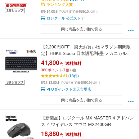
ランキング入賞
8/9 14:00までの注文で最短8/10お届け
ロジクール 公式ストア
同じ商品を安い順で見る
【2,200円OFF 楽天お買い物マラソン期間限
定】HHKB Studio 日本語配列/墨 メカニカルキ
ーボード、ジェスチャーパッド、ポインティン
41,800
円
送料無料
グスティック、マウスボタンを搭載、押下圧
380
ポイント
(
1
倍)
45g
4.61
(18件)
8/18 13:00までの注文で最短8/19お届け
PFUダイレクト楽天市場店
同じ商品を安い順で見る
【新製品】ロジクール MX MASTER 4 アドバン
スド ワイヤレス マウス MX2400GR
MX2400PG 触覚フィードバック 静音 無線 Logi
18,880
円
送料無料
Bolt Bluetooth 8000dpi 高速スクロールホイー