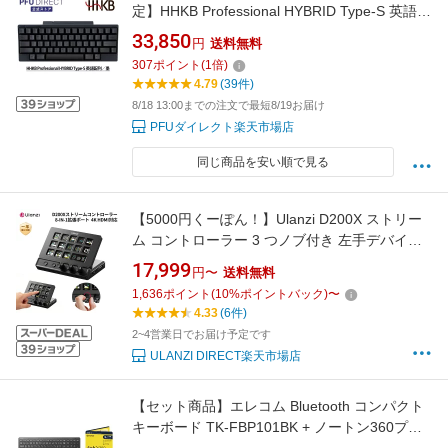
定】HHKB Professional HYBRID Type-S 英語配
列／墨 Bluetooth ワイヤレス キーボード USB
33,850
円
送料無料
無線/有線両対応 高級 テンキーレス 静音 コンパ
307
ポイント
(
1
倍)
クト 静電容量無接点 東プレ軸
4.79
(39件)
8/18 13:00までの注文で最短8/19お届け
PFUダイレクト楽天市場店
同じ商品を安い順で見る
【5000円くーぽん！】Ulanzi D200X ストリー
ム コントローラー 3 つノブ付き 左手デバイス
14個カスタマイズ可能なLCDキー 8-in-1拡張ポ
17,999
円〜
送料無料
ート USB3.2Gen2高速転送 ハブドッキングス
1,636
ポイント
(
10
%ポイントバック)
〜
テーション 4K HDMI対応 PD急速充電 日本語対
4.33
(6件)
応 コンテンツ作成用 OBS/動画/写真編集/PC用
2~4営業日でお届け予定です
ULANZI DIRECT楽天市場店
【セット商品】エレコム Bluetooth コンパクト
キーボード TK-FBP101BK + ノートン360プレ