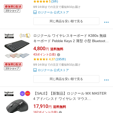
5
(3件)
8/9 14:00までの注文で最短8/10お届け
ロジクール 公式ストア
同じ商品を安い順で見る
ロジクール ワイヤレスキーボード K380s 無線
キーボード Pebble Keys 2 薄型 小型 Bluetooth
Logi Bolt ワイヤレス windows mac Chrome
4,800
円
送料無料
iPad OS K380sGR K380sOW K380sRO
43
ポイント
(
1
倍)
K380sGY K380sBL 国内正規品 2年間無償保証
4.37
(195件)
8/9 14:00までの注文で最短8/10お届け
ロジクール 公式ストア
同じ商品を安い順で見る
【SALE】【新製品】ロジクール MX MASTER
4 アドバンスド ワイヤレス マウス
MX2400GRda 触覚フィードバック 静音 無線
17,910
円
送料無料
Logi Bolt Bluetooth 8000dpi 高速スクロールホ
162
ポイント
(
1
倍)