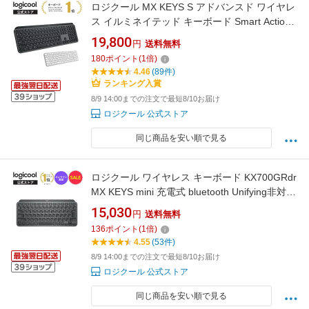
ロジクール MX KEYS S アドバンスド ワイヤレ
ス イルミネイテッド キーボード Smart Actions
対応 Bluetooth Logi Bolt Unifying非対応 無線 薄
19,800
円
送料無料
型 充電式 Windows Mac Chrome Android
180
ポイント
(
1
倍)
FLOW Easy-Switch KX800sGR KX800sPG 国
4.46
(89件)
内正規品 2年間無償保証
ランキング入賞
8/9 14:00までの注文で最短8/10お届け
ロジクール 公式ストア
同じ商品を安い順で見る
ロジクール ワイヤレス キーボード KX700GRdr
MX KEYS mini 充電式 bluetooth Unifying非対応
無線 テンキーレス 国内正規品 1年間無償保証
15,030
円
送料無料
136
ポイント
(
1
倍)
4.55
(53件)
8/9 14:00までの注文で最短8/10お届け
ロジクール 公式ストア
同じ商品を安い順で見る