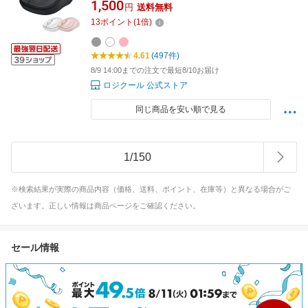
1,500
円
送料無料
正規品 3年間無償保証
13
ポイント
(
1
倍)
4.61
(497件)
8/9 14:00までの注文で最短8/10お届け
ロジクール 公式ストア
同じ商品を安い順で見る
1
/
150
※検索結果が実際の商品内容（価格、送料、ポイント、在庫等）と異なる場合がご
ざいます。正しい情報は商品ページをご確認ください。
セール情報