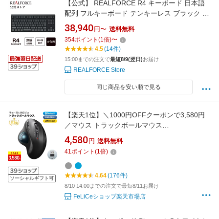
【公式】 REALFORCE R4 キーボード 日本語
配列 フルキーボード テンキーレス ブラック ダ
ークグレー Bluetooth USB 静音 昇華印刷 ワイ
38,940
円〜
送料無料
ヤレス ハイブリッドモデル 無線 有線 東プレ リ
354
ポイント
(
1
倍)
〜
アルフォース 静電容量無接点方式
4.5
(14件)
15:00までの注文で
最短8/9(翌日)
お届け
REALFORCE Store
同じ商品を安い順で見る
【楽天1位】＼1000円OFFクーポンで3,580円
／マウス トラックボールマウス
【Bluetooth&USBレシーバー】マウス ワイヤレ
4,580
円
送料無料
ス トラックボール 3台同時接続 無線 マウス
41
ポイント
(
1
倍)
bluetooth ワイヤレスマウス 親指7ボタン 静音
ボタン 戻る/進むボタン 5段階DPI WindowsMac
4.64
(176件)
オフィス
ソーシャルギフト可
8/10 14:00までの注文で最短8/11お届け
FeLiCeショップ楽天市場店