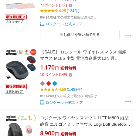
K580OW K580RO 国内正規品 2年間無償保証
71
ポイント
(
1
倍)
4.25
(134件)
8/9 14:00までの注文で最短8/10お届け
ロジクール 公式ストア
同じ商品を安い順で見る
【SALE】 ロジクール ワイヤレスマウス 無線
マウス M185 小型 電池寿命最大12ケ月
M185CGa M185BLa M185RDa 国内正規品 3年
1,170
円
送料無料
間無償保証
10
ポイント
(
1
倍)
4.56
(1,488件)
8/9 14:00までの注文で最短8/10お届け
ロジクール 公式ストア
ロジクール ワイヤレスマウス LIFT M800 縦型
静音 エルゴノミックマウス Logi Bolt Bluetooth
Unifying非対応 無線 windows mac M800GR
8,900
円
送料無料