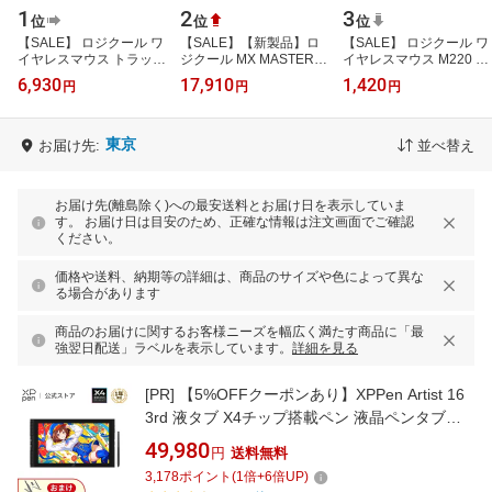
1
2
3
位
位
位
【SALE】 ロジクール ワ
【SALE】【新製品】ロ
【SALE】 ロジクール ワ
イヤレスマウス トラック
ジクール MX MASTER 4
イヤレスマウス M220 無
ボール ERGO M575SP
アドバンスド ワイヤレス
線 マウス 静音 小型 左右
6,930
17,910
1,420
円
円
円
無線 静音 Bluetooth &
マウス MX2400GRda 触
対称 ワイヤレス
Logi Bolt ト…
覚フィードバ…
windows mac ch…
東京
お届け先:
並べ替え
お届け先(離島除く)への最安送料とお届け日を表示していま
す。 お届け日は目安のため、正確な情報は注文画面でご確認
ください。
価格や送料、納期等の詳細は、商品のサイズや色によって異な
る場合があります
商品のお届けに関するお客様ニーズを幅広く満たす商品に「最
強翌日配送」ラベルを表示しています。
詳細を見る
[PR]
【5%OFFクーポンあり】XPPen Artist 16
3rd 液タブ X4チップ搭載ペン 液晶ペンタブレ
ット 15.4インチ 8ショートカットキー イラスト
49,980
円
送料無料
お絵描き スタンド付 Artist 16サード
3,178
ポイント
(
1
倍+
6
倍UP)