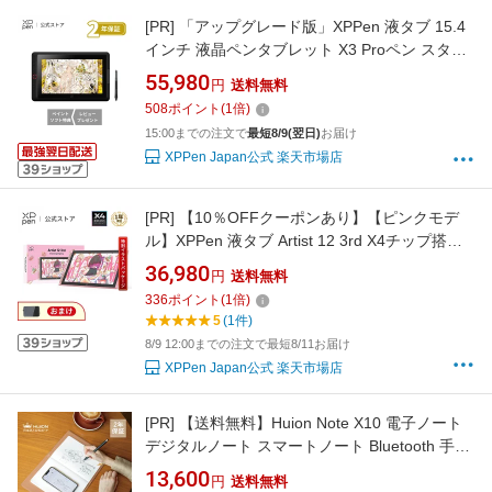
[PR]
「アップグレード版」XPPen 液タブ 15.4
インチ 液晶ペンタブレット X3 Proペン スタン
ド付属 イラスト 絵描き Windows Mac対応
55,980
円
送料無料
Artist 15.6 Pro V2
508
ポイント
(
1
倍)
15:00までの注文で
最短8/9(翌日)
お届け
XPPen Japan公式 楽天市場店
[PR]
【10％OFFクーポンあり】【ピンクモデ
ル】XPPen 液タブ Artist 12 3rd X4チップ搭載
ペン 液晶ペンタブレット 初心者 イラスト 絵描
36,980
円
送料無料
き 折り畳みスタンド付 Windows MacOS
336
ポイント
(
1
倍)
Android対応 Artist 12サード
5
(1件)
8/9 12:00までの注文で最短8/11お届け
XPPen Japan公式 楽天市場店
[PR]
【送料無料】Huion Note X10 電子ノート
デジタルノート スマートノート Bluetooth 手書
きメモ 会議メモ 講義ノート PDF共有 オフライ
13,600
円
送料無料