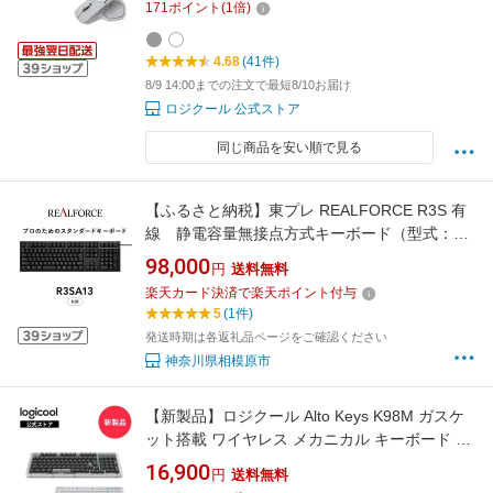
171
ポイント
(
1
倍)
ル USB-C 充電式 国内正規品 2年間無償保証
4.68
(41件)
8/9 14:00までの注文で最短8/10お届け
ロジクール 公式ストア
同じ商品を安い順で見る
【ふるさと納税】東プレ REALFORCE R3S 有
線 静電容量無接点方式キーボード（型式：
R3SA13） | PC パソコン 周辺機器 高級 プロ リ
98,000
円
送料無料
アルフォース
楽天カード決済で楽天ポイント付与
5
(1件)
発送時期は各返礼品ページをご確認ください
神奈川県相模原市
【新製品】ロジクール Alto Keys K98M ガスケ
ット搭載 ワイヤレス メカニカル キーボード 日
本語配列 ホットスワップ テンキー バックライ
16,900
円
送料無料
トキー Bluetooth USB-C 充電 Windows Mac