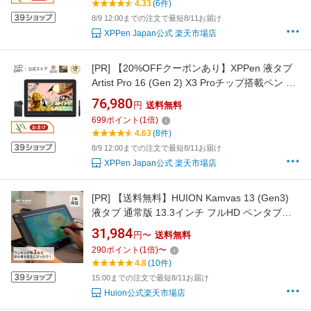
4.33
(6件)
8/9 12:00までの注文で最短8/11お届け
XPPen Japan公式 楽天市場店
[PR]
【20%OFFクーポンあり】XPPen 液タブ
Artist Pro 16 (Gen 2) X3 Proチップ搭載ペン 液
晶ペンタブレット 2.5K ACK05左手デバイス付
76,980
円
送料無料
き フルラミネーション イラスト制作 テレワー
699
ポイント
(
1
倍)
ク Android Windows MacOS対応 お絵描きソフ
4.63
(8件)
トウェア付き 2年保証
8/9 12:00までの注文で最短8/11お届け
XPPen Japan公式 楽天市場店
[PR]
【送料無料】HUION Kamvas 13 (Gen3)
液タブ 通常版 13.3インチ フルHD ペンタブレ
ット 16384筆圧 日本正規品 2年保証 Windows
31,984
円〜
送料無料
Mac Android対応
290
ポイント
(
1
倍)
〜
4.8
(10件)
15:00までの注文で最短8/11お届け
Huion公式楽天市場店