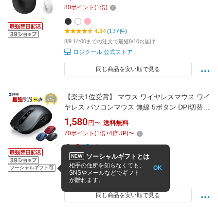
M800PG M800RO 国内正規品 2年間無償保証
80
ポイント
(
1
倍)
4.34
(137件)
8/9 14:00までの注文で最短8/10お届け
ロジクール 公式ストア
同じ商品を安い順で見る
【楽天1位受賞】 マウス ワイヤレスマウス ワイ
ヤレス パソコンマウス 無線 5ボタン DPI切替
カウント数切り替え 右利き 左利き 多ボタンマ
1,580
円〜
送料無料
ウス ブルーLEDセンサー 戻る進む カウント切
70
ポイント
(
1
倍+
4
倍UP)
〜
り替え 左右対称 コスパ最強
ソーシャルギフトとは
NEW
4.4
(3,294件)
相手の住所を知らなくても、
OK
8/9 14:00までの注文で最短8/10お届け
ソーシャルギフト可
SNSやメールなどでギフト
サンワダイレクト楽天市場店
が贈れます。
同じ商品を安い順で見る