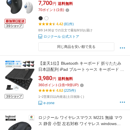
トラックボールマウス ワイヤレス マウス
7,700
円
送料無料
windows mac iPad M575SPGR M575SPOW 国
70
ポイント
(
1
倍)
内正規品 2年間無償保証
4.42
(81件)
8/9 14:00までの注文で最短8/10お届け
ロジクール 公式ストア
同じ商品を安い順で見る
【楽天1位】Bluetooth キーボード 折りたたみ
日本語配列 iPad ブルートゥース キーボード ワ
イヤレスキーボード iOS Android Window Mac
3,980
円
送料無料
対応 iPhone スマホスタンド付き 小型 USB充電
360
ポイント
(
1
倍+
9
倍UP)
アイパッド タブレット マルチペアリング スマ
4.62
(225件)
ホスタンド付 軽量 薄型 Ewin 送料無料
1~2営業日以内発送(土日祝除く)
e-zone
ロジクール ワイヤレスマウス M221 無線 マウ
ス 静音 小型 左右対称 ワイヤレス windows
mac chrome M221CG M221OW M221RO 国内