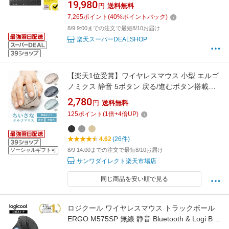
ミアム/ノートン アンチトラック 同時購入3年5
19,980
円
送料無料
台版
7,265
ポイント
(
40
%ポイントバック)
8/9 9:00までの注文で最短8/10お届け
楽天スーパーDEALSHOP
【楽天1位受賞】ワイヤレスマウス 小型 エルゴ
ノミクス 静音 5ボタン 戻る/進むボタン搭載
DPI切替 2.4GHz ブルーLED FREEROシリーズ
2,780
円
送料無料
125
ポイント
(
1
倍+
4
倍UP)
4.62
(26件)
8/9 14:00までの注文で最短8/10お届け
ソーシャルギフト可
サンワダイレクト楽天市場店
同じ商品を安い順で見る
ロジクール ワイヤレスマウス トラックボール
ERGO M575SP 無線 静音 Bluetooth & Logi Bolt