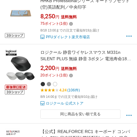
HHKB Professionalシリーズ キートップセット
(空)英語配列／中央印字
8,250
円
送料無料
75
ポイント
(
1
倍)
8/18 13:00までの注文で最短8/19お届け
PFUダイレクト楽天市場店
ロジクール 静音ワイヤレスマウス M331n
SILENT PLUS 無線 静音 3ボタン 電池寿命18ヶ
月 windows mac chrome M331nBK M331nWH
2,200
円
送料無料
M331nGR M331nGP-SE 国内正規品
20
ポイント
(
1
倍)
4.24
(106件)
8/9 14:00までの注文で最短8/10お届け
ロジクール 公式ストア
同じ商品を安い順で見る
【公式】REALFORCE RC1 キーボード コンパ