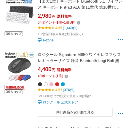
【楽天1位】キーボード Bluetooth 5.1 ワイヤレ
ス キーボード iPad A16 第11世代 第10世代 第9
世代 キーボード 日本語配列 軽量 静音 小型 ス
2,980
円
送料無料
リム コンパクト ブルートゥース iPad スマホ タ
54
ポイント
(
1
倍+
1
倍UP)
ブレット パソコン Mac/iOS/Android/Windows
4.55
(1,440件)
対応 最大3台ペアリング Ewin 送料無料
1~2営業日以内発送(土日祝除く)
e-zone
ロジクール Signature M650 ワイヤレスマウス
レギュラーサイズ 静音 Bluetooth Logi Bolt 無線
windows mac M650MGR M650MOW
4,400
円
送料無料
M650MRO M650MBL M650MRD 国内正規品 2
40
ポイント
(
1
倍)
年間無償保証
4.57
(376件)
8/9 14:00までの注文で最短8/10お届け
ロジクール 公式ストア
同じ商品を安い順で見る