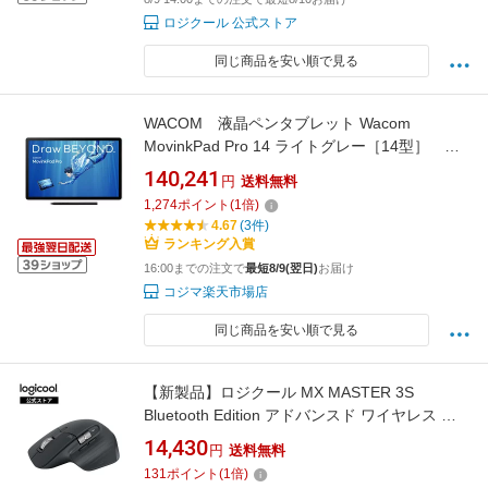
ロジクール 公式ストア
同じ商品を安い順で見る
WACOM 液晶ペンタブレット Wacom
MovinkPad Pro 14 ライトグレー［14型］
DTHA140L0Z
140,241
円
送料無料
1,274
ポイント
(
1
倍)
4.67
(3件)
ランキング入賞
16:00までの注文で
最短8/9(翌日)
お届け
コジマ楽天市場店
同じ商品を安い順で見る
【新製品】ロジクール MX MASTER 3S
Bluetooth Edition アドバンスド ワイヤレス マ
ウス MX2300CR 静音 無線 Logi Bolt Bluetooth
14,430
円
送料無料
8000dpi 高速スクロールホイール USB-C 充電
131
ポイント
(
1
倍)
式 国内正規品 2年間無償保証