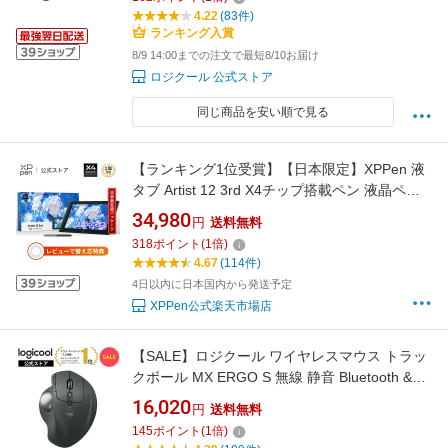
イール USB-C 充電式 国内正規品 1年間無償保
4.22
(83件)
証
ランキング入賞
8/9 14:00までの注文で最短8/10お届け
ロジクール 公式ストア
同じ商品を安い順で見る
【ランキング1位受賞】【日本限定】XPPen 液
タブ Artist 12 3rd X4チップ搭載ペン 液晶ペン
タブレット 初心者 イラスト 絵描き 折り畳みス
34,980
円
送料無料
タンド付 Windows MacOS Android対応 Artist
318
ポイント
(
1
倍)
12サード
4.67
(114件)
4日以内に日本国内から発送予定
XPPen公式楽天市場店
【SALE】ロジクール ワイヤレスマウス トラッ
クボール MX ERGO S 無線 静音 Bluetooth &
Logi Bolt 8ボタン USB-C 急速充電 windows
16,020
円
送料無料
mac iPad OS 対応 MXTB2da 国内正規品 1年間
145
ポイント
(
1
倍)
無償保証