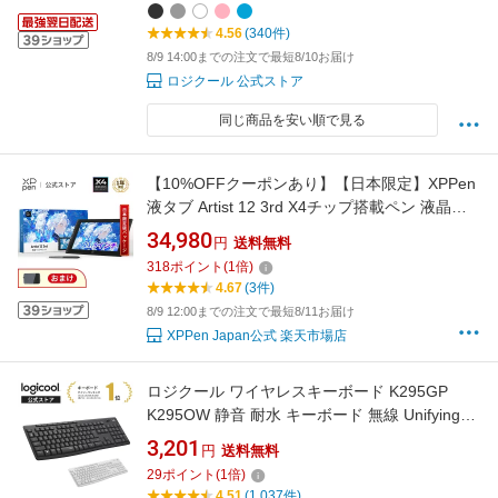
4.56
(340件)
8/9 14:00までの注文で最短8/10お届け
ロジクール 公式ストア
同じ商品を安い順で見る
【10%OFFクーポンあり】【日本限定】XPPen
液タブ Artist 12 3rd X4チップ搭載ペン 液晶ペ
ンタブレット 初心者 イラスト 絵描き 折り畳み
34,980
円
送料無料
スタンド付 Windows MacOS Android対応 Artist
318
ポイント
(
1
倍)
12サード
4.67
(3件)
8/9 12:00までの注文で最短8/11お届け
XPPen Japan公式 楽天市場店
ロジクール ワイヤレスキーボード K295GP
K295OW 静音 耐水 キーボード 無線 Unifying
windows chrome K295 国内正規品 2年間無償保
3,201
円
送料無料
証
29
ポイント
(
1
倍)
4.51
(1,037件)