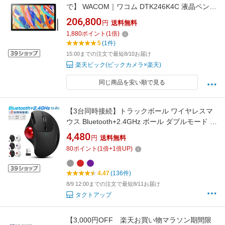
で】 WACOM｜ワコム DTK246K4C 液晶ペンタ
ブレット [23.8型] Wacom Cintiq 24(DTK246)
206,800
円
送料無料
ブラック
1,880
ポイント
(
1
倍)
5
(1件)
15:00までの注文で最短8/10お届け
楽天ビック(ビックカメラ×楽天)
同じ商品を安い順で見る
【3台同時接続】トラックボール ワイヤレスマ
ウス Bluetooth+2.4GHz ボール ダブルモード 瞬
時接続 トラックボールマウス 5段階DPI 親指 無
4,480
円
送料無料
線マウス 静音 高精度 エルゴノミクス 7ボタン
80
ポイント
(
1
倍+
1
倍UP)
進む/戻るボタン Windows/Mac/iOS/Android ビ
ジネス テレワーク 仕事 送料無料
4.47
(136件)
8/9 12:00までの注文で最短8/11お届け
タクトアップ
【3,000円OFF 楽天お買い物マラソン期間限