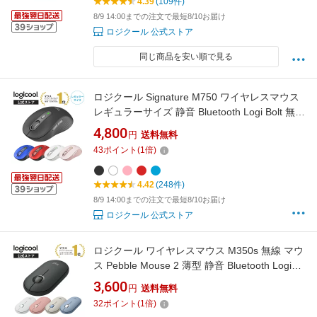
4.39
(109件)
8/9 14:00までの注文で最短8/10お届け
ロジクール 公式ストア
同じ商品を安い順で見る
ロジクール Signature M750 ワイヤレスマウス
レギュラーサイズ 静音 Bluetooth Logi Bolt 無線
windows mac M750MGR M750MOW
4,800
円
送料無料
M750MRO M750MBL M750MRD 国内正規品 2
43
ポイント
(
1
倍)
年間無償保証
4.42
(248件)
8/9 14:00までの注文で最短8/10お届け
ロジクール 公式ストア
ロジクール ワイヤレスマウス M350s 無線 マウ
ス Pebble Mouse 2 薄型 静音 Bluetooth Logi
Bolt ワイヤレス windows mac Chrome iPad OS
3,600
円
送料無料
M350sGR M350sOW M350sRO M350sGY
32
ポイント
(
1
倍)
M350sBL 国内正規品 2年間無償保証