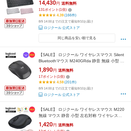
線 テンキーレス KX700GR KX700PG
14,430
円
送料無料
KX700RO 国内正規品 2年間無償保証
131
ポイント
(
1
倍)
4.39
(166件)
8/9 14:00までの注文で最短8/10お届け
ロジクール 公式ストア
同じ商品を安い順で見る
【SALE】 ロジクール ワイヤレスマウス Silent
Bluetoothマウス M240GRda 静音 無線 小型 左
右対称 Windows mac iPad OS Chrome Android
1,890
円
送料無料
国内正規品 1年間無償保証
17
ポイント
(
1
倍)
4.59
(201件)
8/9 14:00までの注文で最短8/10お届け
ロジクール 公式ストア
【SALE】 ロジクール ワイヤレスマウス M220
無線 マウス 静音 小型 左右対称 ワイヤレス
windows mac chrome M220CG M220OW
1,420
円
送料無料
M220RO 国内正規品 3年間無償保証