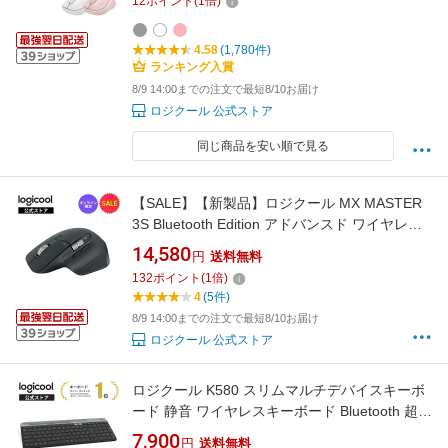
12
ポイント
(
1
倍)
4.58
(1,780件)
ランキング入賞
8/9 14:00までの注文で最短8/10お届け
ロジクール 公式ストア
同じ商品を安い順で見る
【SALE】【新製品】ロジクール MX MASTER
3S Bluetooth Edition アドバンスド ワイヤレス
マウス MX2300CRda 静音 無線 Logi Bolt
14,580
円
送料無料
Bluetooth 8000dpi 高速スクロールホイール
132
ポイント
(
1
倍)
USB-C 充電式 国内正規品 1年間無償保証
4
(5件)
8/9 14:00までの注文で最短8/10お届け
ロジクール 公式ストア
ロジクール K580 スリムマルチデバイスキーボ
ード 静音 ワイヤレスキーボード Bluetooth 超薄
型 小型 Unifying テンキー 無線 K580GR
7,900
円
送料無料