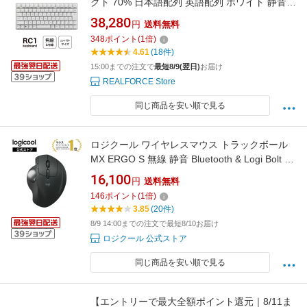
クト 70% 日本語配列 英語配列 ホワイト 静音
Bluetooth 有線 リチウムバッテリー リアルフォ
38,280
円
送料無料
ース 東プレ
348
ポイント
(
1
倍)
4.61
(18件)
15:00までの注文で
最短8/9(翌日)
お届け
REALFORCE Store
同じ商品を安い順で見る
ロジクール ワイヤレスマウス トラックボール
MX ERGO S 無線 静音 Bluetooth & Logi Bolt 8
ボタン USB-C 急速充電 windows mac iPad OS
16,100
円
送料無料
対応 MXTB2 国内正規品 2年間無償保証
146
ポイント
(
1
倍)
3.85
(20件)
8/9 14:00までの注文で最短8/10お届け
ロジクール 公式ストア
同じ商品を安い順で見る
【エントリーで最大全額ポイント還元｜8/11ま