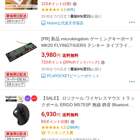
ン保存 学生 ビジネス 板タブ ペンタブ お絵描き
123
ポイント
(
1
倍)
ワイヤレス
4.5
(6件)
15:00までの注文で
最短8/9(翌日)
お届け
Huion公式楽天市場店
[PR]
新品 microkingdom ゲーミングキーボード
MK20 FLYINGTIGERS テンキー タイプライタ
ー風 英語配列104キーボード USB 有線 青軸 メ
3,980
円
送料無料
カニカル RGBバックライト【180日保証】
723
ポイント
(
20
%ポイントバック)
15:00までの注文で
最短8/9(翌日)
お届け
PCsPOCKETピーシーポケット
【SALE】 ロジクール ワイヤレスマウス トラッ
クボール ERGO M575SP 無線 静音 Bluetooth &
Logi Bolt トラックボールマウス ワイヤレス マ
6,930
円
送料無料
ウス windows mac iPad M575SPda 国内正規品
63
ポイント
(
1
倍)
1年間無償保証
4.5
(296件)
ランキング入賞
8/9 14:00までの注文で最短8/10お届け