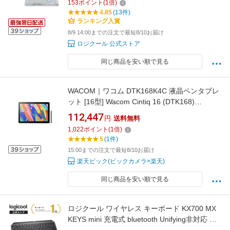
153
ポイント
(
1
倍)
K98MGR K98MOW 国内正規品 2年間無償保証
4.85
(13件)
ランキング入賞
8/9 14:00までの注文で最短8/10お届け
ロジクール 公式ストア
同じ商品を安い順で見る
WACOM｜ワコム DTK168K4C 液晶ペンタブレ
ット [16型] Wacom Cintiq 16 (DTK168)
(Android/Mac/Windows11対応) ブラック
112,447
円
送料無料
1,022
ポイント
(
1
倍)
5
(1件)
15:00までの注文で最短8/10お届け
楽天ビック(ビックカメラ×楽天)
同じ商品を安い順で見る
ロジクール ワイヤレス キーボード KX700 MX
KEYS mini 充電式 bluetooth Unifying非対応 無