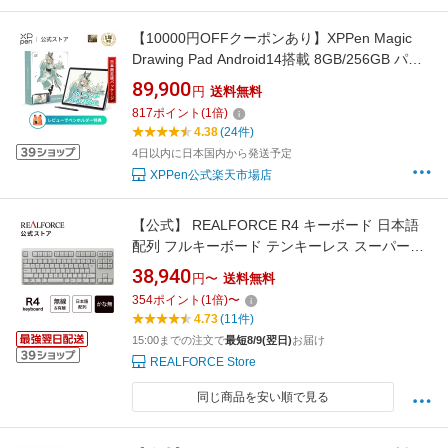
【10000円OFFクーポンあり】XPPen Magic
Drawing Pad Android14搭載 8GB/256GB パソ
コン不要液タブ 12.2インチ 16384筆圧レベル
89,900
円
送料無料
X3 Pro スリムペン搭載 液晶ペンタブレット
817
ポイント
(
1
倍)
sRGB比109% 2K イラストコンテスト版
4.38
(24件)
4日以内に日本国内から発送予定
XPPen公式楽天市場店
【公式】 REALFORCE R4 キーボード 日本語
配列 フルキーボード テンキーレス スーパーホ
ワイト Bluetooth USB 静音 昇華印刷 ワイヤレ
38,940
円〜
送料無料
ス ハイブリッドモデル 無線 有線 東プレ リアル
354
ポイント
(
1
倍)
〜
フォース 静電容量無接点方式
4.73
(11件)
15:00までの注文で
最短8/9(翌日)
お届け
REALFORCE Store
同じ商品を安い順で見る