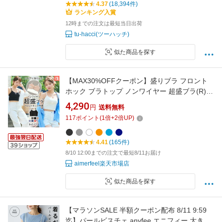
4.37
(18,394件)
ランキング入賞
12時までの注文は最短当日出荷
tu-hacci(ツーハッチ)
似た商品を探す
【MAX30%OFFクーポン】盛りブラ フロント
ホック ブラトップ ノンワイヤー 超盛ブラ(R)
単品ブラジャー(下着 レディース 女性 夏 春 盛
4,290
円
送料無料
れる 盛ブラ 盛れるブラ 単品 ブラ ランジェリー
117
ポイント
(
1
倍+
2
倍UP)
超盛りブラ ショート丈 クロップド丈 チューブ
トップ コットン かわいい下着 カップ 可愛
4.41
(165件)
8/10 12:00までの注文で最短8/11お届け
aimerfeel楽天市場店
似た商品を探す
【マラソンSALE 半額クーポン配布 8/11 9:59
迄】パールビスチェ anyfee エニフィー 大きい