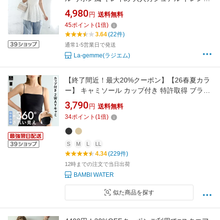
トップス レディース おしゃれ フリーサイズ メ
4,980
円
送料無料
ール便 2026春夏【lstp306-351】【即納：1-5営
45
ポイント
(
1
倍)
業日】【送料無料】ユ込3
3.64
(22件)
通常1-5営業日で発送
La-gemme(ラジエム)
【終了間近！最大20%クーポン】【26春夏カラ
ー】 キャミソール カップ付き 特許取得 ブラト
ップ チューブトップ 育乳 2WAY キャミ 盛れる
3,790
円
送料無料
締め付けない 大きいサイズ トップス ノンワイ
34
ポイント
(
1
倍)
ヤー 楽 快適 バストケア レディース ホールド力
バンビウォーター 夏
S
M
L
LL
4.34
(229件)
12時までの注文で当日出荷
BAMBI WATER
似た商品を探す