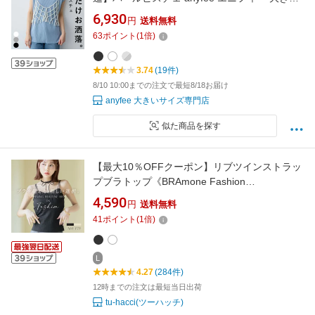
サイズ プラスサイズ レディース LL 3L 4L 5L
6,930
円
送料無料
ぽっちゃり ゆったり 体型カバー
63
ポイント
(
1
倍)
3.74
(19件)
8/10 10:00までの注文で最短8/18お届け
anyfee 大きいサイズ専門店
似た商品を探す
【最大10％OFFクーポン】リブツインストラッ
プブラトップ《BRAmone Fashion
Glamorous》カップ付きインナー ノンワイヤー
4,590
円
送料無料
丸胸 谷間 盛れる ファッション ファッショナブ
41
ポイント
(
1
倍)
ル【tu-hacci】
L
4.27
(284件)
12時までの注文は最短当日出荷
tu-hacci(ツーハッチ)