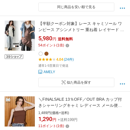
同じ商品を安い順で見る
【半額クーポン対象】レース キャミソール ワ
ンピース アシンメトリー 重ね着 レイヤード 魅
せレース 華やか トレンド レディース メール便
5,980
円
送料無料
2026春夏新作 【zkwpss26-1949】【即納：1-5
54
ポイント
(
1
倍)
営業日】【送料無料】メ込2
4.04
(24件)
通常1-5営業日で発送
AMELY
似た商品を探す
＼FINALSALE 13％OFF／OUT BRA カップ付
きシャーリングキャミ レディース メール便不
可 coca コカ
1,489円(価格+送料)
1,290
円
+送料199円
11
ポイント
(
1
倍)