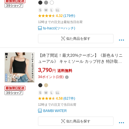
S
M
L
LL
4.32
(179件)
12時までの注文は最短当日出荷
tu-hacci(ツーハッチ)
似た商品を探す
【終了間近！最大20%クーポン】《新色＆リニ
ューアル》 キャミソール カップ付き 特許取得
クロップド丈 トップス 育乳 ブラトップ 盛れる
3,790
円
送料無料
ブラキャミ 締め付けない 大きいサイズ トップ
34
ポイント
(
1
倍)
ス カップ付き ノンワイヤー キャミブラ 楽 レデ
ィース バンビウォーター 夏
S
M
L
LL
4.58
(627件)
12時までの注文で当日出荷
BAMBI WATER
似た商品を探す