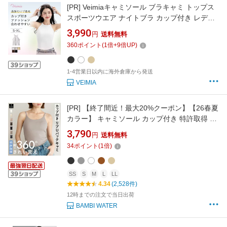
[PR]
Veimiaキャミソール ブラキャミ トップス
スポーツウエア ナイトブラ カップ付き レデイ
ース ホットヨガ キャミソール 魅せる背中 キャ
3,990
円
送料無料
ミ インナー おしゃれ カップ付き ワンピー
360
ポイント
(
1
倍+
9
倍UP)
ス 透けにくい インナー 肩ヴェーミア キャミソ
ール
1-4営業日以内に海外倉庫から発送
VEIMIA
[PR]
【終了間近！最大20%クーポン】【26春夏
カラー】 キャミソール カップ付き 特許取得 U
バック ブラトップ 育乳 リブ 盛れる ブラキャミ
3,790
円
送料無料
締め付けない 大きいサイズ カップ付き ノンワ
34
ポイント
(
1
倍)
イヤー キャミブラ 楽 トップス レディース ホー
ルド力 バンビウォーター 夏
SS
S
M
L
LL
4.34
(2,528件)
12時までの注文で当日出荷
BAMBI WATER