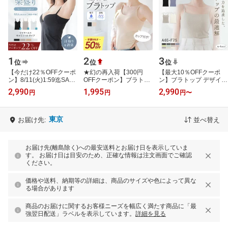
1
2
3
位
位
位
【今だけ22％OFFクーポ
★幻の再入荷【300円
【最大10％OFFクーポ
ン】8/11(火)1:59迄SALE
OFFクーポン】ブラトッ
ン】ブラトップ デザイン
接触冷感ブラトップ 深V
プ キャミソール カップ
4種《BRAmone Basic
2,990
1,995
2,990
円
円
円
〜
型/U型/汗取りパッド付深
付き 補正下着 補正 オー
Natural》 ブラトップ キ
V型《BRAm…
ルインワンブ…
ャミソール 綿 …
東京
お届け先:
並べ替え
お届け先(離島除く)への最安送料とお届け日を表示していま
す。 お届け日は目安のため、正確な情報は注文画面でご確認
ください。
価格や送料、納期等の詳細は、商品のサイズや色によって異な
る場合があります
商品のお届けに関するお客様ニーズを幅広く満たす商品に「最
強翌日配送」ラベルを表示しています。
詳細を見る