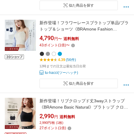
似た商品を探す
新作登場！フラワーレースブラトップ単品/ブラ
トップ＆ショーツ《BRAmone Fashion
Glamorous》盛れる カップ付き キャミソール
4,790
円〜
送料無料
ブラトップ クロップド丈 胸元カバー レース リ
43
ポイント
(
1
倍)
〜
ンパゆったり インナー レディース【tu-hacci】
4.39
(56件)
12時までの注文は最短当日出荷
tu-hacci(ツーハッチ)
似た商品を探す
新作登場！リブクロップド丈3wayストラップ
《BRAmone Basic Natural》ブラトップ クロッ
プド丈 短め ショート丈 カップ付き キャミソー
2,990
円
送料無料
ル インナー ナチュ盛 ノンワイヤー【tu-hacci】
2,990円/枚 (1枚)
27
ポイント
(
1
倍)