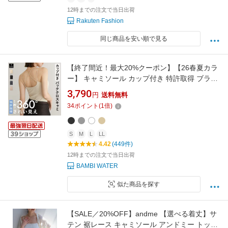
12時までの注文で当日出荷
Rakuten Fashion
同じ商品を安い順で見る
【終了間近！最大20%クーポン】【26春夏カラ
ー】 キャミソール カップ付き 特許取得 ブラト
ップ バッククロス リブ 育乳 カップ付き 盛れる
3,790
円
送料無料
締め付けない 大きいサイズ トップス ノンワイ
34
ポイント
(
1
倍)
ヤー 楽 快適 バストケア レディース ホールド力
バンビウォーター 夏
S
M
L
LL
4.42
(449件)
12時までの注文で当日出荷
BAMBI WATER
似た商品を探す
【SALE／20%OFF】andme 【選べる着丈】サ
テン 裾レース キャミソール アンドミー トップ