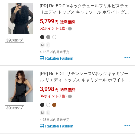
[PR]
Re:EDIT Vネックチュールフリルビスチェ
リエディ トップス キャミソール ホワイト グレ
ー ブラック【送料無料】
5,799
円
送料無料
52
ポイント
(
1
倍)
M
L
4-15日以内発送予定
Rakuten Fashion
[PR]
Re:EDIT サテンレースVネックキャミソー
ル リエディ トップス キャミソール ホワイト ブ
ラック ブラウン【送料無料】
3,998
円
送料無料
36
ポイント
(
1
倍)
M
L
4-15日以内発送予定
Rakuten Fashion