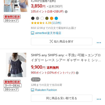
4,240円(価格+送料)
ラ 単品 ブラ ランジェリー 超盛りブラ ベアトッ
3,850
円
+送料390円
プ ショート丈 チューブトップ かわいい下着 カ
105
ポイント
(
1
倍+
2
倍UP)
ップ 可愛い おしゃれ インナー 盛ブラ
4.39
(113件)
8/10 12:00までの注文で最短8/11お届け
aimerfeel楽天市場店
似た商品を探す
SHIPS any SHIPS any:＜手洗い可能＞エンブロ
イダリー レース シアー ギャザー キャミ シップ
ス トップス キャミソール ネイビー ブラウン
9,900
円
送料無料
【送料無料】
900
ポイント
(
10
%ポイントバック)
フリー
12時までの注文で当日出荷
Rakuten Fashion
同じ商品を安い順で見る