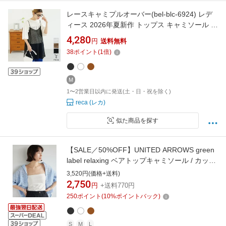
レースキャミプルオーバー(bel-blc-6924) レデ
ィース 2026年夏新作 トップス キャミソール レ
イヤード 透かし編み カジュアル シンプル 楽ち
4,280
円
送料無料
ん ゆったり 体型カバー 春 夏 秋 reca レカ メー
38
ポイント
(
1
倍)
ル便発送10 k
M
1〜2営業日以内に発送(土・日・祝を除く)
reca (レカ)
似た商品を探す
【SALE／50%OFF】UNITED ARROWS green
label relaxing ベアトップキャミソール / カップ
インナー ユナイテッドアローズ グリーンレー
3,520円(価格+送料)
ベルリラクシング トップス キャミソール ブラ
2,750
円
+送料770円
ック ホワイト ブラウン
250
ポイント
(
10
%ポイントバック)
S
M
L