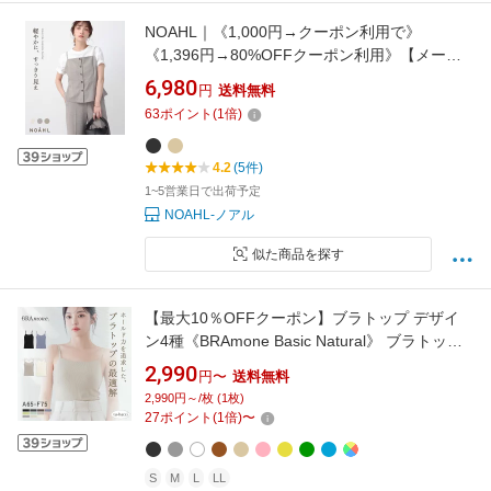
NOAHL｜《1,000円→クーポン利用で》
《1,396円→80%OFFクーポン利用》【メール
便】リネン ライク キャミソール ビスチェ トッ
6,980
円
送料無料
プス レディース キャミ リネンライク ボタン レ
63
ポイント
(
1
倍)
イヤード ナチュラル グレー ブラック 黒 低身長
高身長 ノアル 260429 0945
4.2
(5件)
1~5営業日で出荷予定
NOAHL-ノアル
似た商品を探す
【最大10％OFFクーポン】ブラトップ デザイ
ン4種《BRAmone Basic Natural》 ブラトップ
キャミソール 綿 締め付けない ブラキャミ ノン
2,990
円〜
送料無料
ワイヤー カップ付きインナー カップ付きキャ
2,990円～/枚 (1枚)
ミ 3way レディース ルームウェア 下着 イチオ
27
ポイント
(
1
倍)
〜
シ商品 春夏【tu-hacci】
S
M
L
LL