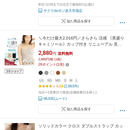
8/10 12:00までの注文で最短8/11お届け
サクラdeポン楽天市場店
似た商品を探す
＼今だけ最大2,016円／さらさら 涼感 《美盛り
キャミソール》カップ付き リニューアル 見た
目2.5倍 盛れる ブラトップ 蒸れにくい 通気性
2,880
円
送料無料
ワイヤー入り 垂れない ブラキャミ サラサラ 蒸
2,880円/枚 (1枚)
れない 春 夏 レディース インナー Uネック Vネ
26
ポイント
(
1
倍)
ック 旅行 ムード mude
LG
SG
MG
S
M
L
4.16
(2,983件)
当日〜2営業日で発送(店舗休業日を除く)
MUDE(ムード)
似た商品を探す
ソリッドカラー クロス ダブルストラップ カッ