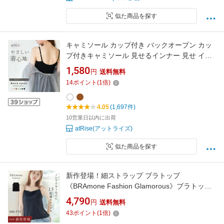
似た商品を探す
キャミソール カップ付き バックオープン カッ
プ付きキャミソール 見せるインナー 見せ イン
ナー インナー タンクトップ ブラトップ パジャ
1,580
円
送料無料
マ カップ付きインナー カップ付 ノンワイヤー
14
ポイント
(
1
倍)
4.05
(1,697件)
10営業日以内に出荷
atRise(アットライズ)
似た商品を探す
新作登場！細ストラップ ブラトップ
《BRAmone Fashion Glamorous》ブラトップ
ブラキャミ カップ付きインナー レディース 下
4,790
円
送料無料
着 キャミソール 胸元カバー 谷間隠し ルームウ
43
ポイント
(
1
倍)
ェア 見せキャミ 体型カバー【tu-hacci】