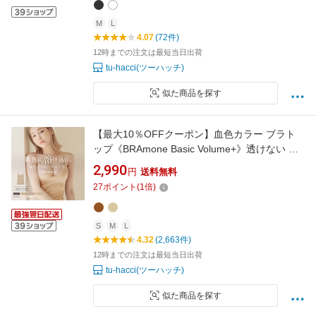
M
L
4.07
(72件)
12時までの注文は最短当日出荷
tu-hacci(ツーハッチ)
似た商品を探す
【最大10％OFFクーポン】血色カラー ブラト
ップ《BRAmone Basic Volume+》透けない イ
ンナー ブラトップ ブラキャミ カップ付きイン
2,990
円
送料無料
ナー ブライラズ 楽盛り 透けにくい ルームウェ
27
ポイント
(
1
倍)
ア レディース 下着【ブラトップ】【tu-hacci】
S
M
L
4.32
(2,663件)
12時までの注文は最短当日出荷
tu-hacci(ツーハッチ)
似た商品を探す