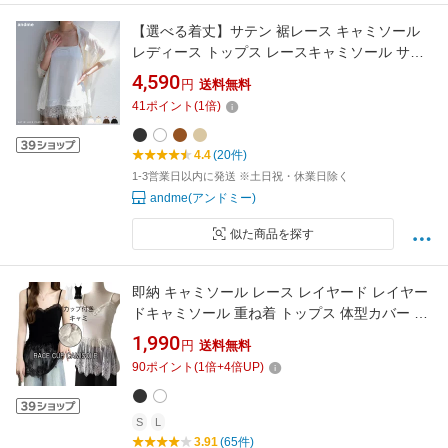
【選べる着丈】サテン 裾レース キャミソール
レディース トップス レースキャミソール サテ
ンキャミソール ビスチェ 体型カバー ゆったり
4,590
円
送料無料
重ね着 レイヤード シアー セレモニー フェミニ
41
ポイント
(
1
倍)
ン きれいめ オフィス カジュアル トールサイズ
MTサイズ 春服 春夏 秋冬 春 秋 冬
4.4
(20件)
1-3営業日以内に発送 ※土日祝・休業日除く
andme(アンドミー)
似た商品を探す
即納 キャミソール レース レイヤード レイヤー
ドキャミソール 重ね着 トップス 体型カバー お
尻が隠れる 大きいサイズ キャミ インナー 付け
1,990
円
送料無料
裾 裾フレア レイヤード レース切り替え 黒 白
90
ポイント
(
1
倍+
4
倍UP)
春 秋 冬 メール便 送料無料
S
L
3.91
(65件)