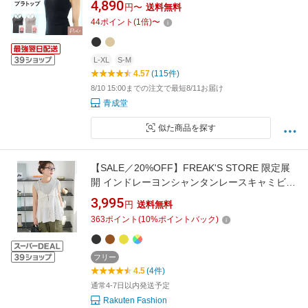
4,890
円〜
送料無料
ップ付きインナー 樹脂ワイヤー キャミブラ ト
44
ポイント
(
1
倍)
〜
ップス インナー バストケア カップ付きキャミ
ソール プルーレ スタイルアップブラトップ
L-XL
S-M
4.57
(115件)
8/10 15:00までの注文で最短8/11お届け
青成堂
似た商品を探す
【SALE／20%OFF】FREAK'S STORE 限定展
開 インドレーヨンシャンタンレースキャミビス
チェ 26AW フリークスストア トップス キャミ
3,995
円
送料無料
ソール ブラック ホワイト イエロー ベージュ ブ
363
ポイント
(
10
%ポイントバック)
ラウン【送料無料】
フリー
4.5
(4件)
通常4-7日以内発送予定
Rakuten Fashion