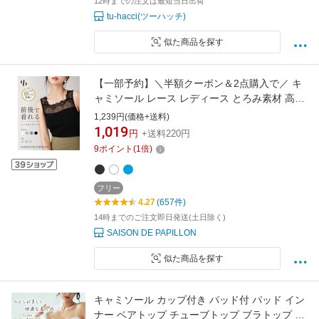
12時までの注文は最短当日出荷
tu-hacci(ツーハッチ)
似た商品を探す
【一部予約】＼半額クーポン＆2点購入で／ キ
ャミソール レース レディース とろみ素材 高見
え 着痩せ 二の腕カバー Vネック スクエアネッ
1,239円(価格+送料)
ク スカラップレース きれいめ オフィスカジュ
1,019
円
+送料220円
アル 春夏秋冬 SAISON DE PAPILLON tf003
9
ポイント
(
1
倍)
フリー
4.27
(657件)
14時までのご注文即日発送(土日除く)
SAISON DE PAPILLON
似た商品を探す
キャミソール カップ付き パッド付 パッド イン
ナー ベアトップ チューブトップ ブラトップ ト