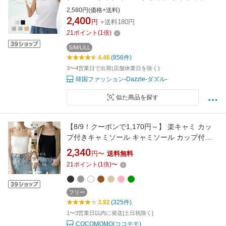
ップス 無地 おしゃれ ストレッチ 肩紐 薄手 タ
2,580円(価格+送料)
ンクトップ レディース ノンワイヤー ノースリ
2,400
円
+送料180円
ーブ ホワイト ブラック グレー
21
ポイント
(
1
倍)
S/M/L/LL
4.46
(856件)
3〜4営業日で出荷(店舗休業日を除く)
韓国ファッション-Dazzle-ダズル-
似た商品を探す
【8/9！クーポンで1,170円～】 楽キャミ カッ
プ付きキャミソール キャミソール カップ付き
細ストラップ ブラトップ ブラキャミ カップ付
2,340
円〜
送料無料
きインナー レディース インナー キャミ ベアト
21
ポイント
(
1
倍)
〜
ップ ノンワイヤー 下着 パッド付き 盛れる ショ
ート丈 春夏 春 夏 秋 冬 cocomomo
フリー
3.92
(325件)
1〜3営業日以内に発送[土日祝除く]
COCOMOMO(ココモモ)