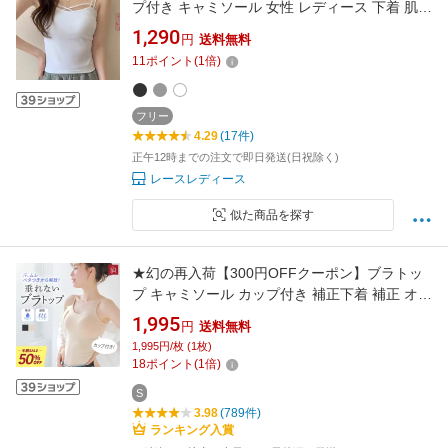
プ付き キャミソール 女性 レディース 下着 肌着
インナー ブラジャー 春 夏 秋 冬 上品 肌見せ シ
1,290
円
送料無料
ンプル ミニマル 単色 無地 上品 大人 細見え ヘ
11
ポイント
(
1
倍)
ルシー カジュアル きれいめ アクティブ 着回し
フリー
4.29
(17件)
正午12時までの注文で即日発送(日祝除く)
レースレディース
似た商品を探す
★幻の再入荷【300円OFFクーポン】ブラトッ
プ キャミソール カップ付き 補正下着 補正 オー
ルインワンブラトップ ドライキャミソール 吸
1,995
円
送料無料
水速乾ドライ 汗で痒くならない 痛くない 肩こ
1,995円/枚 (1枚)
りしない アンダーゴム ズレない 敏感肌 2L 3L
18
ポイント
(
1
倍)
肌着 ナイトブラ 兼用 ラディアンヌ
S
3.98
(789件)
ランキング入賞