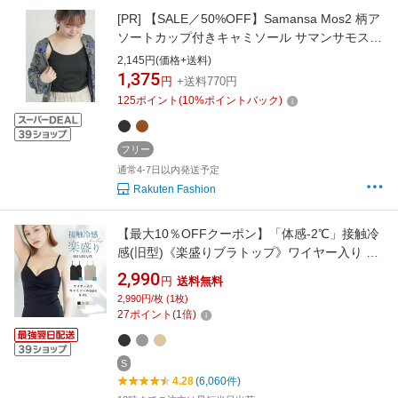
[PR]
【SALE／50%OFF】Samansa Mos2 柄ア
ソートカップ付きキャミソール サマンサモスモ
ス トップス キャミソール ベージュ ブラック ブ
2,145円(価格+送料)
ラウン
1,375
円
+送料770円
125
ポイント
(
10
%ポイントバック)
フリー
通常4-7日以内発送予定
Rakuten Fashion
【最大10％OFFクーポン】「体感-2℃」接触冷
感(旧型)《楽盛りブラトップ》ワイヤー入り ブ
ラトップ ブラキャミ キャミソール カップ付き
2,990
円
送料無料
冷感 インナー Vネック Uネック【tu-hacci】
2,990円/枚 (1枚)
27
ポイント
(
1
倍)
S
4.28
(6,060件)