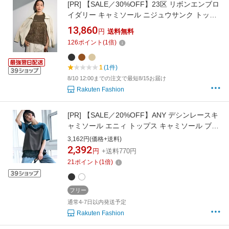
[PR]
【SALE／30%OFF】23区 リボンエンブロ
イダリー キャミソール ニジュウサンク トップ
ス キャミソール ブラウン ブラック ベージュ
13,860
円
送料無料
【送料無料】
126
ポイント
(
1
倍)
1
(1件)
8/10 12:00までの注文で最短8/15お届け
Rakuten Fashion
[PR]
【SALE／20%OFF】ANY デシンレースキ
ャミソール エニィ トップス キャミソール ブラ
ック ホワイト
3,162円(価格+送料)
2,392
円
+送料770円
21
ポイント
(
1
倍)
フリー
通常4-7日以内発送予定
Rakuten Fashion