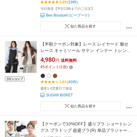
4.89
(19件)
当日発送【平日12時までのご注文】
Bee Bouquet (ビーブーケ)
似た商品を探す
【半額クーポン対象】レース レイヤード 魅せ
レース キャミソール サテン インナー トレンド
重ね着 キレイめ フェミニン レディース メール
4,980
円
送料無料
便 2026春夏新作【azkss26-1889】【即納：1-5
45
ポイント
(
1
倍)
営業日】【送料無料】メ込2
3.83
(40件)
通常1-5営業日で発送
SUGAR BISKET
似た商品を探す
【クーポンで10%OFF】盛りブラ ショートレン
グス ブラトップ 超盛ブラ(R) 単品ブラジャー
(下着 レディース 女性 盛れる 盛ブラ 盛れるブ