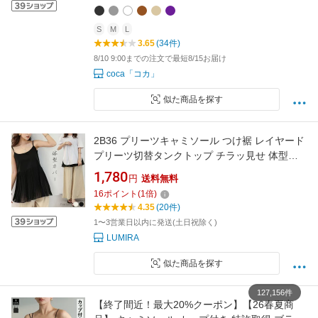
S
M
L
3.65
(34件)
8/10 9:00までの注文で最短8/15お届け
coca「コカ」
似た商品を探す
2B36 プリーツキャミソール つけ裾 レイヤード
プリーツ切替タンクトップ チラッ見せ 体型カ
バー ゆったり キャミソール 軽量 バーゲン
1,780
円
送料無料
16
ポイント
(
1
倍)
4.35
(20件)
1〜3営業日以内に発送(土日祝除く)
LUMIRA
似た商品を探す
127,156件
【終了間近！最大20%クーポン】【26春夏商