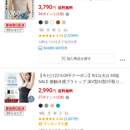
ク ブラトップ 育乳 リブ 盛れる ブラキャミ 締
3,790
円
送料無料
め付けない 大きいサイズ カップ付き ノンワイ
34
ポイント
(
1
倍)
ヤー キャミブラ 楽 トップス レディース ホール
ド力 バンビウォーター 夏
SS
S
M
L
LL
4.34
(2,528件)
12時までの注文で当日出荷
BAMBI WATER
似た商品を探す
【今だけ22％OFFクーポン】8/11(火)1:59迄
SALE 接触冷感ブラトップ 深V型/U型/汗取りパ
ッド付深V型《BRAmone Basic Volume+》ブラ
2,990
円
送料無料
トップ ブラキャミ キャミソール 冷感 涼しい 夏
27
ポイント
(
1
倍)
カップ付き 盛れる 汗取りパッド付き 消臭 イン
ナー カップ付きキャミソール【tu-hacci】
M/L
S
M
L
LL
4.48
(2,007件)
ランキング入賞