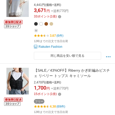
ス キャミソール ホワイト ベージュ ブラウン ブ
4,441円(価格+送料)
ラック
3,671
円
+送料770円
33
ポイント
(
1
倍)
M
3.67
(6件)
12時までの注文で当日出荷
Rakuten Fashion
同じ商品を安い順で見る
【SALE／43%OFF】Riberry かぎ針編みビスチ
ェ リベリー トップス キャミソール
2,470円(価格+送料)
1,700
円
+送料770円
15
ポイント
(
1
倍)
フリー
4.38
(69件)
12時までの注文で当日出荷