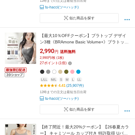
12時までの注文は最短当日出荷
tu-hacci(ツーハッチ)
似た商品を探す
【最大10％OFFクーポン】ブラトップ デザイ
ン3種《BRAmone Basic Volume+》ブラトップ
ワイヤー入り キャミ タンクトップ 盛れる 綿 カ
2,990
円
送料無料
ップ付きインナー ブラキャミ 補正 下着 レディ
2,990円/枚 (1枚)
ース イチオシ商品【tu-hacci】
27
ポイント
(
1
倍)
L/LL
M/L
S
M
L
LL
4.41
(25,907件)
12時までの注文は最短当日出荷
tu-hacci(ツーハッチ)
似た商品を探す
【終了間近！最大20%クーポン】【26春夏カラ
ー】 キャミソール カップ付き 特許取得 Uバッ