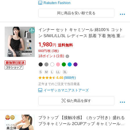
Rakuten Fashion
同じ商品を安い順で見る
インナー セット キャミソール 綿100％ コット
ン S/M/L/LL/3L レディース 肌着 下着 無地 重ね
着 カップなし 大きいサイズ 夏 【メール便可
1,980
円
送料無料
22】◆zootie blanche（ズーティーブランシ
660円/枚 (3枚)
ェ）：コットン100％ ベーシックインナー 3点
18
ポイント
(
1
倍)
セット［キャミソール］【返品交換不可】
S
M
L
LL
3L
4.46
(988件)
正午までのご注文で当日発送
イーザッカマニアストアーズ
似た商品を探す
ブラトップ 【接触冷感】（カップ付き）盛れる
ブラキャミソール 2CUPアップ キャミソール
カップ付き 盛れる ブラキャミ 締め付けない カ