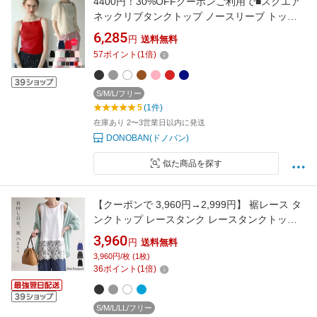
4400円！30%OFFクーポンご利用で■スクエア
ネックリブタンクトップ ノースリーブ トップ
ス レディース インナー 夏服トップス スクエア
6,285
円
送料無料
ネック リブニット ベーシック シンプル ミニマ
57
ポイント
(
1
倍)
ル 着回し レイヤード pufe Donoban メール便
S/M/L/フリー
5
(1件)
在庫あり 2〜3営業日以内に発送
DONOBAN(ドノバン)
似た商品を探す
【クーポンで 3,960円→2,999円】 裾レース タ
ンクトップ レースタンク レースタンクトップ
インナー レース 花柄 レディース トップス タン
3,960
円
送料無料
ク キャミソール クルーネック レイヤード スリ
3,960円/枚 (1枚)
ット 綿 異素材MIX 花柄 重ね 着回し ゆったり
36
ポイント
(
1
倍)
体型カバー 大きいサイズ カジュアル
S/M/L/LL/フリー