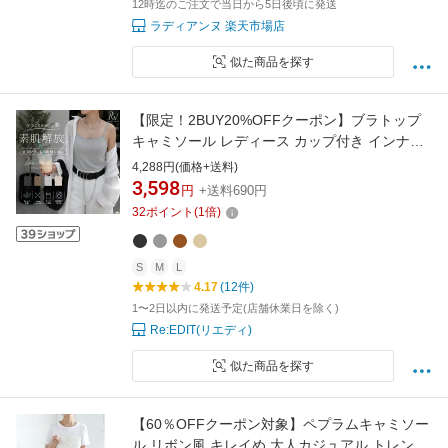
12時迄のご注文で当日から5日後頃に発送
ラディアンヌ 楽天市場店
似た商品を探す
【限定！2BUY20%OFFクーポン】ブラトップ
キャミソール レディース カップ付き インナー
30代 40代 ノンワイヤー 24時間ブラいらず カ
4,288円(価格+送料)
ップ付きブラキャミソール 植物由来ビスコース
3,598
円
+送料690円
94% シルキータッチ 肌が深呼吸 リブ 見せキャ
32
ポイント
(
1
倍)
ミ 見せインナー [返品交換不可][mb]
S
M
L
4.17
(12件)
1〜2日以内に発送予定(店舗休業日を除く)
Re:EDIT(リエディ)
似た商品を探す
【60％OFFクーポン対象】ペプラムキャミソー
ル リボン風 キレイめ 大人カジュアル トレンド