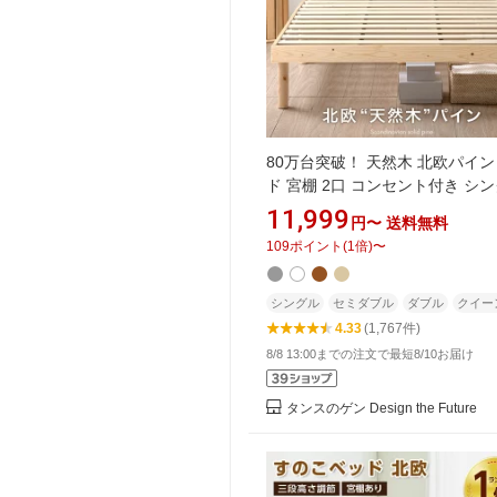
80万台突破！ 天然木 北欧パイン
ド 宮棚 2口 コンセント付き シ
ベッド セミダブルベッド ダブル
11,999
円〜
送料無料
ド ベッドフレーム すのこベッド
109
ポイント
(
1
倍)
〜
こベット ベットフレーム シング
ミダブル ダブル クイーン
シングル
セミダブル
ダブル
クイー
4.33
(1,767件)
8/8 13:00までの注文で最短8/10お届け
タンスのゲン Design the Future