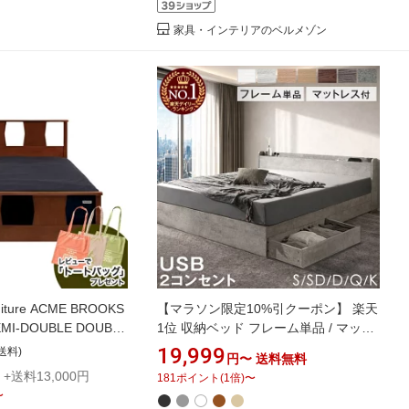
家具・インテリアのベルメゾン
iture ACME BROOKS
【マラソン限定10%引クーポン】 楽天
EMI-DOUBLE DOUBLE
1位 収納ベッド フレーム単品 / マット
ックス ベッドフレーム シ
レス付き ベッド USB コンセント シン
19,999
送料)
円〜
送料無料
ル ダブル クイーン イ
グルベッド セミダブルベッド ダブル
+送料13,000円
181
ポイント
(
1
倍)
〜
フレーム ベッド フレ
ベッド クイーンベッド 収納付きベッ
〜
設置付
ド ベッドフレーム マットレス付 ベッ