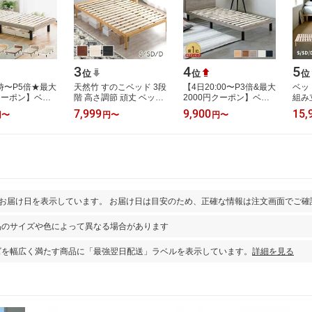
3
4
5
位
位
位
時〜P5倍★最大
天然竹 すのこベッド 3段
【4日20:00〜P3倍&最大
ベッ
円クーポン】ベッ
階 高さ調節 頑丈 ベッド
2000円クーポン】ベッ
組み
グルベッド すの
フレーム ベッド ベット
ド マットレス付き シン
頑丈
7,999
9,900
15,
円
〜
円
〜
円
〜
 ホープ 3段高さ
すのこ スノコベット バ
グル すのこベッド 宮棚
ル/
棚あ…
ンブー…
3段高さ調節 …
ショ
とお届け日を表示しています。 お届け日は目安のため、正確な情報は注文画面でご確
品のサイズや色によって異なる場合があります
ズを幅広く満たす商品に「最強翌日配送」ラベルを表示しています。
詳細を見る