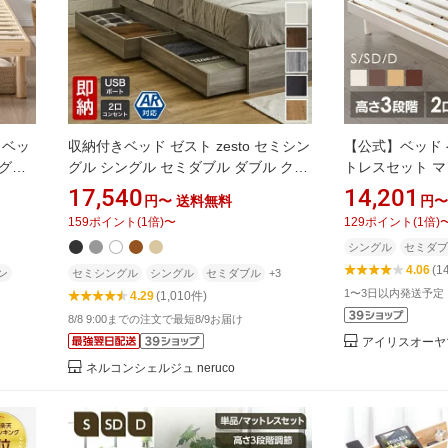
 ベッ
収納付きベッド ゼスト zesto セミシン
【公式】ベッド 
ングル
グル シングル セミダブル ダブル クイ
トレスセット マ
ベッ
ーン キング すのこベッド クィーン 収
ベッド シングル
17,540
14,201
円〜
送料無料
円〜
 すの
納ベッド フレーム単品 マットレス付
ータイプ ローベ
159
ポイント
(
1
倍)
〜
129
ポイント
(
1
倍)
ル セ
き 棚 USBコンセント【z有料組立】 引
セント ボンネル
シングル
セミダブ
き出し収納付きベッド USBポート コ
ル
4.06
(1
ンセント
ン
セミシングル
シングル
セミダブル
+3
1〜3日以内発送予定
4.29
(1,010件)
8/8 9:00までの注文で最短8/9お届け
アイリスオーヤ
ネルコンシェルジュ neruco