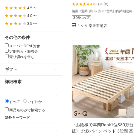
4.85
(20件)
4.5 〜
納期:1週間~約3ヶ月※3営業日内納期連絡
4.0 〜
3.5 〜
キシル 楽天市場店
その他の条件
スーパーDEAL対象
定期購入・頒布会
売り切れを含む
ギフト
詳細検索
すべて
いずれか
商品名のみで検索する
除外キーワード
〈お陰様で年間Rank1位&80万
破〉 北欧パイン ベッド 3段階 