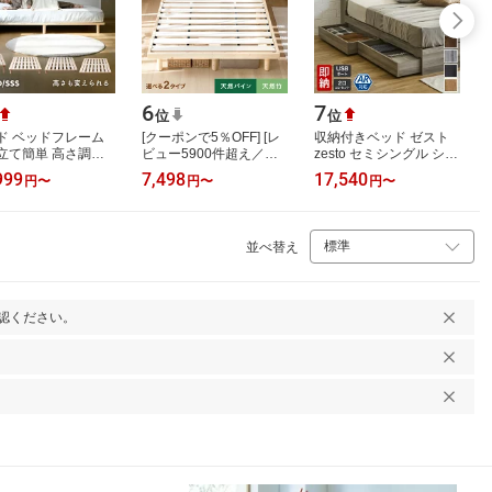
6
7
位
位
ド ベッドフレーム
[クーポンで5％OFF] [レ
収納付きベッド ゼスト
立て簡単 高さ調節
ビュー5900件超え／高
zesto セミシングル シン
 シングル/セミダブ
評価4.29点] ベッド すの
グル セミダブル ダブル
999
7,498
17,540
円
〜
円
〜
円
〜
ダブル/セミシングル
こベッド すのこ シング
クイーン キング すのこ
ート …
ル セミダブ…
ベッド …
並べ替え
認ください。