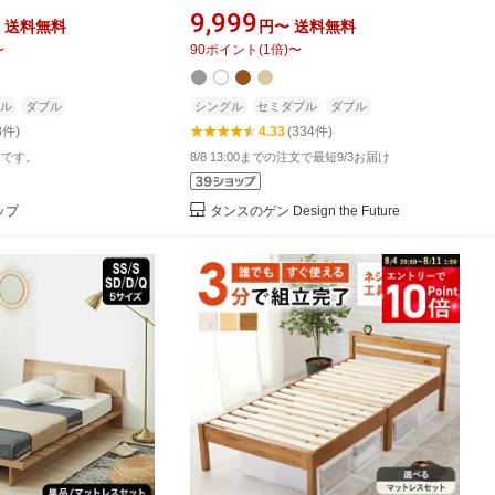
ルショート すのこベ
ング対応 シングルベッド セミダブル
9,999
送料無料
円〜
送料無料
ッド2 木製 折りたたみ
ベッド ダブルベッド シングル セミダ
〜
90
ポイント
(
1
倍)
〜
連結 すのこ きしみにく
ブル ダブル ベッドフレーム すのこベ
 YAMAZEN 【送料
ッド すのこベット ベット ベットフレ
ーム 宮付き ベッド
ル
ダブル
シングル
セミダブル
ダブル
8件)
4.33
(334件)
定です。
8/8 13:00までの注文で最短9/3お届け
ップ
タンスのゲン Design the Future