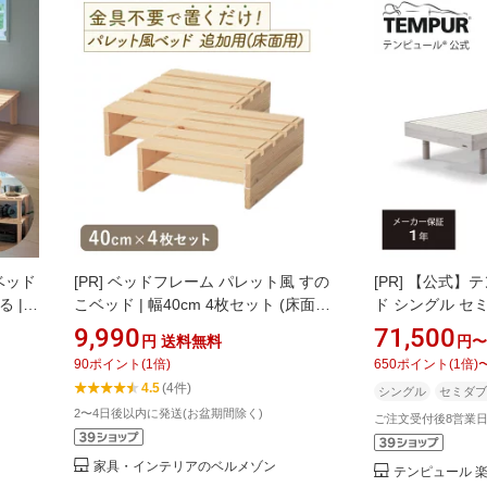
ベッド
[PR]
ベッドフレーム パレット風 すの
[PR]
【公式】テ
 | 4
こベッド | 幅40cm 4枚セット (床面用)
ド シングル セミ
替え
| カンタンベッド 天然木 通気性 組み換
ル | ヘッドボ
9,990
71,500
円
送料無料
円〜
い足し
え フロアベッド ステージベッド 一人
カー保証1年
90
ポイント
(
1
倍)
650
ポイント
(
1
倍)
 新生活
暮らし 新生活 寝室 ローベッド 組合せ
4.5
(4件)
シングル
セミダブ
ベッド ナチュラル
2〜4日後以内に発送(お盆期間除く)
ご注文受付後8営業
家具・インテリアのベルメゾン
テンピュール 