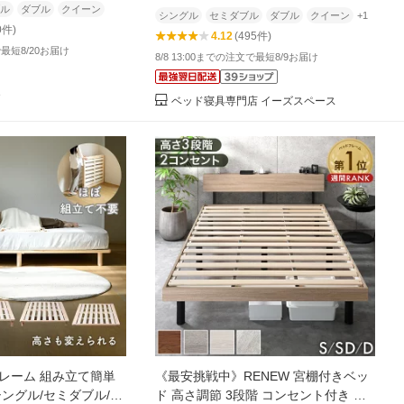
ル
ダブル
クイーン
トフレーム マットレスセット
シングル
セミダブル
ダブル
クイーン
+1
0件)
4.12
(495件)
で最短8/20お届け
8/8 13:00までの注文で最短8/9お届け
e
ベッド寝具専門店 イーズスペース
レーム 組み立て簡単
《最安挑戦中》RENEW 宮棚付きベッ
シングル/セミダブル/ダ
ド 高さ調節 3段階 コンセント付き キ