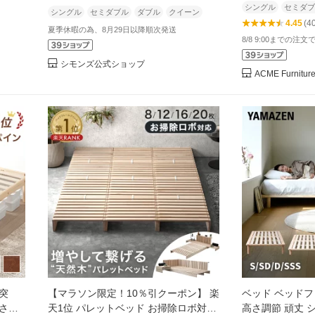
シングル
セミダブ
ーン ベッド コンセント付き 収納 すの
シングル
セミダブル
ダブル
クイーン
4.45
(4
こ
夏季休暇の為、8月29日以降順次発送
8/8 9:00までの注文
シモンズ公式ショップ
ACME Furnitur
台突
【マラソン限定！10％引クーポン】 楽
ベッド ベッドフ
高さ調
天1位 パレットベッド お掃除ロボ対応
高さ調節 頑丈 