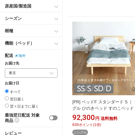
原産国/製造国
シーズン
樹種
機能（ベッド）
配送
海外
お届け先
お届け日
すべて
翌日届く
[PR]
ベッドF スタンダード S ｜
翌々日までに届く
グル ひのきベッド すのこベッド
ドフレーム 国産ひのき 無垢材 
最強翌日配送 対象
92,300
円
送料無料
商品
ムアルデヒド F☆☆☆☆ 簡単組立
839
ポイント
(
1
倍)
荷重200kg オイル塗装 シンプル
シングル
レビュー
製