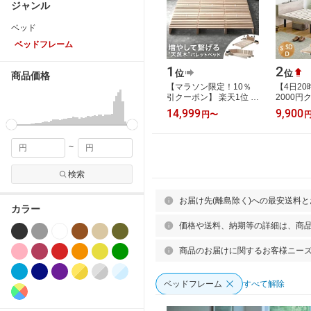
ジャンル
ベッド
ベッドフレーム
1
2
位
位
商品価格
【マラソン限定！10％
【4日20
引クーポン】 楽天1位 パ
2000
レットベッド お掃除ロ
ド シン
14,999
9,900
円
〜
ボ対応 天然木パイン シ
こベッド
ングルベッド…
調節 宮
~
検索
お届け先(離島除く)への最安送料
カラー
価格や送料、納期等の詳細は、商
商品のお届けに関するお客様ニー
ベッドフレーム
すべて解除