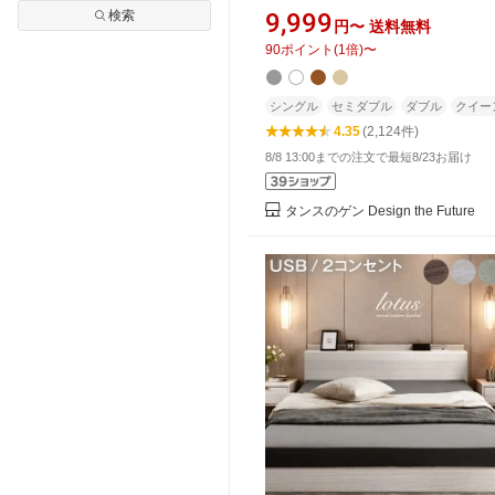
節 天然木 ベッドフレーム ベット
検索
9,999
円〜
送料無料
こベッド すのこ シングルベッド
90
ポイント
(
1
倍)
〜
ダブルベッド ダブルベッド クイ
ベッド 木製 北欧 シングル セミ
ダブル クイーン
シングル
セミダブル
ダブル
クイー
4.35
(2,124件)
8/8 13:00までの注文で最短8/23お届け
タンスのゲン Design the Future