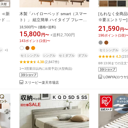
 ≪新
木製「ハイローベッド smart（スマー
[もれなく全商品P5
ド フ
ト）」 組立簡単 ハイタイプ フレーム
※要エントリー]
み
マットレス付 シングルベッド セミダ
ム マットレス付き
21,590
18,500円〜 (価格+送料)
円〜
2コンセ
ブルベッド ダブルベッド すのこベッ
SD D Q ロー
15,800
円〜
+送料2,700円
196
ポイント
(
1
倍)
ド マ
ド 北欧 おしゃれ セミシングルベッド
シングルベッド 
143
ポイント
(
1
倍)
〜
ブル
シングル セミダブル ダブル セミシン
ットレス付きシン
ンベッ
グル フレームのみ 天然木 ヘッドレス
脚 傷防止 キズ
ン
+1
セミシングル
シン
石崎家具
セミシングル
シングル
セミダブル
ダブル
4.3
(23
4.38
(2,847件)
8/8 13:00までの注
1〜3営業日以内に出荷予定(大型商品)
LOWYA(ロウ
スリーピー楽天市場店