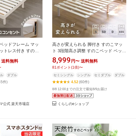
ベッドフレーム マッ
高さが変えられる 脚付き すのこマッ
ットレス付き すのこ
ト 3段階高さ調整 すのこベッド ベッド
 セミダブル ダブル ロ
フレーム 高床 高足 高脚 木製 すのこ
8,999
送料無料
円〜
送料無料
ッド おしゃれ S コン
木製ベッド 湿気対策 組み立て簡単 マ
〜
81
ポイント
(
1
倍)
〜
コイル ポケットコイ
ットレス別売り 山善 YAMAZEN 【送
ル
ダブル
セミシングル
シングル
セミダブル
ダブル
料無料】
45件)
4.52
(60件)
8/8 12:00までの注文で最短8/9お届け
マ公式 楽天市場店
くらしのeショップ