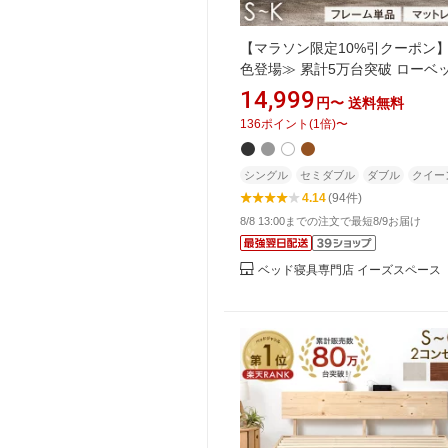
【マラソン限定10%引クーポン】
色登場≫ 累計5万台突破 ローベッ
レーム単品 / マットレス付き 厚
14,999
円〜
送料無料
10/14cm ベッドフレーム USB 
136
ポイント
(
1
倍)
〜
ント付 連結 ベッド シングルベッ
ットレス付き ベットフレーム ダ
ベッド クイーン ベッド クイー
シングル
セミダブル
ダブル
クイー
ド
4.14
(94件)
8/8 13:00までの注文で最短8/9お届け
ベッド寝具専門店 イーズスペース