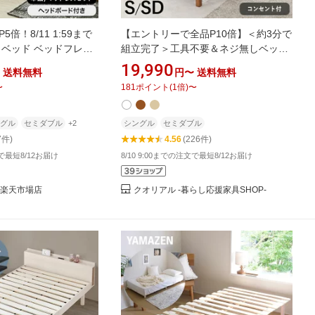
倍！8/11 1:59まで
【エントリーで全品P10倍】＜約3分で
 ベッド ベッドフレー
組立完了＞工具不要＆ネジ無しベッド
 マットレス SS S
コンセント付き S/SD【NEJILESS】ネ
19,990
送料無料
円〜
送料無料
 ロータイプ ローベッド
ジレス(すのこベッド ベッド マットレ
〜
181
ポイント
(
1
倍)
〜
フレーム おしゃれ マ
ス付き シングル セミダブル マットレ
グル 木製 テイスト
スセット 棚付き 宮棚付き ベッドフレ
防止 フェルト 組み立て
ーム 耐荷重200kg 簡単組立 シングル
グル
セミダブル
+2
シングル
セミダブル
ベッド マット
7件)
4.56
(226件)
文で最短8/12お届け
8/10 9:00までの注文で最短8/12お届け
ヤ)楽天市場店
クオリアル -暮らし応援家具SHOP-