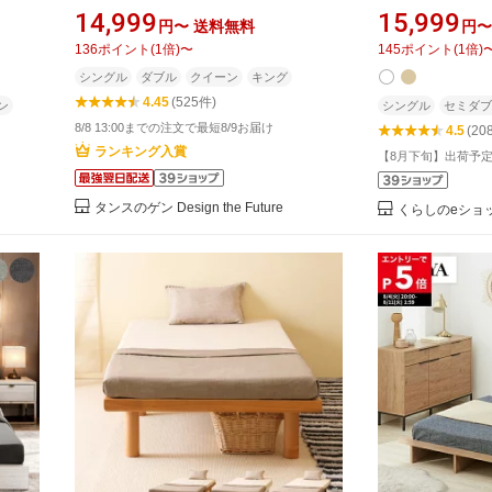
 すの
天然木パイン シングルベッド セミダ
ブル/セミシング
14,999
15,999
円〜
送料無料
円〜
 セミ
ブルベッド ダブルベッド クイーンベ
ッド パタントベ
136
ポイント
(
1
倍)
〜
145
ポイント
(
1
倍)
ーン
ッド シングル セミダブル ダブル クイ
ベッド 並べる 
シングル
ダブル
クイーン
キング
ダブル
ーン キング ファミリーベッド すのこ
い 本体完成品山善
4.45
(525件)
ベッド ベッド ベッドフレーム ローベ
無料】
ン
シングル
セミダブ
ッド
8/8 13:00までの注文で最短8/9お届け
4.5
(20
ランキング入賞
【8月下旬】出荷予
タンスのゲン Design the Future
くらしのeショ