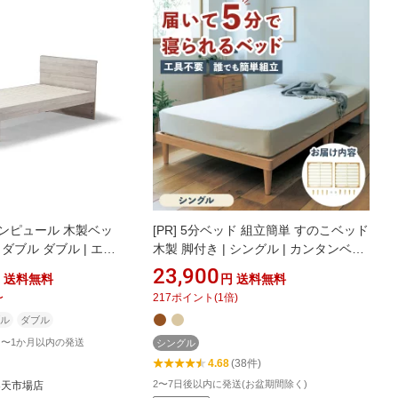
ンピュール 木製ベッ
[PR]
5分ベッド 組立簡単 すのこベッド
ダブル ダブル | エイ
木製 脚付き | シングル | カンタンベッ
ード ベッド下収納可 メー
ド ベッド 組み立て 簡単 ベッドフレー
23,900
送料無料
円
送料無料
ム 引っ越し 届いてすぐ 女性1人 脚付
〜
217
ポイント
(
1
倍)
き 寝室 新生活 シンプル すぐ寝 おしゃ
ル
ダブル
れ 移動 組立 ロー ミドル 5分
日〜1か月以内の発送
シングル
4.68
(38件)
2〜7日後以内に発送(お盆期間除く)
楽天市場店