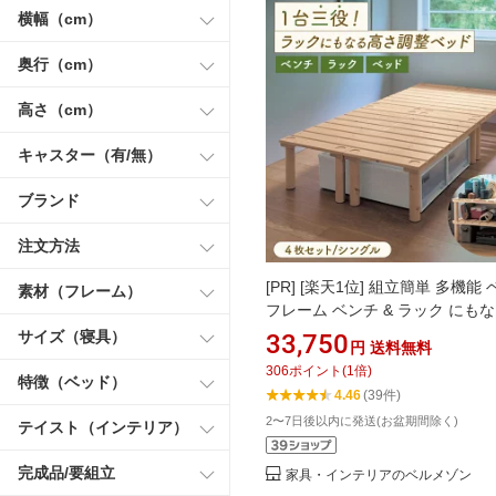
横幅（cm）
奥行（cm）
高さ（cm）
キャスター（有/無）
ブランド
注文方法
[PR]
[楽天1位] 組立簡単 多機能 
素材（フレーム）
フレーム ベンチ & ラック にもなる
枚セット | カンタンベッド 組み
サイズ（寝具）
33,750
円
送料無料
OK 高さ調整OK 来客 脚付き 買
306
ポイント
(
1
倍)
高さ 脚 ベッド ベット bed 寝室
特徴（ベッド）
4.46
(39件)
組み合わせ
2〜7日後以内に発送(お盆期間除く)
テイスト（インテリア）
完成品/要組立
家具・インテリアのベルメゾン