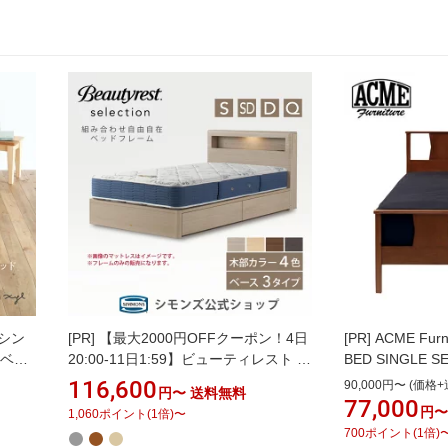
 シン
[PR]
【最大2000円OFFクーポン！4日
[PR]
ACME Furn
 ベッ
20:00-11日1:59】ビューティレスト セ
BED SINGLE S
低ホル
レクション ボックス2 ベッドフレーム
QUEEN ブル
116,600
90,000円〜 (価格+
円〜
送料無料
 耐
【シモンズ公式】引き出し/ステーショ
ングル セミダブ
77,000
円〜
1,060
ポイント
(
1
倍)
〜
 日本
ン/ダブルクッション 収納棚&照明付き
ンテリア ベッド
700
ポイント
(
1
倍)
木製 シングル セミダブル ダブル クイ
ーム 寝具 開梱