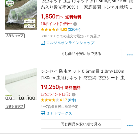
防虫ネット 虫よけネット 約1.8m×約5m/10m 銀
糸入り透光率90%！ 家庭菜園 トンネル栽培
野菜 べたがけ 無農薬栽培 鳥よけ 侵入防止 防虫
1,850
円〜
送料無料
シート 農業用 菜園 苗 畑 ハウス 園芸用 野菜栽
16
ポイント
(
1
倍)
〜
培 野菜作り 農業資材 ガーデニング 家庭菜園 園
4.63
(320件)
芸用品 夏
8/10 13:00までの注文で最短8/11お届け
マルソルオンラインショップ
同じ商品を安い順で見る
シンセイ 防虫ネット 0.6mm目 1.8m×100m
[180cm 虫除けネット 防虫網 防虫シート 虫よ
けネット]
19,250
円
送料無料
175
ポイント
(
1
倍)
4.17
(6件)
4〜7営業日後に発送予定
ミナトワークス
同じ商品を安い順で見る