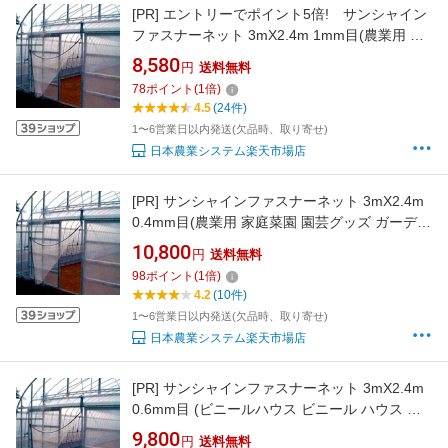
[PR]
エントリーでポイント5倍! サンシャイン
ファスナーネット 3mX2.4m 1mm目(農業用 家
庭菜園 園芸グッズ ガーデニング 農芸用 園芸用
8,580
円
送料無料
品 農業資材 農業用資材 ネット 網 日本農業シス
78
ポイント
(
1
倍)
テム ガーデニング資材 農業用品 ガーデニング
4.5
(24件)
グッズ 農業 園芸道具 園芸用具 農業用具)
1〜6営業日以内発送(欠品時、取り寄せ)
日本農業システム楽天市場店
[PR]
サンシャインファスナーネット 3mX2.4m
0.4mm目(農業用 家庭菜園 園芸グッズ ガーデニ
ング 農芸用 園芸用品 農業資材 農業用資材 ネッ
10,800
円
送料無料
ト 網 日本農業システム楽天市場店 ガーデニン
98
ポイント
(
1
倍)
グ資材 農業用品 ガーデニンググッズ 園芸グッ
4.2
(10件)
ズ 農業 園芸道具 園芸用具 農業用具)
1〜6営業日以内発送(欠品時、取り寄せ)
日本農業システム楽天市場店
[PR]
サンシャインファスナーネット 3mX2.4m
0.6mm目 (ビニールハウス ビニール ハウス 部
品 トンネル 栽培 資材 家庭菜園 害虫 サンシャ
9,800
円
送料無料