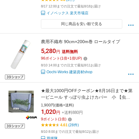
8/17 12:00までの注文で最短8/18お届け
イノベックス 楽天市場店
同じ商品を安い順で見る
農用不織布 90cm×200m巻 ロールタイプ
5,280
円
送料無料
96
ポイント
(
1
倍+
1
倍UP)
8/10 14:00までの注文で最短8/11お届け
Oochi-Works 建築資材shop
★最大1000円OFFクーポン★8月16日まで★第
一ビニール すっぽり虫よけカバー 小 【虫よ
けネット 防虫ネット プランター 虫除け 家庭菜
1,900円(価格+送料)
園 屋外 虫除けカバー 用 園芸 庭 ベランダ 防虫
1,020
円
+送料880円
カバー かぶせるだけ 害虫 鳥よけ 防鳥 侵入 防
9
ポイント
(
1
倍)
止 対策 カメムシ ヘッピリムシ ヘクサムシ
4.61
(28件)
8/10 8:00までの注文で最短8/12お届け
買援隊