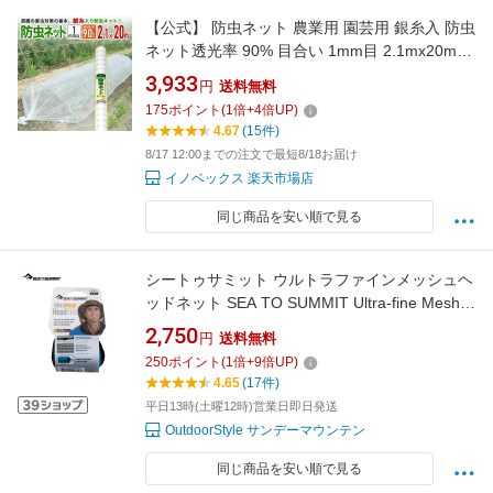
【公式】 防虫ネット 農業用 園芸用 銀糸入 防虫
ネット透光率 90% 目合い 1mm目 2.1mx20m
露地の小松菜 ホウレンソウ キャベツ レタス 白
3,933
円
送料無料
菜等葉物葉物 アブラムシ 青虫その他の害虫対
175
ポイント
(
1
倍+
4
倍UP)
策【代引き対象外】 【ダイオブランド】
4.67
(15件)
8/17 12:00までの注文で最短8/18お届け
イノベックス 楽天市場店
同じ商品を安い順で見る
シートゥサミット ウルトラファインメッシュヘ
ッドネット SEA TO SUMMIT Ultra-fine Mesh
Head Net ST82441 虫よけネット メッシュ 防
2,750
円
送料無料
虫 防虫ネット トラベル 旅行 ギフト フェス お
250
ポイント
(
1
倍+
9
倍UP)
しゃれ キャンプ アウトドア
4.65
(17件)
平日13時(土曜12時)営業日即日発送
OutdoorStyle サンデーマウンテン
同じ商品を安い順で見る