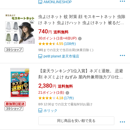
AMONLINESHOP
虫よけネット 蚊 対策 顔 モスキートネット 虫除
け ネット 虫よけハット 虫よけネット 被るだけ
キャンプ用品 紫外線対策 防虫 ガーデニング 園
740
円
送料無料
芸 農作業 釣り 登山 ハイキング トレッキング
30
ポイント
(
1
倍+
4
倍UP)
メッシュ アウトドア 軽量 コンパクト
4.55
(108件)
9時までの注文で当日出荷(休業日除く)
petit planet 楽天市場店
【楽天ランキング1位入賞】ネズミ退散。 忌避
剤 ネズミよけ ねずみ 屋内外兼用強力プロ仕
様・天然香料だから安心・効き目長持ち約1年
2,380
円
送料無料
便利な結束ベルト付 5枚入 2.5～5畳用 (白の不
21
ポイント
(
1
倍)
織布)
4.18
(17件)
8/9 12:00までの注文で最短8/10お届け
ホリック
同じ商品を安い順で見る