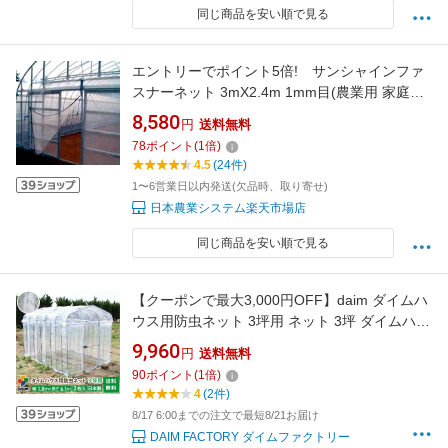
同じ商品を安い順で見る
エントリーでポイント5倍! サンシャインファ
スナーネット 3mX2.4m 1mm目(農業用 家庭菜
園 園芸グッズ ガーデニング 農芸用 園芸用品 農
8,580
円
送料無料
業資材 農業用資材 ネット 網 日本農業システム
78
ポイント
(
1
倍)
ガーデニング資材 農業用品 ガーデニンググッ
4.5
(24件)
ズ 農業 園芸道具 園芸用具 農業用具)
1〜6営業日以内発送(欠品時、取り寄せ)
日本農業システム楽天市場店
同じ商品を安い順で見る
【クーポンで最大3,000円OFF】daim ダイムハ
ウス用防虫ネット 3坪用 ネット 3坪 ダイムハウ
ス ビニールハウス 小型ハウス張替え 防虫 虫除
9,960
円
送料無料
け 風通し 通気性 風 虫 虫よけ 抑制 野菜 付け替
90
ポイント
(
1
倍)
え 張り替え 張りかえ 涼しい 送料無料
4
(2件)
8/17 6:00までの注文で最短8/21お届け
DAIM FACTORY ダイムファクトリー