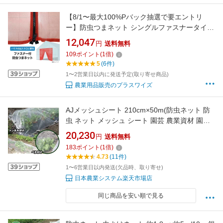
【8/1〜最大100%Pバック抽選で要エントリ
ー】防虫つまネット シングルファスナータイプ
赤 XR-2700 目合0.8mm 幅3000mm 高さ
12,047
円
送料無料
2500mm ビニールハウス 入口用 ネット ハウス
109
ポイント
(
1
倍)
用品 農業 日本ワイドクロス サT DZ
5
(6件)
1〜2営業日以内に発送予定(取り寄せ商品)
農業用品販売のプラスワイズ
AJメッシュシート 210cm×50m(防虫ネット 防
虫 ネット メッシュ シート 園芸 農業資材 園芸
用品 農業 畑 農業用 家庭菜園 虫除けネット 虫
20,230
円
送料無料
よけネット 防虫網 レタス トマト ほうれん草 き
183
ポイント
(
1
倍)
のこ 野菜 無農薬野菜 トンネルがけ ベタがけ ハ
4.73
(11件)
ウス栽培 ビニールハウス)
1〜6営業日以内発送(欠品時、取り寄せ)
日本農業システム楽天市場店
同じ商品を安い順で見る