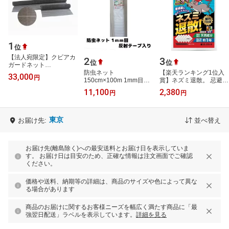
1
位
【法人宛限定】クビアカ
2
3
位
位
ガードネット
0.4mm×180cm×50m巻 1
防虫ネット
【楽天ランキング1位入
33,000
円
本
150cm×100m 1mm目合
賞】ネズミ退散。 忌避剤
い 栽培ネット シンセイ
ネズミよけ ねずみ 屋内
11,100
2,380
円
円
外兼用強力プロ仕様・天
然香料だ…
東京
お届け先:
並べ替え
お届け先(離島除く)への最安送料とお届け日を表示していま
す。 お届け日は目安のため、正確な情報は注文画面でご確認
ください。
価格や送料、納期等の詳細は、商品のサイズや色によって異な
る場合があります
商品のお届けに関するお客様ニーズを幅広く満たす商品に「最
強翌日配送」ラベルを表示しています。
詳細を見る