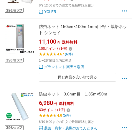
園芸用品
8/9 12:00までの注文で最短8/19お届け
YOLER
防虫ネット 150cm×100m 1mm目合い 栽培ネッ
ト シンセイ
11,100
円
送料無料
100
ポイント
(
1
倍)
4.67
(6件)
1〜2営業日以内に発送
グラントマト 楽天市場店
同じ商品を安い順で見る
防虫ネット 0.6mm目 1.35m×50m
6,980
円
送料無料
63
ポイント
(
1
倍)
4.6
(5件)
8/10 9:00までの注文で最短8/13お届け
農薬・資材・農機のおてんとさん