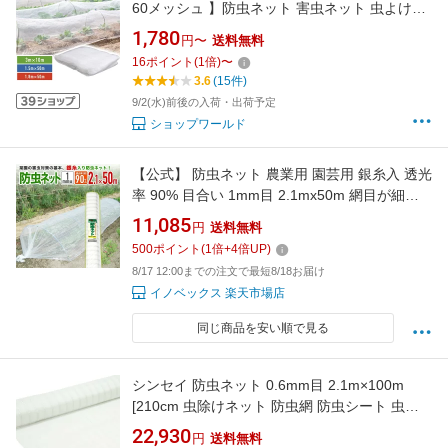
60メッシュ 】防虫ネット 害虫ネット 虫よけネ
ット ネット プランター 家庭菜園 害虫ネット 畑
1,780
円〜
送料無料
ベランダ ハウス 害虫 害虫対策 侵入 防止 予防
16
ポイント
(
1
倍)
〜
食害 野菜 果物 トンネル栽培 園芸 栽培 網 防虫
3.6
(15件)
網 虫除け 3m × 10m1.8m × 50m1
9/2(水)前後の入荷・出荷予定
ショップワールド
【公式】 防虫ネット 農業用 園芸用 銀糸入 透光
率 90% 目合い 1mm目 2.1mx50m 網目が細か
い 露地の小松菜 ホウレンソウ キャベツ レタス
11,085
円
送料無料
白菜等葉物野菜 青虫その他の害虫対策【代引き
500
ポイント
(
1
倍+
4
倍UP)
対象外】 【ダイオブランド】
8/17 12:00までの注文で最短8/18お届け
イノベックス 楽天市場店
同じ商品を安い順で見る
シンセイ 防虫ネット 0.6mm目 2.1m×100m
[210cm 虫除けネット 防虫網 防虫シート 虫よ
けネット]
22,930
円
送料無料