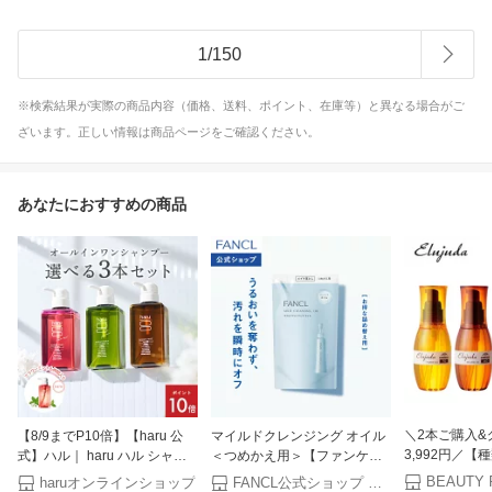
1
/
150
※検索結果が実際の商品内容（価格、送料、ポイント、在庫等）と異なる場合がご
ざいます。正しい情報は商品ページをご確認ください。
あなたにおすすめの商品
＼2本ご購入&
【8/9までP10倍】【haru 公
マイルドクレンジング オイル
3,992円／
式】ハル｜ haru ハル シャン
＜つめかえ用＞【ファンケル
ルボン エルジ
プー 選べる 3本セット 100%
公式】 [FANCL クレンジング
haruオンラインショップ
FANCL公式ショップ 楽天市場店