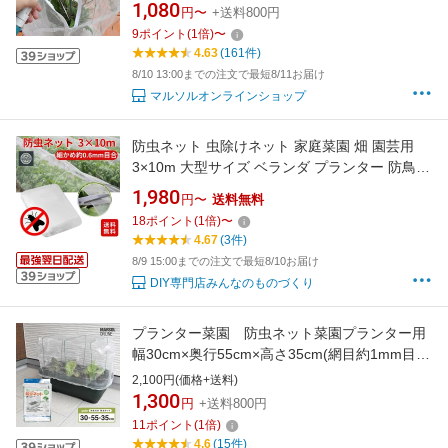
ュ 銀糸入り 透光率90％ 虫よけネット ミニトマ
1,080
円〜
+送料800円
ト レモン ブルーベリー きゅうり 枝豆 トマト
9
ポイント
(
1
倍)
〜
オクラ
4.63
(161件)
8/10 13:00までの注文で最短8/11お届け
マルソルオンラインショップ
防虫ネット 虫除けネット 家庭菜園 畑 園芸用
3×10m 大型サイズ ベランダ プランター 防鳥ネ
ット 農業用 害虫対策 細かい目合い 0.6mm 虫
1,980
円〜
送料無料
よけ網 防風 遮光 透光性 通気性抜群 簡単設置
18
ポイント
(
1
倍)
〜
作物保護 野菜 果樹 花 花壇 ハウス栽培 省農薬
4.67
(3件)
収穫アップ 耐久性抜群
8/9 15:00までの注文で最短8/10お届け
DIY専門店みんなのものづくり
プランター菜園 防虫ネット菜園プランター用
幅30cm×奥行55cm×高さ35cm(網目約1mm目)
白メッシュ 銀糸入り 透光率90％ 虫よけネット
2,100円(価格+送料)
農園芸用資材 ベランダ イチゴ
1,300
円
+送料800円
11
ポイント
(
1
倍)
4.6
(15件)