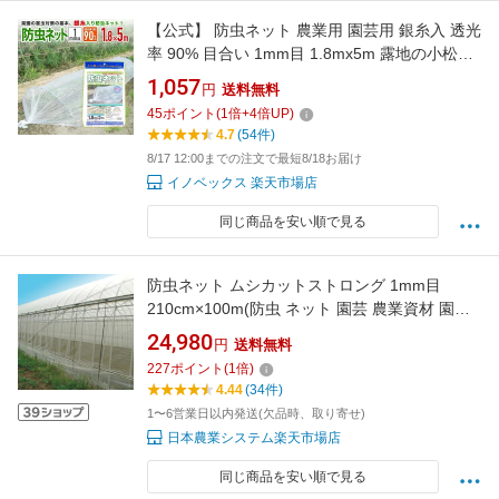
【公式】 防虫ネット 農業用 園芸用 銀糸入 透光
率 90% 目合い 1mm目 1.8mx5m 露地の小松菜
ホウレンソウ キャベツ レタス 白菜等葉物葉物
1,057
円
送料無料
アブラムシ 青虫その他の害虫対策【代引き対
45
ポイント
(
1
倍+
4
倍UP)
象】 【ダイオブランド】
4.7
(54件)
8/17 12:00までの注文で最短8/18お届け
イノベックス 楽天市場店
同じ商品を安い順で見る
防虫ネット ムシカットストロング 1mm目
210cm×100m(防虫 ネット 園芸 農業資材 園芸
用品 農業 畑 農業用 家庭菜園 虫除けネット 虫
24,980
円
送料無料
よけネット 防虫網 ガーデニング用品 有機栽培
227
ポイント
(
1
倍)
菜園用 トンネル ビニールハウス ビニール ハウ
4.44
(34件)
ス 無農薬栽培 減農薬栽培)
1〜6営業日以内発送(欠品時、取り寄せ)
日本農業システム楽天市場店
同じ商品を安い順で見る