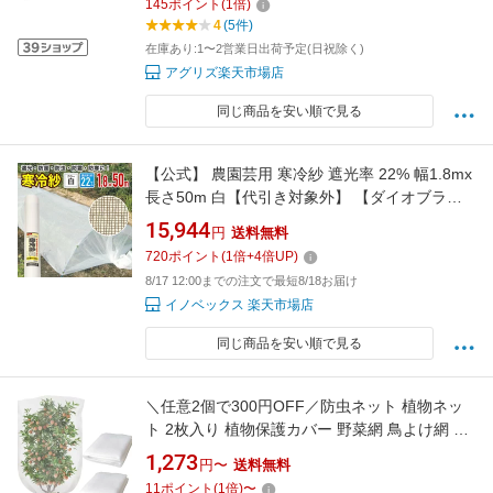
145
ポイント
(
1
倍)
畑 網目 野菜 白 180cm)
4
(5件)
在庫あり:1〜2営業日出荷予定(日祝除く)
アグリズ楽天市場店
同じ商品を安い順で見る
【公式】 農園芸用 寒冷紗 遮光率 22% 幅1.8mx
長さ50m 白【代引き対象外】 【ダイオブラン
ド】
15,944
円
送料無料
720
ポイント
(
1
倍+
4
倍UP)
8/17 12:00までの注文で最短8/18お届け
イノベックス 楽天市場店
同じ商品を安い順で見る
＼任意2個で300円OFF／防虫ネット 植物ネッ
ト 2枚入り 植物保護カバー 野菜網 鳥よけ網 メ
ッシュ巾着式 防風 防虫 鳥対策 園芸用ネット 菜
1,273
円〜
送料無料
園 プランター 花壇適用のホワイト透明 通気性
11
ポイント
(
1
倍)
〜