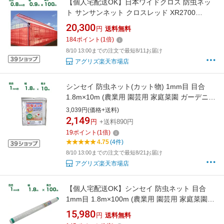
【個人宅配送OK】日本ワイドクロス 防虫ネッ
ト サンサンネット クロスレッド XR2700
0.8mm目 0.9m×100m 透光率70% (農業用)(園
20,300
円
送料無料
芸用)(農業資材)(家庭菜園)(防虫網)(虫よけネッ
184
ポイント
(
1
倍)
ト)(ビニールハウス)(90cm)
8/10 13:00までの注文で最短8/11お届け
アグリズ楽天市場店
シンセイ 防虫ネット(カット物) 1mm目 目合
1.8m×10m (農業用 園芸用 家庭菜園 ガーデニン
グ 農業資材 防虫網 虫除けネット トンネル 畑
3,039円(価格+送料)
ビニールハウス 野菜 網目 べたがけ 畑 網目 野
2,149
円
+送料890円
菜 白 180cm)
19
ポイント
(
1
倍)
4.75
(4件)
8/10 13:00までの注文で最短8/21お届け
アグリズ楽天市場店
【個人宅配送OK】シンセイ 防虫ネット 目合
1mm目 1.8m×100m (農業用 園芸用 家庭菜園
ガーデニング 農業資材 防虫網 虫除けネット ト
15,980
円
送料無料
ンネル 畑 ビニールハウス 野菜 網目 べたがけ