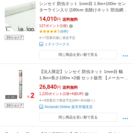
シンセイ 防虫ネット 1mm目 1.8m×100m セン
ターライン入り [180cm 虫除けネット 防虫網
防虫シート 虫よけネット]
14,010
円
送料無料
127
ポイント
(
1
倍)
5
(6件)
4〜7営業日後に発送予定
ミナトワークス
同じ商品を安い順で見る
【法人限定】シンセイ 防虫ネット 1mm目 幅
1.8m×長さ100m ×2個 セット販売 【メーカー直
送・代引不可・置配不可】
26,840
円
送料無料
1,220
ポイント
(
1
倍+
4
倍UP)
4〜8営業日で発送予定(8/8〜8/16除く)
Arclands Online 楽天市場支店
同じ商品を安い順で見る