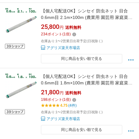
【個人宅配送OK】シンセイ 防虫ネット 目合
0.6mm目 2.1m×100m (農業用 園芸用 家庭菜園
農業資材 防虫網 虫除けネット トンネル 畑 ビニ
25,800
円
送料無料
ールハウス 野菜 網目 べたがけ アブラムシ アザ
234
ポイント
(
1
倍)
ミウマ 白 210cm)
在庫あり:1〜2営業日出荷予定(日祝除く)
アグリズ楽天市場店
同じ商品を安い順で見る
【個人宅配送OK】シンセイ 防虫ネット 目合
0.6mm目 1.8m×100m (農業用 園芸用 家庭菜園
農業資材 防虫網 虫除けネット トンネル 畑 ビニ
21,800
円
送料無料
ールハウス 野菜 網目 べたがけ アブラムシ アザ
198
ポイント
(
1
倍)
ミウマ 白 180cm)
4.75
(4件)
在庫あり:1〜2営業日出荷予定(日祝除く)
アグリズ楽天市場店
同じ商品を安い順で見る