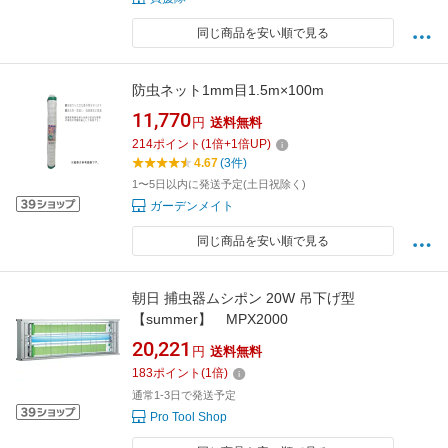
同じ商品を安い順で見る
防虫ネット1mm目1.5m×100m
11,770
円
送料無料
214
ポイント
(
1
倍+
1
倍UP)
4.67
(3件)
1〜5日以内に発送予定(土日祝除く)
ガーデンメイト
同じ商品を安い順で見る
朝日 捕虫器ムシポン 20W 吊下げ型
【summer】 MPX2000
20,221
円
送料無料
183
ポイント
(
1
倍)
通常1-3日で発送予定
Pro Tool Shop