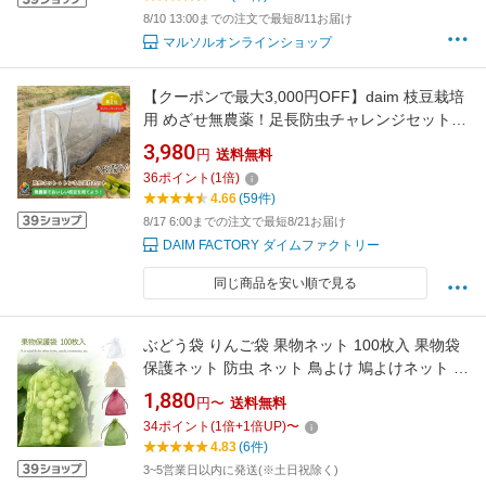
8/10 13:00までの注文で最短8/11お届け
マルソルオンラインショップ
【クーポンで最大3,000円OFF】daim 枝豆栽培
用 めざせ無農薬！足長防虫チャレンジセット
間口40〜50cm×肩幅40cm×奥行き180cm×高さ
3,980
円
送料無料
60cm 家庭菜園 畑 栽培 害虫 防虫 虫よけ 虫除
36
ポイント
(
1
倍)
け ネット 虫よけネット 防虫ネット ハウス
4.66
(59件)
8/17 6:00までの注文で最短8/21お届け
DAIM FACTORY ダイムファクトリー
同じ商品を安い順で見る
ぶどう袋 りんご袋 果物ネット 100枚入 果物袋
保護ネット 防虫 ネット 鳥よけ 鳩よけネット び
わ 桃 イチゴ ぶどう 果樹用防鳥ネット 果物保護
1,880
円〜
送料無料
バッグ ブドウ用 果実袋 カラス対策 害虫鳥避け
34
ポイント
(
1
倍+
1
倍UP)
〜
園芸工具 農業用 通気性 メッシュ 巾着袋 果樹園
4.83
(6件)
収穫 栽培用 15color
3~5営業日以内に発送(※土日祝除く)