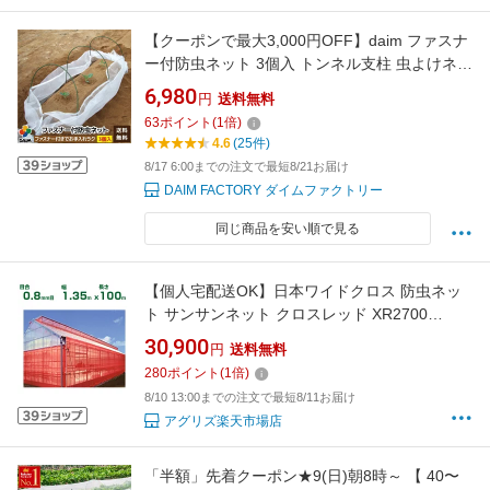
【クーポンで最大3,000円OFF】daim ファスナ
ー付防虫ネット 3個入 トンネル支柱 虫よけネッ
ト 菜園 園芸 支柱 ガーデニング 虫除け 家庭菜
6,980
円
送料無料
園 送料無料
63
ポイント
(
1
倍)
4.6
(25件)
8/17 6:00までの注文で最短8/21お届け
DAIM FACTORY ダイムファクトリー
同じ商品を安い順で見る
【個人宅配送OK】日本ワイドクロス 防虫ネッ
ト サンサンネット クロスレッド XR2700
0.8mm目 1.35m×100m 透光率70% (農業用)(園
30,900
円
送料無料
芸用)(農業資材)(家庭菜園)(防虫網)(虫よけネッ
280
ポイント
(
1
倍)
ト)(ビニールハウス)(135cm)
8/10 13:00までの注文で最短8/11お届け
アグリズ楽天市場店
「半額」先着クーポン★9(日)朝8時～ 【 40〜