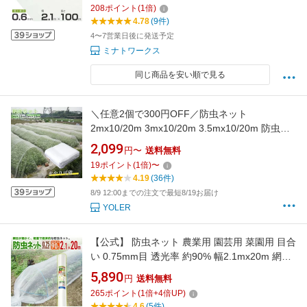
208
ポイント
(
1
倍)
4.78
(9件)
4〜7営業日後に発送予定
ミナトワークス
同じ商品を安い順で見る
＼任意2個で300円OFF／防虫ネット
2mx10/20m 3mx10/20m 3.5mx10/20m 防虫シ
ート 防虫網 鳥よけ ネット ムシカットストロン
2,099
円〜
送料無料
グ 透光性90% 灌水可能 1mm目合 2倍厚さ 家庭
19
ポイント
(
1
倍)
〜
菜園 畑 野菜 園芸 農業資材 害鳥対策 侵入防止
4.19
(36件)
ガーデニング
8/9 12:00までの注文で最短8/19お届け
YOLER
【公式】 防虫ネット 農業用 園芸用 菜園用 目合
い 0.75mm目 透光率 約90% 幅2.1mx20m 網目
が細かい 露地の小松菜 ホウレンソウ キャベツ
5,890
円
送料無料
レタス 白菜等葉物野菜 青虫その他の害虫対策
265
ポイント
(
1
倍+
4
倍UP)
【代引き対象外】 【ダイオブランド】
4.6
(5件)