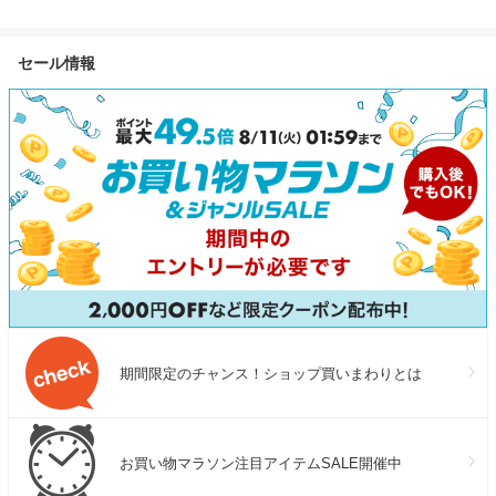
ョン+/エマルジ
天然由来 ノンシリコン
マイクレ 無添加 毛穴 マイル
リートメント 12
kurokamiスカルプ アミノ酸 地
ドクレンジングオイル クレン
正規品 洗い流
肌 リンス不要 ダメージ補修
ジングオイル オイルクレンジ
セール情報
メント ヘアミ
ヘアケア ボリューム オールイ
ング メイク落とし 詰め替え]
ンプラス サロ
ンワン
アウトバストリ
料無料
期間限定のチャンス！ショップ買いまわりとは
お買い物マラソン注目アイテムSALE開催中