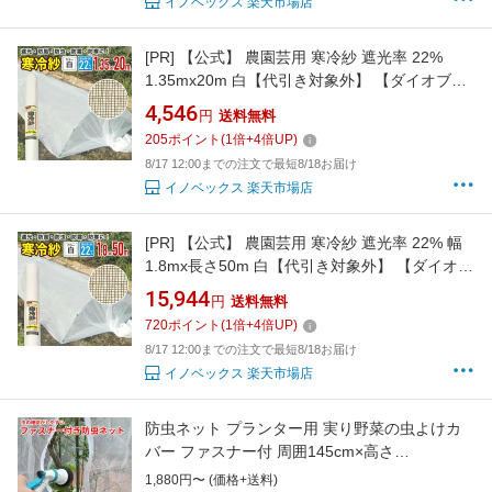
イノベックス 楽天市場店
[PR]
【公式】 農園芸用 寒冷紗 遮光率 22%
1.35mx20m 白【代引き対象外】 【ダイオブラ
ンド】
4,546
円
送料無料
205
ポイント
(
1
倍+
4
倍UP)
8/17 12:00までの注文で最短8/18お届け
イノベックス 楽天市場店
[PR]
【公式】 農園芸用 寒冷紗 遮光率 22% 幅
1.8mx長さ50m 白【代引き対象外】 【ダイオブ
ランド】
15,944
円
送料無料
720
ポイント
(
1
倍+
4
倍UP)
8/17 12:00までの注文で最短8/18お届け
イノベックス 楽天市場店
防虫ネット プランター用 実り野菜の虫よけカ
バー ファスナー付 周囲145cm×高さ
175cm/205cm×175cm(網目約1mm目) 白メッシ
1,880円〜 (価格+送料)