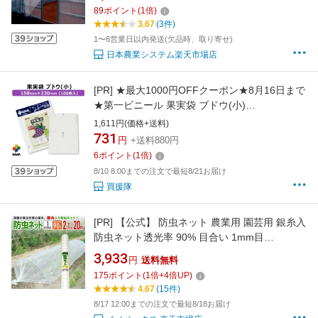
イン 農業用 園芸ネット 虫よけネット 虫除け 防
89
ポイント
(
1
倍)
虫ネット 農業 用 防虫 網 ネット 農業資材 農業
3.67
(3件)
用資材 園芸資材 園芸用資材・雑品 園芸用品)
1〜6営業日以内発送(欠品時、取り寄せ)
日本農業システム楽天市場店
[PR]
★最大1000円OFFクーポン★8月16日まで
★第一ビニール 果実袋 ブドウ(小)
230mm×158mm (100枚入りパック) 【果実袋
1,611円(価格+送料)
害虫予防 傷予防 キズ予防 くだもの袋 フルーツ
731
円
+送料880円
袋 ブドウ袋 葡萄用 袋 袋かけ 袋掛け 寒冷対策
6
ポイント
(
1
倍)
掛袋 鳥対策 害虫対策 風雨保護】【ぶどう 葡萄
8/10 8:00までの注文で最短8/21お届け
ぶどう袋】【
買援隊
[PR]
【公式】 防虫ネット 農業用 園芸用 銀糸入
防虫ネット透光率 90% 目合い 1mm目
2.1mx20m 露地の小松菜 ホウレンソウ キャベ
3,933
円
送料無料
ツ レタス 白菜等葉物葉物 アブラムシ 青虫その
175
ポイント
(
1
倍+
4
倍UP)
他の害虫対策【代引き対象外】 【ダイオブラン
4.67
(15件)
ド】
8/17 12:00までの注文で最短8/18お届け