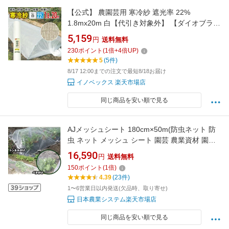
【公式】 農園芸用 寒冷紗 遮光率 22%
1.8mx20m 白【代引き対象外】 【ダイオブラン
ド】
5,159
円
送料無料
230
ポイント
(
1
倍+
4
倍UP)
5
(5件)
8/17 12:00までの注文で最短8/18お届け
イノベックス 楽天市場店
同じ商品を安い順で見る
AJメッシュシート 180cm×50m(防虫ネット 防
虫 ネット メッシュ シート 園芸 農業資材 園芸
用品 農業 畑 農業用 家庭菜園 虫除けネット 虫
16,590
円
送料無料
よけネット 防虫網 レタス トマト ほうれん草 き
150
ポイント
(
1
倍)
のこ 野菜 無農薬野菜 トンネルがけ ベタがけ ハ
4.39
(23件)
ウス栽培 ビニールハウス)
1〜6営業日以内発送(欠品時、取り寄せ)
日本農業システム楽天市場店
同じ商品を安い順で見る