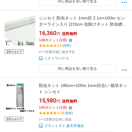
同じ商品を安い順で見る
シンセイ 防虫ネット 1mm目 2.1m×100m セン
ターライン入り [210cm 虫除けネット 防虫網
防虫シート 虫よけネット]
16,360
円
送料無料
148
ポイント
(
1
倍)
4.8
(5件)
4〜7営業日後に発送予定
ミナトワークス
同じ商品を安い順で見る
防虫ネット 180cm×100m 1mm目合い 栽培ネッ
ト シンセイ
15,980
円
送料無料
145
ポイント
(
1
倍)
4.78
(9件)
1〜2営業日以内に発送
グラントマト 楽天市場店