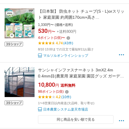
【日本製】 防虫ネット チューブ(S・L)orスリッ
ト 家庭菜園 約周囲170cm×高さ
80/120/170cm(網目約1mm目) 白メッシュ 銀糸
1,330円〜 (価格+送料)
入り 透光率90％ 虫よけネット プランター みか
530
円〜
+送料800円
ん ししとう ピーマン トマト ミニトマト ブルー
4
ポイント
(
1
倍)
〜
ベリー レモン サクランボ キュウリ
4.74
(43件)
8/10 13:00までの注文で最短8/11お届け
マルソルオンラインショップ
サンシャインファスナーネット 3mX2.4m
0.4mm目(農業用 家庭菜園 園芸グッズ ガーデニ
ング 農芸用 園芸用品 農業資材 農業用資材 ネッ
10,800
円
送料無料
ト 網 日本農業システム楽天市場店 ガーデニン
98
ポイント
(
1
倍)
グ資材 農業用品 ガーデニンググッズ 園芸グッ
4.2
(10件)
ズ 農業 園芸道具 園芸用具 農業用具)
1〜6営業日以内発送(欠品時、取り寄せ)
日本農業システム楽天市場店
同じ商品を安い順で見る