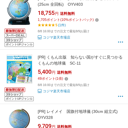
(25cm 全回転) OYV403
18,755
円
送料無料
1,705
ポイント
(
10
%ポイントバック)
5
(1件)
8/8 16:00までの注文で最短8/9お届け
コジマ楽天市場店
ポイントUPジャンル
[PR]
くもん出版 知らない国がすぐに見つかる
くもんの地球儀 SC-11
5,400
円
送料無料
49
ポイント
(
1
倍)
8/8 16:00までの注文で最短8/9お届け
コジマ楽天市場店
ポイントUPジャンル
[PR]
レイメイ 国旗付地球儀 (30cm 組立式)
OYV328
9,709
円
送料無料