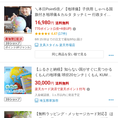
＼本日Point5倍／【地球儀】子供用 しゃべる国
旗付き地球儀＆カルタ タッチミー 行政タイプ
20cm球 タッチペン 音声機能 クイズ 小学生 子
16,980
円
送料無料
供 最新OYV1138 2026/07（誕生日 お祝い プレ
770
ポイント
(
1
倍+
4
倍UP)
ゼント ラッピング無料）
4.47
(17件)
8/8 15:00までの注文で最短8/9お届け
文具スタイル 楽天市場店
ポイントUPジャンル
同じ商品を安い順で見る
【ふるさと納税】知らない国がすぐに見つかる
くもんの地球儀 球径20センチ | くもん KUMON
地球儀 トップメーカー 渡辺教具製作所 お祝い
30,000
円
送料無料
ギフト インテリア クリスマス プレゼント 誕生
楽天カード決済で楽天ポイント付与
日 子ども 孫 インテリア おすすめ 人気 ブラン
入金確認後、1ヵ月以内に発送予定
ド お誕生日 子供 埼玉県 草加市
埼玉県草加市
【無料ラッピング・メッセージカード対応】 ほ