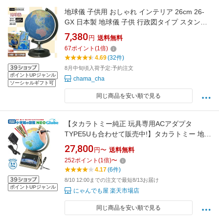
地球儀 子供用 おしゃれ インテリア 26cm 26-
GX 日本製 地球儀 子供 行政図タイプ スタンダ
ードモデル 学習用 こども用 子ども 教材 学習
7,380
円
送料無料
入学祝 世界地図付き 日本地図付き クリスマス
67
ポイント
(
1
倍)
プレゼント FSサーチ
4.69
(32件)
8月中旬頃入荷予定:予約注文
ポイントUPジャンル
chama_cha
ソーシャルギフト可
同じ商品を安い順で見る
【タカラトミー純正 玩具専用ACアダプタ
TYPE5Uも合わせて販売中!】タカラトミー 地球
儀 小学館の図鑑 NEO Globe (シャンパンゴール
27,800
円〜
送料無料
ドカラー) 音声と画像で学ぶ！！地球儀とパッ
252
ポイント
(
1
倍)
〜
ドが連動！しゃべる地球儀！
4.17
(6件)
8/10 12:00までの注文で最短8/13お届け
ポイントUPジャンル
にゃんでも屋 楽天市場店
同じ商品を安い順で見る