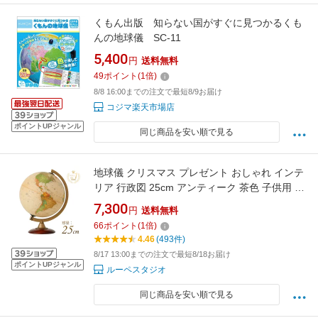
くもん出版 知らない国がすぐに見つかるくも
んの地球儀 SC-11
5,400
円
送料無料
49
ポイント
(
1
倍)
8/8 16:00までの注文で最短8/9お届け
コジマ楽天市場店
ポイントUPジャンル
同じ商品を安い順で見る
地球儀 クリスマス プレゼント おしゃれ インテ
リア 行政図 25cm アンティーク 茶色 子供用 大
人 小学生 女の子 男の子 おすすめ 人気 入学祝
7,300
円
送料無料
い 勉強 学習 ギフト 行政タイプ 25cm球 学習
66
ポイント
(
1
倍)
イタリア製
4.46
(493件)
8/17 13:00までの注文で最短8/18お届け
ポイントUPジャンル
ルーペスタジオ
同じ商品を安い順で見る