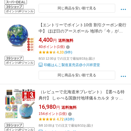
同じ商品を安い順で見る
ポイントUPジャンル
【エントリーでポイント10倍 割引クーポン発行
中】 ほぼ日のアースボール 地球の「今」がリ
アルタイムに見える、国境のない地球儀 直径約
4,400
円
送料無料
15cm
40
ポイント
(
1
倍)
4.33
(9件)
8/10 12:00までの注文で最短8/19お届け
ポイントUPジャンル
印鑑はんこ製造直売店@小川祥雲堂
同じ商品を安い順で見る
（レビューで北海道米プレゼント）【選べる特
典付】 しゃべる国旗付地球儀＆カルタ タッチ
ミー レイメイ藤井 OYV1138 タッチペン付き 地
16,980
円
送料無料
球儀 世界地図 学習 知育玩具 入園 入学 入学祝
154
ポイント
(
1
倍)
い プレゼント
4.72
(43件)
8/8 10:00までの注文で最短8/10お届け
ポイントUPジャンル