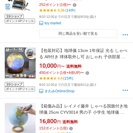
252
ポイント
(
1
倍)
〜
4.36
(14件)
8/10 12:00までの注文で最短8/19お届け
ポイントUPジャンル
toy market
同じ商品を安い順で見る
【包装対応】地球儀 13cm 1年保証 光る しゃべ
る AR付き 球体取外し可 おしゃれ 子供部屋 イ
ンテリア 知育玩具 子供 孫 誕生日 ハロウィン
10,000
円〜
送料無料
子ども プレゼント 消灯時は地勢図 点灯時は行
450
ポイント
(
1
倍+
4
倍UP)
〜
政図 Fun Globe 軸無し bekvam クリスマス
4.4
(15件)
8/10 12:00までの注文で最短8/11お届け
ポイントUPジャンル
きわみOnlineShop
【箱傷み品】レイメイ藤井 しゃべる国旗付き地
球儀 25cm CYV3014 男の子 小学生 地球儀 世
界地図 地理 社会科 学習 初心者 子供 自由学習
16,800
円
送料無料
152
ポイント
(
1
倍)