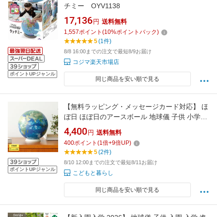
チミー OYV1138
17,136
円
送料無料
1,557
ポイント
(
10
%ポイントバック)
5
(1件)
8/8 16:00までの注文で最短8/9お届け
コジマ楽天市場店
ポイントUPジャンル
同じ商品を安い順で見る
【無料ラッピング・メッセージカード対応】 ほ
ぼ日 ほぼ日のアースボール 地球儀 子供 小学生
おしゃれ スマホ連動 アプリ 知育玩具 インテリ
4,400
円
送料無料
ア 入学祝い プレゼント
400
ポイント
(
1
倍+
9
倍UP)
5
(2件)
8/10 12:00までの注文で最短8/11お届け
ポイントUPジャンル
こどもと暮らし
同じ商品を安い順で見る