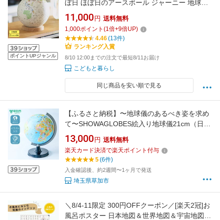
ぼ日 ほぼ日のアースボール ジャーニー 地球儀
子供 小学生 おしゃれ スマホ連動 アプリ 知育玩
11,000
円
送料無料
具 インテリア 入学祝い プレゼント
1,000
ポイント
(
1
倍+
9
倍UP)
4.46
(13件)
ランキング入賞
ポイントUPジャンル
8/10 12:00までの注文で最短8/11お届け
こどもと暮らし
同じ商品を安い順で見る
【ふるさと納税】〜地球儀のあるべき姿を求め
て〜SHOWAGLOBES絵入り地球儀21cm（日本
地図付） | 地球儀 色分け 国 地域別 地図 日本地
13,000
円
送料無料
図 イラスト こども 子ども 子供 お子様 大人 家
楽天カード決済で楽天ポイント付与
族 インテリア 記念 入学 ギフト プレゼント お
5
(6件)
祝い 人気 ホルダー 台座 埼玉県 草加市
入金確認後、約2週間〜1ヶ月で発送
埼玉県草加市
＼8/4-11限定 300円OFFクーポン／[楽天2冠]お
風呂ポスター 日本地図＆世界地図＆宇宙地図 3