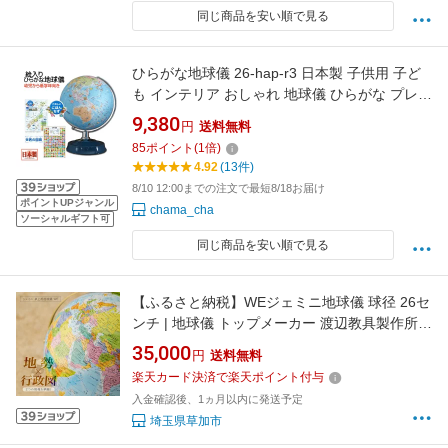
同じ商品を安い順で見る
ひらがな地球儀 26-hap-r3 日本製 子供用 子ど
も インテリア おしゃれ 地球儀 ひらがな プレゼ
ント 絵入り 付録付き 学習用 おすすめ 子供 幼
9,380
円
送料無料
児 低学年 入学祝 入園祝 世界の国旗 日本地図付
85
ポイント
(
1
倍)
き 低反射 手貼り 送料無料 26cm クリスマス
4.92
(13件)
FSサーチ
8/10 12:00までの注文で最短8/18お届け
ポイントUPジャンル
chama_cha
ソーシャルギフト可
同じ商品を安い順で見る
【ふるさと納税】WEジェミニ地球儀 球径 26セ
ンチ | 地球儀 トップメーカー 渡辺教具製作所
お祝い ギフト クリスマス プレゼント 誕生日 イ
35,000
円
送料無料
ンテリア おすすめ アンティーク クラシック 人
楽天カード決済で楽天ポイント付与
気 ブランド お誕生日 子供 ギフト 入園 入学 渡
入金確認後、1ヵ月以内に発送予定
辺教具製作所 埼玉県 草加市
埼玉県草加市