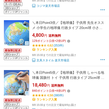
8/8 16:00までの注文で最短8/9お届け
コジマ楽天市場店
ポイントUPジャンル
＼本日Point3倍／【地球儀】子供用 先生オスス
メ 小学生の地球儀 行政タイプ 20cm球 小さい
地図帳準拠 ひらがな ふりがな 小学生 子供 プレ
4,800
円
送料無料
ゼント 入学祝い 地図 最新OYV11 2026/07（誕
129
ポイント
(
1
倍+
2
倍UP)
生日 お祝い プレゼント ラッピング無料）
4.62
(353件)
ランキング入賞
8/8 15:00までの注文で最短8/9お届け
ポイントUPジャンル
文具スタイル 楽天市場店
＼本日Point5倍／【地球儀】子供用 しゃべる地
球儀 国旗付 トイ 子供用 行政タイプ 25cm球 タ
ッチペン 音声機能 全回転 小学生 子供 プレゼン
18,480
円
送料無料
ト 最新OYV403 2026/07（誕生日 お祝い プレ
840
ポイント
(
1
倍+
4
倍UP)
ゼント ラッピング無料）
4.58
(380件)
ランキング入賞
8/8 15:00までの注文で最短8/9お届け
ポイントUPジャンル