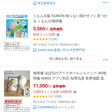
埼玉県草加市
くもん出版 KUMON 知らない国がすぐに見つか
る くもんの地球儀
5,566
円
送料無料
50
ポイント
(
1
倍)
5
(1件)
8/8 14:00までの注文で最短8/10お届け
ポイントUPジャンル
Joshin web 家電とPCの大型専門店
同じ商品を安い順で見る
地球儀 ほぼ日のアースボールジャーニー AR地
球儀 46804 アプリ対応 知育玩具 世界地図 直径
20cm タブレット スマホ 学習 室内遊び 玩具 子
11,000
円
送料無料
供 孫 おもちゃ こども 男の子 女の子 遊び ギフ
1,500
ポイント
(
1
倍+
14
倍UP)
ト プレゼント バースデー 誕生日 入学 入園 祝
4.67
(3件)
い
8/8 9:00までの注文で最短8/9お届け
CHARMING(チャーミング)
ポイントUPジャンル