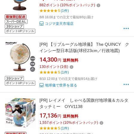
882
ポイント
(
10
%ポイントバック)
5
(1件)
8/8 16:00までの注文で最短8/9お届け
コジマ楽天市場店
ポイントUPジャンル
[PR]
【リプルーグル地球儀】 The QUINCY ク
インシー型日本語版(球径23cm／行政地図)
14,300
円
送料無料
130
ポイント
(
1
倍)
5
(1件)
8/10 12:00までの注文で最短8/14お届け
ポイントUPジャンル
地球儀で世界を巡る
[PR]
レイメイ しゃべる国旗付地球儀＆カルタ
タッチミー OYV1138
17,136
円
送料無料
1,557
ポイント
(
10
%ポイントバック)
5
(1件)