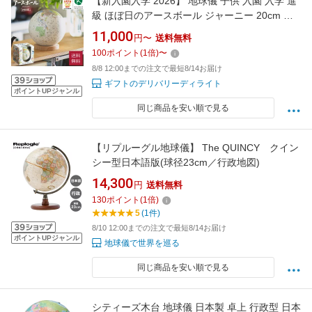
【新入園入学 2026】 地球儀 子供 入園 入学 進
級 ほぼ日のアースボール ジャーニー 20cm 誕
生日 祝い お祝い ギフト プレゼント ラッピング
11,000
円〜
送料無料
知育 おもちゃ 世界地図 地図 ほぼ日 3D インテ
100
ポイント
(
1
倍)
〜
リア 景品 新築祝い 結婚内祝い 46804
8/8 12:00までの注文で最短8/14お届け
ギフトのデリバリーディライト
ポイントUPジャンル
同じ商品を安い順で見る
【リプルーグル地球儀】 The QUINCY クイン
シー型日本語版(球径23cm／行政地図)
14,300
円
送料無料
130
ポイント
(
1
倍)
5
(1件)
8/10 12:00までの注文で最短8/14お届け
ポイントUPジャンル
地球儀で世界を巡る
同じ商品を安い順で見る
シティーズ木台 地球儀 日本製 卓上 行政型 日本