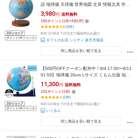
語 地球儀 天球儀 世界地図 文具 情報文具 学習
文具 インテリア 知育 子供用 小学生 夏休み 自
3,980
円
送料無料
由研究 プレゼント 入学お祝い お祝い 約
180
ポイント
(
1
倍+
4
倍UP)
15φ×19cm 1502
4.8
(5件)
8/10 12:00までの注文で最短8/21お届け
ポイントUPジャンル
ギフトのお店 シャディ 楽天市場店
同じ商品を安い順で見る
【500円OFFクーポン配布中！8/4 17:00〜8/11
01:59】地球儀 26cm Lサイズ くもん出版 知ら
ない国がすぐに見つかる SC-21 知育 学習 ふり
11,300
円
送料無料
がな付き 子ども 小学生 KUMON
102
ポイント
(
1
倍)
5
(2件)
8/10 13:00までの注文で最短8/11お届け
ポイントUPジャンル
いくるん
同じ商品を安い順で見る