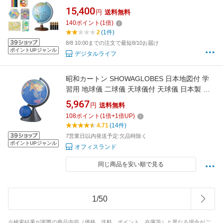
20cm レイメイ藤井 地球儀 しゃべる 子供用 プ
15,400
円
送料無料
レゼント（デジタルライフ）
140
ポイント
(
1
倍)
2
(1件)
8/8 10:00までの注文で最短8/10お届け
ポイントUPジャンル
デジタルライフ
昭和カートン SHOWAGLOBES 日本地図付 学
習用 地球儀 二球儀 天球儀付 天球儀 日本製 行
政図タイプ 球径26cm トイ 子供用 学習用 知育
5,967
円
送料無料
玩具 プレゼント ギフト 三貴工業 26-GF-J
108
ポイント
(
1
倍+
1
倍UP)
4.71
(14件)
7営業日以内発送予定:欠品時除く
ポイントUPジャンル
オフィスランド
同じ商品を安い順で見る
1
/
50
※検索結果が実際の商品内容（価格、送料、ポイント、在庫等）と異なる場合がご