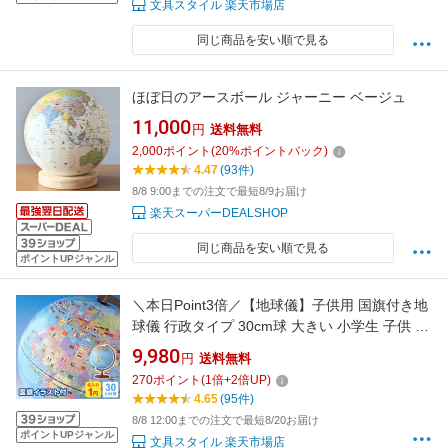
文具スタイル 楽天市場店
同じ商品を安い順で見る
ほぼ日のアースボール ジャーニー ベージュ
11,000
円
送料無料
2,000
ポイント
(
20
%ポイントバック)
4.47
(93件)
8/8 9:00までの注文で最短8/9お届け
楽天スーパーDEALSHOP
同じ商品を安い順で見る
ポイントUPジャンル
＼本日Point3倍／【地球儀】子供用 国旗付き地
球儀 行政タイプ 30cm球 大きい 小学生 子供 プ
レゼント 入学祝い 地図 最新OYV328
9,980
円
送料無料
2026/07（1円名入れ対象 誕生日 お祝い プレゼ
270
ポイント
(
1
倍+
2
倍UP)
ント ラッピング無料）
4.65
(95件)
8/8 12:00までの注文で最短8/20お届け
ポイントUPジャンル
文具スタイル 楽天市場店