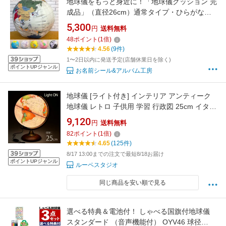
地球儀をもっと身近に！「地球儀クッション 完
成品」（直径26cm）通常タイプ・ひらがなタ
イプ インテリア おしゃれ 便利 入園・入学
5,300
円
送料無料
のお祝いに！
48
ポイント
(
1
倍)
4.56
(9件)
1〜2日以内に発送予定(店舗休業日を除く)
ポイントUPジャンル
お名前シール&アルバム工房
地球儀 [ライト付き] インテリア アンティーク
地球儀 レトロ 子供用 学習 行政図 25cm イタリ
ア製 LEDライト おしゃれ おすすめ
9,120
円
送料無料
82
ポイント
(
1
倍)
4.65
(125件)
8/17 13:00までの注文で最短8/18お届け
ポイントUPジャンル
ルーペスタジオ
同じ商品を安い順で見る
選べる特典＆電池付！ しゃべる国旗付地球儀
スタンダード （音声機能付） OYV46 球径