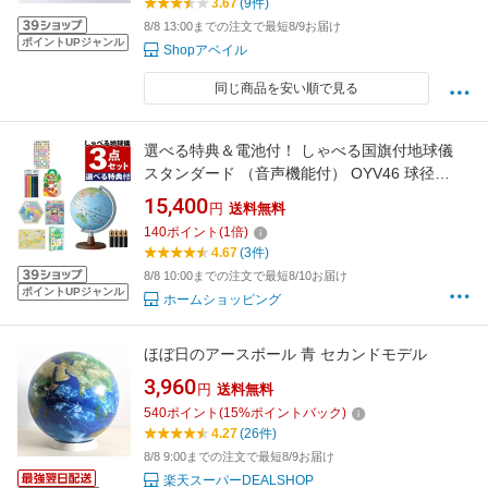
3.67
(9件)
8/8 13:00までの注文で最短8/9お届け
ポイントUPジャンル
Shopアベイル
同じ商品を安い順で見る
選べる特典＆電池付！ しゃべる国旗付地球儀
スタンダード （音声機能付） OYV46 球径
20cm レイメイ藤井 地球儀 しゃべる 子供用 プ
15,400
円
送料無料
レゼント
140
ポイント
(
1
倍)
4.67
(3件)
8/8 10:00までの注文で最短8/10お届け
ポイントUPジャンル
ホームショッピング
ほぼ日のアースボール 青 セカンドモデル
3,960
円
送料無料
540
ポイント
(
15
%ポイントバック)
4.27
(26件)
8/8 9:00までの注文で最短8/9お届け
楽天スーパーDEALSHOP