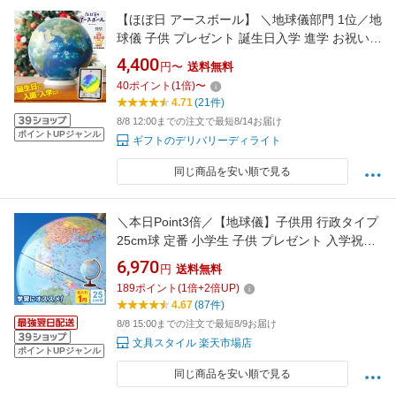
【ほぼ日 アースボール】 ＼地球儀部門 1位／地
球儀 子供 プレゼント 誕生日入学 進学 お祝い
ラッピング 小学生 インテリア おもちゃ 知育 ス
4,400
円〜
送料無料
マホ おすすめ 46804 人気 お誕生日 贈り物 学
40
ポイント
(
1
倍)
〜
生 電子 勉強 学習 ギフト 入園 入学 tz_
4.71
(21件)
8/8 12:00までの注文で最短8/14お届け
ポイントUPジャンル
ギフトのデリバリーディライト
同じ商品を安い順で見る
＼本日Point3倍／【地球儀】子供用 行政タイプ
25cm球 定番 小学生 子供 プレゼント 入学祝い
地図 最新OYV24 2026/07（1円名入れ対象 誕生
6,970
円
送料無料
日 お祝い プレゼント ラッピング無料）
189
ポイント
(
1
倍+
2
倍UP)
4.67
(87件)
8/8 15:00までの注文で最短8/9お届け
文具スタイル 楽天市場店
ポイントUPジャンル
同じ商品を安い順で見る