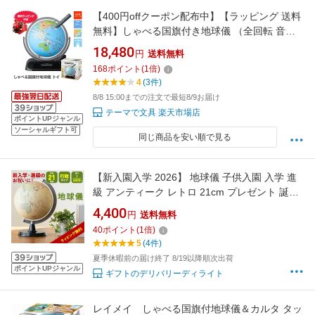
【400円offクーポン配布中】【ラッピング 送料
無料】しゃべる国旗付き地球儀 （全回転 音声
機能付き）OYV403 地球儀 レイメイ藤井 25cm
18,480
円
送料無料
球 音声機能 国旗 国名 日/英表記 しゃべる地球
168
ポイント
(
1
倍)
儀 英語 タッチペン 行政タイプ ラッピング 小学
4
(3件)
生
8/8 15:00までの注文で最短8/9お届け
テーマで文具 楽天市場店
ポイントUPジャンル
ソーシャルギフト可
同じ商品を安い順で見る
【新入園入学 2026】 地球儀 子供入園 入学 進
級 アンティーク レトロ 21cm プレゼント 誕生
日 SHOWAGLOBES 行政 6000万分の1 ラッピ
4,400
円
送料無料
ング 小学生 中学生 高校生 インテリア おもちゃ
40
ポイント
(
1
倍)
知育 世界地図 贈り物 学生 勉強 学習 ギフト 入
5
(4件)
園
夏季休暇前の届け終了 8/19以降順次出荷
ポイントUPジャンル
ギフトのデリバリーディライト
レイメイ しゃべる国旗付地球儀＆カルタ タッ