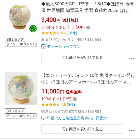
◆最大3000円CP＋P3倍！！8/10◆ほぼ日 地球
儀 世界地図 知育玩具 学習 直径約20cm ほぼ日
のアースボール ジャーニー HOBONICHI【転送
9,400
円
送料無料
不可】
255
ポイント
(
1
倍+
2
倍UP)
4.6
(10件)
8/10 13:00までの注文で最短8/11お届け
ポイントUPジャンル
ディーショップワン
同じ商品を安い順で見る
【エントリーでポイント10倍 割引クーポン発行
中】 ほぼ日のアースボール ほぼ日のアースボ
ール【 ジャーニー 】 地球儀 直径約20cm
11,000
円
送料無料
子供用 知育玩具 世界地図 インテリア 入園 入学
100
ポイント
(
1
倍)
お誕生日
4.6
(5件)
8/10 12:00までの注文で最短8/19お届け
ポイントUPジャンル
印鑑はんこ製造直売店@小川祥雲堂
同じ商品を安い順で見る