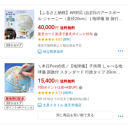
【ふるさと納税】AR対応 ほぼ日のアースボー
ル ジャーニー（直径20cm） | 地球儀 旅 旅行
AR 知育 学習 玩具 おもちゃ お祝い ギフト イン
40,000
円
送料無料
テリア クリスマス 誕生日 プレゼント おすすめ
楽天カード決済で楽天ポイント付与
人気 ブランド 子ども 幼児 小学生 知育 勉強 学
4.63
(8件)
習 ギフト 入園 入学 埼玉県 草加市
発送可能時期より順次発送予定
埼玉県草加市
＼本日Point5倍／【地球儀】子供用 しゃべる地
球儀 国旗付 スタンダード 行政タイプ 20cm球
タッチペン 音声機能 小学生 子供 地図 最新
15,400
円
送料無料
OYV46 2026/07（誕生日 お祝い プレゼント ラ
700
ポイント
(
1
倍+
4
倍UP)
ッピング無料）
4.73
(48件)
8/8 15:00までの注文で最短8/9お届け
文具スタイル 楽天市場店
ポイントUPジャンル
同じ商品を安い順で見る