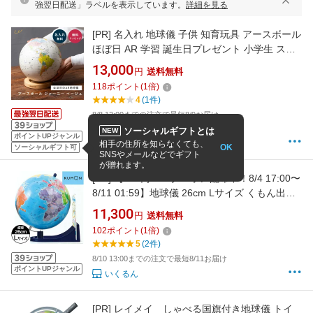
強翌日配送」ラベルを表示しています。
詳細を見る
[PR]
名入れ 地球儀 子供 知育玩具 アースボール
ほぼ日 AR 学習 誕生日プレゼント 小学生 スマ
ホ連動 インテリア 世界地図 教育 ギフト 日本製
13,000
円
送料無料
JOURNEY 名前入り お中元
118
ポイント
(
1
倍)
4
(1件)
8/8 12:00までの注文で最短8/9お届け
ギフト専門店 THE WOW
ソーシャルギフトとは
NEW
ポイントUPジャンル
相手の住所を知らなくても、
OK
ソーシャルギフト可
SNSやメールなどでギフト
が贈れます。
[PR]
【500円OFFクーポン配布中！8/4 17:00〜
8/11 01:59】地球儀 26cm Lサイズ くもん出版
知らない国がすぐに見つかる SC-21 知育 学習
11,300
円
送料無料
ふりがな付き 子ども 小学生 KUMON
102
ポイント
(
1
倍)
5
(2件)
8/10 13:00までの注文で最短8/11お届け
ポイントUPジャンル
いくるん
[PR]
レイメイ しゃべる国旗付き地球儀 トイ