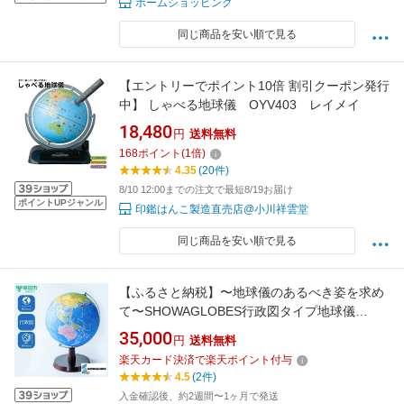
ホームショッピング
同じ商品を安い順で見る
【エントリーでポイント10倍 割引クーポン発行
中】 しゃべる地球儀 OYV403 レイメイ
18,480
円
送料無料
168
ポイント
(
1
倍)
4.35
(20件)
8/10 12:00までの注文で最短8/19お届け
ポイントUPジャンル
印鑑はんこ製造直売店@小川祥雲堂
同じ商品を安い順で見る
【ふるさと納税】〜地球儀のあるべき姿を求め
て〜SHOWAGLOBES行政図タイプ地球儀
26cm（地勢図世界地図付） | 地球儀 ミニ地球
35,000
円
送料無料
儀 地図 世界地図付 イラスト こども 子ども 子
楽天カード決済で楽天ポイント付与
供 お子様 大人 家族 孫 インテリア 部屋 記念 入
4.5
(2件)
学 ギフト プレゼント お祝い 埼玉県 草加市
入金確認後、約2週間〜1ヶ月で発送