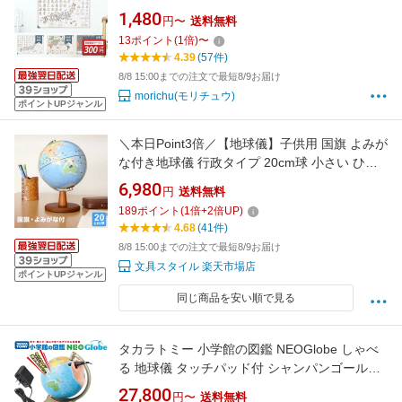
枚セット 地図 おふろぽすたー 太陽系図 B3サイ
1,480
円〜
送料無料
ズ(横51.5cm×縦36.4cm) お風呂 おもちゃ 中学
13
ポイント
(
1
倍)
〜
受験 地理 社会 地図 地球 防水 学習 教材 勉強
4.39
(57件)
小学生
8/8 15:00までの注文で最短8/9お届け
morichu(モリチュウ)
ポイントUPジャンル
＼本日Point3倍／【地球儀】子供用 国旗 よみが
な付き地球儀 行政タイプ 20cm球 小さい ひら
がな ふりがな 小学生 子供 プレゼント 地図 最
6,980
円
送料無料
新OYV221 2026/07（誕生日 お祝い プレゼント
189
ポイント
(
1
倍+
2
倍UP)
ラッピング無料）
4.68
(41件)
8/8 15:00までの注文で最短8/9お届け
文具スタイル 楽天市場店
ポイントUPジャンル
同じ商品を安い順で見る
タカラトミー 小学館の図鑑 NEOGlobe しゃべ
る 地球儀 タッチパッド付 シャンパンゴールド
カラー【送料無料】
27,800
円〜
送料無料