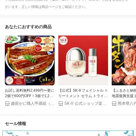
ざいます。正しい情報は商品ページをご確認ください。
あなたにおすすめの商品
お試し送料無料2,499円〜更に
【公式】SK-II フェイシャル ト
【ふるさと納
2個で600円OFF！3個で1,200
リートメント セラム トライア
地震復興支援 
円OFF！4個で2,000円OFF！
ル キット SK-2 / SK-II（エスケ
【訳あり】牛タン
越前かに職人甲羅組（DENSHOKU）
SK-II 公式ショップ楽天市場店
熊本県八
楽天グルメ大賞受賞！楽天1位
ーツー） 正規品 送料無料 SK2
肉 牛肉 訳あり
国産 うなぎ蒲焼き ウナギ お
SKII ピテラ 美容液 スキンケア
分け 厚切り 
中元 ギフト 土用丑の日【P】
誕生日 女性 化粧品 コスメ 妻
500g 1kg 1.5
セール情報
誕生日
ーフ 牛たん 
ンキング スピ
料