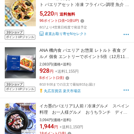
ト パエリアセット 冷凍 フライパン調理 魚介 パ
エリア
5,220
円
送料無料
96
ポイント
(
1
倍+
1
倍UP)
8/17より4営業日程度で発送予定
産直お取り寄せNセレクト
ポイントUPジャンル
ANA 機内食 パエリア お惣菜 レトルト 夜食 グ
ルメ 個食 エントリーでポイント5倍（12月11日
01：59迄）
2,083円(価格+送料)
928
円
+送料1,155円
8
ポイント
(
1
倍)
8/10 9:00までの注文で最短8/15お届け
ポイントUPジャンル
丸広百貨店 楽天市場店
イカ墨のパエリア1人前 / 冷凍グルメ スペイン
料理 お一人様グルメ おうちランチ ディナ
ー レンチンごはん ギフト
3,094円(価格+送料)
1,944
円
+送料1,150円
18
ポイント
(
1
倍)