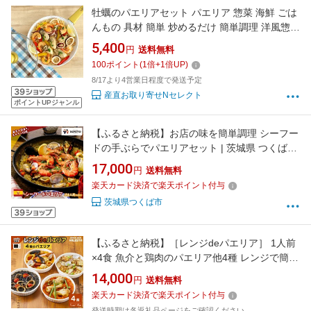
牡蠣のパエリアセット パエリア 惣菜 海鮮 ごは
んもの 具材 簡単 炒めるだけ 簡単調理 洋風惣菜
牡蠣 かき えび 海老 いか サフランライス 洋風
5,400
円
送料無料
惣菜 Manma
100
ポイント
(
1
倍+
1
倍UP)
8/17より4営業日程度で発送予定
産直お取り寄せNセレクト
ポイントUPジャンル
【ふるさと納税】お店の味を簡単調理 シーフー
ドの手ぶらでパエリアセット | 茨城県 つくば市
手軽 便利 簡単 料理 シーフード ぱえりあ パエ
17,000
円
送料無料
リア セット BBQ キャンプ パーティー パック
楽天カード決済で楽天ポイント付与
お店の味
茨城県つくば市
【ふるさと納税】［レンジdeパエリア］ 1人前
×4食 魚介と鶏肉のパエリア他4種 レンジで簡
単！専門店の味 | 魚介 洋食 食品 加工食品 人気
14,000
円
送料無料
おすすめ 送料無料
楽天カード決済で楽天ポイント付与
発送時期は各返礼品ページをご確認ください