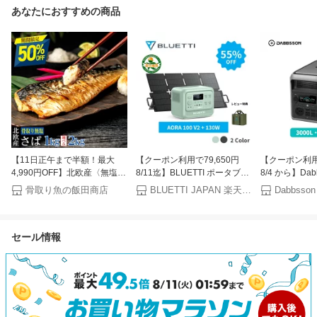
あなたにおすすめの商品
【11日正午まで半額！最大
【クーポン利用で79,650円
【クーポン利用で
4,990円OFF】北欧産〈無塩〉
8/11迄】BLUETTI ポータブル
8/4 から】Dab
訳あり 骨取り さば（選べる
電源 ソーラーパネル セット
ポータブル電源 3
骨取り魚の飯田商店
BLUETTI JAPAN 楽天市場店
Dabbsson
1kg・2kg）｜骨なし 骨抜き
AORA 100 V2+130W コンパ
半固体リン酸鉄
鯖 天然 ノルウェー産 イギリ
クト 1024Wh
力 10年長寿命
ス産 冷凍 ストック 業務用 食
1800W（2700Wリフト）リン
タブルバッテリ
セール情報
品 離乳食 お弁当 プロテイン
酸鉄リチウム 0.01秒UPS 急速
命 4000回サ
DHA EPA 一部地域除き 送料
充電 アプリ操作 アウトドア
用 蓄電池 停電
無料
防災 停電 台風 キャンプ 車中
泊 非常用電源