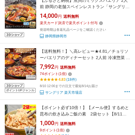
【ふるさと納税】魚貝のミックスパエリア 2人
前 静岡の老舗スペインレストラン「サングリ
ア」 冷凍 スペイン料理 パエリア タパス ワイン
14,000
円
送料無料
バル バール◇
楽天カード決済で楽天ポイント付与
発送時期は各返礼品ページをご確認ください
静岡県静岡市
【送料無料！】＼高レビュー★4.81／チョリソ
ーパエリアのディナーセット 2人前 冷凍惣菜 コ
ース料理 お取り寄せ セットディナー 温め
7,992
円
送料無料
るだけ 贈り物 ピリ辛 ジューシー
74
ポイント
(
1
倍)
4.83
(18件)
8/10 12:00までの注文で最短8/14お届け
ポイントUPジャンル
サングリア 楽天市場店
【ポイント必ず10倍！】【メール便】するめと
昆布の炊き込みご飯の素 2袋セット【8/11
01:59迄エントリーで】
1,000
円
送料無料
9
ポイント
(
1
倍)