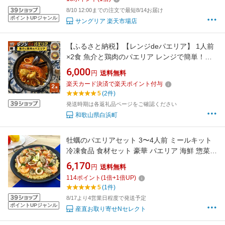
8/10 12:00までの注文で最短8/14お届け
ポイントUPジャンル
サングリア 楽天市場店
【ふるさと納税】【レンジdeパエリア】 1人前
×2食 魚介と鶏肉のパエリア レンジで簡単！専
門店の味 | 魚介 洋食 食品 加工食品 人気 おすす
6,000
円
送料無料
め 送料無料
楽天カード決済で楽天ポイント付与
5
(2件)
発送時期は各返礼品ページをご確認ください
和歌山県白浜町
牡蠣のパエリアセット 3〜4人前 ミールキット
冷凍食品 食材セット 豪華 パエリア 海鮮 惣菜
簡単調理 フライパンで簡単
6,170
円
送料無料
114
ポイント
(
1
倍+
1
倍UP)
5
(1件)
8/17より4営業日程度で発送予定
ポイントUPジャンル
産直お取り寄せNセレクト