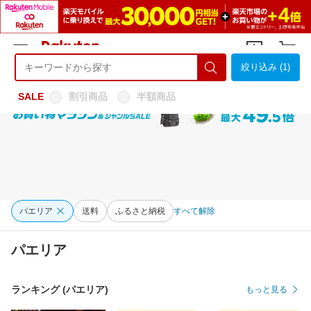
絞り込み (1)
ようこそ 楽天市場へ
ログイン
会員登録
SALE
割引商品
半額商品
パエリア
送料
ふるさと納税
すべて解除
パエリア
ランキング (パエリア)
もっと見る