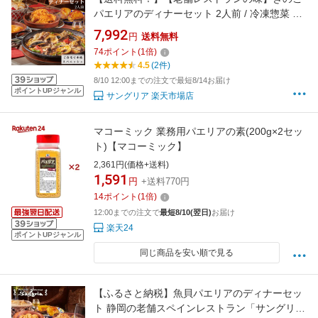
パエリアのディナーセット 2人前 / 冷凍惣菜 コ
ース料理 お取り寄せ セットディナー 詰め
7,992
円
送料無料
合わせ お得セット 温めるだけ ジューシ
74
ポイント
(
1
倍)
ー 世界のグルメ スーパーフード
4.5
(2件)
8/10 12:00までの注文で最短8/14お届け
ポイントUPジャンル
サングリア 楽天市場店
マコーミック 業務用パエリアの素(200g×2セッ
ト)【マコーミック】
2,361円(価格+送料)
1,591
円
+送料770円
14
ポイント
(
1
倍)
12:00までの注文で
最短8/10(翌日)
お届け
楽天24
ポイントUPジャンル
同じ商品を安い順で見る
【ふるさと納税】魚貝パエリアのディナーセッ
ト 静岡の老舗スペインレストラン「サングリ