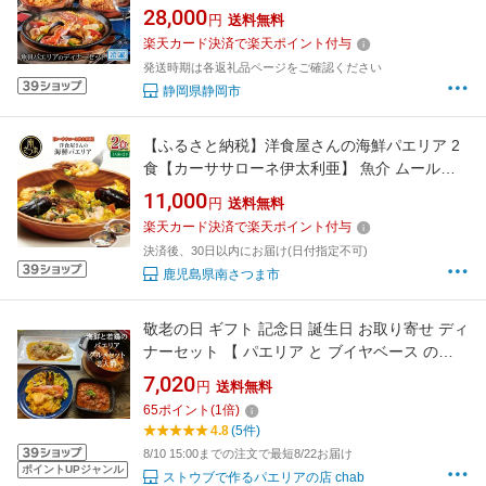
ア」 冷凍 スペイン料理 パエリア タパス ワイン
28,000
円
送料無料
バル バール◇
楽天カード決済で楽天ポイント付与
発送時期は各返礼品ページをご確認ください
静岡県静岡市
【ふるさと納税】洋食屋さんの海鮮パエリア 2
食【カーササローネ伊太利亜】 魚介 ムール貝
たかえび 薩摩甘海老 ヒゲナガエビ 特産品 2人
11,000
円
送料無料
前 電子レンジ 温めるだけ 簡単調理 時短調理 冷
楽天カード決済で楽天ポイント付与
凍 鹿児島県南さつま 送料無料
決済後、30日以内にお届け(日付指定不可)
鹿児島県南さつま市
敬老の日 ギフト 記念日 誕生日 お取り寄せ ディ
ナーセット 【 パエリア と ブイヤベース の
chab グルメセット】 2人前 冷凍 レンジ 湯煎
7,020
円
送料無料
スペイン料理 ホームパーティー
65
ポイント
(
1
倍)
4.8
(5件)
8/10 15:00までの注文で最短8/22お届け
ポイントUPジャンル
ストウブで作るパエリアの店 chab