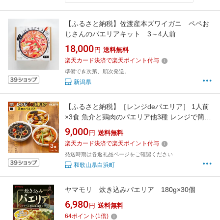
【ふるさと納税】佐渡産本ズワイガニ ペペお
じさんのパエリアキット 3～4人前
18,000
円
送料無料
楽天カード決済で楽天ポイント付与
準備でき次第、順次発送。
新潟県
【ふるさと納税】［レンジdeパエリア］ 1人前
×3食 魚介と鶏肉のパエリア他3種 レンジで簡
単！専門店の味 | 魚介 洋食 食品 加工食品 人気
9,000
円
送料無料
おすすめ 送料無料
楽天カード決済で楽天ポイント付与
発送時期は各返礼品ページをご確認ください
和歌山県白浜町
ヤマモリ 炊き込みパエリア 180g×30個
6,980
円
送料無料
64
ポイント
(
1
倍)