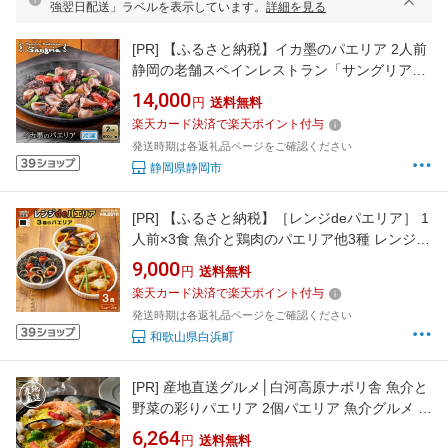
強翌日配送」ラベルを表示しています。
詳細を見る
[PR]
【ふるさと納税】イカ墨のパエリア 2人前
静岡の老舗スペインレストラン「サングリア」
冷凍 スペイン料理 パエリア タパス ワイン バル
14,000
円
送料無料
バール◇
楽天カード決済で楽天ポイント付与
発送時期は各返礼品ページをご確認ください
静岡県静岡市
[PR]
【ふるさと納税】［レンジdeパエリア］ 1
人前×3食 魚介と鶏肉のパエリア他3種 レンジで
簡単！専門店の味 | 魚介 洋食 食品 加工食品 人
9,000
円
送料無料
気 おすすめ 送料無料
楽天カード決済で楽天ポイント付与
発送時期は各返礼品ページをご確認ください
和歌山県白浜町
[PR]
産地直送グルメ│白河高原ナポリ舎 魚介と
野菜の彩りパエリア 2個パエリア 魚介グルメ 彩
り野菜 洋風惣菜 冷凍グルメ お取り寄せグルメ
6,264
円
送料無料