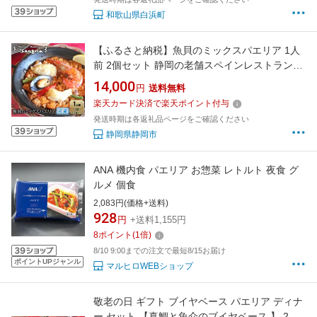
和歌山県白浜町
【ふるさと納税】魚貝のミックスパエリア 1人
前 2個セット 静岡の老舗スペインレストラン
「サングリア」 冷凍 スペイン料理 パエリア タ
14,000
円
送料無料
パス ワイン バル バール◇
楽天カード決済で楽天ポイント付与
発送時期は各返礼品ページをご確認ください
静岡県静岡市
ANA 機内食 パエリア お惣菜 レトルト 夜食 グ
ルメ 個食
2,083円(価格+送料)
928
円
+送料1,155円
8
ポイント
(
1
倍)
8/10 9:00までの注文で最短8/15お届け
ポイントUPジャンル
マルヒロWEBショップ
敬老の日 ギフト ブイヤベース パエリア ディナ
ー セット 【真鯛と魚介のブイヤベース 】 2袋