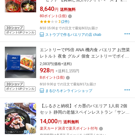
【海鮮 若鶏 ミックスパエリア】 2袋 記念日 お
8,640
円
送料無料
取り寄せ chab 冷凍 レンジ 湯煎 贈り物 時短 簡
80
ポイント
(
1
倍)
単 ホームパーティー スペイン料理 キャンプ飯
3
(2件)
BBQ
8/10 15:00までの注文で最短8/22お届け
ポイントUPジャンル
ストウブで作るパエリアの店 chab
エントリーでP5倍 ANA 機内食 パエリア お惣菜
レトルト 夜食 グルメ 個食 エントリーでポイン
ト5倍（8月11日01：59迄）
2,083円(価格+送料)
928
円
+送料1,155円
8
ポイント
(
1
倍)
8/10 9:00までの注文で最短8/17お届け
ポイントUPジャンル
まるひろオンラインショップ
【ふるさと納税】イカ墨のパエリア 1人前 2個
セット 静岡の老舗スペインレストラン「サング
リア」 冷凍 スペイン料理 パエリア タパス ワイ
14,000
円
送料無料
ン バル◇
楽天カード決済で楽天ポイント付与