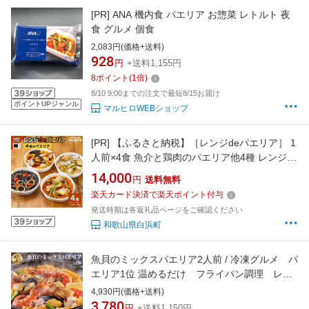
[PR]
ANA 機内食 パエリア お惣菜 レトルト 夜
食 グルメ 個食
2,083円(価格+送料)
928
円
+送料1,155円
8
ポイント
(
1
倍)
8/10 9:00までの注文で最短8/15お届け
ポイントUPジャンル
マルヒロWEBショップ
[PR]
【ふるさと納税】［レンジdeパエリア］ 1
人前×4食 魚介と鶏肉のパエリア他4種 レンジで
簡単！専門店の味 | 魚介 洋食 食品 加工食品 人
14,000
円
送料無料
気 おすすめ 送料無料
楽天カード決済で楽天ポイント付与
発送時期は各返礼品ページをご確認ください
和歌山県白浜町
魚貝のミックスパエリア2人前 / 冷凍グルメ パ
エリア1位 温めるだけ フライパン調理 レン
チンごはん 本格パエリア レストランの味
4,930円(価格+送料)
ディナー 赤エビ ギフト 冷凍パエリア シ
3,780
円
+送料1,150円