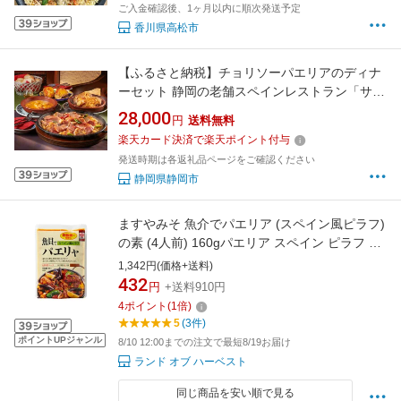
ご入金確認後、1ヶ月以内に順次発送予定
松市 播磨灘 送料無料
香川県高松市
【ふるさと納税】チョリソーパエリアのディナ
ーセット 静岡の老舗スペインレストラン「サン
グリア」 冷凍 スペイン料理 パエリア タパス ワ
28,000
円
送料無料
イン バル バール◇
楽天カード決済で楽天ポイント付与
発送時期は各返礼品ページをご確認ください
静岡県静岡市
ますやみそ 魚介でパエリア (スペイン風ピラフ)
の素 (4人前) 160gパエリア スペイン ピラフ 炊
き込みご飯
1,342円(価格+送料)
432
円
+送料910円
4
ポイント
(
1
倍)
5
(3件)
ポイントUPジャンル
8/10 12:00までの注文で最短8/19お届け
ランド オブ ハーベスト
同じ商品を安い順で見る