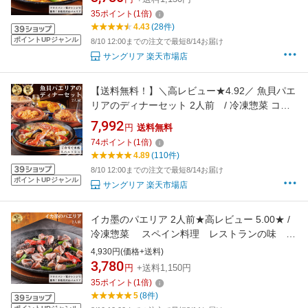
ーフード 年始
35
ポイント
(
1
倍)
4.43
(28件)
ポイントUPジャンル
8/10 12:00までの注文で最短8/14お届け
サングリア 楽天市場店
【送料無料！】＼高レビュー★4.92／ 魚貝パエ
リアのディナーセット 2人前 / 冷凍惣菜 コー
ス料理 詰め合わせ お得セット 温めるだ
7,992
円
送料無料
け お取り寄せグルメ バースデー 冷凍パエリ
74
ポイント
(
1
倍)
ア シーフード
4.89
(110件)
8/10 12:00までの注文で最短8/14お届け
ポイントUPジャンル
サングリア 楽天市場店
イカ墨のパエリア 2人前★高レビュー 5.00★ /
冷凍惣菜 スペイン料理 レストランの味 デ
ィナー 温めるだけ レンチンごはん
4,930円(価格+送料)
3,780
円
+送料1,150円
35
ポイント
(
1
倍)
5
(8件)