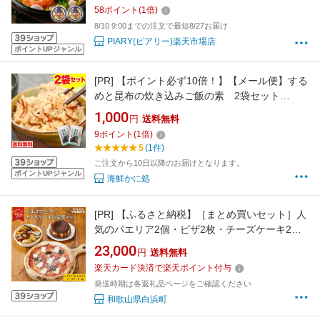
ホームパーティー 地中海料理 本格料理 贈答品
58
ポイント
(
1
倍)
ギフト プレゼント お祝い 結婚祝い 出産祝い 結
8/10 9:00までの注文で最短8/27お届け
婚内祝い 出産内祝い 内祝い
PIARY(ピアリー)楽天市場店
ポイントUPジャンル
[PR]
【ポイント必ず10倍！】【メール便】する
めと昆布の炊き込みご飯の素 2袋セット
【8/11 01:59迄エントリーで】
1,000
円
送料無料
9
ポイント
(
1
倍)
5
(1件)
ご注文から10日以降のお届けとなります。
ポイントUPジャンル
海鮮かに処
[PR]
【ふるさと納税】［まとめ買いセット］人
気のパエリア2個・ピザ2枚・チーズケーキ2個
の豪華セット 専門店の味 | 魚介 洋食 パーティ
23,000
円
送料無料
ー レンチン おやつ 食品 加工食品 人気 おすす
楽天カード決済で楽天ポイント付与
め 送料無料
発送時期は各返礼品ページをご確認ください
和歌山県白浜町