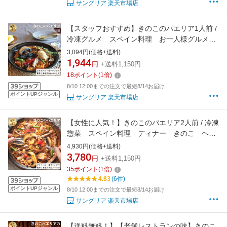
サングリア 楽天市場店
【スタッフおすすめ】きのこのパエリア1人前 /
冷凍グルメ スペイン料理 お一人様グルメ
おうちランチ ディナー ヘルシー レンチン
3,094円(価格+送料)
ごはん マッシュルーム スーパーフード 腸
1,944
円
+送料1,150円
活 菌活
18
ポイント
(
1
倍)
8/10 12:00までの注文で最短8/14お届け
ポイントUPジャンル
サングリア 楽天市場店
【女性に人気！】きのこのパエリア2人前 / 冷凍
惣菜 スペイン料理 ディナー きのこ ヘル
シー 温めるだけ レンチンごはん スーパー
4,930円(価格+送料)
フード 腸活 菌活
3,780
円
+送料1,150円
35
ポイント
(
1
倍)
4.83
(6件)
ポイントUPジャンル
8/10 12:00までの注文で最短8/14お届け
サングリア 楽天市場店
【送料無料！】【老舗レストランの味】きのこ