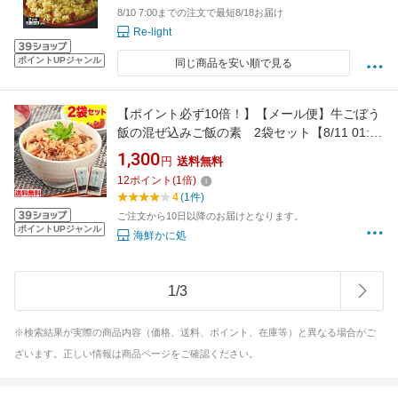
8/10 7:00までの注文で最短8/18お届け
Re-light
ポイントUPジャンル
同じ商品を安い順で見る
【ポイント必ず10倍！】【メール便】牛ごぼう
飯の混ぜ込みご飯の素 2袋セット【8/11 01:59
迄エントリーで】
1,300
円
送料無料
12
ポイント
(
1
倍)
4
(1件)
ご注文から10日以降のお届けとなります。
ポイントUPジャンル
海鮮かに処
1
/
3
※検索結果が実際の商品内容（価格、送料、ポイント、在庫等）と異なる場合がご
ざいます。正しい情報は商品ページをご確認ください。