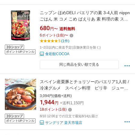
ニップン ほめDELI パエリアの素 3-4人前 nippn
ごはん 米 コメ こめ ぱえりあ 素 料理の素 スペ
イン料理 洋食 ホームパーティー ギフト プレゼ
680
円〜
送料無料
ント インスタント セット 即席
6
ポイント
(
1
倍)
〜
5
(1件)
1~2日以内に発送予定(店舗休業日を除く)
ポイントUPジャンル
食彩館COCOA
同じ商品を安い順で見る
スペイン産栗豚とチョリソーのパエリア1人前 /
冷凍グルメ スペイン料理 ピリ辛 ジューシ
ー お一人様グルメ おうちランチ ディナ
3,094円(価格+送料)
ー レンチンごはん 冷凍 惣菜
1,944
円
+送料1,150円
18
ポイント
(
1
倍)
8/10 12:00までの注文で最短8/14お届け
ポイントUPジャンル
サングリア 楽天市場店