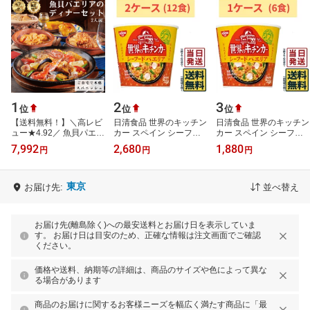
1
2
3
位
位
位
【送料無料！】＼高レビ
日清食品 世界のキッチン
日清食品 世界のキッチン
ュー★4.92／ 魚貝パエリ
カー スペイン シーフー
カー スペイン シーフー
アのディナーセット 2人
ドパエリア 77g ×12個
ドパエリア 77g ×6個 [日
7,992
2,680
1,880
円
円
円
前 / 冷凍惣菜 コース料
[日清のカップメシ カッ
清のカップメシ カップラ
理 詰め…
プライス …
イス …
東京
お届け先:
並べ替え
お届け先(離島除く)への最安送料とお届け日を表示していま
す。 お届け日は目安のため、正確な情報は注文画面でご確認
ください。
価格や送料、納期等の詳細は、商品のサイズや色によって異な
る場合があります
商品のお届けに関するお客様ニーズを幅広く満たす商品に「最