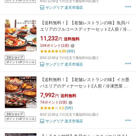
ポイントUPジャンル
8/10 12:00までの注文で最短8/14お届け
サングリア 楽天市場店
【送料無料！】【老舗レストランの味】魚貝パ
エリアのフルコースディナーセット2人前 / 冷凍
惣菜 ディナー フルコース料理 レストランの
11,232
円
送料無料
味 温めるだけ
104
ポイント
(
1
倍)
4.89
(9件)
8/10 12:00までの注文で最短8/14お届け
ポイントUPジャンル
サングリア 楽天市場店
【送料無料！】【老舗レストランの味】イカ墨
パエリアのディナーセット2人前 / 冷凍惣菜 ス
ペイン料理 ディナー コース料理 お取り寄
7,992
円
送料無料
せ セットディナー お得なセット レストラ
74
ポイント
(
1
倍)
ンの味 お取り寄せ
4.2
(5件)
8/10 12:00までの注文で最短8/14お届け
ポイントUPジャンル
サングリア 楽天市場店