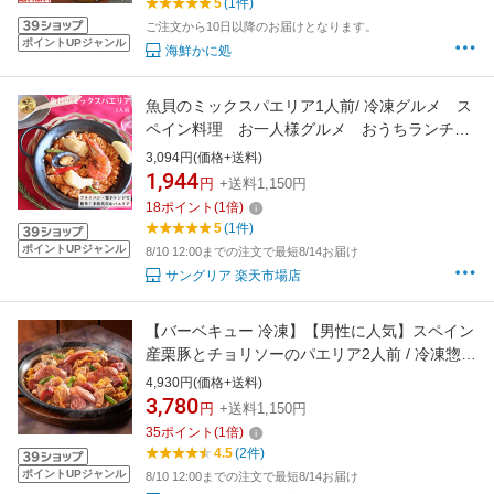
5
(1件)
ご注文から10日以降のお届けとなります。
ポイントUPジャンル
海鮮かに処
魚貝のミックスパエリア1人前/ 冷凍グルメ ス
ペイン料理 お一人様グルメ おうちランチ
ディナー 簡単 電子レンジ調理 ギフト
3,094円(価格+送料)
1,944
円
+送料1,150円
18
ポイント
(
1
倍)
5
(1件)
ポイントUPジャンル
8/10 12:00までの注文で最短8/14お届け
サングリア 楽天市場店
【バーベキュー 冷凍】【男性に人気】スペイン
産栗豚とチョリソーのパエリア2人前 / 冷凍惣菜
スペイン料理 ディナー レストランの味 ビ
4,930円(価格+送料)
ールに合う 温めるだけ レンチンごはん
3,780
円
+送料1,150円
35
ポイント
(
1
倍)
4.5
(2件)
ポイントUPジャンル
8/10 12:00までの注文で最短8/14お届け