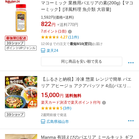
マコーミック 業務用パエリアの素(200g)【マコ
ーミック】[洋風料理 魚介類 大容量]
1,592円(価格+送料)
822
円
+送料770円
7
ポイント
(
1
倍)
4.27
(11件)
12:00までの注文で
最短8/10(翌日)
お届け
ポイントUPジャンル
楽天24
同じ商品を安い順で見る
【ふるさと納税】冷凍 惣菜 レンジで簡単 パエ
リア アヒージョ アクアパッツァ 4点(パエリア2
種)バラエティセット 広島県福山市/マルケー食
15,000
円
送料無料
品株式会社 魚介 洋食 おかず 簡単調理 えび イ
楽天カード決済で楽天ポイント付与
カ 貝[BABC002]
5
(3件)
2週間前後で発送
広島県福山市
Manma 有頭えびのパエリア ミールキット ギフ