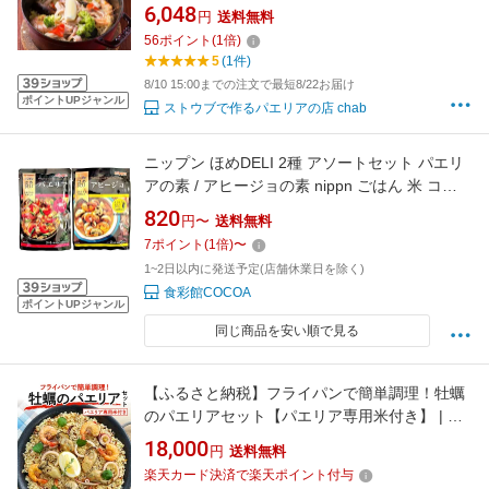
エリア】 レンジ 湯煎 記念日 贈り物 グルメ ス
6,048
円
送料無料
ペイン料理 ストウブ 時短 簡単 ホームパーティ
56
ポイント
(
1
倍)
ー ランチ ディナー キャンプ飯 BBQ
5
(1件)
8/10 15:00までの注文で最短8/22お届け
ポイントUPジャンル
ストウブで作るパエリアの店 chab
ニップン ほめDELI 2種 アソートセット パエリ
アの素 / アヒージョの素 nippn ごはん 米 コメ
こめ ぱえりあ 素 アヒージョ あひーじょ 素 料
820
円〜
送料無料
理の素 スペイン料理 洋食 ホームパーティー に
7
ポイント
(
1
倍)
〜
んにく ガーリック
1~2日以内に発送予定(店舗休業日を除く)
食彩館COCOA
ポイントUPジャンル
同じ商品を安い順で見る
【ふるさと納税】フライパンで簡単調理！牡蠣
のパエリアセット【パエリア専用米付き】 | パ
エージャ スペイン料理 極大粒 海鮮 魚介類 えび
18,000
円
送料無料
いか パプアニューギニア イタリア
楽天カード決済で楽天ポイント付与
CARNAROLI セット パーティー 冷凍 香川県 高