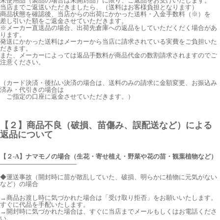
未使用品（製品の場合は未開封品）に限り、ご返品をお受けいたします。
当店までご返送いただきましたら、（送料はお客様負担となります）
商品状態を確認後、当店からの出荷にかかった送料・入金手数料（※）を
差し引いた額をご返金させていただきます。
※メーカー直送品の場合、出荷先倉庫への返品をしていただくだく場合があ
ります。
発送にかかった送料はメーカーから当店に請求されている実費をご負担いた
だきます。
また、メーカーによっては返品手数料が商品代金の数割請求されますのでご
注意ください。
（カード決済・後払い決済の場合は、送料のみの請求に金額変更、お振込み
済み・代引きの場合は
ご指定の口座に返金させていただきます。）
【２】商品不良（破損、苗傷み、誤配送など）による
返品について
【２-A】ナマモノの場合（生花・寄せ植え・野菜や花の苗・観葉植物など）
――――――――――――
◆運送事故（開封時に苗が散乱していた、破損、明らかに植物に元気がない
など）の場合
→商品お渡し時に気づかれた場合は「受け取り拒否」をお願いいたします。
すぐに代品を手配いたします。
→開封時に気づかれた場合は、すぐに当店までメールもしくはお電話くださ
い。