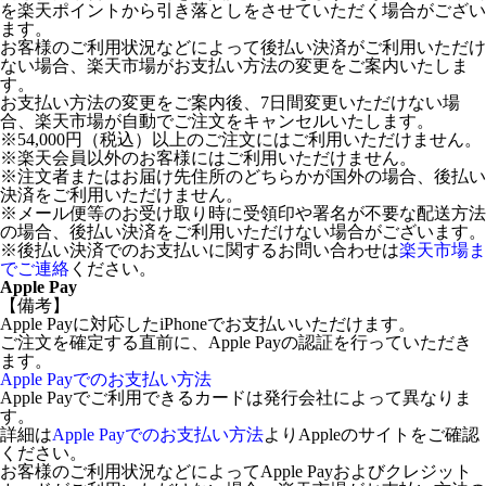
を楽天ポイントから引き落としをさせていただく場合がござい
ます。
お客様のご利用状況などによって後払い決済がご利用いただけ
ない場合、楽天市場がお支払い方法の変更をご案内いたしま
す。
お支払い方法の変更をご案内後、7日間変更いただけない場
合、楽天市場が自動でご注文をキャンセルいたします。
※54,000円（税込）以上のご注文にはご利用いただけません。
※楽天会員以外のお客様にはご利用いただけません。
※注文者またはお届け先住所のどちらかが国外の場合、後払い
決済をご利用いただけません。
※メール便等のお受け取り時に受領印や署名が不要な配送方法
の場合、後払い決済をご利用いただけない場合がございます。
※後払い決済でのお支払いに関するお問い合わせは
楽天市場ま
でご連絡
ください。
Apple Pay
【備考】
Apple Payに対応したiPhoneでお支払いいただけます。
ご注文を確定する直前に、Apple Payの認証を行っていただき
ます。
Apple Payでのお支払い方法
Apple Payでご利用できるカードは発行会社によって異なりま
す。
詳細は
Apple Payでのお支払い方法
よりAppleのサイトをご確認
ください。
お客様のご利用状況などによってApple Payおよびクレジット