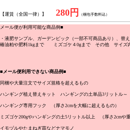
280円
【運賃（全国一律）】
（梱包手数料込）
メール便が利用可能な商品例■
・液肥サンプル、ガーデンピック（一部不可商品あり）、替え
椿油粕や肥料1kgまで ミズゴケ４0gまで その他 サイズ
■
メール便利用できない商品例■
同梱や大量注文でサイズ規格を超えるもの
ハンギング植え替えキット ハンギングの土単品3リットル～
ハンギング専用フック （厚さ2cmを大幅に超えるもの）
ミズゴケ200gやハンギングの土5リットル以上 （厚さ2cmや重
イモヅルやたまねぎ苗などナマモノ