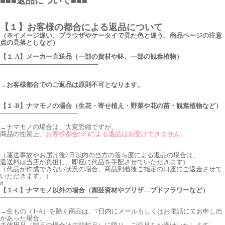
■■■返品について■■■
【１】お客様の都合による返品について
（※イメージ違い、ブラウザやケータイで見た色と違う、商品ページの注意
点の見落としなど）
【１-A】メーカー直送品（一部の資材や鉢、一部の観葉植物）
―――――――――――――――
→お客様都合でのご返品は原則不可となります。
【１-B】ナマモノの場合（生花・寄せ植え・野菜や花の苗・観葉植物など）
――――――――――――
→
ナマモノの場合は、大変恐縮ですが、
商品の性質上、
お客様都合(※)による返品はお受けできません。
（運送事故やお届け後7日以内の当方の落ち度による返品の場合は、
返送料は当店が負担し、即座に代品を手配させていただきます)
（代品が作成できない状況の場合、商品到着後ご指定の口座にご返金させて
いただきます。）
d
【１-C】ナマモノ以外の場合（園芸資材やプリザ―ブドフラワーなど）
―――――――――――――――
→生もの（1-A）を除く商品は、7日内にメールもしくはお電話にてお申し出
があった場合、