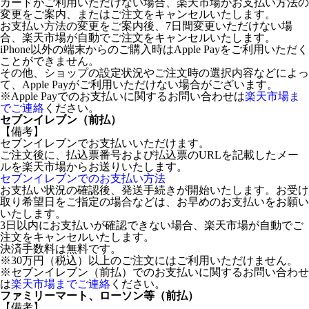
カードがご利用いただけない場合、楽天市場がお支払い方法の
変更をご案内、またはご注文をキャンセルいたします。
お支払い方法の変更をご案内後、7日間変更いただけない場
合、楽天市場が自動でご注文をキャンセルいたします。
iPhone以外の端末からのご購入時はApple Payをご利用いただく
ことができません。
その他、ショップの設定状況やご注文時の選択内容などによっ
て、Apple Payがご利用いただけない場合がございます。
※Apple Payでのお支払いに関するお問い合わせは
楽天市場ま
でご連絡
ください。
セブンイレブン（前払）
【備考】
セブンイレブンでお支払いいただけます。
ご注文後に、払込票番号および払込票のURLを記載したメー
ルを楽天市場からお送りいたします。
セブンイレブンでのお支払い方法
お支払い状況の確認後、発送手続きが開始いたします。お受け
取り希望日をご指定の場合などは、お早めのお支払いをお願い
いたします。
3日以内にお支払いが確認できない場合、楽天市場が自動でご
注文をキャンセルいたします。
決済手数料は無料です。
※30万円（税込）以上のご注文にはご利用いただけません。
※セブンイレブン（前払）でのお支払いに関するお問い合わせ
は
楽天市場までご連絡
ください。
ファミリーマート、ローソン等（前払）
【備考】