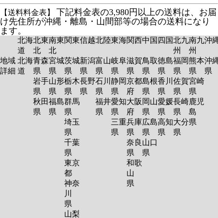
下記料金表の3,980円以上の送料は、お届
【送料料金表】
け先住所が沖縄・離島・山間部等の場合の送料になり
ます。
北海
北東
南東
関東
信越
北陸
東海
関西
中国
四国
北九
南九
沖
道
北
北
州
州
地域
北海
青森
宮城
茨城
新潟
富山
岐阜
滋賀
鳥取
徳島
福岡
熊本
沖
詳細
道
県
県
県
県
県
県
県
県
県
県
県
岩手
山形
栃木
長野
石川
静岡
京都
島根
香川
佐賀
宮崎
県
県
県
県
県
県
府
県
県
県
県
秋田
福島
群馬
福井
愛知
大阪
岡山
愛媛
長崎
鹿児
県
県
県
県
県
府
県
県
県
島
埼玉
三重
兵庫
広島
高知
大分
県
県
県
県
県
県
県
千葉
奈良
山口
県
県
県
東京
和歌
都
山
神奈
県
川
県
山梨