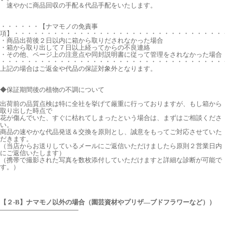
速やかに商品回収の手配＆代品手配をいたします。
・・・・・・【ナマモノの免責事
項】・・・・・・・・・・・・・・・・・・・・・・・・・・・・・・・・
・商品出荷後２日以内に箱から取りだされなかった場合
・箱から取り出して７日以上経ってからの不良連絡
・その他、ページ上の注意点や同封説明書に従って管理をされなかった場合
・・・・・・・・・・・・・・・・・・・・・・・・・・・・・・・・・・
上記の場合はご返金や代品の保証対象外となります。
◆保証期間後の植物の不調について
出荷前の品質点検は特に全社を挙げて厳重に行っておりますが、もし箱から
取り出した時点で
花が傷んでいた、すぐに枯れてしまったという場合は、まずはご相談くださ
い。
商品の速やかな代品発送＆交換を原則とし、誠意をもってご対応させていた
だきます。
（当店からお送りしているメールにご返信いただけましたら原則２営業日内
にご返信いたします）
（携帯で撮影された写真を数枚添付していただけますと詳細な診断が可能で
す。）
【２-B】ナマモノ以外の場合（園芸資材やプリザ―ブドフラワーなど））
――――――――――――