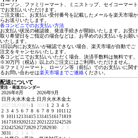
ローソン、ファミリーマート、ミニストップ、セイコーマート
でお支払いいただけます。
ご注文後に、お支払い受付番号を記載したメールを楽天市場か
らお送りいたします。
各コンビニでのお支払い方法
お支払い状況の確認後、発送手続きが開始いたします。お受け
取り希望日をご指定の場合などは、お早めのお支払いをお願い
いたします。
3日以内にお支払いが確認できない場合、楽天市場が自動でご
注文をキャンセルいたします。
各コンビニでお支払いいただく場合、決済手数料は無料です。
※30万円（税込）以上のご注文にはご利用いただけません。
※ファミリーマート、ローソン等（前払）でのお支払いに関す
るお問い合わせは
楽天市場までご連絡
ください。
配送について
受注・発送カレンダー
2026年8月
2026年9月
日
月
火
水
木
金
土
日
月
火
水
木
金
土
26
27
28
29
30
31
1
30
31
1
2
3
4
5
2
3
4
5
6
7
8
6
7
8
9
10
11
12
9
10
11
12
13
14
15
13
14
15
16
17
18
19
16
17
18
19
20
21
22
20
21
22
23
24
25
26
23
24
25
26
27
28
29
27
28
29
30
1
2
3
30
31
1
2
3
4
5