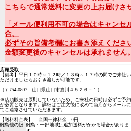
こちらで通常送料に変更の上お届けさ
「メール便利用不可の場合はキャンセ
合、
必ずその旨備考欄にお書き添えくださ
金額変更後のキャンセルは承れません
店頭受取
【備考】平日１０時～１２時／１３時～１７時の間でご来社い
ただけましたらお引き渡しが可能です。
（〒754-0897 山口県山口市嘉川４５２６－１）
※店頭販売は原則していないため、ご来社の日時は必ずご予約
が必要となります。詳細はご注文後に改めて当店からメールに
てご連絡させていただきます。
【送料料金表】
全国一律料金：0円
離島他の扱
離島・一部地域は追加送料がかかる場合がありま
い
す。