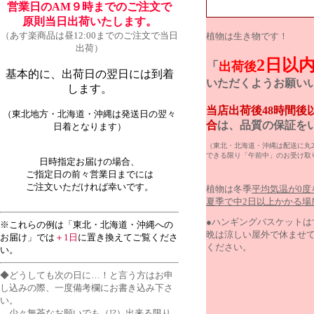
営業日のAM９時までのご注文で
原則当日出荷いたします。
（あす楽商品は昼12:00までのご注文で当日
植物は生き物です！
出荷）
2日以
「
出荷後
基本的に、出荷日の翌日には到着
いただくようお願い
します。
当店出荷後48時間
（東北地方・北海道・沖縄は発送日の翌々
合
は、品質の保証を
日着となります）
（東北・北海道・沖縄は配送に丸
できる限り「午前中」のお受け取
日時指定お届けの場合、
ご指定日の前々営業日までには
ご注文いただければ幸いです。
植物は冬季
平均気温が0度
夏季で中2日以上かかる場
●ハンギングバスケット
※これらの例は「東北・北海道・沖縄への
晩は涼しい屋外で休ませ
お届け」では
＋1日
に置き換えてご覧くださ
ください。
い。
◆どうしても次の日に…！と言う方はお申
し込みの際、一度備考欄にお書き込み下さ
い。
少々無茶なお願いでも（!?）出来る限り