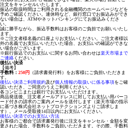
注文をキャンセルいたします。
振込の取扱時間はご利用される金融機関のホームページなどを
予めご確認ください。連休時など、銀行窓口でお振込みができ
ない場合は、ATMやネットバンキングにてお振込みくださ
い。
誠に勝手ながら、振込手数料はお客様のご負担でお願いいたし
ます。
※ご注文者様名義の口座よりお支払いください。ご注文者様以
外の名義でお支払いいただいた場合、お支払いの確認ができな
い場合がございます。
※銀行振込でのお支払いに関するお問い合わせは
楽天市場まで
ご連絡
ください。
後払い決済
【備考】
手数料：
250円
（請求書発行料）をお客様にご負担いただきま
す。
後払い決済ご利用規約
及び
個人情報の取扱いに係る事項
をご確
認いただき、ご同意のうえご利用ください。
各コンビニまたは銀行でお支払いいただけます。
商品発送後、注文者メールアドレスに対してお支払い用バーコ
ード付きの請求のご案内メールを送付します（楽天市場の指示
に基づき株式会社ネットプロテクションズよりご請求しま
す）。メール受取後14日以内にお支払いください。
後払い決済でのお支払い方法
お客様のご都合で請求書発行後に注文をキャンセル・金額を変
更された場合、手数料をご負担いただきます。その際、手数料