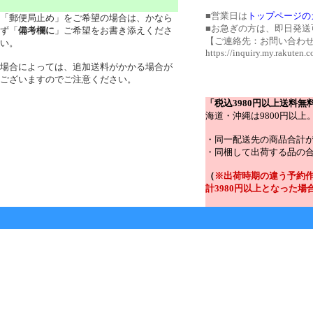
■営業日は
トップページの
「郵便局止め」をご希望の場合は、かなら
■お急ぎの方は、即日発送
ず「
備考欄に
」ご希望をお書き添えくださ
【ご連絡先：お問い合わ
い。
https://inquiry.my.rakuten
場合によっては、追加送料がかかる場合が
ございますのでご注意ください。
「税込3980円以上送料
海道・沖縄は9800円以上
・同一配送先の商品合計が
・同梱して出荷する品の合
（
※出荷時期の違う予約
計3980円以上となった