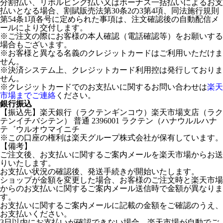
分割払い、リボルビング払い又はボーナス一括払いによるお支
払いとなる場合、割賦販売法第30条2の3第4項、同法施行規則
第54条1項各号に定められた事項は、注文確認後の自動配信メ
ールにより交付します。
※ご注文の際にお客様の本人確認（電話確認等）をお願いする
場合もございます。
※お客様と異なる名義のクレジットカードはご利用いただけま
せん。
※決済システム上、クレジットカード利用控は発行しておりま
せん。
※クレジットカードでのお支払いに関するお問い合わせは
楽天
市場までご連絡
ください。
銀行振込
【振込先】楽天銀行（ラクテンギンコウ）楽天市場支店（ラク
テンイチバシテン） 普通 2396001 ラクテン（ハナウルルハナ
テ゛ウルオウマイニチ
※この口座の権利は楽天グループ株式会社が保有しています。
【備考】
ご注文後、お支払いに関するご案内メールを楽天市場からお送
りいたします。
お支払い状況の確認後、発送手続きが開始いたします。
ショップが金額を変更した場合、お客様のご注文時と楽天市場
からのお支払いに関するご案内メール送信時で金額が異なりま
す。
お支払いに関するご案内メールに記載の金額をご確認のうえ、
お支払いください。
3日以内にお支払いが確認できない場合、楽天市場が自動でご