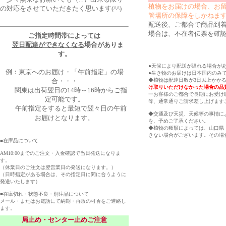
植物をお届けの場合、お
の対応をさせていただきたく思います(^^)
管場所の保障をしかねま
配送後、ご都合で商品到
場合は、不在者伝票を確
ご指定時間帯によっては
翌日配達ができなくなる
場合がありま
す。
●天候により配送が遅れる場合が
例：東京へのお届け・「午前指定」の場
●生き物のお届けは日本国内のみ
合・・・
◆植物は配達日数が3日以上かか
け取りいただけなかった場合の品
関東は出荷翌日の14時～16時からご指
一お客様のご都合で長期にお受け
定可能です。
等、通常通りご請求差し上げます
午前指定をすると最短で翌々日の午前
◆交通及び天災、天候等の事情に
お届けとなります。
を、予めご了承ください。
◆植物の種類によっては、山口県
きない場合がございます。その場
■在庫品について
AM10:00までのご注文・入金確認で当日発送になりま
す。
（休業日のご注文は翌営業日の発送になります。）
（日時指定がある場合は、その指定日に間に合うように
発送いたします）
■在庫切れ・状態不良・別注品について
メール・またはお電話にて納期・再販の可否をご連絡し
ます。
局止め・センター止めご注意