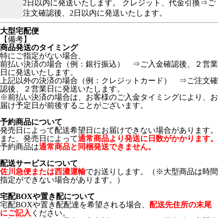
2日以内に発送いたします。 クレジット、代金引換⇒ご
注文確認後、2日以内に発送いたします。
大型宅配便
【備考】
商品発送のタイミング
特にご指定がない場合、
前払い決済の場合（例：銀行振込） ⇒ご入金確認後、２営業
日に発送いたします。
上記以外の決済の場合（例：クレジットカード） ⇒ご注文確
認後、２営業日に発送いたします。
※前払い決済の場合は、お客様のご入金タイミングにより、お
届け予定日が前後することがございます。
予約商品について
発売日によって配送希望日にお届けできない場合があります。
また、発売日によって
通常商品より発送に日数がかかります。
予約商品は
通常商品と同梱発送できません。
配送サービスについて
佐川急便または西濃運輸
でお送りします。（※大型商品は時間
指定ができない場合があります。）
宅配BOXや置き配について
宅配BOXや置き配配達を希望される場合、
配送先住所の末尾
にご記入
ください。