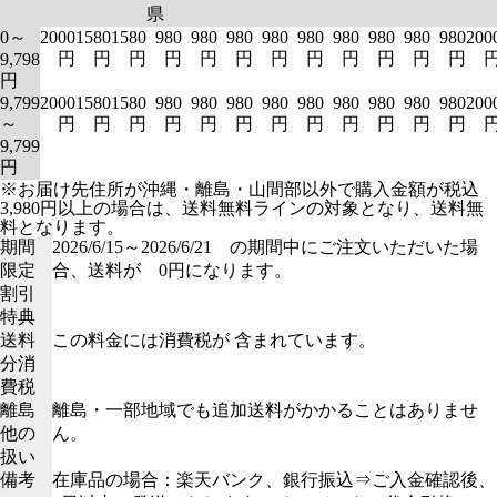
県
0～
2000
1580
1580
980
980
980
980
980
980
980
980
980
200
円
円
円
円
円
円
円
円
円
円
円
円
9,798
円
9,799
2000
1580
1580
980
980
980
980
980
980
980
980
980
200
～
円
円
円
円
円
円
円
円
円
円
円
円
9,799
円
※お届け先住所が沖縄・離島・山間部以外で購入金額が税込
3,980円以上の場合は、送料無料ラインの対象となり、送料無
料となります。
期間
2026/6/15～2026/6/21 の期間中にご注文いただいた場
限定
合、送料が 0円になります。
割引
特典
送料
この料金には消費税が 含まれています。
分消
費税
離島
離島・一部地域でも追加送料がかかることはありませ
他の
ん。
扱い
備考
在庫品の場合：楽天バンク、銀行振込⇒ご入金確認後、