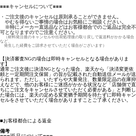
■■■キャンセルについて■■■
・ご注文後のキャンセルは原則承ることができません。
やむを得ないご事情の場合はお気軽にご相談ください。
※特にメーカー直送品などはお客様都合でのご返品は完全不
可となりますのでご注意ください。
（材料発注後のキャンセルや出荷処理後の取り戻しで返送料がかかる場合
など、
発生した経費をご請求させていただく場合がございます）
【決済審査NGの場合は即時キャンセルとなる場合がありま
す】
通常ご注文後に決済NGとなった場合、楽天から「決済変更依
頼と一定期間注文保留」の旨が記載された自動送信メールが送
られます。ただし、いたずらや大量発注、数量限定品の在庫抑
えなどで、他のお客様にご迷惑がかかる状況など「店舗側で直
ちにご注文をキャンセルさせていただく必要がある」と判断し
た場合には、楽天の定める変更猶予期間を待たずに即時キャン
セルをさせていただく場合がありますことご了承ください。
■
お客様都合による返金
備考