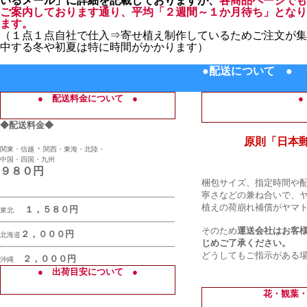
いるメール」に詳細を記載しておりますが、
各商品ページでも
ご案内しております通り、平均「２週間～１か月待ち」となり
ます。
（１点１点自社で仕入⇒寄せ植え制作しているためご注文が集
中する冬や初夏は特に時間がかかります）
●配送について ●
● 配送料金について ●
●
◆配送料金◆
原則「日本郵
・
関東・信越
関西・東海・北陸・
中国・四国・九州
９８０円
梱包サイズ、指定時間や
寧さなどの兼ね合いで、
植えの荷崩れ補償がヤマ
１，５８０円
東北
そのため
運送会社はお客
２，０００円
北海道
じめご了承ください。
どうしてもご指示がある
２，０００円
沖縄
● 出荷目安について ●
花・観葉