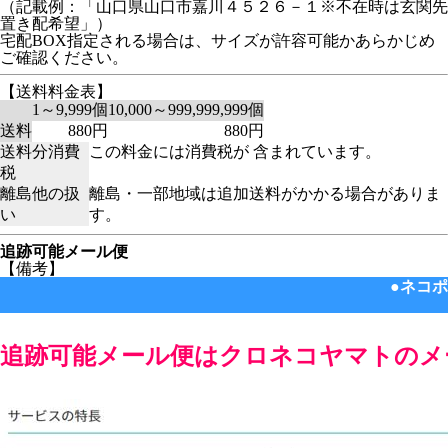
（記載例：「山口県山口市嘉川４５２６－１※不在時は玄関先
置き配希望」）
宅配BOX指定される場合は、サイズが許容可能かあらかじめ
ご確認ください。
【送料料金表】
1～9,999個
10,000～999,999,999個
送料
880円
880円
送料分消費
この料金には消費税が 含まれています。
税
離島他の扱
離島・一部地域は追加送料がかかる場合がありま
い
す。
追跡可能メール便
【備考】
●ネコポ
追跡可能メール便はクロネコヤマトのメ