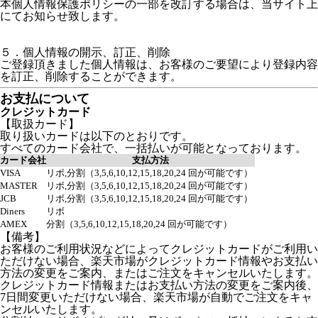
本個人情報保護ポリシーの一部を改訂する場合は、当サイト上
にてお知らせ致します。
５．個人情報の開示、訂正、削除
ご登録頂きました個人情報は、お客様のご要望により登録内容
を訂正、削除することができます。
お支払について
クレジットカード
【取扱カード】
取り扱いカードは以下のとおりです。
すべてのカード会社で、一括払いが可能となっております。
カード会社
支払方法
VISA
リボ,分割（3,5,6,10,12,15,18,20,24 回が可能です）
MASTER
リボ,分割（3,5,6,10,12,15,18,20,24 回が可能です）
JCB
リボ,分割（3,5,6,10,12,15,18,20,24 回が可能です）
Diners
リボ
AMEX
分割（3,5,6,10,12,15,18,20,24 回が可能です）
【備考】
お客様のご利用状況などによってクレジットカードがご利用い
ただけない場合、楽天市場がクレジットカード情報やお支払い
方法の変更をご案内、またはご注文をキャンセルいたします。
クレジットカード情報またはお支払い方法の変更をご案内後、
7日間変更いただけない場合、楽天市場が自動でご注文をキャ
ンセルいたします。