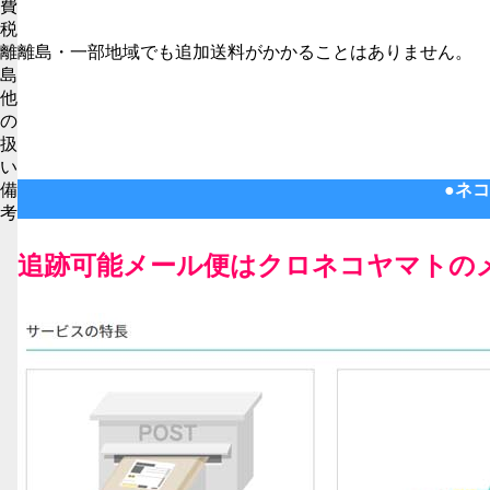
費
税
離
離島・一部地域でも追加送料がかかることはありません。
島
他
の
扱
い
備
●ネコ
考
追跡可能メール便はクロネコヤマトの