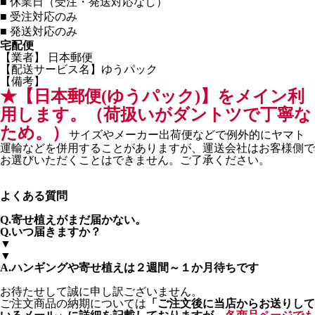
■
休業日（受注・発送対応なし）
■
受注対応のみ
■
発送対応のみ
宅配便
【業者】 日本郵便
【配送サービス名】ゆうパック
【備考】
★【日本郵便(ゆうパック)】をメイン利
用します。（荷扱いがダントツで丁寧な
ため。）
サイズやメーカー出荷便などで例外的にヤマト
運輸などを併用することがありますが、運送会社はお客様側で
お選びいただくことはできません。ご了承ください。
よくある質問
Q.寄せ植えがまだ届かない。
Q.いつ届きますか？
▼
▼
A.ハンギングや寄せ植えは２週間～１か月待ちです
お待たせして誠に申し訳ございません。
ご注文商品の納期については
「ご注文後に当店からお送りして