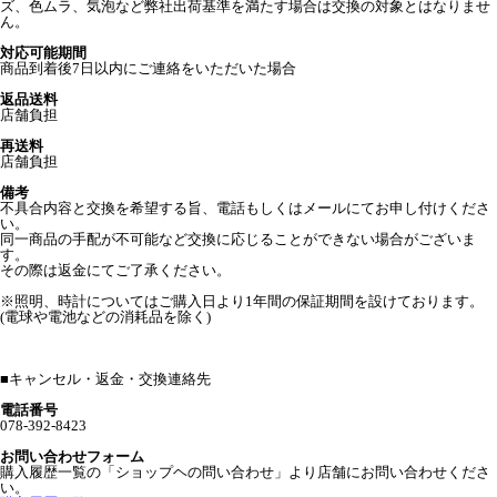
ズ、色ムラ、気泡など弊社出荷基準を満たす場合は交換の対象とはなりませ
ん。
対応可能期間
商品到着後7日以内にご連絡をいただいた場合
返品送料
店舗負担
再送料
店舗負担
備考
不具合内容と交換を希望する旨、電話もしくはメールにてお申し付けくださ
い。
同一商品の手配が不可能など交換に応じることができない場合がございま
す。
その際は返金にてご了承ください。
※照明、時計についてはご購入日より1年間の保証期間を設けております。
(電球や電池などの消耗品を除く)
■
キャンセル・返金・交換連絡先
電話番号
078-392-8423
お問い合わせフォーム
購入履歴一覧の「ショップヘの問い合わせ」より店舗にお問い合わせくださ
い。