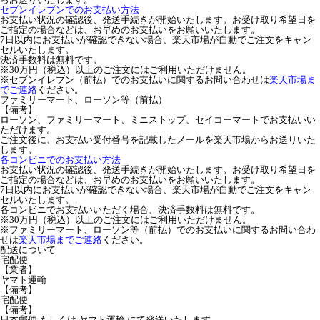
セブンイレブンでのお支払い方法
お支払い状況の確認後、発送手続きが開始いたします。お受け取り希望日を
ご指定の場合などは、お早めのお支払いをお願いいたします。
7日以内にお支払いが確認できない場合、楽天市場が自動でご注文をキャン
セルいたします。
決済手数料は無料です。
※30万円（税込）以上のご注文にはご利用いただけません。
※セブンイレブン（前払）でのお支払いに関するお問い合わせは
楽天市場ま
でご連絡
ください。
ファミリーマート、ローソン等（前払）
【備考】
ローソン、ファミリーマート、ミニストップ、セイコーマートでお支払いい
ただけます。
ご注文後に、お支払い受付番号を記載したメールを楽天市場からお送りいた
します。
各コンビニでのお支払い方法
お支払い状況の確認後、発送手続きが開始いたします。お受け取り希望日を
ご指定の場合などは、お早めのお支払いをお願いいたします。
7日以内にお支払いが確認できない場合、楽天市場が自動でご注文をキャン
セルいたします。
各コンビニでお支払いいただく場合、決済手数料は無料です。
※30万円（税込）以上のご注文にはご利用いただけません。
※ファミリーマート、ローソン等（前払）でのお支払いに関するお問い合わ
せは
楽天市場までご連絡
ください。
配送について
宅配便
【業者】
ヤマト運輸
【備考】
宅配便
【備考】
日本郵便 もしくは ヤマト運輸 にて発送いたします。