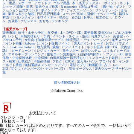
ット用品
|
スポーツ・アウトドア
|
ゴルフ用品
|
本
（
楽天ブックス
） |
ポイント
|
ネット
ショップ 開業・開店
|
楽天ウェブ検索
|
R-magazine（雑誌コラボ）
|
贈り物・ギフト
|
フ
ァッション公式ブランド
|
ポイントアップ
|
ディズニーゾーン
|
サンリオゾーン
|
まち
楽
|
楽天ふるさと納税
|
日用品翌日配達
|
スーパーDEAL
|
開催中イベント一覧
|
福袋＆
初売り
|
バレンタイン
|
ホワイトデー
|
母の日
|
父の日
|
お中元
|
敬老の日
|
ハロウィ
ン
|
お歳暮
|
クリスマス
|
おせち
|
ランキング
【楽天グループ】
楽天市場
|
旅行・ホテル予約・航空券
|
本・DVD・CD
|
電子書籍 楽天Kobo
|
ゴルフ場予
約
|
レシピ
|
車検見積もり・予約
|
イベント・チケット販売
|
写真プリント
|
美容室・ヘ
アサロン予約
|
女性向け健康管理サービス
|
物流委託・アウトソーシング
|
楽天スーパー
ポイント特集
|
Rebates（ポイント提携サイト）
|
楽天ポイントカード
|
おでかけでポイ
ント
|
Rakuten Fashion
|
地方競馬
|
競輪
|
アフィリエイト
|
ネット証券（株・FX・投資信
託）
|
カードローン
|
クレジットカード
|
電子マネー
|
決済システム
|
スマホでカード決
済
|
エネルギープランニング
|
住宅ローン変動金利（固定特約付き）・フラット35
|
損害
保険・生命保険比較
|
生命保険
|
自動車保険一括見積もり
|
インターネット銀行
|
ニュー
ス・検索
|
仕事紹介
|
不動産情報
|
ブログ
|
ROOM
|
楽天モバイル
|
プロバイダ・インタ
ーネット接続
|
無料通話＆メッセージアプリ
|
電話アプリ
|
動画配信
|
占い
|
toto・
BIG
|
宝くじ（ナンバーズ4・ナンバーズ3）
|
楽天イーグルス
|
楽天グループ サービス一
覧
個人情報保護方針
© Rakuten Group, Inc.
お支払について
クレジットカード
【取扱カード】
取り扱いカードは以下のとおりです。すべてのカード会社で、一括払いが可
能となっております。
VISA