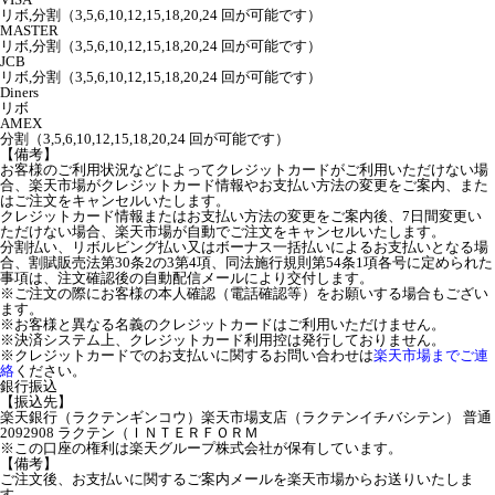
リボ,分割（3,5,6,10,12,15,18,20,24 回が可能です）
MASTER
リボ,分割（3,5,6,10,12,15,18,20,24 回が可能です）
JCB
リボ,分割（3,5,6,10,12,15,18,20,24 回が可能です）
Diners
リボ
AMEX
分割（3,5,6,10,12,15,18,20,24 回が可能です）
【備考】
お客様のご利用状況などによってクレジットカードがご利用いただけない場
合、楽天市場がクレジットカード情報やお支払い方法の変更をご案内、また
はご注文をキャンセルいたします。
クレジットカード情報またはお支払い方法の変更をご案内後、7日間変更い
ただけない場合、楽天市場が自動でご注文をキャンセルいたします。
分割払い、リボルビング払い又はボーナス一括払いによるお支払いとなる場
合、割賦販売法第30条2の3第4項、同法施行規則第54条1項各号に定められた
事項は、注文確認後の自動配信メールにより交付します。
※ご注文の際にお客様の本人確認（電話確認等）をお願いする場合もござい
ます。
※お客様と異なる名義のクレジットカードはご利用いただけません。
※決済システム上、クレジットカード利用控は発行しておりません。
※クレジットカードでのお支払いに関するお問い合わせは
楽天市場までご連
絡
ください。
銀行振込
【振込先】
楽天銀行（ラクテンギンコウ）楽天市場支店（ラクテンイチバシテン） 普通
2092908 ラクテン（ＩＮＴＥＲＦＯＲＭ
※この口座の権利は楽天グループ株式会社が保有しています。
【備考】
ご注文後、お支払いに関するご案内メールを楽天市場からお送りいたしま
す。