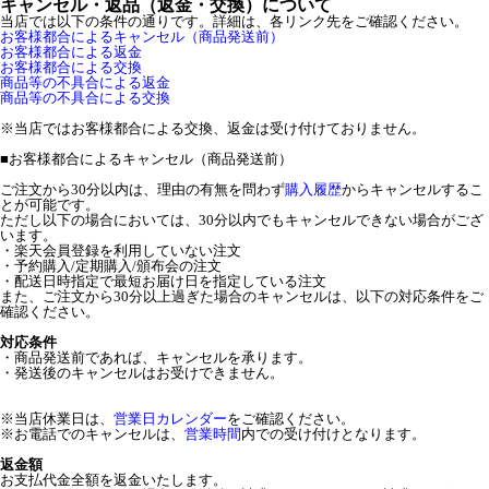
キャンセル・返品（返金・交換）について
当店では以下の条件の通りです。詳細は、各リンク先をご確認ください。
お客様都合によるキャンセル（商品発送前）
お客様都合による返金
お客様都合による交換
商品等の不具合による返金
商品等の不具合による交換
※当店ではお客様都合による交換、返金は受け付けておりません。
■
お客様都合によるキャンセル（商品発送前）
ご注文から30分以内は、理由の有無を問わず
購入履歴
からキャンセルするこ
とが可能です。
ただし以下の場合においては、30分以内でもキャンセルできない場合がござ
います。
・楽天会員登録を利用していない注文
・予約購入/定期購入/頒布会の注文
・配送日時指定で最短お届け日を指定している注文
また、ご注文から30分以上過ぎた場合のキャンセルは、以下の対応条件をご
確認ください。
対応条件
・商品発送前であれば、キャンセルを承ります。
・発送後のキャンセルはお受けできません。
※当店休業日は、
営業日カレンダー
をご確認ください。
※お電話でのキャンセルは、
営業時間
内での受け付けとなります。
返金額
お支払代金全額を返金いたします。