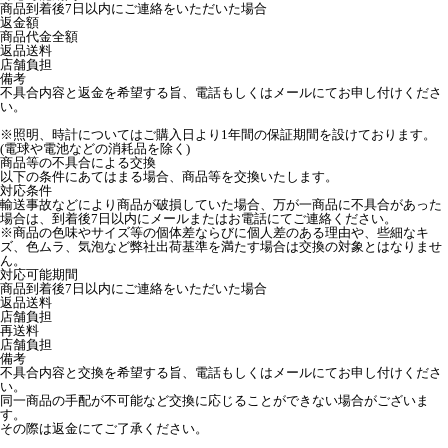
商品到着後7日以内にご連絡をいただいた場合
返金額
商品代金全額
返品送料
店舗負担
備考
不具合内容と返金を希望する旨、電話もしくはメールにてお申し付けくださ
い。
※照明、時計についてはご購入日より1年間の保証期間を設けております。
(電球や電池などの消耗品を除く)
商品等の不具合による交換
以下の条件にあてはまる場合、商品等を交換いたします。
対応条件
輸送事故などにより商品が破損していた場合、万が一商品に不具合があった
場合は、到着後7日以内にメールまたはお電話にてご連絡ください。
※商品の色味やサイズ等の個体差ならびに個人差のある理由や、些細なキ
ズ、色ムラ、気泡など弊社出荷基準を満たす場合は交換の対象とはなりませ
ん。
対応可能期間
商品到着後7日以内にご連絡をいただいた場合
返品送料
店舗負担
再送料
店舗負担
備考
不具合内容と交換を希望する旨、電話もしくはメールにてお申し付けくださ
い。
同一商品の手配が不可能など交換に応じることができない場合がございま
す。
その際は返金にてご了承ください。