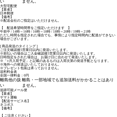
い
ません。
大型宅配便
【業者】
日本郵便
【備考】
※配送会社のご指定はいただけません。
【 配送希望時間帯をご指定いただけます 】
午前中 / 14時～16時 / 16時～18時 / 18時～20時 / 19時～21時
ただし時間を指定された場合でも、事情により指定時間内に配達ができない
場合がございます。
[ 商品発送のタイミング ]
ご注文確認後5営業日以内に発送いたします。
※前払いの場合はご入金確認後5営業日以内に発送いたします。
日時指定をされた場合は、お届け日に合わせて発送いたします。
※「○月入荷予定」と記載のあるものは入荷次第の発送手配となります。
※海外への発送はいたしておりません。
※プレゼント包装は承っておりません。
送料料金表
全国一律料金：0円
離島他の扱
離島・一部地域でも追加送料がかかることはあり
い
ません。
追跡可能メール便
【業者】
ヤマト運輸
【配送サービス名】
ネコポス
【備考】
【 ご注意ください 】