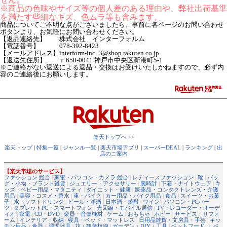
※商品の色味やサイズ等の個人差のある理由や、弊社出荷基準
を満たす些細なキズ、色ムラ等も含みます。
商品についてご不明な点がございましたら、事前に各ページのお問い合わせ
ボタンより、お気軽にお問い合わせください。
【返品連絡先】 株式会社 インターフォルム
【電話番号】 078-392-8423
【メールアドレス】interform-inc_3@shop.rakuten.co.jp
【返送先住所】 〒650-0041 神戸市中央区新港町5-1
※ご連絡がない返送による返品・交換はお受けいたしかねますので、必ず内
容のご連絡後にお願いします。
楽天トップへ >>
楽天トップ
|
特集一覧
|
ジャンル一覧
|
楽天市場アプリ
|
スーパーDEAL
|
ランキング
|
出
店のご案内
【楽天市場のサービス】
ファッション 総合
|
家電・パソコン・カメラ 総合
|
レディースファッション
|
靴
|
バッ
グ・小物・ブランド雑貨
|
ジュエリー・アクセサリー
|
腕時計
|
下着・ナイトウェア
|
キ
ッズ・ベビー用品・マタニティ
|
ダイエット・健康
|
医薬品・コンタクトレンズ・介護
用品
|
美容・コスメ・香水
|
車・バイク
|
カー用品・バイク用品
|
食品
|
スイーツ・お菓
子
|
水・ソフトドリンク
|
ビール・洋酒
|
日本酒・焼酎
|
ワイン
|
パソコン・PCパー
ツ
|
タブレットPC・スマートフォン
|
光回線・モバイル通信
|
TV・レコーダー・オーデ
ィオ
|
家電
|
CD・DVD
|
楽器・音楽機材
|
ゲーム
|
おもちゃ
|
ホビー
|
サービス・リフォ
ーム
|
インテリア・収納
|
寝具・ベッド・マットレス
|
日用品雑貨・文房具・手芸
|
キッ
チン用品・食器・調理器具
|
花・観葉植物
|
ガーデン・DIY・工具
|
ペットフード ・ ペ