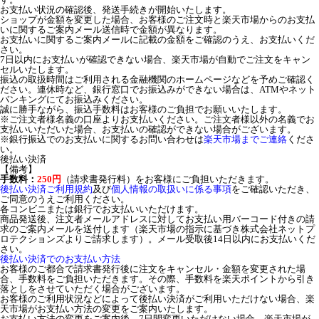
お支払い状況の確認後、発送手続きが開始いたします。
ショップが金額を変更した場合、お客様のご注文時と楽天市場からのお支払
いに関するご案内メール送信時で金額が異なります。
お支払いに関するご案内メールに記載の金額をご確認のうえ、お支払いくだ
さい。
7日以内にお支払いが確認できない場合、楽天市場が自動でご注文をキャン
セルいたします。
振込の取扱時間はご利用される金融機関のホームページなどを予めご確認く
ださい。連休時など、銀行窓口でお振込みができない場合は、ATMやネット
バンキングにてお振込みください。
誠に勝手ながら、振込手数料はお客様のご負担でお願いいたします。
※ご注文者様名義の口座よりお支払いください。ご注文者様以外の名義でお
支払いいただいた場合、お支払いの確認ができない場合がございます。
※銀行振込でのお支払いに関するお問い合わせは
楽天市場までご連絡
くださ
い。
後払い決済
【備考】
手数料：
250円
（請求書発行料）をお客様にご負担いただきます。
後払い決済ご利用規約
及び
個人情報の取扱いに係る事項
をご確認いただき、
ご同意のうえご利用ください。
各コンビニまたは銀行でお支払いいただけます。
商品発送後、注文者メールアドレスに対してお支払い用バーコード付きの請
求のご案内メールを送付します（楽天市場の指示に基づき株式会社ネットプ
ロテクションズよりご請求します）。メール受取後14日以内にお支払いくだ
さい。
後払い決済でのお支払い方法
お客様のご都合で請求書発行後に注文をキャンセル・金額を変更された場
合、手数料をご負担いただきます。その際、手数料を楽天ポイントから引き
落としをさせていただく場合がございます。
お客様のご利用状況などによって後払い決済がご利用いただけない場合、楽
天市場がお支払い方法の変更をご案内いたします。
お支払い方法の変更をご案内後、7日間変更いただけない場合、楽天市場が