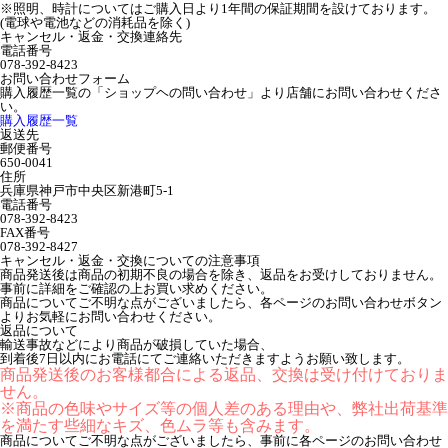
※照明、時計についてはご購入日より1年間の保証期間を設けております。
(電球や電池などの消耗品を除く)
キャンセル・返金・交換連絡先
電話番号
078-392-8423
お問い合わせフォーム
購入履歴一覧の「ショップヘの問い合わせ」より店舗にお問い合わせくださ
い。
購入履歴一覧
返送先
郵便番号
650-0041
住所
兵庫県神戸市中央区新港町5-1
電話番号
078-392-8423
FAX番号
078-392-8427
キャンセル・返金・交換についての注意事項
商品発送後は商品の初期不良の場合を除き、返品をお受けしておりません。
事前に詳細をご確認の上お買い求めください。
商品についてご不明な点がございましたら、各ページのお問い合わせボタン
よりお気軽にお問い合わせください。
返品について
輸送事故などにより商品が破損していた場合、
到着後7日以内にお電話にてご連絡いただきますようお願い致します。
商品発送後のお客様都合による返品、交換は受け付けておりま
せん。
※商品の色味やサイズ等の個人差のある理由や、弊社出荷基準
を満たす些細なキズ、色ムラ等も含みます。
商品についてご不明な点がございましたら、事前に各ページのお問い合わせ