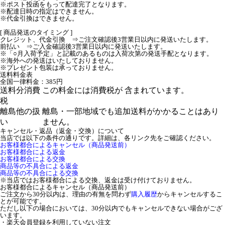
※ポスト投函をもって配達完了となります。
※配達日時の指定はできません。
※代金引換はできません。
[ 商品発送のタイミング ]
クレジット、代金引換 ⇒ご注文確認後3営業日以内に発送いたします。
前払い ⇒ご入金確認後3営業日以内に発送いたします。
※「○月入荷予定」と記載のあるものは入荷次第の発送手配となります。
※海外への発送はいたしておりません。
※プレゼント包装は承っておりません。
送料料金表
全国一律料金：385円
送料分消費
この料金には消費税が 含まれています。
税
離島他の扱
離島・一部地域でも追加送料がかかることはあり
い
ません。
キャンセル・返品（返金・交換）について
当店では以下の条件の通りです。詳細は、各リンク先をご確認ください。
お客様都合によるキャンセル（商品発送前）
お客様都合による返金
お客様都合による交換
商品等の不具合による返金
商品等の不具合による交換
※当店ではお客様都合による交換、返金は受け付けておりません。
お客様都合によるキャンセル（商品発送前）
ご注文から30分以内は、理由の有無を問わず
購入履歴
からキャンセルするこ
とが可能です。
ただし以下の場合においては、30分以内でもキャンセルできない場合がござ
います。
・楽天会員登録を利用していない注文