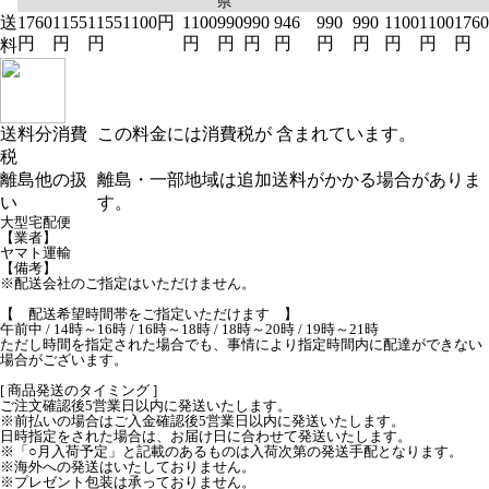
県
送
1760
1155
1155
1100円
1100
990
990
946
990
990
1100
1100
1760
円
円
円
円
円
円
円
円
円
円
円
円
料
送料分消費
この料金には消費税が 含まれています。
税
離島他の扱
離島・一部地域は追加送料がかかる場合がありま
い
す。
大型宅配便
【業者】
ヤマト運輸
【備考】
※配送会社のご指定はいただけません。
【 配送希望時間帯をご指定いただけます 】
午前中 / 14時～16時 / 16時～18時 / 18時～20時 / 19時～21時
ただし時間を指定された場合でも、事情により指定時間内に配達ができない
場合がございます。
[ 商品発送のタイミング ]
ご注文確認後5営業日以内に発送いたします。
※前払いの場合はご入金確認後5営業日以内に発送いたします。
日時指定をされた場合は、お届け日に合わせて発送いたします。
※「○月入荷予定」と記載のあるものは入荷次第の発送手配となります。
※海外への発送はいたしておりません。
※プレゼント包装は承っておりません。