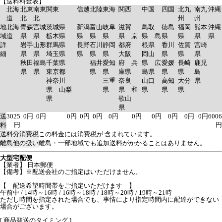
【送料料金表】
北海
北東
南東
関東
信越
北陸
東海
関西
中国
四国
北九
南九
沖縄
道
北
北
州
州
地
北海
青森
宮城
茨城県
新潟
富山
岐阜
滋賀
鳥取
徳島
福岡
熊本
沖縄
域
道
県
県
栃木県
県
県
県
県 京
県 島
県
県
県
県
詳
岩手
山形
群馬県
長野
石川
静岡
都府
根県
香川
佐賀
宮崎
細
県
県
埼玉県
県
県
県
大阪
岡山
県
県
県
秋田
福島
千葉県
福井
愛知
府 兵
県 広
愛媛
長崎
鹿児
県
県
東京都
県
県
庫県
島県
県
県
島
神奈川
三重
奈良
山口
高知
大分
県
県 山梨
県
県 和
県
県
県
県
歌山
県
送
3025
0円
0円
0円
0円
0円
0円
0円
0円
0円
0円
0円
6006
円
円
料
送料分消費税
この料金には消費税が 含まれています。
離島他の扱い
離島・一部地域でも追加送料がかかることはありません。
大型宅配便
【業者】 日本郵便
【備考】※配送会社のご指定はいただけません。
【 配送希望時間帯をご指定いただけます 】
午前中 / 14時～16時 / 16時～18時 / 18時～20時 / 19時～21時
ただし時間を指定された場合でも、事情により指定時間内に配達ができない
場合がございます。
[ 商品発送のタイミング ]