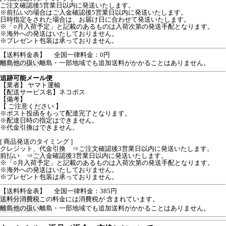
ご注文確認後5営業日以内に発送いたします。
※前払いの場合はご入金確認後5営業日以内に発送いたします。
日時指定をされた場合は、お届け日に合わせて発送いたします。
※「○月入荷予定」と記載のあるものは入荷次第の発送手配となります。
※海外への発送はいたしておりません。
※プレゼント包装は承っておりません。
【送料料金表】
全国一律料金：0円
離島他の扱い
離島・一部地域でも追加送料がかかることはありません。
追跡可能メール便
【業者】 ヤマト運輸
【配送サービス名】ネコポス
【備考】
【 ご注意ください 】
※ポスト投函をもって配達完了となります。
※配達日時の指定はできません。
※代金引換はできません。
[ 商品発送のタイミング ]
クレジット、代金引換 ⇒ご注文確認後3営業日以内に発送いたします。
前払い ⇒ご入金確認後3営業日以内に発送いたします。
※「○月入荷予定」と記載のあるものは入荷次第の発送手配となります。
※海外への発送はいたしておりません。
※プレゼント包装は承っておりません。
【送料料金表】
全国一律料金：385円
送料分消費税
この料金には消費税が 含まれています。
離島他の扱い
離島・一部地域でも追加送料がかかることはありません。