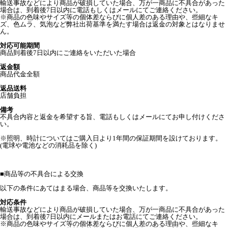
輸送事故などにより商品が破損していた場合、万が一商品に不具合があった
場合は、到着後7日以内に電話もしくはメールにてご連絡ください。
※商品の色味やサイズ等の個体差ならびに個人差のある理由や、些細なキ
ズ、色ムラ、気泡など弊社出荷基準を満たす場合は返金の対象とはなりませ
ん。
対応可能期間
商品到着後7日以内にご連絡をいただいた場合
返金額
商品代金全額
返品送料
店舗負担
備考
不具合内容と返金を希望する旨、電話もしくはメールにてお申し付けくださ
い。
※照明、時計についてはご購入日より1年間の保証期間を設けております。
(電球や電池などの消耗品を除く)
■
商品等の不具合による交換
以下の条件にあてはまる場合、商品等を交換いたします。
対応条件
輸送事故などにより商品が破損していた場合、万が一商品に不具合があった
場合は、到着後7日以内にメールまたはお電話にてご連絡ください。
※商品の色味やサイズ等の個体差ならびに個人差のある理由や、些細なキ