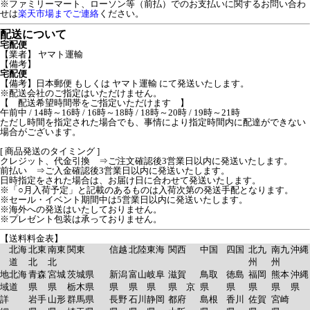
※ファミリーマート、ローソン等（前払）でのお支払いに関するお問い合わ
せは
楽天市場までご連絡
ください。
配送について
宅配便
【業者】 ヤマト運輸
【備考】
宅配便
【備考】日本郵便 もしくは ヤマト運輸 にて発送いたします。
※配送会社のご指定はいただけません。
【 配送希望時間帯をご指定いただけます 】
午前中 / 14時～16時 / 16時～18時 / 18時～20時 / 19時～21時
ただし時間を指定された場合でも、事情により指定時間内に配達ができない
場合がございます。
[ 商品発送のタイミング ]
クレジット、代金引換 ⇒ご注文確認後3営業日以内に発送いたします。
前払い ⇒ご入金確認後3営業日以内に発送いたします。
日時指定をされた場合は、お届け日に合わせて発送いたします。
※「○月入荷予定」と記載のあるものは入荷次第の発送手配となります。
※セール・イベント期間中は5営業日以内に発送いたします。
※海外への発送はいたしておりません。
※プレゼント包装は承っておりません。
【送料料金表】
北海
北東
南東
関東
信越
北陸
東海
関西
中国
四国
北九
南九
沖縄
道
北
北
州
州
地
北海
青森
宮城
茨城県
新潟
富山
岐阜
滋賀
鳥取
徳島
福岡
熊本
沖縄
域
道
県
県
栃木県
県
県
県
県 京
県
県
県
県
県
詳
岩手
山形
群馬県
長野
石川
静岡
都府
島根
香川
佐賀
宮崎