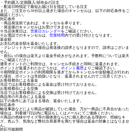
・予約購入/定期購入/頒布会の注文
・配送日時指定で最短お届け日を指定している注文
また、ご注文から30分以上過ぎた場合のキャンセルは、以下の対応条件をご
確認ください。
対応条件
・商品発送前であれば、キャンセルを承ります。
・発送後のキャンセルはお受けできません。
※当店休業日は、
営業日カレンダー
をご確認ください。
※お電話でのキャンセルは、
営業時間
内での受け付けとなります。
返金額
お支払代金全額を返金いたします。
・クレジットカードの場合は発送後の請求となりますので、請求はございま
せん。
・前払いの場合は楽天より返金手続きがなされます。手数料については楽天
へご確認ください。
通常ポイントのご利用分は、キャンセル手続きと同時に返還されます。
ポイントが返還されたかどうかは、
ポイント履歴
よりご確認下さい。
※期間限定ポイントの利用期限を過ぎてからキャンセルや金額修正が行われ
た場合、ポイントは失効扱いとなり、返還されませんのでご注意ください。
お客様都合による返金
当店ではお客様都合による返金は受け付けておりません。
お客様都合による交換
当店ではお客様都合による交換は受け付けておりません。
商品等の不具合による返金
以下の条件にあてはまる場合、返金いたします。
対応条件
輸送事故などにより商品が破損していた場合、万が一商品に不具合があった
場合は、到着後7日以内に電話もしくはメールにてご連絡ください。
※商品の色味やサイズ等の個体差ならびに個人差のある理由や、些細なキ
ズ、色ムラ、気泡など弊社出荷基準を満たす場合は返金の対象とはなりませ
ん。
対応可能期間