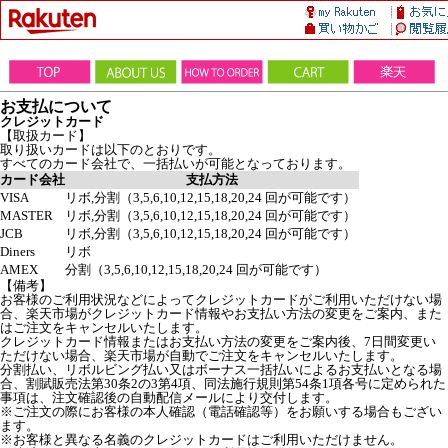
お支払について
クレジットカード
【取扱カード】
取り扱いカードは以下のとおりです。
すべてのカード会社で、一括払いが可能となっております。
カード会社
支払方法
VISA
リボ,分割（3,5,6,10,12,15,18,20,24 回が可能です）
MASTER
リボ,分割（3,5,6,10,12,15,18,20,24 回が可能です）
JCB
リボ,分割（3,5,6,10,12,15,18,20,24 回が可能です）
Diners
リボ
AMEX
分割（3,5,6,10,12,15,18,20,24 回が可能です）
【備考】
お客様のご利用状況などによってクレジットカードがご利用いただけない場
合、楽天市場がクレジットカード情報やお支払い方法の変更をご案内、また
はご注文をキャンセルいたします。
クレジットカード情報またはお支払い方法の変更をご案内後、7日間変更い
ただけない場合、楽天市場が自動でご注文をキャンセルいたします。
分割払い、リボルビング払い又はボーナス一括払いによるお支払いとなる場
合、割賦販売法第30条2の3第4項、同法施行規則第54条1項各号に定められた
事項は、注文確認後の自動配信メールにより交付します。
※ご注文の際にお客様の本人確認（電話確認等）をお願いする場合もござい
ます。
※お客様と異なる名義のクレジットカードはご利用いただけません。