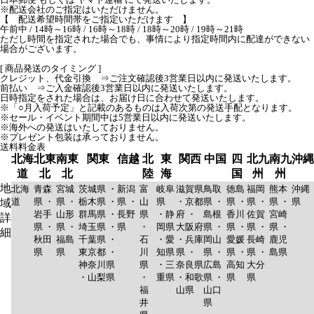
※配送会社のご指定はいただけません。
【 配送希望時間帯をご指定いただけます 】
午前中 / 14時～16時 / 16時～18時 / 18時～20時 / 19時～21時
ただし時間を指定された場合でも、事情により指定時間内に配達ができない
場合がございます。
[ 商品発送のタイミング ]
クレジット、代金引換 ⇒ご注文確認後3営業日以内に発送いたします。
前払い ⇒ご入金確認後3営業日以内に発送いたします。
日時指定をされた場合は、お届け日に合わせて発送いたします。
※「○月入荷予定」と記載のあるものは入荷次第の発送手配となります。
※セール・イベント期間中は5営業日以内に発送いたします。
※海外への発送はいたしておりません。
※プレゼント包装は承っておりません。
送料料金表
北海
北東
南東
関東
信越
北
東
関西
中国
四
北九
南九
沖縄
道
北
北
陸
海
国
州
州
地
北海
青森
宮城
茨城県 ・
新潟
富
岐阜
滋賀県
鳥取
徳島
福岡
熊本
沖縄
道
県 ・
県 ・
栃木県 ・
県 ・
山
県
・京都
県 ・
県 ・
県 ・
県 ・
県
域
岩手
山形
群馬県 ・
長野
県
・静
府 ・
島根
香川
佐賀
宮崎
詳
県 ・
県 ・
埼玉県 ・
県
・
岡県
大阪府
県 ・
県 ・
県 ・
県 ・
細
秋田
福島
千葉県 ・
石
・愛
・兵庫
岡山
愛媛
長崎
鹿児
県
県
東京都 ・
川
知県
県 ・
県 ・
県 ・
県 ・
島県
神奈川県
県
・三
奈良県
広島
高知
大分
・山梨県
・
重県
・和歌
県 ・
県
県
福
山県
山口
井
県