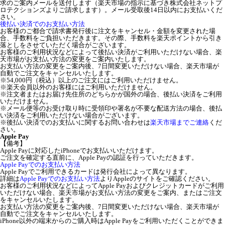
求のご案内メールを送付します（楽天市場の指示に基づき株式会社ネットプ
ロテクションズよりご請求します）。メール受取後14日以内にお支払いくだ
さい。
後払い決済でのお支払い方法
お客様のご都合で請求書発行後に注文をキャンセル・金額を変更された場
合、手数料をご負担いただきます。その際、手数料を楽天ポイントから引き
落としをさせていただく場合がございます。
お客様のご利用状況などによって後払い決済がご利用いただけない場合、楽
天市場がお支払い方法の変更をご案内いたします。
お支払い方法の変更をご案内後、7日間変更いただけない場合、楽天市場が
自動でご注文をキャンセルいたします。
※54,000円（税込）以上のご注文にはご利用いただけません。
※楽天会員以外のお客様にはご利用いただけません。
※注文者またはお届け先住所のどちらかが国外の場合、後払い決済をご利用
いただけません。
※メール便等のお受け取り時に受領印や署名が不要な配送方法の場合、後払
い決済をご利用いただけない場合がございます。
※後払い決済でのお支払いに関するお問い合わせは
楽天市場までご連絡
くだ
さい。
Apple Pay
【備考】
Apple Payに対応したiPhoneでお支払いいただけます。
ご注文を確定する直前に、Apple Payの認証を行っていただきます。
Apple Payでのお支払い方法
Apple Payでご利用できるカードは発行会社によって異なります。
詳細は
Apple Payでのお支払い方法
よりAppleのサイトをご確認ください。
お客様のご利用状況などによってApple Payおよびクレジットカードがご利用
いただけない場合、楽天市場がお支払い方法の変更をご案内、またはご注文
をキャンセルいたします。
お支払い方法の変更をご案内後、7日間変更いただけない場合、楽天市場が
自動でご注文をキャンセルいたします。
iPhone以外の端末からのご購入時はApple Payをご利用いただくことができま