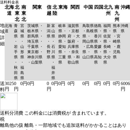
送料料金表
北海
北
南
関東
信
北
東海
関西
中国
四国
北九
南
沖縄
道
東
東
越
陸
州
九
北
北
州
地
北海
青
宮
茨城県 ・
新
富
岐阜
滋賀県
鳥取県
徳島
福岡
熊本
沖縄
道
森
城
栃木県 ・
潟
山
県 ・
・京都
・島根
県 ・
県 ・
県
県
域
県
県
群馬県 ・
県
県
静岡
府 ・大
県 ・
香川
佐賀
・宮
詳
・
・
埼玉県 ・
・
・
県 ・
阪府 ・
岡山県
県 ・
県 ・
崎県
細
岩
山
千葉県 ・
長
石
愛知
兵庫県
・広島
愛媛
長崎
・鹿
手
形
東京都 ・
野
川
県 ・
・奈良
県 ・
県 ・
県 ・
児島
県
県
神奈川県
県
県
三重
県 ・和
山口県
高知
大分
県
・
・
・山梨県
・
県
歌山県
県
県
秋
福
福
田
島
井
県
県
県
送
3025
0
0円
0円
0
0円
0円
0円
0円
0円
0円
0円
6006
円
円
円
円
料
送料分消費
この料金には消費税が 含まれています。
税
離島他の扱
離島・一部地域でも追加送料がかかることはあり