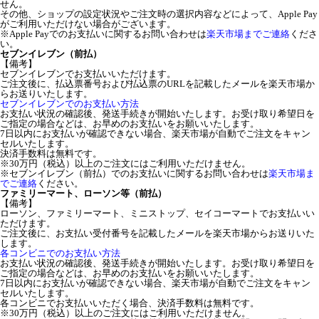
せん。
その他、ショップの設定状況やご注文時の選択内容などによって、Apple Pay
がご利用いただけない場合がございます。
※Apple Payでのお支払いに関するお問い合わせは
楽天市場までご連絡
くださ
い。
セブンイレブン（前払）
【備考】
セブンイレブンでお支払いいただけます。
ご注文後に、払込票番号および払込票のURLを記載したメールを楽天市場か
らお送りいたします。
セブンイレブンでのお支払い方法
お支払い状況の確認後、発送手続きが開始いたします。お受け取り希望日を
ご指定の場合などは、お早めのお支払いをお願いいたします。
7日以内にお支払いが確認できない場合、楽天市場が自動でご注文をキャン
セルいたします。
決済手数料は無料です。
※30万円（税込）以上のご注文にはご利用いただけません。
※セブンイレブン（前払）でのお支払いに関するお問い合わせは
楽天市場ま
でご連絡
ください。
ファミリーマート、ローソン等（前払）
【備考】
ローソン、ファミリーマート、ミニストップ、セイコーマートでお支払いい
ただけます。
ご注文後に、お支払い受付番号を記載したメールを楽天市場からお送りいた
します。
各コンビニでのお支払い方法
お支払い状況の確認後、発送手続きが開始いたします。お受け取り希望日を
ご指定の場合などは、お早めのお支払いをお願いいたします。
7日以内にお支払いが確認できない場合、楽天市場が自動でご注文をキャン
セルいたします。
各コンビニでお支払いいただく場合、決済手数料は無料です。
※30万円（税込）以上のご注文にはご利用いただけません。