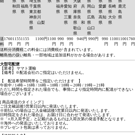
細
県
県
埼玉県
県
県
県
大阪
県
県
県
県
秋田
福島
千葉県
福井
愛知
府 兵
岡山
愛媛
長崎
鹿児
県
県
東京都
県
県
庫県
県
県
県
島
神奈川
三重
奈良
広島
高知
大分
県
県 山梨
県
県 和
県
県
県
県
歌山
山口
県
県
送
1760
1155
1155
1100円
1100
990
990
946円
990円
990
1100
1100
1760
円
円
円
円
円
円
円
円
円
円
料
送料分消費税
この料金には消費税が 含まれています。
離島他の扱い
離島・一部地域は追加送料がかかる場合があります。
大型宅配便
【業者】 ヤマト運輸
【備考】※配送会社のご指定はいただけません。
【 配送希望時間帯をご指定いただけます 】
午前中 / 14時～16時 / 16時～18時 / 18時～20時 / 19時～21時
ただし時間を指定された場合でも、事情により指定時間内に配達ができない
場合がございます。
[ 商品発送のタイミング ]
ご注文確認後5営業日以内に発送いたします。
※前払いの場合はご入金確認後5営業日以内に発送いたします。
日時指定をされた場合は、お届け日に合わせて発送いたします。
※「○月入荷予定」と記載のあるものは入荷次第の発送手配となります。
※海外への発送はいたしておりません。
※プレゼント包装は承っておりません。