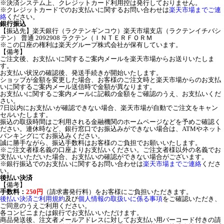
※決済システム上、クレジットカード利用控は発行しておりません。
※クレジットカードでのお支払いに関するお問い合わせは
楽天市場までご連
絡
ください。
銀行振込
【振込先】楽天銀行（ラクテンギンコウ）楽天市場支店（ラクテンイチバシ
テン） 普通 2092908 ラクテン（ＩＮＴＥＲＦＯＲＭ
※この口座の権利は楽天グループ株式会社が保有しています。
【備考】
ご注文後、お支払いに関するご案内メールを楽天市場からお送りいたしま
す。
お支払い状況の確認後、発送手続きが開始いたします。
ショップが金額を変更した場合、お客様のご注文時と楽天市場からのお支払
いに関するご案内メール送信時で金額が異なります。
お支払いに関するご案内メールに記載の金額をご確認のうえ、お支払いくだ
さい。
7日以内にお支払いが確認できない場合、楽天市場が自動でご注文をキャン
セルいたします。
振込の取扱時間はご利用される金融機関のホームページなどを予めご確認く
ださい。連休時など、銀行窓口でお振込みができない場合は、ATMやネット
バンキングにてお振込みください。
誠に勝手ながら、振込手数料はお客様のご負担でお願いいたします。
※ご注文者様名義の口座よりお支払いください。ご注文者様以外の名義でお
支払いいただいた場合、お支払いの確認ができない場合がございます。
※銀行振込でのお支払いに関するお問い合わせは
楽天市場までご連絡
くださ
い。
後払い決済
【備考】
手数料：
250円
（請求書発行料）をお客様にご負担いただきます。
後払い決済ご利用規約
及び
個人情報の取扱いに係る事項
をご確認いただき、
ご同意のうえご利用ください。
各コンビニまたは銀行でお支払いいただけます。
商品発送後、注文者メールアドレスに対してお支払い用バーコード付きの請