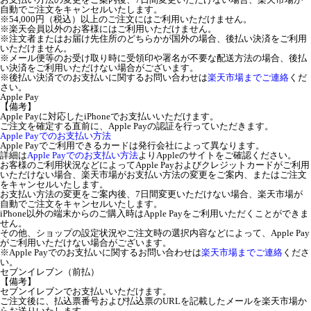
自動でご注文をキャンセルいたします。
※54,000円（税込）以上のご注文にはご利用いただけません。
※楽天会員以外のお客様にはご利用いただけません。
※注文者またはお届け先住所のどちらかが国外の場合、後払い決済をご利用
いただけません。
※メール便等のお受け取り時に受領印や署名が不要な配送方法の場合、後払
い決済をご利用いただけない場合がございます。
※後払い決済でのお支払いに関するお問い合わせは
楽天市場までご連絡
くだ
さい。
Apple Pay
【備考】
Apple Payに対応したiPhoneでお支払いいただけます。
ご注文を確定する直前に、Apple Payの認証を行っていただきます。
Apple Payでのお支払い方法
Apple Payでご利用できるカードは発行会社によって異なります。
詳細は
Apple Payでのお支払い方法
よりAppleのサイトをご確認ください。
お客様のご利用状況などによってApple Payおよびクレジットカードがご利用
いただけない場合、楽天市場がお支払い方法の変更をご案内、またはご注文
をキャンセルいたします。
お支払い方法の変更をご案内後、7日間変更いただけない場合、楽天市場が
自動でご注文をキャンセルいたします。
iPhone以外の端末からのご購入時はApple Payをご利用いただくことができま
せん。
その他、ショップの設定状況やご注文時の選択内容などによって、Apple Pay
がご利用いただけない場合がございます。
※Apple Payでのお支払いに関するお問い合わせは
楽天市場までご連絡
くださ
い。
セブンイレブン（前払）
【備考】
セブンイレブンでお支払いいただけます。
ご注文後に、払込票番号および払込票のURLを記載したメールを楽天市場か
らお送りいたします。