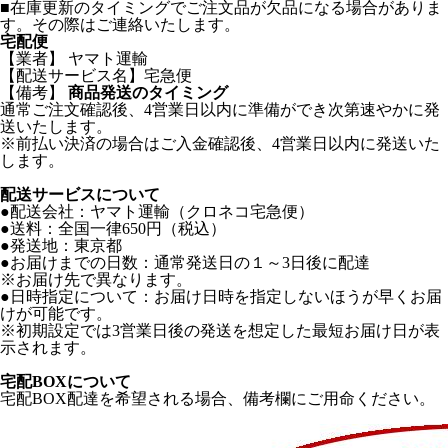
■在庫更新のタイミングでご注文品が欠品になる場合がありま
す。その際はご連絡いたします。
宅配便
【業者】 ヤマト運輸
【配送サービス名】宅急便
【備考】
商品発送のタイミング
通常ご注文確認後、4営業日以内に準備ができ次第速やかに発
送いたします。
※前払い決済の場合はご入金確認後、4営業日以内に発送いた
します。
配送サービスについて
●配送会社：ヤマト運輸（クロネコ宅急便）
●送料：全国一律650円（税込）
●発送地：東京都
●お届けまでの日数：通常発送日の１～3日後に配達
※お届け先で異なります。
●日時指定について：お届け日時を指定しないほうが早くお届
けが可能です。
※初期設定では3営業日後の発送を想定した最短お届け日が表
示されます。
宅配BOXについて
宅配BOX配達を希望される場合、備考欄にご用命ください。