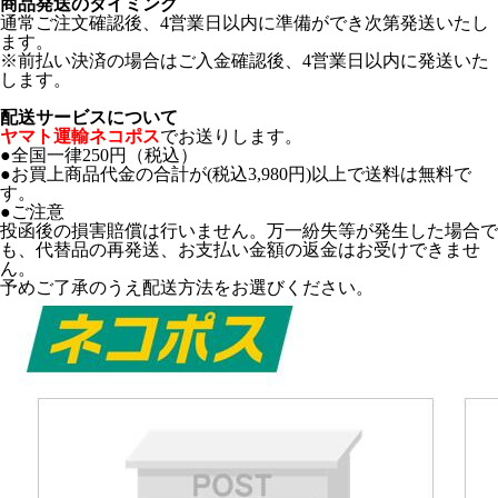
商品発送のタイミング
通常ご注文確認後、4営業日以内に準備ができ次第発送いたし
ます。
※前払い決済の場合はご入金確認後、4営業日以内に発送いた
します。
配送サービスについて
ヤマト運輸ネコポス
でお送りします。
●全国一律250円（税込）
●お買上商品代金の合計が(税込3,980円)以上で送料は無料で
す。
●ご注意
投函後の損害賠償は行いません。万一紛失等が発生した場合で
も、代替品の再発送、お支払い金額の返金はお受けできませ
ん。
予めご了承のうえ配送方法をお選びください。