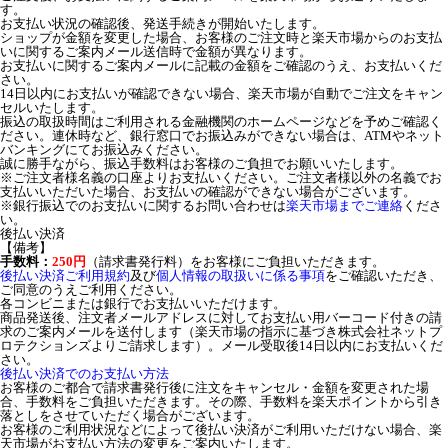
す。
お支払い状況の確認後、発送手続きが開始いたします。
ショップが金額を変更した場合、お客様のご注文時と楽天市場からのお支払
いに関するご案内メール送信時で金額が異なります。
お支払いに関するご案内メールに記載の金額をご確認のうえ、お支払いくだ
さい。
14日以内にお支払いが確認できない場合、楽天市場が自動でご注文をキャン
セルいたします。
振込の取扱時間はご利用される金融機関のホームページなどを予めご確認く
ださい。連休時など、銀行窓口でお振込みができない場合は、ATMやネット
バンキングにてお振込みください。
誠に勝手ながら、振込手数料はお客様のご負担でお願いいたします。
※ご注文者様名義の口座よりお支払いください。ご注文者様以外の名義でお
支払いいただいた場合、お支払いの確認ができない場合がございます。
※銀行振込でのお支払いに関するお問い合わせは
楽天市場までご連絡
くださ
い。
後払い決済
【備考】
手数料：
250円
（請求書発行料）をお客様にご負担いただきます。
後払い決済ご利用規約
及び
個人情報の取扱いに係る事項
をご確認いただき、
ご同意のうえご利用ください。
各コンビニまたは銀行でお支払いいただけます。
商品発送後、注文者メールアドレスに対してお支払い用バーコード付きの請
求のご案内メールを送付します（楽天市場の指示に基づき株式会社ネットプ
ロテクションズよりご請求します）。メール受取後14日以内にお支払いくだ
さい。
後払い決済でのお支払い方法
お客様のご都合で請求書発行後に注文をキャンセル・金額を変更された場
合、手数料をご負担いただきます。その際、手数料を楽天ポイントから引き
落としをさせていただく場合がございます。
お客様のご利用状況などによって後払い決済がご利用いただけない場合、楽
天市場がお支払い方法の変更をご案内いたします。