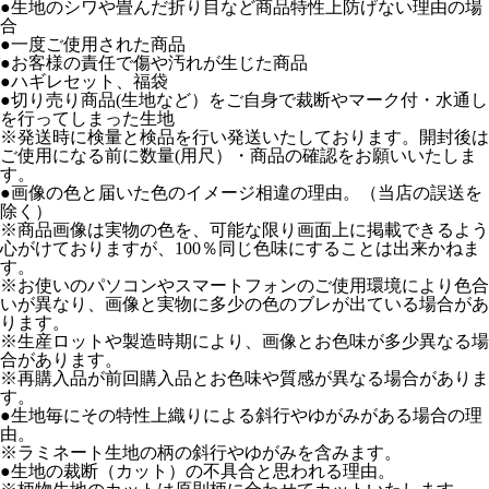
●生地のシワや畳んだ折り目など商品特性上防げない理由の場
合
●一度ご使用された商品
●お客様の責任で傷や汚れが生じた商品
●ハギレセット、福袋
●切り売り商品(生地など）をご自身で裁断やマーク付・水通し
を行ってしまった生地
※発送時に検量と検品を行い発送いたしております。開封後は
ご使用になる前に数量(用尺）・商品の確認をお願いいたしま
す。
●画像の色と届いた色のイメージ相違の理由。（当店の誤送を
除く）
※商品画像は実物の色を、可能な限り画面上に掲載できるよう
心がけておりますが、100％同じ色味にすることは出来かねま
す。
※お使いのパソコンやスマートフォンのご使用環境により色合
いが異なり、画像と実物に多少の色のブレが出ている場合があ
ります。
※生産ロットや製造時期により、画像とお色味が多少異なる場
合があります。
※再購入品が前回購入品とお色味や質感が異なる場合がありま
す。
●生地毎にその特性上織りによる斜行やゆがみがある場合の理
由。
※ラミネート生地の柄の斜行やゆがみを含みます。
●生地の裁断（カット）の不具合と思われる理由。