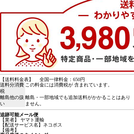
【送料料金表】
全国一律料金：650円
送料分消費
この料金には消費税が 含まれています。
税
離島他の扱
離島・一部地域でも追加送料がかかることはあり
い
ません。
追跡可能メール便
【業者】 ヤマト運輸
【配送サービス名】ネコポス
【備考】