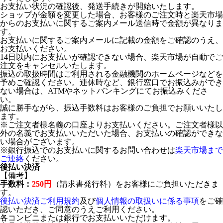
お支払い状況の確認後、発送手続きが開始いたします。
ショップが金額を変更した場合、お客様のご注文時と楽天市場
からのお支払いに関するご案内メール送信時で金額が異なりま
す。
お支払いに関するご案内メールに記載の金額をご確認のうえ、
お支払いください。
14日以内にお支払いが確認できない場合、楽天市場が自動でご
注文をキャンセルいたします。
振込の取扱時間はご利用される金融機関のホームページなどを
予めご確認ください。連休時など、銀行窓口でお振込みができ
ない場合は、ATMやネットバンキングにてお振込みくださ
い。
誠に勝手ながら、振込手数料はお客様のご負担でお願いいたし
ます。
※ご注文者様名義の口座よりお支払いください。ご注文者様以
外の名義でお支払いいただいた場合、お支払いの確認ができな
い場合がございます。
※銀行振込でのお支払いに関するお問い合わせは
楽天市場まで
ご連絡
ください。
後払い決済
【備考】
手数料：
250円
（請求書発行料）をお客様にご負担いただきま
す。
後払い決済ご利用規約
及び
個人情報の取扱いに係る事項
をご確
認いただき、ご同意のうえご利用ください。
各コンビニまたは銀行でお支払いいただけます。