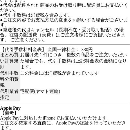
いたします。
●代金は配達された商品のお受け取り時に配送員にお支払いく
ださい。
●代引手数料は消費税を含みます。
●ご注文内容でお支払方法の変更をお願いする場合がございま
す。
●発送後の代引キャンセル（長期不在・受け取り拒否）の場
合、往復の配送費（実費）はご注文者様にご負担いただきま
す。 ご注意ください。
【代引手数料料金表】 全国一律料金： 330円
まとめ買
お届け先１件につき、複数の商品をご注文いただい
い計算規
た場合でも、代引手数料は上記料金表の金額になり
則
ます。
代引手数
この料金には消費税が含まれています
料分消費
税
代引業者
宅配便(ヤマト運輸)
指定
Apple Pay
【備考】
Apple Payに対応したiPhoneでお支払いいただけます。
ご注文を確定する直前に、Apple Payの認証を行っていただき
ます。