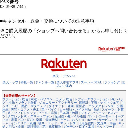
FAX番号
03-3988-7345
■
キャンセル・返金・交換についての注意事項
※ご購入履歴の「ショップへ問い合わせる」からお申し付けく
ださい。
楽天トップへ >>
楽天トップ
|
特集一覧
|
ジャンル一覧
|
楽天市場アプリ
|
スーパーDEAL
|
ランキング
|
出
店のご案内
【楽天市場のサービス】
ファッション 総合
|
家電・パソコン・カメラ 総合
|
レディースファッション
|
靴
|
バッ
グ・小物・ブランド雑貨
|
ジュエリー・アクセサリー
|
腕時計
|
下着・ナイトウェア
|
キ
ッズ・ベビー用品・マタニティ
|
ダイエット・健康
|
医薬品・コンタクトレンズ・介護
用品
|
美容・コスメ・香水
|
車・バイク
|
カー用品・バイク用品
|
食品
|
スイーツ・お菓
子
|
水・ソフトドリンク
|
ビール・洋酒
|
日本酒・焼酎
|
ワイン
|
パソコン・PCパー
ツ
|
タブレットPC・スマートフォン
|
光回線・モバイル通信
|
TV・レコーダー・オーデ
ィオ
|
家電
|
CD・DVD
|
楽器・音楽機材
|
ゲーム
|
おもちゃ
|
ホビー
|
サービス・リフォ
ーム
|
インテリア・収納
|
寝具・ベッド・マットレス
|
日用品雑貨・文房具・手芸
|
キッ
チン用品・食器・調理器具
|
花・観葉植物
|
ガーデン・DIY・工具
|
ペットフード ・ ペ