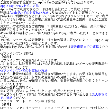
ご注文を確定する直前に、Apple Payの認証を行っていただきます。
Apple Payでのお支払い方法
Apple Payでご利用できるカードは発行会社によって異なります。
詳細は
Apple Payでのお支払い方法
よりAppleのサイトをご確認ください。
お客様のご利用状況などによってApple Payおよびクレジットカードがご利用
いただけない場合、楽天市場がお支払い方法の変更をご案内、またはご注文
をキャンセルいたします。
お支払い方法の変更をご案内後、7日間変更いただけない場合、楽天市場が
自動でご注文をキャンセルいたします。
iPhone以外の端末からのご購入時はApple Payをご利用いただくことができま
せん。
その他、ショップの設定状況やご注文時の選択内容などによって、Apple Pay
がご利用いただけない場合がございます。
※Apple Payでのお支払いに関するお問い合わせは
楽天市場までご連絡
くださ
い。
セブンイレブン（前払）
【備考】
セブンイレブンでお支払いいただけます。
ご注文後に、払込票番号および払込票のURLを記載したメールを楽天市場か
らお送りいたします。
セブンイレブンでのお支払い方法
お支払い状況の確認後、発送手続きが開始いたします。お受け取り希望日を
ご指定の場合などは、お早めのお支払いをお願いいたします。
14日以内にお支払いが確認できない場合、楽天市場が自動でご注文をキャン
セルいたします。
決済手数料は無料です。
※30万円（税込）以上のご注文にはご利用いただけません。
※セブンイレブン（前払）でのお支払いに関するお問い合わせは
楽天市場ま
でご連絡
ください。
ファミリーマート、ローソン等（前払）
【備考】
ローソン、ファミリーマート、ミニストップ、セイコーマートでお支払いい