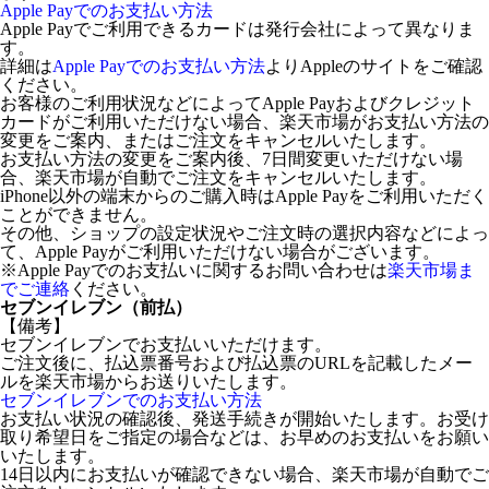
Apple Payでのお支払い方法
Apple Payでご利用できるカードは発行会社によって異なりま
す。
詳細は
Apple Payでのお支払い方法
よりAppleのサイトをご確認
ください。
お客様のご利用状況などによってApple Payおよびクレジット
カードがご利用いただけない場合、楽天市場がお支払い方法の
変更をご案内、またはご注文をキャンセルいたします。
お支払い方法の変更をご案内後、7日間変更いただけない場
合、楽天市場が自動でご注文をキャンセルいたします。
iPhone以外の端末からのご購入時はApple Payをご利用いただく
ことができません。
その他、ショップの設定状況やご注文時の選択内容などによっ
て、Apple Payがご利用いただけない場合がございます。
※Apple Payでのお支払いに関するお問い合わせは
楽天市場ま
でご連絡
ください。
セブンイレブン（前払）
【備考】
セブンイレブンでお支払いいただけます。
ご注文後に、払込票番号および払込票のURLを記載したメー
ルを楽天市場からお送りいたします。
セブンイレブンでのお支払い方法
お支払い状況の確認後、発送手続きが開始いたします。お受け
取り希望日をご指定の場合などは、お早めのお支払いをお願い
いたします。
14日以内にお支払いが確認できない場合、楽天市場が自動でご