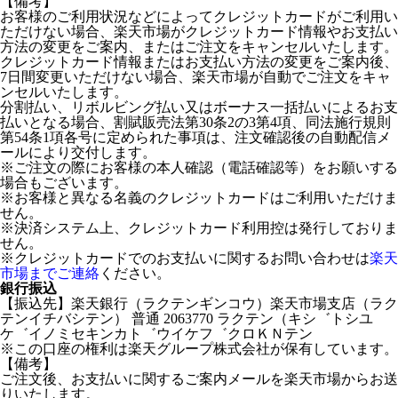
【備考】
お客様のご利用状況などによってクレジットカードがご利用い
ただけない場合、楽天市場がクレジットカード情報やお支払い
方法の変更をご案内、またはご注文をキャンセルいたします。
クレジットカード情報またはお支払い方法の変更をご案内後、
7日間変更いただけない場合、楽天市場が自動でご注文をキャ
ンセルいたします。
分割払い、リボルビング払い又はボーナス一括払いによるお支
払いとなる場合、割賦販売法第30条2の3第4項、同法施行規則
第54条1項各号に定められた事項は、注文確認後の自動配信メ
ールにより交付します。
※ご注文の際にお客様の本人確認（電話確認等）をお願いする
場合もございます。
※お客様と異なる名義のクレジットカードはご利用いただけま
せん。
※決済システム上、クレジットカード利用控は発行しておりま
せん。
※クレジットカードでのお支払いに関するお問い合わせは
楽天
市場までご連絡
ください。
銀行振込
【振込先】楽天銀行（ラクテンギンコウ）楽天市場支店（ラク
テンイチバシテン） 普通 2063770 ラクテン（キシ゛トシユ
ケ゛イノミセキンカト゛ウイケフ゛クロＫＮテン
※この口座の権利は楽天グループ株式会社が保有しています。
【備考】
ご注文後、お支払いに関するご案内メールを楽天市場からお送
りいたします。