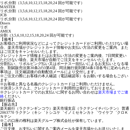
リボ,分割（3,5,6,10,12,15,18,20,24 回が可能です）
MASTER
リボ,分割（3,5,6,10,12,15,18,20,24 回が可能です）
JCB
リボ,分割（3,5,6,10,12,15,18,20,24 回が可能です）
Diners
リボ
AMEX
分割（3,5,6,10,12,15,18,20,24 回が可能です）
【備考】
お客様のご利用状況などによってクレジットカードがご利用いただけない場
合、楽天市場がクレジットカード情報やお支払い方法の変更をご案内、また
はご注文をキャンセルいたします。
クレジットカード情報またはお支払い方法の変更をご案内後、7日間変更い
ただけない場合、楽天市場が自動でご注文をキャンセルいたします。
分割払い、リボルビング払い又はボーナス一括払いによるお支払いとなる場
合、割賦販売法第30条2の3第4項、同法施行規則第54条1項各号に定められた
事項は、注文確認後の自動配信メールにより交付します。
※ご注文の際にお客様の本人確認（電話確認等）をお願いする場合もござい
ます。
※お客様と異なる名義のクレジットカードはご利用いただけません。
※決済システム上、クレジットカード利用控は発行しておりません。
※クレジットカードでのお支払いに関するお問い合わせは
楽天市場までご連
絡
ください。
銀行振込
【振込先】
楽天銀行（ラクテンギンコウ）楽天市場支店（ラクテンイチバシテン） 普通
2063770 ラクテン（キシ゛トシユケ゛イノミセキンカト゛ウイケフ゛クロＫ
Ｎテン
※この口座の権利は楽天グループ株式会社が保有しています。
【備考】
ご注文後、お支払いに関するご案内メールを楽天市場からお送りいたしま