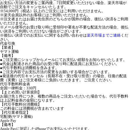
お支払い方法の変更をご案内後、7日間変更いただけない場合、楽天市場が
自動でご注文をキャンセルいたします。
※54,000円（税込）以上のご注文にはご利用いただけません。
※楽天会員以外のお客様にはご利用いただけません。
※注文者またはお届け先住所のどちらかが国外の場合、後払い決済をご利用
いただけません。
※メール便等のお受け取り時に受領印や署名が不要な配送方法の場合、後払
い決済をご利用いただけない場合がございます。
※後払い決済でのお支払いに関するお問い合わせは
楽天市場までご連絡
くだ
さい。
代金引換
【業者】
ヤマト運輸
【備考】
●ご注文後にショップからメールにてお支払い総額をお知らせいたします。
●代金は配達された商品のお受け取り時に配送員にお支払いください。
●代引手数料は消費税を含みます。
●ご注文内容でお支払方法の変更をお願いする場合がございます。
●発送後の代引キャンセル（長期不在・受け取り拒否）の場合、往復の配送
費（実費）はご注文者様にご負担いただきます。 ご注意ください。
代引手数料料金表
全国一律料金：330円
【まとめ買い計算規則】
お届け先１件につき、複数の商品をご注文いただいた場合でも、代引手数料
は上記料金表の金額になります。
【代引手数料分消費税】
この料金には消費税が含まれています
【代引業者指定】
宅配便(ヤマト運輸)
Apple Pay
【備考】
Apple Payに対応したiPhoneでお支払いいただけます。