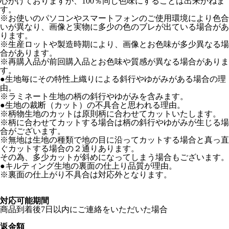
心がけておりますが、100％同じ色味にすることは出来かねま
す。
※お使いのパソコンやスマートフォンのご使用環境により色合
いが異なり、画像と実物に多少の色のブレが出ている場合があ
ります。
※生産ロットや製造時期により、画像とお色味が多少異なる場
合があります。
※再購入品が前回購入品とお色味や質感が異なる場合がありま
す。
●生地毎にその特性上織りによる斜行やゆがみがある場合の理
由。
※ラミネート生地の柄の斜行やゆがみを含みます。
●生地の裁断（カット）の不具合と思われる理由。
※柄物生地のカットは原則柄に合わせてカットいたします。
※柄に合わせてカットする場合は柄の斜行やゆがみが生じる場
合がございます。
※無地は生地の種類で地の目に沿ってカットする場合と真っ直
ぐカットする場合の２通りあります。
その為、多少カットが斜めになってしまう場合もございます。
●キルティング生地の裏面の仕上り品質が理由。
※裏面の仕上がり不具合は対応外となります。
対応可能期間
商品到着後7日以内にご連絡をいただいた場合
返金額