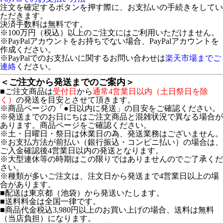
注文を確定するボタンを押す際に、お支払いの手続きをしてい
ただきます。
決済手数料は無料です。
※100万円（税込）以上のご注文にはご利用いただけません。
※PayPalアカウントをお持ちでない場合、PayPalアカウントを
作成ください。
※PayPalでのお支払いに関するお問い合わせは
楽天市場までご
連絡
ください。
＜ご注文から発送までのご案内＞
■ご注文商品は
受付日
から
通常4営業日以内（土日祭日を除
く）
の発送を目安とさせて頂きます。
※商品ページの「●日以内に発送」の目安をご確認ください。
※発送までのお日にちはご注文商品と混雑状況で異なる場合が
あります。商品ページをご確認ください。
※土・日曜日・祭日は休業日の為、発送業務はございません。
※お支払方法が前払い（銀行振込・コンビニ払い）の場合は、
ご入金確認後4営業日以内の発送となります。
※大型連休等の時期はこの限りではありませんのでご了承くだ
さい。
※種類が多いご注文は、注文日から発送まで4営業日以上の場
合があります。
■配送は東京都（池袋）から発送いたします。
■送料料金は全国一律です。
■商品代金税込3,980円以上のお買い上げの場合、送料は無料
（当店負担）になります。