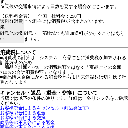
す。
※天候や交通事情により日数を要する場合がございます。
【送料料金表】
全国一律料金：250円
送料分消費
この料金には消費税が 含まれています。
税
離島他の扱
離島・一部地域でも追加送料がかかることはあり
い
ません。
消費税について
■消費税の計算は、システム上商品ごとに消費税が加算される
計算方式のため
「商品合計額×10％」の消費税額ではなく「商品ごとの金額
×10％の合計消費税額」となります。
■商品購入金額にかかる消費税から１円未満端数は切り捨て計
算となります。
キャンセル・返品（返金・交換）について
当店では以下の条件の通りです。詳細は、各リンク先をご確認
ください。
お客様都合によるキャンセル（商品発送前）
お客様都合による返金
お客様都合による交換
商品等の不具合による返金
商品等の不具合による交換