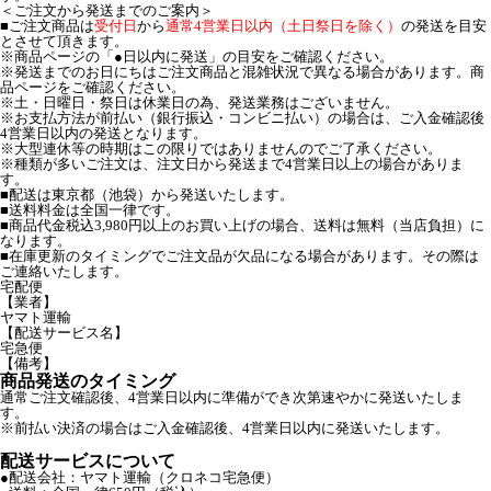
＜ご注文から発送までのご案内＞
■ご注文商品は
受付日
から
通常4営業日以内（土日祭日を除く）
の発送を目安
とさせて頂きます。
※商品ページの「●日以内に発送」の目安をご確認ください。
※発送までのお日にちはご注文商品と混雑状況で異なる場合があります。商
品ページをご確認ください。
※土・日曜日・祭日は休業日の為、発送業務はございません。
※お支払方法が前払い（銀行振込・コンビニ払い）の場合は、ご入金確認後
4営業日以内の発送となります。
※大型連休等の時期はこの限りではありませんのでご了承ください。
※種類が多いご注文は、注文日から発送まで4営業日以上の場合がありま
す。
■配送は東京都（池袋）から発送いたします。
■送料料金は全国一律です。
■商品代金税込3,980円以上のお買い上げの場合、送料は無料（当店負担）に
なります。
■在庫更新のタイミングでご注文品が欠品になる場合があります。その際は
ご連絡いたします。
宅配便
【業者】
ヤマト運輸
【配送サービス名】
宅急便
【備考】
商品発送のタイミング
通常ご注文確認後、4営業日以内に準備ができ次第速やかに発送いたしま
す。
※前払い決済の場合はご入金確認後、4営業日以内に発送いたします。
配送サービスについて
●配送会社：ヤマト運輸（クロネコ宅急便）