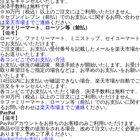
注文をキャンセルいたします。
決済手数料は無料です。
※30万円（税込）以上のご注文にはご利用いただけません。
※セブンイレブン（前払）でのお支払いに関するお問い合わせ
は
楽天市場までご連絡
ください。
ファミリーマート、ローソン等（前払）
【備考】
ローソン、ファミリーマート、ミニストップ、セイコーマート
でお支払いいただけます。
ご注文後に、お支払い受付番号を記載したメールを楽天市場か
らお送りいたします。
各コンビニでのお支払い方法
お支払い状況の確認後、発送手続きが開始いたします。お受け
取り希望日をご指定の場合などは、お早めのお支払いをお願い
いたします。
14日以内にお支払いが確認できない場合、楽天市場が自動でご
注文をキャンセルいたします。
各コンビニでお支払いいただく場合、決済手数料は無料です。
※30万円（税込）以上のご注文にはご利用いただけません。
※ファミリーマート、ローソン等（前払）でのお支払いに関す
るお問い合わせは
楽天市場までご連絡
ください。
PayPal
【備考】
PayPalアカウントをお持ちのお客様のみご利用いただけます。
商品や注文数の追加をされる場合、改めて注文いただく必要が
あります。予めご了承ください。
PayPalでのお支払い方法