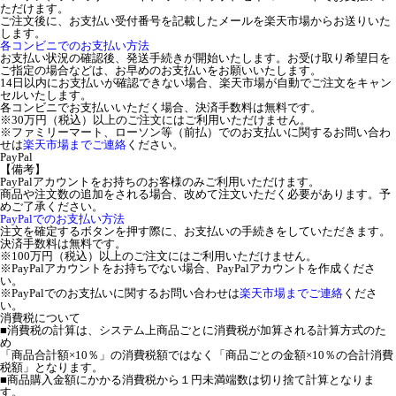
ただけます。
ご注文後に、お支払い受付番号を記載したメールを楽天市場からお送りいた
します。
各コンビニでのお支払い方法
お支払い状況の確認後、発送手続きが開始いたします。お受け取り希望日を
ご指定の場合などは、お早めのお支払いをお願いいたします。
14日以内にお支払いが確認できない場合、楽天市場が自動でご注文をキャン
セルいたします。
各コンビニでお支払いいただく場合、決済手数料は無料です。
※30万円（税込）以上のご注文にはご利用いただけません。
※ファミリーマート、ローソン等（前払）でのお支払いに関するお問い合わ
せは
楽天市場までご連絡
ください。
PayPal
【備考】
PayPalアカウントをお持ちのお客様のみご利用いただけます。
商品や注文数の追加をされる場合、改めて注文いただく必要があります。予
めご了承ください。
PayPalでのお支払い方法
注文を確定するボタンを押す際に、お支払いの手続きをしていただきます。
決済手数料は無料です。
※100万円（税込）以上のご注文にはご利用いただけません。
※PayPalアカウントをお持ちでない場合、PayPalアカウントを作成くださ
い。
※PayPalでのお支払いに関するお問い合わせは
楽天市場までご連絡
くださ
い。
消費税について
■消費税の計算は、システム上商品ごとに消費税が加算される計算方式のた
め
「商品合計額×10％」の消費税額ではなく「商品ごとの金額×10％の合計消費
税額」となります。
■商品購入金額にかかる消費税から１円未満端数は切り捨て計算となりま
す。