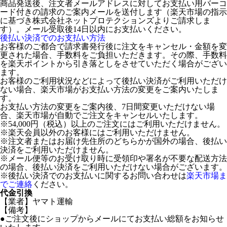
商品発送後、注文者メールアドレスに対してお支払い用バーコ
ード付きの請求のご案内メールを送付します（楽天市場の指示
に基づき株式会社ネットプロテクションズよりご請求しま
す）。メール受取後14日以内にお支払いください。
後払い決済でのお支払い方法
お客様のご都合で請求書発行後に注文をキャンセル・金額を変
更された場合、手数料をご負担いただきます。その際、手数料
を楽天ポイントから引き落としをさせていただく場合がござい
ます。
お客様のご利用状況などによって後払い決済がご利用いただけ
ない場合、楽天市場がお支払い方法の変更をご案内いたしま
す。
お支払い方法の変更をご案内後、7日間変更いただけない場
合、楽天市場が自動でご注文をキャンセルいたします。
※54,000円（税込）以上のご注文にはご利用いただけません。
※楽天会員以外のお客様にはご利用いただけません。
※注文者またはお届け先住所のどちらかが国外の場合、後払い
決済をご利用いただけません。
※メール便等のお受け取り時に受領印や署名が不要な配送方法
の場合、後払い決済をご利用いただけない場合がございます。
※後払い決済でのお支払いに関するお問い合わせは
楽天市場ま
でご連絡
ください。
代金引換
【業者】ヤマト運輸
【備考】
●ご注文後にショップからメールにてお支払い総額をお知らせ