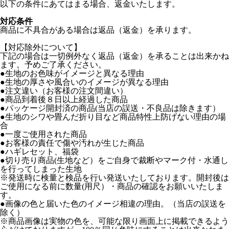
以下の条件にあてはまる場合、返金いたします。
対応条件
商品に不具合がある場合は返品（返金）を承ります。
【対応除外について】
下記の場合は一切例外なく返品（返金）を承ることは出来かね
ます。予めご了承ください。
●生地のお色味がイメージと異なる理由
●生地の厚さや風合いのイメージが異なる理由
●注文違い（お客様の注文間違い）
●商品到着後８日以上経過した商品
●パッケージ開封済の商品(当店の誤送・不良品は除きます）
●生地のシワや畳んだ折り目など商品特性上防げない理由の場
合
●一度ご使用された商品
●お客様の責任で傷や汚れが生じた商品
●ハギレセット、福袋
●切り売り商品(生地など）をご自身で裁断やマーク付・水通し
を行ってしまった生地
※発送時に検量と検品を行い発送いたしております。開封後は
ご使用になる前に数量(用尺）・商品の確認をお願いいたしま
す。
●画像の色と届いた色のイメージ相違の理由。（当店の誤送を
除く）
※商品画像は実物の色を、可能な限り画面上に掲載できるよう