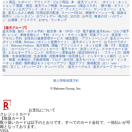
ット用品
|
スポーツ・アウトドア
|
ゴルフ用品
|
本
（
楽天ブックス
） |
ポイント
|
ネット
ショップ 開業・開店
|
楽天ウェブ検索
|
R-magazine（雑誌コラボ）
|
贈り物・ギフト
|
フ
ァッション公式ブランド
|
ポイントアップ
|
ディズニーゾーン
|
サンリオゾーン
|
まち
楽
|
楽天ふるさと納税
|
日用品翌日配達
|
スーパーDEAL
|
開催中イベント一覧
|
福袋＆
初売り
|
バレンタイン
|
ホワイトデー
|
母の日
|
父の日
|
お中元
|
敬老の日
|
ハロウィ
ン
|
お歳暮
|
クリスマス
|
おせち
|
ランキング
【楽天グループ】
楽天市場
|
旅行・ホテル予約・航空券
|
本・DVD・CD
|
電子書籍 楽天Kobo
|
ゴルフ場予
約
|
レシピ
|
車検見積もり・予約
|
イベント・チケット販売
|
写真プリント
|
美容室・ヘ
アサロン予約
|
女性向け健康管理サービス
|
物流委託・アウトソーシング
|
楽天スーパー
ポイント特集
|
Rebates（ポイント提携サイト）
|
楽天ポイントカード
|
おでかけでポイ
ント
|
Rakuten Fashion
|
地方競馬
|
競輪
|
アフィリエイト
|
ネット証券（株・FX・投資信
託）
|
カードローン
|
クレジットカード
|
電子マネー
|
決済システム
|
スマホでカード決
済
|
エネルギープランニング
|
住宅ローン変動金利（固定特約付き）・フラット35
|
損害
保険・生命保険比較
|
生命保険
|
自動車保険一括見積もり
|
インターネット銀行
|
ニュー
ス・検索
|
仕事紹介
|
不動産情報
|
ブログ
|
ROOM
|
楽天モバイル
|
プロバイダ・インタ
ーネット接続
|
無料通話＆メッセージアプリ
|
電話アプリ
|
動画配信
|
占い
|
toto・
BIG
|
宝くじ（ナンバーズ4・ナンバーズ3）
|
楽天イーグルス
|
楽天グループ サービス一
覧
個人情報保護方針
© Rakuten Group, Inc.
お支払について
クレジットカード
【取扱カード】
取り扱いカードは以下のとおりです。すべてのカード会社で、一括払いが可
能となっております。
VISA