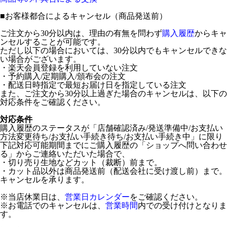
■
お客様都合によるキャンセル（商品発送前）
ご注文から30分以内は、理由の有無を問わず
購入履歴
からキャ
ンセルすることが可能です。
ただし以下の場合においては、30分以内でもキャンセルできな
い場合がございます。
・楽天会員登録を利用していない注文
・予約購入/定期購入/頒布会の注文
・配送日時指定で最短お届け日を指定している注文
また、ご注文から30分以上過ぎた場合のキャンセルは、以下の
対応条件をご確認ください。
対応条件
購入履歴のステータスが「店舗確認済み/発送準備中/お支払い
方法変更待ち/お支払い手続き待ち/お支払い手続き中」に限り
下記対応可能期間までにご購入履歴の「ショップへ問い合わせ
る」からご連絡いただいた場合で、
・切り売り生地などカット（裁断）前まで。
・カット品以外は商品発送前（配送会社に受け渡し前）まで。
キャンセルを承ります。
※当店休業日は、
営業日カレンダー
をご確認ください。
※お電話でのキャンセルは、
営業時間
内での受け付けとなりま
す。