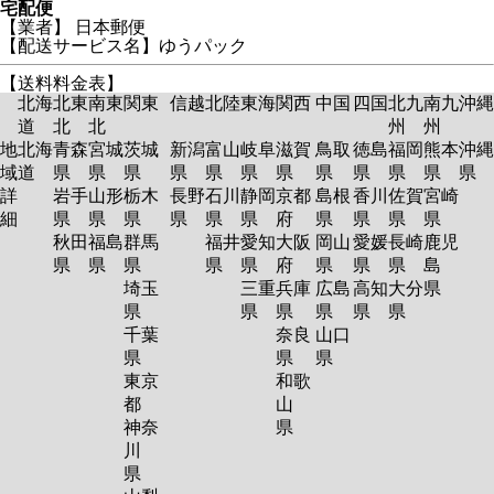
宅配便
【業者】 日本郵便
【配送サービス名】ゆうパック
【送料料金表】
北海
北東
南東
関東
信越
北陸
東海
関西
中国
四国
北九
南九
沖縄
道
北
北
州
州
地
北海
青森
宮城
茨城
新潟
富山
岐阜
滋賀
鳥取
徳島
福岡
熊本
沖縄
域
道
県
県
県
県
県
県
県
県
県
県
県
県
詳
岩手
山形
栃木
長野
石川
静岡
京都
島根
香川
佐賀
宮崎
細
県
県
県
県
県
県
府
県
県
県
県
秋田
福島
群馬
福井
愛知
大阪
岡山
愛媛
長崎
鹿児
県
県
県
県
県
府
県
県
県
島
埼玉
三重
兵庫
広島
高知
大分
県
県
県
県
県
県
県
千葉
奈良
山口
県
県
県
東京
和歌
都
山
神奈
県
川
県