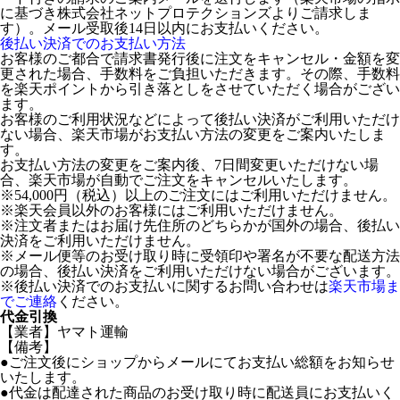
に基づき株式会社ネットプロテクションズよりご請求しま
す）。メール受取後14日以内にお支払いください。
後払い決済でのお支払い方法
お客様のご都合で請求書発行後に注文をキャンセル・金額を変
更された場合、手数料をご負担いただきます。その際、手数料
を楽天ポイントから引き落としをさせていただく場合がござい
ます。
お客様のご利用状況などによって後払い決済がご利用いただけ
ない場合、楽天市場がお支払い方法の変更をご案内いたしま
す。
お支払い方法の変更をご案内後、7日間変更いただけない場
合、楽天市場が自動でご注文をキャンセルいたします。
※54,000円（税込）以上のご注文にはご利用いただけません。
※楽天会員以外のお客様にはご利用いただけません。
※注文者またはお届け先住所のどちらかが国外の場合、後払い
決済をご利用いただけません。
※メール便等のお受け取り時に受領印や署名が不要な配送方法
の場合、後払い決済をご利用いただけない場合がございます。
※後払い決済でのお支払いに関するお問い合わせは
楽天市場ま
でご連絡
ください。
代金引換
【業者】ヤマト運輸
【備考】
●ご注文後にショップからメールにてお支払い総額をお知らせ
いたします。
●代金は配達された商品のお受け取り時に配送員にお支払いく