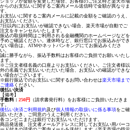
ショップが金額を変更した場合、お客様のご注文時と楽天市場
からのお支払いに関するご案内メール送信時で金額が異なりま
す。
お支払いに関するご案内メールに記載の金額をご確認のうえ、
お支払いください。
7日以内にお支払いが確認できない場合、楽天市場が自動でご
注文をキャンセルいたします。
振込の取扱時間はご利用される金融機関のホームページなどを
予めご確認ください。連休時など、銀行窓口でお振込みができ
ない場合は、ATMやネットバンキングにてお振込みくださ
い。
誠に勝手ながら、振込手数料はお客様のご負担でお願いいたし
ます。
※ご注文者様名義の口座よりお支払いください。ご注文者様以
外の名義でお支払いいただいた場合、お支払いの確認ができな
い場合がございます。
※銀行振込でのお支払いに関するお問い合わせは
楽天市場まで
ご連絡
ください。
後払い決済
【備考】
手数料：
250円
（請求書発行料）をお客様にご負担いただきま
す。
後払い決済ご利用規約
及び
個人情報の取扱いに係る事項
をご確
認いただき、ご同意のうえご利用ください。
各コンビニまたは銀行でお支払いいただけます。
商品発送後、注文者メールアドレスに対してお支払い用バーコ
ード付きの請求のご案内メールを送付します（楽天市場の指示