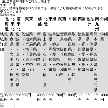
【配送希望時間帯をご指定出来ます】
午前・午後
ただし時間を指定された場合でも、事情により指定時間内に配達ができない
事もございます。
送料料金表
北
北
南
関東
信
北
東海
関西
中国
四国
北九
南
沖縄
海
東
東
越
陸
州
九
道
北
北
州
地
北
青
宮
茨城県
新
富
岐阜
滋賀県
鳥取
徳島
福岡
熊
沖縄
域
海
森
城
・栃木県
潟
山
県
・京都
県 ・
県
県
本
県
詳
道
県
県
・群馬県
県
県
・静
府 ・
島根
・香
・佐
県
細
・
・
・埼玉県
・
・
岡県
大阪府
県 ・
川県
賀県
・
岩
山
・千葉県
長
石
・愛
・兵庫
岡山
・愛
・長
宮
手
形
・東京都
野
川
知県
県 ・
県 ・
媛県
崎県
崎
県
県
・神奈川
県
県
・三
奈良県
広島
・高
・大
県
・
・
県 ・山
・
重県
・和歌
県 ・
知県
分県
・
秋
福
梨県
福
山県
山口
鹿
田
島
井
県
児
県
県
県
島
県
送
950
600
600
600円
600
600
600
700円
800円
800
950
950
1000
円
円
円
円
円
円
円
円
円
円
料