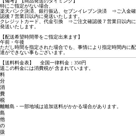
【備考】【商品発送のタイミング】
特にご指定がない場合、
楽天バンク決済、銀行振込、セブンイレブン決済 ⇒ご入金確
認後７営業日以内に発送いたします。
クレジットカード、代金引換 ⇒ご注文確認後７営業日以内に
発送いたします。
【配送希望時間帯をご指定出来ます】
午前・午後
ただし時間を指定された場合でも、事情により指定時間内に配
達ができない事もございます。
【送料料金表】
全国一律料金：350円
送
この料金には消費税が 含まれています。
料
分
消
費
税
離
離島・一部地域は追加送料がかかる場合があります。
島
他
の
扱