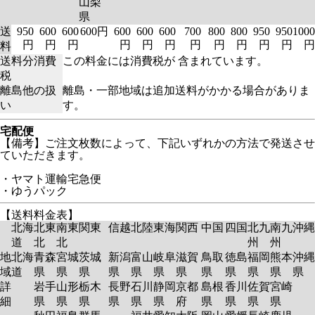
山梨
県
送
950
600
600
600円
600
600
600
700
800
800
950
950
1000
円
円
円
円
円
円
円
円
円
円
円
円
料
送料分消費
この料金には消費税が 含まれています。
税
離島他の扱
離島・一部地域は追加送料がかかる場合がありま
い
す。
宅配便
【備考】ご注文枚数によって、下記いずれかの方法で発送させ
ていただきます。
・ヤマト運輸宅急便
・ゆうパック
【送料料金表】
北海
北東
南東
関東
信越
北陸
東海
関西
中国
四国
北九
南九
沖縄
道
北
北
州
州
地
北海
青森
宮城
茨城
新潟
富山
岐阜
滋賀
鳥取
徳島
福岡
熊本
沖縄
域
道
県
県
県
県
県
県
県
県
県
県
県
県
詳
岩手
山形
栃木
長野
石川
静岡
京都
島根
香川
佐賀
宮崎
細
県
県
県
県
県
県
府
県
県
県
県