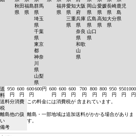
秋田
福島
群馬
福井
愛知
大阪
岡山
愛媛
長崎
鹿児
県
県
県
県
県
府
県
県
県
島
埼玉
三重
兵庫
広島
高知
大分
県
県
県
県
県
県
県
千葉
奈良
山口
県
県
県
東京
和歌
都
山
神奈
県
川
県
山梨
県
送
950
600
600
600円
600
600
600
700
800
800
950
950
1000
円
円
円
円
円
円
円
円
円
円
円
円
料
送料分消費
この料金には消費税が 含まれています。
税
離島他の扱
離島・一部地域は追加送料がかかる場合がありま
い
す。
備考