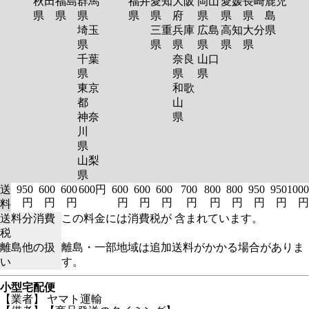
秋田
福島
群馬
福井
愛知
大阪
岡山
愛媛
長崎
鹿児
県
県
県
県
県
府
県
県
県
島
埼玉
三重
兵庫
広島
高知
大分
県
県
県
県
県
県
県
千葉
奈良
山口
県
県
県
東京
和歌
都
山
神奈
県
川
県
山梨
県
送
950
600
600
600円
600
600
600
700
800
800
950
950
1000
円
円
円
円
円
円
円
円
円
円
円
円
料
送料分消費
この料金には消費税が 含まれています。
税
離島他の扱
離島・一部地域は追加送料がかかる場合がありま
い
す。
小型宅配便
【業者】 ヤマト運輸