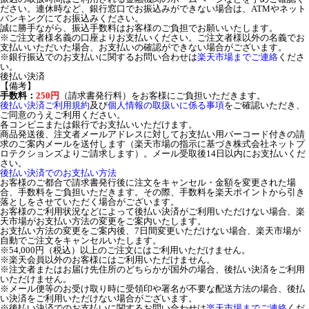
ださい。連休時など、銀行窓口でお振込みができない場合は、ATMやネット
バンキングにてお振込みください。
誠に勝手ながら、振込手数料はお客様のご負担でお願いいたします。
※ご注文者様名義の口座よりお支払いください。ご注文者様以外の名義でお
支払いいただいた場合、お支払いの確認ができない場合がございます。
※銀行振込でのお支払いに関するお問い合わせは
楽天市場までご連絡
くださ
い。
後払い決済
【備考】
手数料：
250円
（請求書発行料）をお客様にご負担いただきます。
後払い決済ご利用規約
及び
個人情報の取扱いに係る事項
をご確認いただき、
ご同意のうえご利用ください。
各コンビニまたは銀行でお支払いいただけます。
商品発送後、注文者メールアドレスに対してお支払い用バーコード付きの請
求のご案内メールを送付します（楽天市場の指示に基づき株式会社ネットプ
ロテクションズよりご請求します）。メール受取後14日以内にお支払いくだ
さい。
後払い決済でのお支払い方法
お客様のご都合で請求書発行後に注文をキャンセル・金額を変更された場
合、手数料をご負担いただきます。その際、手数料を楽天ポイントから引き
落としをさせていただく場合がございます。
お客様のご利用状況などによって後払い決済がご利用いただけない場合、楽
天市場がお支払い方法の変更をご案内いたします。
お支払い方法の変更をご案内後、7日間変更いただけない場合、楽天市場が
自動でご注文をキャンセルいたします。
※54,000円（税込）以上のご注文にはご利用いただけません。
※楽天会員以外のお客様にはご利用いただけません。
※注文者またはお届け先住所のどちらかが国外の場合、後払い決済をご利用
いただけません。
※メール便等のお受け取り時に受領印や署名が不要な配送方法の場合、後払
い決済をご利用いただけない場合がございます。
※後払い決済でのお支払いに関するお問い合わせは
楽天市場までご連絡
くだ