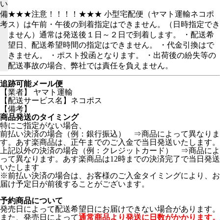
い
備
★★★注意！！！！★★★ 小型宅配便（ヤマト運輸ネコポ
考
ス）は午前・午後の到着指定はできません。（日時指定でき
ません）通常は発送後１日～２日で到着します。 ・配送希
望日、配送希望時間の指定はできません。 ・代金引換はで
きません。 ・ポスト投函となります。 ・出荷後の紛失等の
配送事故の場合、弊社では責任を負えません。
追跡可能メール便
【業者】 ヤマト運輸
【配送サービス名】ネコポス
【備考】
商品発送のタイミング
特にご指定がない場合、
前払い決済の場合（例：銀行振込） ⇒商品によって異なりま
す。あす楽商品は、正午までのご入金で当日発送いたします。
上記以外の決済の場合（例：クレジットカード） ⇒商品によ
って異なります。あす楽商品は12時までの決済完了で当日発送
いたします
※前払い決済の場合は、お客様のご入金タイミングにより、お
届け予定日が前後することがございます。
予約商品について
発売日によって配送希望日にお届けできない場合があります。
また、発売日によって
通常商品より発送に日数がかかります。