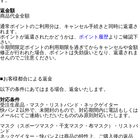
す。
返金額
商品代金全額
通常ポイントのご利用分は、キャンセル手続きと同時に返還さ
れます。
ポイントが返還されたかどうかは、
ポイント履歴
よりご確認下
さい。
※期間限定ポイントの利用期限を過ぎてからキャンセルや金額
修正が行われた場合、ポイントは失効扱いとなり、返還されま
せんのでご注意ください。
■
お客様都合による返金
以下の条件にあてはまる場合、返金いたします。
対応条件
受注生産品・マスク・リストバンド・ネックゲイター
快パンＺ以外で、未開封のもので、対応期間内に電話もしくは
メールにてご連絡いただいたもののみ原則対応いたします。
マスク（スポーツマスク・干支マスク・布マスク）・リストバ
ンド
ネックゲイター・快パンＺは商品の特性上、ご購入後の返品