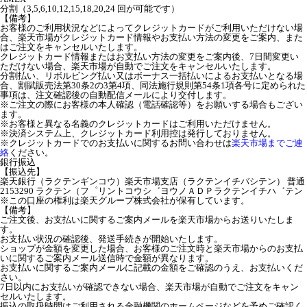
分割（3,5,6,10,12,15,18,20,24 回が可能です）
【備考】
お客様のご利用状況などによってクレジットカードがご利用いただけない場
合、楽天市場がクレジットカード情報やお支払い方法の変更をご案内、また
はご注文をキャンセルいたします。
クレジットカード情報またはお支払い方法の変更をご案内後、7日間変更い
ただけない場合、楽天市場が自動でご注文をキャンセルいたします。
分割払い、リボルビング払い又はボーナス一括払いによるお支払いとなる場
合、割賦販売法第30条2の3第4項、同法施行規則第54条1項各号に定められた
事項は、注文確認後の自動配信メールにより交付します。
※ご注文の際にお客様の本人確認（電話確認等）をお願いする場合もござい
ます。
※お客様と異なる名義のクレジットカードはご利用いただけません。
※決済システム上、クレジットカード利用控は発行しておりません。
※クレジットカードでのお支払いに関するお問い合わせは
楽天市場までご連
絡
ください。
銀行振込
【振込先】
楽天銀行（ラクテンギンコウ）楽天市場支店（ラクテンイチバシテン） 普通
2153290 ラクテン（フ゜リントコウシ゛ヨウノＡＤＰラクテンイチハ゛テン
※この口座の権利は楽天グループ株式会社が保有しています。
【備考】
ご注文後、お支払いに関するご案内メールを楽天市場からお送りいたしま
す。
お支払い状況の確認後、発送手続きが開始いたします。
ショップが金額を変更した場合、お客様のご注文時と楽天市場からのお支払
いに関するご案内メール送信時で金額が異なります。
お支払いに関するご案内メールに記載の金額をご確認のうえ、お支払いくだ
さい。
7日以内にお支払いが確認できない場合、楽天市場が自動でご注文をキャン
セルいたします。
振込の取扱時間はご利用される金融機関のホームページなどを予めご確認く