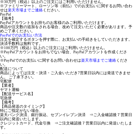
※30万円（税込）以上のご注文にはご利用いただけません。
※ファミリーマート、ローソン等（前払）でのお支払いに関するお問い合わ
せは
楽天市場までご連絡
ください。
PayPal
【備考】
PayPalアカウントをお持ちのお客様のみご利用いただけます。
商品や注文数の追加をされる場合、改めて注文いただく必要があります。予
めご了承ください。
PayPalでのお支払い方法
注文を確定するボタンを押す際に、お支払いの手続きをしていただきます。
決済手数料は無料です。
※100万円（税込）以上のご注文にはご利用いただけません。
※PayPalアカウントをお持ちでない場合、PayPalアカウントを作成くださ
い。
※PayPalでのお支払いに関するお問い合わせは
楽天市場までご連絡
くださ
い。
配送について
商品によっては注文・決済・ご入金いただき7営業日以内には発送できませ
ん。 ご了承下さい。
宅配便
【業者】
ヤマト運輸
【配送サービス名】
宅急便
【備考】
【商品発送のタイミング】
特にご指定がない場合、
楽天バンク決済、銀行振込、セブンイレブン決済 ⇒ご入金確認後７営業日
以内に発送いたします。
クレジットカード、代金引換 ⇒ご注文確認後７営業日以内に発送いたしま
す。