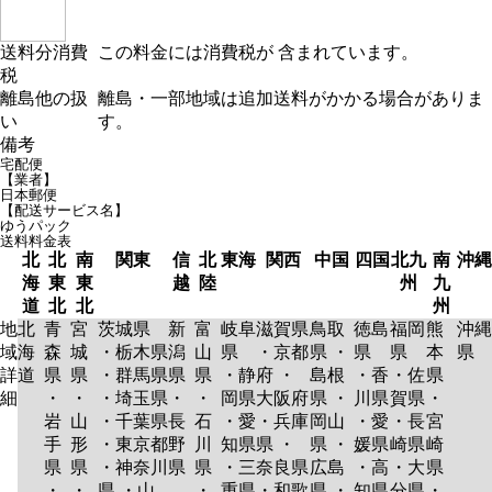
送料分消費
この料金には消費税が 含まれています。
税
離島他の扱
離島・一部地域は追加送料がかかる場合がありま
い
す。
備考
宅配便
【業者】
日本郵便
【配送サービス名】
ゆうパック
送料料金表
北
北
南
関東
信
北
東海
関西
中国
四国
北九
南
沖縄
海
東
東
越
陸
州
九
道
北
北
州
地
北
青
宮
茨城県
新
富
岐阜
滋賀県
鳥取
徳島
福岡
熊
沖縄
域
海
森
城
・栃木県
潟
山
県
・京都
県 ・
県
県
本
県
詳
道
県
県
・群馬県
県
県
・静
府 ・
島根
・香
・佐
県
細
・
・
・埼玉県
・
・
岡県
大阪府
県 ・
川県
賀県
・
岩
山
・千葉県
長
石
・愛
・兵庫
岡山
・愛
・長
宮
手
形
・東京都
野
川
知県
県 ・
県 ・
媛県
崎県
崎
県
県
・神奈川
県
県
・三
奈良県
広島
・高
・大
県
・
・
県 ・山
・
重県
・和歌
県 ・
知県
分県
・