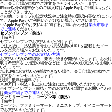
合、楽天市場が自動でご注文をキャンセルいたします。
iPhone以外の端末からのご購入時はApple Payをご利用いただく
ことができません。
その他、ショップの設定状況やご注文時の選択内容などによっ
て、Apple Payがご利用いただけない場合がございます。
※Apple Payでのお支払いに関するお問い合わせは
楽天市場ま
でご連絡
ください。
セブンイレブン（前払）
【備考】
セブンイレブンでお支払いいただけます。
ご注文後に、払込票番号および払込票のURLを記載したメー
ルを楽天市場からお送りいたします。
セブンイレブンでのお支払い方法
お支払い状況の確認後、発送手続きが開始いたします。お受け
取り希望日をご指定の場合などは、お早めのお支払いをお願い
いたします。
7日以内にお支払いが確認できない場合、楽天市場が自動でご
注文をキャンセルいたします。
決済手数料は無料です。
※30万円（税込）以上のご注文にはご利用いただけません。
※セブンイレブン（前払）でのお支払いに関するお問い合わせ
は
楽天市場までご連絡
ください。
ファミリーマート、ローソン等（前払）
【備考】
ローソン、ファミリーマート、ミニストップ、セイコーマート
でお支払いいただけます。