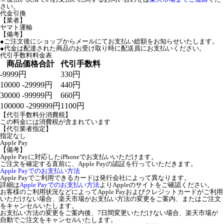
さい。
代金引換
【業者】
ヤマト運輸
【備考】
●ご注文後にショップからメールにてお支払い総額をお知らせいたします。
●代金は配達された商品のお受け取り時に配送員にお支払いください。
代引手数料料金表
商品価格合計
代引手数料
-9999円
330円
10000 -29999円
440円
30000 -99999円
660円
100000 -299999円
1100円
【代引手数料分消費税】
この料金には消費税が含まれています
【代引業者指定】
指定なし
Apple Pay
【備考】
Apple Payに対応したiPhoneでお支払いいただけます。
ご注文を確定する直前に、Apple Payの認証を行っていただきます。
Apple Payでのお支払い方法
Apple Payでご利用できるカードは発行会社によって異なります。
詳細は
Apple Payでのお支払い方法
よりAppleのサイトをご確認ください。
お客様のご利用状況などによってApple Payおよびクレジットカードがご利用
いただけない場合、楽天市場がお支払い方法の変更をご案内、またはご注文
をキャンセルいたします。
お支払い方法の変更をご案内後、7日間変更いただけない場合、楽天市場が
自動でご注文をキャンセルいたします。