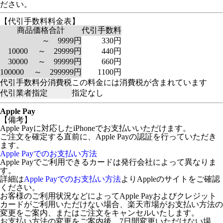
ださい。
【代引手数料料金表】
商品価格合計
代引手数料
～ 9999円
330円
10000 ～ 29999円
440円
30000 ～ 99999円
660円
100000 ～ 299999円
1100円
代引手数料分消費税
この料金には消費税が含まれています
代引業者指定
指定なし
Apple Pay
【備考】
Apple Payに対応したiPhoneでお支払いいただけます。
ご注文を確定する直前に、Apple Payの認証を行っていただき
ます。
Apple Payでのお支払い方法
Apple Payでご利用できるカードは発行会社によって異なりま
す。
詳細は
Apple Payでのお支払い方法
よりAppleのサイトをご確認
ください。
お客様のご利用状況などによってApple Payおよびクレジット
カードがご利用いただけない場合、楽天市場がお支払い方法の
変更をご案内、またはご注文をキャンセルいたします。
お支払い方法の変更をご案内後、7日間変更いただけない場