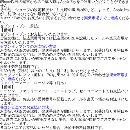
iPhone以外の端末からのご購入時はApple Payをご利用いただくことができま
せん。
その他、ショップの設定状況やご注文時の選択内容などによって、Apple Pay
がご利用いただけない場合がございます。
※Apple Payでのお支払いに関するお問い合わせは
楽天市場までご連絡
くださ
い。
セブンイレブン（前払）
【備考】
セブンイレブンでお支払いいただけます。
ご注文後に、払込票番号および払込票のURLを記載したメールを楽天市場か
らお送りいたします。
セブンイレブンでのお支払い方法
お支払い状況の確認後、発送手続きが開始いたします。お受け取り希望日を
ご指定の場合などは、お早めのお支払いをお願いいたします。
7日以内にお支払いが確認できない場合、楽天市場が自動でご注文をキャン
セルいたします。
決済手数料は無料です。
※30万円（税込）以上のご注文にはご利用いただけません。
※セブンイレブン（前払）でのお支払いに関するお問い合わせは
楽天市場ま
でご連絡
ください。
ファミリーマート、ローソン等（前払）
【備考】
ローソン、ファミリーマート、ミニストップ、セイコーマートでお支払いい
ただけます。
ご注文後に、お支払い受付番号を記載したメールを楽天市場からお送りいた
します。
各コンビニでのお支払い方法
お支払い状況の確認後、発送手続きが開始いたします。お受け取り希望日を
ご指定の場合などは、お早めのお支払いをお願いいたします。
7日以内にお支払いが確認できない場合、楽天市場が自動でご注文をキャン
セルいたします。
各コンビニでお支払いいただく場合、決済手数料は無料です。