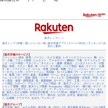
楽天トップへ >>
楽天トップ
|
特集一覧
|
ジャンル一覧
|
楽天市場アプリ
|
スーパーDEAL
|
ランキング
|
出
店のご案内
【楽天市場のサービス】
ファッション 総合
|
家電・パソコン・カメラ 総合
|
レディースファッション
|
靴
|
バッ
グ・小物・ブランド雑貨
|
ジュエリー・アクセサリー
|
腕時計
|
下着・ナイトウェア
|
キ
ッズ・ベビー用品・マタニティ
|
ダイエット・健康
|
医薬品・コンタクトレンズ・介護
用品
|
美容・コスメ・香水
|
車・バイク
|
カー用品・バイク用品
|
食品
|
スイーツ・お菓
子
|
水・ソフトドリンク
|
ビール・洋酒
|
日本酒・焼酎
|
ワイン
|
パソコン・PCパー
ツ
|
タブレットPC・スマートフォン
|
光回線・モバイル通信
|
TV・レコーダー・オーデ
ィオ
|
家電
|
CD・DVD
|
楽器・音楽機材
|
ゲーム
|
おもちゃ
|
ホビー
|
サービス・リフォ
ーム
|
インテリア・収納
|
寝具・ベッド・マットレス
|
日用品雑貨・文房具・手芸
|
キッ
チン用品・食器・調理器具
|
花・観葉植物
|
ガーデン・DIY・工具
|
ペットフード ・ ペ
ット用品
|
スポーツ・アウトドア
|
ゴルフ用品
|
本
（
楽天ブックス
） |
ポイント
|
ネット
ショップ 開業・開店
|
楽天ウェブ検索
|
R-magazine（雑誌コラボ）
|
贈り物・ギフト
|
フ
ァッション公式ブランド
|
ポイントアップ
|
ディズニーゾーン
|
サンリオゾーン
|
まち
楽
|
楽天ふるさと納税
|
日用品翌日配達
|
スーパーDEAL
|
開催中イベント一覧
|
福袋＆
初売り
|
バレンタイン
|
ホワイトデー
|
母の日
|
父の日
|
お中元
|
敬老の日
|
ハロウィ
ン
|
お歳暮
|
クリスマス
|
おせち
|
ランキング
【楽天グループ】
楽天市場
|
旅行・ホテル予約・航空券
|
本・DVD・CD
|
電子書籍 楽天Kobo
|
ゴルフ場予