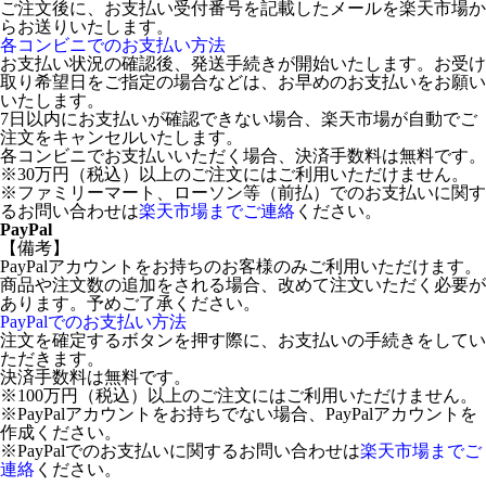
ご注文後に、お支払い受付番号を記載したメールを楽天市場か
らお送りいたします。
各コンビニでのお支払い方法
お支払い状況の確認後、発送手続きが開始いたします。お受け
取り希望日をご指定の場合などは、お早めのお支払いをお願い
いたします。
7日以内にお支払いが確認できない場合、楽天市場が自動でご
注文をキャンセルいたします。
各コンビニでお支払いいただく場合、決済手数料は無料です。
※30万円（税込）以上のご注文にはご利用いただけません。
※ファミリーマート、ローソン等（前払）でのお支払いに関す
るお問い合わせは
楽天市場までご連絡
ください。
PayPal
【備考】
PayPalアカウントをお持ちのお客様のみご利用いただけます。
商品や注文数の追加をされる場合、改めて注文いただく必要が
あります。予めご了承ください。
PayPalでのお支払い方法
注文を確定するボタンを押す際に、お支払いの手続きをしてい
ただきます。
決済手数料は無料です。
※100万円（税込）以上のご注文にはご利用いただけません。
※PayPalアカウントをお持ちでない場合、PayPalアカウントを
作成ください。
※PayPalでのお支払いに関するお問い合わせは
楽天市場までご
連絡
ください。