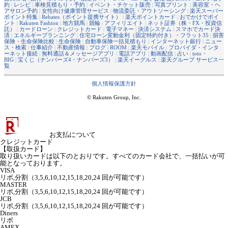
約
|
レシピ
|
車検見積もり・予約
|
イベント・チケット販売
|
写真プリント
|
美容室・ヘ
アサロン予約
|
女性向け健康管理サービス
|
物流委託・アウトソーシング
|
楽天スーパー
ポイント特集
|
Rebates（ポイント提携サイト）
|
楽天ポイントカード
|
おでかけでポイ
ント
|
Rakuten Fashion
|
地方競馬
|
競輪
|
アフィリエイト
|
ネット証券（株・FX・投資信
託）
|
カードローン
|
クレジットカード
|
電子マネー
|
決済システム
|
スマホでカード決
済
|
エネルギープランニング
|
住宅ローン変動金利（固定特約付き）・フラット35
|
損害
保険・生命保険比較
|
生命保険
|
自動車保険一括見積もり
|
インターネット銀行
|
ニュー
ス・検索
|
仕事紹介
|
不動産情報
|
ブログ
|
ROOM
|
楽天モバイル
|
プロバイダ・インタ
ーネット接続
|
無料通話＆メッセージアプリ
|
電話アプリ
|
動画配信
|
占い
|
toto・
BIG
|
宝くじ（ナンバーズ4・ナンバーズ3）
|
楽天イーグルス
|
楽天グループ サービス一
覧
個人情報保護方針
© Rakuten Group, Inc.
お支払について
クレジットカード
【取扱カード】
取り扱いカードは以下のとおりです。すべてのカード会社で、一括払いが可
能となっております。
VISA
リボ,分割（3,5,6,10,12,15,18,20,24 回が可能です）
MASTER
リボ,分割（3,5,6,10,12,15,18,20,24 回が可能です）
JCB
リボ,分割（3,5,6,10,12,15,18,20,24 回が可能です）
Diners
リボ
AMEX