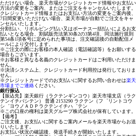
ただけない場合、楽天市場がクレジットカード情報やお支払い
方法の変更をご案内、またはご注文をキャンセルいたします。
クレジットカード情報またはお支払い方法の変更をご案内後、
7日間変更いただけない場合、楽天市場が自動でご注文をキャ
ンセルいたします。
分割払い、リボルビング払い又はボーナス一括払いによるお支
払いとなる場合、割賦販売法第30条2の3第4項、同法施行規則
第54条1項各号に定められた事項は、注文確認後の自動配信メ
ールにより交付します。
※ご注文の際にお客様の本人確認（電話確認等）をお願いする
場合もございます。
※お客様と異なる名義のクレジットカードはご利用いただけま
せん。
※決済システム上、クレジットカード利用控は発行しておりま
せん。
※クレジットカードでのお支払いに関するお問い合わせは
楽天
市場までご連絡
ください。
銀行振込
【振込先】楽天銀行（ラクテンギンコウ）楽天市場支店（ラク
テンイチバシテン） 普通 2153290 ラクテン（フ゜リントコウ
シ゛ヨウノＡＤＰラクテンイチハ゛テン
※この口座の権利は楽天グループ株式会社が保有しています。
【備考】
ご注文後、お支払いに関するご案内メールを楽天市場からお送
りいたします。
お支払い状況の確認後、発送手続きが開始いたします。