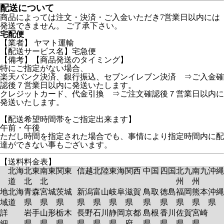
配送について
商品によっては注文・決済・ご入金いただき7営業日以内には
発送できません。 ご了承下さい。
宅配便
【業者】 ヤマト運輸
【配送サービス名】宅急便
【備考】【商品発送のタイミング】
特にご指定がない場合、
楽天バンク決済、銀行振込、セブンイレブン決済 ⇒ご入金確
認後７営業日以内に発送いたします。
クレジットカード、代金引換 ⇒ご注文確認後７営業日以内に
発送いたします。
【配送希望時間帯をご指定出来ます】
午前・午後
ただし時間を指定された場合でも、事情により指定時間内に配
達ができない事もございます。
【送料料金表】
北海
北東
南東
関東
信越
北陸
東海
関西
中国
四国
北九
南九
沖縄
道
北
北
州
州
地
北海
青森
宮城
茨城
新潟
富山
岐阜
滋賀
鳥取
徳島
福岡
熊本
沖縄
域
道
県
県
県
県
県
県
県
県
県
県
県
県
詳
岩手
山形
栃木
長野
石川
静岡
京都
島根
香川
佐賀
宮崎
細
県
県
県
県
県
県
府
県
県
県
県