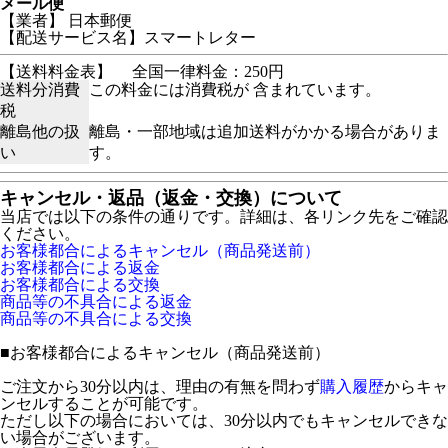
メール便
【業者】 日本郵便
【配送サービス名】スマートレター
【送料料金表】
全国一律料金：250円
送料分消費
この料金には消費税が 含まれています。
税
離島他の扱
離島・一部地域は追加送料がかかる場合がありま
い
す。
キャンセル・返品（返金・交換）について
当店では以下の条件の通りです。詳細は、各リンク先をご確認
ください。
お客様都合によるキャンセル（商品発送前）
お客様都合による返金
お客様都合による交換
商品等の不具合による返金
商品等の不具合による交換
■
お客様都合によるキャンセル（商品発送前）
ご注文から30分以内は、理由の有無を問わず
購入履歴
からキャ
ンセルすることが可能です。
ただし以下の場合においては、30分以内でもキャンセルできな
い場合がございます。