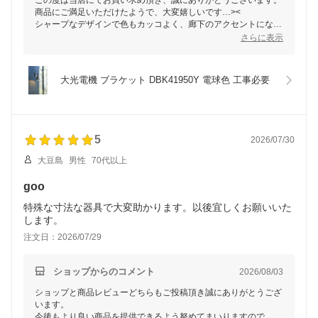
商品にご満足いただけたようで、大変嬉しいです…><
シャープなデザインで色もカッコよく、廊下のアクセントになり
ますね！
さらに表示
永くご愛用いただけましたら幸いです。
これからもお客様にご満足いただける商品を提供できるよう努め
てまいりますので、
大光電機 ブラケット DBK41950Y 電球色 工事必要
またの機会がございましたら是非よろしくお願いいたします！
5
2026/07/30
大豆島
男性
70代以上
goo
特殊な寸法な器具で大変助かります。以後宜しくお願いいた
します。
注文日：2026/07/29
ショップからのコメント
2026/08/03
ショップと商品レビューどちらもご投稿頂き誠にありがとうござ
います。
今後もより良い商品を提供できるよう努めてまいりますので、