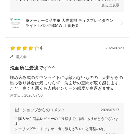
引き続きご愛顧いただければ幸いです。
さらに表示
また当店をご利用いただける日を、スタッフ一同心よりお待ちし
ております。
※メーカー欠品中※ 大光電機 ディスプレイダウン
ライト LZD92480AW 工事必要
4
2026/07/23
購入者
洗面所に最適です^ ^
埋め込み式のダウンライトには敵わないものの、天井からの
出っ張り具合は気にならず、洗面所の空間が広く感じます。
ただ、良くも悪くも人感センサーの感度が良過ぎますw
注文日：2026/07/06
ショップからのコメント
2026/07/27
ご購入から商品レビューのご投稿まで、誠にありがとうございま
す。
シーリングライトですが、出っ張りが6.4cmと薄型の為、
ダウンライトのように空間を広く感じていただけるかと思いま