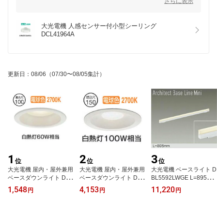
さらに表示
す！
人感センサーの感度がとても良いようですね(^^);
センサーがあると消し忘れ防止になりますので大変便利です！
大光電機 人感センサー付小型シーリング 
毎日を快適にお過ごし頂けましたら幸いです♪
DCL41964A
またのご利用を心よりお待ちいたしております。
更新日
：
08/06
（07/30〜08/05集計）
1
2
3
位
位
位
大光電機 屋内・屋外兼用
大光電機 屋内・屋外兼用
大光電機 ベースライト D
ベースダウンライト DDL
ベースダウンライト DDL
BL5592LWGE L=895mm
6132YW COBタイプ Φ1
5694YW 電球色 Φ150 白
電球色 調光
1,548
4,153
11,220
円
円
円
00 電球色 白熱灯60W相
熱灯100W相当 工事必要
当 工事必要