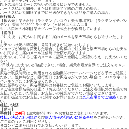
ご注文をキャンセルいたします。
以下の場合はボーナス払いのお取り扱いができません。
ボーナス払い期間外、または期間終了間際のご購入の場合。
ボーナス払い期間終了までに発送ができない商品をご購入の場合。
銀行振込
【振込先】楽天銀行（ラクテンギンコウ）楽天市場支店（ラクテンイチバシ
テン） 普通 2028002 ラクテン（ＭＭＮエムエムエヌ
※この口座の権利は楽天グループ株式会社が保有しています。
【備考】
ご注文後、お支払いに関するご案内メールを楽天市場からお送りいたしま
す。
お支払い状況の確認後、発送手続きが開始いたします。
ショップが金額を変更した場合、お客様のご注文時と楽天市場からのお支払
いに関するご案内メール送信時で金額が異なります。
お支払いに関するご案内メールに記載の金額をご確認のうえ、お支払いくだ
さい。
7日以内にお支払いが確認できない場合、楽天市場が自動でご注文をキャン
セルいたします。
振込の取扱時間はご利用される金融機関のホームページなどを予めご確認く
ださい。連休時など、銀行窓口でお振込みができない場合は、ATMやネット
バンキングにてお振込みください。
誠に勝手ながら、振込手数料はお客様のご負担でお願いいたします。
※ご注文者様名義の口座よりお支払いください。ご注文者様以外の名義でお
支払いいただいた場合、お支払いの確認ができない場合がございます。
※銀行振込でのお支払いに関するお問い合わせは
楽天市場までご連絡
くださ
い。
後払い決済
【備考】
手数料：
250円
（請求書発行料）をお客様にご負担いただきます。
後払い決済ご利用規約
及び
個人情報の取扱いに係る事項
をご確認いただき、
ご同意のうえご利用ください。
各コンビニまたは銀行でお支払いいただけます。