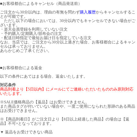
■
お客様都合によるキャンセル（商品発送前）
ご注文から30分以内は、理由の有無を問わず
購入履歴
からキャンセルするこ
とが可能です。
ただし以下の場合においては、30分以内でもキャンセルできない場合がご
ざいます。
・楽天会員登録を利用していない注文
・予約購入/定期購入/頒布会の注文
・配送日時指定で最短お届け日を指定している注文
なお、当店では、ご注文から30分以上過ぎた場合、お客様都合によるキャン
セルは承っておりません。
あらかじめご了承ください。
■
お客様都合による返金
以下の条件にあてはまる場合、返金いたします。
対応条件
商品到着より【5日以内】にメールにてご連絡いただいたもののみ原則対応
いたします。
※SALE価格商品の【返品】はお受けできません。
また商品タグが付いていない場合や、一度ご使用になられた形跡のある商品
はお受けできません。
※【商品到着日】がご注文日より【8日以上経過した商品】の場合は【返
品】不可×となっております。
▼ 返品をお受けできない商品