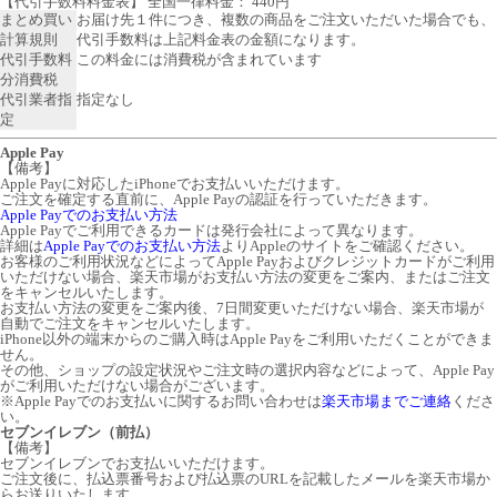
【代引手数料料金表】 全国一律料金： 440円
まとめ買い
お届け先１件につき、複数の商品をご注文いただいた場合でも、
計算規則
代引手数料は上記料金表の金額になります。
代引手数料
この料金には消費税が含まれています
分消費税
代引業者指
指定なし
定
Apple Pay
【備考】
Apple Payに対応したiPhoneでお支払いいただけます。
ご注文を確定する直前に、Apple Payの認証を行っていただきます。
Apple Payでのお支払い方法
Apple Payでご利用できるカードは発行会社によって異なります。
詳細は
Apple Payでのお支払い方法
よりAppleのサイトをご確認ください。
お客様のご利用状況などによってApple Payおよびクレジットカードがご利用
いただけない場合、楽天市場がお支払い方法の変更をご案内、またはご注文
をキャンセルいたします。
お支払い方法の変更をご案内後、7日間変更いただけない場合、楽天市場が
自動でご注文をキャンセルいたします。
iPhone以外の端末からのご購入時はApple Payをご利用いただくことができま
せん。
その他、ショップの設定状況やご注文時の選択内容などによって、Apple Pay
がご利用いただけない場合がございます。
※Apple Payでのお支払いに関するお問い合わせは
楽天市場までご連絡
くださ
い。
セブンイレブン（前払）
【備考】
セブンイレブンでお支払いいただけます。
ご注文後に、払込票番号および払込票のURLを記載したメールを楽天市場か
らお送りいたします。