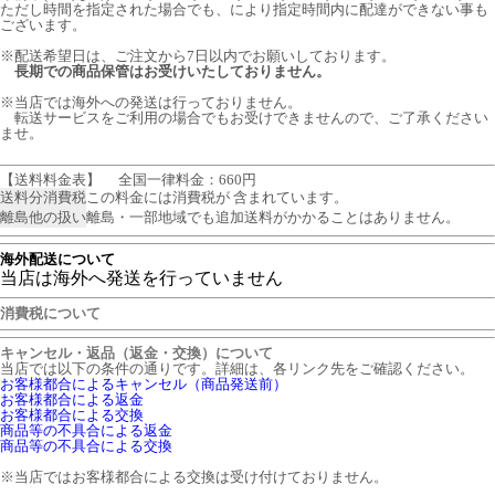
ただし時間を指定された場合でも、により指定時間内に配達ができない事も
ございます。
※配送希望日は、ご注文から7日以内でお願いしております。
長期での商品保管はお受けいたしておりません。
※当店では海外への発送は行っておりません。
転送サービスをご利用の場合でもお受けできませんので、ご了承ください
ませ。
【送料料金表】
全国一律料金：660円
送料分消費税
この料金には消費税が 含まれています。
離島他の扱い
離島・一部地域でも追加送料がかかることはありません。
海外配送について
当店は海外へ発送を行っていません
消費税について
キャンセル・返品（返金・交換）について
当店では以下の条件の通りです。詳細は、各リンク先をご確認ください。
お客様都合によるキャンセル（商品発送前）
お客様都合による返金
お客様都合による交換
商品等の不具合による返金
商品等の不具合による交換
※当店ではお客様都合による交換は受け付けておりません。