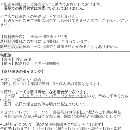
※配送希望日は、ご注文から7日以内でお願いしております。
長期での商品保管はお受けいたしておりません。
※当店では海外への発送は行っておりません。
転送サービスをご利用の場合でもお受けできませんので、ご了承ください
ませ。
【送料料金表】
全国一律料金：660円
送料分消費税
この料金には消費税が 含まれています。
離島他の扱い
離島・一部地域でも追加送料がかかることはありません。
宅配便
【業者】 佐川急便
【備考】配送料金：全国一律660円
【商品発送のタイミング】
▼特にご指定がない場合、
12時までのご注文確認で当日～3日以内※の発送となります。
※
商品によっては取り寄せになる場合がございます。
その際、
ご注文日より『2～3日』ほどかかります
ので、予めご了承くださ
いませ。
土日・祝日の場合はお休み明けの発送となります。
※セブンイレブン・ローソン・郵便局ATM等前払い決済をご利用の場合、
お客様のお支払い手続きが完了後、順次発送手続きを開始いたします。
■日時指定について 【配送希望時間帯をご指定いただけます】
午前中(12時まで)・14時～16時・16時～18時・18時～20時・19時～21時