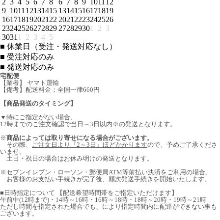
2
3
4
5
6
7
8
6
7
8
9
10
11
12
9
10
11
12
13
14
15
13
14
15
16
17
18
19
16
17
18
19
20
21
22
20
21
22
23
24
25
26
23
24
25
26
27
28
29
27
28
29
30
1
2
3
30
31
1
2
3
4
5
■
休業日（受注・発送対応なし）
■
受注対応のみ
■
発送対応のみ
宅配便
【業者】 ヤマト運輸
【備考】配送料金：全国一律660円
【商品発送のタイミング】
▼特にご指定がない場合、
12時までのご注文確認で当日～3日以内※の発送となります。
※
商品によっては取り寄せになる場合がございます。
その際、
ご注文日より『2～3日』ほどかかります
ので、予めご了承くださ
いませ。
土日・祝日の場合はお休み明けの発送となります。
※セブンイレブン・ローソン・郵便局ATM等前払い決済をご利用の場合、
お客様のお支払い手続きが完了後、順次発送手続きを開始いたします。
■日時指定について 【配送希望時間帯をご指定いただけます】
午前中(12時まで)・14時～16時・16時～18時・18時～20時・19時～21時
ただし時間を指定された場合でも、により指定時間内に配達ができない事も
ございます。