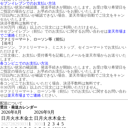
セブンイレブンでのお支払い方法
お支払い状況の確認後、発送手続きが開始いたします。お受け取り希望日を
ご指定の場合などは、お早めのお支払いをお願いいたします。
7日以内にお支払いが確認できない場合、楽天市場が自動でご注文をキャン
セルいたします。
決済手数料は無料です。
※30万円（税込）以上のご注文にはご利用いただけません。
※セブンイレブン（前払）でのお支払いに関するお問い合わせは
楽天市場ま
でご連絡
ください。
ファミリーマート、ローソン等（前払）
【備考】
ローソン、ファミリーマート、ミニストップ、セイコーマートでお支払いい
ただけます。
ご注文後に、お支払い受付番号を記載したメールを楽天市場からお送りいた
します。
各コンビニでのお支払い方法
お支払い状況の確認後、発送手続きが開始いたします。お受け取り希望日を
ご指定の場合などは、お早めのお支払いをお願いいたします。
7日以内にお支払いが確認できない場合、楽天市場が自動でご注文をキャン
セルいたします。
各コンビニでお支払いいただく場合、決済手数料は無料です。
※30万円（税込）以上のご注文にはご利用いただけません。
※ファミリーマート、ローソン等（前払）でのお支払いに関するお問い合わ
せは
楽天市場までご連絡
ください。
配送について
受注・発送カレンダー
2026年8月
2026年9月
日
月
火
水
木
金
土
日
月
火
水
木
金
土
26
27
28
29
30
31
1
30
31
1
2
3
4
5