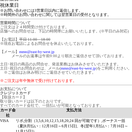
祝
休業日
※お問い合わせには3営業日以内に返信します。
※時間外のお問い合わせに関しては翌営業日の受付となります。
営業時間について
ご注文は２４時間受け付けております。
店舗へのお問合せは、下記の時間帯にお願いいたします。(※平日のみ対応)
【お電話】
平日 11:00－18:00
※現在お電話によるお問合せを休止いたしております。
【メール】
mmn@east-by-west.jp
メールのお返事は午前9:00より順次ご返信させて頂いております。
土日･祝日の商品のお問合せ、発送業務はお休みさせていただきます。
土日･祝日のお問合わせは、メール(
mmn@east-by-west.jp
)をご利用ください。
※ご返信はお休み明けにご返信させていただきます。
※ご注文は年中無休で受け付けております。
お支払について
クレジットカード
【取扱カード】
取り扱いカードは以下のとおりです。
すべてのカード会社で、一括払いが可能となっております。
カード会
支払方法
社
VISA
リボ,分割（3,5,6,10,12,15,18,20,24 回が可能です）,ボーナス一括
（夏[8月払い：12月16日～6月15日]、冬[翌年1月払い：7月16日～
11月15日]）