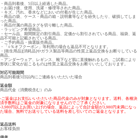
・商品到着後、5日以上経過した商品。
・お届け後、使用、洗濯・修理等された商品。
・キズ、汚れ、香水などにおいの付着が生じた商品。
・商品の袋、ケース・商品の箱・説明書等などを紛失したり、破損してしま
った商品。
・商品付属の商品タグを切り離した商品。
・ラッピング希望商品。
・セール品、期間限定の割引商品、定価から割引されている商品、福袋、返
品不可能と記載されている商品。
・ご予約商品・抽選販売商品。
・「○％オフクーポン」等利用の場合も返品不可となります。
・[衛生用品][消耗品]やガラス製品等商品の性質上返品交換をお断りしている
商品。
・アンダーウェア、レギンス、靴下など肌に直接触れるもの、ご試着により
形状に変化が起こるものは性質上返品交換をお断りいたしております。
対応可能期間
商品到着後5日以内にご連絡をいただいた場合
返金額
商品代金（消費税含む）のみ
-ご返金はお支払いいただいた商品代金のみが対象となります。送料、各種決
済手数料はご返金の対象になりませんのでご了承ください。
-3,980円以上お買い上げの場合、返品によって合計金額が3,980円未満になっ
た場合、無料でお送りしている送料を差し引いてのご返金となります。
返品送料
お客様負担
備考