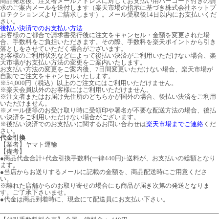
商品発送後、注文者メールアドレスに対してお支払い用バーコード付きの請
求のご案内メールを送付します（楽天市場の指示に基づき株式会社ネットプ
ロテクションズよりご請求します）。メール受取後14日以内にお支払いくだ
さい。
後払い決済でのお支払い方法
お客様のご都合で請求書発行後に注文をキャンセル・金額を変更された場
合、手数料をご負担いただきます。その際、手数料を楽天ポイントから引き
落としをさせていただく場合がございます。
お客様のご利用状況などによって後払い決済がご利用いただけない場合、楽
天市場がお支払い方法の変更をご案内いたします。
お支払い方法の変更をご案内後、7日間変更いただけない場合、楽天市場が
自動でご注文をキャンセルいたします。
※54,000円（税込）以上のご注文にはご利用いただけません。
※楽天会員以外のお客様にはご利用いただけません。
※注文者またはお届け先住所のどちらかが国外の場合、後払い決済をご利用
いただけません。
※メール便等のお受け取り時に受領印や署名が不要な配送方法の場合、後払
い決済をご利用いただけない場合がございます。
※後払い決済でのお支払いに関するお問い合わせは
楽天市場までご連絡
くだ
さい。
代金引換
【業者】ヤマト運輸
【備考】
●商品代金合計+代金引換手数料(一律440円)+送料が、お支払いの総額となり
ます。
●当店からお送りするメールに記載の金額を、商品配送時にご用意くださ
い。
※離れた店舗からのお取り寄せの場合にも商品が届き次第の発送となりま
す。ご了承下さいませ。
●代金は商品到着時に、現金にて配送員にお支払い下さい。