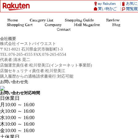
会社概要
株式会社イーストバイウエスト
〒921-8021 石川県金沢市御影町1-3
TEL:076-265-4555 FAX:076-265-6554
代表者:清水 晃二
店舗運営責任者:松川登美江(インターネット事業部)
店舗セキュリティ責任者:松川登美江
購入履歴からの適格請求書発行:対応可能
お問い合わせ先
お問い合わせ対応時間
日
休業日
月
10:00 ～ 16:00
火
10:00 ～ 16:00
水
10:00 ～ 16:00
木
10:00 ～ 16:00
金
10:00 ～ 16:00
土
休業日