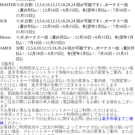
MASTER
リボ,分割（3,5,6,10,12,15,18,20,24 回が可能です）,ボーナス一括
（夏[8月払い：12月16日～6月15日]、冬[翌年1月払い：7月16日～
11月15日]）
JCB
リボ,分割（3,5,6,10,12,15,18,20,24 回が可能です）,ボーナス一括
（夏[8月払い：12月16日～6月15日]、冬[翌年1月払い：7月16日～
11月15日]）
Diners
リボ,ボーナス一括（夏[8月払い：12月16日～6月15日]、冬[翌年1月
払い：7月16日～11月15日]）
AMEX
分割（3,5,6,10,12,15,18,20,24 回が可能です）,ボーナス一括（夏[8月
払い：12月16日～6月15日]、冬[翌年1月払い：7月16日～11月15
日]）
【備考】
お客様のご利用状況などによってクレジットカードがご利用いただけない場
合、楽天市場がクレジットカード情報やお支払い方法の変更をご案内、また
はご注文をキャンセルいたします。
クレジットカード情報またはお支払い方法の変更をご案内後、7日間変更い
ただけない場合、楽天市場が自動でご注文をキャンセルいたします。
分割払い、リボルビング払い又はボーナス一括払いによるお支払いとなる場
合、割賦販売法第30条2の3第4項、同法施行規則第54条1項各号に定められた
事項は、注文確認後の自動配信メールにより交付します。
※ご注文の際にお客様の本人確認（電話確認等）をお願いする場合もござい
ます。
※お客様と異なる名義のクレジットカードはご利用いただけません。
※決済システム上、クレジットカード利用控は発行しておりません。
※クレジットカードでのお支払いに関するお問い合わせは
楽天市場までご連
絡
ください。
お客様のご利用状況やご注文の時期によってボーナス払いのお取り扱いがで
きない場合、クレジットカード情報やお支払い方法の変更をご案内、または