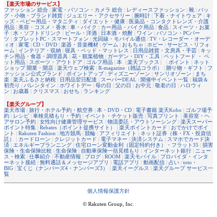
【楽天市場のサービス】
ファッション 総合
|
家電・パソコン・カメラ 総合
|
レディースファッション
|
靴
|
バッ
グ・小物・ブランド雑貨
|
ジュエリー・アクセサリー
|
腕時計
|
下着・ナイトウェア
|
キ
ッズ・ベビー用品・マタニティ
|
ダイエット・健康
|
医薬品・コンタクトレンズ・介護
用品
|
美容・コスメ・香水
|
車・バイク
|
カー用品・バイク用品
|
食品
|
スイーツ・お菓
子
|
水・ソフトドリンク
|
ビール・洋酒
|
日本酒・焼酎
|
ワイン
|
パソコン・PCパー
ツ
|
タブレットPC・スマートフォン
|
光回線・モバイル通信
|
TV・レコーダー・オーデ
ィオ
|
家電
|
CD・DVD
|
楽器・音楽機材
|
ゲーム
|
おもちゃ
|
ホビー
|
サービス・リフォ
ーム
|
インテリア・収納
|
寝具・ベッド・マットレス
|
日用品雑貨・文房具・手芸
|
キッ
チン用品・食器・調理器具
|
花・観葉植物
|
ガーデン・DIY・工具
|
ペットフード ・ ペ
ット用品
|
スポーツ・アウトドア
|
ゴルフ用品
|
本
（
楽天ブックス
） |
ポイント
|
ネット
ショップ 開業・開店
|
楽天ウェブ検索
|
R-magazine（雑誌コラボ）
|
贈り物・ギフト
|
フ
ァッション公式ブランド
|
ポイントアップ
|
ディズニーゾーン
|
サンリオゾーン
|
まち
楽
|
楽天ふるさと納税
|
日用品翌日配達
|
スーパーDEAL
|
開催中イベント一覧
|
福袋＆
初売り
|
バレンタイン
|
ホワイトデー
|
母の日
|
父の日
|
お中元
|
敬老の日
|
ハロウィ
ン
|
お歳暮
|
クリスマス
|
おせち
|
ランキング
【楽天グループ】
楽天市場
|
旅行・ホテル予約・航空券
|
本・DVD・CD
|
電子書籍 楽天Kobo
|
ゴルフ場予
約
|
レシピ
|
車検見積もり・予約
|
イベント・チケット販売
|
写真プリント
|
美容室・ヘ
アサロン予約
|
女性向け健康管理サービス
|
物流委託・アウトソーシング
|
楽天スーパー
ポイント特集
|
Rebates（ポイント提携サイト）
|
楽天ポイントカード
|
おでかけでポイ
ント
|
Rakuten Fashion
|
地方競馬
|
競輪
|
アフィリエイト
|
ネット証券（株・FX・投資信
託）
|
カードローン
|
クレジットカード
|
電子マネー
|
決済システム
|
スマホでカード決
済
|
エネルギープランニング
|
住宅ローン変動金利（固定特約付き）・フラット35
|
損害
保険・生命保険比較
|
生命保険
|
自動車保険一括見積もり
|
インターネット銀行
|
ニュー
ス・検索
|
仕事紹介
|
不動産情報
|
ブログ
|
ROOM
|
楽天モバイル
|
プロバイダ・インタ
ーネット接続
|
無料通話＆メッセージアプリ
|
電話アプリ
|
動画配信
|
占い
|
toto・
BIG
|
宝くじ（ナンバーズ4・ナンバーズ3）
|
楽天イーグルス
|
楽天グループ サービス一
覧
個人情報保護方針
© Rakuten Group, Inc.