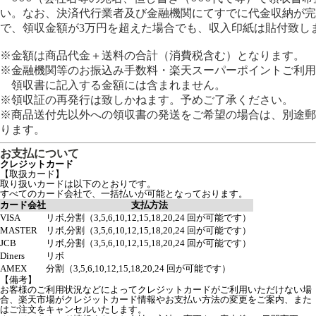
い。なお、決済代行業者及び金融機関にてすでに代金収納が完
で、領収金額が3万円を超えた場合でも、収入印紙は貼付致し
※金額は商品代金＋送料の合計（消費税含む）となります。
※金融機関等のお振込み手数料・楽天スーパーポイントご利用
領収書に記入する金額には含まれません。
※領収証の再発行は致しかねます。予めご了承ください。
※商品送付先以外への領収書の発送をご希望の場合は、別途郵
ります。
お支払について
クレジットカード
【取扱カード】
取り扱いカードは以下のとおりです。
すべてのカード会社で、一括払いが可能となっております。
カード会社
支払方法
VISA
リボ,分割（3,5,6,10,12,15,18,20,24 回が可能です）
MASTER
リボ,分割（3,5,6,10,12,15,18,20,24 回が可能です）
JCB
リボ,分割（3,5,6,10,12,15,18,20,24 回が可能です）
Diners
リボ
AMEX
分割（3,5,6,10,12,15,18,20,24 回が可能です）
【備考】
お客様のご利用状況などによってクレジットカードがご利用いただけない場
合、楽天市場がクレジットカード情報やお支払い方法の変更をご案内、また
はご注文をキャンセルいたします。