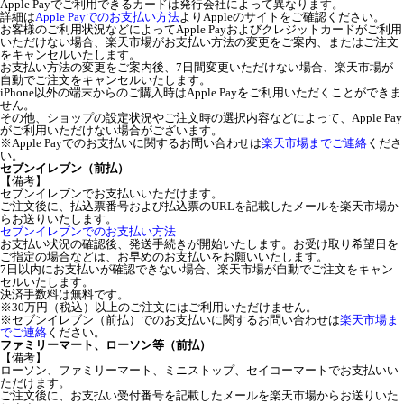
Apple Payでご利用できるカードは発行会社によって異なります。
詳細は
Apple Payでのお支払い方法
よりAppleのサイトをご確認ください。
お客様のご利用状況などによってApple Payおよびクレジットカードがご利用
いただけない場合、楽天市場がお支払い方法の変更をご案内、またはご注文
をキャンセルいたします。
お支払い方法の変更をご案内後、7日間変更いただけない場合、楽天市場が
自動でご注文をキャンセルいたします。
iPhone以外の端末からのご購入時はApple Payをご利用いただくことができま
せん。
その他、ショップの設定状況やご注文時の選択内容などによって、Apple Pay
がご利用いただけない場合がございます。
※Apple Payでのお支払いに関するお問い合わせは
楽天市場までご連絡
くださ
い。
セブンイレブン（前払）
【備考】
セブンイレブンでお支払いいただけます。
ご注文後に、払込票番号および払込票のURLを記載したメールを楽天市場か
らお送りいたします。
セブンイレブンでのお支払い方法
お支払い状況の確認後、発送手続きが開始いたします。お受け取り希望日を
ご指定の場合などは、お早めのお支払いをお願いいたします。
7日以内にお支払いが確認できない場合、楽天市場が自動でご注文をキャン
セルいたします。
決済手数料は無料です。
※30万円（税込）以上のご注文にはご利用いただけません。
※セブンイレブン（前払）でのお支払いに関するお問い合わせは
楽天市場ま
でご連絡
ください。
ファミリーマート、ローソン等（前払）
【備考】
ローソン、ファミリーマート、ミニストップ、セイコーマートでお支払いい
ただけます。
ご注文後に、お支払い受付番号を記載したメールを楽天市場からお送りいた