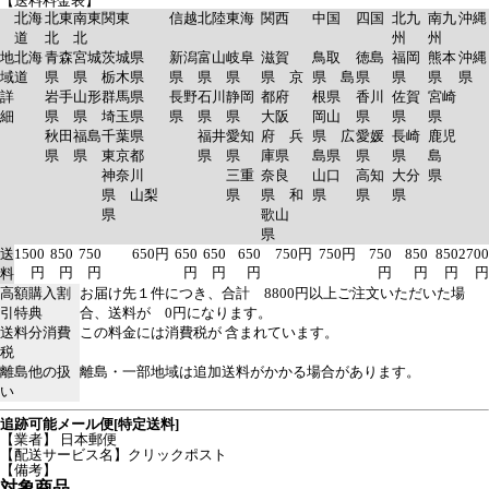
【送料料金表】
北海
北東
南東
関東
信越
北陸
東海
関西
中国
四国
北九
南九
沖縄
道
北
北
州
州
地
北海
青森
宮城
茨城県
新潟
富山
岐阜
滋賀
鳥取
徳島
福岡
熊本
沖縄
域
道
県
県
栃木県
県
県
県
県 京
県 島
県
県
県
県
詳
岩手
山形
群馬県
長野
石川
静岡
都府
根県
香川
佐賀
宮崎
細
県
県
埼玉県
県
県
県
大阪
岡山
県
県
県
秋田
福島
千葉県
福井
愛知
府 兵
県 広
愛媛
長崎
鹿児
県
県
東京都
県
県
庫県
島県
県
県
島
神奈川
三重
奈良
山口
高知
大分
県
県 山梨
県
県 和
県
県
県
県
歌山
県
送
1500
850
750
650円
650
650
650
750円
750円
750
850
850
2700
円
円
円
円
円
円
円
円
円
円
料
高額購入割
お届け先１件につき、合計 8800円以上ご注文いただいた場
引特典
合、送料が 0円になります。
送料分消費
この料金には消費税が 含まれています。
税
離島他の扱
離島・一部地域は追加送料がかかる場合があります。
い
追跡可能メール便[特定送料]
【業者】 日本郵便
【配送サービス名】クリックポスト
【備考】
対象商品