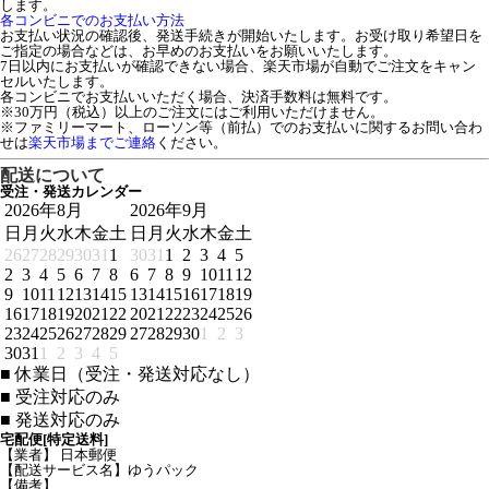
します。
各コンビニでのお支払い方法
お支払い状況の確認後、発送手続きが開始いたします。お受け取り希望日を
ご指定の場合などは、お早めのお支払いをお願いいたします。
7日以内にお支払いが確認できない場合、楽天市場が自動でご注文をキャン
セルいたします。
各コンビニでお支払いいただく場合、決済手数料は無料です。
※30万円（税込）以上のご注文にはご利用いただけません。
※ファミリーマート、ローソン等（前払）でのお支払いに関するお問い合わ
せは
楽天市場までご連絡
ください。
配送について
受注・発送カレンダー
2026年8月
2026年9月
日
月
火
水
木
金
土
日
月
火
水
木
金
土
26
27
28
29
30
31
1
30
31
1
2
3
4
5
2
3
4
5
6
7
8
6
7
8
9
10
11
12
9
10
11
12
13
14
15
13
14
15
16
17
18
19
16
17
18
19
20
21
22
20
21
22
23
24
25
26
23
24
25
26
27
28
29
27
28
29
30
1
2
3
30
31
1
2
3
4
5
■
休業日（受注・発送対応なし）
■
受注対応のみ
■
発送対応のみ
宅配便[特定送料]
【業者】 日本郵便
【配送サービス名】ゆうパック
【備考】