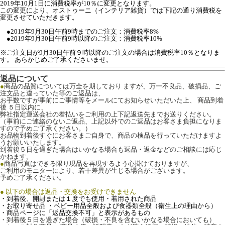
2019年10月1日に消費税率が10％に変更となります。
この変更により、オストゥーニ（インテリア雑貨）では下記の通り消費税を
変更させていただきます。
●2019年9月30日午前9時までのご注文：消費税率8%
●2019年9月30日午前9時以降のご注文：消費税率10%
※ご注文日が9月30日午前９時以降のご注文の場合は消費税率10％となりま
す。 あらかじめご了承くださいませ。
返品について
●
商品の品質については万全を期しており ますが、万一不良品、破損品、ご
注文品と違っていた等のご返品は、
お手数ですが事前にご事情等をメールにてお知らせいただいた上、 商品到着
後 ５日以内に、
弊社指定運送会社の着払いをご利用の上下記返送先までお送りください。
（事前にご連絡のないご返品、上記以外でのご返品はお客さま負担になりま
すので予めご了承ください。）
お品物到着後すぐにお客さまご自身で、商品の検品を行っていただけますよ
うお願いいたします。
到着後５日を過ぎた場合はいかなる場合も返品・返金などのご相談には応じ
かねます。
●
商品写真はできる限り現品を再現するよう心掛けておりますが、
ご利用のモニターにより、若干差異が生じる場合がございます。
予めご了承ください。
● 以下の場合は返品・交換をお受けできません
・到着後、開封または１度でも使用・着用された商品
・お取り寄せ品 ・ベビー用品全般および食器類全般（衛生上の理由から）
・商品ページに「返品交換不可」と表示があるもの
・到着後５日を過ぎた場合（破損・不良を含むいかなる場合においても）