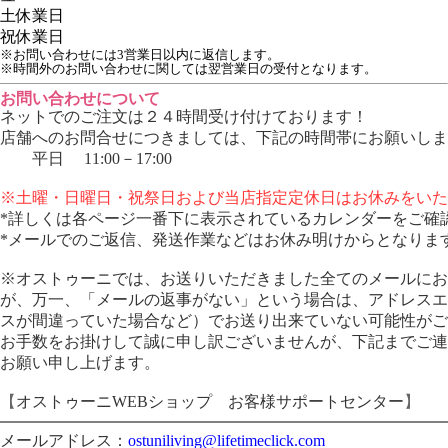
土
休業日
祝
休業日
※お問い合わせには3営業日以内に返信します。
※時間外のお問い合わせに関しては翌営業日の受付となります。
お問い合わせについて
ネットでのご注文は２４時間受け付けております！
店舗へのお問合せにつきましては、下記の時間帯にお願いしま
平日 11:00－17:00
※土曜・日曜日・祝祭日および当店指定定休日はお休みをいた
*詳しくは各ページ一番下に表示されているカレンダーをご確
*メールでのご返信、発送作業などはお休み明けからとなりま
※オストゥーニでは、お送りいただきました全てのメールにお
が、万一、「メールの返事がない」という場合は、アドレスエ
スが間違っていた場合など）でお送り出来ていない可能性がご
お手数をお掛けして誠に申し訳ございませんが、下記までご連
お願い申し上げます。
【
オストゥーニWEBショップ お客様サポートセンター
】
メールアドレス：
ostuniliving@lifetimeclick.com