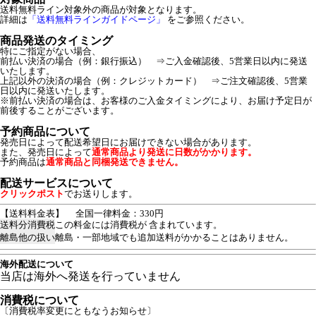
送料無料ライン対象外の商品が対象となります。
詳細は
「送料無料ラインガイドページ」
をご参照ください。
商品発送のタイミング
特にご指定がない場合、
前払い決済の場合（例：銀行振込） ⇒ご入金確認後、5営業日以内に発送
いたします。
上記以外の決済の場合（例：クレジットカード） ⇒ご注文確認後、5営業
日以内に発送いたします。
※前払い決済の場合は、お客様のご入金タイミングにより、お届け予定日が
前後することがございます。
予約商品について
発売日によって配送希望日にお届けできない場合があります。
また、発売日によって
通常商品より発送に日数がかかります。
予約商品は
通常商品と同梱発送できません。
配送サービスについて
クリックポスト
でお送りします。
【送料料金表】
全国一律料金：330円
送料分消費税
この料金には消費税が 含まれています。
離島他の扱い
離島・一部地域でも追加送料がかかることはありません。
海外配送について
当店は海外へ発送を行っていません
消費税について
〔消費税率変更にともなうお知らせ〕