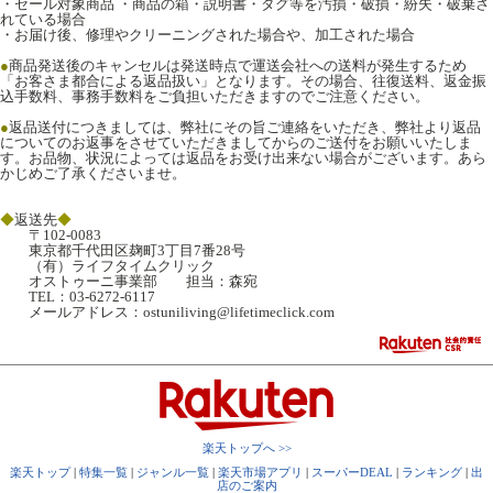
・セール対象商品 ・商品の箱・説明書・タグ等を汚損・破損・紛失・破棄さ
れている場合
・お届け後、修理やクリーニングされた場合や、加工された場合
●
商品発送後のキャンセルは発送時点で運送会社への送料が発生するため
「お客さま都合による返品扱い」となります。その場合、往復送料、返金振
込手数料、事務手数料をご負担いただきますのでご注意ください。
●
返品送付につきましては、弊社にその旨ご連絡をいただき、弊社より返品
についてのお返事をさせていただきましてからのご送付をお願いいたしま
す。お品物、状況によっては返品をお受け出来ない場合がございます。あら
かじめご了承くださいませ。
◆
返送先
◆
〒102-0083
東京都千代田区麹町3丁目7番28号
（有）ライフタイムクリック
オストゥーニ事業部 担当：森宛
TEL：03-6272-6117
メールアドレス：ostuniliving@lifetimeclick.com
楽天トップへ >>
楽天トップ
|
特集一覧
|
ジャンル一覧
|
楽天市場アプリ
|
スーパーDEAL
|
ランキング
|
出
店のご案内