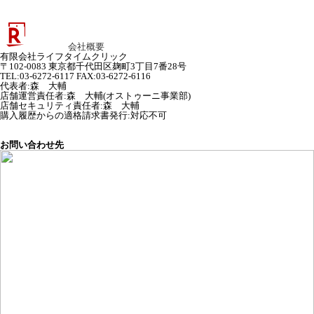
会社概要
有限会社ライフタイムクリック
〒102-0083 東京都千代田区麹町3丁目7番28号
TEL:03-6272-6117 FAX:03-6272-6116
代表者
:
森 大輔
店舗運営責任者
:
森 大輔(オストゥーニ事業部)
店舗セキュリティ責任者
:
森 大輔
購入履歴からの適格請求書発行:対応不可
お問い合わせ先