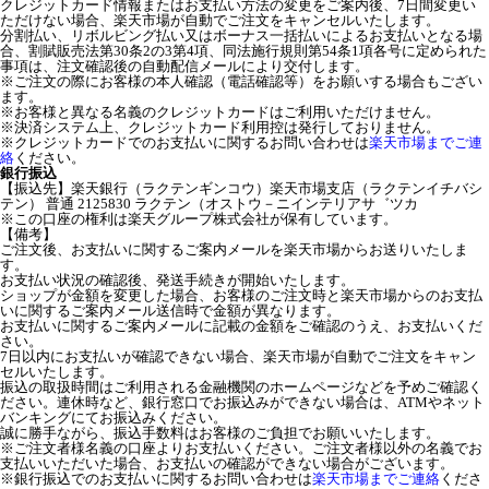
クレジットカード情報またはお支払い方法の変更をご案内後、7日間変更い
ただけない場合、楽天市場が自動でご注文をキャンセルいたします。
分割払い、リボルビング払い又はボーナス一括払いによるお支払いとなる場
合、割賦販売法第30条2の3第4項、同法施行規則第54条1項各号に定められた
事項は、注文確認後の自動配信メールにより交付します。
※ご注文の際にお客様の本人確認（電話確認等）をお願いする場合もござい
ます。
※お客様と異なる名義のクレジットカードはご利用いただけません。
※決済システム上、クレジットカード利用控は発行しておりません。
※クレジットカードでのお支払いに関するお問い合わせは
楽天市場までご連
絡
ください。
銀行振込
【振込先】楽天銀行（ラクテンギンコウ）楽天市場支店（ラクテンイチバシ
テン） 普通 2125830 ラクテン（オストウ－ニインテリアサ゛ツカ
※この口座の権利は楽天グループ株式会社が保有しています。
【備考】
ご注文後、お支払いに関するご案内メールを楽天市場からお送りいたしま
す。
お支払い状況の確認後、発送手続きが開始いたします。
ショップが金額を変更した場合、お客様のご注文時と楽天市場からのお支払
いに関するご案内メール送信時で金額が異なります。
お支払いに関するご案内メールに記載の金額をご確認のうえ、お支払いくだ
さい。
7日以内にお支払いが確認できない場合、楽天市場が自動でご注文をキャン
セルいたします。
振込の取扱時間はご利用される金融機関のホームページなどを予めご確認く
ださい。連休時など、銀行窓口でお振込みができない場合は、ATMやネット
バンキングにてお振込みください。
誠に勝手ながら、振込手数料はお客様のご負担でお願いいたします。
※ご注文者様名義の口座よりお支払いください。ご注文者様以外の名義でお
支払いいただいた場合、お支払いの確認ができない場合がございます。
※銀行振込でのお支払いに関するお問い合わせは
楽天市場までご連絡
くださ