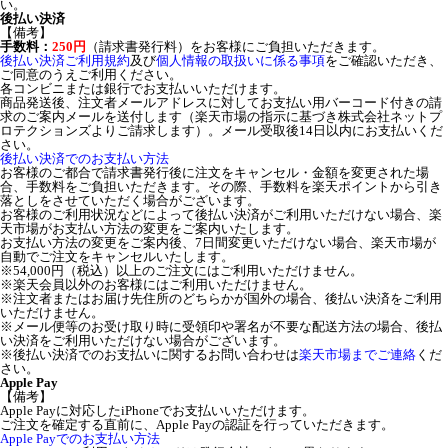
い。
後払い決済
【備考】
手数料：
250円
（請求書発行料）をお客様にご負担いただきます。
後払い決済ご利用規約
及び
個人情報の取扱いに係る事項
をご確認いただき、
ご同意のうえご利用ください。
各コンビニまたは銀行でお支払いいただけます。
商品発送後、注文者メールアドレスに対してお支払い用バーコード付きの請
求のご案内メールを送付します（楽天市場の指示に基づき株式会社ネットプ
ロテクションズよりご請求します）。メール受取後14日以内にお支払いくだ
さい。
後払い決済でのお支払い方法
お客様のご都合で請求書発行後に注文をキャンセル・金額を変更された場
合、手数料をご負担いただきます。その際、手数料を楽天ポイントから引き
落としをさせていただく場合がございます。
お客様のご利用状況などによって後払い決済がご利用いただけない場合、楽
天市場がお支払い方法の変更をご案内いたします。
お支払い方法の変更をご案内後、7日間変更いただけない場合、楽天市場が
自動でご注文をキャンセルいたします。
※54,000円（税込）以上のご注文にはご利用いただけません。
※楽天会員以外のお客様にはご利用いただけません。
※注文者またはお届け先住所のどちらかが国外の場合、後払い決済をご利用
いただけません。
※メール便等のお受け取り時に受領印や署名が不要な配送方法の場合、後払
い決済をご利用いただけない場合がございます。
※後払い決済でのお支払いに関するお問い合わせは
楽天市場までご連絡
くだ
さい。
Apple Pay
【備考】
Apple Payに対応したiPhoneでお支払いいただけます。
ご注文を確定する直前に、Apple Payの認証を行っていただきます。
Apple Payでのお支払い方法