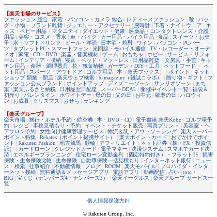
【楽天市場のサービス】
ファッション 総合
|
家電・パソコン・カメラ 総合
|
レディースファッション
|
靴
|
バッ
グ・小物・ブランド雑貨
|
ジュエリー・アクセサリー
|
腕時計
|
下着・ナイトウェア
|
キ
ッズ・ベビー用品・マタニティ
|
ダイエット・健康
|
医薬品・コンタクトレンズ・介護
用品
|
美容・コスメ・香水
|
車・バイク
|
カー用品・バイク用品
|
食品
|
スイーツ・お菓
子
|
水・ソフトドリンク
|
ビール・洋酒
|
日本酒・焼酎
|
ワイン
|
パソコン・PCパー
ツ
|
タブレットPC・スマートフォン
|
光回線・モバイル通信
|
TV・レコーダー・オーデ
ィオ
|
家電
|
CD・DVD
|
楽器・音楽機材
|
ゲーム
|
おもちゃ
|
ホビー
|
サービス・リフォ
ーム
|
インテリア・収納
|
寝具・ベッド・マットレス
|
日用品雑貨・文房具・手芸
|
キッ
チン用品・食器・調理器具
|
花・観葉植物
|
ガーデン・DIY・工具
|
ペットフード ・ ペ
ット用品
|
スポーツ・アウトドア
|
ゴルフ用品
|
本
（
楽天ブックス
） |
ポイント
|
ネット
ショップ 開業・開店
|
楽天ウェブ検索
|
R-magazine（雑誌コラボ）
|
贈り物・ギフト
|
フ
ァッション公式ブランド
|
ポイントアップ
|
ディズニーゾーン
|
サンリオゾーン
|
まち
楽
|
楽天ふるさと納税
|
日用品翌日配達
|
スーパーDEAL
|
開催中イベント一覧
|
福袋＆
初売り
|
バレンタイン
|
ホワイトデー
|
母の日
|
父の日
|
お中元
|
敬老の日
|
ハロウィ
ン
|
お歳暮
|
クリスマス
|
おせち
|
ランキング
【楽天グループ】
楽天市場
|
旅行・ホテル予約・航空券
|
本・DVD・CD
|
電子書籍 楽天Kobo
|
ゴルフ場予
約
|
レシピ
|
車検見積もり・予約
|
イベント・チケット販売
|
写真プリント
|
美容室・ヘ
アサロン予約
|
女性向け健康管理サービス
|
物流委託・アウトソーシング
|
楽天スーパー
ポイント特集
|
Rebates（ポイント提携サイト）
|
楽天ポイントカード
|
おでかけでポイ
ント
|
Rakuten Fashion
|
地方競馬
|
競輪
|
アフィリエイト
|
ネット証券（株・FX・投資信
託）
|
カードローン
|
クレジットカード
|
電子マネー
|
決済システム
|
スマホでカード決
済
|
エネルギープランニング
|
住宅ローン変動金利（固定特約付き）・フラット35
|
損害
保険・生命保険比較
|
生命保険
|
自動車保険一括見積もり
|
インターネット銀行
|
ニュー
ス・検索
|
仕事紹介
|
不動産情報
|
ブログ
|
ROOM
|
楽天モバイル
|
プロバイダ・インタ
ーネット接続
|
無料通話＆メッセージアプリ
|
電話アプリ
|
動画配信
|
占い
|
toto・
BIG
|
宝くじ（ナンバーズ4・ナンバーズ3）
|
楽天イーグルス
|
楽天グループ サービス一
覧
個人情報保護方針
© Rakuten Group, Inc.