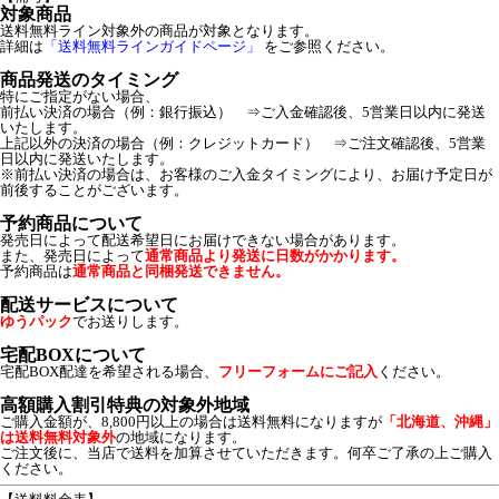
対象商品
送料無料ライン対象外の商品が対象となります。
詳細は
「送料無料ラインガイドページ」
をご参照ください。
商品発送のタイミング
特にご指定がない場合、
前払い決済の場合（例：銀行振込） ⇒ご入金確認後、5営業日以内に発送
いたします。
上記以外の決済の場合（例：クレジットカード） ⇒ご注文確認後、5営業
日以内に発送いたします。
※前払い決済の場合は、お客様のご入金タイミングにより、お届け予定日が
前後することがございます。
予約商品について
発売日によって配送希望日にお届けできない場合があります。
また、発売日によって
通常商品より発送に日数がかかります。
予約商品は
通常商品と同梱発送できません。
配送サービスについて
ゆうパック
でお送りします。
宅配BOXについて
宅配BOX配達を希望される場合、
フリーフォームにご記入
ください。
高額購入割引特典の対象外地域
ご購入金額が、8,800円以上の場合は送料無料になりますが
「北海道、沖縄」
は送料無料対象外
の地域になります。
ご注文後に、当店で送料を加算させていただきます。何卒ご了承の上ご購入
ください。