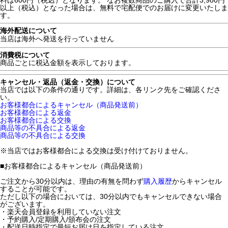
料は600円（税込）となります。 なお複数商品のご購入で合計3,980円
以上（税込）となった場合は、無料で宅配便でのお届けに変更いたしま
す。
海外配送について
当店は海外へ発送を行っていません
消費税について
商品ごとに税込金額を表示しております。
キャンセル・返品（返金・交換）について
当店では以下の条件の通りです。詳細は、各リンク先をご確認くださ
い。
お客様都合によるキャンセル（商品発送前）
お客様都合による返金
お客様都合による交換
商品等の不具合による返金
商品等の不具合による交換
※当店ではお客様都合による交換は受け付けておりません。
■
お客様都合によるキャンセル（商品発送前）
ご注文から30分以内は、理由の有無を問わず
購入履歴
からキャンセル
することが可能です。
ただし以下の場合においては、30分以内でもキャンセルできない場合
がございます。
・楽天会員登録を利用していない注文
・予約購入/定期購入/頒布会の注文
・配送日時指定で最短お届け日を指定している注文