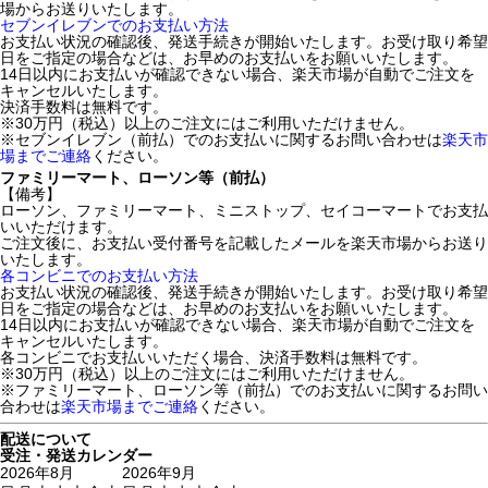
場からお送りいたします。
セブンイレブンでのお支払い方法
お支払い状況の確認後、発送手続きが開始いたします。お受け取り希望
日をご指定の場合などは、お早めのお支払いをお願いいたします。
14日以内にお支払いが確認できない場合、楽天市場が自動でご注文を
キャンセルいたします。
決済手数料は無料です。
※30万円（税込）以上のご注文にはご利用いただけません。
※セブンイレブン（前払）でのお支払いに関するお問い合わせは
楽天市
場までご連絡
ください。
ファミリーマート、ローソン等（前払）
【備考】
ローソン、ファミリーマート、ミニストップ、セイコーマートでお支払
いいただけます。
ご注文後に、お支払い受付番号を記載したメールを楽天市場からお送り
いたします。
各コンビニでのお支払い方法
お支払い状況の確認後、発送手続きが開始いたします。お受け取り希望
日をご指定の場合などは、お早めのお支払いをお願いいたします。
14日以内にお支払いが確認できない場合、楽天市場が自動でご注文を
キャンセルいたします。
各コンビニでお支払いいただく場合、決済手数料は無料です。
※30万円（税込）以上のご注文にはご利用いただけません。
※ファミリーマート、ローソン等（前払）でのお支払いに関するお問い
合わせは
楽天市場までご連絡
ください。
配送について
受注・発送カレンダー
2026年8月
2026年9月