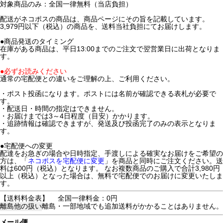
対象商品のみ：全国一律無料（当店負担）
配送がネコポスの商品は、商品ページにその旨を記載しています。
3,979円以下（税込）の商品を、送料当社負担にてお届けします。
●商品発送のタイミング
在庫がある商品は、平日13:00までのご注文で翌営業日に出荷となりま
す。
●必ずお読みください
通常の宅配便との違いをご理解の上、ご利用ください。
・ポスト投函になります。ポストには名前が確認できる表札が必要で
す。
・配送日・時間の指定はできません。
・お届けまでは3～4日程度（目安）かかります。
・追跡情報は確認できますが、発送及び投函完了のみの表示となりま
す。
●宅配便への変更
配達をお急ぎの場合や日時指定、手渡しによる確実なお届けをご希望の
方は、「
ネコポスを宅配便に変更
」を商品と同時にご注文ください。送
料は600円（税込）となります。 なお複数商品のご購入で合計3,980円
以上（税込）となった場合は、無料で宅配便でのお届けに変更いたしま
す。
【送料料金表】
全国一律料金：0円
離島他の扱い
離島・一部地域でも追加送料がかかることはありません。
メール便