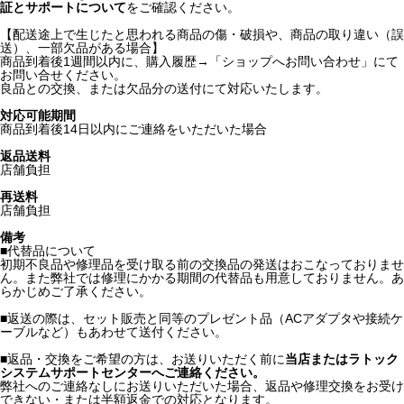
証とサポートについて
をご確認ください。
【配送途上で生じたと思われる商品の傷・破損や、商品の取り違い（誤
送）、一部欠品がある場合】
商品到着後1週間以内に、購入履歴→「ショップへお問い合わせ」にて
お問い合せください。
良品との交換、または欠品分の送付にて対応いたします。
対応可能期間
商品到着後14日以内にご連絡をいただいた場合
返品送料
店舗負担
再送料
店舗負担
備考
■代替品について
初期不良品や修理品を受け取る前の交換品の発送はおこなっておりませ
ん。また弊社では修理にかかる期間の代替品も用意しておりません。あ
らかじめご了承ください。
■返送の際は、セット販売と同等のプレゼント品（ACアダプタや接続ケ
ーブルなど）もあわせて送付ください。
■返品・交換をご希望の方は、お送りいただく前に
当店またはラトック
システムサポートセンターへご連絡ください。
弊社へのご連絡なしにお送りいただいた場合、返品や修理交換をお受け
できない・または半額返金での対応となります。