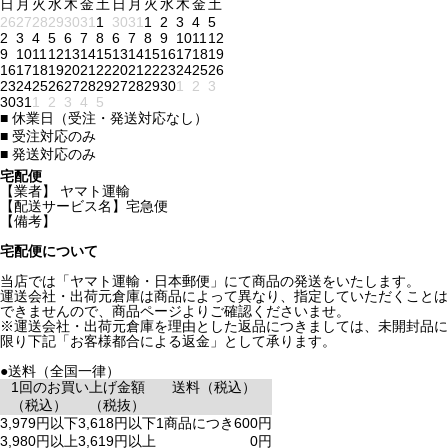
日
月
火
水
木
金
土
日
月
火
水
木
金
土
26
27
28
29
30
31
1
30
31
1
2
3
4
5
2
3
4
5
6
7
8
6
7
8
9
10
11
12
9
10
11
12
13
14
15
13
14
15
16
17
18
19
16
17
18
19
20
21
22
20
21
22
23
24
25
26
23
24
25
26
27
28
29
27
28
29
30
1
2
3
30
31
1
2
3
4
5
■
休業日（受注・発送対応なし）
■
受注対応のみ
■
発送対応のみ
宅配便
【業者】 ヤマト運輸
【配送サービス名】宅急便
【備考】
宅配便について
当店では「ヤマト運輸・日本郵便」にて商品の発送をいたします。
運送会社・出荷元倉庫は商品によって異なり、指定していただくことは
できませんので、商品ページよりご確認くださいませ。
※運送会社・出荷元倉庫を理由とした返品につきましては、未開封品に
限り下記「お客様都合による返金」として承ります。
●送料（全国一律）
1回のお買い上げ金額
送料（税込）
（税込）
（税抜）
3,979円以下
3,618円以下
1商品につき600円
3,980円以上
3,619円以上
0円