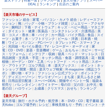
楽天トップ
|
特集一覧
|
ジャンル一覧
|
楽天市場アプリ
|
スーパー
DEAL
|
ランキング
|
出店のご案内
【楽天市場のサービス】
ファッション 総合
|
家電・パソコン・カメラ 総合
|
レディースファ
ッション
|
靴
|
バッグ・小物・ブランド雑貨
|
ジュエリー・アクセサ
リー
|
腕時計
|
下着・ナイトウェア
|
キッズ・ベビー用品・マタニテ
ィ
|
ダイエット・健康
|
医薬品・コンタクトレンズ・介護用品
|
美
容・コスメ・香水
|
車・バイク
|
カー用品・バイク用品
|
食品
|
スイ
ーツ・お菓子
|
水・ソフトドリンク
|
ビール・洋酒
|
日本酒・焼
酎
|
ワイン
|
パソコン・PCパーツ
|
タブレットPC・スマートフォ
ン
|
光回線・モバイル通信
|
TV・レコーダー・オーディオ
|
家
電
|
CD・DVD
|
楽器・音楽機材
|
ゲーム
|
おもちゃ
|
ホビー
|
サービ
ス・リフォーム
|
インテリア・収納
|
寝具・ベッド・マットレス
|
日
用品雑貨・文房具・手芸
|
キッチン用品・食器・調理器具
|
花・観葉
植物
|
ガーデン・DIY・工具
|
ペットフード ・ ペット用品
|
スポー
ツ・アウトドア
|
ゴルフ用品
|
本
（
楽天ブックス
） |
ポイント
|
ネッ
トショップ 開業・開店
|
楽天ウェブ検索
|
R-magazine（雑誌コラ
ボ）
|
贈り物・ギフト
|
ファッション公式ブランド
|
ポイントアッ
プ
|
ディズニーゾーン
|
サンリオゾーン
|
まち楽
|
楽天ふるさと納
税
|
日用品翌日配達
|
スーパーDEAL
|
開催中イベント一覧
|
福袋＆
初売り
|
バレンタイン
|
ホワイトデー
|
母の日
|
父の日
|
お中元
|
敬
老の日
|
ハロウィン
|
お歳暮
|
クリスマス
|
おせち
|
ランキング
【楽天グループ】
楽天市場
|
旅行・ホテル予約・航空券
|
本・DVD・CD
|
電子書籍 楽
天Kobo
|
ゴルフ場予約
|
レシピ
|
車検見積もり・予約
|
イベント・チ