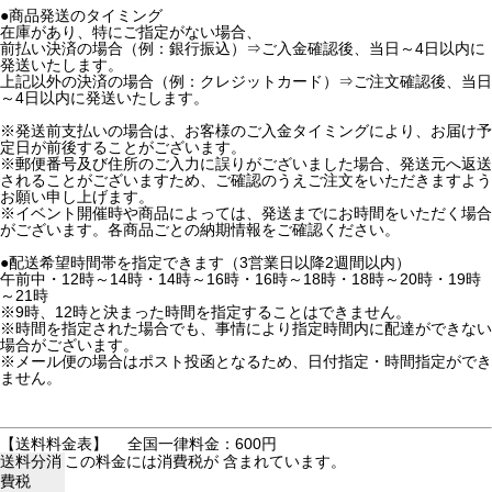
●商品発送のタイミング
在庫があり、特にご指定がない場合、
前払い決済の場合（例：銀行振込）⇒ご入金確認後、当日～4日以内に
発送いたします。
上記以外の決済の場合（例：クレジットカード）⇒ご注文確認後、当日
～4日以内に発送いたします。
※発送前支払いの場合は、お客様のご入金タイミングにより、お届け予
定日が前後することがございます。
※郵便番号及び住所のご入力に誤りがございました場合、発送元へ返送
されることがございますため、ご確認のうえご注文をいただきますよう
お願い申し上げます。
※イベント開催時や商品によっては、発送までにお時間をいただく場合
がございます。各商品ごとの納期情報をご確認ください。
●配送希望時間帯を指定できます（3営業日以降2週間以内）
午前中・12時～14時・14時～16時・16時～18時・18時～20時・19時
～21時
※9時、12時と決まった時間を指定することはできません。
※時間を指定された場合でも、事情により指定時間内に配達ができない
場合がございます。
※メール便の場合はポスト投函となるため、日付指定・時間指定ができ
ません。
【送料料金表】
全国一律料金：600円
送料分消
この料金には消費税が 含まれています。
費税