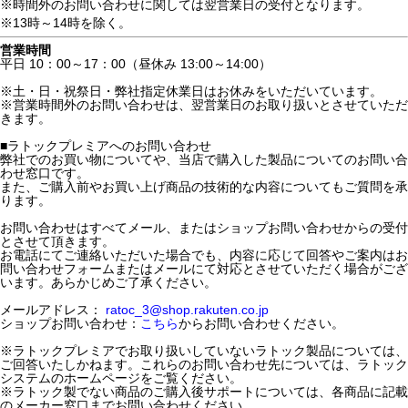
※時間外のお問い合わせに関しては翌営業日の受付となります。
※13時～14時を除く。
営業時間
平日 10：00～17：00（昼休み 13:00～14:00）
※土・日・祝祭日・弊社指定休業日はお休みをいただいています。
※営業時間外のお問い合わせは、翌営業日のお取り扱いとさせていただ
きます。
■ラトックプレミアへのお問い合わせ
弊社でのお買い物についてや、当店で購入した製品についてのお問い合
わせ窓口です。
また、ご購入前やお買い上げ商品の技術的な内容についてもご質問を承
ります。
お問い合わせはすべてメール、またはショップお問い合わせからの受付
とさせて頂きます。
お電話にてご連絡いただいた場合でも、内容に応じて回答やご案内はお
問い合わせフォームまたはメールにて対応とさせていただく場合がござ
います。あらかじめご了承ください。
メールアドレス：
ratoc_3@shop.rakuten.co.jp
ショップお問い合わせ：
こちら
からお問い合わせください。
※ラトックプレミアでお取り扱いしていないラトック製品については、
ご回答いたしかねます。これらのお問い合わせ先については、ラトック
システムのホームページをご覧ください。
※ラトック製でない商品のご購入後サポートについては、各商品に記載
のメーカー窓口までお問い合わせください。