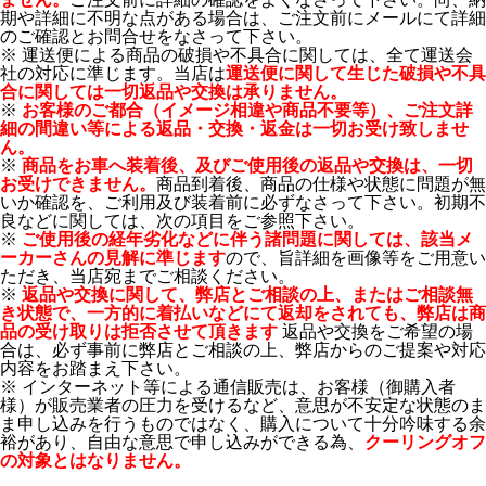
期や詳細に不明な点がある場合は、ご注文前にメールにて詳細
のご確認とお問合せをなさって下さい。
※ 運送便による商品の破損や不具合に関しては、全て運送会
社の対応に準じます。当店は
運送便に関して生じた破損や不具
合に関しては一切返品や交換は承りません。
※
お客様のご都合（イメージ相違や商品不要等）、ご注文詳
細の間違い等による返品・交換・返金は一切お受け致しませ
ん。
※
商品をお車へ装着後、及びご使用後の返品や交換は、一切
お受けできません。
商品到着後、商品の仕様や状態に問題が無
いか確認を、ご利用及び装着前に必ずなさって下さい。初期不
良などに関しては、次の項目をご参照下さい。
※
ご使用後の経年劣化などに伴う諸問題に関しては、該当メ
ーカーさんの見解に準じます
ので、旨詳細を画像等をご用意い
ただき、当店宛までご相談ください。
※
返品や交換に関して、弊店とご相談の上、またはご相談無
き状態で、一方的に着払いなどにて返却をされても、弊店は商
品の受け取りは拒否させて頂きます
返品や交換をご希望の場
合は、必ず事前に弊店とご相談の上、弊店からのご提案や対応
内容をお踏まえ下さい。
※ インターネット等による通信販売は、お客様（御購入者
様）が販売業者の圧力を受けるなど、意思が不安定な状態のま
ま申し込みを行うものではなく、購入について十分吟味する余
裕があり、自由な意思で申し込みができる為、
クーリングオフ
の対象とはなりません。