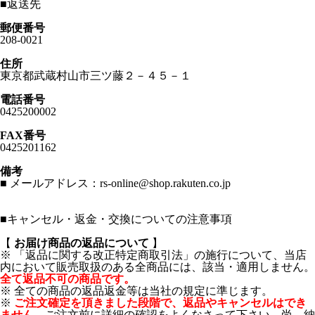
■
返送先
郵便番号
208-0021
住所
東京都武蔵村山市三ツ藤２－４５－１
電話番号
0425200002
FAX番号
0425201162
備考
■ メールアドレス：rs-online@shop.rakuten.co.jp
■
キャンセル・返金・交換についての注意事項
【
お届け商品の返品について
】
※ 「返品に関する改正特定商取引法」の施行について、当店
内において販売取扱のある全商品には、該当・適用しません。
全て返品不可の商品です。
※ 全ての商品の返品返金等は当社の規定に準じます。
※
ご注文確定を頂きました段階で、返品やキャンセルはでき
ません。
ご注文前に詳細の確認をよくなさって下さい。尚、納