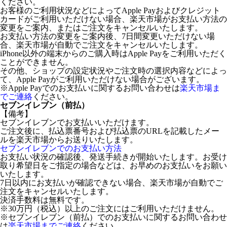
ください。
お客様のご利用状況などによってApple Payおよびクレジット
カードがご利用いただけない場合、楽天市場がお支払い方法の
変更をご案内、またはご注文をキャンセルいたします。
お支払い方法の変更をご案内後、7日間変更いただけない場
合、楽天市場が自動でご注文をキャンセルいたします。
iPhone以外の端末からのご購入時はApple Payをご利用いただく
ことができません。
その他、ショップの設定状況やご注文時の選択内容などによっ
て、Apple Payがご利用いただけない場合がございます。
※Apple Payでのお支払いに関するお問い合わせは
楽天市場ま
でご連絡
ください。
セブンイレブン（前払）
【備考】
セブンイレブンでお支払いいただけます。
ご注文後に、払込票番号および払込票のURLを記載したメー
ルを楽天市場からお送りいたします。
セブンイレブンでのお支払い方法
お支払い状況の確認後、発送手続きが開始いたします。お受け
取り希望日をご指定の場合などは、お早めのお支払いをお願い
いたします。
7日以内にお支払いが確認できない場合、楽天市場が自動でご
注文をキャンセルいたします。
決済手数料は無料です。
※30万円（税込）以上のご注文にはご利用いただけません。
※セブンイレブン（前払）でのお支払いに関するお問い合わせ
は
楽天市場までご連絡
ください。