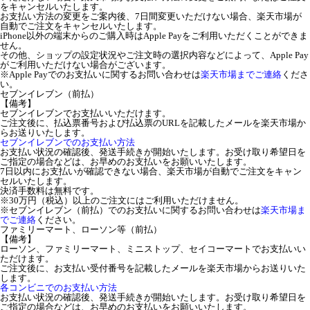
をキャンセルいたします。
お支払い方法の変更をご案内後、7日間変更いただけない場合、楽天市場が
自動でご注文をキャンセルいたします。
iPhone以外の端末からのご購入時はApple Payをご利用いただくことができま
せん。
その他、ショップの設定状況やご注文時の選択内容などによって、Apple Pay
がご利用いただけない場合がございます。
※Apple Payでのお支払いに関するお問い合わせは
楽天市場までご連絡
くださ
い。
セブンイレブン（前払）
【備考】
セブンイレブンでお支払いいただけます。
ご注文後に、払込票番号および払込票のURLを記載したメールを楽天市場か
らお送りいたします。
セブンイレブンでのお支払い方法
お支払い状況の確認後、発送手続きが開始いたします。お受け取り希望日を
ご指定の場合などは、お早めのお支払いをお願いいたします。
7日以内にお支払いが確認できない場合、楽天市場が自動でご注文をキャン
セルいたします。
決済手数料は無料です。
※30万円（税込）以上のご注文にはご利用いただけません。
※セブンイレブン（前払）でのお支払いに関するお問い合わせは
楽天市場ま
でご連絡
ください。
ファミリーマート、ローソン等（前払）
【備考】
ローソン、ファミリーマート、ミニストップ、セイコーマートでお支払いい
ただけます。
ご注文後に、お支払い受付番号を記載したメールを楽天市場からお送りいた
します。
各コンビニでのお支払い方法
お支払い状況の確認後、発送手続きが開始いたします。お受け取り希望日を
ご指定の場合などは、お早めのお支払いをお願いいたします。