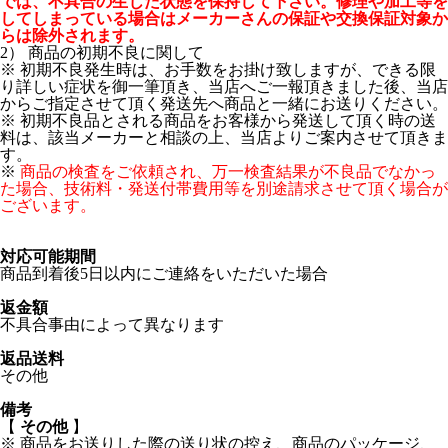
では、不具合の生じた状態を保持して下さい。修理や加工等を
してしまっている場合はメーカーさんの保証や交換保証対象か
らは除外されます。
2） 商品の初期不良に関して
※ 初期不良発生時は、お手数をお掛け致しますが、できる限
り詳しい症状を御一筆頂き、当店へご一報頂きました後、当店
からご指定させて頂く発送先へ商品と一緒にお送りください。
※ 初期不良品とされる商品をお客様から発送して頂く時の送
料は、該当メーカーと相談の上、当店よりご案内させて頂きま
す。
※
商品の検査をご依頼され、万一検査結果が不良品でなかっ
た場合、技術料・発送付帯費用等を別途請求させて頂く場合が
ございます。
対応可能期間
商品到着後5日以内にご連絡をいただいた場合
返金額
不具合事由によって異なります
返品送料
その他
備考
【
その他
】
※ 商品をお送りした際の送り状の控え、商品のパッケージ、