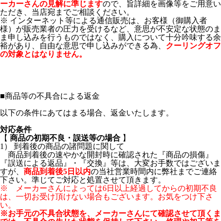
ーカーさんの見解に準じます
ので、旨詳細を画像等をご用意い
ただき、当店宛までご相談ください。
※ インターネット等による通信販売は、お客様（御購入者
様）が販売業者の圧力を受けるなど、意思が不安定な状態のま
ま申し込みを行うものではなく、購入について十分吟味する余
裕があり、自由な意思で申し込みができる為、
クーリングオフ
の対象とはなりません。
■
商品等の不具合による返金
以下の条件にあてはまる場合、返金いたします。
対応条件
【
商品の初期不良・誤送等の場合
】
1） 到着後の商品の諸問題に関して
商品到着後の速やかな開封時に確認された『商品の損傷』
『誤送による返品』・『交換』等は、大変お手数ではございま
すが、
商品到着後5日以内
の当社営業時間内に弊社までご連絡
下さい。準じてご対応と処置させて頂きます。
※ メーカーさんによっては6日以上経過してからの初期不良
は、一切お受け頂けない場合もございます。お気をつけ下さ
い。
※お手元の不具合状態を、メーカーさんにて確認させて頂くま