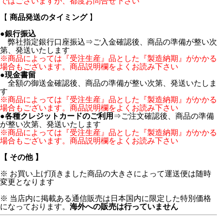
ではございますが、都度お問合せ下さい
【
商品発送のタイミング
】
●
銀行振込
弊社指定銀行口座振込⇒ご入金確認後、商品の準備が整い次
第、発送いたします
※商品によっては『受注生産』品とした『製造納期』がかかる
場合もございます。商品説明欄をよくお読み下さい
●
現金書留
全額の御送金確認後、商品の準備が整い次第、発送いたしま
す
※商品によっては『受注生産』品とした『製造納期』がかかる
場合もございます。商品説明欄をよくお読み下さい
●
各種クレジットカードのご利用
⇒ご注文確認後、商品の準備
が整い次第、発送いたします
※商品によっては『受注生産』品とした『製造納期』がかかる
場合もございます。商品説明欄をよくお読み下さい
【 その他 】
※ お買い上げ頂きました商品の大きさによって運送便は随時
変更となります
※ 当店内に掲載ある通信販売は日本国内に限定した特別価格
になっております。
海外への販売は行っていません