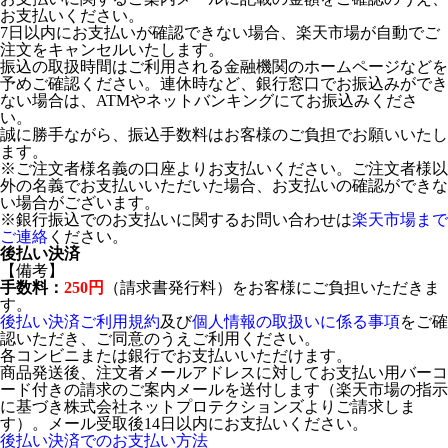
お支払いください。
7日以内にお支払いが確認できない場合、楽天市場が自動でご
注文をキャンセルいたします。
振込の取扱時間はご利用される金融機関のホームページなどを
予めご確認ください。連休時など、銀行窓口でお振込みができ
ない場合は、ATMやネットバンキングにてお振込みくださ
い。
誠に勝手ながら、振込手数料はお客様のご負担でお願いいたし
ます。
※ご注文者様名義の口座よりお支払いください。ご注文者様以
外の名義でお支払いいただいた場合、お支払いの確認ができな
い場合がございます。
※銀行振込でのお支払いに関するお問い合わせは
楽天市場まで
ご連絡
ください。
後払い決済
【備考】
手数料：
250円
（請求書発行料）をお客様にご負担いただきま
す。
後払い決済ご利用規約
及び
個人情報の取扱いに係る事項
をご確
認いただき、ご同意のうえご利用ください。
各コンビニまたは銀行でお支払いいただけます。
商品発送後、注文者メールアドレスに対してお支払い用バーコ
ード付きの請求のご案内メールを送付します（楽天市場の指示
に基づき株式会社ネットプロテクションズよりご請求しま
す）。メール受取後14日以内にお支払いください。
後払い決済でのお支払い方法