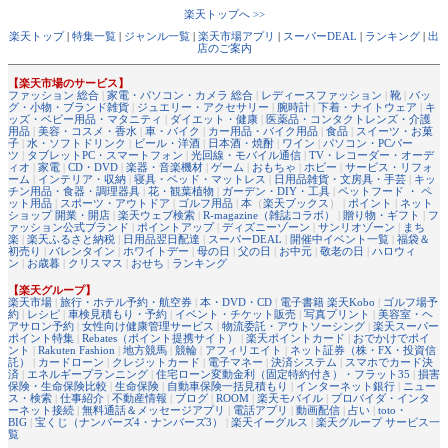
楽天トップへ >>
楽天トップ
|
特集一覧
|
ジャンル一覧
|
楽天市場アプリ
|
スーパーDEAL
|
ランキング
|
出
店のご案内
【楽天市場のサービス】
ファッション 総合
|
家電・パソコン・カメラ 総合
|
レディースファッション
|
靴
|
バッ
グ・小物・ブランド雑貨
|
ジュエリー・アクセサリー
|
腕時計
|
下着・ナイトウェア
|
キ
ッズ・ベビー用品・マタニティ
|
ダイエット・健康
|
医薬品・コンタクトレンズ・介護
用品
|
美容・コスメ・香水
|
車・バイク
|
カー用品・バイク用品
|
食品
|
スイーツ・お菓
子
|
水・ソフトドリンク
|
ビール・洋酒
|
日本酒・焼酎
|
ワイン
|
パソコン・PCパー
ツ
|
タブレットPC・スマートフォン
|
光回線・モバイル通信
|
TV・レコーダー・オーデ
ィオ
|
家電
|
CD・DVD
|
楽器・音楽機材
|
ゲーム
|
おもちゃ
|
ホビー
|
サービス・リフォ
ーム
|
インテリア・収納
|
寝具・ベッド・マットレス
|
日用品雑貨・文房具・手芸
|
キッ
チン用品・食器・調理器具
|
花・観葉植物
|
ガーデン・DIY・工具
|
ペットフード ・ ペ
ット用品
|
スポーツ・アウトドア
|
ゴルフ用品
|
本
（
楽天ブックス
） |
ポイント
|
ネット
ショップ 開業・開店
|
楽天ウェブ検索
|
R-magazine（雑誌コラボ）
|
贈り物・ギフト
|
フ
ァッション公式ブランド
|
ポイントアップ
|
ディズニーゾーン
|
サンリオゾーン
|
まち
楽
|
楽天ふるさと納税
|
日用品翌日配達
|
スーパーDEAL
|
開催中イベント一覧
|
福袋＆
初売り
|
バレンタイン
|
ホワイトデー
|
母の日
|
父の日
|
お中元
|
敬老の日
|
ハロウィ
ン
|
お歳暮
|
クリスマス
|
おせち
|
ランキング
【楽天グループ】
楽天市場
|
旅行・ホテル予約・航空券
|
本・DVD・CD
|
電子書籍 楽天Kobo
|
ゴルフ場予
約
|
レシピ
|
車検見積もり・予約
|
イベント・チケット販売
|
写真プリント
|
美容室・ヘ
アサロン予約
|
女性向け健康管理サービス
|
物流委託・アウトソーシング
|
楽天スーパー
ポイント特集
|
Rebates（ポイント提携サイト）
|
楽天ポイントカード
|
おでかけでポイ
ント
|
Rakuten Fashion
|
地方競馬
|
競輪
|
アフィリエイト
|
ネット証券（株・FX・投資信
託）
|
カードローン
|
クレジットカード
|
電子マネー
|
決済システム
|
スマホでカード決
済
|
エネルギープランニング
|
住宅ローン変動金利（固定特約付き）・フラット35
|
損害
保険・生命保険比較
|
生命保険
|
自動車保険一括見積もり
|
インターネット銀行
|
ニュー
ス・検索
|
仕事紹介
|
不動産情報
|
ブログ
|
ROOM
|
楽天モバイル
|
プロバイダ・インタ
ーネット接続
|
無料通話＆メッセージアプリ
|
電話アプリ
|
動画配信
|
占い
|
toto・
BIG
|
宝くじ（ナンバーズ4・ナンバーズ3）
|
楽天イーグルス
|
楽天グループ サービス一
覧