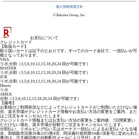
個人情報保護方針
© Rakuten Group, Inc.
お支払について
クレジットカード
【取扱カード】
取り扱いカードは以下のとおりです。すべてのカード会社で、一括払いが可
能となっております。
VISA
リボ,分割（3,5,6,10,12,15,18,20,24 回が可能です）
MASTER
リボ,分割（3,5,6,10,12,15,18,20,24 回が可能です）
JCB
リボ,分割（3,5,6,10,12,15,18,20,24 回が可能です）
Diners
リボ
AMEX
分割（3,5,6,10,12,15,18,20,24 回が可能です）
【備考】
お客様のご利用状況などによってクレジットカードがご利用いただけない場
合、楽天市場がクレジットカード情報やお支払い方法の変更をご案内、また
はご注文をキャンセルいたします。
クレジットカード情報またはお支払い方法の変更をご案内後、7日間変更い
ただけない場合、楽天市場が自動でご注文をキャンセルいたします。
分割払い、リボルビング払い又はボーナス一括払いによるお支払いとなる場
合、割賦販売法第30条2の3第4項、同法施行規則第54条1項各号に定められた
事項は、注文確認後の自動配信メールにより交付します。