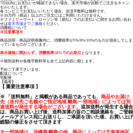
7日以内にお支払いが確認できない場合、楽天市場が自動でご注文をキャン
セルいたします。
各コンビニでお支払いいただく場合、決済手数料は無料です。
※30万円（税込）以上のご注文にはご利用いただけません。
※ファミリーマート、ローソン等（前払）でのお支払いに関するお問い合わ
せは
楽天市場までご連絡
ください。
消費税について
※注意事項※
商品説明・商品説明画像内に、消費税率が5%/8%/10%のものが混在してしま
っているものがございます。
表示価格に関わらず、消費税率10%でのお取引
となります。
※個別送料や各種手数料等も全て上記内容に順じます。
予めご了承下さいませ。
配送について
宅配便
【備考】
【
重要注意事項
】
※ 「送料無料」と掲載がある商品であっても、
商品やお届け
先（送付先ご名義やご指定地域 離島/一部地域）によっては別
途送料が発生する場合がございます。
追加送料が発生する場合
は、商品お買い上げ後、送料加算の旨のご相談連絡を、ご登録
メールアドレス宛にお送りし、ご承諾を頂いた後、お買い上げ
総額の修正をさせて頂きます
※一部地域は、沖縄県/離島の他、商品によっては北海道地区