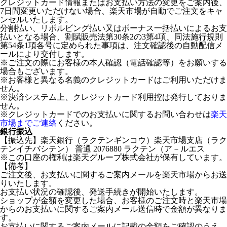
クレジットカード情報またはお支払い方法の変更をご案内後、
7日間変更いただけない場合、楽天市場が自動でご注文をキャ
ンセルいたします。
分割払い、リボルビング払い又はボーナス一括払いによるお支
払いとなる場合、割賦販売法第30条2の3第4項、同法施行規則
第54条1項各号に定められた事項は、注文確認後の自動配信メ
ールにより交付します。
※ご注文の際にお客様の本人確認（電話確認等）をお願いする
場合もございます。
※お客様と異なる名義のクレジットカードはご利用いただけま
せん。
※決済システム上、クレジットカード利用控は発行しておりま
せん。
※クレジットカードでのお支払いに関するお問い合わせは
楽天
市場までご連絡
ください。
銀行振込
【振込先】楽天銀行（ラクテンギンコウ）楽天市場支店（ラク
テンイチバシテン） 普通 2076880 ラクテン（ア－ルエス
※この口座の権利は楽天グループ株式会社が保有しています。
【備考】
ご注文後、お支払いに関するご案内メールを楽天市場からお送
りいたします。
お支払い状況の確認後、発送手続きが開始いたします。
ショップが金額を変更した場合、お客様のご注文時と楽天市場
からのお支払いに関するご案内メール送信時で金額が異なりま
す。
お支払いに関するご案内メールに記載の金額をご確認のうえ、