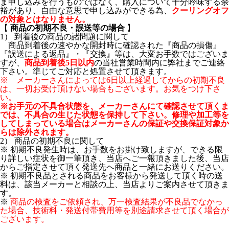
ま申し込みを行うものではなく、購入について十分吟味する余
裕があり、自由な意思で申し込みができる為、
クーリングオフ
の対象とはなりません。
【
商品の初期不良・誤送等の場合
】
1） 到着後の商品の諸問題に関して
商品到着後の速やかな開封時に確認された『商品の損傷』
『誤送による返品』・『交換』等は、大変お手数ではございま
すが、
商品到着後5日以内
の当社営業時間内に弊社までご連絡
下さい。準じてご対応と処置させて頂きます。
※ メーカーさんによっては6日以上経過してからの初期不良
は、一切お受け頂けない場合もございます。お気をつけ下さ
い。
※お手元の不具合状態を、メーカーさんにて確認させて頂くま
では、不具合の生じた状態を保持して下さい。修理や加工等を
してしまっている場合はメーカーさんの保証や交換保証対象か
らは除外されます。
2） 商品の初期不良に関して
※ 初期不良発生時は、お手数をお掛け致しますが、できる限
り詳しい症状を御一筆頂き、当店へご一報頂きました後、当店
からご指定させて頂く発送先へ商品と一緒にお送りください。
※ 初期不良品とされる商品をお客様から発送して頂く時の送
料は、該当メーカーと相談の上、当店よりご案内させて頂きま
す。
※
商品の検査をご依頼され、万一検査結果が不良品でなかっ
た場合、技術料・発送付帯費用等を別途請求させて頂く場合が
ございます。