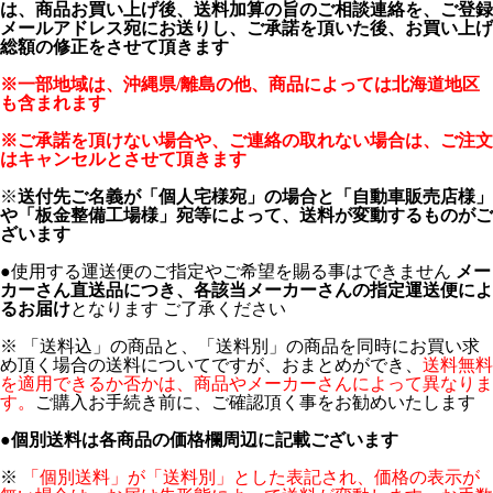
は、商品お買い上げ後、送料加算の旨のご相談連絡を、ご登録
メールアドレス宛にお送りし、ご承諾を頂いた後、お買い上げ
総額の修正をさせて頂きます
※一部地域は、沖縄県/離島の他、商品によっては北海道地区
も含まれます
※ご承諾を頂けない場合や、ご連絡の取れない場合は、ご注文
はキャンセルとさせて頂きます
※
送付先ご名義が「個人宅様宛」の場合と「自動車販売店様」
や「板金整備工場様」宛等によって、送料が変動するものがご
ざいます
●使用する運送便のご指定やご希望を賜る事はできません
メー
カーさん直送品につき、各該当メーカーさんの指定運送便によ
るお届け
となります ご了承ください
※ 「送料込」の商品と、「送料別」の商品を同時にお買い求
め頂く場合の送料についてですが、おまとめができ、
送料無料
を適用できるか否かは、商品やメーカーさんによって異なりま
す。
ご購入お手続き前に、ご確認頂く事をお勧めいたします
●
個別送料は各商品の価格欄周辺に記載ございます
※
「個別送料」が「送料別」とした表記され、価格の表示が