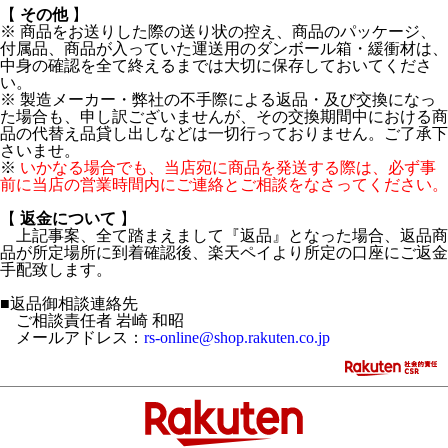
【
その他
】
※ 商品をお送りした際の送り状の控え、商品のパッケージ、
付属品、商品が入っていた運送用のダンボール箱・緩衝材は、
中身の確認を全て終えるまでは大切に保存しておいてくださ
い。
※ 製造メーカー・弊社の不手際による返品・及び交換になっ
た場合も、申し訳ございませんが、その交換期間中における商
品の代替え品貸し出しなどは一切行っておりません。ご了承下
さいませ。
※
いかなる場合でも、当店宛に商品を発送する際は、必ず事
前に当店の営業時間内にご連絡とご相談をなさってください。
【
返金について
】
上記事案、全て踏まえまして『返品』となった場合、返品商
品が所定場所に到着確認後、楽天ペイより所定の口座にご返金
手配致します。
■返品御相談連絡先
ご相談責任者 岩崎 和昭
メールアドレス：
rs-online@shop.rakuten.co.jp