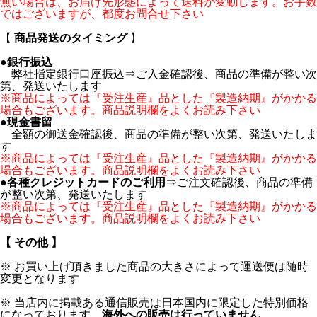
無い場合は、お届け先形態によって送料が変動します。お手数
ではございますが、都度お問合せ下さい
【
商品発送のタイミング
】
●
銀行振込
弊社指定銀行口座振込⇒ご入金確認後、商品の準備が整い次
第、発送いたします
※商品によっては『受注生産』品とした『製造納期』がかかる
場合もございます。商品説明欄をよくお読み下さい
●
現金書留
全額の御送金確認後、商品の準備が整い次第、発送いたしま
す
※商品によっては『受注生産』品とした『製造納期』がかかる
場合もございます。商品説明欄をよくお読み下さい
●
各種クレジットカードのご利用
⇒ご注文確認後、商品の準備
が整い次第、発送いたします
※商品によっては『受注生産』品とした『製造納期』がかかる
場合もございます。商品説明欄をよくお読み下さい
【 その他 】
※ お買い上げ頂きました商品の大きさによって運送便は随時
変更となります
※ 当店内に掲載ある通信販売は日本国内に限定した特別価格
になっております。
海外への販売は行っていません