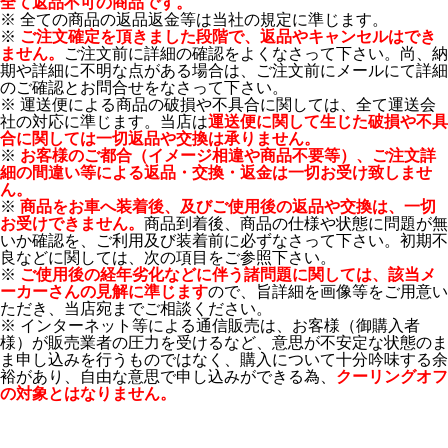
全て返品不可の商品です。
※ 全ての商品の返品返金等は当社の規定に準じます。
※
ご注文確定を頂きました段階で、返品やキャンセルはでき
ません。
ご注文前に詳細の確認をよくなさって下さい。尚、納
期や詳細に不明な点がある場合は、ご注文前にメールにて詳細
のご確認とお問合せをなさって下さい。
※ 運送便による商品の破損や不具合に関しては、全て運送会
社の対応に準じます。当店は
運送便に関して生じた破損や不具
合に関しては一切返品や交換は承りません。
※
お客様のご都合（イメージ相違や商品不要等）、ご注文詳
細の間違い等による返品・交換・返金は一切お受け致しませ
ん。
※
商品をお車へ装着後、及びご使用後の返品や交換は、一切
お受けできません。
商品到着後、商品の仕様や状態に問題が無
いか確認を、ご利用及び装着前に必ずなさって下さい。初期不
良などに関しては、次の項目をご参照下さい。
※
ご使用後の経年劣化などに伴う諸問題に関しては、該当メ
ーカーさんの見解に準じます
ので、旨詳細を画像等をご用意い
ただき、当店宛までご相談ください。
※ インターネット等による通信販売は、お客様（御購入者
様）が販売業者の圧力を受けるなど、意思が不安定な状態のま
ま申し込みを行うものではなく、購入について十分吟味する余
裕があり、自由な意思で申し込みができる為、
クーリングオフ
の対象とはなりません。