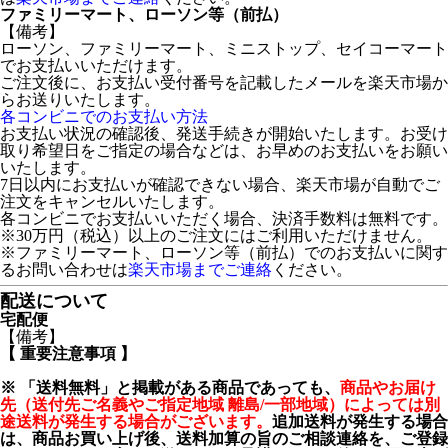
ファミリーマート、ローソン等（前払）
【備考】
ローソン、ファミリーマート、ミニストップ、セイコーマート
でお支払いいただけます。
ご注文後に、お支払い受付番号を記載したメールを楽天市場か
らお送りいたします。
各コンビニでのお支払い方法
お支払い状況の確認後、発送手続きが開始いたします。お受け
取り希望日をご指定の場合などは、お早めのお支払いをお願い
いたします。
7日以内にお支払いが確認できない場合、楽天市場が自動でご
注文をキャンセルいたします。
各コンビニでお支払いいただく場合、決済手数料は無料です。
※30万円（税込）以上のご注文にはご利用いただけません。
※ファミリーマート、ローソン等（前払）でのお支払いに関す
るお問い合わせは
楽天市場までご連絡
ください。
配送について
宅配便
【備考】
【
重要注意事項
】
※ 「送料無料」と掲載がある商品であっても、
商品やお届け
先（送付先ご名義やご指定地域 離島/一部地域）によっては別
途送料が発生する場合がございます。
追加送料が発生する場合
は、商品お買い上げ後、送料加算の旨のご相談連絡を、ご登録