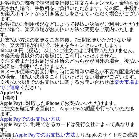
お客様のご都合で請求書発行後に注文をキャンセル・金額を変
更された場合、手数料をご負担いただきます。その際、手数料
を楽天ポイントから引き落としをさせていただく場合がござい
ます。
お客様のご利用状況などによって後払い決済がご利用いただけ
ない場合、楽天市場がお支払い方法の変更をご案内いたしま
す。
お支払い方法の変更をご案内後、7日間変更いただけない場
合、楽天市場が自動でご注文をキャンセルいたします。
※54,000円（税込）以上のご注文にはご利用いただけません。
※楽天会員以外のお客様にはご利用いただけません。
※注文者またはお届け先住所のどちらかが国外の場合、後払い
決済をご利用いただけません。
※メール便等のお受け取り時に受領印や署名が不要な配送方法
の場合、後払い決済をご利用いただけない場合がございます。
※後払い決済でのお支払いに関するお問い合わせは
楽天市場ま
でご連絡
ください。
Apple Pay
【備考】
Apple Payに対応したiPhoneでお支払いいただけます。
ご注文を確定する直前に、Apple Payの認証を行っていただき
ます。
Apple Payでのお支払い方法
Apple Payでご利用できるカードは発行会社によって異なりま
す。
詳細は
Apple Payでのお支払い方法
よりAppleのサイトをご確認