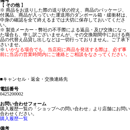
備考
【
その他
】
※ 商品をお送りした際の送り状の控え、商品のパッケージ、
付属品、商品が入っていた運送用のダンボール箱・緩衝材は、
中身の確認を全て終えるまでは大切に保存しておいてくださ
い。
※ 製造メーカー・弊社の不手際による返品・及び交換になっ
た場合も、申し訳ございませんが、その交換期間中における商
品の代替え品貸し出しなどは一切行っておりません。ご了承下
さいませ。
※
いかなる場合でも、当店宛に商品を発送する際は、必ず事
前に当店の営業時間内にご連絡とご相談をなさってください。
■
キャンセル・返金・交換連絡先
電話番号
0425200002
お問い合わせフォーム
購入履歴一覧の「ショップヘの問い合わせ」より店舗にお問い
合わせください。
購入履歴一覧
備考