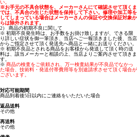
い。
※お手元の不具合状態を、メーカーさんにて確認させて頂くま
では、不具合の生じた状態を保持して下さい。修理や加工等を
してしまっている場合はメーカーさんの保証や交換保証対象か
らは除外されます。
2） 商品の初期不良に関して
※ 初期不良発生時は、お手数をお掛け致しますが、できる限
り詳しい症状を御一筆頂き、当店へご一報頂きました後、当店
からご指定させて頂く発送先へ商品と一緒にお送りください。
※ 初期不良品とされる商品をお客様から発送して頂く時の送
料は、該当メーカーと相談の上、当店よりご案内させて頂きま
す。
※
商品の検査をご依頼され、万一検査結果が不良品でなかっ
た場合、技術料・発送付帯費用等を別途請求させて頂く場合が
ございます。
対応可能期間
商品到着後5日以内にご連絡をいただいた場合
返品送料
その他
再送料
その他