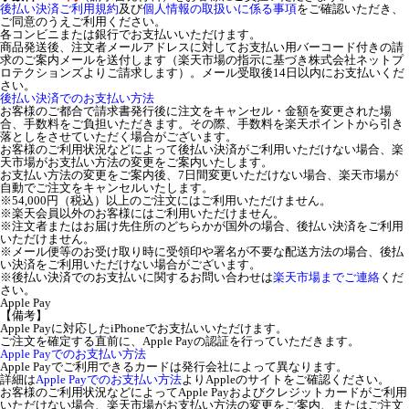
後払い決済ご利用規約
及び
個人情報の取扱いに係る事項
をご確認いただき、
ご同意のうえご利用ください。
各コンビニまたは銀行でお支払いいただけます。
商品発送後、注文者メールアドレスに対してお支払い用バーコード付きの請
求のご案内メールを送付します（楽天市場の指示に基づき株式会社ネットプ
ロテクションズよりご請求します）。メール受取後14日以内にお支払いくだ
さい。
後払い決済でのお支払い方法
お客様のご都合で請求書発行後に注文をキャンセル・金額を変更された場
合、手数料をご負担いただきます。その際、手数料を楽天ポイントから引き
落としをさせていただく場合がございます。
お客様のご利用状況などによって後払い決済がご利用いただけない場合、楽
天市場がお支払い方法の変更をご案内いたします。
お支払い方法の変更をご案内後、7日間変更いただけない場合、楽天市場が
自動でご注文をキャンセルいたします。
※54,000円（税込）以上のご注文にはご利用いただけません。
※楽天会員以外のお客様にはご利用いただけません。
※注文者またはお届け先住所のどちらかが国外の場合、後払い決済をご利用
いただけません。
※メール便等のお受け取り時に受領印や署名が不要な配送方法の場合、後払
い決済をご利用いただけない場合がございます。
※後払い決済でのお支払いに関するお問い合わせは
楽天市場までご連絡
くだ
さい。
Apple Pay
【備考】
Apple Payに対応したiPhoneでお支払いいただけます。
ご注文を確定する直前に、Apple Payの認証を行っていただきます。
Apple Payでのお支払い方法
Apple Payでご利用できるカードは発行会社によって異なります。
詳細は
Apple Payでのお支払い方法
よりAppleのサイトをご確認ください。
お客様のご利用状況などによってApple Payおよびクレジットカードがご利用
いただけない場合、楽天市場がお支払い方法の変更をご案内、またはご注文