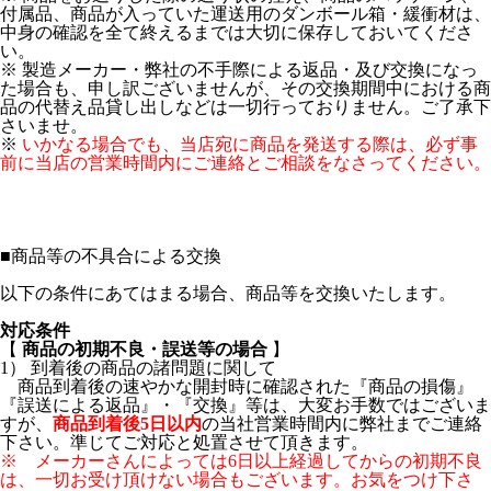
付属品、商品が入っていた運送用のダンボール箱・緩衝材は、
中身の確認を全て終えるまでは大切に保存しておいてくださ
い。
※ 製造メーカー・弊社の不手際による返品・及び交換になっ
た場合も、申し訳ございませんが、その交換期間中における商
品の代替え品貸し出しなどは一切行っておりません。ご了承下
さいませ。
※
いかなる場合でも、当店宛に商品を発送する際は、必ず事
前に当店の営業時間内にご連絡とご相談をなさってください。
■
商品等の不具合による交換
以下の条件にあてはまる場合、商品等を交換いたします。
対応条件
【
商品の初期不良・誤送等の場合
】
1） 到着後の商品の諸問題に関して
商品到着後の速やかな開封時に確認された『商品の損傷』
『誤送による返品』・『交換』等は、大変お手数ではございま
すが、
商品到着後5日以内
の当社営業時間内に弊社までご連絡
下さい。準じてご対応と処置させて頂きます。
※ メーカーさんによっては6日以上経過してからの初期不良
は、一切お受け頂けない場合もございます。お気をつけ下さ