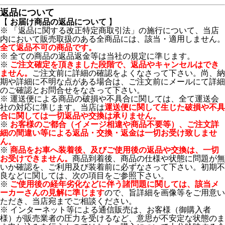
返品について
【
お届け商品の返品について
】
※ 「返品に関する改正特定商取引法」の施行について、当店
内において販売取扱のある全商品には、該当・適用しません。
全て返品不可の商品です。
※ 全ての商品の返品返金等は当社の規定に準じます。
※
ご注文確定を頂きました段階で、返品やキャンセルはでき
ません。
ご注文前に詳細の確認をよくなさって下さい。尚、納
期や詳細に不明な点がある場合は、ご注文前にメールにて詳細
のご確認とお問合せをなさって下さい。
※ 運送便による商品の破損や不具合に関しては、全て運送会
社の対応に準じます。当店は
運送便に関して生じた破損や不具
合に関しては一切返品や交換は承りません。
※
お客様のご都合（イメージ相違や商品不要等）、ご注文詳
細の間違い等による返品・交換・返金は一切お受け致しませ
ん。
※
商品をお車へ装着後、及びご使用後の返品や交換は、一切
お受けできません。
商品到着後、商品の仕様や状態に問題が無
いか確認を、ご利用及び装着前に必ずなさって下さい。初期不
良などに関しては、次の項目をご参照下さい。
※
ご使用後の経年劣化などに伴う諸問題に関しては、該当メ
ーカーさんの見解に準じます
ので、旨詳細を画像等をご用意い
ただき、当店宛までご相談ください。
※ インターネット等による通信販売は、お客様（御購入者
様）が販売業者の圧力を受けるなど、意思が不安定な状態のま