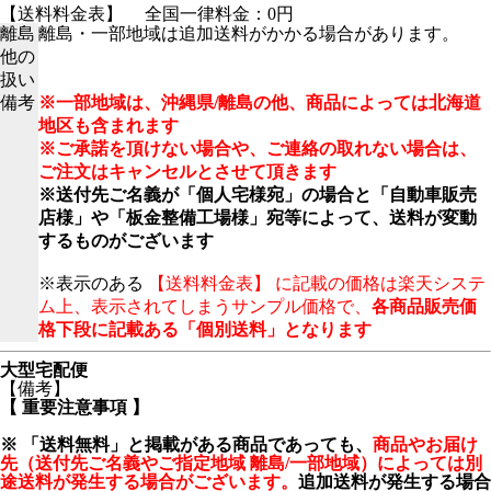
【送料料金表】
全国一律料金：0円
離島
離島・一部地域は追加送料がかかる場合があります。
他の
扱い
備考
※一部地域は、沖縄県/離島の他、商品によっては北海道
地区も含まれます
※ご承諾を頂けない場合や、ご連絡の取れない場合は、
ご注文はキャンセルとさせて頂きます
※送付先ご名義が「個人宅様宛」の場合と「自動車販売
店様」や「板金整備工場様」宛等によって、送料が変動
するものがございます
※表示のある
【送料料金表】 に記載の価格は楽天システ
ム上、表示されてしまうサンプル価格で、
各商品販売価
格下段に記載ある「個別送料」となります
大型宅配便
【備考】
【
重要注意事項
】
※ 「送料無料」と掲載がある商品であっても、
商品やお届け
先（送付先ご名義やご指定地域 離島/一部地域）によっては別
途送料が発生する場合がございます。
追加送料が発生する場合