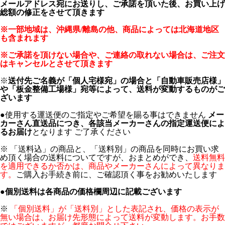
メールアドレス宛にお送りし、ご承諾を頂いた後、お買い上げ
総額の修正をさせて頂きます
※一部地域は、沖縄県/離島の他、商品によっては北海道地区
も含まれます
※ご承諾を頂けない場合や、ご連絡の取れない場合は、ご注文
はキャンセルとさせて頂きます
※
送付先ご名義が「個人宅様宛」の場合と「自動車販売店様」
や「板金整備工場様」宛等によって、送料が変動するものがご
ざいます
●使用する運送便のご指定やご希望を賜る事はできません
メー
カーさん直送品につき、各該当メーカーさんの指定運送便によ
るお届け
となります ご了承ください
※ 「送料込」の商品と、「送料別」の商品を同時にお買い求
め頂く場合の送料についてですが、おまとめができ、
送料無料
を適用できるか否かは、商品やメーカーさんによって異なりま
す。
ご購入お手続き前に、ご確認頂く事をお勧めいたします
●
個別送料は各商品の価格欄周辺に記載ございます
※
「個別送料」が「送料別」とした表記され、価格の表示が
無い場合は、お届け先形態によって送料が変動します。お手数