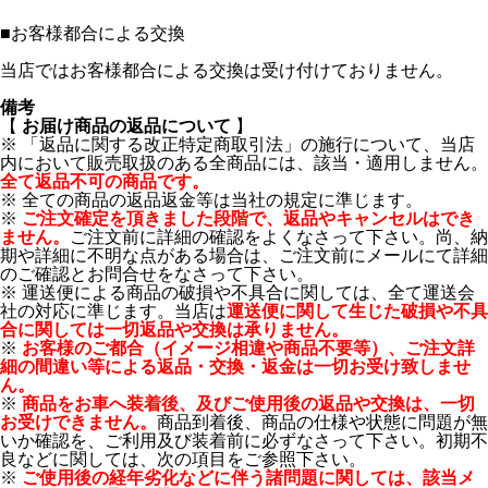
■
お客様都合による交換
当店ではお客様都合による交換は受け付けておりません。
備考
【
お届け商品の返品について
】
※ 「返品に関する改正特定商取引法」の施行について、当店
内において販売取扱のある全商品には、該当・適用しません。
全て返品不可の商品です。
※ 全ての商品の返品返金等は当社の規定に準じます。
※
ご注文確定を頂きました段階で、返品やキャンセルはでき
ません。
ご注文前に詳細の確認をよくなさって下さい。尚、納
期や詳細に不明な点がある場合は、ご注文前にメールにて詳細
のご確認とお問合せをなさって下さい。
※ 運送便による商品の破損や不具合に関しては、全て運送会
社の対応に準じます。当店は
運送便に関して生じた破損や不具
合に関しては一切返品や交換は承りません。
※
お客様のご都合（イメージ相違や商品不要等）、ご注文詳
細の間違い等による返品・交換・返金は一切お受け致しませ
ん。
※
商品をお車へ装着後、及びご使用後の返品や交換は、一切
お受けできません。
商品到着後、商品の仕様や状態に問題が無
いか確認を、ご利用及び装着前に必ずなさって下さい。初期不
良などに関しては、次の項目をご参照下さい。
※
ご使用後の経年劣化などに伴う諸問題に関しては、該当メ