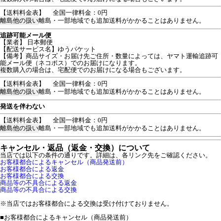
【送料料金表】
全国一律料金：0円
離島他の扱い
離島・一部地域でも追加送料がかかることはありません。
追跡可能メール便
【業者】 日本郵便
【配送サービス名】ゆうパケット
【備考】商品サイズ・お届け先ご住所・数量によっては、ヤマト運輸追跡可
能メール便（ネコポス）でのお届けになります。
複数購入の場合は、宅配便でのお届けになる場合もございます。
【送料料金表】
全国一律料金：0円
離島他の扱い
離島・一部地域でも追加送料がかかることはありません。
発送を伴わない
【送料料金表】
全国一律料金：0円
離島他の扱い
離島・一部地域でも追加送料がかかることはありません。
キャンセル・返品（返金・交換）について
当店では以下の条件の通りです。詳細は、各リンク先をご確認ください。
お客様都合によるキャンセル（商品発送前）
お客様都合による返金
お客様都合による交換
商品等の不具合による返金
商品等の不具合による交換
※当店ではお客様都合による交換は受け付けておりません。
■
お客様都合によるキャンセル（商品発送前）