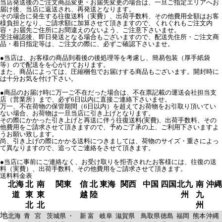
当店発送後のご注文商品変更・お届先変更の場合は、一旦ご指定エリアへお
届け後、当店に返送され、再発送となります。
その場合に発生する往復送料（実費）、出荷手数料、その他費用全額はお客
様負担となり、ご請求額に加算させて頂きますので、くれぐれもご注文内
容・お届先ご住所にお間違えのないよう、ご注意下さいませ。
受注確認後、即日発送となる場合もございますので、配送先住所・ご注文商
品・着日指定等は、ご注文の際に、必ずご確認下さいませ。
●当店は、お客様の商品到着後の後処理等を考慮し、簡易包装（厚手紙袋
等）ので配送をを心がけております。
また、商品によっては、圧縮梱包でお届けする商品もございます。開封時に
は十分お気を付け下さい。
●商品のお届け時に万一ご不在だった場合は、不在票記載の運送会社担当支
店（営業所）まで、必ず6日以内に直接ご連絡下さいませ。
万一、不在荷物の保管期間（6日以内）を超えてお荷物をお引取り頂いてい
ない場合、お荷物は一旦当店に引き上げとなります。
その際にかかった引き上げと再送に伴う往復送料(実費)、出荷手数料、その
他費用をご請求させて頂きますので、予めご了承の上、ご利用下さいますよ
うお願い致します。
尚、引き上げの際にかかる送料につきましては、荷物のサイズ・重さによっ
て異なりますので、追ってご連絡をさせて頂きます。
●当店に事前にご連絡なく、お受け取りを拒否されたお客様には、往復の送
料（実費）、出荷手数料、その他費用をご請求させて頂きます。
送料料金表
北海
北
南
関東
信
北
東海
関西
中国
四国
北九
南
沖縄
道
東
東
越
陸
州
九
北
北
州
地
北海
青
宮
茨城県 ・
新
富
岐阜
滋賀県
鳥取県
徳島
福岡
熊本
沖縄