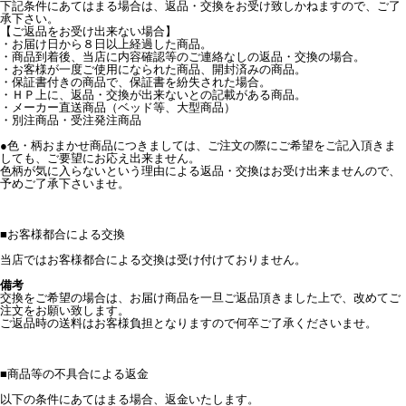
下記条件にあてはまる場合は、返品・交換をお受け致しかねますので、ご了
承下さい。
【ご返品をお受け出来ない場合】
・お届け日から８日以上経過した商品。
・商品到着後、当店に内容確認等のご連絡なしの返品・交換の場合。
・お客様が一度ご使用になられた商品、開封済みの商品。
・保証書付きの商品で、保証書を紛失された場合。
・ＨＰ上に、返品・交換が出来ないとの記載がある商品。
・メーカー直送商品（ベッド等、大型商品）
・別注商品・受注発注商品
●色・柄おまかせ商品につきましては、ご注文の際にご希望をご記入頂きま
しても、ご要望にお応え出来ません。
色柄が気に入らないという理由による返品・交換はお受け出来ませんので、
予めご了承下さいませ。
■
お客様都合による交換
当店ではお客様都合による交換は受け付けておりません。
備考
交換をご希望の場合は、お届け商品を一旦ご返品頂きました上で、改めてご
注文をお願い致します。
ご返品時の送料はお客様負担となりますので何卒ご了承くださいませ。
■
商品等の不具合による返金
以下の条件にあてはまる場合、返金いたします。