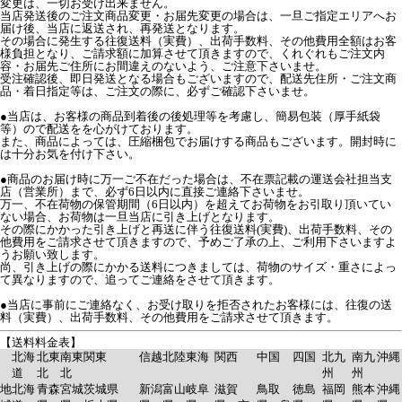
変更は、一切お受け出来ません。
当店発送後のご注文商品変更・お届先変更の場合は、一旦ご指定エリアへお
届け後、当店に返送され、再発送となります。
その場合に発生する往復送料（実費）、出荷手数料、その他費用全額はお客
様負担となり、ご請求額に加算させて頂きますので、くれぐれもご注文内
容・お届先ご住所にお間違えのないよう、ご注意下さいませ。
受注確認後、即日発送となる場合もございますので、配送先住所・ご注文商
品・着日指定等は、ご注文の際に、必ずご確認下さいませ。
●当店は、お客様の商品到着後の後処理等を考慮し、簡易包装（厚手紙袋
等）ので配送をを心がけております。
また、商品によっては、圧縮梱包でお届けする商品もございます。開封時に
は十分お気を付け下さい。
●商品のお届け時に万一ご不在だった場合は、不在票記載の運送会社担当支
店（営業所）まで、必ず6日以内に直接ご連絡下さいませ。
万一、不在荷物の保管期間（6日以内）を超えてお荷物をお引取り頂いてい
ない場合、お荷物は一旦当店に引き上げとなります。
その際にかかった引き上げと再送に伴う往復送料(実費)、出荷手数料、その
他費用をご請求させて頂きますので、予めご了承の上、ご利用下さいますよ
うお願い致します。
尚、引き上げの際にかかる送料につきましては、荷物のサイズ・重さによっ
て異なりますので、追ってご連絡をさせて頂きます。
●当店に事前にご連絡なく、お受け取りを拒否されたお客様には、往復の送
料（実費）、出荷手数料、その他費用をご請求させて頂きます。
【送料料金表】
北海
北東
南東
関東
信越
北陸
東海
関西
中国
四国
北九
南九
沖縄
道
北
北
州
州
地
北海
青森
宮城
茨城県
新潟
富山
岐阜
滋賀
鳥取
徳島
福岡
熊本
沖縄