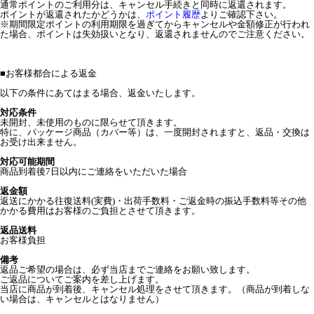
通常ポイントのご利用分は、キャンセル手続きと同時に返還されます。
ポイントが返還されたかどうかは、
ポイント履歴
よりご確認下さい。
※期間限定ポイントの利用期限を過ぎてからキャンセルや金額修正が行われ
た場合、ポイントは失効扱いとなり、返還されませんのでご注意ください。
■
お客様都合による返金
以下の条件にあてはまる場合、返金いたします。
対応条件
未開封、未使用のものに限らせて頂きます。
特に、パッケージ商品（カバー等）は、一度開封されますと、返品・交換は
お受け出来ません。
対応可能期間
商品到着後7日以内にご連絡をいただいた場合
返金額
返送にかかる往復送料(実費)・出荷手数料・ご返金時の振込手数料等その他
かかる費用はお客様のご負担とさせて頂きます。
返品送料
お客様負担
備考
返品ご希望の場合は、必ず当店までご連絡をお願い致します。
ご返品についてご案内を差し上げます。
当店に商品が到着後、キャンセル処理をさせて頂きます。（商品が到着しな
い場合は、キャンセルとはなりません）