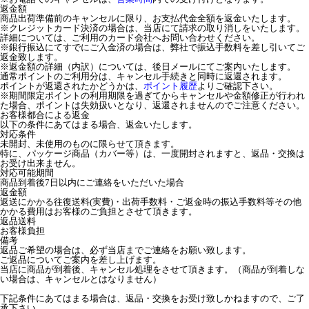
返金額
商品出荷準備前のキャンセルに限り、お支払代金全額を返金いたします。
※クレジットカード決済の場合は、当店にて請求の取り消しをいたします。
詳細については、ご利用のカード会社へお問い合わせください。
※銀行振込にてすでにご入金済の場合は、弊社で振込手数料を差し引いてご
返金致します。
※返金額の詳細（内訳）については、後日メールにてご案内いたします。
通常ポイントのご利用分は、キャンセル手続きと同時に返還されます。
ポイントが返還されたかどうかは、
ポイント履歴
よりご確認下さい。
※期間限定ポイントの利用期限を過ぎてからキャンセルや金額修正が行われ
た場合、ポイントは失効扱いとなり、返還されませんのでご注意ください。
お客様都合による返金
以下の条件にあてはまる場合、返金いたします。
対応条件
未開封、未使用のものに限らせて頂きます。
特に、パッケージ商品（カバー等）は、一度開封されますと、返品・交換は
お受け出来ません。
対応可能期間
商品到着後7日以内にご連絡をいただいた場合
返金額
返送にかかる往復送料(実費)・出荷手数料・ご返金時の振込手数料等その他
かかる費用はお客様のご負担とさせて頂きます。
返品送料
お客様負担
備考
返品ご希望の場合は、必ず当店までご連絡をお願い致します。
ご返品についてご案内を差し上げます。
当店に商品が到着後、キャンセル処理をさせて頂きます。（商品が到着しな
い場合は、キャンセルとはなりません）
下記条件にあてはまる場合は、返品・交換をお受け致しかねますので、ご了
承下さい。