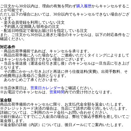
ご注文から30分以内は、理由の有無を問わず
購入履歴
からキャンセルするこ
とが可能です。
ただし以下の場合においては、30分以内でもキャンセルできない場合がござ
います。
・楽天会員登録を利用していない注文
・予約購入/定期購入/頒布会の注文
・配送日時指定で最短お届け日を指定している注文
また、ご注文から30分以上過ぎた場合のキャンセルは、以下の対応条件をご
確認ください。
対応条件
・商品出荷準備前であれば、キャンセルを承ります。
・商品出荷準備に入った場合など、ご連絡いただくタイミングによりまして
はキャンセルをお受けできない場合がございます。
・当店を発送後（運送会社引き渡し後）のキャンセルは一旦当店に引き上げ
となります。
その際にかかった引き上げと再送に伴う往復送料(実費)、出荷手数料、そ
の他費用はお客様のご負担となります。
あらかじめご了承くださいませ。
※当店休業日は、
営業日カレンダー
をご確認ください。
※お電話でのキャンセルは、
営業時間
内での受け付けとなります。
返金額
商品出荷準備前のキャンセルに限り、お支払代金全額を返金いたします。
※クレジットカード決済の場合は、当店にて請求の取り消しをいたします。
詳細については、ご利用のカード会社へお問い合わせください。
※銀行振込にてすでにご入金済の場合は、弊社で振込手数料を差し引いてご
返金致します。
※返金額の詳細（内訳）については、後日メールにてご案内いたします。