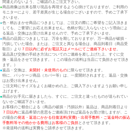
間違えのないよう、ご確認の上ご注文下さい。
●
商品画像は出来る限り現品を再現するよう心掛けておりますが、ご利用の
モニターにより、若干差異が生じる場合がございますので、予めご了承下
さいませ。
●
色・柄おまかせ商品につきましては、ご注文の際にご希望をご記入頂きま
しても、ご要望にお応え出来ません。色柄が気に入らないという理由によ
る返品・交換はお受け出来ませんので、予めご了承下さいませ。
●
商品の品質につきましては、万全を期しておりますが、万一商品が破損・
汚損していた場合、または、ご注文と異なる場合は、商品到着日（商品受
取日）より
７日以内
に
必ずお電話又はメールにてご連絡下さいませ
。
返品及び交換の手続き方法についてのご連絡を差し上げた上、すぐに交
換・返品をさせて頂きます。（ この場合の送料は当店にて負担させて頂き
ます。）
●
返品・交換は、
未開封・未使用のもの
に限らせて頂きます。
特に、パッケージ商品（カバー等）は、一度開封されますと、返品・交換
はお受け出来ません。
ご注文時にサイズをよくお確かめの上、ご購入下さいますようお願い申し
上げます。
●
商品がお手元に届きましたら、すぐに、ご注文と違ったものが送られてい
ないかご確認下さいませ。
お客様のご都合による（商品の破損・汚損以外）返品は、商品到着日より
７日以内
に返品希望の意思をご連絡頂ければ返品をお受け致しますが、こ
の場合の
発送・返送にかかる往復送料(実費)・出荷手数料・ご返金時の振込
手数料等その他かかる費用
は
お客様のご負担
とさせて頂きます。
※発送時の送料は実費をご請求させて頂きます。