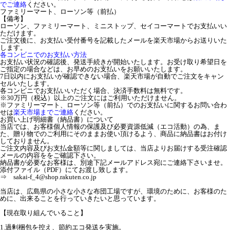
でご連絡
ください。
ファミリーマート、ローソン等（前払）
【備考】
ローソン、ファミリーマート、ミニストップ、セイコーマートでお支払いい
ただけます。
ご注文後に、お支払い受付番号を記載したメールを楽天市場からお送りいた
します。
各コンビニでのお支払い方法
お支払い状況の確認後、発送手続きが開始いたします。お受け取り希望日を
ご指定の場合などは、お早めのお支払いをお願いいたします。
7日以内にお支払いが確認できない場合、楽天市場が自動でご注文をキャン
セルいたします。
各コンビニでお支払いいただく場合、決済手数料は無料です。
※30万円（税込）以上のご注文にはご利用いただけません。
※ファミリーマート、ローソン等（前払）でのお支払いに関するお問い合わ
せは
楽天市場までご連絡
ください。
お買い上げ明細書（納品書）について
当店では、お客様個人情報の保護及び必要資源低減（エコ活動）の為、ま
た、贈り物でのご利用にそのままお使い頂けるよう、商品に納品書はお付け
しておりません。
ご注文内容及びお支払金額等に関しましては、当店よりお届けする受注確認
メールの内容ををご確認下さい。
納品書が必要なお客様は、別途下記メールアドレス宛にご連絡下さいませ。
添付ファイル（PDF）にてお渡し致します。
⇒ sakai-f_4@shop.rakuten.co.jp
当店は、広島県の小さな小さな布団工場ですが、環境のために、お客様のた
めに、出来ることを行っていきたいと思っています。
【現在取り組んでいること】
1.過剰梱包を控え、節約エコ発送を実施。