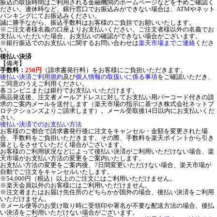
振込の取扱時間はご利用される金融機関のホームページなどを予めご確認く
ださい。連休時など、銀行窓口でお振込みができない場合は、ATMやネット
バンキングにてお振込みください。
誠に勝手ながら、振込手数料はお客様のご負担でお願いいたします。
※ご注文者様名義の口座よりお支払いください。ご注文者様以外の名義でお
支払いいただいた場合、お支払いの確認ができない場合がございます。
※銀行振込でのお支払いに関するお問い合わせは
楽天市場までご連絡
くださ
い。
後払い決済
【備考】
手数料：
250円
（請求書発行料）をお客様にご負担いただきます。
後払い決済ご利用規約
及び
個人情報の取扱いに係る事項
をご確認いただき、
ご同意のうえご利用ください。
各コンビニまたは銀行でお支払いいただけます。
商品発送後、注文者メールアドレスに対してお支払い用バーコード付きの請
求のご案内メールを送付します（楽天市場の指示に基づき株式会社ネットプ
ロテクションズよりご請求します）。メール受取後14日以内にお支払いくだ
さい。
後払い決済でのお支払い方法
お客様のご都合で請求書発行後に注文をキャンセル・金額を変更された場
合、手数料をご負担いただきます。その際、手数料を楽天ポイントから引き
落としをさせていただく場合がございます。
お客様のご利用状況などによって後払い決済がご利用いただけない場合、楽
天市場がお支払い方法の変更をご案内いたします。
お支払い方法の変更をご案内後、7日間変更いただけない場合、楽天市場が
自動でご注文をキャンセルいたします。
※54,000円（税込）以上のご注文にはご利用いただけません。
※楽天会員以外のお客様にはご利用いただけません。
※注文者またはお届け先住所のどちらかが国外の場合、後払い決済をご利用
いただけません。
※メール便等のお受け取り時に受領印や署名が不要な配送方法の場合、後払
い決済をご利用いただけない場合がございます。