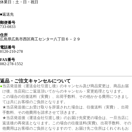
休業日：土・日・祝日
■
返送先
郵便番号
733-0833
住所
広島県広島市西区商工センター八丁目６－２９
電話番号
0120-210-278
FAX番号
082-278-1552
返品・ご注文キャンセルについて
●
当店発送後（運送会社引渡し後）のキャンセル及び商品変更は、商品お届
け後、当店宛にご返送頂いてからのキャンセル・変更処理となります。
この場合の往復送料（実費）、出荷手数料、その他かかる費用につきまし
ては共にお客様のご負担となります。
★当店発送後にお受け取りを辞退された場合は、往復送料（実費）、出荷
手数料、その他費用を請求させて頂きます。
★当店発送後（運送会社引渡し後）のお届け先変更の場合は、一旦当店に
返送後の再発送となります。この場合の往復送料(実費)、出荷手数料、その
他費用はお客様のご負担となりますので、お届け先ご住所はくれぐれもお