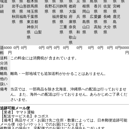
域
道
県
県
栃木県
県
県
県
県 京
県 島
県
県
県
県
詳
岩手
山形
群馬県
長野
石川
静岡
都府
根県
香川
佐賀
宮崎
細
県
県
埼玉県
県
県
県
大阪
岡山
県
県
県
秋田
福島
千葉県
福井
愛知
府 兵
県 広
愛媛
長崎
鹿児
県
県
東京都
県
県
庫県
島県
県
県
島
神奈川
三重
奈良
山口
高知
大分
県
県 山梨
県
県 和
県
県
県
県
歌山
県
送
6000
0円
0円
0円
0円
0円
0円
0円
0円
0円
0円
0円
6000
円
円
料
送料
この料金には消費税が 含まれています。
分消
費税
離島
離島・一部地域でも追加送料がかかることはありません。
他の
扱い
備考
当店では、一部商品を除き北海道、沖縄県への配送は行っておりませ
ん。 また、海外への配送は行っておりません。あらかじめご了承くだ
さいませ。
追跡可能メール便
【業者】 ヤマト運輸
【配送サービス名】ネコポス
【備考】商品サイズ・お届け先ご住所・数量によっては、日本郵便追跡可能
メール便（ゆうパケット）でのお届けになります。
複数購入の場合は、宅配便でのお届けになる場合もございます。