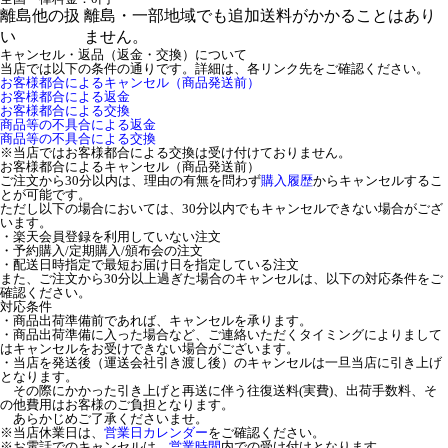
離島他の扱
離島・一部地域でも追加送料がかかることはあり
い
ません。
キャンセル・返品（返金・交換）について
当店では以下の条件の通りです。詳細は、各リンク先をご確認ください。
お客様都合によるキャンセル（商品発送前）
お客様都合による返金
お客様都合による交換
商品等の不具合による返金
商品等の不具合による交換
※当店ではお客様都合による交換は受け付けておりません。
お客様都合によるキャンセル（商品発送前）
ご注文から30分以内は、理由の有無を問わず
購入履歴
からキャンセルするこ
とが可能です。
ただし以下の場合においては、30分以内でもキャンセルできない場合がござ
います。
・楽天会員登録を利用していない注文
・予約購入/定期購入/頒布会の注文
・配送日時指定で最短お届け日を指定している注文
また、ご注文から30分以上過ぎた場合のキャンセルは、以下の対応条件をご
確認ください。
対応条件
・商品出荷準備前であれば、キャンセルを承ります。
・商品出荷準備に入った場合など、ご連絡いただくタイミングによりまして
はキャンセルをお受けできない場合がございます。
・当店を発送後（運送会社引き渡し後）のキャンセルは一旦当店に引き上げ
となります。
その際にかかった引き上げと再送に伴う往復送料(実費)、出荷手数料、そ
の他費用はお客様のご負担となります。
あらかじめご了承くださいませ。
※当店休業日は、
営業日カレンダー
をご確認ください。
※お電話でのキャンセルは、
営業時間
内での受け付けとなります。