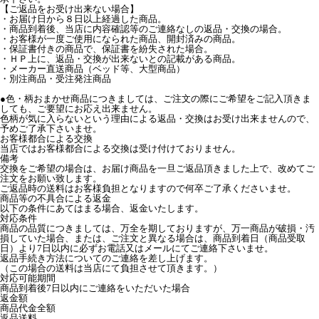
【ご返品をお受け出来ない場合】
・お届け日から８日以上経過した商品。
・商品到着後、当店に内容確認等のご連絡なしの返品・交換の場合。
・お客様が一度ご使用になられた商品、開封済みの商品。
・保証書付きの商品で、保証書を紛失された場合。
・ＨＰ上に、返品・交換が出来ないとの記載がある商品。
・メーカー直送商品（ベッド等、大型商品）
・別注商品・受注発注商品
●色・柄おまかせ商品につきましては、ご注文の際にご希望をご記入頂きま
しても、ご要望にお応え出来ません。
色柄が気に入らないという理由による返品・交換はお受け出来ませんので、
予めご了承下さいませ。
お客様都合による交換
当店ではお客様都合による交換は受け付けておりません。
備考
交換をご希望の場合は、お届け商品を一旦ご返品頂きました上で、改めてご
注文をお願い致します。
ご返品時の送料はお客様負担となりますので何卒ご了承くださいませ。
商品等の不具合による返金
以下の条件にあてはまる場合、返金いたします。
対応条件
商品の品質につきましては、万全を期しておりますが、万一商品が破損・汚
損していた場合、または、ご注文と異なる場合は、商品到着日（商品受取
日）より7日以内に必ずお電話又はメールにてご連絡下さいませ。
返品手続き方法についてのご連絡を差し上げます。
（この場合の送料は当店にて負担させて頂きます。）
対応可能期間
商品到着後7日以内にご連絡をいただいた場合
返金額
商品代金全額
返品送料