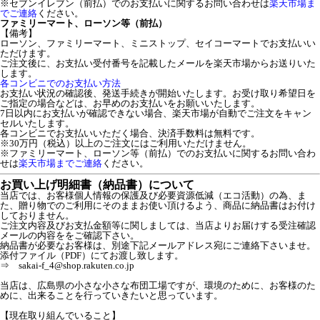
※セブンイレブン（前払）でのお支払いに関するお問い合わせは
楽天市場ま
でご連絡
ください。
ファミリーマート、ローソン等（前払）
【備考】
ローソン、ファミリーマート、ミニストップ、セイコーマートでお支払いい
ただけます。
ご注文後に、お支払い受付番号を記載したメールを楽天市場からお送りいた
します。
各コンビニでのお支払い方法
お支払い状況の確認後、発送手続きが開始いたします。お受け取り希望日を
ご指定の場合などは、お早めのお支払いをお願いいたします。
7日以内にお支払いが確認できない場合、楽天市場が自動でご注文をキャン
セルいたします。
各コンビニでお支払いいただく場合、決済手数料は無料です。
※30万円（税込）以上のご注文にはご利用いただけません。
※ファミリーマート、ローソン等（前払）でのお支払いに関するお問い合わ
せは
楽天市場までご連絡
ください。
お買い上げ明細書（納品書）について
当店では、お客様個人情報の保護及び必要資源低減（エコ活動）の為、ま
た、贈り物でのご利用にそのままお使い頂けるよう、商品に納品書はお付け
しておりません。
ご注文内容及びお支払金額等に関しましては、当店よりお届けする受注確認
メールの内容ををご確認下さい。
納品書が必要なお客様は、別途下記メールアドレス宛にご連絡下さいませ。
添付ファイル（PDF）にてお渡し致します。
⇒ sakai-f_4@shop.rakuten.co.jp
当店は、広島県の小さな小さな布団工場ですが、環境のために、お客様のた
めに、出来ることを行っていきたいと思っています。
【現在取り組んでいること】