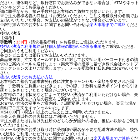
ださい。連休時など、銀行窓口でお振込みができない場合は、ATMやネット
バンキングにてお振込みください。
誠に勝手ながら、振込手数料はお客様のご負担でお願いいたします。
※ご注文者様名義の口座よりお支払いください。ご注文者様以外の名義でお
支払いいただいた場合、お支払いの確認ができない場合がございます。
※銀行振込でのお支払いに関するお問い合わせは
楽天市場までご連絡
くださ
い。
後払い決済
【備考】
手数料：
250円
（請求書発行料）をお客様にご負担いただきます。
後払い決済ご利用規約
及び
個人情報の取扱いに係る事項
をご確認いただき、
ご同意のうえご利用ください。
各コンビニまたは銀行でお支払いいただけます。
商品発送後、注文者メールアドレスに対してお支払い用バーコード付きの請
求のご案内メールを送付します（楽天市場の指示に基づき株式会社ネットプ
ロテクションズよりご請求します）。メール受取後14日以内にお支払いくだ
さい。
後払い決済でのお支払い方法
お客様のご都合で請求書発行後に注文をキャンセル・金額を変更された場
合、手数料をご負担いただきます。その際、手数料を楽天ポイントから引き
落としをさせていただく場合がございます。
お客様のご利用状況などによって後払い決済がご利用いただけない場合、楽
天市場がお支払い方法の変更をご案内いたします。
お支払い方法の変更をご案内後、7日間変更いただけない場合、楽天市場が
自動でご注文をキャンセルいたします。
※54,000円（税込）以上のご注文にはご利用いただけません。
※楽天会員以外のお客様にはご利用いただけません。
※注文者またはお届け先住所のどちらかが国外の場合、後払い決済をご利用
いただけません。
※メール便等のお受け取り時に受領印や署名が不要な配送方法の場合、後払
い決済をご利用いただけない場合がございます。
※後払い決済でのお支払いに関するお問い合わせは
楽天市場までご連絡
くだ