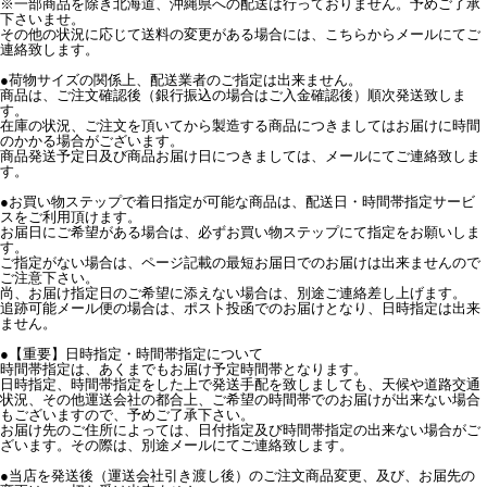
※一部商品を除き北海道、沖縄県への配送は行っておりません。予めご了承
下さいませ。
その他の状況に応じて送料の変更がある場合には、こちらからメールにてご
連絡致します。
●荷物サイズの関係上、配送業者のご指定は出来ません。
商品は、ご注文確認後（銀行振込の場合はご入金確認後）順次発送致しま
す。
在庫の状況、ご注文を頂いてから製造する商品につきましてはお届けに時間
のかかる場合がございます。
商品発送予定日及び商品お届け日につきましては、メールにてご連絡致しま
す。
●お買い物ステップで着日指定が可能な商品は、配送日・時間帯指定サービ
スをご利用頂けます。
お届日にご希望がある場合は、必ずお買い物ステップにて指定をお願いしま
す。
ご指定がない場合は、ページ記載の最短お届日でのお届けは出来ませんので
ご注意下さい。
尚、お届け指定日のご希望に添えない場合は、別途ご連絡差し上げます。
追跡可能メール便の場合は、ポスト投函でのお届けとなり、日時指定は出来
ません。
●【重要】日時指定・時間帯指定について
時間帯指定は、あくまでもお届け予定時間帯となります。
日時指定、時間帯指定をした上で発送手配を致しましても、天候や道路交通
状況、その他運送会社の都合上、ご希望の時間帯でのお届けが出来ない場合
もございますので、予めご了承下さい。
お届け先のご住所によっては、日付指定及び時間帯指定の出来ない場合がご
ざいます。その際は、別途メールにてご連絡致します。
●当店を発送後（運送会社引き渡し後）のご注文商品変更、及び、お届先の