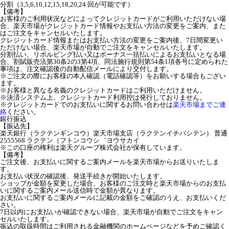
分割（3,5,6,10,12,15,18,20,24 回が可能です）
【備考】
お客様のご利用状況などによってクレジットカードがご利用いただけない場
合、楽天市場がクレジットカード情報やお支払い方法の変更をご案内、また
はご注文をキャンセルいたします。
クレジットカード情報またはお支払い方法の変更をご案内後、7日間変更い
ただけない場合、楽天市場が自動でご注文をキャンセルいたします。
分割払い、リボルビング払い又はボーナス一括払いによるお支払いとなる場
合、割賦販売法第30条2の3第4項、同法施行規則第54条1項各号に定められた
事項は、注文確認後の自動配信メールにより交付します。
※ご注文の際にお客様の本人確認（電話確認等）をお願いする場合もござい
ます。
※お客様と異なる名義のクレジットカードはご利用いただけません。
※決済システム上、クレジットカード利用控は発行しておりません。
※クレジットカードでのお支払いに関するお問い合わせは
楽天市場までご連
絡
ください。
銀行振込
【振込先】
楽天銀行（ラクテンギンコウ）楽天市場支店（ラクテンイチバシテン） 普通
2555568 ラクテン（フトンコウシ゛ヨウサカイ
※この口座の権利は楽天グループ株式会社が保有しています。
【備考】
ご注文後、お支払いに関するご案内メールを楽天市場からお送りいたしま
す。
お支払い状況の確認後、発送手続きが開始いたします。
ショップが金額を変更した場合、お客様のご注文時と楽天市場からのお支払
いに関するご案内メール送信時で金額が異なります。
お支払いに関するご案内メールに記載の金額をご確認のうえ、お支払いくだ
さい。
7日以内にお支払いが確認できない場合、楽天市場が自動でご注文をキャン
セルいたします。
振込の取扱時間はご利用される金融機関のホームページなどを予めご確認く