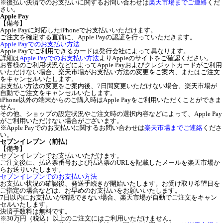
※後払い決済でのお支払いに関するお問い合わせは
楽天市場までご連絡
くだ
さい。
Apple Pay
【備考】
Apple Payに対応したiPhoneでお支払いいただけます。
ご注文を確定する直前に、Apple Payの認証を行っていただきます。
Apple Payでのお支払い方法
Apple Payでご利用できるカードは発行会社によって異なります。
詳細は
Apple Payでのお支払い方法
よりAppleのサイトをご確認ください。
お客様のご利用状況などによってApple Payおよびクレジットカードがご利用
いただけない場合、楽天市場がお支払い方法の変更をご案内、またはご注文
をキャンセルいたします。
お支払い方法の変更をご案内後、7日間変更いただけない場合、楽天市場が
自動でご注文をキャンセルいたします。
iPhone以外の端末からのご購入時はApple Payをご利用いただくことができま
せん。
その他、ショップの設定状況やご注文時の選択内容などによって、Apple Pay
がご利用いただけない場合がございます。
※Apple Payでのお支払いに関するお問い合わせは
楽天市場までご連絡
くださ
い。
セブンイレブン（前払）
【備考】
セブンイレブンでお支払いいただけます。
ご注文後に、払込票番号および払込票のURLを記載したメールを楽天市場か
らお送りいたします。
セブンイレブンでのお支払い方法
お支払い状況の確認後、発送手続きが開始いたします。お受け取り希望日を
ご指定の場合などは、お早めのお支払いをお願いいたします。
7日以内にお支払いが確認できない場合、楽天市場が自動でご注文をキャン
セルいたします。
決済手数料は無料です。
※30万円（税込）以上のご注文にはご利用いただけません。