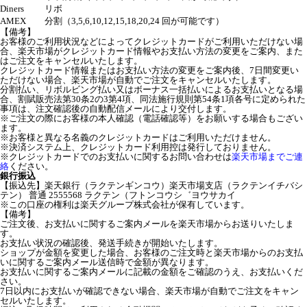
Diners
リボ
AMEX
分割（3,5,6,10,12,15,18,20,24 回が可能です）
【備考】
お客様のご利用状況などによってクレジットカードがご利用いただけない場
合、楽天市場がクレジットカード情報やお支払い方法の変更をご案内、また
はご注文をキャンセルいたします。
クレジットカード情報またはお支払い方法の変更をご案内後、7日間変更い
ただけない場合、楽天市場が自動でご注文をキャンセルいたします。
分割払い、リボルビング払い又はボーナス一括払いによるお支払いとなる場
合、割賦販売法第30条2の3第4項、同法施行規則第54条1項各号に定められた
事項は、注文確認後の自動配信メールにより交付します。
※ご注文の際にお客様の本人確認（電話確認等）をお願いする場合もござい
ます。
※お客様と異なる名義のクレジットカードはご利用いただけません。
※決済システム上、クレジットカード利用控は発行しておりません。
※クレジットカードでのお支払いに関するお問い合わせは
楽天市場までご連
絡
ください。
銀行振込
【振込先】楽天銀行（ラクテンギンコウ）楽天市場支店（ラクテンイチバシ
テン） 普通 2555568 ラクテン（フトンコウシ゛ヨウサカイ
※この口座の権利は楽天グループ株式会社が保有しています。
【備考】
ご注文後、お支払いに関するご案内メールを楽天市場からお送りいたしま
す。
お支払い状況の確認後、発送手続きが開始いたします。
ショップが金額を変更した場合、お客様のご注文時と楽天市場からのお支払
いに関するご案内メール送信時で金額が異なります。
お支払いに関するご案内メールに記載の金額をご確認のうえ、お支払いくだ
さい。
7日以内にお支払いが確認できない場合、楽天市場が自動でご注文をキャン
セルいたします。