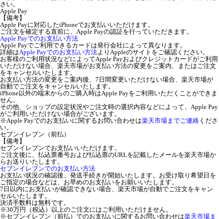
さい。
Apple Pay
【備考】
Apple Payに対応したiPhoneでお支払いいただけます。
ご注文を確定する直前に、Apple Payの認証を行っていただきます。
Apple Payでのお支払い方法
Apple Payでご利用できるカードは発行会社によって異なります。
詳細は
Apple Payでのお支払い方法
よりAppleのサイトをご確認ください。
お客様のご利用状況などによってApple Payおよびクレジットカードがご利用
いただけない場合、楽天市場がお支払い方法の変更をご案内、またはご注文
をキャンセルいたします。
お支払い方法の変更をご案内後、7日間変更いただけない場合、楽天市場が
自動でご注文をキャンセルいたします。
iPhone以外の端末からのご購入時はApple Payをご利用いただくことができま
せん。
その他、ショップの設定状況やご注文時の選択内容などによって、Apple Pay
がご利用いただけない場合がございます。
※Apple Payでのお支払いに関するお問い合わせは
楽天市場までご連絡
くださ
い。
セブンイレブン（前払）
【備考】
セブンイレブンでお支払いいただけます。
ご注文後に、払込票番号および払込票のURLを記載したメールを楽天市場か
らお送りいたします。
セブンイレブンでのお支払い方法
お支払い状況の確認後、発送手続きが開始いたします。お受け取り希望日を
ご指定の場合などは、お早めのお支払いをお願いいたします。
7日以内にお支払いが確認できない場合、楽天市場が自動でご注文をキャン
セルいたします。
決済手数料は無料です。
※30万円（税込）以上のご注文にはご利用いただけません。
※セブンイレブン（前払）でのお支払いに関するお問い合わせは
楽天市場ま