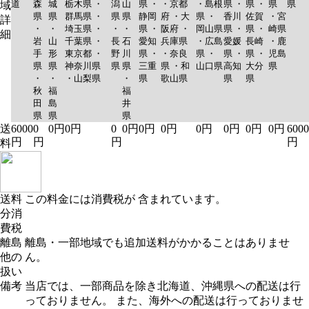
道
森
城
栃木県 ・
潟
山
県 ・
・京都
・島根
県 ・
県 ・
県
県
域
県
県
群馬県 ・
県
県
静岡
府 ・大
県 ・
香川
佐賀
・宮
詳
・
・
埼玉県 ・
・
・
県 ・
阪府 ・
岡山県
県 ・
県 ・
崎県
細
岩
山
千葉県 ・
長
石
愛知
兵庫県
・広島
愛媛
長崎
・鹿
手
形
東京都 ・
野
川
県 ・
・奈良
県 ・
県 ・
県 ・
児島
県
県
神奈川県
県
県
三重
県 ・和
山口県
高知
大分
県
・
・
・山梨県
・
県
歌山県
県
県
秋
福
福
田
島
井
県
県
県
送
6000
0
0円
0円
0
0円
0円
0円
0円
0円
0円
0円
6000
円
円
円
円
料
送料
この料金には消費税が 含まれています。
分消
費税
離島
離島・一部地域でも追加送料がかかることはありませ
他の
ん。
扱い
備考
当店では、一部商品を除き北海道、沖縄県への配送は行
っておりません。 また、海外への配送は行っておりませ