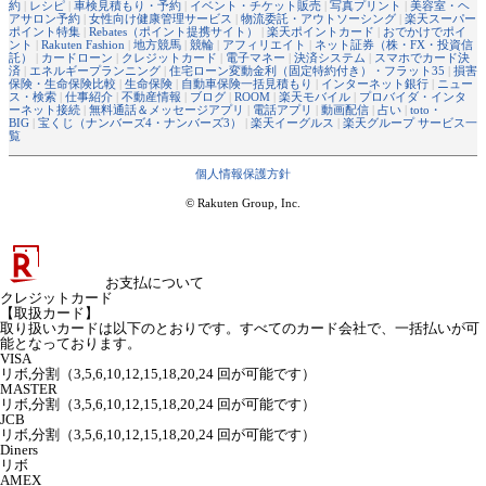
約
|
レシピ
|
車検見積もり・予約
|
イベント・チケット販売
|
写真プリント
|
美容室・ヘ
アサロン予約
|
女性向け健康管理サービス
|
物流委託・アウトソーシング
|
楽天スーパー
ポイント特集
|
Rebates（ポイント提携サイト）
|
楽天ポイントカード
|
おでかけでポイ
ント
|
Rakuten Fashion
|
地方競馬
|
競輪
|
アフィリエイト
|
ネット証券（株・FX・投資信
託）
|
カードローン
|
クレジットカード
|
電子マネー
|
決済システム
|
スマホでカード決
済
|
エネルギープランニング
|
住宅ローン変動金利（固定特約付き）・フラット35
|
損害
保険・生命保険比較
|
生命保険
|
自動車保険一括見積もり
|
インターネット銀行
|
ニュー
ス・検索
|
仕事紹介
|
不動産情報
|
ブログ
|
ROOM
|
楽天モバイル
|
プロバイダ・インタ
ーネット接続
|
無料通話＆メッセージアプリ
|
電話アプリ
|
動画配信
|
占い
|
toto・
BIG
|
宝くじ（ナンバーズ4・ナンバーズ3）
|
楽天イーグルス
|
楽天グループ サービス一
覧
個人情報保護方針
© Rakuten Group, Inc.
お支払について
クレジットカード
【取扱カード】
取り扱いカードは以下のとおりです。すべてのカード会社で、一括払いが可
能となっております。
VISA
リボ,分割（3,5,6,10,12,15,18,20,24 回が可能です）
MASTER
リボ,分割（3,5,6,10,12,15,18,20,24 回が可能です）
JCB
リボ,分割（3,5,6,10,12,15,18,20,24 回が可能です）
Diners
リボ
AMEX