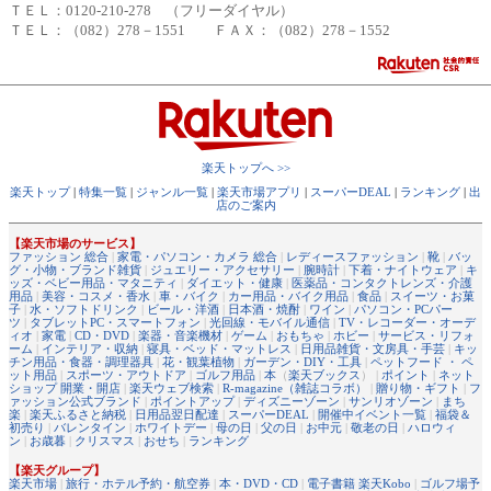
ＴＥＬ：0120-210-278 （フリーダイヤル）
ＴＥＬ：（082）278－1551 ＦＡＸ：（082）278－1552
楽天トップへ >>
楽天トップ
|
特集一覧
|
ジャンル一覧
|
楽天市場アプリ
|
スーパーDEAL
|
ランキング
|
出
店のご案内
【楽天市場のサービス】
ファッション 総合
|
家電・パソコン・カメラ 総合
|
レディースファッション
|
靴
|
バッ
グ・小物・ブランド雑貨
|
ジュエリー・アクセサリー
|
腕時計
|
下着・ナイトウェア
|
キ
ッズ・ベビー用品・マタニティ
|
ダイエット・健康
|
医薬品・コンタクトレンズ・介護
用品
|
美容・コスメ・香水
|
車・バイク
|
カー用品・バイク用品
|
食品
|
スイーツ・お菓
子
|
水・ソフトドリンク
|
ビール・洋酒
|
日本酒・焼酎
|
ワイン
|
パソコン・PCパー
ツ
|
タブレットPC・スマートフォン
|
光回線・モバイル通信
|
TV・レコーダー・オーデ
ィオ
|
家電
|
CD・DVD
|
楽器・音楽機材
|
ゲーム
|
おもちゃ
|
ホビー
|
サービス・リフォ
ーム
|
インテリア・収納
|
寝具・ベッド・マットレス
|
日用品雑貨・文房具・手芸
|
キッ
チン用品・食器・調理器具
|
花・観葉植物
|
ガーデン・DIY・工具
|
ペットフード ・ ペ
ット用品
|
スポーツ・アウトドア
|
ゴルフ用品
|
本
（
楽天ブックス
） |
ポイント
|
ネット
ショップ 開業・開店
|
楽天ウェブ検索
|
R-magazine（雑誌コラボ）
|
贈り物・ギフト
|
フ
ァッション公式ブランド
|
ポイントアップ
|
ディズニーゾーン
|
サンリオゾーン
|
まち
楽
|
楽天ふるさと納税
|
日用品翌日配達
|
スーパーDEAL
|
開催中イベント一覧
|
福袋＆
初売り
|
バレンタイン
|
ホワイトデー
|
母の日
|
父の日
|
お中元
|
敬老の日
|
ハロウィ
ン
|
お歳暮
|
クリスマス
|
おせち
|
ランキング
【楽天グループ】
楽天市場
|
旅行・ホテル予約・航空券
|
本・DVD・CD
|
電子書籍 楽天Kobo
|
ゴルフ場予