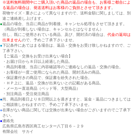
※送料無料期間中にご購入頂いた商品の返品の場合も、お客様ご都合によ
る返品の場合は、発送送料はお客様のご負担とさせて頂きます
。
荷物サイズ・重さによって異なりますので、送料金額に関しましては、別
途ご連絡差し上げます。
●
返品の場合、当店に商品が到着後、キャンセル処理をさせて頂きます。
（商品が到着しない場合は、キャンセルとはなりません）
但し、既にご使用されている商品、及び、開封済の場合は、
代金の返却は
出来ません
ので、予めご了承下さいませ。
●
下記条件にあてはまる場合は、返品・交換をお受け致しかねますので、ご
了承下さい。
【ご返品・交換をお受け出来ない場合】
・お届け日から８日以上経過した商品。
・商品到着後、当店に内容確認等のご連絡なしの返品・交換の場合。
・お客様が一度ご使用になられた商品、開封済みの商品。
・保証書付きの商品で、保証書を紛失された場合。
・ＨＰ上に、返品・交換が出来ないとの記載がある商品。
・メーカー直送商品（ベッド等、大型商品）
・別注商品・受注発注商品
●
尚、商品到着日より８日間以上を過ぎますと、返金・返品につきましては
ご相談致しかねますので、予めご了承下さいませ。
●
在庫がない商品に関しては交換が出来ない場合がございますのでご了承下
さい。
●
連絡先
広島県広島市西区商工センター八丁目６－２９
有限会社 サカイ