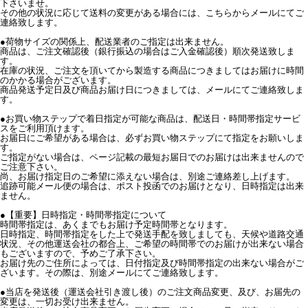
下さいませ。
その他の状況に応じて送料の変更がある場合には、こちらからメールにてご
連絡致します。
●荷物サイズの関係上、配送業者のご指定は出来ません。
商品は、ご注文確認後（銀行振込の場合はご入金確認後）順次発送致しま
す。
在庫の状況、ご注文を頂いてから製造する商品につきましてはお届けに時間
のかかる場合がございます。
商品発送予定日及び商品お届け日につきましては、メールにてご連絡致しま
す。
●お買い物ステップで着日指定が可能な商品は、配送日・時間帯指定サービ
スをご利用頂けます。
お届日にご希望がある場合は、必ずお買い物ステップにて指定をお願いしま
す。
ご指定がない場合は、ページ記載の最短お届日でのお届けは出来ませんので
ご注意下さい。
尚、お届け指定日のご希望に添えない場合は、別途ご連絡差し上げます。
追跡可能メール便の場合は、ポスト投函でのお届けとなり、日時指定は出来
ません。
●【重要】日時指定・時間帯指定について
時間帯指定は、あくまでもお届け予定時間帯となります。
日時指定、時間帯指定をした上で発送手配を致しましても、天候や道路交通
状況、その他運送会社の都合上、ご希望の時間帯でのお届けが出来ない場合
もございますので、予めご了承下さい。
お届け先のご住所によっては、日付指定及び時間帯指定の出来ない場合がご
ざいます。その際は、別途メールにてご連絡致します。
●当店を発送後（運送会社引き渡し後）のご注文商品変更、及び、お届先の
変更は、一切お受け出来ません。