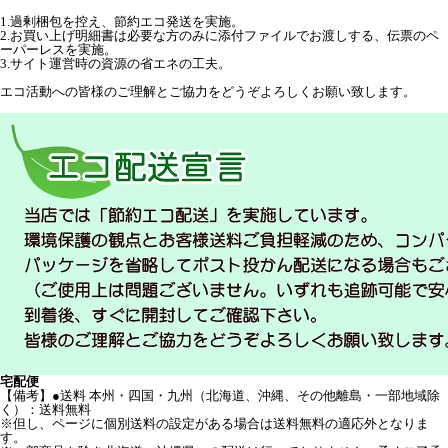
1.過剰梱包を控え、節約エコ発送を実施。
2.お買い上げ明細書は必要な方のみに添付ファイルでお渡しする、伝票のペ
ーパーレスを実施。
3.サイト運営時の資源の省エネの工夫。
エコ活動への皆様のご理解とご協力をどうぞよろしくお願い致します。
宅配便
【備考】●送料 本州・四国・九州（北海道、沖縄、その他離島・一部地域除
く）：送料無料
※但し、ページに個別送料の設定がある場合は送料無料の適応外となりま
す。