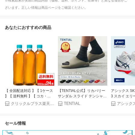
※検索結果が実際の商品内容（価格、送料、ポイント、在庫等）と異なる場合がご
ざいます。正しい情報は商品ページをご確認ください。
あなたにおすすめの商品
【 全国配送対応 】【 1ケース
【TENTIAL公式】リカバリー
アシックス SKY 
】【 送料無料 】【 コカ・コ
サンダル スライド テンシャル
3 スカイ エリート
ーラ 】ラベルレス やかんの麦
サンダル メンズ レディース
ンドアスポーツ
クリックルプラス楽天市場店
TENTIAL
茶 from 爽健美茶 650ml PET
ユニセックス 歩きやすい 疲れ
セックス STA
24本 麦茶 むぎちゃ お茶 茶飲
にくい 疲労軽減 クッション性
ミントン、ス
料 ペットボトル エコ 熱中症
軽量 スポーツサンダル ピンク
ーボール、ハ
セール情報
対策
イエロー ネイビー ブラック
屋内 インドア
ベージュ シルバー 2XS XS S
内 男性 女性｜a
M L XL プレゼント