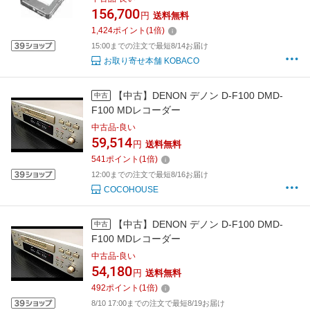
156,700
円
送料無料
1,424
ポイント
(
1
倍)
15:00までの注文で最短8/14お届け
お取り寄せ本舗 KOBACO
【中古】DENON デノン D-F100 DMD-
中古
F100 MDレコーダー
中古品-良い
59,514
円
送料無料
541
ポイント
(
1
倍)
12:00までの注文で最短8/16お届け
COCOHOUSE
【中古】DENON デノン D-F100 DMD-
中古
F100 MDレコーダー
中古品-良い
54,180
円
送料無料
492
ポイント
(
1
倍)
8/10 17:00までの注文で最短8/19お届け