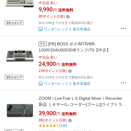
ンク/70【中古】
中古品-良い
9,990
円
送料無料
90
ポイント
(
1
倍)
8/11 0:00までの注文で最短8/15お届け
ワンダーレックス 楽天市場店
[PR]
BOSS ボス/MTR/BR-
中古
1200CD/AU00530/Bランク/70【中古】
中古品-良い
24,900
円
送料無料
226
ポイント
(
1
倍)
8/11 0:00までの注文で最短8/15お届け
ワンダーレックス 楽天市場店
ZOOM / LiveTrak L-6 Digital Mixer / Recorder
新品 ミキサー/レコーダー[ズーム][ライブトラッ
ク]
39,900
円
送料無料
362
ポイント
(
1
倍)
5
(1件)