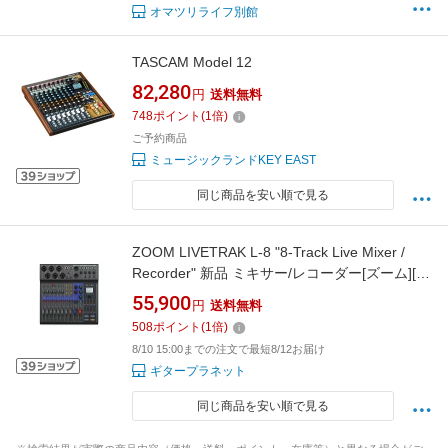
オマツリライフ別館
TASCAM Model 12
82,280
円
送料無料
748
ポイント
(
1
倍)
ご予約商品
ミュージックランドKEY EAST
同じ商品を安い順で見る
ZOOM LIVETRAK L-8 "8-Track Live Mixer /
Recorder" 新品 ミキサー/レコーダー[ズーム][ラ
イブトラック][L8]
55,900
円
送料無料
508
ポイント
(
1
倍)
8/10 15:00までの注文で最短8/12お届け
ギタープラネット
同じ商品を安い順で見る