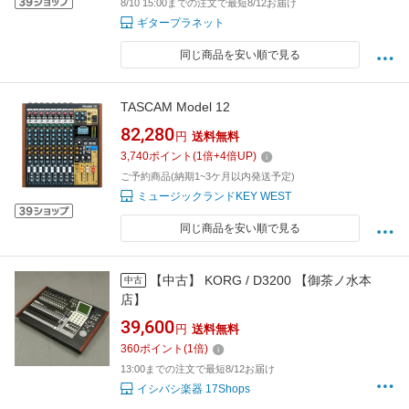
8/10 15:00までの注文で最短8/12お届け
ギタープラネット
同じ商品を安い順で見る
TASCAM Model 12
82,280
円
送料無料
3,740
ポイント
(
1
倍+
4
倍UP)
ご予約商品(納期1~3ケ月以内発送予定)
ミュージックランドKEY WEST
同じ商品を安い順で見る
【中古】 KORG / D3200 【御茶ノ水本
中古
店】
39,600
円
送料無料
360
ポイント
(
1
倍)
13:00までの注文で最短8/12お届け
イシバシ楽器 17Shops