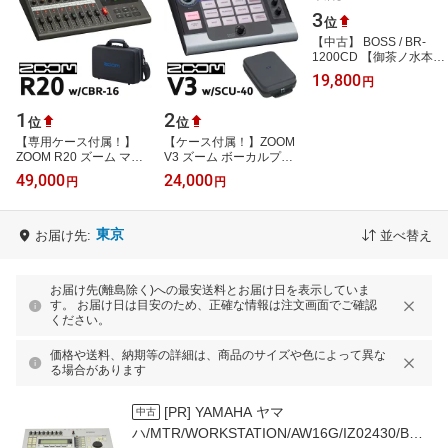
3
位
【中古】 BOSS / BR-
1200CD 【御茶ノ水本
店】
19,800
円
1
2
位
位
【専用ケース付属！】
【ケース付属！】ZOOM
ZOOM R20 ズーム マル
V3 ズーム ボーカルプロ
チトラックレコーダー 専
セッサ SCU-40付属 ボイ
49,000
24,000
円
円
用ケース CBR-16付属
スチェンジャー ボイスエ
【98765】
フェクト
東京
お届け先:
並べ替え
お届け先(離島除く)への最安送料とお届け日を表示していま
す。 お届け日は目安のため、正確な情報は注文画面でご確認
ください。
価格や送料、納期等の詳細は、商品のサイズや色によって異な
る場合があります
[PR]
YAMAHA ヤマ
中古
ハ/MTR/WORKSTATION/AW16G/IZ02430/Bラ