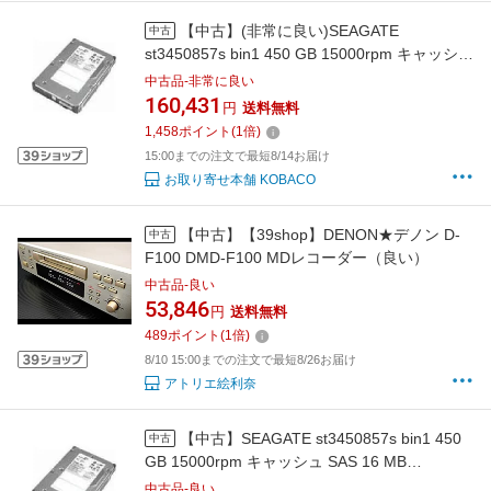
【中古】(非常に良い)SEAGATE
中古
st3450857s bin1 450 GB 15000rpm キャッシュ
SAS 16 MB (st3450857ssbin1)
中古品-非常に良い
160,431
円
送料無料
1,458
ポイント
(
1
倍)
15:00までの注文で最短8/14お届け
お取り寄せ本舗 KOBACO
【中古】【39shop】DENON★デノン D-
中古
F100 DMD-F100 MDレコーダー（良い）
中古品-良い
53,846
円
送料無料
489
ポイント
(
1
倍)
8/10 15:00までの注文で最短8/26お届け
アトリエ絵利奈
【中古】SEAGATE st3450857s bin1 450
中古
GB 15000rpm キャッシュ SAS 16 MB
(st3450857ssbin1)
中古品-良い