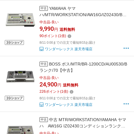
YAMAHA ヤマ
中古
ハ/MTR/WORKSTATION/AW16G/IZ02430/Bラ
ンク/70【中古】
中古品-良い
9,990
円
送料無料
90
ポイント
(
1
倍)
8/11 0:00までの注文で最短8/15お届け
ワンダーレックス 楽天市場店
BOSS ボス/MTR/BR-1200CD/AU00530/B
中古
ランク/70【中古】
中古品-良い
24,900
円
送料無料
226
ポイント
(
1
倍)
8/11 0:00までの注文で最短8/15お届け
ワンダーレックス 楽天市場店
中古 MTR/WORKSTATIONYAMAHA ヤマ
中古
ハ AW16G IZ02430コンディションランク
【B】（商品 No.70-0）
中古品-良い