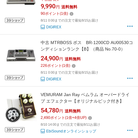
9,990
円
送料無料
90
ポイント
(
1
倍)
8/11 0:00までの注文で最短8/15お届け
DIGIREX
中古 MTRBOSS ボス BR-1200CD AU00530コ
ンディションランク【B】（商品 No.70-0）
24,900
円
送料無料
226
ポイント
(
1
倍)
8/11 0:00までの注文で最短8/15お届け
DIGIREX
VEMURAM Jan Ray ベムラム オーバードライ
ブ エフェクター【オリジナルピック付き】
54,780
円
送料無料
2,490
ポイント
(
1
倍+
4
倍UP)
8/10 14:00までの注文で最短8/11お届け
EbiSoundオンラインショップ