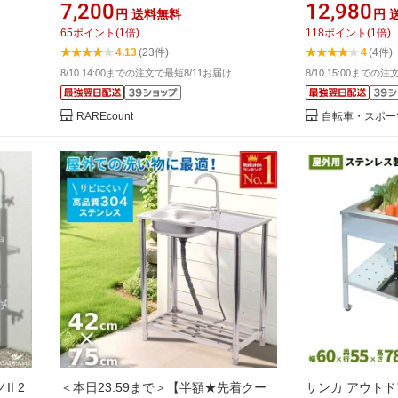
1)
式 キッチン用流し台 ガーデンシンク
水栓付き 排水栓
7,200
12,980
円
送料無料
円
屋外BBQ アウトドアに適用 簡単組立
屋外用 ステンレ
65
ポイント
(
1
倍)
118
ポイント
(
1
倍)
工場 農園 (C505単槽)
キッチン キャン
4.13
(23件)
4
(4件)
デンシンク 屋外
8/10 14:00までの注文で最短8/11お届け
8/10 15:00までの
蛇腹ホース な
RAREcount
自転車・スポーツ直
I 2
＜本日23:59まで＞【半額★先着クー
サンカ アウトド