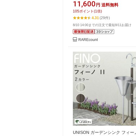
り 堅めのシンク(304厚みプラス6
11,600
円
送料無料
105
ポイント
(
1
倍)
4.31
(29件)
8/10 14:00までの注文で最短8/11お届け
RAREcount
UNISON ガーデンシンク フィーノI