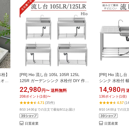
水栓】
[PR]
Hio 流し台 105L 105R 125L
[PR]
Hio 流し
ニオン
125R ガーデンシンク 水栓付 DIY 作業
シンク 水栓付 幅
なガ
台 収納棚付 庭 外付けシンク 高さ キッ
HIO-98A(1段)
22,980
14,980
円〜
送料無料
円
傷つき
チン 台所 栓 屋外 掃除 簡易 シンク タ
80cm DIY 作
208
ポイント
(
1
倍)
〜
136
ポイント
(
1
倍)
オル掛け ホース 蛇口付 高さ調節 調理
所 栓 屋外 掃除
4.71
(35件)
4.57
(1
台 業務用 簡単 おしゃれ
け ホース 蛇口
8/10 14:00までの注文で最短8/11お届け
8/10 14:00までの
用 簡単 おしゃ
日置産業
日置産業