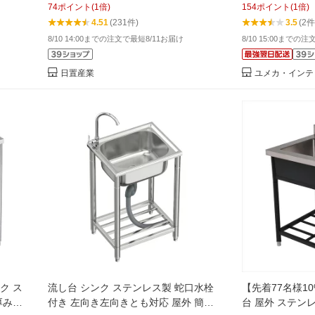
74
ポイント
(
1
倍)
154
ポイント
(
1
倍)
付 高さ調節 調理台 業務用 簡単 おしゃ
4.51
(231件)
3.5
(2件
れ Hio
8/10 14:00までの注文で最短8/11お届け
8/10 15:00までの
日置産業
ユメカ・インテリア
ク ス
流し台 シンク ステンレス製 蛇口水栓
【先着77名様1
厚みあ
付き 左向き左向きとも対応 屋外 簡易
台 屋外 ステン