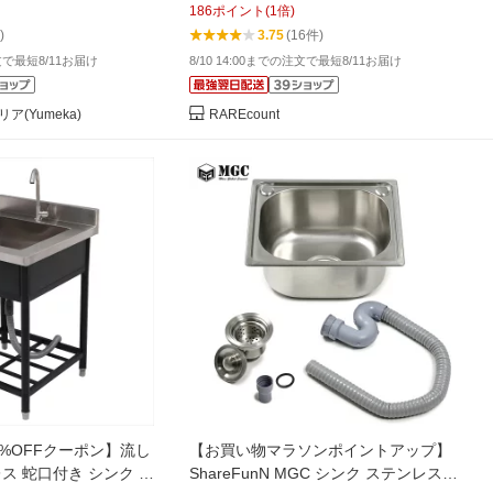
186
ポイント
(
1
倍)
)
3.75
(16件)
注文で最短8/11お届け
8/10 14:00までの注文で最短8/11お届け
(Yumeka)
RAREcount
0%OFFクーポン】流し
【お買い物マラソンポイントアップ】
レス 蛇口付き シンク 排
ShareFunN MGC シンク ステンレスシ