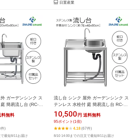
日置産業
屋外 ガーデンシンク ス
流し台 シンク 屋外 ガーデンシンク ス
庭 簡易流し台 (RC-
テンレス 水栓付 庭 簡易流し台 RC-
奥行45x高さ80cm]
G76[約幅76x奥行40x高さ80cm])
10,500
送料無料
円
送料無料
95
ポイント
(
1
倍)
8件)
4.18
(67件)
注文で最短8/11お届け
8/10 14:00までの注文で最短8/11お届け