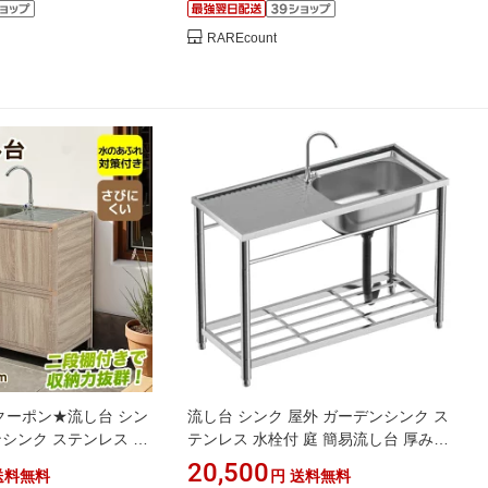
RAREcount
％クーポン★流し台 シン
流し台 シンク 屋外 ガーデンシンク ス
ンシンク ステンレス 水
テンレス 水栓付 庭 簡易流し台 厚みあ
し台 厚みあり 堅めのシ
り 堅めのシンク (304厚みプラス120)
20,500
送料無料
円
送料無料
収納