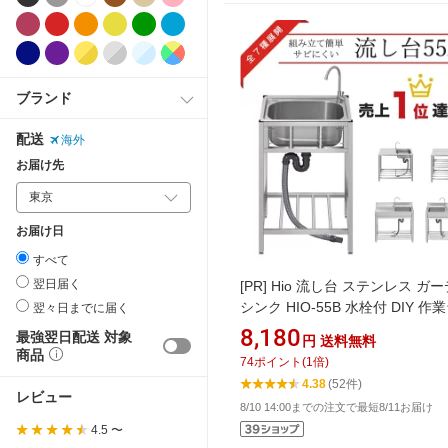
ブランド
配送
海外
お届け先
お届け日
すべて
翌日届く
[PR]
Hio 流し台 ステンレス ガ
シンク HIO-55B 水栓付 DIY 作
翌々日までに届く
納棚付 庭 外付けシンク 高さ キ
8,180
最強翌日配送 対象
円
送料無料
台所 栓 屋外 簡易 シンク タオル
商品
74
ポイント
(
1
倍)
ホース 蛇口付 高さ調節 調理台 
4.38
(52件)
簡単 おしゃれ 業務用シンク キ
レビュー
8/10 14:00までの注文で最短8/11お届け
シンク
4.5 〜