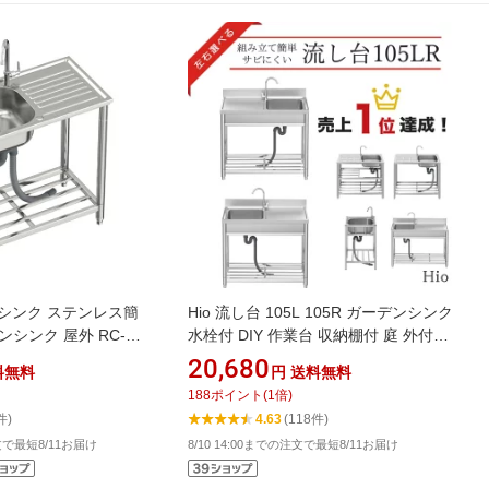
シンク ステンレス簡
Hio 流し台 105L 105R ガーデンシンク
シンク 屋外 RC-
水栓付 DIY 作業台 収納棚付 庭 外付け
奥行40x高さ80cm]
シンク 高さ キッチン 台所 栓 屋外 掃
20,680
料無料
円
送料無料
除 簡易 シンク タオル掛け ホース 蛇口
188
ポイント
(
1
倍)
付 高さ調節 調理台 業務用 簡単 おしゃ
件)
4.63
(118件)
れ 業務用シンク キッチンシンク
注文で最短8/11お届け
8/10 14:00までの注文で最短8/11お届け