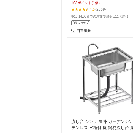
108
ポイント
(
1
倍)
ンク キッチンシンク
4.5
(230件)
8/10 14:00までの注文で最短8/11お届け
日置産業
流し台 シンク 屋外 ガーデンシン
テンレス 水栓付 庭 簡易流し台 