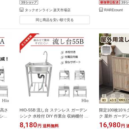
タックオンライン 楽天市場店
RAREcount
同じ商品を安い順で見る
 高さ
HIO-55B 流し台 ステンレス ガーデン
限定100枚10
 シン
シンク 水栓付 DIY 作業台 収納棚付 庭
ク 屋外 ガーデ
さ調節
外付けシンク 高さ キッチン 台所 栓 屋
栓付 庭 簡易流
8,180
16,980
円
送料無料
円
務用シ
外 簡易 シンク タオル掛け ホース 蛇口
ンク シンク下 