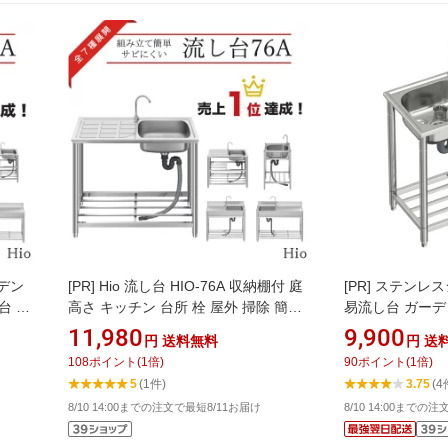
ーデン
[PR]
Hio 流し台 HIO-76A 収納棚付 庭
[PR]
ステンレス
業台 収
高さ キッチン 台所 栓 屋外 掃除 簡易
易流し台 ガーデン
ッチン
シンク タオル掛け ホース 蛇口付 高さ
C750 [約幅77x
11,980
9,900
円
送料無料
円
送
掛け
調節 調理台 業務用 簡単 おしゃれ 業務
108
ポイント
(
1
倍)
90
ポイント
(
1
倍)
業務用
用シンク キッチンシンク
5
(1件)
3.75
(4
ッチン
8/10 14:00までの注文で最短8/11お届け
8/10 14:00までの