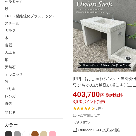
セラミック
鉄
FRP（繊維強化プラスチック）
スチール
ガラス
木
磁器
人工石
銅
天然石
テラコッタ
[PR]
【おしゃれシンク・屋外外
竹
ワンちゃんの足洗い場にも◎ユ
ブリキ
シンク ラージボウル1100＋お得
403,700
円
送料無料
レンガ
ーデンパンセット｜タイル製で
3,670
ポイント
(
1
倍)
真鍮
にくい｜テック堂直送！
5
(1件)
閉じる
10〜20営業日以内
カラー
Outdoor Lives 楽天市場店