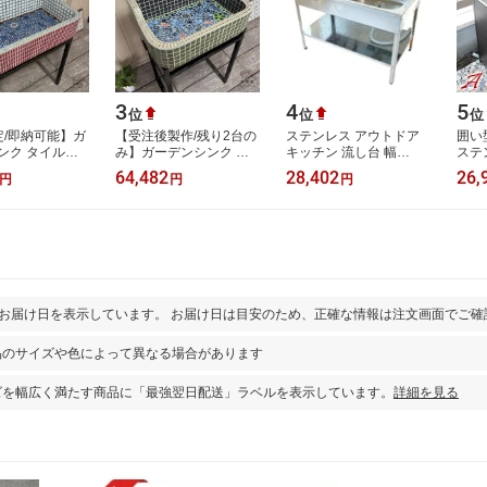
3
4
5
位
位
位
定/即納可能】ガ
【受注後製作/残り2台の
ステンレス アウトドア
囲い
ンク タイルシ
み】ガーデンシンク タ
キッチン 流し台 幅
ステ
イル流し台 昭和
イルシンク タイル流し
1000mm 奥行550mm ガ
用 幅
64,482
28,402
26,
円
円
円
モザイクタイル
台 昭和レトロ モザイク
ーデンシンク SK-1000
き 
外流…
タイル タイ…
【大型便・時間指定…
ス付
とお届け日を表示しています。 お届け日は目安のため、正確な情報は注文画面でご確
品のサイズや色によって異なる場合があります
ズを幅広く満たす商品に「最強翌日配送」ラベルを表示しています。
詳細を見る