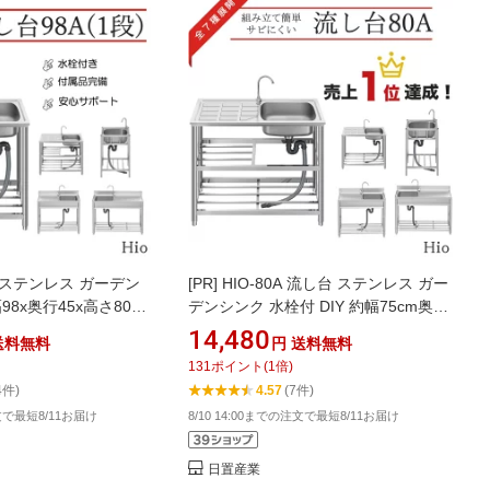
台 ステンレス ガーデン
[PR]
HIO-80A 流し台 ステンレス ガー
98x奥行45x高さ80cm
デンシンク 水栓付 DIY 約幅75cm奥行
 約幅98 奥行45 高さ
き40cm高さ80cm作業台 収納棚付 庭
14,480
送料無料
円
送料無料
業台 収納棚付 庭 高さ 台
外付けシンク 高さ キッチン 台所 栓 屋
131
ポイント
(
1
倍)
 簡易 シンク タオル掛
外 掃除 簡易 シンク タオル掛け ホース
4件)
4.57
(7件)
付 高さ調節 調理台 業務
蛇口付 高さ調節 調理台 業務用 簡単 お
注文で最短8/11お届け
8/10 14:00までの注文で最短8/11お届け
れ
しゃれ ンシンク
日置産業