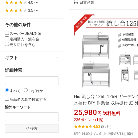
4.0 〜
日置産業
3.5 〜
その他の条件
スーパーDEAL対象
定期購入・頒布会
売り切れを含む
ギフト
詳細検索
すべて
いずれか
Hio 流し台 125L 125R ガーデ
商品名のみで検索する
水栓付 DIY 作業台 収納棚付 庭 
除外キーワード
シンク 高さ キッチン 台所 栓 屋
25,980
円
送料無料
除 簡易 シンク タオル掛け ホー
236
ポイント
(
1
倍)
付 高さ調節 調理台 業務用 簡単
4.52
(89件)
検索
れ 業務用シンク キッチンシンク
8/10 14:00までの注文で最短8/11お届け