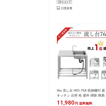
日置産業
Hio 流し台 HIO-76A 収納棚付 庭
キッチン 台所 栓 屋外 掃除 簡易
ク タオル掛け ホース 蛇口付 高
11,980
円
送料無料
調理台 業務用 簡単 おしゃれ 業