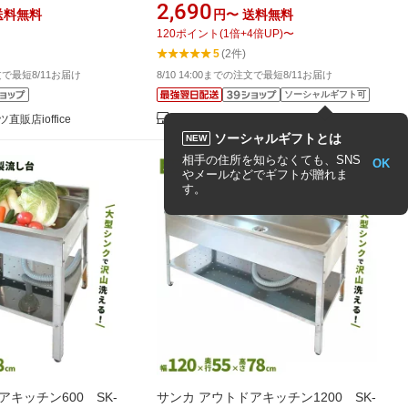
 アウトドア キッチン
ンク シンク排水管セット ガーデンシ
2,690
送料無料
円〜
送料無料
ス流し台 ステンレス
ンク キッチンカー キャンピングカー
120
ポイント
(
1
倍+
4
倍UP)
〜
プ バーベキュー ガー
ミニシンク sink 水切り ゴミ受け 流し
5
(2件)
シンク ゴミ受け 収納
台 ステンレス製 DIY セカンドシンク
注文で最短8/11お届け
8/10 14:00までの注文で最短8/11お届け
がしだい
アウトドア キャンプ ガレージ 小型
ソーシャルギフト可
販店ioffice
MGC
ソーシャルギフトとは
NEW
相手の住所を知らなくても、SNS
OK
やメールなどでギフトが贈れま
す。
アキッチン600 SK-
サンカ アウトドアキッチン1200 SK-