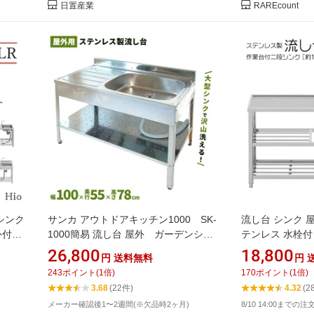
日置産業
RAREcount
ンシンク
サンカ アウトドアキッチン1000 SK-
流し台 シンク 
外付け
1000簡易 流し台 屋外 ガーデンシン
テンレス 水栓付 
外 掃
ク 流し台 シンク ステンレス流し台
A120[約幅120x
26,800
18,800
円
送料無料
円
ス 蛇口
243
ポイント
(
1
倍)
170
ポイント
(
1
倍)
 おしゃ
3.68
(22件)
4.32
(2
メーカー確認後1〜2週間(※欠品時2ヶ月)
8/10 14:00までの