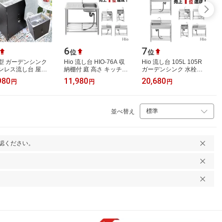
6
7
位
位
型 ガーデンシンク
Hio 流し台 HIO-76A 収
Hio 流し台 105L 105R
ンレス流し台 屋外
納棚付 庭 高さ キッチン
ガーデンシンク 水栓付
61cm 深型 水栓付
台所 栓 屋外 掃除 簡易
DIY 作業台 収納棚付 庭
980
11,980
20,680
円
円
円
簡易シンク 排水ホー
シンク タオル掛け ホー
外付けシンク 高さ キッ
き 農作…
ス 蛇口…
チン 台所 …
並べ替え
認ください。