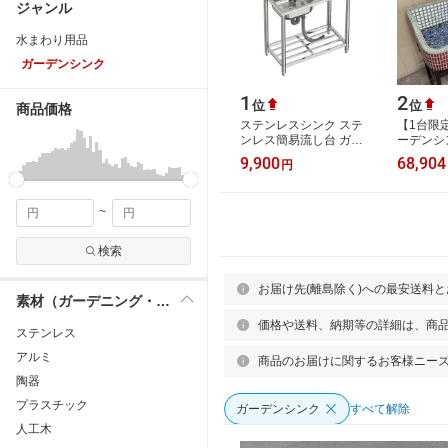
ジャンル
水まわり用品
ガーデンシンク
1
2
位
位
商品価格
ステンレスシンク ステ
【1台限
ンレス簡易流し台 ガー
ーデンシ
デンシンク 屋外 RC-
ンク タ
9,900
68,904
円
C750 [約幅77x奥行40x
レトロ 
高さ80cm]
作善堂 
~
検索
お届け先(離島除く)への最安送料
素材（ガーデニング・DIY用品）
価格や送料、納期等の詳細は、商
ステンレス
アルミ
商品のお届けに関するお客様ニー
陶器
プラスチック
ガーデンシンク
すべて解除
人工木