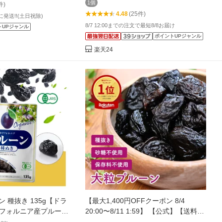
1個
件)
4.48
(25件)
発送!!(土日祝除)
8/7 12:00までの注文で最短8/8お届け
トUPジャンル
ポイントUPジャンル
楽天24
 種抜き 135g【ドラ
【最大1,400円OFFクーポン 8/4
リフォルニア産プルーン
20:00〜8/11 1:59】 【公式】【送料無
用 食物繊維 ビタミ
料】 種抜き 大粒プルーン 800g ドライ