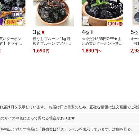
3
4
5
位
位
位
買いクーポン
種なしプルーン 1kg 種
≪今だけ555円OFF★ま
オー
日迄】ドライフ
抜きプルーン アメリカ
とめ買いクーポン≫無添
（種
ルーン 900g
産 プルーン 高品質 砂糖
加 プルーン 700g 種抜き
き 
1,690
1,890
2,9
円
円
円
〜
3袋) チリ 砂糖不
不使用 プレミアムアメ
チャック付き袋 送料無
ライ
 保存…
リカ産プルー…
料 ドライフ…
ルー
とお届け日を表示しています。 お届け日は目安のため、正確な情報は注文画面でご確
品のサイズや色によって異なる場合があります
ズを幅広く満たす商品に「最強翌日配送」ラベルを表示しています。
詳細を見る