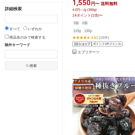
1,550
円〜
送料無料
水 硬め《 ドライフルーツ 種抜き
詳細検索
4.0円～/g (390g)
フォルニア産 砂糖不使用 鉄分補
14
ポイント
(
1
倍)
〜
添加 無着色 保存料不使用 食物繊
3個
6個
すべて
いずれか
120g
130g
商品名のみで検索する
4.61
(18件)
ポイントUPジャンル
除外キーワード
エブリデーツ
検索