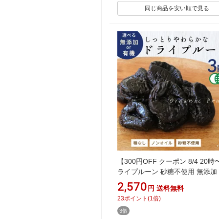
同じ商品を安い順で見る
【300円OFF クーポン 8/4 20
ライプルーン 砂糖不使用 無添加
ーン 送料無料 鉄分 食物繊維 や
2,570
円
送料無料
ドライフルーツ ヨーグルト トッ
23
ポイント
(
1
倍)
グ 腸活 非常食 3袋
3個