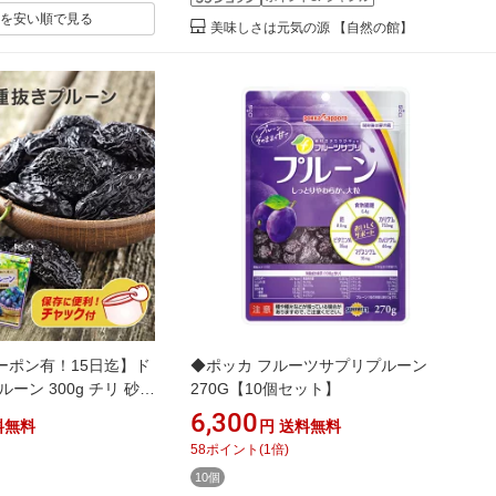
を安い順で見る
美味しさは元気の源 【自然の館】
ーポン有！15日迄】ド
◆ポッカ フルーツサプリプルーン
ーン 300g チリ 砂糖
270G【10個セット】
存料 不使用 無添加 種抜
6,300
料無料
円
送料無料
やすい 種抜きプルーン
58
ポイント
(
1
倍)
アル トッピング 朝食
10個
イーツ デザート お菓子