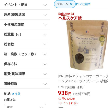
プルーン
すべて解除
イベント・祝日
原産国/製造国
不使用添加物
総重量（g）
総個数
箱・袋数（セット数）
保存方法
消費/賞味期限
[PR]
南仏アジャンのオーガニッ
ーン(200g)[ドライプルーン 砂
賞味期限
用]
1,708円(価格+送料)
938
配送
円
+送料770円
海外
4.7円/g (200g)
お届け先
8
ポイント
(
1
倍)