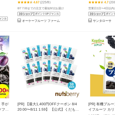
4.67
(225件)
4.7
(20
8/7 7:00までの注文で最短8/12お届け
営業日1日〜4日以内に
ポイントUPジャンル
ポイン
ャンル
オーケーフルーツ ファーム
サンタローサ
 手が
[PR]
【最大1,400円OFFクーポン 8/4
[PR]
有機プルーン
ソフト
20:00〜8/11 1:59】 【公式】くだもの
イフルーツ カ
 無加
屋さんの種抜きソフトプルーン 200g
砂糖・保存料不使