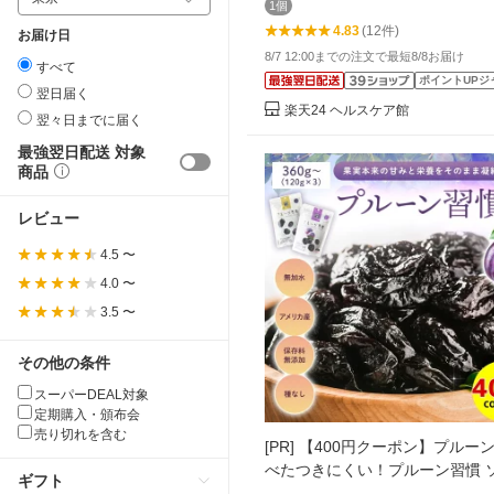
1個
4.83
(12件)
お届け日
8/7 12:00までの注文で最短8/8お届け
すべて
ポイントUPジ
翌日届く
楽天24 ヘルスケア館
翌々日までに届く
最強翌日配送 対象
商品
レビュー
4.5 〜
4.0 〜
3.5 〜
その他の条件
スーパーDEAL対象
定期購入・頒布会
売り切れを含む
[PR]
【400円クーポン】プルーン
べたつきにくい！プルーン習慣 
ギフト
タイプ 120g ハードタイプ 130g