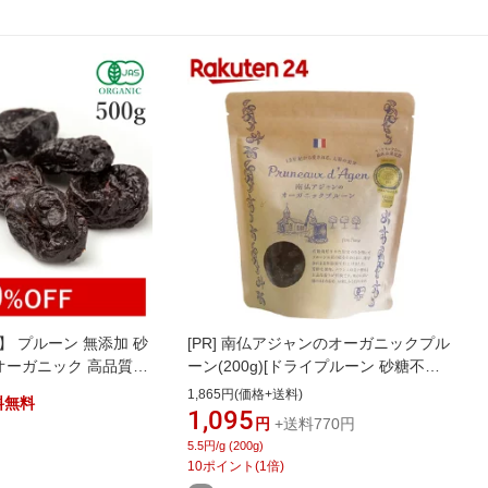
F】 プルーン 無添加 砂
[PR]
南仏アジャンのオーガニックプル
 オーガニック 高品質
ーン(200g)[ドライプルーン 砂糖不使
用 香料不使用 防腐剤
用]
1,865円(価格+送料)
料無料
使用 無漂白 ノンオイ
1,095
円
+送料770円
ドライプルーン ドライフ
5.5円/g (200g)
ラム 種抜き ヴィーガ
10
ポイント
(
1
倍)
食 防災食 大容量