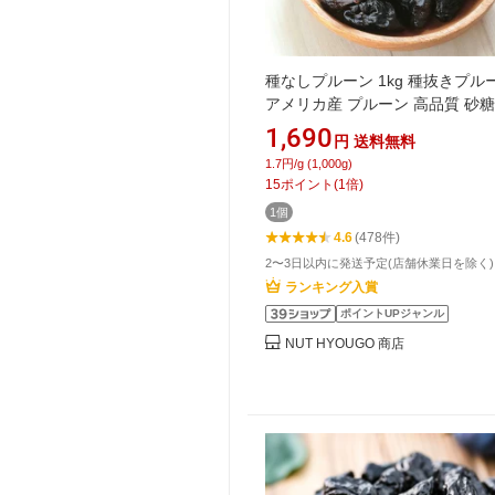
種なしプルーン 1kg 種抜きプル
アメリカ産 プルーン 高品質 砂
用 プレミアムアメリカ産プルー
1,690
円
送料無料
用 大人気！ドライフルーツ ミ
1.7円/g (1,000g)
フルーツ おやつ 健康【送料無料
15
ポイント
(
1
倍)
1個
4.6
(478件)
2〜3日以内に発送予定(店舗休業日を除く)
ランキング入賞
ポイントUPジャンル
NUT HYOUGO 商店