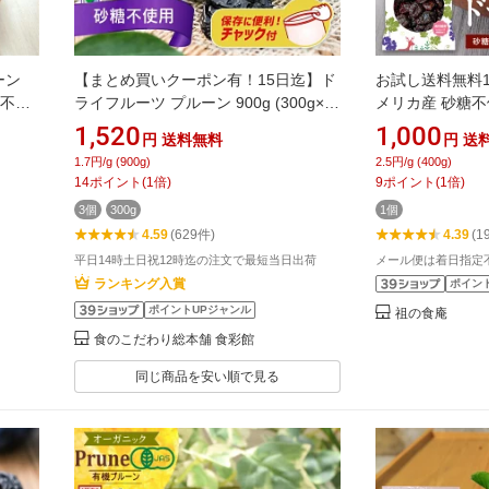
ーン
【まとめ買いクーポン有！15日迄】ド
お試し送料無料1
糖不使
ライフルーツ プルーン 900g (300g×3
メリカ産 砂糖不
ン使
袋) チリ 砂糖不使用 砂糖 保存料 不使
なしドライプルー
1,520
1,000
円
送料無料
円
送
ラクル
用 無添加 種抜き 種なし 食べやすい 種
ーツ よりどり
1.7円/g (900g)
2.5円/g (400g)
】
抜きプルーン 大容量 まとめ買い 業務
商品！【受賞記
14
ポイント
(
1
倍)
9
ポイント
(
1
倍)
用 ヨーグルト シリアル トッピング 朝
3個
300g
1個
食 おやつ 間食 * 【メール便】
4.59
(629件)
4.39
(1
平日14時土日祝12時迄の注文で最短当日出荷
メール便は着日指定不
ランキング入賞
ポイン
ポイントUPジャンル
祖の食庵
食のこだわり総本舗 食彩館
同じ商品を安い順で見る