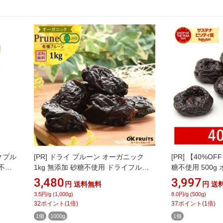
クプル
[PR]
ドライ プルーン オーガニック
[PR]
【40%OF
糖不使
1kg 無添加 砂糖不使用 ドライフルー
糖不使用 500g
ツ 種抜き 無添加 砂糖不使用 送料無料
(酸化防止剤不使
3,480
3,997
円
送料無料
円
送
ノンオイル 種無し 有機プルーン ドラ
不使用 着色料不
3.5円/g (1,000g)
8.0円/g (500g)
イフルーツ 食物繊維 製菓 製パン 材料
ル) 有機JAS
32
ポイント
(
1
倍)
37
ポイント
(
1
倍)
おやつ 新鮮 オーケーフルーツ
ルーツ ドライプ
1個
1000g
1個
ン 非常食 保存