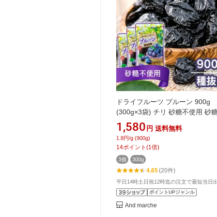
ドライフルーツ プルーン 900g
(300g×3袋) チリ 砂糖不使用 砂
料 不使用 無添加 種抜き 種なし
1,580
円
送料無料
すい 種抜きプルーン 大容量 ま
1.8円/g (900g)
い 業務用 ヨーグルト トッピング
14
ポイント
(
1
倍)
おやつ デザート * 【メール便】
3個
300g
4.65
(20件)
平日14時土日祝12時迄の注文で最短当日
ポイントUPジャンル
And marche