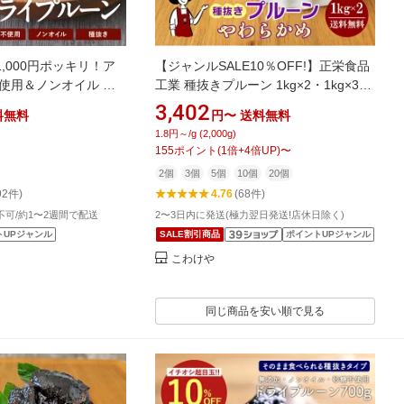
,000円ポッキリ！ア
【ジャンルSALE10％OFF!】正栄食品
使用＆ノンオイル 種
工業 種抜きプルーン 1kg×2・1kg×3・
ン400g ドライフル
1kg×5・1kg×10・1kg×20
3,402
料無料
円〜
送料無料
まとめ買いクーポン対象
1.8円～/g (2,000g)
念セール】
155
ポイント
(
1
倍+
4
倍UP)
〜
2個
3個
5個
10個
20個
92件)
4.76
(68件)
可/約1〜2週間で配送
2〜3日内に発送(極力翌日発送!店休日除く)
トUPジャンル
SALE割引商品
ポイントUPジャンル
こわけや
同じ商品を安い順で見る