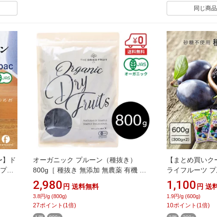
同じ商品
時〜】ド
オーガニック プルーン（種抜き）
【まとめ買いク
 プル
800g［ 種抜き 無添加 無農薬 有機 ド
ライフルーツ プル
わらか
ライフルーツ ドライプルーン 砂糖不
不使用 砂糖 保
2,980
1,100
円
送料無料
円
送
ピン
使用 ノンオイル 食物繊維 ポリフェノ
き 種なし 食べ
3.8円/g (800g)
1.9円/g (600g)
ール 鉄分 栄養豊富 ブルガリア産 製菓
ヨーグルト シリ
27
ポイント
(
1
倍)
10
ポイント
(
1
倍)
製パン 材料 非常食 ］
おやつ 間食 ス