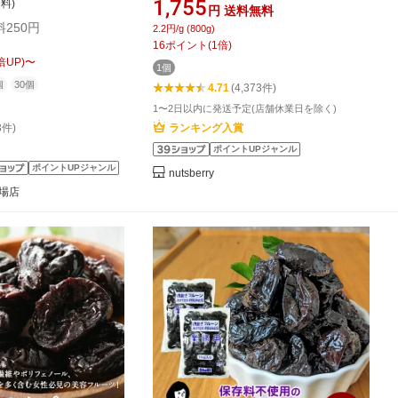
1,755
送料)
円
送料無料
ム オーガニック JAS
フルーツ アメリカ産 保存料不使用 砂
料250円
2.2円/g (800g)
ク 備え コプリナ】
糖不使用 業務用 チャック付き 国内製
16
ポイント
(
1
倍)
造 保存料無添加 オイルコートなし ヨ
倍UP)
〜
1個
ーグルト 鉄分
個
30個
4.71
(4,373件)
1〜2日以内に発送予定(店舗休業日を除く)
3件)
ランキング入賞
ポイントUPジャンル
ポイントUPジャンル
nutsberry
場店