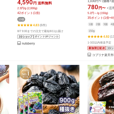
4,590
1,030円〜 (価格+
円
送料無料
 カリ
× 10袋 保存料・砂糖不使用 アメリカ
ンA 鉄 カルシウ
780
円〜
+送
2.3円/g (2,000g)
給 無
産 カリフォルニア産 ドライフルーツ
健康食品 ストッ
42
ポイント
(
1
倍)
5.2円～/g (150g)
維 》
プルーン 種抜き 大粒 nutsberry ナッツ
35
ポイント
(
1
倍+
4
10個
ベリー
1個
2個
3個
4
4.83
(6件)
150g
8/7 9:00までの注文で最短8/11お届け
4.92
(1
ポイントUPジャンル
1-3日以内発送予定
nutsberry
コプリナ楽天市