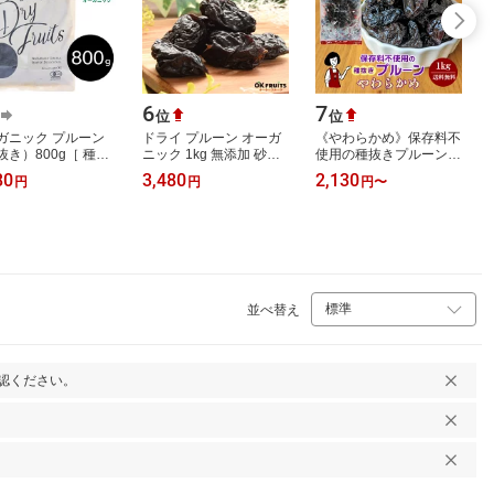
6
7
位
位
ガニック プルーン
ドライ プルーン オーガ
《やわらかめ》保存料不
抜き）800g［ 種抜
ニック 1kg 無添加 砂糖
使用の種抜きプルーン
無添加 無農薬 有機 ド
不使用 ドライフルーツ
1kg・1kg×4／チャック
80
3,480
2,130
円
円
円
〜
フルーツ ドライプ
種抜き 無添加 砂糖不使
付袋 ソルビン酸K無添加
ン 砂糖…
用 送料無…
送料無料 砂…
並べ替え
認ください。