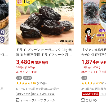
ドライ プルーン オーガニック 1kg 無
【ジャンルSALE
糖 保存
添加 砂糖不使用 ドライフルーツ 種抜
かめ》保存料不
 食べや
き 無添加 砂糖不使用 送料無料 ノンオ
1kg／チャック
3,480
1,874
円
送料無料
円
送
とめ買
イル 種無し 有機プルーン ドライフル
加 送料無料 砂
3.5円/g (1,000g)
1.9円/g (1,000g)
 朝食
ーツ 食物繊維 製菓 製パン 材料 おやつ
用 カリフォルニ
32
ポイント
(
1
倍)
85
ポイント
(
1
倍+
4
新鮮 オーケーフルーツ
ーン 肉厚 こわ
1個
1000g
1個
4.67
(225件)
4.53
(1
出荷
8/7 7:00までの注文で最短8/12お届け
2〜3日内に発送(極
ポイントUPジャンル
SALE割引商品
オーケーフルーツ ファーム
こわけや