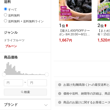
送料
すべて
送料無料
送料無料 + 送料無料ライン
1
2
位
位
【最大1,400円OFFクー
【まとめ
ジャンル
ポン 8/4 20:00〜8/11
有！15
1:59】 【公式】【送料
ルーツ プ
1,667
1,520
ドライフルーツ
円
無料】 種抜き 大粒プル
(300g×
ーン 800g ドラ…
使用 砂糖
プルーン
商品価格
~
お届け先(離島除く)への最安送料
検索
価格や送料、納期等の詳細は、商
商品のお届けに関するお客様ニー
ブランド