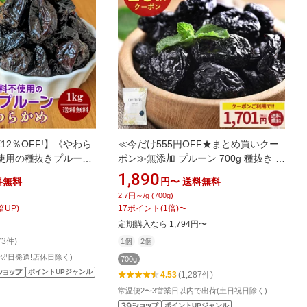
12％OFF!】《やわら
≪今だけ555円OFF★まとめ買いクー
使用の種抜きプルーン
ポン≫無添加 プルーン 700g 種抜き チ
付袋 ソルビン酸K無添
ャック付き袋 送料無料 ドライフルー
1,890
料無料
円〜
送料無料
糖不使用 植物油脂不使
ツ サンスウィート ドライプルーン 砂
2.7円～/g (700g)
ア 高品質 ドライプル
糖不使用 ノンオイル 食物繊維 アメリ
倍UP)
17
ポイント
(
1
倍)
〜
けや
カ産 ポリフェノール 栄養豊富 製菓 製
定期購入なら 1,794円〜
パン 材料 非常食 訳あり 簡易包装
73件)
1個
2個
力翌日発送!店休日除く)
700g
ポイントUPジャンル
4.53
(1,287件)
常温便2〜3営業日以内で出荷(土日祝日除く)
ポイントUPジャンル