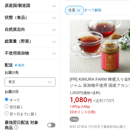
原産国/製造国
生姜
すべて解除
状態（食品）
自然派志向
総重量（野菜）
不使用添加物
配送
海外
お届け先
[PR]
KIMURA FARM 蜂蜜入り
ジャム 添加物不使用 国産アカシ
蜜使用 140g 国産 生姜 しょう
お届け日
1,850円(価格+送料)
ショウガ はちみつ ハチミツ 生
1,080
すべて
円
+送料770円
ジンジャー 健康 美容 お取り寄せ
7.8円/g (140g)
翌日届く
地 無添加食品 贈り物
10
ポイント
(
1
倍)
翌々日までに届く
140g
最強翌日配送 対象
8/10 12:00までの注文で最短8/18お届け
商品