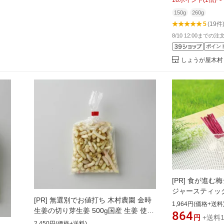
18
ポイント
(
1
倍)
〜
150g
260g
5
(19件
8/10 12:00までの
ポイン
しょうが屋木村
[PR]
食が進む梅
ジャースティック
[PR]
無選別でお値打ち 木村農園 金時
添加、無着色 
1,964円(価格+送料
生姜の切り芽生姜 500g国産 生姜 使い
ックタイプ 70
864
円
+送料1
やすい切り落とし 愛知県産金時生姜
生姜を紀州のし
2,450円(価格+送料)