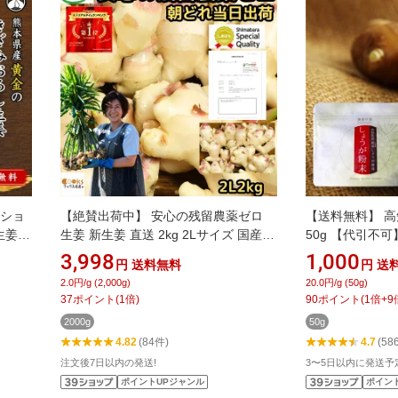
良ショ
【絶賛出荷中】 安心の残留農薬ゼロ
【送料無料】 
姜 1
生姜 新生姜 直送 2kg 2Lサイズ 国産
50g 【代引不
本県産
長崎 島原 JGAP取得 松本農園 朝どれ
生姜粉末 しょう
3,998
1,000
円
送料無料
円
送
 しょ
当日出荷 大生姜 新しょうが 甘酢 佃煮
ーパウダー 乾燥
2.0円/g (2,000g)
20.0円/g (50g)
しょう
料理用途多数 新 生姜 シンショウガ し
冷え対策 生姜 
37
ポイント
(
1
倍)
90
ポイント
(
1
倍+
9
策 薬
んしょうが 産地直送 2026
2000g
50g
送料無料
4.82
(84件)
4.7
(58
注文後7日以内の発送!
3〜5日以内に発送予
ポイントUPジャンル
ポイン