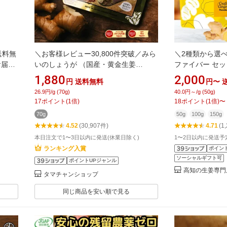
送料無
＼お客様レビュー30,800件突破／みら
＼2種類から選べ
お届
いのしょうが （国産・黄金生姜
ファイバー セッ
可】
100％） メール便 送料無料九州産の黄
ーパウダー ショ
1,880
2,000
円
送料無料
円〜
ト 無
金生姜と熟成黒生姜をまるごと乾燥さ
着色 乾燥しょう
26.9円/g (70g)
40.0円～/g (50g)
施済
せた無着色・無添加しょうがパウダ
食物繊維 クラフ
17
ポイント
(
1
倍)
18
ポイント
(
1
倍)
〜
乾燥 粉
ー。| 蒸し生姜 乾燥生姜 生姜粉末 しょ
便 ポスト投函
70g
50g
100g
150g
うが粉末 生姜パウダー ジンジャーパ
4.52
(30,907件)
4.71
(1
ウダー
本日注文で1〜3日以内に発送(休業日除く)
1〜2日以内に発送予
ランキング入賞
ポイン
ソーシャルギフト可
ポイントUPジャンル
高知の生姜専門店 C
タマチャンショップ
同じ商品を安い順で見る