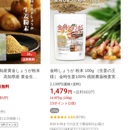
高知産黄金しょうが粉末
金時しょうが 粉末 100g ［生姜の王
可】 高知県産 黄金生姜
様］ 金時生姜100% 残留農薬検査実施
がパウダー ジンジャ
済み [02] NICHIGA(ニチガ)
2,139円(価格+送料)
料無料
ショウガ 無添加 温活
1,479
円
+送料660円
しょうが ショウガ 国産
倍UP)
14.8円/g (100g)
13
ポイント
(
1
倍)
100g
6件)
4.64
(97件)
定(土日祝除く)
8/10 6:00までの注文で最短8/21お届け
トUPジャンル