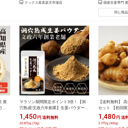
クックス産直楽天市場店
国産生姜専門 
同じ商品
 黄
マラソン期間限定ポイント3倍！【洞
【送料無料】 高
うが
穴熟成!文政六年創業】生姜パウダー
セット 【初回限
根生姜
しょうがパウダー 創業200年老舗 70g
金しょうが 大し
1,450
1,480
円
送料無料
円
送
四国産 無着色 無添加 除草剤不使用 生
お試し
20.8円/g (70g)
3.7円/g (400g)
姜 蒸し生姜 乾燥生姜 100％ 生姜粉末