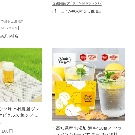
ポイントUPジャンル
しょうが屋木村 楽天市場店
)
注文で最短8/18お届け
トUPジャンル
 楽天市場店
シソ味 木村農園 ジン
ピクルス 梅シソ 無
細めで食べやすいスティ
)
g 愛知県産金時生姜の矢
＼高知県産 無添加 濃さ450倍／ クラ
,100円
そ梅酢に漬けました。
フトジンジャー パウダー 75g 送料無