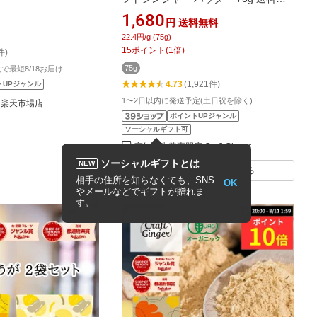
料理に添えて。漬け物
料 ジンジャーパウダー 生姜パウダー
1,680
円
送料無料
ショウガオール 国産 生姜 乾燥生姜 粉
22.4円/g (75g)
末 生姜湯 しょうがパウダー ショウガ
15
ポイント
(
1
倍)
件)
パウダー 温活 メール便
75g
注文で最短8/18お届け
4.73
(1,921件)
トUPジャンル
1〜2日以内に発送予定(土日祝を除く)
 楽天市場店
ポイントUPジャンル
ソーシャルギフト可
高知の生姜専門店 Craft Ginger
ソーシャルギフトとは
NEW
同じ商品を安い順で見る
相手の住所を知らなくても、SNS
OK
やメールなどでギフトが贈れま
す。