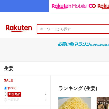
生姜
SALE
ランキング (生姜)
すべて
割引商品
2
半額商品
0