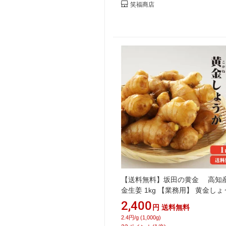
笑福商店
【送料無料】坂田の黄金 高知産
金生姜 1kg 【業務用】 黄金しょ
酢しょうが 紅茶 保存 生姜効能 
2,400
円
送料無料
生姜 しょうが ショウガ 国産
2.4円/g (1,000g)