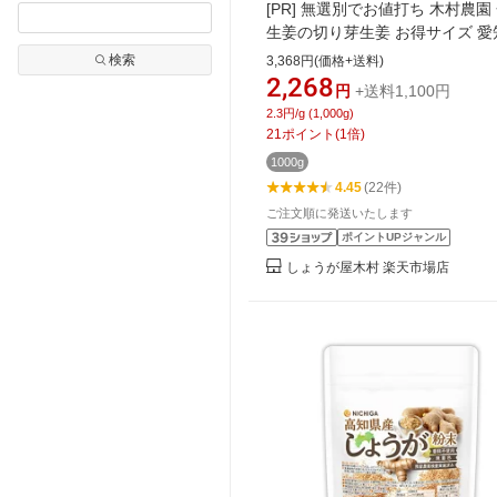
[PR]
無選別でお値打ち 木村農園
生姜の切り芽生姜 お得サイズ 愛
産金時生姜 無農薬 佃煮、野菜や
検索
3,368円(価格+送料)
類とのかき揚げ、しょうゆ漬け
2,268
円
+送料1,100円
召し上がりかたいろいろ。1kg 国
2.3円/g (1,000g)
姜 【1袋まで】
21
ポイント
(
1
倍)
1000g
4.45
(22件)
ご注文順に発送いたします
ポイントUPジャンル
しょうが屋木村 楽天市場店