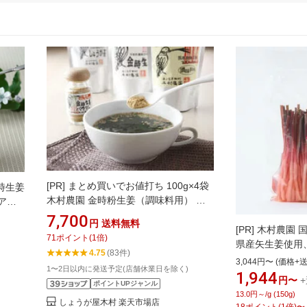
[PR]
まとめ買いでお値打ち 100g×4袋
金時生姜
木村農園 金時粉生姜（調味料用） 生
ア蜂
姜パウダー 国産 生姜粉末 無添加 調味
が屋木村
7,700
円
送料無料
料 飲料 生姜紅茶 生姜緑茶 お料理 粉末
[PR]
木村農園 国
姜紅茶
71
ポイント
(
1
倍)
生姜 ジンジャーパウダー 金時しょう
県産矢生姜使用
 ご当
4.75
(83件)
が パウダー 生姜ココア しょうがパウ
理にいろどりを
3,044円〜 (価格+
1〜2日以内に発送予定(店舗休業日を除く)
ダー
料理に添えて 業
1,944
円〜
+
ポイントUPジャンル
産 漬物 生姜 
13.0円～/g (150g)
しょうが屋木村 楽天市場店