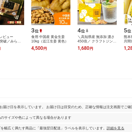
3
4
5
位
位
位
レビュー
食用 中国産 黄金生姜
＼高知県産 無添加 濃さ
熊本
0件突破／みらい
10kg（近江生姜 黄色）
450倍／ クラフトジンジ
月間
が （国産・黄
ャー パウダー 75g 送料
黄金
4,500
1,680
1,2
円
円
円
0％） メール便
無料 ジンジャーパウダ
姜 1
九州産の黄…
ー 生姜パウ…
セッ
とお届け日を表示しています。 お届け日は目安のため、正確な情報は注文画面でご確
品のサイズや色によって異なる場合があります
ズを幅広く満たす商品に「最強翌日配送」ラベルを表示しています。
詳細を見る