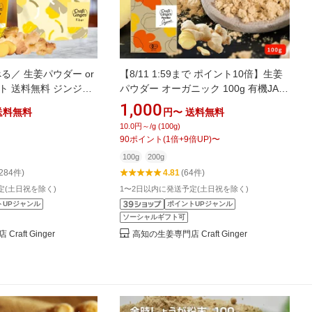
る／ 生姜パウダー or
【8/11 1:59まで ポイント10倍】生姜
ト 送料無料 ジンジャ
パウダー オーガニック 100g 有機JAS
ウガオール 無添加 無
認証 無添加 ジンジャーパウダー 有機
1,000
送料無料
円〜
送料無料
が 高知県産 生姜 粉末
生姜 粉末 国内製造 生姜専門店 スパイ
10.0円～/g (100g)
トジンジャー メール
ス
90
ポイント
(
1
倍+
9
倍UP)
〜
100g
200g
,284件)
4.81
(64件)
定(土日祝を除く)
1〜2日以内に発送予定(土日祝を除く)
トUPジャンル
ポイントUPジャンル
ソーシャルギフト可
raft Ginger
高知の生姜専門店 Craft Ginger