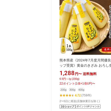
熊本県産《2024年7月度月間優
ップ受賞》黄金のきざみ おろし生
本 100g入り お買得 セット 熊
1,288
円〜
送料無料
《 送料無料 》【 おろししょうが
6.5円～/g (200g)
うが チューブ 生姜 ショウガ 生
22
ポイント
(
1
倍+
1
倍UP)
〜
がおろし 生姜 チューブ 冷え性対
200g
300g
400g
味 調味料 料理 国産 熊本県産 
4.72
(759件)
】
2〜5日に発送(店舗休業日を除く)
ポイントUPジャンル