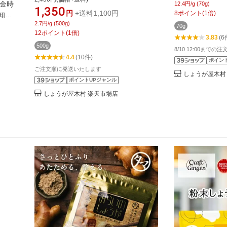
 金時
12.4円/g (70g)
佃煮、野菜や魚介類とのかき揚げ、し
1,350
ご飯のお供、お
円
+送料1,100円
8
ポイント
(
1
倍)
知県
ょうゆ漬けなどお召し上がりかたいろ
漬物 国産 生姜
2.7円/g (500g)
魚介
70g
いろ。【2袋まで】
12
ポイント
(
1
倍)
などお
3.83
(6
500g
産 生
8/10 12:00までの
4.4
(10件)
ポイン
ご注文順に発送いたします
しょうが屋木村
ポイントUPジャンル
しょうが屋木村 楽天市場店