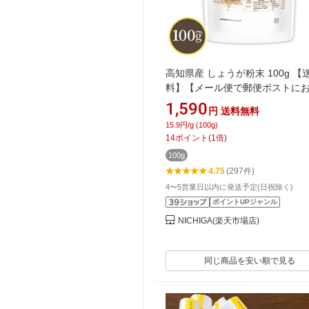
高知県産 しょうが粉末 100g 【
料】【メール便で郵便ポストに
け】【代引不可】【時間指定不
1,590
円
送料無料
[殺菌蒸し工程] 体の巡りをサポー
15.9円/g (100g)
着色 香料不使用 残留農薬検査実
14
ポイント
(
1
倍)
み 生姜 パウダー ウルトラ生姜 
100g
末 [04] NICHIGA(ニチガ)
4.75
(297件)
4〜5営業日以内に発送予定(日祝除く)
ポイントUPジャンル
NICHIGA(楽天市場店)
同じ商品を安い順で見る