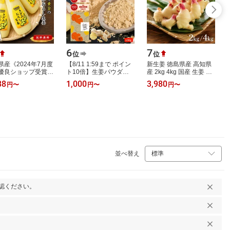
6
7
位
位
県産《2024年7月度
【8/11 1:59まで ポイン
新生姜 徳島県産 高知県
優良ショップ受賞》
ト10倍】生姜パウダー
産 2kg 4kg 国産 生姜 新
のきざみ おろし生
オーガニック 100g 有機
鮮 甘み やわらか 季節限
88
1,000
3,980
円
〜
円
〜
円
〜
本 100g入り お買得
JAS認証 無添加 ジンジ
定 業務用 大容量 家庭用
ト 熊本…
ャーパウダー…
薬味 …
並べ替え
認ください。