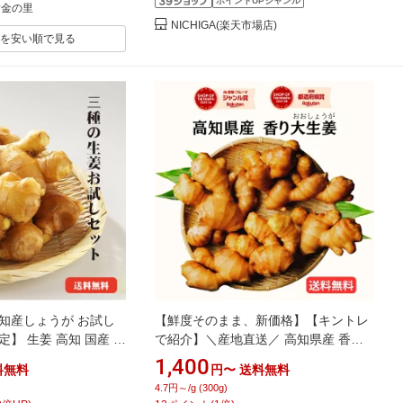
ポイントUPジャンル
黄金の里
NICHIGA(楽天市場店)
を安い順で見る
知産しょうが お試し
【鮮度そのまま、新価格】【キントレ
定】 生姜 高知 国産 黄
で紹介】＼産地直送／ 高知県産 香り
ょうが 三州しょうが
大生姜 （おおしょうが）300g / 1kg /
1,400
料無料
円〜
送料無料
2kg / 3kg 送料無料 無添加 業務用 大容
4.7円～/g (300g)
量 プロ仕様 国産 しょうが 生姜 ショウ