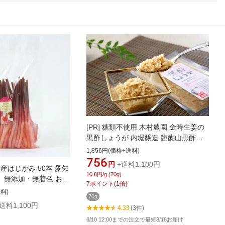
[PR]
糖類不使用 木村農園 金時生姜の
黒酢しょうが 内堀醸造 臨醐山黒酢使
用 甘さゼロの酢生姜 70g 生姜 酢し
1,856円(価格+送料)
ょうが 酢生姜 酢ショウガ 酢漬け 金時
756
円
+送料1,100円
産はじかみ 50本 愛知
生姜 金時しょうが 調味料 黒酢 漬物 漬
10.8円/g (70g)
、無添加・無着色 お料
け物 黒酢 健康 お取り寄せグルメ お土
7
ポイント
(
1
倍)
加える商品 お弁当、お
産 無添加食品 無着色
送料)
70g
務用に便利 袋入り 国
送料1,100円
4.33
(3件)
漬け物 甘酢生姜 赤い生姜
8/10 12:00までの注文で最短8/18お届け