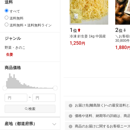
送料
すべて
送料無料
送料無料 + 送料無料ライン
1
2
位
位
冷凍 針生姜 1kg 中国産
＼お客様
ジャンル
30,80
1,250
円
のしょう
1,880
野菜・きのこ
金生姜10
送料無料
生姜
商品価格
~
お届け先(離島除く)への最安送料
検索
価格や送料、納期等の詳細は、商
産地（都道府県）
商品のお届けに関するお客様ニー