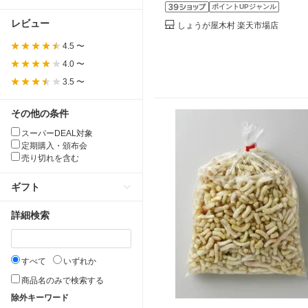
ポイントUPジャンル
レビュー
しょうが屋木村 楽天市場店
4.5 〜
4.0 〜
3.5 〜
その他の条件
スーパーDEAL対象
定期購入・頒布会
売り切れを含む
ギフト
詳細検索
すべて
いずれか
商品名のみで検索する
除外キーワード