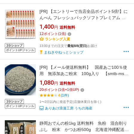
[PR]
【エントリーで当店全品ポイント5倍!】に
んべん フレッシュパックソフトプレミアム 本
枯鰹節 1.5g×30袋 (1.5g×10p×3個)
1,400
円
送料無料
12
ポイント
(
1
倍)
ランキング入賞
13:00までの注文で
最短8/8(翌日)
お届け
ポイントUPジャンル
まねきやねっとショップ
[PR]
【メール便送料無料】 国産あご100％使
用 無添加あご粉末 100g入り 【smtb-ms】
トビウオ 削り粉/魚粉/だし/
1,080
円
送料無料
20
ポイント
(
1
倍+
1
倍UP)
4
(1件)
1〜2日以内に発送予定(店舗休業日を除く)
ポイントUPジャンル
ありあけ浪漫工房 うちの海産
静岡おでんの粉1kg 送料無料 魚粉 混合削り
ぶし 粉末 かつお粉500g 北海道沖縄配送料