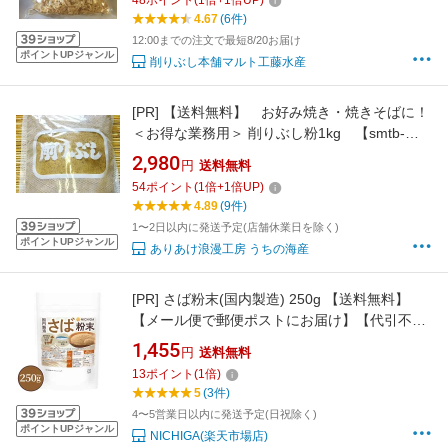
48
ポイント
(
1
倍+
1
倍UP)
ング
4.67
(6件)
12:00までの注文で最短8/20お届け
ポイントUPジャンル
削りぶし本舗マルト工藤水産
[PR]
【送料無料】 お好み焼き・焼きそばに！
＜お得な業務用＞ 削りぶし粉1kg 【smtb-
ms】けずり粉/削り粉/魚粉/だし/
2,980
円
送料無料
54
ポイント
(
1
倍+
1
倍UP)
4.89
(9件)
1〜2日以内に発送予定(店舗休業日を除く)
ポイントUPジャンル
ありあけ浪漫工房 うちの海産
[PR]
さば粉末(国内製造) 250g 【送料無料】
【メール便で郵便ポストにお届け】【代引不
可】【時間指定不可】たんぱく質豊富 保存料不
1,455
円
送料無料
使用 食塩不使用 無着色 [05] NICHIGA(ニチガ)
13
ポイント
(
1
倍)
5
(3件)
4〜5営業日以内に発送予定(日祝除く)
ポイントUPジャンル
NICHIGA(楽天市場店)