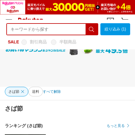
絞り込み (1)
ようこそ 楽天市場へ
ログイン
会員登録
SALE
割引商品
半額商品
さば節
送料
すべて解除
さば節
ランキング (さば節)
もっと見る