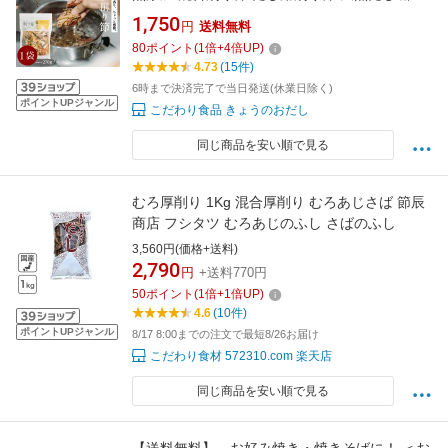
食 食育 食塩不使用 酵母エキス不使用 無塩 鰹節
1,750
円
送料無料
さば節 いわし節 出汁 京都 きょうのおだし 京の
80
ポイント
(
1
倍+
4
倍UP)
おだし 森野義
4.73
(15件)
6時まで決済完了で当日発送(休業日除く)
ポイントUPジャンル
こだわり食品 きょうのおだし
同じ商品を安い順で見る
むろ厚削り 1Kg 混合厚削り むろあじさば 節辰
商店 フシタツ むろあじのふし さばのふし
3,560円(価格+送料)
2,790
円
+送料770円
50
ポイント
(
1
倍+
1
倍UP)
4.6
(10件)
ポイントUPジャンル
8/17 8:00までの注文で最短8/26お届け
こだわり食材 572310.com 楽天店
同じ商品を安い順で見る