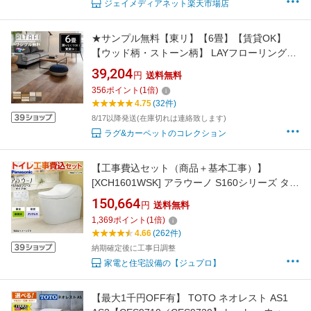
ジェイメディアネット楽天市場店
★サンプル無料【東リ】【6畳】【賃貸OK】
【ウッド柄・ストーン柄】 LAYフローリングピ
タフィー PITAFI （72枚/3ケース）かんたん施
39,204
円
送料無料
工 貼ってはがせる簡単リフォーム ★送料無料
356
ポイント
(
1
倍)
（北海道、沖縄県、離島は除きます）
4.75
(32件)
8/17以降発送(在庫切れは連絡致します)
ラグ&カーペットのコレクション
【工事費込セット（商品＋基本工事）】
[XCH1601WSK] アラウーノ S160シリーズ タイ
プ1K パナソニック トイレ 排水芯120・200mm
150,664
円
送料無料
手洗いなし ホワイト 壁リモコン付属 【楽天リ
1,369
ポイント
(
1
倍)
フォーム認定商品】 【クーポン有★2026/8/17
4.66
(262件)
迄】
納期確定後に工事日調整
家電と住宅設備の【ジュプロ】
【最大1千円OFF有】 TOTO ネオレスト AS1