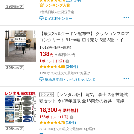
4.78
(1,572件)
ランキング入賞
7営業日以内に発送予定
DIY木材センター
【最大25％クーポン配布中】 クッションフロア
コンクリート 91cm幅 切り売り 6畳 8畳 トイレ
におすすめ モルタル グレー HM12005
1,018円(価格+送料)
HM12004 HM12006 おしゃれ 人気 リフォーム
138
円
+送料880円
床シート フロアシート フローリングマット マ
1
ポイント
(
1
倍)
ット DIY
4.65
(349件)
11:00までの注文で最短8/12お届け
壁紙屋本舗・カベガミヤホンポ
【レンタル版】 電気工事士 2種 技能試
レンタル
験セット 令和8年度版 全13問分の器具・電線セ
ット(2回練習分) 準備万端シリーズ「2種参考
18,300
円
送料無料
書・実技動画解説・オンラインセミナー動画・
166
ポイント
(
1
倍)
質問サービス付」【返却日:試験終了後1週間以
4.75
(16件)
内にご返送】(発送料・返送料無料)
8/13 9:00までの注文で最短8/14お届け