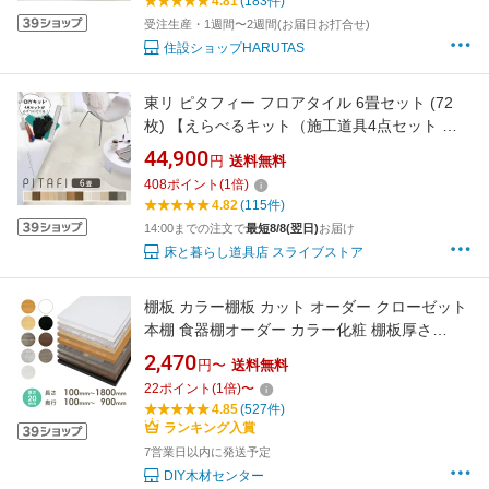
4.81
(183件)
送料無料
受注生産・1週間〜2週間(お届日お打合せ)
住設ショップHARUTAS
東リ ピタフィー フロアタイル 6畳セット (72
枚) 【えらべるキット（施工道具4点セット ／
お掃除道具4点セット）】 | 賃貸OK・現状回復
44,900
円
送料無料
可・フローリング調・床リフォーム 【土・日・
408
ポイント
(
1
倍)
祝日/配送指定可能店】置くだけフローリング
4.82
(115件)
14:00までの注文で
最短8/8(翌日)
お届け
床と暮らし道具店 スライブストア
棚板 カラー棚板 カット オーダー クローゼット
本棚 食器棚オーダー カラー化粧 棚板厚さ
20mm長さ100mm〜1800mm奥行100mm〜
2,470
円〜
送料無料
900mm長さ1面はテープ処理済みカラー棚板 オ
22
ポイント
(
1
倍)
〜
ーダー メイド 国内生産 フリーサイズ カラー
4.85
(527件)
ランキング入賞
7営業日以内に発送予定
DIY木材センター