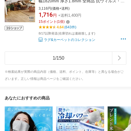
幅1820mm 厚さ1.8mm 全商品 抗ウィルス・抗
菌・防カビ機能
3,116円(価格+送料)
1,716
円
+送料1,400円
15
ポイント
(
1
倍)
4.64
(643件)
8/17以降発送(在庫切れは連絡致します)
ラグ&カーペットのコレクション
1
/
150
※検索結果が実際の商品内容（価格、送料、ポイント、在庫等）と異なる場合がご
ざいます。正しい情報は商品ページをご確認ください。
あなたにおすすめの商品