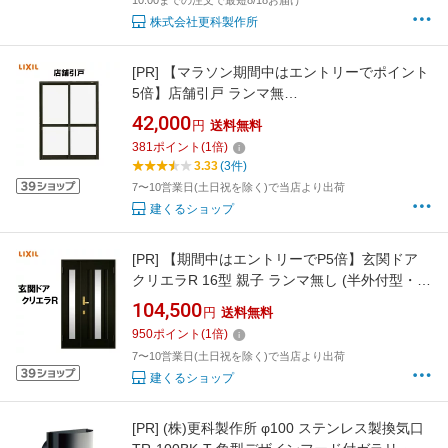
10:00までの注文で最短8/18お届け
株式会社更科製作所
[PR]
【マラソン期間中はエントリーでポイント
5倍】店舗引戸 ランマ無
16518（w1690mm×h1818mm）(内付・半外
42,000
円
送料無料
付)LIXIL アルミサッシ 窓 店舗ドア 土間用引き
381
ポイント
(
1
倍)
戸 TOSTEM トステム DIY リフォーム
3.33
(3件)
7〜10営業日(土日祝を除く)で当店より出荷
建くるショップ
[PR]
【期間中はエントリーでP5倍】玄関ドア
クリエラR 16型 親子 ランマ無し (半外付型・内
付型)LIXIL 玄関ドア おしゃれ アルミサッシ ド
104,500
円
送料無料
ア 玄関 トステム リフォーム DIY
950
ポイント
(
1
倍)
7〜10営業日(土日祝を除く)で当店より出荷
建くるショップ
[PR]
(株)更科製作所 φ100 ステンレス製換気口