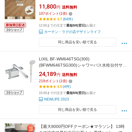
タイル 接着剤不要 木目調 石目調 モルタル クッ
11,800
円
送料無料
ションフロア フローリングマット 床暖房対応 1
107
ポイント
(
1
倍)
畳 3畳 6畳 10畳 DIY リフォーム ペット 犬猫 傷
4.7
(64件)
防止 防炎 日本製 (Y)
12:00までの注文で
最短8/8(翌日)
お届け
カーテン・ラグの店デザインライフ
同じ商品を安い順で見る
LIXIL BF-WM646TSG(300)
(BFWM646TSG300)シャワーバス水栓台付サー
モシャワー水栓
24,189
円
送料無料
219
ポイント
(
1
倍)
4.5
(4件)
15:00までの注文で
最短8/8(翌日)
お届け
NEWLIFE 2023
同じ商品を安い順で見る
【最大8000円OFFクーポン★マラソン】 13時