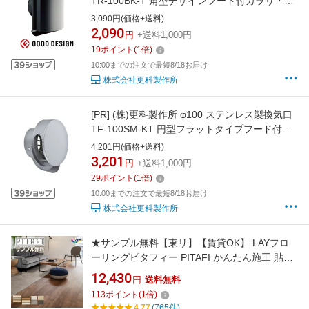
TR-100BK-T 角型デザインフード付ガラリ・ブ
ラック色・防虫網無
3,090円(価格+送料)
2,090
円
+送料1,000円
19
ポイント
(
1
倍)
10:00までの注文で最短8/18お届け
株式会社更科製作所
[PR]
(株)更科製作所 φ100 ステンレス製換気口
TF-100SM-KT 円型フラットタイプフード付ガ
ラリ・シルバーメタリック色・防虫網付・低圧
4,201円(価格+送料)
損
3,201
円
+送料1,000円
29
ポイント
(
1
倍)
10:00までの注文で最短8/18お届け
株式会社更科製作所
★サンプル無料【東リ】【賃貸OK】 LAYフロ
ーリングピタフィー PITAFI かんたん施工 貼っ
てはがせる簡単リフォーム (1ケース24枚入
12,430
円
送料無料
り）★送料無料（北海道、沖縄県、離島は除き
113
ポイント
(
1
倍)
ます）\ せっかくのリフォームだからいいもの
4.77
(765件)