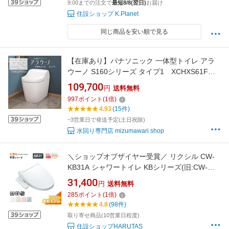
9:00までの注文で
最短8/8(翌日)
お届け
住設ショップ K.Planet
同じ商品を安い順で見る
【在庫あり】パナソニック 一体型トイレ アラ
ウーノ S160シリーズ タイプ1 XCHXS61F
床排水（標準）排水芯（120・200mm） 全自動
109,700
円
送料無料
おそうじトイレ タンクレストイレ ホワイト
997
ポイント
(
1
倍)
（本体CH1601WSL）（配管セットCH160F）
4.93
(15件)
Panasonic（XCH1601WS同等品）
~3営業日で発送予定(土日祝除)
水回り専門店 mizumawari shop
＼ショップオブザイヤー受賞／ リクシル CW-
KB31A シャワートイレ KBシリーズ(旧:CW-
KB31) LIXIL トイレ 便座 KB31 シャワーシート
31,400
円
送料無料
フルオートリモコン/手動選択可 INAX 保証付 最
285
ポイント
(
1
倍)
新モデル
4.8
(98件)
取り寄せ商品(10営業日程度)
住設ショップHARUTAS