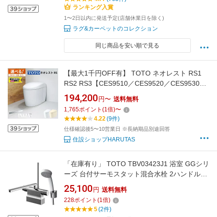
を！！/
ランキング入賞
1〜2日以内に発送予定(店舗休業日を除く)
ラグ&カーペットのコレクション
同じ商品を安い順で見る
【最大1千円OFF有】 TOTO ネオレスト RS1
RS2 RS3【CES9510／CES9520／CES9530】
トートー ウォシュレット 一体型便器【保証付
194,200
円〜
送料無料
き】選べるカラー／選べる仕様【送料無料】タ
1,765
ポイント
(
1
倍)
〜
ンクレス便器 タンクレストイレ
4.22
(9件)
仕様確認後5〜10営業日 ※長納期品別途回答
住設ショップHARUTAS
「在庫有り」 TOTO TBV03423J1 浴室 GGシリ
ーズ 台付サーモスタット混合水栓 2ハンドル取
り替え用 コンフォートウェーブシャワー 水栓
25,100
円
送料無料
金具
228
ポイント
(
1
倍)
5
(2件)