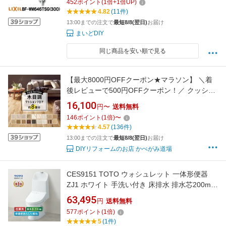
452
ポイント
(
1
倍+
1
倍UP)
4.82
(11件)
13:00までの注文で
最短8/8(翌日)
お届け
まいどDIY
同じ商品を安い順で見る
【最大8000円OFFクーポン★マラソン】 ＼着
後レビューで500円OFFクーポン！／ クッショ
ンフロア 木目調 約8畳用 住宅用 日本製 ホワイ
16,100
円〜
送料無料
ト グレイッシュ ナチュラル 白 アイボリー グレ
146
ポイント
(
1
倍)
〜
ージュ ブラウン 人気 フローリングシート おし
4.57
(136件)
ゃれ リフォーム DIY
13:00までの注文で
最短8/8(翌日)
お届け
DIYリフォームのお店 かべがみ道場
CES9151 TOTO ウォシュレット 一体形便器
ZJ1 ホワイト 手洗い付き 床排水 排水芯200mm
トイレ 在庫有り
63,495
円
送料無料
577
ポイント
(
1
倍)
5
(1件)