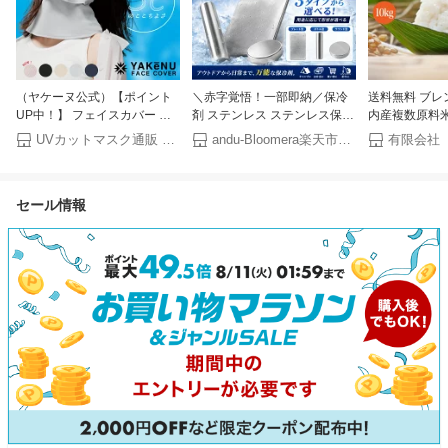
（ヤケーヌ公式）【ポイント
＼赤字覚悟！一部即納／保冷
送料無料 ブレン
UP中！】 フェイスカバー ヤ
剤 ステンレス ステンレス保冷
内産複数原料米
ケーヌ爽クール 洗えるUVカッ
剤 長時間 強力保冷 クーラー
UVカットマスク通販 MARUFUKU
andu-Bloomera楽天市場店
トマスク スポーツ マスク 息
ボックス 小型 繰り返し使える
苦しくない ネックカバー ネッ
冷蔵冷凍対応 熱中症対策 急速
クガード 紫外線対策 涼しい日
冷却 アイスパック お弁当 釣
セール情報
焼け予防 顔 首 ゴルフ テニス
り キャンプ BBQ
ランニング レジャー ガーデニ
ング 釣り [M便 1/3]