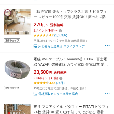
【販売実績 楽天トップクラス】東リ ピタフィ
ー レビュー1000件突破 賃貸OK！床のキズ防止
＆簡単DIYリフォーム◎ はってはがせるクッシ
270
円〜
送料無料
ョンフロア（1枚〜24枚）床 原状回復OK 吸着
2
ポイント
(
1
倍)
〜
フローリング フローリング［すぐ届くサンプ
4.7
(1,059件)
ル/最短翌日〜】
平日15時までの注文で当日出荷(休業日除く
床と暮らし道具店 スライブストア
電線 VVFケーブル 1.6mm×3芯 100m 富士電
線 YAZAKI 弥栄電線 カワイ電線 住電日立 愛知
電線 協和電線
23,500
円
送料無料
213
ポイント
(
1
倍)
4.55
(74件)
13時迄にご注文で当日発送。※振込は除く
電材買取センター楽天市場店
東リ フロアタイル ピタフィー PITAFI ピタフィ
24枚 賃貸OK 置くだけ 貼ってはがせる 吸着床