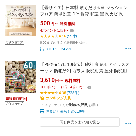
【畳サイズ】日本製 敷くだけ簡単 クッション
フロア 簡単設置 DIY 賃貸 和室 畳 防カビ 防菌
防水 撥水 防滑 敷くだけ簡単 フローリングマッ
500
円〜
送料無料
ト フロアマット 国産 子供 衝撃吸収 プレイマッ
4
ポイント
(
1
倍)
〜
ト 防音 木目 大理石調 マット 6畳 8畳 10畳 12
4.16
(55件)
畳 15畳 18畳 20畳 住宅用
9:00までの注文で最短8/9お届け
UTOPIE JAPAN
【P5倍★17日10時迄】砂利 庭 60L アイリスオ
ーヤマ 防犯砂利 ガラス 防犯対策 屋外 防犯用品
防草砂利 雑草対策 ガーデニング 冷害の予防 じ
3,610
円〜
送料無料
ゃり 砂利石 庭砂利 茶 グレー ピンク 3色ミック
160
ポイント
(
1
倍+
4
倍UP)
〜
ス 大粒 防犯防草のジャリ *
4.38
(728件)
ランキング入賞
14:00までの注文で
最短8/8(翌日)
お届け
住まいと暮らしの110番
同じ商品を安い順で見る