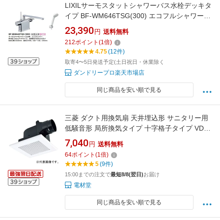
LIXILサーモスタットシャワーバス水栓デッキタ
イプ BF-WM646TSG(300) エコフルシャワーヘ
ッド 吐水口長さ::300mm
23,390
円
送料無料
212
ポイント
(
1
倍)
4.75
(12件)
取寄4〜5日発送予定(土日祝日・休業除く
ダンドリープロ楽天市場店
同じ商品を安い順で見る
三菱 ダクト用換気扇 天井埋込形 サニタリー用
低騒音形 局所換気タイプ 十字格子タイプ VD-
13ZC14
7,040
円
送料無料
64
ポイント
(
1
倍)
5
(9件)
15:00までの注文で
最短8/8(翌日)
お届け
電材堂
同じ商品を安い順で見る