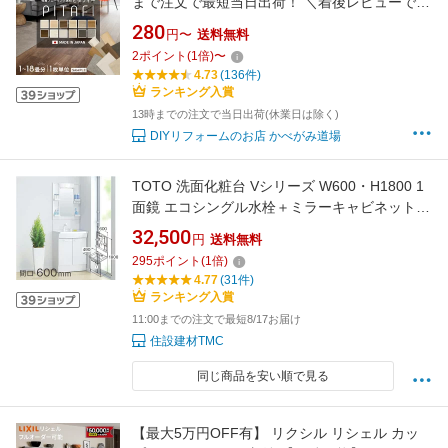
まで注文で最短当日出荷！ ＼着後レビューで
500円OFFクーポン！／ ピタフィー 賃貸OK 置
280
円〜
送料無料
くだけ はがせる 吸着 フロアタイル 原状復帰 東
2
ポイント
(
1
倍)
〜
リ PITAFI 1枚売り 約1〜18畳分
4.73
(136件)
ランキング入賞
13時までの注文で当日出荷(休業日は除く)
DIYリフォームのお店 かべがみ道場
TOTO 洗面化粧台 Vシリーズ W600・H1800 1
面鏡 エコシングル水栓＋ミラーキャビネット
LED照明【送料無料・メーカー直送】
32,500
円
送料無料
（LDPB060BAGEN2A+LMPB060B1GDG1G）
295
ポイント
(
1
倍)
【最安値に挑戦中】
4.77
(31件)
ランキング入賞
11:00までの注文で最短8/17お届け
住設建材TMC
同じ商品を安い順で見る
【最大5万円OFF有】 リクシル リシェル カッ