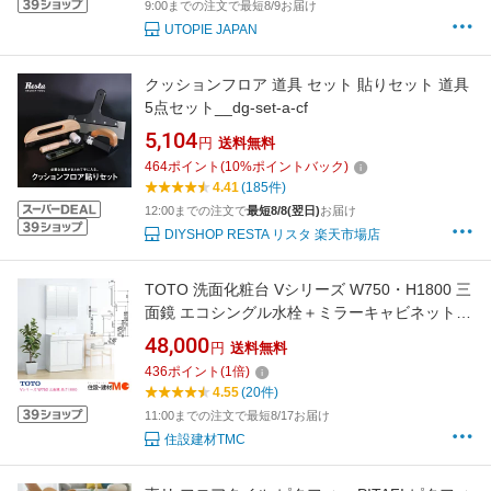
9:00までの注文で最短8/9お届け
UTOPIE JAPAN
クッションフロア 道具 セット 貼りセット 道具
5点セット__dg-set-a-cf
5,104
円
送料無料
464
ポイント
(
10
%ポイントバック)
4.41
(185件)
12:00までの注文で
最短8/8(翌日)
お届け
DIYSHOP RESTA リスタ 楽天市場店
TOTO 洗面化粧台 Vシリーズ W750・H1800 三
面鏡 エコシングル水栓＋ミラーキャビネット
LED照明【送料無料・メーカー直送】 送料無料
48,000
円
送料無料
（LDPB075BAGEN2A+LMPB075B3GDG1G）
436
ポイント
(
1
倍)
【最安値に挑戦中】
4.55
(20件)
11:00までの注文で最短8/17お届け
住設建材TMC