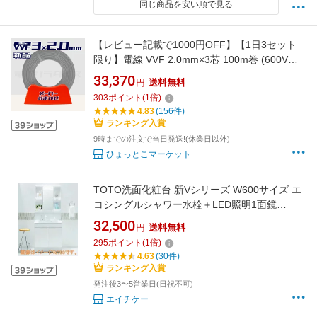
同じ商品を安い順で見る
【レビュー記載で1000円OFF】【1日3セット
限り】電線 VVF 2.0mm×3芯 100m巻 (600V灰
色) 【国内メーカー 矢崎・富士・住電HST・
33,370
円
送料無料
弥栄・愛知・協和・カワイからおまかせ発送】
303
ポイント
(
1
倍)
Va線 電線パラダイスは即日発送｜vvf2.0-3c
4.83
(156件)
100m｜vvf2.0 3c｜
ランキング入賞
9時までの注文で当日発送!(休業日以外)
ひょっとこマーケット
TOTO洗面化粧台 新Vシリーズ W600サイズ エ
コシングルシャワー水栓＋LED照明1面鏡
（LDPB060BAGEN2A+LMPB060B1GDG1G）
32,500
円
送料無料
送料無料
295
ポイント
(
1
倍)
4.63
(30件)
ランキング入賞
発注後3〜5営業日(日祝不可)
エイチケー