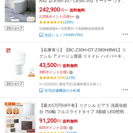
AS2【CES9710／CES9720】トートー ウォシ
ュレット 一体型便器 【保証付き】選べるカラ
242,900
円〜
送料無料
ー／選べる仕様【送料無料】タンクレス便器 タ
2,208
ポイント
(
1
倍)
〜
ンクレストイレ
4.8
(10件)
仕様確認後5〜10営業日 ※長納期品別途回答
住設ショップHARUTAS
【在庫有り】【BC-Z30H+DT-Z380H/BW1】リ
クシル アメージュ便器 リトイレ ハイパーキラ
ミック床排水 (Sトラップ) 一般地 手洗付
43,500
円
送料無料
BW1(ピュアホワイト) LIXIL
395
ポイント
(
1
倍)
4.55
(11件)
1〜2日以内に発送予定(店舗休業日を除く)
住宅設備機器の小松屋
【最大5万円OFF有】リクシル ピアラ 洗面化粧
台 750幅 フルスライドタイプ 3面鏡 LED照明
全収納 【AR3FH-755SY + MAR2-753TXS】扉
91,200
円
送料無料
スタンダード メーカー保証付 モデル 最新モデ
829
ポイント
(
1
倍)
ル 75cm LIXIL 洗面台 コンパクト リフォーム