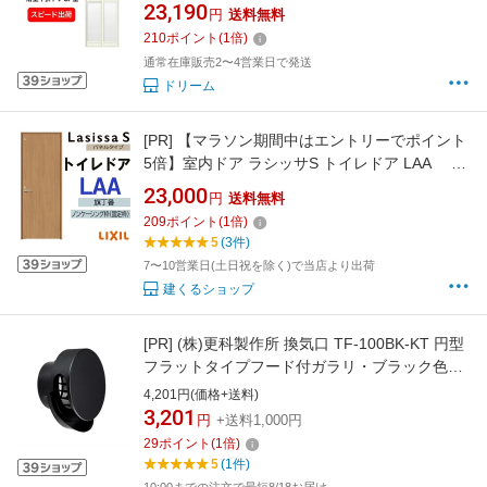
07-○J 規格 0717/0718 W750×H1750/1818mm
23,190
円
送料無料
LIXIL/リクシル SF型 浴室ドア 交換 リフォーム
210
ポイント
(
1
倍)
DIY kenzai
通常在庫販売2〜4営業日で発送
ドリーム
[PR]
【マラソン期間中はエントリーでポイント
5倍】室内ドア ラシッサS トイレドア LAA
05520・0620・06520・0720・0820・0920
23,000
円
送料無料
LIXIL 室内建具 建具 室内建材 ドア 扉 リフォー
209
ポイント
(
1
倍)
ム DIY
5
(3件)
7〜10営業日(土日祝を除く)で当店より出荷
建くるショップ
[PR]
(株)更科製作所 換気口 TF-100BK-KT 円型
フラットタイプフード付ガラリ・ブラック色・
防虫網付・低圧損
4,201円(価格+送料)
3,201
円
+送料1,000円
29
ポイント
(
1
倍)
5
(1件)