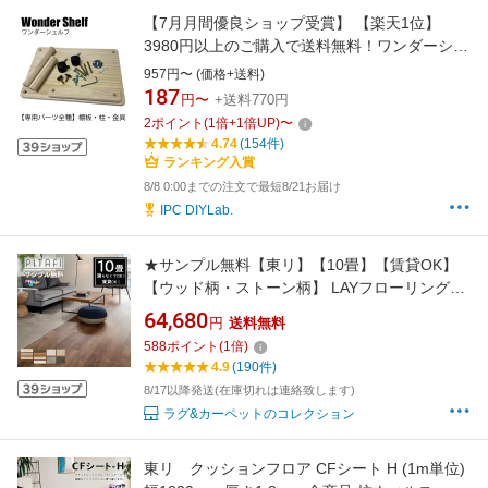
【7月月間優良ショップ受賞】 【楽天1位】
3980円以上のご購入で送料無料！ワンダーシェ
ルフ 棚板 柱 専用金具 オープンラック 木製 ラ
957円〜 (価格+送料)
ック シェフル 棚 天然木 木製 本棚 本 収納 収納
187
円〜
+送料770円
棚 おしゃれ スリム モンテッソーリ教育 かたづ
2
ポイント
(
1
倍+
1
倍UP)
〜
け 絵本ラック
4.74
(154件)
ランキング入賞
8/8 0:00までの注文で最短8/21お届け
IPC DIYLab.
★サンプル無料【東リ】【10畳】【賃貸OK】
【ウッド柄・ストーン柄】 LAYフローリングピ
タフィー PITAFI （120枚/5ケース）かんたん施
64,680
円
送料無料
工 貼ってはがせる簡単リフォーム★送料無料
588
ポイント
(
1
倍)
（北海道、沖縄県、離島は除きます）
4.9
(190件)
8/17以降発送(在庫切れは連絡致します)
ラグ&カーペットのコレクション
東リ クッションフロア CFシート H (1m単位)