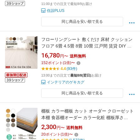
11:00までの注文で最短8/9お届け
住設PLUS
同じ商品を安い順で見る
フローリングシート 敷くだけ 床材 クッション
フロア 6畳 4.5畳 8畳 10畳 江戸間 賃貸 DIY 手
軽 原状回復OK キズ防止 抗菌 防カビ 防水 チー
16,780
円〜
送料無料
ク/ハードメイプル/ウォールナット/ビアンコ/ベ
152
ポイント
(
1
倍)
〜
トンタイル
4.4
(93件)
13:00までの注文で
最短8/8(翌日)
お届け
インテリアのゲキカグ
同じ商品を安い順で見る
棚板 カラー棚板 カット オーダー クローゼット
本棚 食器棚オーダー カラー化粧 棚板厚さ
15mm長さ100mm〜1800mm奥行100mm〜
2,300
円〜
送料無料
900mm長さ1面はテープ処理済みカラー棚板 オ
20
ポイント
(
1
倍)
〜
ーダー メイド 国内生産 フリーサイズ カラー