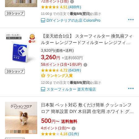
72
ポイント
(
1
倍)
グ材*
4.51
(488件)
11:00までの注文で
最短8/8(翌日)
お届け
DIYインテリアのお店 ColorsPro
【楽天総合1位】 スターフィルター 換気扇フィ
ルター レンジフードフィルター レンジフィル
ターカバー 6枚(6枚×1袋)[SF02中サイズ] シロ
3,920円(価格+送料)
ッコファン 不燃性ガラス 繊維タイプ ヒルナン
3,260
円
+送料660円
デス!で紹介 新居 新築 一人暮らし 節約 便利グ
58
ポイント
(
1
倍+
1
倍UP)
ッズ 新生活 引っ越し
4.72
(643件)
ランキング入賞
12:00までの注文で
最短8/8(翌日)
お届け
スターフィルター 楽天市場店
日本製 ペット対応 敷くだけ簡単 クッションフ
ロア 簡単設置 DIY 木目調 住宅用 ホワイト グレ
イッシュ ナチュラル 白 グレージュ 人気 クッシ
500
円〜
送料無料
ョンシート おしゃれ リフォーム 6畳 8畳 10畳
4
ポイント
(
1
倍)
〜
12畳 15畳 18畳 20畳 和室 畳 防カビ 防菌 防水
4.16
(31件)
撥水 防滑