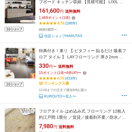
プボード キッチン収納 【見積可能】 LIXIL キ
ッチンボード DIY 施主支給 ローカウンター セ
161,600
円
送料無料
ラミックトップ可 【打合せしてからオーダー】
1,469
ポイント
(
1
倍)
保証付【工事依頼可】
4.78
(188件)
納期4週間〜
住設ショップHARUTAS
特典付き！東リ 【 ピタフィー 貼るだけ 吸着フ
ロア タイル 】 LAYフローリング 厚さ2mm 置
くだけ 吸着 床材 既設の床に 重ねる 原状復帰
330
円〜
送料無料
賃貸 回復 クッションフロア かんたん DIY マン
15
ポイント
(
1
倍+
4
倍UP)
〜
ション アパート 自分でできる サンプル 手軽 リ
4.75
(433件)
フォーム リノベーション シンプル
ランキング入賞
12:00までの注文で最短8/9お届け
KUROUTO〜玄人〜
フロアタイル はめ込み式 フローリング 12枚入
約江戸間 1畳分 ／賃貸／接着剤不要／防水／床
暖房対応／土足OK ／畳の上 木目 白 DIY 置く
7,980
円
送料無料
だけ 感覚 床 マット フロアマット *フローリン