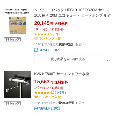
タブチ エコパック UPC10-10ECO20M サイズ
10A 長さ 20M エコキュート ヒートポンプ 配管
20,145
円
送料無料
183
ポイント
(
1
倍)
5
(5件)
ランキング入賞
15:00までの注文で
最短8/8(翌日)
お届け
NEWLIFE 2023
同じ商品を安い順で見る
KVK KF800T サーモシャワー水栓
15,663
円
送料無料
142
ポイント
(
1
倍)
4.79
(43件)
ランキング入賞
15:00までの注文で
最短8/8(翌日)
お届け
NEWLIFE 2023