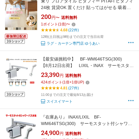
東リ フロアタイル ピタフィー PITAFI ピタフィ
24枚 賃貸OK 置くだけ 貼ってはがせる 吸着床
タイル 接着剤不要 木目調 石目調 モルタル クッ
200
円〜
送料無料
ションフロア フローリングマット 床暖房対応 1
1
ポイント
(
1
倍)
〜
畳 3畳 6畳 10畳 DIY リフォーム ペット 犬猫 傷
4.68
(22件)
防止 防炎 日本製 (Y) 最強配送
12時(土日祝は9時)までの注文で当日出荷
ラグ・カーテン専門店 ゆうあい
【最安値挑戦中】 BF-WM646TSG(300)
【8月12日出荷】 LIXIL・INAX サーモスタッ
ト付シャワーバス水栓 デッキ(台付)タイ
23,390
円
送料無料
プ 浴槽、カウンターデッキ面に取付けるタ
424
ポイント
(
1
倍+
1
倍UP)
イプのシャワー水栓
4.81
(27件)
11:00までの注文で最短8/13お届け
スイスイマート
『在庫あり』 INAX/LIXIL BF-
WM646TSG(300) サーモスタット付シャワー
バス水栓 エコフルスプレーシャワー クロマー
24,900
円
送料無料
レS デッキタイプ 一般地 [☆2]