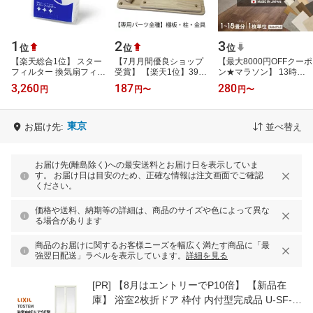
1
2
3
位
位
位
【楽天総合1位】 スター
【7月月間優良ショップ
【最大8000円OFFクーポ
フィルター 換気扇フィル
受賞】 【楽天1位】3980
ン★マラソン】 13時ま
ター レンジフードフィル
円以上のご購入で送料無
で注文で最短当日出荷！
3,260
187
280
円
円
〜
円
〜
ター レンジフィルターカ
料！ワンダーシェルフ 棚
＼着後レビューで500円
バー 6…
板 柱 専…
OFFクーポン…
東京
お届け先:
並べ替え
お届け先(離島除く)への最安送料とお届け日を表示していま
す。 お届け日は目安のため、正確な情報は注文画面でご確認
ください。
価格や送料、納期等の詳細は、商品のサイズや色によって異な
る場合があります
商品のお届けに関するお客様ニーズを幅広く満たす商品に「最
強翌日配送」ラベルを表示しています。
詳細を見る
[PR]
【8月はエントリーでP10倍】 【新品在
庫】 浴室2枚折ドア 枠付 内付型完成品 U-SF-