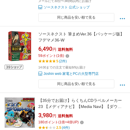
メールにて30分〜3時間以内にお届け
ソースネクスト 公式ショップ
同じ商品を安い順で見る
ソースネクスト 筆まめVer.36【パッケージ版】
フデマメ36-W
6,490
円
送料無料
59
ポイント
(
1
倍)
5
(2件)
14:00までの注文で最短8/9お届け
Joshin web 家電とPCの大型専門店
同じ商品を安い順で見る
【35分でお届け】らくちんCDラベルメーカー
23 【メディアナビ】【Media Navi】【ダウン
ロード版】
3,980
円
送料無料
180
ポイント
(
1
倍+
4
倍UP)
2.5
(4件)