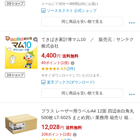
メールにて30分〜3時間以内にお届け
ソースネクスト 公式ショップ
同じ商品を安い順で見る
てきぱき家計簿マム10 ／ 販売元：サンテク
株式会社
4,400
円
送料無料
40
ポイント
(
1
倍)
4.5
(2件)
今すぐダウンロードしていただけます。
楽天ブックス(ダウンロード)
同じ商品を安い順で見る
プラス レーザー用ラベルA4 12面 四辺余白角丸
500枚 LT-502S まとめ買い 業務用 箱売り 箱買
い ケース買い レーザー用ラベルシール 粘着ラ
12,028
円
送料無料
ベル用紙
109
ポイント
(
1
倍)