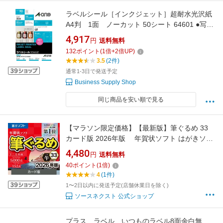
ラベルシール［インクジェット］超耐水光沢紙
A4判 1面 ノーカット 50シート 64601 ●写真
用|写真印刷用ラベル●内容物表示用●収納表示用
4,917
円
送料無料
●備品表示用 合成紙＋インクジェット専用塗工
132
ポイント
(
1
倍+
2
倍UP)
[エーワン]
3.5
(2件)
通常1-3日で発送予定
Business Supply Shop
同じ商品を安い順で見る
【マラソン限定価格】【最新版】筆ぐるめ 33
カード版 2026年版 年賀状ソフト はがきソフ
ト 年賀状作成 喪中はがき作成 送料無料 ソー
4,480
円
送料無料
スネクスト 2026年度版 人気 使いやすい 年賀状
40
ポイント
(
1
倍)
印刷 DM作成 顧客管理
4
(1件)
1〜2日以内に発送予定(店舗休業日を除く)
ソースネクスト 公式ショップ
プラス ラベル いつものラベル8面余白無