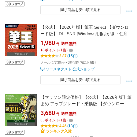
同じ商品を安い順で見る
【公式】【2026年版】筆王 Select 【ダウンロ
ード版】 DL_SNR [Windows用][はがき・住所録
ソフト] 年賀状ソフト はがきソフト 年賀状作
1,980
円
送料無料
成 ソースネクスト 年賀状 2026年
18
ポイント
(
1
倍)
3.87
(15件)
メールにて30分〜3時間以内にお届け
ソースネクスト 公式ショップ
同じ商品を安い順で見る
【マラソン限定価格】【公式】【2026年版】筆
まめ アップグレード・乗換版 【ダウンロード
版】 DL_SNR[Windows用][はがき・住所録ソフ
3,680
円
送料無料
ト] 年賀状ソフト はがきソフト 年賀状作成 喪
33
ポイント
(
1
倍)
中はがき作成 送料無料 ソースネクスト 2026年
4.46
(13件)
度版 人気 年賀状印刷
ランキング入賞