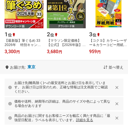
1
2
3
位
位
位
【最新版】筆ぐるめ 33
【マラソン限定価格】
【コクヨ】カラーレーザ
2026年 特別キャンペ
【公式】【2026年版】筆
ー＆カラーコピー用紙厚
ーン版 【ダウンロード
まめ アップグレード・乗
紙用紙 LBP-F31 A4100
3,300
3,680
959
円
円
円
版】 DL_SNR
換版 【ダウンロード版】
枚
DL_SNR[Wi…
東京
お届け先:
並べ替え
お届け先(離島除く)への最安送料とお届け日を表示していま
す。 お届け日は目安のため、正確な情報は注文画面でご確認
ください。
価格や送料、納期等の詳細は、商品のサイズや色によって異な
る場合があります
商品のお届けに関するお客様ニーズを幅広く満たす商品に「最
強翌日配送」ラベルを表示しています。
詳細を見る