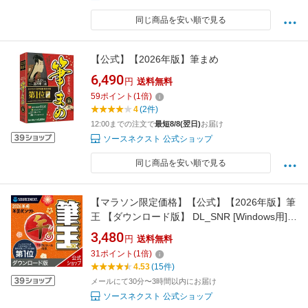
同じ商品を安い順で見る
【公式】【2026年版】筆まめ
6,490
円
送料無料
59
ポイント
(
1
倍)
4
(2件)
12:00までの注文で
最短8/8(翌日)
お届け
ソースネクスト 公式ショップ
同じ商品を安い順で見る
【マラソン限定価格】【公式】【2026年版】筆
王 【ダウンロード版】 DL_SNR [Windows用]
[はがき・住所録ソフト] 年賀状ソフト はがき
3,480
円
送料無料
ソフト 年賀状作成 喪中はがき作成 ソース
31
ポイント
(
1
倍)
ネクスト 年賀状 2026年
4.53
(15件)
メールにて30分〜3時間以内にお届け
ソースネクスト 公式ショップ