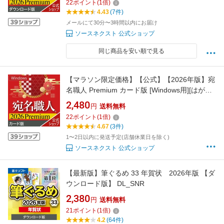
22
ポイント
(
1
倍)
ネクスト 年賀状印刷 2026年
4.43
(7件)
メールにて30分〜3時間以内にお届け
ソースネクスト 公式ショップ
同じ商品を安い順で見る
【マラソン限定価格】【公式】【2026年版】宛
名職人 Premium カード版 [Windows用][はが
き・住所録ソフト]年賀状作成 年賀状ソフト
2,480
円
送料無料
はがき作成ソフト ソースネクスト 年賀状印
22
ポイント
(
1
倍)
刷 2026年
4.67
(3件)
1〜2日以内に発送予定(店舗休業日を除く)
ソースネクスト 公式ショップ
【最新版】筆ぐるめ 33 年賀状 2026年版 【ダ
ウンロード版】 DL_SNR
2,380
円
送料無料
21
ポイント
(
1
倍)
4.2
(64件)