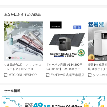
あなたにおすすめの商品
＼楽天総合1位！／ リファ ス
【クーポン利用で144,800円
楽天1位 猛暑
トレートアイロン プロ
8/4 20:00~】EcoFlow ポータ
風 スポットク
STRAIGHT IRON PRO ツヤ髪
ブル電源 ソーラーパネル セッ
トカバー付 窓
MTG ONLINESHOP
EcoFlow公式楽天市場店
海外対応 ヘアアイロン コテ
ト DELTA 3 Max
し窓 テラス窓 腰
プレゼント ギフト 無料保証
2048Wh+220W 長寿命 大容量
日 11畳30L/
ツヤ 傷みにくい ダメージレス
5年保証 蓄電池 発電機 バッテ
庭用 エアコン
セール情報
ヘアケア 誕生日 記念日 湿気
リー 太陽光発電 防災グッズ
ン クーラー 
MTG 365日ダメージレス
キャンプ 停電 エコフロー
ー 移動式エア