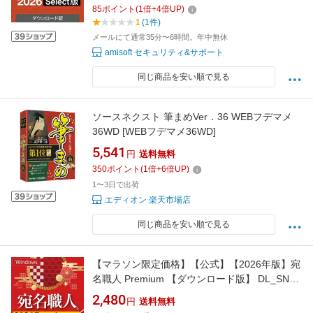
85
ポイント
(
1
倍+
4
倍UP)
1
(1件)
メールにて通常35分〜6時間。年中無休
amisoft セキュリティ&サポート
同じ商品を安い順で見る
ソースネクスト 筆まめVer．36 WEBフデマメ
36WD [WEBフデマメ36WD]
5,541
円
送料無料
350
ポイント
(
1
倍+
6
倍UP)
1〜3日で出荷
エディオン 楽天市場店
同じ商品を安い順で見る
【マラソン限定価格】【公式】【2026年版】宛
名職人 Premium 【ダウンロード版】 DL_SNR
[Windows用][はがき・住所録ソフト]年賀状作
2,480
円
送料無料
成 年賀状ソフト はがき作成ソフト ソース