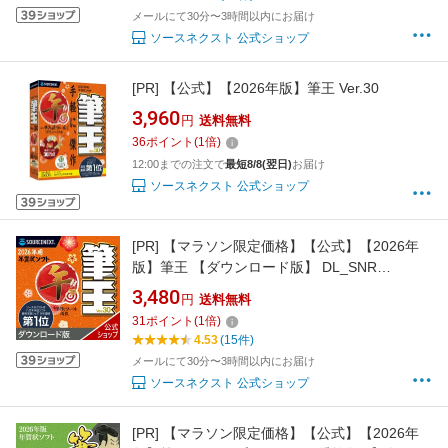
使いやすい 年賀状印刷 DM作成 顧客管理
メールにて30分〜3時間以内にお届け
ソースネクスト 公式ショップ
[PR]
【公式】【2026年版】筆王 Ver.30
3,960
円
送料無料
36
ポイント
(
1
倍)
12:00までの注文で
最短8/8(翌日)
お届け
ソースネクスト 公式ショップ
[PR]
【マラソン限定価格】【公式】【2026年
版】筆王 【ダウンロード版】 DL_SNR
[Windows用][はがき・住所録ソフト] 年賀状ソ
3,480
円
送料無料
フト はがきソフト 年賀状作成 喪中はがき
31
ポイント
(
1
倍)
作成 ソースネクスト 年賀状 2026年
4.53
(15件)
メールにて30分〜3時間以内にお届け
ソースネクスト 公式ショップ
[PR]
【マラソン限定価格】【公式】【2026年