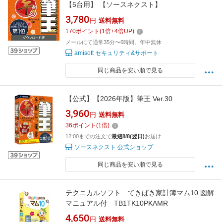
【5台用】 【ソースネクスト】
3,780
円
送料無料
170
ポイント
(
1
倍+
4
倍UP)
メールにて通常35分〜6時間。年中無休
amisoft セキュリティ&サポート
同じ商品を安い順で見る
【公式】【2026年版】筆王 Ver.30
3,960
円
送料無料
36
ポイント
(
1
倍)
12:00までの注文で
最短8/8(翌日)
お届け
ソースネクスト 公式ショップ
同じ商品を安い順で見る
テクニカルソフト てきぱき家計簿マム10 図解
マニュアル付 TB1TK10PKAMR
4,650
円
送料無料