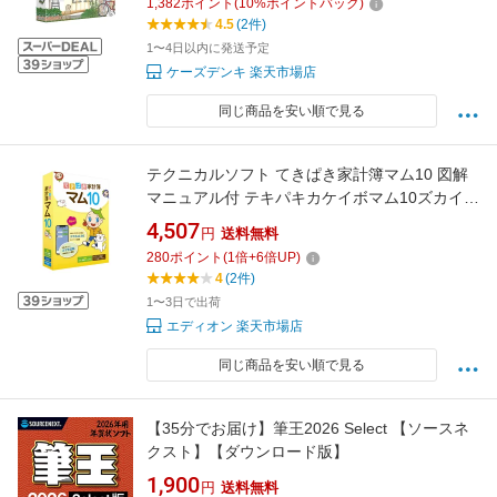
1,382
ポイント
(
10
%ポイントバック)
4.5
(2件)
1〜4日以内に発送予定
ケーズデンキ 楽天市場店
同じ商品を安い順で見る
テクニカルソフト てきぱき家計簿マム10 図解
マニュアル付 テキパキカケイボマム10ズカイマ
ニWC [テキパキカケイボマム10ズカイマニWC]
4,507
円
送料無料
280
ポイント
(
1
倍+
6
倍UP)
4
(2件)
1〜3日で出荷
エディオン 楽天市場店
同じ商品を安い順で見る
【35分でお届け】筆王2026 Select 【ソースネ
クスト】【ダウンロード版】
1,900
円
送料無料