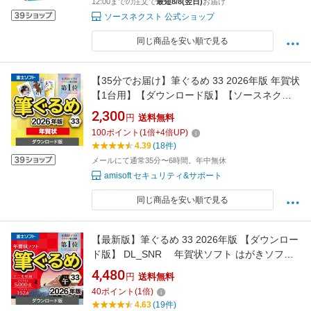
12:00までの注文で
最短8/8(翌日)
お届け
ソースネクスト 公式ショップ
同じ商品を安い順で見る
【35分でお届け】筆ぐるめ 33 2026年版 年賀状
【1台用】【ダウンロード版】【ソースネクス
ト】
2,300
円
送料無料
100
ポイント
(
1
倍+
4
倍UP)
4.39
(18件)
メールにて通常35分〜6時間。年中無休
amisoft セキュリティ&サポート
同じ商品を安い順で見る
【最新版】筆ぐるめ 33 2026年版 【ダウンロー
ド版】 DL_SNR 年賀状ソフト はがきソフト
年賀状作成 喪中はがき作成 送料無料 ソース
4,480
円
送料無料
ネクスト 2026年度版 人気 使いやすい 年賀状印
40
ポイント
(
1
倍)
刷 DM作成 顧客管理
4.63
(19件)