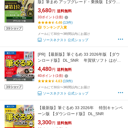
版】筆まめ アップグレード・乗換版 【ダウン
ロード版】 DL_SNR[Windows用][はがき・住所
3,680
円
送料無料
録ソフト] 年賀状ソフト はがきソフト 年賀状作
33
ポイント
(
1
倍)
成 喪中はがき作成 送料無料 ソースネクスト
4.46
(13件)
2026年度版 人気 年賀状印刷
ランキング入賞
メールにて30分〜3時間以内にお届け
ソースネクスト 公式ショップ
[PR]
【最新版】筆ぐるめ 33 2026年版 【ダウ
ンロード版】 DL_SNR 年賀状ソフト はがき
ソフト 年賀状作成 喪中はがき作成 送料無料
4,480
円
送料無料
ソースネクスト 2026年度版 人気 使いやすい 年
40
ポイント
(
1
倍)
賀状印刷 DM作成 顧客管理
4.63
(19件)
メールにて30分〜3時間以内にお届け
ソースネクスト 公式ショップ
【最新版】筆ぐるめ 33 2026年 特別キャンペ
ーン版 【ダウンロード版】 DL_SNR
3,300
円
送料無料