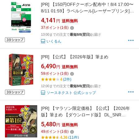
[PR]
【150円OFFクーポン配布中！8/4 17:00〜
8/11 01:59】ラベルシール[レーザープリンタ]
(100枚) 12面［28362］ エーワン
4,141
円
送料無料
37
ポイント
(
1
倍)
13:00までの注文で
最短8/8(翌日)
お届け
いくるん
[PR]
【公式】【2026年版】筆まめ
6,490
円
送料無料
59
ポイント
(
1
倍)
4
(2件)
12:00までの注文で
最短8/8(翌日)
お届け
ソースネクスト 公式ショップ
[PR]
【マラソン限定価格】【公式】【2026年
版】筆まめ 【ダウンロード版】 DL_SNR
[Windows用][はがき・住所録ソフト] 年賀状ソ
5,480
円
送料無料
フト はがきソフト 年賀状作成 喪中はがき作
49
ポイント
(
1
倍)
成 送料無料 ソースネクスト 2026年度版 人気
4.36
(11件)