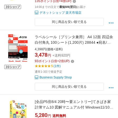
135
ポイント
(
1
倍+
4
倍UP)
14:00までの注文で
最短8/8(翌日)
お届け
デネットショップ 楽天市場店
同じ商品を安い順で見る
ラベルシール［プリンタ兼用］ A4 12面 四辺余
白付角丸 100シート(1,200片) 28844 ●宛名/差
出人用●内容物表示用●収納表示用●備品表示用
4,398円(価格+送料)
上質紙 [エーワン]
3,478
円
+送料920円
93
ポイント
(
1
倍+
2
倍UP)
5
(1件)
通常1-3日で発送予定
Business Supply Shop
同じ商品を安い順で見る
[全品P5倍8/4 20時〜要エントリー]てきぱき家
計簿マム10 図解マニュアル付 Windows11/10対
応 TB1TK10PKAM-R サンテク
5,280
円
送料無料