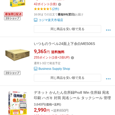
42
ポイント
(
1
倍)
5
(2件)
16:00までの注文で
最短8/8(翌日)
お届け
コジマ楽天市場店
同じ商品を安い順で見る
いつものラベル24面上下余白ME506S
9,365
円
送料無料
255
ポイント
(
1
倍+
2
倍UP)
通常1-3日で発送予定
Business Supply Shop
同じ商品を安い順で見る
デネット かんたん住所録Pro8 Win 住所録 宛名
印刷 ハガキ 封筒 宛名シール タックシール 管理
3,640円(価格+送料)
2,990
円
+送料650円