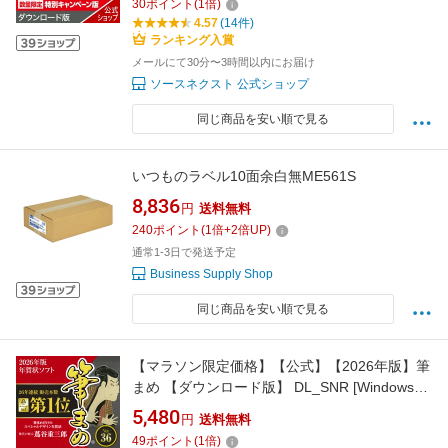
30
ポイント
(
1
倍)
4.57
(14件)
ランキング入賞
メールにて30分〜3時間以内にお届け
ソースネクスト 公式ショップ
同じ商品を安い順で見る
いつものラベル10面余白無ME561S
8,836
円
送料無料
240
ポイント
(
1
倍+
2
倍UP)
通常1-3日で発送予定
Business Supply Shop
同じ商品を安い順で見る
【マラソン限定価格】【公式】【2026年版】筆
まめ 【ダウンロード版】 DL_SNR [Windows用]
[はがき・住所録ソフト] 年賀状ソフト はがきソ
5,480
円
送料無料
フト 年賀状作成 喪中はがき作成 送料無料 ソ
49
ポイント
(
1
倍)