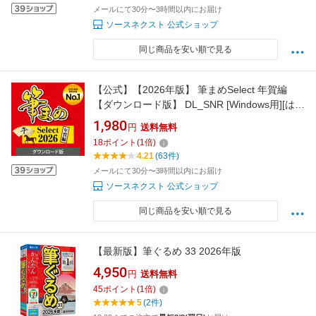
メールにて30分〜3時間以内にお届け
ソースネクスト 公式ショップ
同じ商品を安い順で見る
【公式】【2026年版】 筆まめSelect 年賀編
【ダウンロード版】 DL_SNR [Windows用][はが
き・住所録ソフト] 年賀状ソフト はがきソフト
1,980
円
送料無料
年賀状作成 ソースネクスト 2026年度版 人気 使
18
ポイント
(
1
倍)
いやすい 簡単
4.21
(63件)
メールにて30分〜3時間以内にお届け
ソースネクスト 公式ショップ
同じ商品を安い順で見る
【最新版】筆ぐるめ 33 2026年版
4,950
円
送料無料
45
ポイント
(
1
倍)
5
(2件)