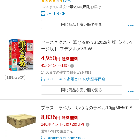
4
(1件)
16:00までの注文で
最短8/8(翌日)
お届け
JET PRICE
同じ商品を安い順で見る
ソースネクスト 筆ぐるめ 33 2026年版【パッケ
ージ版】 フデグルメ33-W
4,950
円
送料無料
45
ポイント
(
1
倍)
14:00までの注文で最短8/9お届け
Joshin web 家電とPCの大型専門店
同じ商品を安い順で見る
プラス ラベル いつものラベル10面ME501S
8,836
円
送料無料
240
ポイント
(
1
倍+
2
倍UP)
通常1-3日で発送予定
Business Supply Shop