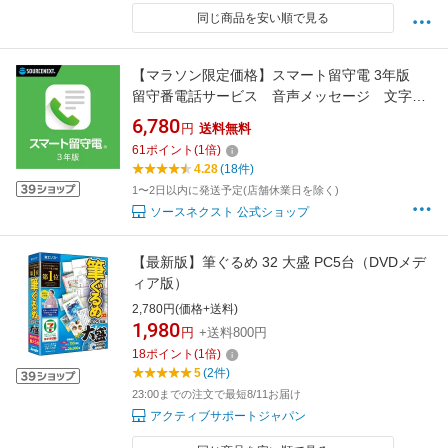
同じ商品を安い順で見る
【マラソン限定価格】スマート留守電 3年版
留守番電話サービス 音声メッセージ 文字起
こし 自動転送
6,780
円
送料無料
61
ポイント
(
1
倍)
4.28
(18件)
1〜2日以内に発送予定(店舗休業日を除く)
ソースネクスト 公式ショップ
【最新版】筆ぐるめ 32 大盛 PC5台（DVDメデ
ィア版）
2,780円(価格+送料)
1,980
円
+送料800円
18
ポイント
(
1
倍)
5
(2件)
23:00までの注文で最短8/11お届け
アクティブサポートジャパン