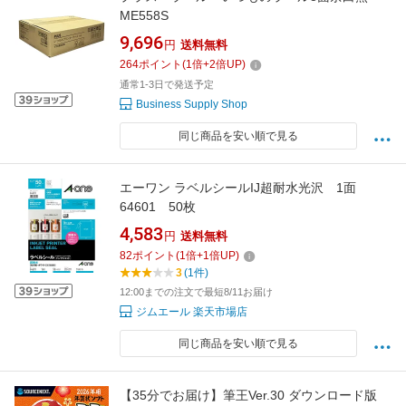
ME558S
9,696
円
送料無料
264
ポイント
(
1
倍+
2
倍UP)
通常1-3日で発送予定
Business Supply Shop
同じ商品を安い順で見る
エーワン ラベルシールIJ超耐水光沢 1面
64601 50枚
4,583
円
送料無料
82
ポイント
(
1
倍+
1
倍UP)
3
(1件)
12:00までの注文で最短8/11お届け
ジムエール 楽天市場店
同じ商品を安い順で見る
【35分でお届け】筆王Ver.30 ダウンロード版