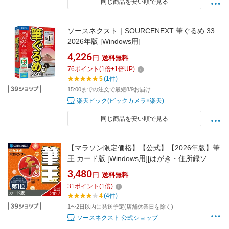
同じ商品を安い順で見る
ソースネクスト｜SOURCENEXT 筆ぐるめ 33
2026年版 [Windows用]
4,226
円
送料無料
76
ポイント
(
1
倍+
1
倍UP)
5
(1件)
15:00までの注文で最短8/9お届け
楽天ビック(ビックカメラ×楽天)
同じ商品を安い順で見る
【マラソン限定価格】【公式】【2026年版】筆
王 カード版 [Windows用][はがき・住所録ソフ
ト] 年賀状ソフト はがきソフト 年賀状作
3,480
円
送料無料
成 喪中はがき作成 ソースネクスト 年賀
31
ポイント
(
1
倍)
状 2026年
4
(4件)
1〜2日以内に発送予定(店舗休業日を除く)
ソースネクスト 公式ショップ