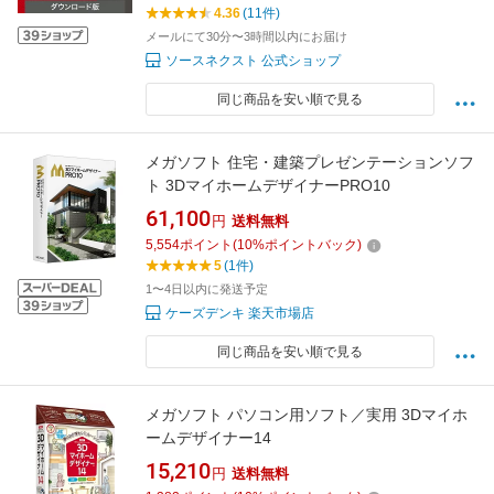
ースネクスト 2026年度版 人気 使いやすい 年賀
4.36
(11件)
状印刷 DM作成 顧客管理
メールにて30分〜3時間以内にお届け
ソースネクスト 公式ショップ
同じ商品を安い順で見る
メガソフト 住宅・建築プレゼンテーションソフ
ト 3DマイホームデザイナーPRO10
61,100
円
送料無料
5,554
ポイント
(
10
%ポイントバック)
5
(1件)
1〜4日以内に発送予定
ケーズデンキ 楽天市場店
同じ商品を安い順で見る
メガソフト パソコン用ソフト／実用 3Dマイホ
ームデザイナー14
15,210
円
送料無料