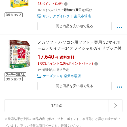
48
ポイント
(
1
倍)
16:00までの注文で
最短8/8(翌日)
お届け
サンテクダイレクト 楽天市場店
同じ商品を安い順で見る
メガソフト パソコン用ソフト／実用 3Dマイホ
ームデザイナー14オフィシャルガイドブック付
17,640
円
送料無料
1,603
ポイント
(
10
%ポイントバック)
1〜4日以内に発送予定
ケーズデンキ 楽天市場店
同じ商品を安い順で見る
1
/
150
※検索結果が実際の商品内容（価格、送料、ポイント、在庫等）と異なる場合がご
ざいます。正しい情報は商品ページをご確認ください。