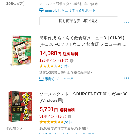
メールにて通常35分〜6時間。年中無休
amisoft セキュリティ&サポート
同じ商品を安い順で見る
簡単作成 らくらく飲食店メニュー3【CH-09】
[チェス PCソフトウェア 飲食店 メニュー表 作
成ソフト メニューブック タブレット]
14,080
円
送料無料
128
ポイント
(
1
倍)
4
(1件)
通常1-3営業日弊社出荷※欠品時除く
素敵なメニュー屋
ソースネクスト｜SOURCENEXT 筆まめVer.36
[Windows用]
5,701
円
送料無料
51
ポイント
(
1
倍)
4.4
(5件)
15:00までの注文で最短8/9お届け