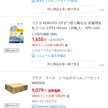
楽天ビック(ビックカメラ×楽天)
同じ商品を安い順で見る
コクヨ KOKUYO 1片ずつ切り離せる 衣服用名
札ラベル 1片51×91mm（20枚入） KPC-U10-
20
2,145円(価格+送料)
1,655
円
+送料490円
30
ポイント
(
1
倍+
1
倍UP)
12:00までの注文で最短8/11お届け
ジムエール 楽天市場店
同じ商品を安い順で見る
プラス ラベル いつものラベル ノーカット
ME500S
9,079
円
送料無料
246
ポイント
(
1
倍+
2
倍UP)
通常1-3日で発送予定
Business Supply Shop