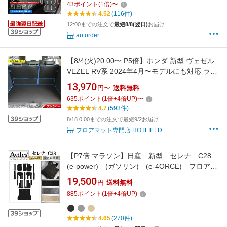
43
ポイント
(
1
倍)
〜
防水 ズレ防止 ラバーマット TPE ゴムマット カ
4.52
(116件)
スタム パーツ 車用
12:00までの注文で
最短8/8(翌日)
お届け
autorder
【8/4(火)20:00〜 P5倍】ホンダ 新型 ヴェゼル
VEZEL RV系 2024年4月〜モデルにも対応 ラゲ
ッジルームマット カーボンファイバー調 リア
13,970
円〜
送料無料
ルラバー 送料無料 HOTFIELD 車 内装パーツ カ
635
ポイント
(
1
倍+
4
倍UP)
〜
ー用品 日本製
4.7
(593件)
8/18 0:00までの注文で最短9/2お届け
フロアマット専門店 HOTFIELD
【P7倍 マラソン】日産 新型 セレナ C28
(e‐power) (ガソリン) (e-4ORCE) フロアマ
ット + ステップマット + ラゲッジマット(トラ
19,500
円
送料無料
ンクマット)【高品質で最安値に挑戦】【在庫品
885
ポイント
(
1
倍+
4
倍UP)
は当日発送可】
4.65
(270件)