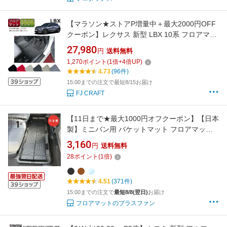
【マラソン★ストアP増量中＋最大2000円OFF
クーポン】レクサス 新型 LBX 10系 フロアマッ
ト ラゲッジマット（プレミアム） ゴム 防水 日
27,980
円
送料無料
本製 空気触媒加工
1,270
ポイント
(
1
倍+
4
倍UP)
4.73
(96件)
15:00までの注文で最短8/15お届け
FJ CRAFT
【11日まで★最大1000円オフクーポン】【日本
製】ミニバン用 バケットマット フロアマット
3D 立体マット 防水 リア用 汎用 カーマット 汚
3,160
円
送料無料
れ防止 ゴム 水洗い OK 後部座席 2列目 3列目
28
ポイント
(
1
倍)
釣り 車中泊 車マットヴォクシー ハイエース 送
料無料
4.51
(371件)
15:00までの注文で
最短8/8(翌日)
お届け
フロアマットのプラスファン