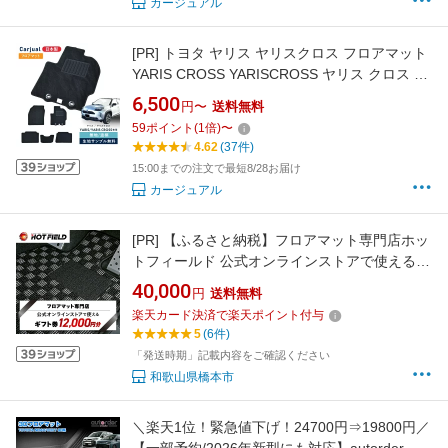
カージュアル
[PR]
トヨタ ヤリス ヤリスクロス フロアマット
YARIS CROSS YARISCROSS ヤリス クロス ガ
ソリン ハイブリッド カーマット カーペットマ
6,500
円〜
送料無料
ット フロアカーペット カーペット 内装 マット
59
ポイント
(
1
倍)
〜
パーツ 社外 アクセサリー 汚れ防止 カスタマイ
4.62
(37件)
ズ グッズ フロアーマット 10系 10 15系 15 系
15:00までの注文で最短8/28お届け
カージュアル
[PR]
【ふるさと納税】フロアマット専門店ホッ
トフィールド 公式オンラインストアで使える
12,000円ギフト券_ トランクマット ラゲッジマ
40,000
円
送料無料
ット 車 自動車 カー用品 カーマット アクセサリ
楽天カード決済で楽天ポイント付与
ー 内装 人気 【1310966】
5
(6件)
「発送時期」記載内容をご確認ください
和歌山県橋本市
＼楽天1位！緊急値下げ！24700円⇒19800円／