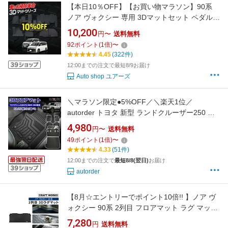
【本日10％OFF】【お買い物マラソン】90系
ノア ヴォクシー 専用 3Dマットセット ペダルマ
ット 2列目 マット下マット スポーツマット ラ
10,200
円〜
送料無料
ゲッジサイド ラゲッジ下段 VOXY 90 NOAH フ
92
ポイント
(
1
倍)
〜
ロアマット 運転席 助手席 足元 トレー 砂 防汚
4.45
(322件)
水 掃除 パーツ TOYOTA [2]
12:00までの注文で最短8/9お届け
Auto shop ユアーズ
＼マラソン限定●5%OFF／＼楽天1位／
autorder トヨタ 新型 ランドクルーザー250 ラ
ンクル 250 3D フロアマット マット 荷台 マッ
4,980
円〜
送料無料
ト 防水 カーマット ラバーマット ラゲッジマッ
49
ポイント
(
1
倍)
〜
ト 荷室 マット フルセット ゴムマット 立体 内
4.33
(51件)
装 カスタム パーツ
12:00までの注文で
最短8/8(翌日)
お届け
autorder
【8月☆エントリーでポイント10倍!! 】ノア ヴ
ォクシー 90系 2列目 フロアマット ラグ マット
2列目 フロア ラゲッジ マット 3D 新型 防水 汚
7,280
円
送料無料