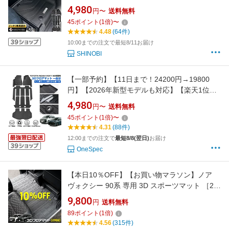
ロアマット カーマット3Dマット TOYOTA トヨ
4,980
円〜
送料無料
タ 防水 車中泊 アウトドア 釣り サーフィン フ
45
ポイント
(
1
倍)
〜
ロントマット ラゲッジマット 汚れ防止 傷ガー
4.48
(64件)
ド キャンプ 海 山 川 車種別専用
10:00までの注文で最短8/11お届け
SHINOBI
【一部予約】【11日まで！24200円→19800
円】【2026年新型モデルも対応】【楽天1位】
Cartist トヨタ 新型 ノア ヴォクシー 90系 3D フ
4,980
円〜
送料無料
ロアマット ラゲッジマット 7人乗り 8人乗り 一
45
ポイント
(
1
倍)
〜
台分 フロア 荷台 荷室 マット 防水 カーゴマッ
4.31
(88件)
ト ラバーマット カー用品 TPE
12:00までの注文で
最短8/8(翌日)
お届け
OneSpec
【本日10％OFF】【お買い物マラソン】ノア
ヴォクシー 90系 専用 3D スポーツマット ［2列
目］ NOAH VOXY セカンドマット 2列目マット
9,800
円
送料無料
フロアマット 防水 ゴミ 汚れ 掃除 キズ 防止 カ
89
ポイント
(
1
倍)
バー保護 TOYOTA トヨタ [1]
4.56
(315件)