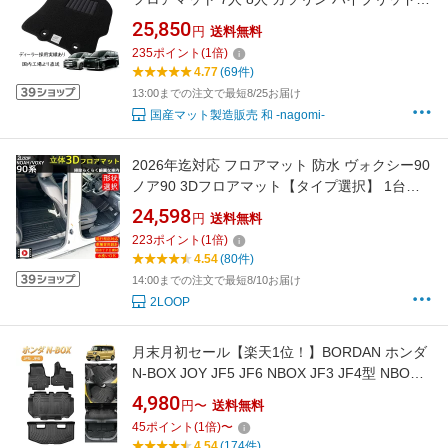
対応 フルセット 一式 ステップマット ラゲッジ
25,850
円
送料無料
付き ブラック 日本製 トヨタ 社外品 純正 スト
235
ポイント
(
1
倍)
ッパー 全グレード対応 令和4年1月以降車に適
4.77
(69件)
合
13:00までの注文で最短8/25お届け
国産マット製造販売 和 -nagomi-
2026年迄対応 フロアマット 防水 ヴォクシー90
ノア90 3Dフロアマット【タイプ選択】 1台分
ラゲッジマット 等選択 専用設計 愛車をガード
24,598
円
送料無料
すぐ外せる すぐ水洗い 水拭きで いつでもクリ
223
ポイント
(
1
倍)
ーンな車内に 送迎車 アウトドア お手入れ楽々
4.54
(80件)
ウォータープルーフ 新型
14:00までの注文で最短8/10お届け
2LOOP
月末月初セール【楽天1位！】BORDAN ホンダ
N-BOX JOY JF5 JF6 NBOX JF3 JF4型 NBOX
フロアマット ラゲッジマット 荷室マット 3D ラ
4,980
円〜
送料無料
バーマット セカンドラグマット 防水防汚 耐摩
45
ポイント
(
1
倍)
〜
擦 滑り防止 カーマット エヌボックス カスタム
4.54
(174件)