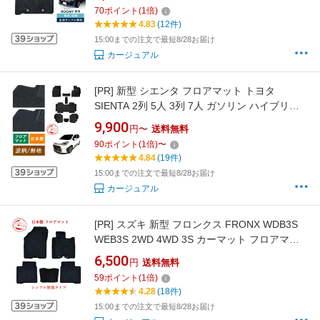
カーペット マット カー用品 内装用品 カスタマ
70
ポイント
(
1
倍)
イズ カバー 社外 ブラック 専用 足元 車 系 カス
4.83
(12件)
タム パーツ アクセサリー グッズ 汚れ防止
15:00までの注文で最短8/28お届け
カージュアル
[PR]
新型 シエンタ フロアマット トヨタ
SIENTA 2列 5人 3列 7人 ガソリン ハイブリッ
ド カーマット フロアーマット カーペットマッ
9,900
円〜
送料無料
ト カーペット カバー 内装 足元 フロアカーペッ
90
ポイント
(
1
倍)
〜
ト カー用品 マット 10 10系 15 15系 MXPL10G
4.84
(19件)
MXPC10G MXPL15G Z G X 汚れ防止 社外 ア
15:00までの注文で最短8/28お届け
クセサリー
カージュアル
[PR]
スズキ 新型 フロンクス FRONX WDB3S
WEB3S 2WD 4WD 3S カーマット フロアマッ
ト フロアーマット カーペットマット カーペッ
6,500
円
送料無料
ト フロアカーペット フロアーカーペット カー
59
ポイント
(
1
倍)
ペット カー用品 カバー 内装 社外マット アクセ
4.28
(18件)
サリー 社外 日本製 マット 汚れ防止 無地 パー
15:00までの注文で最短8/28お届け
ツ 部品