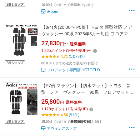
れ防止 傷ガード 車種別専用設計
10:00までの注文で最短8/14お届け
iRoom
【8/4(火)20:00〜 P5倍】トヨタ 新型対応 ノア
ヴォクシー 90系 2026年5月〜対応 フロアマッ
ト+ステップマット+トランクマット ラゲッジマ
27,830
円〜
送料無料
ット ◆カーボンファイバー調 リアルラバー
1,265
ポイント
(
1
倍+
4
倍UP)
〜
HOTFIELD 『送料無料 noah voxy toyota カー
4.71
(1,079件)
マット ホットフィールド』 日本製
8/18 0:00までの注文で最短9/2お届け
フロアマット専門店 HOTFIELD
【P7倍 マラソン】【防水マット】トヨタ 新
型 ノア ヴォクシー 90系 フロアマット +
トランクマット【カーボン柄】
25,800
円
送料無料
1,170
ポイント
(
1
倍+
4
倍UP)
4.56
(91件)
15:00までの注文で
最短8/8(翌日)
お届け
アヴィレスストア