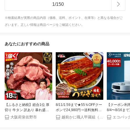
1
/
150
※検索結果が実際の商品内容（価格、送料、ポイント、在庫等）と異なる場合がご
ざいます。正しい情報は商品ページをご確認ください。
あなたにおすすめの商品
【ふるさと納税】総合1位 厚
8/11/1:59まで★55％OFFクー
【クーポン利用で
切り 牛タン 訳あり 暴れ盛り
ポンで24,980円⇒送料無料
8/4〜8/16
牛たん うなぎ 塩たん 食べ比
11,241円！お中元 ギフト 希少
機 DEEBOT N
大阪府泉佐野市
越前かに職人甲羅組（DENSHOKU）
べ セット プレミアム たん元
な 国産 うなぎ 蒲焼き 超特大
エコバックス E
薄切り 定期便 サイズ不揃い
サイズ 220g前後×5尾 ウナギ
水拭き メーカ