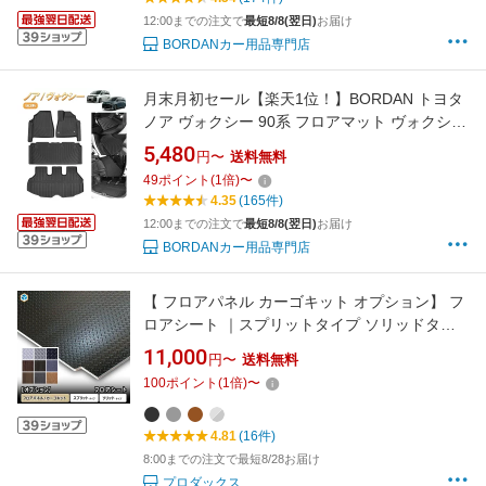
パーツ カーゴマット 1年保証
12:00までの注文で
最短8/8(翌日)
お届け
BORDANカー用品専門店
月末月初セール【楽天1位！】BORDAN トヨタ
ノア ヴォクシー 90系 フロアマット ヴォクシー
90系 ラゲッジマット 防水防汚 荷室マット ラバ
5,480
円〜
送料無料
ーマット セカンドラグマット 耐摩擦 滑り防止
49
ポイント
(
1
倍)
〜
カスタム パーツ カーゴマット NOAH VOXY 90
4.35
(165件)
系 1年保証
12:00までの注文で
最短8/8(翌日)
お届け
BORDANカー用品専門店
【 フロアパネル カーゴキット オプション】 フ
ロアシート ｜スプリットタイプ ソリッドタイ
プ カスタム フロアパネル ハードフロア 重歩行
11,000
円〜
送料無料
長尺シート クッションフロア 滑り止め 床板 床
100
ポイント
(
1
倍)
〜
張りキットフロアマット 荷室 ポンリューム 内
装 ハイエース キャラバン プロダックス
4.81
(16件)
8:00までの注文で最短8/28お届け
プロダックス