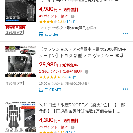
【一部予約/2026年新型にも対応】autorder ト
ヨタ 新型 ノア ヴォクシー 90系 3D マット フロ
4,980
円〜
送料無料
アマット ラゲッジマット カーゴマット 荷台 荷
49
ポイント
(
1
倍)
〜
室マット フルセット 防水 耐汚れ 水洗い ゴムマ
4.24
(145件)
ット 内装 カスタム パーツ
12:00までの注文で
最短8/8(翌日)
お届け
autorder
【マラソン★ストアP増量中＋最大2000円OFF
クーポン】トヨタ 新型 ノア ヴォクシー 90系
フロアマット ラゲッジマット サイドステップ
29,980
円
送料無料
マット （スタンダード） ゴム 防水 日本製 空気
1,360
ポイント
(
1
倍+
4
倍UP)
触媒加工
4.85
(346件)
15:00までの注文で最短8/15お届け
FJ CRAFT
＼11日迄！限定5％OFF／【楽天1位】 【一部
予約】【正規品＆累計販売数1万個突破】
Cartist トヨタ 新型 アルファード ヴェルファイ
4,380
円〜
送料無料
ア 40系 3D フロアマット ラゲッジマット 防水
39
ポイント
(
1
倍)
〜
ALPHARD VELLFIRE カーゴマット カーマット
4.22
(36件)