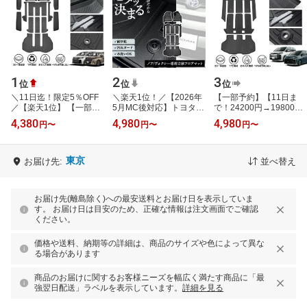
1
2
3
位
位
位
＼11日迄！限定5％OFF
＼楽天1位！／【2026年
【一部予約】【11日ま
／【楽天1位】 【一部予
5月MC後対応】トヨタ
で！24200円→19800
約】【正規品＆累計販売
ノア ヴォクシー 90系 フ
円】【2026年新型モデル
4,380
4,980
4,980
円
〜
円
〜
円
〜
数1万個突破】Cartist ト
ロアマット 7人乗り 運転
も対応】【楽天1位】
ヨタ 新型 …
席 助手席 2…
Cartist トヨタ 新…
東京
お届け先:
並べ替え
お届け先(離島除く)への最安送料とお届け日を表示していま
す。 お届け日は目安のため、正確な情報は注文画面でご確認
ください。
価格や送料、納期等の詳細は、商品のサイズや色によって異な
る場合があります
商品のお届けに関するお客様ニーズを幅広く満たす商品に「最
強翌日配送」ラベルを表示しています。
詳細を見る