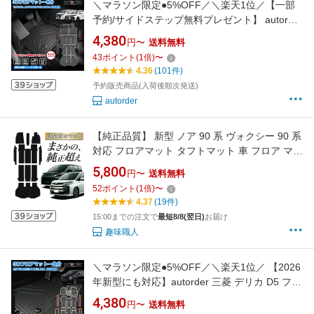
＼マラソン限定●5%OFF／＼楽天1位／【一部
予約/サイドステップ無料プレゼント】 autorder
トヨタ 新型 アルファード 40系 ヴェルファイア
4,380
円〜
送料無料
40系 3D フロアマット 運転席 助手席 二列目 三
43
ポイント
(
1
倍)
〜
列目 ラゲッジマット 荷台 荷室 一台分 防水 耐
4.36
(101件)
汚れ 水洗い 立体 内装 パーツ
予約販売商品(入荷後順次発送)
autorder
【純正品質】 新型 ノア 90 系 ヴォクシー 90 系
対応 フロアマット タフトマット 車 フロア マッ
ト ラグマット 運転席 助手席 後部座席 全席 7人
5,800
円〜
送料無料
乗り 8人乗り ブラック 高級 汚れ 内装 車用品
52
ポイント
(
1
倍)
〜
ガソリン ハイブリッド 【日本企画】Lot No.03
4.37
(19件)
15:00までの注文で
最短8/8(翌日)
お届け
趣味職人
＼マラソン限定●5%OFF／＼楽天1位／ 【2026
年新型にも対応】autorder 三菱 デリカ D5 フロ
アマット ラゲッジマット 前期 後期 7人 8人 3D
4,380
円〜
送料無料
マット ラゲッジ 荷室 カーゴ マット カーマット