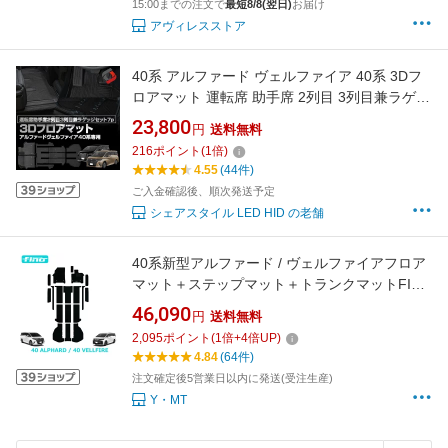
15:00までの注文で
最短8/8(翌日)
お届け
アヴィレスストア
40系 アルファード ヴェルファイア 40系 3Dフ
ロアマット 運転席 助手席 2列目 3列目兼ラゲッ
ジ セット 7p 車種別設計 内装 パーツ アウトド
23,800
円
送料無料
ア ゴムマット 床マット カーゴマット 汚れ防止
216
ポイント
(
1
倍)
傷防止 耐水 シェアスタイル 防水 高耐久 トヨタ
4.55
(44件)
ご入金確認後、順次発送予定
シェアスタイル LED HID の老舗
40系新型アルファード / ヴェルファイアフロア
マット＋ステップマット＋トランクマットFINO
シリーズ（フィーノ）ハイブリッド対応
46,090
円
送料無料
2,095
ポイント
(
1
倍+
4
倍UP)
4.84
(64件)
注文確定後5営業日以内に発送(受注生産)
Y・MT