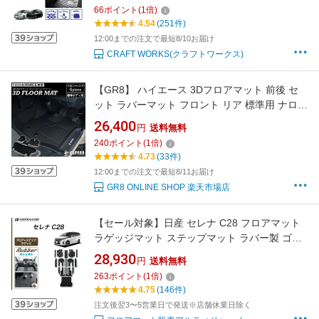
れ 防止 傷 90 キズ カスタム アクセサリー トヨ
66
ポイント
(
1
倍)
タ TOYOTA NOAH VOXY ヴォクシー
4.54
(251件)
12:00までの注文で最短8/10お届け
CRAFT WORKS(クラフトワークス)
【GR8】 ハイエース 3Dフロアマット 前後 セ
ット ラバーマット フロント リア 標準用 ナロー
専用設計 立体構造 水で丸洗いOK 簡単取付 カ
26,400
円
送料無料
スタム パーツ 防汚 レジャー スーパーGL ダー
240
ポイント
(
1
倍)
クプライム 新型 9型 装着可能
4.73
(33件)
12:00までの注文で最短8/11お届け
GR8 ONLINE SHOP 楽天市場店
【セール対象】日産 セレナ C28 フロアマット
ラゲッジマット ステップマット ラバー製 ゴム
防水 撥水 e power e 4orce ガソリン車 トラン
28,930
円
送料無料
ク エントランス ゴム カーマット 車 eパワー カ
263
ポイント
(
1
倍)
ー用品 内装パーツ カスタム 送料無料
4.75
(146件)
注文後翌3〜5営業日で発送※店舗休業日除く