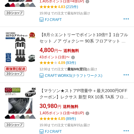
1,405
ポイント
(
1
倍+
4
倍UP)
4.83
(215件)
15:00までの注文で最短8/15お届け
FJ CRAFT
【8月☆エントリーでポイント10倍!! 】1台フル
セット ノア ヴォクシー 90系 フロアマット ラ
ゲッジ トランク マット フロア マット 3D 新型
4,800
円〜
送料無料
防水 防汚 汚れ 防止 ラバー ゴム 独立型 専用 パ
43
ポイント
(
1
倍)
〜
ーツ フルセット トヨタ ガソリン ハイブリッド
4.09
(93件)
90 TOYOTA NOAH 7人
12:00までの注文で
最短8/8(翌日)
お届け
CRAFT WORKS(クラフトワークス)
【マラソン★ストアP増量中＋最大2000円OFF
クーポン】レクサス 新型 RX 10系 TA系 フロア
マット ラゲッジマット （プレミアム） ゴム 防
30,980
円
送料無料
水 日本製 空気触媒加工
1,405
ポイント
(
1
倍+
4
倍UP)
4.85
(89件)
15:00までの注文で最短8/15お届け
FJ CRAFT