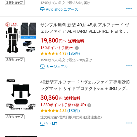
12:00までの注文で最短8/9お届け
Auto shop ユアーズ
サンプル無料 新型 40系 45系 アルファード ヴ
ェルファイア ALPHARD VELLFIRE トヨタ フ
ロアマット フロアーマット 45 40 ガソリン ハ
19,800
円〜
送料無料
イブリッド 内装 カーペットマット カーマット
180
ポイント
(
1
倍)
〜
マット カーペット アクセサリー エントランス
4.73
(185件)
カスタム パーツ カスタマイズ 7人 8人
15:00までの注文で最短8/28お届け
カージュアル
40新型アルファード / ヴェルファイア専用2ND
ラグマット サイドプロテクトver.＋3RDラグマ
ット＋2列目通路マットASTERISMシリーズ
30,360
円
送料無料
（アステリズム）
1,380
ポイント
(
1
倍+
4
倍UP)
4.82
(180件)
注文確定後5営業日以内に発送(受注生産)
Y・MT