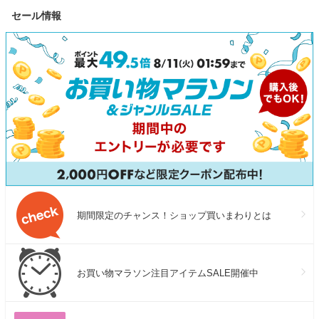
小分け パック 焼くだけ 冷凍
鰻 土用丑の日 【P半】
月 ecovacs
セール情報
焼肉 BBQ 最短翌日発送 19日
掃除ロボット 
連続1位獲得 大阪府 泉佐野市
ボット掃除機 2
送料無料
掃除ロボット 
の日
期間限定のチャンス！ショップ買いまわりとは
お買い物マラソン注目アイテムSALE開催中