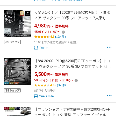
＼楽天1位！／【2026年5月MC後対応】トヨタ
ノア ヴォクシー 90系 フロアマット 7人乗り 運
転席 助手席 2列目 3列目 ラゲッジマット フル
4,980
円〜
送料無料
セット ラゲッジ ガード 立体マット カーマット
45
ポイント
(
1
倍)
〜
車マット 3Dマット TOYOTA 防水 カー用品 汚
4.6
(134件)
れ防止 傷ガード 車種別専用設計
10:00までの注文で最短8/14お届け
iRoom
【8/4 20:00~P10倍&200円OFFクーポン】トヨ
タ ヴォクシー ノア 90系 3D フロアマット セパ
レートタイプ 防水 トランクマット 2022年1月~
5,500
円〜
送料無料
現行 TPE素材 カスタムパーツ 防水マット ラバ
500
ポイント
(
1
倍+
9
倍UP)
〜
ーマット ゴム マット ラゲッジマット ラゲッジ
4.09
(32件)
ソフトトレイ トランクマット B0BCDS7HWB
8月下旬入荷予定
One’s mile
【マラソン★ストアP増量中＋最大2000円OFF
クーポン】トヨタ 新型 アルファード ヴェルフ