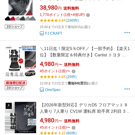
ァイア 40系 フロアマット ラゲッジマット サイ
38,980
円
送料無料
ドステップマット （プレミアム） ゴム 防水 日
1,770
ポイント
(
1
倍+
4
倍UP)
本製 空気触媒加工
4.84
(240件)
15:00までの注文で最短8/15お届け
FJ CRAFT
＼11日迄！限定5％OFF／【一部予約】【楽天1
位】【数量限定＆特典付き】Cartist トヨタ 新
型 RAV4 60系 ラブ4 60 AXAN64 専用 フロアマ
4,980
円〜
送料無料
ット ラゲッジマット 3D フロア マット 防水
45
ポイント
(
1
倍)
〜
RAV4 60 アクセサリー カーゴ ラバーマット
4.65
(20件)
TPE ゴム 荷台 荷室 一台分 カスタムパーツ
12:00までの注文で
最短8/8(翌日)
お届け
OneSpec
【2026年新型対応】デリカD5 フロアマット 8
人乗り 7人乗り CV1W 運転席 助手席 2列目 3列
目 ラグマット ラゲッジマット フルセット トラ
4,980
円〜
送料無料
ンクマット 立体マット カーマット 車マット 3D
45
ポイント
(
1
倍)
〜
マット MITSUBISHI 三菱 防水 内装 カー用品 汚
4.33
(60件)