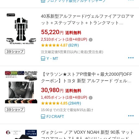
フロアマット販売アルティジャーノ
40系新型アルファード/ヴェルファイアフロアマ
ット＋ステップマット＋トランクマット
ASTERISMシリーズ（アステリズム）
55,220
円
送料無料
2,510
ポイント
(
1
倍+
4
倍UP)
4.87
(82件)
注文確定後5営業日以内に発送(受注生産)
Y・MT
【マラソン★ストアP増量中＋最大2000円OFF
クーポン】トヨタ 新型 アルファード ヴェルフ
ァイア 40系 フロアマット ラゲッジマット サイ
30,980
円
送料無料
ドステップマット （スタンダード） ゴム 防水
1,405
ポイント
(
1
倍+
4
倍UP)
日本製 空気触媒加工
4.85
(284件)
15:00までの注文で最短8/15お届け
FJ CRAFT
ヴォクシー ノア VOXY NOAH 新型 90系 マット
フロアマット 7人 8人 ガソリン ハイブリッド