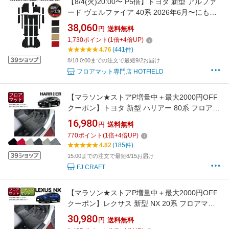
【8/4(火)20:00〜 P5倍】トヨタ 新型 アルファ
ード ヴェルファイア 40系 2026年6月〜にも対
応 フロアマット＋ステップマット＋トランクマ
38,060
円
送料無料
ット ラゲッジマット ◆重厚Profound
1,730
ポイント
(
1
倍+
4
倍UP)
HOTFIELD 光触媒抗菌加工 送料無料 カーマッ
4.76
(441件)
ト 内装パーツ toyota カー用品 車用 車用品 日
8/18 0:00までの注文で最短9/2お届け
本製
フロアマット専門店 HOTFIELD
【マラソン★ストアP増量中＋最大2000円OFF
クーポン】トヨタ 新型 ハリアー 80系 フロアマ
ット （プレミアム） ゴム 防水 日本製 空気触媒
16,980
円
送料無料
加工
770
ポイント
(
1
倍+
4
倍UP)
4.82
(185件)
15:00までの注文で最短8/15お届け
FJ CRAFT
【マラソン★ストアP増量中＋最大2000円OFF
クーポン】レクサス 新型 NX 20系 フロアマッ
ト ラゲッジマット （プレミアム） ゴム 防水 日
30,980
円
送料無料
本製 空気触媒加工