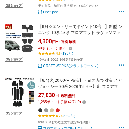
ラバー フロアー TPE 荷台 荷室 マット
予約商品、納期は選択欄でご確認ください
OneSpec
【8月☆エントリーでポイント10倍!! 】新型 シ
エンタ 10系 15系 フロアマット ラゲッジマット
フロア ラゲッジ マット 3D 防水 防汚 汚れ 防止
4,800
円〜
送料無料
トランクマット 7人 5人 乗り ガソリン ハイブ
43
ポイント
(
1
倍)
〜
リッド 車 カスタム パーツ 専用 アクセサリー
4.6
(136件)
【予約】10/21-10/31頃発送予定
CRAFT WORKS(クラフトワークス)
【8/4(火)20:00〜 P5倍】トヨタ 新型対応 ノア
ヴォクシー 90系 2026年5月〜対応 フロアマッ
ト+ステップマット+トランクマット ラゲッジマ
27,830
円
送料無料
ット ◆ジェネラル HOTFIELD 光触媒加工済み
1,265
ポイント
(
1
倍+
4
倍UP)
送料無料 noah voxy toyota カーマット カー用
品 日本製
4.76
(982件)
8/18 0:00までの注文で最短9/2お届け
フロアマット専門店 HOTFIELD