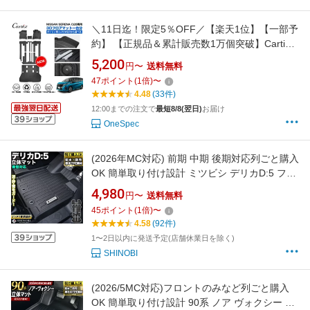
＼11日迄！限定5％OFF／【楽天1位】【一部予
約】 【正規品＆累計販売数1万個突破】Cartist
日産 新型 セレナ C28 3D フロアマット ラゲッ
5,200
円〜
送料無料
ジマット ガソリン車 e-POWER 7人乗り 8人乗
47
ポイント
(
1
倍)
〜
り 防水 アクセサリー カーゴマット 車用 カー用
4.48
(33件)
品 ラバー TPE 荷台 荷室 マット
12:00までの注文で
最短8/8(翌日)
お届け
OneSpec
(2026年MC対応) 前期 中期 後期対応列ごと購入
OK 簡単取り付け設計 ミツビシ デリカD:5 フロ
アマット カーマット3Dマット MITSUBISHI 防
4,980
円〜
送料無料
水 カー用品 アウトドア フルセット フロントマ
45
ポイント
(
1
倍)
〜
ットリア用マット ラゲッジマット 汚れ防止 傷
4.58
(92件)
ガード キャンプ 海 山 川 車種別専用
1〜2日以内に発送予定(店舗休業日を除く)
SHINOBI
(2026/5MC対応)フロントのみなど列ごと購入
OK 簡単取り付け設計 90系 ノア ヴォクシー フ