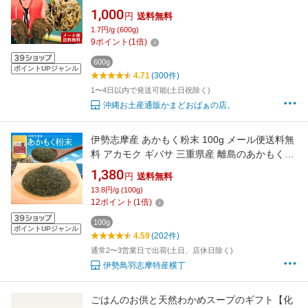
名産地 勝連産｜もずく600g｜もずくのタレの
1,000
円
送料無料
オマケ付き！ もずく酢ダイエットにどうぞ！※
1.7円/g (600g)
送料別商品と同梱でも送料無料になりません
9
ポイント
(
1
倍)
600g
ポイントUPジャンル
4.71
(300件)
1〜4日以内で発送可能(土日祝除く)
沖縄お土産通販かまどおばぁの店。
伊勢志摩産 あかもく粉末 100g メール便送料無
料 アカモク ギバサ 三重県産 離島のあかもく
100％使用 チャック付袋入
1,380
円
送料無料
13.8円/g (100g)
12
ポイント
(
1
倍)
100g
ポイントUPジャンル
4.59
(202件)
通常2〜3営業日で出荷(土日、店休日除く)
伊勢鳥羽志摩特産横丁
ごはんのお供と天然わかめスープのギフト【化