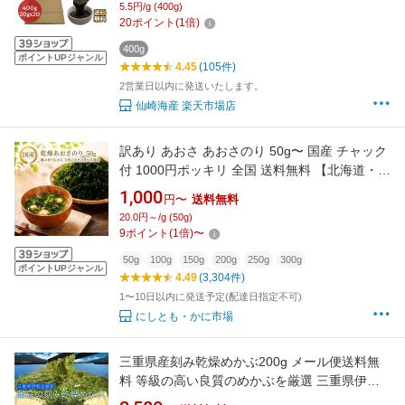
5.5円/g (400g)
ト 美容 健康 コスパ まとめ買い ギフト おすす
20
ポイント
(
1
倍)
め 送料無料 【公式】【仙崎海産】
400g
ポイントUPジャンル
4.45
(105件)
2営業日以内に発送いたします。
仙崎海産 楽天市場店
訳あり あおさ あおさのり 50g〜 国産 チャック
付 1000円ポッキリ 全国 送料無料 【北海道・沖
縄・離島も送料無料】 無添加 アオサ 海苔 乾燥
1,000
円〜
送料無料
買い回り 味噌汁 腸内環境 ■あおさのり50g★
20.0円～/g (50g)
9
ポイント
(
1
倍)
〜
50g
100g
150g
200g
250g
300g
ポイントUPジャンル
4.49
(3,304件)
1〜10日以内に発送予定(配達日指定不可)
にしとも・かに市場
三重県産刻み乾燥めかぶ200g メール便送料無
料 等級の高い良質のめかぶを厳選 三重県伊勢
志摩産メカブ 海藻 国産 NP