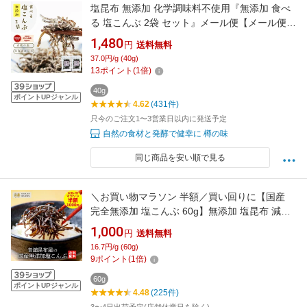
塩昆布 無添加 化学調味料不使用『無添加 食べ
る 塩こんぶ 2袋 セット』メール便【メール便対
応1通3セットまで】塩昆布 し 食べ物 食品 樽の
1,480
円
送料無料
味 1000円ポッキリ
37.0円/g (40g)
13
ポイント
(
1
倍)
40g
ポイントUPジャンル
4.62
(431件)
只今のご注文1〜3営業日以内に発送予定
自然の食材と発酵で健幸に 樽の味
同じ商品を安い順で見る
＼お買い物マラソン 半額／買い回りに【国産
完全無添加 塩こんぶ 60g】無添加 塩昆布 減塩
塩昆布 塩分控えめ 無添加昆布 化学調味料不使
1,000
円
送料無料
用 添加物不使用｜ご飯のお供 おにぎりの具 ふ
16.7円/g (60g)
りかけ おやつ おかず｜子ども 高齢者｜舞昆の
9
ポイント
(
1
倍)
こうはら ギフト 常温保存 老舗 美味しい
60g
ポイントUPジャンル
4.48
(225件)