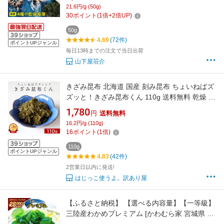
｜常備菜 簡単 時短調理 チャック付き 水で戻す
21.6円/g (50g)
だけ 栄養たっぷり 食物繊維 保存食 お味噌汁 海
30
ポイント
(
1
倍+
2
倍UP)
藻約500g分 父の日
50g
4.69
(72件)
ポイントUPジャンル
毎日13時までの注文で当日出荷
山下屋荘介
きざみ昆布 北海道 国産 刻み昆布 ちょいねばズ
ズッと！きざみ昆布くん 110g 送料無料 乾燥 き
ざみこんぶ 訳あり コンブ 北海道産 粘る フコイ
1,780
円
送料無料
ダン 日本生まれ！規格外の助っ人 nkdy
16.2円/g (110g)
16
ポイント
(
1
倍)
110g
ポイントUPジャンル
4.83
(42件)
2営業日以内に発送!
はじっこ使うよ。訳あり屋
【ふるさと納税】 【選べる内容量】【一等級】
三陸産わかめプレミアム [かわむら家 宮城県 気