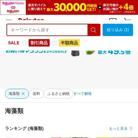
絞り込み (1)
ようこそ 楽天市場へ
ログイン
会員登録
SALE
割引商品
半額商品
海藻類
送料
ふるさと納税
すべて解除
海藻類
ランキング (海藻類)
もっと見る