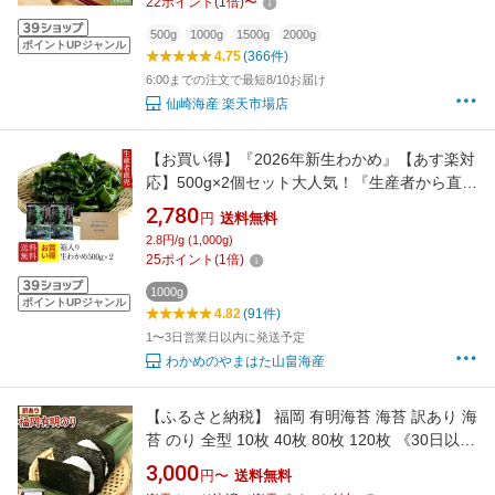
22
ポイント
(
1
倍)
〜
ストック 送料無料 【仙崎海産】
500g
1000g
1500g
2000g
ポイントUPジャンル
4.75
(366件)
6:00までの注文で最短8/10お届け
仙崎海産 楽天市場店
【お買い得】『2026年新生わかめ』【あす楽対
応】500g×2個セット大人気！『生産者から直
送』 わかめ 箱入り 鳴門海峡 鳴門産 国産 わ
2,780
円
送料無料
かめ ワカメ 塩わかめ 鳴門わかめ 塩蔵わかめ 産
2.8円/g (1,000g)
地直送 海産物 免疫力 送料無料生ワカメ生
25
ポイント
(
1
倍)
わかめ
1000g
ポイントUPジャンル
4.82
(91件)
1〜3日営業日以内に発送予定
わかめのやまはた山畠海産
【ふるさと納税】 福岡 有明海苔 海苔 訳あり 海
苔 のり 全型 10枚 40枚 80枚 120枚 《30日以内
に出荷予定(土日祝除く)》 大容量 大量 簡易包
3,000
円〜
送料無料
装 福岡県産 無添加 ふるさと納税 わけあり 訳ア