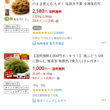
のまま使える もずく 塩抜き不要 冷凍保存可 業
務用 冷蔵 もずく 生もずく 美容 健康 ヘルシー
2,180
円
送料無料
おすすめ 高栄養 海藻 ミネラル 亜鉛 ダイエット
2.2円/g (1,000g)
食物繊維 低カロリー 仙崎海産 ギフト 人気 【公
20
ポイント
(
1
倍)
式】【仙崎海産】
1000g
ポイントUPジャンル
4.83
(169件)
6:00までの注文で最短8/12お届け
仙崎海産 楽天市場店
【送料無料1,000円ポッキリ！】 海ぶどう 5倍
に膨らむ 無添加 無着色 2食入り(タレ付き） 種
類が選べる 海ブドウ 塩漬け 海藻 特許技術 お取
1,000
円〜
送料無料
り寄せ 贈り物 おつまみ ギフト ネコポス 送料無
25.0円～/g (40g)
料 お中元 御中元
9
ポイント
(
1
倍)
〜
40g
50g
ポイントUPジャンル
4.75
(36件)
ソーシャルギフト可
現在2週間前後で出荷
港ダイニングしおそう