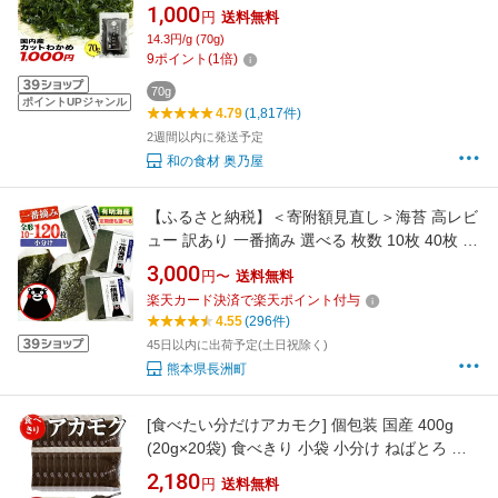
入り 国産 乾燥 無添加 カットワカメ
1,000
円
送料無料
14.3円/g (70g)
9
ポイント
(
1
倍)
70g
ポイントUPジャンル
4.79
(1,817件)
2週間以内に発送予定
和の食材 奥乃屋
【ふるさと納税】＜寄附額見直し＞海苔 高レビ
ュー 訳あり 一番摘み 選べる 枚数 10枚 40枚 80
枚 120枚 有明海産 全形40枚入り 熊本 初摘み
3,000
円〜
送料無料
小分け チャック 定期便 おにぎり 恵方巻 節分
楽天カード決済で楽天ポイント付与
寿司 大容量 くまモン リピート 《出荷時期をお
4.55
(296件)
選びください》長洲町
45日以内に出荷予定(土日祝除く)
熊本県長洲町
[食べたい分だけアカモク] 個包装 国産 400g
(20g×20袋) 食べきり 小袋 小分け ねばとろ 海
藻 食品 あかもく ご飯のお供 納豆 味噌汁 便利
2,180
円
送料無料
生 ぎばさ フコイダン ポリフェノール ダイエッ