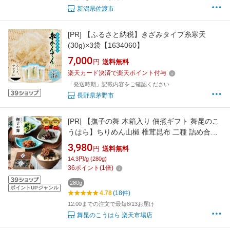
新潟県佐渡市
[PR]
【ふるさと納税】きざみタイプ糸寒天
(30g)×3袋【1634060】
7,000
円
送料無料
楽天カード決済で楽天ポイント付与
「発送時期」記載内容をご確認ください
長野県茅野市
[PR]
【撫子の舞 木箱入り 佃煮ギフト 舞昆のこ
うはら】ちりめん山椒 椎茸昆布 二種 詰め合わ
せ ｜贈答 内祝い 手土産 贈り物に喜ばれる 高級
3,980
円
送料無料
佃煮｜法事 香典返し 粗供養 お供え 進物 お礼
14.3円/g (280g)
お返し｜ご飯のお供 惣菜 塩昆布 常温保存 大阪
36
ポイント
(
1
倍)
名物 年配
280g
ポイントUPジャンル
4.78
(18件)
12:00までの注文で最短8/13お届け
舞昆のこうはら 楽天市場店