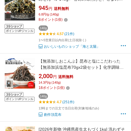
ばしさが合う！ おやつ ワカメ ゴマ 胡麻 送料無
945
円
送料無料
料 メール便 チャック付き袋 おつまみ
6.8円/g (140g)
販売期間前
8
ポイント
(
1
倍)
140g
ポイントUPジャンル
4.57
(21件)
1〜5営業日以内出荷(土日祝除く)
おいしいものショップ「海と太陽」
【無添加しおこんぶ】昆布と塩にこだわった
【無添加浜塩昆布70gx2袋セット】化学調味
料・着色料・保存料など添加物不使用の大正14
2,000
円
送料無料
年創業老舗昆布屋が作る無添加塩こんぶ【送料
14.3円/g (140g)
無料・メール便】
18
ポイント
(
1
倍)
140g
ポイントUPジャンル
4.7
(251件)
13時までの注文で当日出荷(対象地域のみ)
創作頂昆布
[2026年新物 沖縄県産生太もづく1kg] 洗わずそ