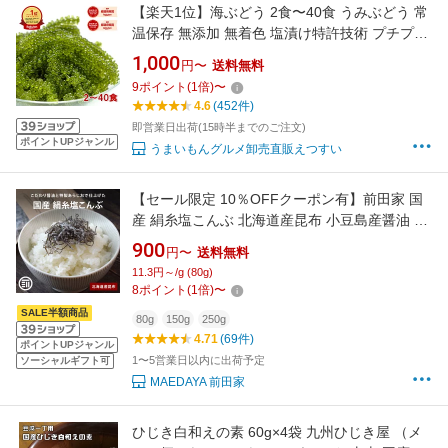
【楽天1位】海ぶどう 2食〜40食 うみぶどう 常
温保存 無添加 無着色 塩漬け特許技術 プチプチ
食べ切りパック 賞味期限長い おつまみ ご飯の
1,000
円〜
送料無料
お供 メール便送料無料 えつすい【動画あり】
9
ポイント
(
1
倍)
〜
【おつまみ・海鮮】
4.6
(452件)
即営業日出荷(15時半までのご注文)
ポイントUPジャンル
うまいもんグルメ卸売直販えつすい
【セール限定 10％OFFクーポン有】前田家 国
産 絹糸塩こんぶ 北海道産昆布 小豆島産醤油 極
細カット 汐吹 ご飯のお供 朝食 お弁当 おにぎり
900
円〜
送料無料
ふりかけ つまみ サラダ パスタ 浅漬け 卵かけご
11.3円～/g (80g)
飯 料理 惣菜 レシピ お取り寄せ 熱中症対策 熱
8
ポイント
(
1
倍)
〜
中症 熱中症グッズ
SALE半額商品
80g
150g
250g
4.71
(69件)
ポイントUPジャンル
1〜5営業日以内に出荷予定
ソーシャルギフト可
MAEDAYA 前田家
ひじき白和えの素 60g×4袋 九州ひじき屋 （メ