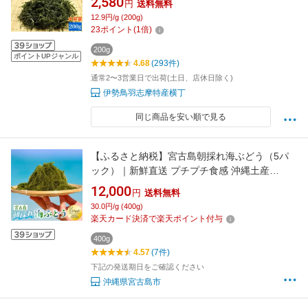
2,580
円
送料無料
12.9円/g (200g)
23
ポイント
(
1
倍)
200g
ポイントUPジャンル
4.68
(293件)
通常2〜3営業日で出荷(土日、店休日除く)
伊勢鳥羽志摩特産横丁
同じ商品を安い順で見る
【ふるさと納税】宮古島朝採れ海ぶどう（5パ
ック）｜新鮮直送 プチプチ食感 沖縄土産
（FL003）
12,000
円
送料無料
30.0円/g (400g)
楽天カード決済で楽天ポイント付与
400g
4.57
(7件)
下記の発送期日をご確認ください
沖縄県宮古島市