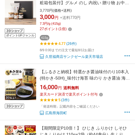
粧箱包装付】グルメ のし 内祝い 贈り物 お中元
中元 夏ギフト お礼 お祝い プレゼント 贈答 お
3,770円(価格+送料)
返し 見舞い ご挨拶 内祝 出産 結婚 快気 誕生日
3,000
円
+送料770円
香典返し 久世福 サンクゼール
7.3円/g (415g)
27
ポイント
(
1
倍)
ポイントUPジャンル
415g
4.77
(26件)
8/9 0:00までの注文で最短8/12お届け
久世福商店サンクゼール楽天市場店
【ふるさと納税】特選かき醤油味付のり10本入
(特かき-50H)_味付け海苔 味のり かき醤油 海苔
10本セット 国産 広島牡蠣 だし ご飯のお供 家
16,000
円
送料無料
庭用 贈答 ギフト 高級【1652632】
楽天カード決済で楽天ポイント付与
5
(3件)
「発送時期」記載内容をご確認ください
広島県海田町
【期間限定P10倍！】 ひじき ふりかけ しそひ
じきふりかけ 110g×2袋（約44食分）生ふりか