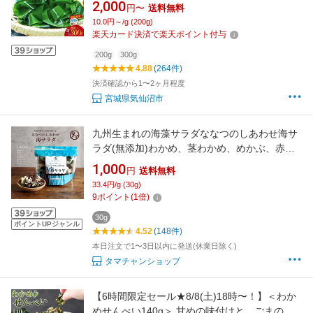
仙沼市 20564662] ワカメ わかめ 国産 三陸 塩
2,000
円〜
送料無料
蔵わかめ 三陸わかめ
10.0円～/g (200g)
楽天カード決済で楽天ポイント付与
200g
300g
4.88
(264件)
決済確認から1〜2ヶ月程度
宮城県気仙沼市
九州生まれの海藻サラダななつのしあわせ海サ
ラダ(無添加)わかめ、茎わかめ、めかぶ、赤と
さかのり、青とさかのり、白とさかのり、クロ
1,000
円
送料無料
メ入りの7種類の海藻入り。たった5分で水に戻
33.4円/g (30g)
る食感も栄養も楽しめる、九州産100％の海藻
9
ポイント
(
1
倍)
サラダ 送料無料
30g
ポイントUPジャンル
4.52
(148件)
本日注文で1〜3日以内に発送(休業日除く)
タマチャンショップ
【6時間限定セール★8/8(土)18時〜！】＜わか
めせんべい140g＞ 甘めの味付けと、ごまの香