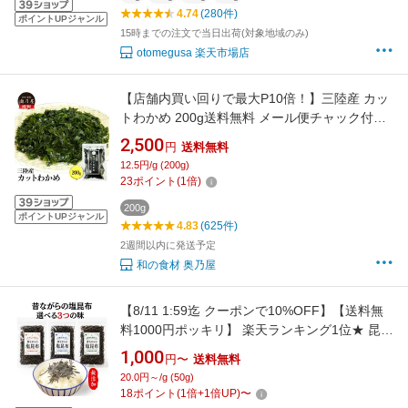
4.74
(280件)
ポイントUPジャンル
15時までの注文で当日出荷(対象地域のみ)
otomegusa 楽天市場店
【店舗内買い回りで最大P10倍！】三陸産 カッ
トわかめ 200g送料無料 メール便チャック付袋
入り国産 乾燥 無添加 カットワカメ
2,500
円
送料無料
12.5円/g (200g)
23
ポイント
(
1
倍)
200g
ポイントUPジャンル
4.83
(625件)
2週間以内に発送予定
和の食材 奥乃屋
【8/11 1:59迄 クーポンで10%OFF】【送料無
料1000円ポッキリ】 楽天ランキング1位★ 昆布
昔ながらの塩昆布 50g 100g 500g 化学調味料不
1,000
円〜
送料無料
使用 砂糖不使用 北海道産 塩こんぶ ふりかけ し
20.0円～/g (50g)
おこんぶ 国産昆布使用 ご飯のお供 お弁当 時短
18
ポイント
(
1
倍+
1
倍UP)
〜
おにぎり おむすび【昔ながらの塩昆布】