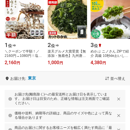
1
2
3
位
位
位
＼クーポンで半額！／
楽天グルメ大賞受賞【無
めかぶ ニノさん ZIPで紹
2160円→1080円！塩昆
添加・無着色】九州唐津
介 高級 10秒deおいしい
布 無添加 化学調味料不
産 乾燥カットわかめ 徳
めかぶ 30食入 1箱 タレ
2,160
1,000
4,380
円
円
円
使用『3袋セット塩昆
用大袋送料無料 お試し特
付 メカブ 刻み きざみめ
布』 塩こんぶ し…
価 ミネ…
かぶ 宮…
東京
お届け先:
並べ替え
お届け先(離島除く)への最安送料とお届け日を表示していま
す。 お届け日は目安のため、正確な情報は注文画面でご確認
ください。
価格や送料、納期等の詳細は、商品のサイズや色によって異な
る場合があります
商品のお届けに関するお客様ニーズを幅広く満たす商品に「最