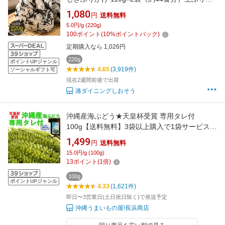
け 送料無料 ポイント消化 ひじきふりかけ おに
1,080
円
送料無料
ぎり しそひじき ご飯のお供 ヒジキ ギフト グル
5.0円/g (220g)
メ 健康食品 食品 食べ物 お中元 御中元
100
ポイント
(
10
%ポイントバック)
定期購入なら 1,026円
220g
ポイントUPジャンル
4.65
(3,919件)
ソーシャルギフト可
現在2週間前後で出荷
港ダイニングしおそう
沖縄産海ぶどう★天皇杯受賞 専用タレ付
100g【送料無料】3袋以上購入で1袋サービスク
ビレヅタ 送料無料市場 ギフト うみぶどう 新鮮
1,499
円
送料無料
ぷちぷち食感 お取り寄せ 低カロリー おすすめ
15.0円/g (100g)
沖縄グルメ 海藻サラダ 沖縄土産 楽天 直送 販売
13
ポイント
(
1
倍)
おすすめ 長浜商店 沖縄直送 通販
100g
ポイントUPジャンル
4.33
(1,621件)
即日〜3営業日(土日祝日除く)で発送予定
沖縄うまいもの屋!長浜商店