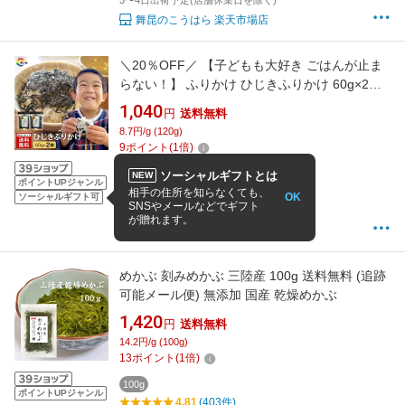
3〜4日出荷予定(店舗休業日を除く)
舞昆のこうはら 楽天市場店
＼20％OFF／ 【子どもも大好き ごはんが止ま
らない！】 ふりかけ ひじきふりかけ 60g×2袋
1300円ポッキリ 送料無料 朝食 おにぎり つくだ
1,040
円
送料無料
煮 佃煮 ひじき 小豆島 老舗 ソフトふりかけ ご
8.7円/g (120g)
飯のお供
9
ポイント
(
1
倍)
120g
ソーシャルギフトとは
NEW
ポイントUPジャンル
4.65
(2,411件)
相手の住所を知らなくても、
OK
ソーシャルギフト可
SNSやメールなどでギフト
2〜5日以内に発送(土日祝除く)
が贈れます。
小豆島の香通販 楽天市場店
めかぶ 刻みめかぶ 三陸産 100g 送料無料 (追跡
可能メール便) 無添加 国産 乾燥めかぶ
1,420
円
送料無料
14.2円/g (100g)
13
ポイント
(
1
倍)
100g
ポイントUPジャンル
4.81
(403件)