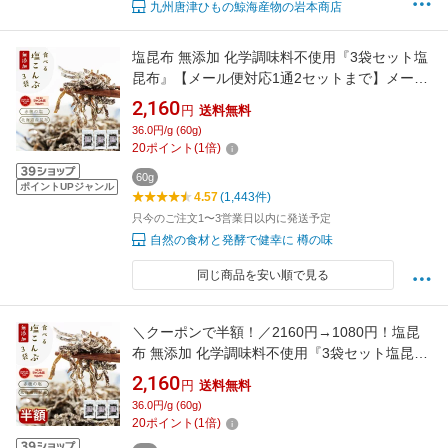
九州唐津ひもの鯨海産物の岩本商店
塩昆布 無添加 化学調味料不使用『3袋セット塩
昆布』【メール便対応1通2セットまで】メール
便専用 塩こんぶ しおこんぶ 贈り物 食べ物 ギフ
2,160
円
送料無料
ト お取り寄せ 食品 グルメ 樽の味 人気 おすす
36.0円/g (60g)
め 時短
20
ポイント
(
1
倍)
60g
ポイントUPジャンル
4.57
(1,443件)
只今のご注文1〜3営業日以内に発送予定
自然の食材と発酵で健幸に 樽の味
同じ商品を安い順で見る
＼クーポンで半額！／2160円→1080円！塩昆
布 無添加 化学調味料不使用『3袋セット塩昆
布』 塩こんぶ しおこんぶ 食べ物 食品 グルメ
2,160
円
送料無料
樽の味 人気 おすすめ【メール便対応1通2セッ
36.0円/g (60g)
トまで】メール便専用 時短
20
ポイント
(
1
倍)