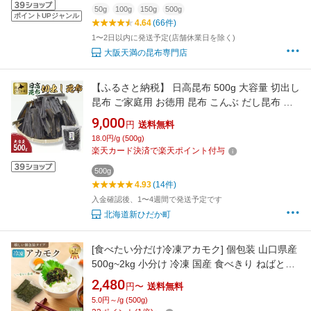
50g
100g
150g
500g
ポイントUPジャンル
4.64
(66件)
1〜2日以内に発送予定(店舗休業日を除く)
大阪天満の昆布専門店
【ふるさと納税】 日高昆布 500g 大容量 切出し
昆布 ご家庭用 お徳用 昆布 こんぶ だし昆布 お
出汁 出汁 だし 和風 みついし 三石 魚介 魚貝 海
9,000
円
送料無料
鮮 海産物 海の幸 常温 昆布巻き 佃煮 お鍋 おで
18.0円/g (500g)
ん 湯豆腐 グルタミン酸 旨味 うま味 お中元 お
楽天カード決済で楽天ポイント付与
盆 敬老の日 北海道 新ひだか町
500g
4.93
(14件)
入金確認後、1〜4週間で発送予定です
北海道新ひだか町
[食べたい分だけ冷凍アカモク] 個包装 山口県産
500g~2kg 小分け 冷凍 国産 食べきり ねばとろ
海藻 食品 便利 あかもく ギバサ フコイダン フ
2,480
円〜
送料無料
コキサンチン ダイエット もずく ご飯にかける
5.0円～/g (500g)
だけ ご飯のお供 納豆 味噌汁 食物繊維 ミネラル