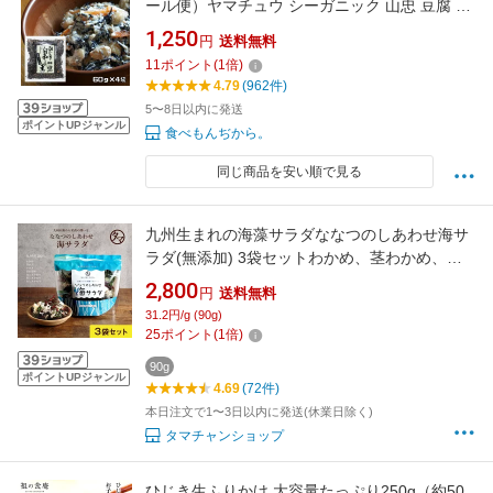
ール便）ヤマチュウ シーガニック 山忠 豆腐 お
料理素材 簡単 便利 和総菜 お弁当
1,250
円
送料無料
11
ポイント
(
1
倍)
4.79
(962件)
5〜8日以内に発送
ポイントUPジャンル
食べもんぢから。
同じ商品を安い順で見る
九州生まれの海藻サラダななつのしあわせ海サ
ラダ(無添加) 3袋セットわかめ、茎わかめ、め
かぶ、赤とさかのり、青とさかのり、白とさか
2,800
円
送料無料
のり、クロメ入りの7種類の海藻入りたった5分
31.2円/g (90g)
で水に戻る食感も栄養も楽しめる、九州産
25
ポイント
(
1
倍)
100％の海藻サラダ 送料無料
90g
ポイントUPジャンル
4.69
(72件)
本日注文で1〜3日以内に発送(休業日除く)
タマチャンショップ
ひじき生ふりかけ 大容量たっぷり250g（約50