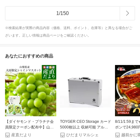
1
/
150
※検索結果が実際の商品内容（価格、送料、ポイント、在庫等）と異なる場合がご
ざいます。正しい情報は商品ページをご確認ください。
あなたにおすすめの商品
【ダイヤモンド・プラチナ会
TOYGER CEO Storage カード
8/11/1:59ま
員限定クーポン配布中】山梨
5000枚以上 収納可能 アルミ
ポンで24,98
県産 大房シャインマスカット
製 アタッシュ ケース (シルバ
11,241円！
産直だより
ひだまりマルシェ
ご家庭向け・赤秀品 1.1キロか
ー)
な 国産 うなぎ