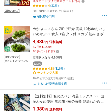
楽天カード決済で楽天ポイント付与
リ 常温保温
4
(31件)
30日以内に出荷予定(土日祝除く)
福岡県小竹町
めかぶ ニノさん ZIPで紹介 高級 10秒deおいし
いめかぶ 30食入 1箱 タレ付 メカブ 刻み きざみ
めかぶ 宮城 気仙沼 グルメ 国産 無添加 食品 冷
4,380
円
送料無料
凍 ネバネバ 海藻 ヘルシー 小腹すいた時 食べる
3.7円/g (1,200g)
もの 体にいい食べ物 手軽 三陸産 食材 ダイエッ
40
ポイント
(
1
倍)
ト 朝食 テレビで紹介 1ヶ月分
定期購入なら 4,160円
ポイントUPジャンル
1200g
4.88
(316件)
ランキング入賞
10:00までの注文で最短8/13お届け
まるしげ楽天市場支店
【送料無料】私の楽ベジ 海藻ミックス 50g 国
産わかめ使用 無添加 4種の海藻 乾燥わかめ 白
きくらげ 糸寒天 茎わかめ 国内加工 海藻サラダ
1,080
円
送料無料