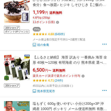
食分）食べ放題♪ ヒジキ しそひじき【ご飯のお
供】【朝食】【弁当】【受賞記念セール】
1,199
円
送料無料
4.8円/g (250g)
11
ポイント
(
1
倍)
250g
ポイントUPジャンル
4.68
(649件)
メール便は着日指定不可/約1〜2週間で配送
祖の食庵
【ふるさと納税】 海苔 訳あり 一番摘み 海苔 全
形 40枚〜120枚 有明海産 のり 熊本県産 選べる
内容量 大容量 小分け 全形 選べる 40枚 80枚
6,500
円〜
送料無料
120枚 《出荷時期をお選びください》 のり 初
楽天カード決済で楽天ポイント付与
摘み
4.71
(24件)
45日以内に出荷予定(土日祝除く)
熊本県荒尾市
塩もずく 600g 使いやすい 小分け200g×3P 沖
縄産 1000円 ポッキリ メール便送料無料 有数の