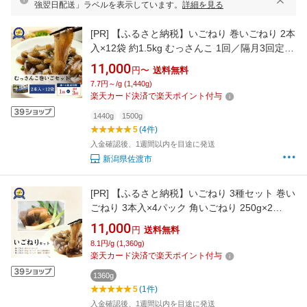
強翌日配送」ラベルを表示しています。
詳細を見る
[PR]
【ふるさと納税】いごねり 巻いごねり 2本
入×12袋 約1.5kg むっさんこ 1回／隔月3回定期
便 選べる 佐渡 郷土食 いご草 海藻 無添加 えご
11,000
円〜
送料無料
新潟県 佐渡市
7.7円～/g (1,440g)
楽天カード決済で楽天ポイント付与
1440g
1500g
5
(4件)
入金確認後、1週間以内を目途に発送
新潟県佐渡市
[PR]
【ふるさと納税】いごねり 3種セット 巻い
ごねり 3本入×4パック 角いごねり 250g×2
130g×1 からし酢味噌 黒蜜 きな粉 佐渡島 郷土
11,000
円
送料無料
食 いご草 海藻 無添加 新潟県 佐渡市
8.1円/g (1,360g)
楽天カード決済で楽天ポイント付与
1360g
5
(1件)
入金確認後、1週間以内を目途に発送