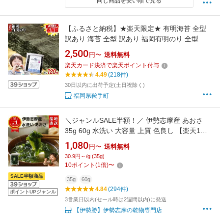
同じ商品を安い順で見る
【ふるさと納税】★楽天限定★ 有明海苔 全型
訳あり 海苔 全型 訳あり 福岡有明のり 全型
《出荷時期をお選びください》海苔 ふるさと納
2,500
円〜
送料無料
税 海苔 全型 有明 訳あり 海苔 高レビュー 大容
楽天カード決済で楽天ポイント付与
量 国産 おにぎり 手巻き 寿司 訳アリ わけあり
4.49
(218件)
ワケアリ ご飯のお供 のり
30日以内に出荷予定(土日祝除く)
福岡県鞍手町
＼ジャンルSALE半額！／ 伊勢志摩産 あおさ
35g 60g 水洗い 大容量 上質 色良し 【楽天1位!
高評価★4.89】 水優 青さ あおさのり 青さのり
1,080
円〜
送料無料
味噌汁 みそ汁 伊勢 志摩 伊勢志摩 三重県産 国
30.9円～/g (35g)
産 乾燥 aosa そのまま使える みそ汁に入れるだ
10
ポイント
(
1
倍)
〜
け チャック付き袋 免疫力 送料無料
SALE半額商品
35g
60g
4.84
(294件)
ポイントUPジャンル
3営業日以内(セール時は2週間以内)に発送
【伊勢勝】伊勢志摩の乾物専門店