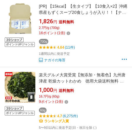
[PR]
【15kcal】【生タイプ】【10食入×2】沖縄
県産もずくスープ20食しょうが入り！！【ナガ
イ】【健康】【低カロリー】【生姜】シリーズ
1,826
円
送料無料
累計3700万食！！
2.7円/g (700g)
16
ポイント
(
1
倍)
700g
ポイントUPジャンル
4.64
(11件)
1週間以内に発送予定
ナガイの海苔
楽天グルメ大賞受賞【無添加・無着色】九州唐
津産 乾燥カットわかめ 徳用大袋送料無料 お
試し特価 ミネラル ビタミン カルシウム 食物繊
1,000
円
送料無料
維 ワカメ 若布 乾燥わかめ コロナ 応援 食品 食
16.7円/g (60g)
べ物 お取り寄せグルメ おうち時間応援
9
ポイント
(
1
倍)
60g
ポイントUPジャンル
4.7
(6,275件)
ランキング入賞
5〜9日以内に発送予定(日・祝日を除く)