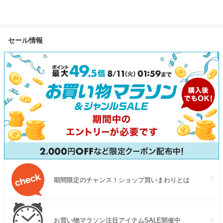
ら1.2キロ前後（2房）送料無
サイズ 220g
料 ぶどう ブドウ 種なしぶど
鰻 土用丑の日
う 葡萄 ※クール便
セール情報
期間限定のチャンス！ショップ買いまわりとは
お買い物マラソン注目アイテムSALE開催中