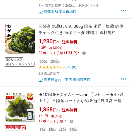
1〜3営業日以内に発送(土日祝休み)メール
海藻本舗 楽天市場店
三陸産 塩蔵わかめ 300g 国産 湯通し塩蔵 肉厚
チャック付き 海藻サラダ 味噌汁 送料無料
1,280
円〜
送料無料
4.3円～/g (300g)
22
ポイント
(
1
倍+
1
倍UP)
〜
300g
1500g
ポイントUPジャンル
4.76
(846件)
2週間以内出荷
海苔焼きたて工房 黒潮海苔店
★10%OFFタイムセール★ 【レビュー★4.7以
上！】 三陸産カットわかめ 80g 2袋 3袋 三陸産
わかめ 送料無料 国産 カットわかめ 乾燥わかめ
1,368
円〜
送料無料
乾燥カットわかめ カットタイプ 手間いらず 食
17.1円～/g (80g)
物繊維 ワカメ 若布 スープ お試し お味噌汁
12
ポイント
(
1
倍)
〜
80g
150g
160g
240g