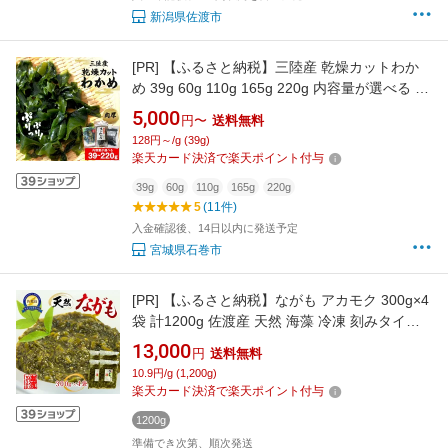
新潟県佐渡市
[PR]
【ふるさと納税】三陸産 乾燥カットわか
め 39g 60g 110g 165g 220g 内容量が選べる 味
噌汁 サラダ 常備品 宮城県 石巻市
5,000
円〜
送料無料
128円～/g (39g)
楽天カード決済で楽天ポイント付与
39g
60g
110g
165g
220g
5
(11件)
入金確認後、14日以内に発送予定
宮城県石巻市
[PR]
【ふるさと納税】ながも アカモク 300g×4
袋 計1200g 佐渡産 天然 海藻 冷凍 刻みタイプ
ねばねば シャキシャキ 食物繊維 ごはんのお供
13,000
円
送料無料
味噌汁 新潟県 佐渡市
10.9円/g (1,200g)
楽天カード決済で楽天ポイント付与
1200g
準備でき次第、順次発送