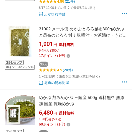
4.86
(21件)
8/17 12:00までの注文で最短8/21お届け
ふかひれ本舗
31002 メール便 めかぶとろろ昆布300gめかぶ
と昆布のとろろ削り 味噌汁・お茶漬け・うど
ん・おにぎり・スープなどに・・・ 海藻ペース
1,901
円
送料無料
ト
6.4円/g (300g)
17
ポイント
(
1
倍)
300g
ポイントUPジャンル
4.5
(20件)
1〜2日以内に発送予定(店舗休業日を除く)
尾道の昆布問屋
めかぶ 刻みめかぶ 三陸産 500g 送料無料 無添
加 国産 乾燥めかぶ
6,480
円
送料無料
13.0円/g (500g)
60
ポイント
(
1
倍)