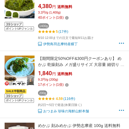
カブ 海藻 湯通し済み 瞬間冷凍
4,380
円
送料無料
3.2円/g (1,400g)
40
ポイント
(
1
倍)
1400g
ポイントUPジャンル
5
(17件)
8/10 12:00までの注文で最短8/11お届け
伊勢鳥羽志摩特産横丁
【期間限定50%OFF&300円クーポンあり】 め
かぶ 乾燥刻み メガ盛りサイズ 大容量 細切り 無
添加食品 きざみめかぶ わかめ ご飯のお供 ご飯
1,840
円
送料無料
のおとも メカブ 腸活 水溶性食物繊維 海藻 備蓄
9.2円/g (200g)
保存食 常温食品 芽かぶ 雌株 みそ汁 実用的 ギ
17
ポイント
(
1
倍)
フト プレゼント
SALE半額商品
200g
4.59
(116件)
ポイントUPジャンル
約2日〜5日で発送(休業日除く)
おつまみ 珍味の海鮮山鮮本舗
めかぶ 刻みめかぶ 伊勢志摩産 100g 送料無料