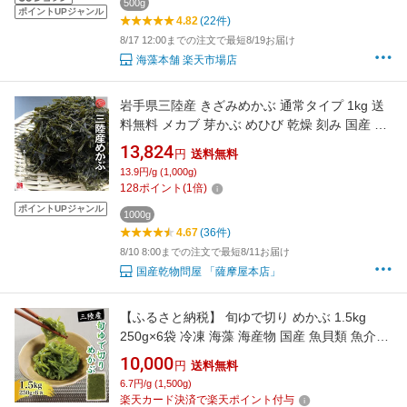
500g
ポイントUPジャンル
4.82
(22件)
8/17 12:00までの注文で最短8/19お届け
海藻本舗 楽天市場店
岩手県三陸産 きざみめかぶ 通常タイプ 1kg 送
料無料 メカブ 芽かぶ めひび 乾燥 刻み 国産 岩
手県産 カット わかめ ワカメ ネバネバ
13,824
円
送料無料
13.9円/g (1,000g)
128
ポイント
(
1
倍)
ポイントUPジャンル
1000g
4.67
(36件)
8/10 8:00までの注文で最短8/11お届け
国産乾物問屋 「薩摩屋本店」
【ふるさと納税】 旬ゆで切り めかぶ 1.5kg
250g×6袋 冷凍 海藻 海産物 国産 魚貝類 魚介類
小分け めかぶ メカブ ネバネバ ねばねば 和食
10,000
円
送料無料
朝ごはん ゆで お手軽 味噌汁 ごはん 夕飯 おか
6.7円/g (1,500g)
ず サラダ ギフト 贈答 大船渡 三陸 岩手県 大船
楽天カード決済で楽天ポイント付与