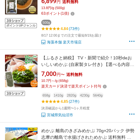
6,899
円
送料無料
13.8円/g (500g)
63
ポイント
(
1
倍)
500g
ポイントUPジャンル
4.84
(73件)
8/17 12:00までの注文で最短8/19お届け
海藻本舗 楽天市場店
【ふるさと納税】 TV・新聞で紹介 ! 10秒deお
いしいめかぶ (自家製タレ付き) 【選べる内容】
[丸繁商店 宮城県 気仙沼市 20563506] 海藻 三
7,000
円〜
送料無料
陸 三陸産 雌株 めかぶ メカブ 無添加 タレ付き
10.7円～/g (658g)
冷蔵 14日間 30日間 60日間 90日間 120日間
楽天カード決済で楽天ポイント付与
658g
1410g
2820g
4230g
5640g
4.85
(27件)
決済確認から1週間〜1ヶ月程度
宮城県気仙沼市
めかぶ 離島のきざみめかぶ 70g×20パック 伊勢
志摩の離島で水揚げされためかぶ 送料無料 メ