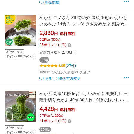
海藻問屋
めかぶ ニノさん ZIPで紹介 高級 10秒deおいし
いめかぶ 14食入 タレ付 きざみめかぶ 刻みめか
ぶ 三陸産 メカブ パック 宮城 気仙沼 冷凍 解凍
2,880
円
送料無料
するだけ ネバネバ 海藻 国産 無添加 食品 父の
5.2円/g (560g)
日 ギフト 健康 体にいい 食べ物 ヘルシー 手軽
26
ポイント
(
1
倍)
小腹すいた時 ご飯のお供 テレビ紹介
定期購入なら 2,730円
ポイントUPジャンル
560g
4.85
(27件)
10:00までの注文で最短8/13お届け
まるしげ楽天市場支店
めかぶ 高級10秒deおいしいめかぶ 丸繁商店 三
陸千切りめかぶ 40g×30入れ 10秒でおいしいめ
かぶ セット (冷凍)とろとろ、ネバネバ感が魅力
4,428
円
送料無料
タレとの相性が抜群。気仙沼めかぶ メカブ 華
3.7円/g (1,200g)
めかぶ 買いだめ 10秒めかぶ ランキング受賞！
41
ポイント
(
1
倍)
1200g
ポイントUPジャンル