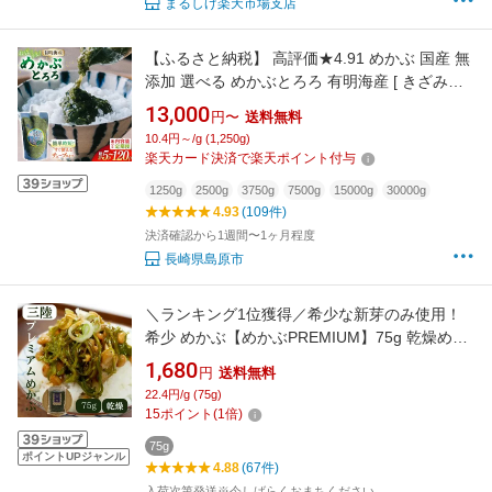
まるしげ楽天市場支店
【ふるさと納税】 高評価★4.91 めかぶ 国産 無
添加 選べる めかぶとろろ 有明海産 [ きざみめ
かぶ とろろ わかめ 海藻 無添加 冷凍 小分け チ
13,000
円〜
送料無料
ューブ ご飯のお供 中田水産 長崎県 島原市
10.4円～/g (1,250g)
422037036] お中元 夏ギフト
楽天カード決済で楽天ポイント付与
1250g
2500g
3750g
7500g
15000g
30000g
4.93
(109件)
決済確認から1週間〜1ヶ月程度
長崎県島原市
＼ランキング1位獲得／希少な新芽のみ使用！
希少 めかぶ【めかぶPREMIUM】75g 乾燥めか
ぶ 水で簡単おいしいめかぶ 約40食分 無添加 や
1,680
円
送料無料
わらかい 国産(三陸産) メカブ 海藻 長期保存可
22.4円/g (75g)
能
15
ポイント
(
1
倍)
75g
ポイントUPジャンル
4.88
(67件)
入荷次第発送※今しばらくおまちください