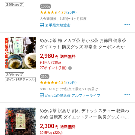
渡市 10000円 1万円
1500g
4.73
(26件)
入金確認後、1週間〜1ヶ月程度
岩手県大船渡市
めかぶ茶 梅 メカブ茶 芽かぶ茶 お徳用 健康茶
ダイエット 防災グッズ 非常食 クーポン めかぶ
めかぶスープ 食物繊維 お茶 ダイエット茶 ダイ
2,980
円
送料無料
エット健康茶 茶 低カロリー茶 低カロリー健康
9.1円/g (330g)
茶 梅めかぶ茶 330g
27
ポイント
(
1
倍)
330g
ポイントUPジャンル
4.84
(75件)
8/10 14:00までの注文で最短8/11お届け
めかぶの健康茶 アルファーライフ
めかぶ茶 訳あり 割れ デトックスティー 乾燥わ
かめ 健康茶 ダイエットティー 防災グッズ 非常
食 梅めかぶ茶 割れ 220g
2,300
円
送料無料
10.5円/g (220g)