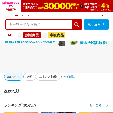
絞り込み (1)
ようこそ 楽天市場へ
ログイン
会員登録
SALE
割引商品
半額商品
めかぶ
送料
ふるさと納税
すべて解除
めかぶ
ランキング (めかぶ)
もっと見る