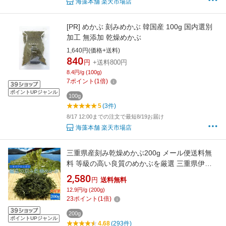
海藻本舗 楽天市場店
[PR]
めかぶ 刻みめかぶ 韓国産 100g 国内選別
加工 無添加 乾燥めかぶ
1,640円(価格+送料)
840
円
+送料800円
8.4円/g (100g)
7
ポイント
(
1
倍)
ポイントUPジャンル
100g
5
(3件)
8/17 12:00までの注文で最短8/19お届け
海藻本舗 楽天市場店
三重県産刻み乾燥めかぶ200g メール便送料無
料 等級の高い良質のめかぶを厳選 三重県伊勢
志摩産メカブ 海藻 国産 NP
2,580
円
送料無料
12.9円/g (200g)
23
ポイント
(
1
倍)
200g
ポイントUPジャンル
4.68
(293件)