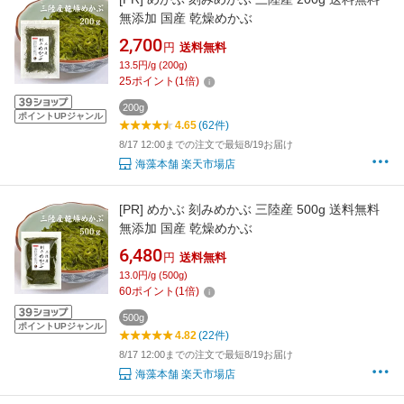
無添加 国産 乾燥めかぶ
2,700
円
送料無料
13.5円/g (200g)
25
ポイント
(
1
倍)
200g
ポイントUPジャンル
4.65
(62件)
8/17 12:00までの注文で最短8/19お届け
海藻本舗 楽天市場店
[PR]
めかぶ 刻みめかぶ 三陸産 500g 送料無料
無添加 国産 乾燥めかぶ
6,480
円
送料無料
13.0円/g (500g)
60
ポイント
(
1
倍)
500g
ポイントUPジャンル
4.82
(22件)
8/17 12:00までの注文で最短8/19お届け
海藻本舗 楽天市場店