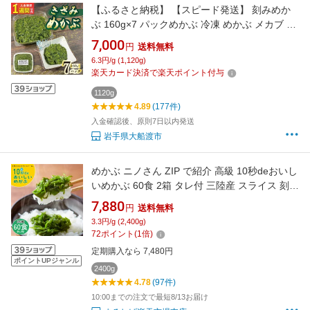
【ふるさと納税】 【スピード発送】 刻みめか
ぶ 160g×7 パックめかぶ 冷凍 めかぶ メカブ 手
作り 和食 海藻 小分け お手軽 海産物 朝ごはん
7,000
円
送料無料
ねばねば きざみ 刻み 早く届く 味噌汁 ごはん
6.3円/g (1,120g)
夕飯 おかず サラダ おすすめ 大船渡 三陸 岩手
楽天カード決済で楽天ポイント付与
県 国産 大船渡市 7000円 7千円
1120g
4.89
(177件)
入金確認後、原則7日以内発送
岩手県大船渡市
めかぶ ニノさん ZIP で紹介 高級 10秒deおいし
いめかぶ 60食 2箱 タレ付 三陸産 スライス 刻み
きざみめかぶ 気仙沼 ネバネバ 海藻 メカブ 冷凍
7,880
円
送料無料
国産 無添加 小腹すいた時 食べるもの ダイエッ
3.3円/g (2,400g)
ト 朝ごはん 体にいい食べ物 手軽 ヘルシー食品
72
ポイント
(
1
倍)
健康志向 ギフト パウチ 2ヶ月分
定期購入なら 7,480円
ポイントUPジャンル
2400g
4.78
(97件)
10:00までの注文で最短8/13お届け