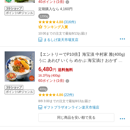
40
ポイント
(
1
倍)
ト 朝食 テレビで紹介 1ヶ月分
定期購入なら 4,160円
ポイントUPジャンル
1200g
4.88
(316件)
ランキング入賞
10:00までの注文で最短8/13お届け
まるしげ楽天市場支店
【エントリーでP10倍】海宝漬 中村家 雅(400g)
うに あわび いくら めかぶ 海宝漬け おかず つ
まみ おつまみ お酒 酒 ご飯 三陸産 岩手 大容量
6,480
円
送料無料
海鮮 お得 ギフト プレゼント 贈り物 贈答 入園
16.2円/g (400g)
入学 中元 お中元 夏ギフト 暑中見舞い 残暑見舞
60
ポイント
(
1
倍)
い 御礼
400g
ポイントUPジャンル
4.86
(22件)
8/9 3:00までの注文で最短8/13お届け
ギフトプラザオンライン楽天市場店
同じ商品を安い順で見る