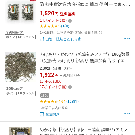
函 熱中症対策 塩分補給に 簡単 便利 一つまみ程
度湯呑に入れお湯を注ぐだけで出来上がり めか
1,520
円
送料無料
ぶを乾燥させ弊社独自のブレンドで飲みやすく
14
ポイント
(
1
倍)
味付け。
5
(1件)
1〜2日以内に発送予定(店舗休業日を除く)
ポイントUPジャンル
山陰・隠岐こだわり家
わけあり・めひび（乾燥刻みメカブ）180g数量
限定販売 わけあり 訳あり 無添加食品 ダイエッ
ト めかぶ メカブ 海藻
2,802円(価格+送料)
1,922
円
+送料880円
10.7円/g (180g)
17
ポイント
(
1
倍)
ポイントUPジャンル
180g
4.64
(128件)
5営業日以内に発送
海藻問屋
めかぶ茶【訳あり】割れ 三陸産 調味料(アミノ