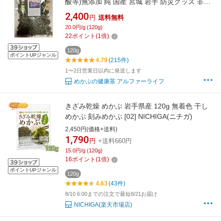
酸等)無添加 純 国産 宮城 岩手 防災グッズ 非常
食 自然の味で昆布茶より美味しいかも 三陸産
2,400
円
送料無料
無添加 割れ 120g
20.0円/g (120g)
22
ポイント
(
1
倍)
120g
ポイントUPジャンル
4.79
(215件)
1〜2日営業日以内に発送します
めかぶの健康茶 アルファーライフ
きざみ乾燥 めかぶ 岩手県産 120g 無着色 干し
めかぶ 刻みめかぶ [02] NICHIGA(ニチガ)
2,450円(価格+送料)
1,790
円
+送料660円
15.0円/g (120g)
16
ポイント
(
1
倍)
ポイントUPジャンル
120g
4.63
(43件)
8/10 6:00までの注文で最短8/21お届け
NICHIGA(楽天市場店)