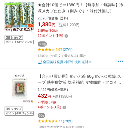
★合計10個で⇒1380円！【無添加・無調味】冷
凍メカブたたき（刻みです：味付け無し）
80g×10個セット（冷凍） 海藻＊画像は三陸産
2,670円(価格+送料)
ですがこれは九州産となります【めかぶ 和布蕪
1,380
円
+送料1,290円
ワカメ ネバネバ 健康 糖質ゼロ 糖質制限】
1.8円/g (800g)
12
ポイント
(
1
倍)
ポイントUPジャンル
800g
4.07
(27件)
12:00までの注文で最短8/11お届け
全国美味発掘!神戸中央卸売財木
【合わせ買い用】めかぶ茶 60g めかぶ 乾燥 ス
ープ 熱中症対策 塩分補給 食物繊維・フコイダ
ンを含む健康茶
1,422円(価格+送料)
432
円
+送料990円
7.2円/g (60g)
4
ポイント
(
1
倍)
ポイントUPジャンル
60g
4.77
(79件)
8:00までの注文で最短8/11お届け