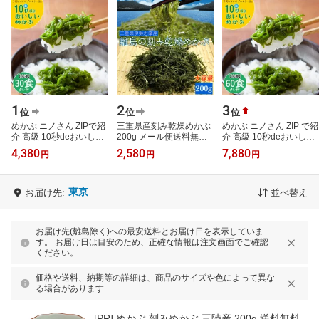
1
2
3
位
位
位
めかぶ ニノさん ZIPで紹
三重県産刻み乾燥めかぶ
めかぶ ニノさん ZIP で紹
介 高級 10秒deおいしい
200g メール便送料無料
介 高級 10秒deおいしい
めかぶ 30食入 1箱 タレ
等級の高い良質のめかぶ
めかぶ 60食 2箱 タレ付
4,380
2,580
7,880
円
円
円
付 メカブ 刻み きざみめ
を厳選 三重県伊勢志摩産
三陸産 スライス 刻み き
かぶ 宮…
メカブ 海…
ざみめ…
東京
お届け先:
並べ替え
お届け先(離島除く)への最安送料とお届け日を表示していま
す。 お届け日は目安のため、正確な情報は注文画面でご確認
ください。
価格や送料、納期等の詳細は、商品のサイズや色によって異な
る場合があります
[PR]
めかぶ 刻みめかぶ 三陸産 200g 送料無料