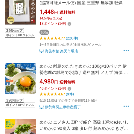
(追跡可能メール便) 国産 三重県 無添加 乾燥め
かぶ
1,448
円
送料無料
14.5円/g (100g)
13
ポイント
(
1
倍)
100g
ポイントUPジャンル
4.77
(226件)
1〜3営業日以内に発送(土日祝休み)メール
海藻本舗 楽天市場店
めかぶ 離島のたたきめかぶ 180g×10パック 伊
勢志摩の離島で水揚げ 送料無料 メカブ 海藻 湯
通し済み 瞬間冷凍
4,980
円
送料無料
46
ポイント
(
1
倍)
4.67
(9件)
8/10 12:00までの注文で最短8/11お届け
ポイントUPジャンル
伊勢鳥羽志摩特産横丁
めかぶ ニノさん ZIP で紹介 高級 10秒deおいし
いめかぶ 90食入 3箱 タレ付 刻みめかぶ きざみ