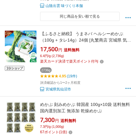
山陰出雲 味づくり本舗
同じ商品を安い順で見る
【ふるさと納税】 うまネバ ヘルシーめかぶ
（100g + タレ14g）24個 [丸繁商店 宮城県 気仙
沼市 20565499] 海藻 三陸 三陸産 雌株 めかぶ
17,500
円
送料無料
メカブ 無添加 タレ付き 冷蔵
6.4円/g (2,736g)
楽天カード決済で楽天ポイント付与
2736g
4.95
(19件)
決済確認から1〜2ヶ月程度
宮城県気仙沼市
めかぶ 刻みめかぶ 韓国産 100g×10袋 送料無料
国内選別加工 無添加 乾燥めかぶ
7,300
円
送料無料
7.3円/g (1,000g)
67
ポイント
(
1
倍)