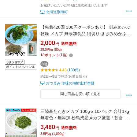
お選びいただいた時期に順次発送いたします
北海道別海町
【先着420回 300円クーポンあり】 刻みめかぶ
乾燥 メカブ 無添加食品 細切り きざみめかぶ わ
かめ ご飯のお供 ご飯のおとも 実用的 お祝い 誕
2,000
円
送料無料
生日 ギフト プレゼント 贈り物 お礼 男性 女性
25.0円/g (80g)
30代 40代 低カロリー 腸活 水溶性食物繊維 め
18
ポイント
(
1
倍)
ひび 自然食品
80g
ポイントUPジャンル
4.43
(130件)
約2日〜5日で発送(休業日除く)
おつまみ 珍味の海鮮山鮮本舗
同じ商品を安い順で見る
三陸産たたきメカブ 100g x 10パック 合計1kg
無着色・無添加 松島湾産メカブ厳選！朝食 健
康食 ネバネバ 海藻 食物繊維 フコイダン
3,480
円
送料無料
3.5円/g (1,000g)