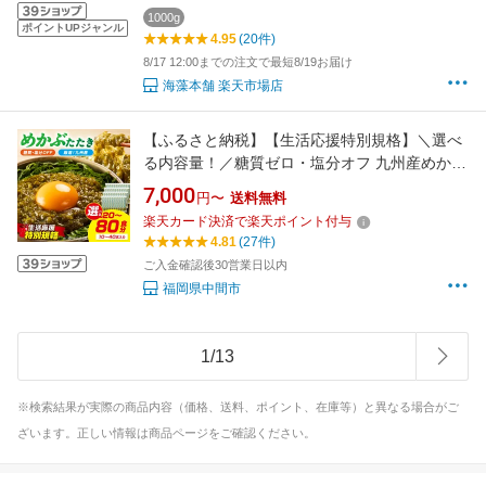
1000g
ポイントUPジャンル
4.95
(20件)
8/17 12:00までの注文で最短8/19お届け
海藻本舗 楽天市場店
【ふるさと納税】【生活応援特別規格】＼選べ
る内容量！／糖質ゼロ・塩分オフ 九州産めかぶ
たたき 10本セット 20本セット 40本セット め
7,000
円〜
送料無料
かぶ 海藻 味噌汁 冷凍 一品 惣菜 毎日 メカブ 使
楽天カード決済で楽天ポイント付与
い切り 小分け 便利 かんたん レシピ付 サラダ
4.81
(27件)
トッピング
ご入金確認後30営業日以内
福岡県中間市
1
/
13
※検索結果が実際の商品内容（価格、送料、ポイント、在庫等）と異なる場合がご
ざいます。正しい情報は商品ページをご確認ください。