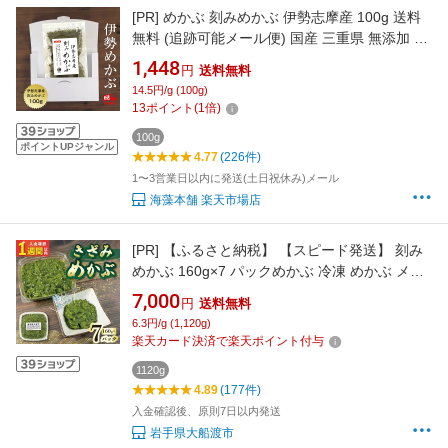
[PR]
めかぶ 刻みめかぶ 伊勢志摩産 100g 送料
無料 (追跡可能メール便) 国産 三重県 無添加 乾
燥めかぶ
1,448
円
送料無料
14.5円/g (100g)
13
ポイント
(
1
倍)
100g
ポイントUPジャンル
4.77
(226件)
1〜3営業日以内に発送(土日祝休み)メール
海藻本舗 楽天市場店
[PR]
【ふるさと納税】 【スピード発送】 刻み
めかぶ 160g×7 パックめかぶ 冷凍 めかぶ メカ
ブ 手作り 和食 海藻 小分け お手軽 海産物 朝ご
7,000
円
送料無料
はん ねばねば きざみ 刻み 早く届く 味噌汁 ご
6.3円/g (1,120g)
はん 夕飯 おかず サラダ おすすめ 大船渡 三陸
楽天カード決済で楽天ポイント付与
岩手県 国産 大船渡市 7000円 7千円
1120g
4.89
(177件)
入金確認後、原則7日以内発送
岩手県大船渡市