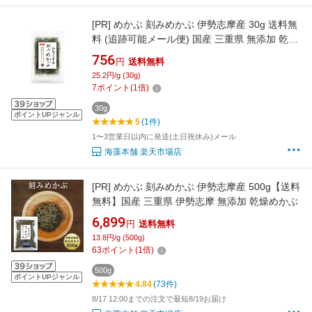
[PR]
めかぶ 刻みめかぶ 伊勢志摩産 30g 送料無
料 (追跡可能メール便) 国産 三重県 無添加 乾燥
めかぶ
756
円
送料無料
25.2円/g (30g)
7
ポイント
(
1
倍)
30g
ポイントUPジャンル
5
(1件)
1〜3営業日以内に発送(土日祝休み)メール
海藻本舗 楽天市場店
[PR]
めかぶ 刻みめかぶ 伊勢志摩産 500g【送料
無料】国産 三重県 伊勢志摩 無添加 乾燥めかぶ
6,899
円
送料無料
13.8円/g (500g)
63
ポイント
(
1
倍)
500g
ポイントUPジャンル
4.84
(73件)
8/17 12:00までの注文で最短8/19お届け