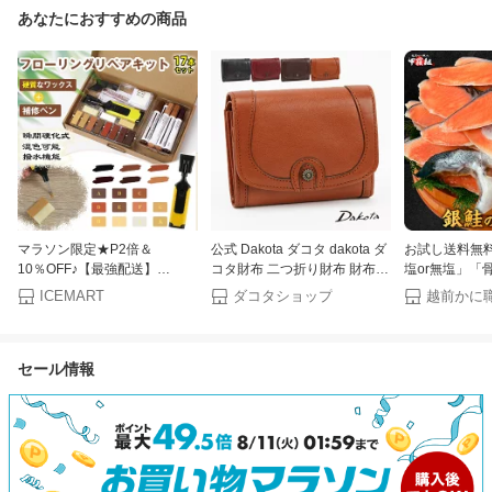
あなたにおすすめの商品
マラソン限定★P2倍＆
公式 Dakota ダコタ dakota ダ
お試し送料無料
10％OFF♪【最強配送】
コタ財布 二つ折り財布 財布
塩or無塩」「
SEISSO 木製品 補修 フローリ
レディース リードクラシック
し」が選べる
ICEMART
ダコタショップ
ング 補修 フローリングリペア
2 0037023【楽ギフ_包装選
の銀鮭 切り身 
キット 電気ゴテ付き 家具補修
択】【送料無料】かわいい オ
し お中元 ギ
ひび割れ 穴 キズ補修 傷消し
シャレ プレゼント
【P】
セール情報
ワックス 補修ペン 瞬間硬化式
混色可能 木製品 ドア キャビ
ネットの傷 補修 研磨スポンジ
収納ボックス付