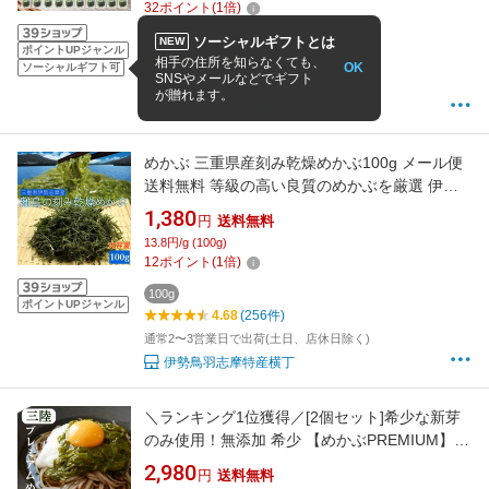
32
ポイント
(
1
倍)
1000g
ソーシャルギフトとは
NEW
ポイントUPジャンル
4.86
(22件)
相手の住所を知らなくても、
OK
ソーシャルギフト可
SNSやメールなどでギフト
10:00までの注文で
最短8/9(翌日)
お届け
が贈れます。
海の幸なのにYAMATO
めかぶ 三重県産刻み乾燥めかぶ100g メール便
送料無料 等級の高い良質のめかぶを厳選 伊勢
志摩産 メカブ 海藻 国産
1,380
円
送料無料
13.8円/g (100g)
12
ポイント
(
1
倍)
100g
ポイントUPジャンル
4.68
(256件)
通常2〜3営業日で出荷(土日、店休日除く)
伊勢鳥羽志摩特産横丁
＼ランキング1位獲得／[2個セット]希少な新芽
のみ使用！無添加 希少 【めかぶPREMIUM】
150g 乾燥めかぶ 水で簡単おいしい めかぶ 約
2,980
円
送料無料
40食分 やわらかい 国産(三陸産) メカブ 海藻 長