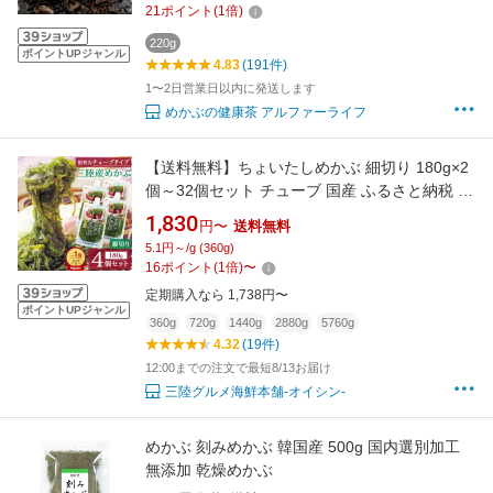
21
ポイント
(
1
倍)
220g
ポイントUPジャンル
4.83
(191件)
1〜2日営業日以内に発送します
めかぶの健康茶 アルファーライフ
【送料無料】ちょいたしめかぶ 細切り 180g×2
個～32個セット チューブ 国産 ふるさと納税 人
気 無添加 パック 芽かぶ おいしい 海藻 三陸 ふ
1,830
円〜
送料無料
るさと 業務用 サラダ スープ ヨウ素含有量 業務
5.1円～/g (360g)
用 海水 刺身 個包装 ネバネバ 冷凍 無添加めか
16
ポイント
(
1
倍)
〜
ぶ
定期購入なら 1,738円〜
ポイントUPジャンル
360g
720g
1440g
2880g
5760g
4.32
(19件)
12:00までの注文で最短8/13お届け
三陸グルメ海鮮本舗-オイシン-
めかぶ 刻みめかぶ 韓国産 500g 国内選別加工
無添加 乾燥めかぶ