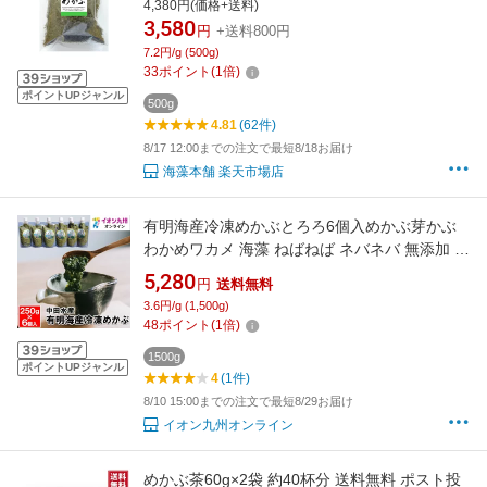
4,380円(価格+送料)
3,580
円
+送料800円
7.2円/g (500g)
33
ポイント
(
1
倍)
ポイントUPジャンル
500g
4.81
(62件)
8/17 12:00までの注文で最短8/18お届け
海藻本舗 楽天市場店
有明海産冷凍めかぶとろろ6個入めかぶ芽かぶ
わかめワカメ 海藻 ねばねば ネバネバ 無添加 自
然食品 冷凍 有明海 有明海産 国産 日本産 朝ご
5,280
円
送料無料
はん 昼ごはん 夜ごはん 食事 グルメ おとりよせ
3.6円/g (1,500g)
お取り寄せ 食べ物 ごはんのお供 ごはんのおと
48
ポイント
(
1
倍)
も チューブパック セット
1500g
ポイントUPジャンル
4
(1件)
8/10 15:00までの注文で最短8/29お届け
イオン九州オンライン
めかぶ茶60g×2袋 約40杯分 送料無料 ポスト投