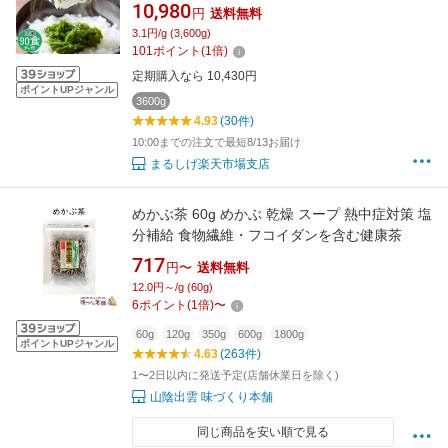
めかぶ メカブ 宮城 気仙沼 国産 無添加 冷凍 解
10,980
円
送料無料
凍するだけ ネバネバ 海藻 三陸産 体にいい 食べ
3.1円/g (3,600g)
物 ヘルシー食品 お手軽 簡単 朝食 おやつ ねば
101
ポイント
(
1
倍)
ねば 食材 腸活 栄養 3ヶ月分
定期購入なら 10,430円
ポイントUPジャンル
3600g
4.93
(30件)
10:00までの注文で最短8/13お届け
まるしげ楽天市場支店
めかぶ茶 60g めかぶ 乾燥 スープ 熱中症対策 塩
分補給 食物繊維・フコイダンを含む健康茶
717
円〜
送料無料
12.0円～/g (60g)
6
ポイント
(
1
倍)
〜
60g
120g
350g
600g
1800g
ポイントUPジャンル
4.63
(263件)
1〜2日以内に発送予定(店舗休業日を除く)
山陰出雲 味づくり本舗
同じ商品を安い順で見る