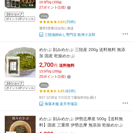
19.9円/g (150g)
期保存可能
27
ポイント
(
1
倍)
150g
ポイントUPジャンル
4.84
(70件)
通常5営業日以内に発送
三陸漁師めし専門店 歌津小太郎
めかぶ 刻みめかぶ 三陸産 200g 送料無料 無添
加 国産 乾燥めかぶ
2,700
円
送料無料
13.5円/g (200g)
25
ポイント
(
1
倍)
200g
ポイントUPジャンル
4.65
(62件)
8/17 12:00までの注文で最短8/19お届け
海藻本舗 楽天市場店
めかぶ 刻みめかぶ 伊勢志摩産 500g【送料無
料】国産 三重県 伊勢志摩 無添加 乾燥めかぶ