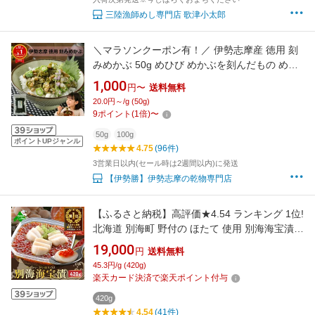
三陸漁師めし専門店 歌津小太郎
＼マラソンクーポン有！／ 伊勢志摩産 徳用 刻
みめかぶ 50g めひび めかぶを刻んだもの めか
ぶ 和布蕪 芽株 雌株 アルギン酸 フコダイン ネ
1,000
円〜
送料無料
バネバ 美味しい 味噌汁 酢の物 煮物 国産 便通
20.0円～/g (50g)
便秘対策 低カロリー ミネラル豊富 水溶性食物
9
ポイント
(
1
倍)
〜
繊維 メーブ汁 めひび めーぶ 1000円 ポ
50g
100g
ポイントUPジャンル
4.75
(96件)
3営業日以内(セール時は2週間以内)に発送
【伊勢勝】伊勢志摩の乾物専門店
【ふるさと納税】高評価★4.54 ランキング 1位!
北海道 別海町 野付の ほたて 使用 別海海宝漬
420g（ ふるさと納税 海鮮 北海道 ふるさと納税
19,000
円
送料無料
海宝漬 ふるさと納税 海宝漬け 海鮮セット ほた
45.3円/g (420g)
て ふるさと納税 いくら 北海道 北海道別海町 )
楽天カード決済で楽天ポイント付与
420g
4.54
(41件)