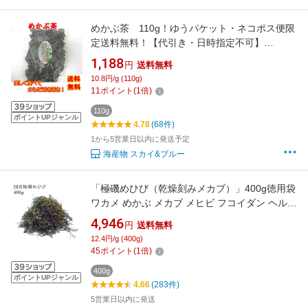
めかぶ茶 110g！ゆうパケット・ネコポス便限
定送料無料！【代引き・日時指定不可】
【smtb-KD】
1,188
円
送料無料
10.8円/g (110g)
11
ポイント
(
1
倍)
110g
ポイントUPジャンル
4.78
(68件)
1から5営業日以内に発送予定
海産物 スカイ&ブルー
「極磯めひび（乾燥刻みメカブ）」400g徳用袋
ワカメ めかぶ メカブ メヒビ フコイダン ヘルシ
ー 健康 ダイエット 無添加 ミネラル 海藻
4,946
円
送料無料
12.4円/g (400g)
45
ポイント
(
1
倍)
400g
ポイントUPジャンル
4.66
(283件)
5営業日以内に発送