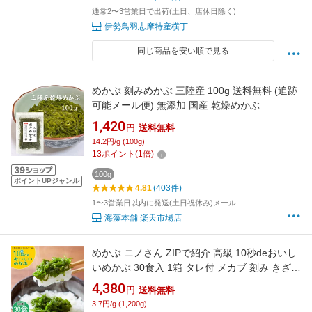
通常2〜3営業日で出荷(土日、店休日除く)
伊勢鳥羽志摩特産横丁
同じ商品を安い順で見る
めかぶ 刻みめかぶ 三陸産 100g 送料無料 (追跡
可能メール便) 無添加 国産 乾燥めかぶ
1,420
円
送料無料
14.2円/g (100g)
13
ポイント
(
1
倍)
100g
ポイントUPジャンル
4.81
(403件)
1〜3営業日以内に発送(土日祝休み)メール
海藻本舗 楽天市場店
めかぶ ニノさん ZIPで紹介 高級 10秒deおいし
いめかぶ 30食入 1箱 タレ付 メカブ 刻み きざみ
めかぶ 宮城 気仙沼 グルメ 国産 無添加 食品 冷
4,380
円
送料無料
凍 ネバネバ 海藻 ヘルシー 小腹すいた時 食べる
3.7円/g (1,200g)
もの 体にいい食べ物 手軽 三陸産 食材 ダイエッ