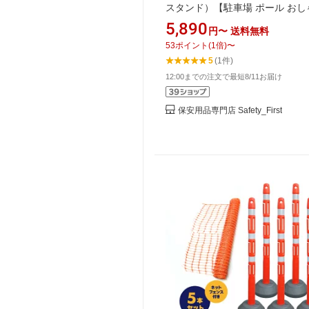
スタンド）【駐車場 ポール おし
駐車禁止 立入禁止 駐車場 フェン
5,890
円〜
送料無料
ェーンポール プラチェーン 車止
53
ポイント
(
1
倍)
〜
車場 仕切り 駐車場 看板】
5
(1件)
12:00までの注文で最短8/11お届け
保安用品専門店 Safety_First