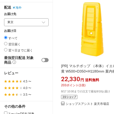
配送
海外
お届け先
お届け日
すべて
翌日届く
翌々日までに届く
最強翌日配送 対象
商品
[PR]
マルチポップ （本体）イエ
黄 W500×D350×H1180mm 案内
レビュー
ードサイン 駐車場サイン スタン
22,330
円
送料無料
4.5 〜
板 ガレージ 駐車場 パーキング 
203
ポイント
(
1
倍)
両面 片面 屋外 樹脂製 大型 面板
4.0 〜
8/17 10:00までの注文で最短8/18お届け
3.5 〜
ショップスアシスト 楽天市場店
その他の条件
スーパーDEAL対象