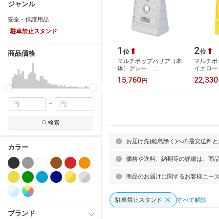
ジャンル
安全・保護用品
駐車禁止スタンド
1
2
位
位
商品価格
マルチポップバリア（本
マルチポ
体）グレー
イエロー
W450×D280×H680mm
W500×D
15,760
22,330
円
駐車場サイン ロードサ
案内板 
イン 案内板 スタンド
車場サイ
看…
板…
~
検索
お届け先(離島除く)への最安送料
カラー
価格や送料、納期等の詳細は、商
商品のお届けに関するお客様ニー
駐車禁止スタンド
すべて解除
ブランド