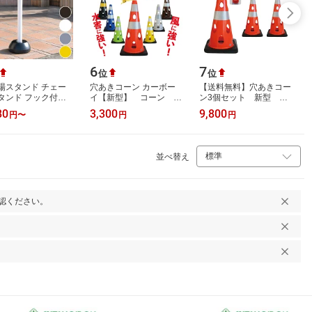
6
7
位
位
場スタンド チェー
穴あきコーン カーボー
【送料無料】穴あきコー
タンド フック付き
イ【新型】 コーン セ
ン3個セット 新型 警
駐車対策 （ 駐車場
ーフティコーン 重量コ
告灯対応 カーボーイ
80
3,300
9,800
円
〜
円
円
ル 駐車禁止 立入禁
ーン ロードコーン 工
コーン セーフティコー
フェン…
事用コーン…
ン 重量コ…
並べ替え
認ください。