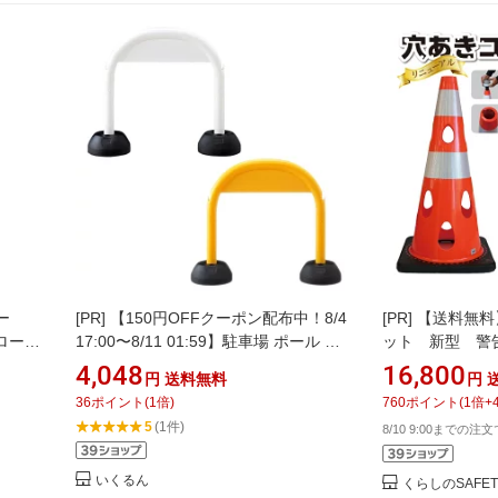
ー
[PR]
【150円OFFクーポン配布中！8/4
[PR]
【送料無料
 ロード
17:00〜8/11 01:59】駐車場 ポール ア
ット 新型 警
板 ガ
ーチスタンド 白 黄 ミツギロン
イ コーン セ
4,048
16,800
円
送料無料
円
 両面
コーン ロード
36
ポイント
(
1
倍)
760
ポイント
(
1
倍+
ン 三角コーン
5
(1件)
8/10 9:00までの注
ン CHRK70
止 誘導ウェー
いくるん
くらしのSAFE