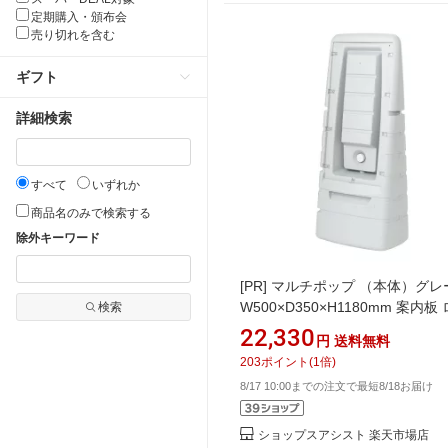
定期購入・頒布会
売り切れを含む
ギフト
詳細検索
すべて
いずれか
商品名のみで検索する
除外キーワード
[PR]
マルチポップ （本体）グレ
W500×D350×H1180mm 案内板
検索
サイン 駐車場サイン スタンド看
22,330
円
送料無料
レージ 駐車場 パーキング 注水式
203
ポイント
(
1
倍)
片面 屋外 樹脂製 大型 面板別売
8/17 10:00までの注文で最短8/18お届け
ショップスアシスト 楽天市場店