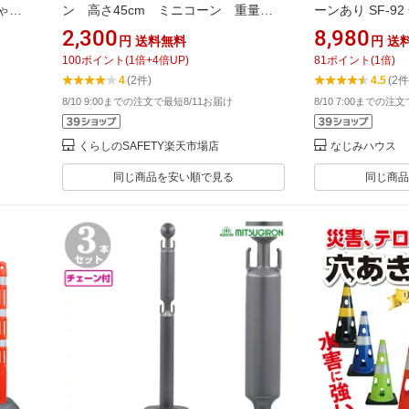
ゃれ
ン 高さ45cm ミニコーン 重量コ
ーンあり SF-92
ス チ
ーン ロードコーン 工事用コーン
2,300
8,980
円
送料無料
円
送
め 駐
三角コーン PVCコーン パイロン
100
ポイント
(
1
倍+
4
倍UP)
81
ポイント
(
1
倍)
CHR-450 駐車禁止 スポーツ 駐車
4
(2件)
4.5
(2件
場 イベント 工事現場 ウェート一
8/10 9:00までの注文で最短8/11お届け
8/10 7:00までの注
体型
くらしのSAFETY楽天市場店
なじみハウス
同じ商品を安い順で見る
同じ商品