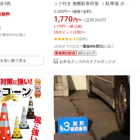
 全3色
ック付き 無断駐車対策 （ 駐車場 ポー
ル 駐車禁止 立入禁止 フェンス スタン
2,160円〜 (価格+送料)
料無料
ド 屋外 屋内 敷地内 駐禁 進入禁止 立
1,770
円〜
+送料390円
ち入り禁止 車止め パーキング 仕切り
1,770円～/個 (1個)
)
無断 迷惑駐車 置く だけ ゲート ）
16
ポイント
(
1
倍)
〜
文で最短8/14お届け
【3980円以上送料無料】
4.5
(8件)
12:00までの注文で
最短8/8(翌日)
お届け
を安い順で見る
お弁当グッズのカラフルボックス