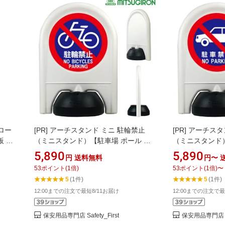
ロー
[PR]
アーチスタンド ミニ 駐輪禁止
[PR]
アーチスタ
板 ロ
（ミニスタンド）【駐車場 ポール お
（ミニスタンド）
ド看
しゃれ 駐車禁止 立入禁止 駐車場 フェ
しゃれ 駐車禁止
5,890
5,890
円
送料無料
円〜
注水式
ンス チェーンポール プラチェーン 車
ンス チェーンポ
53
ポイント
(
1
倍)
53
ポイント
(
1
倍)
〜
別売
止め 駐車場 仕切り 駐車場 看板】
止め 駐車場 仕
5
(1件)
5
(1件)
12:00までの注文で最短8/11お届け
12:00までの注文で最
保安用品専門店 Safety_First
保安用品専門店 Saf