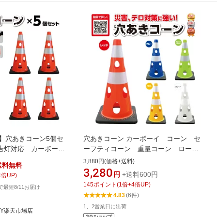
】穴あきコーン5個セ
穴あきコーン カーボーイ コーン セ
告灯対応 カーボー
ーフティコーン 重量コーン ロード
ーフティコーン 重量
コーン 工事用コーン 三角コーン
3,880円(価格+送料)
送料無料
コーン 工事用コー
PVCコーン パイロン CHR-700 駐
3,280
円
+送料600円
4
倍UP)
 PVCコーン パイロ
車禁止 進入禁止 駐車場 誘導 工
145
ポイント
(
1
倍+
4
倍UP)
文で最短8/11お届け
0 駐車禁止 進入禁
事現場 ウェート一体型
4.83
(6件)
ト一体型
1、2営業日に出荷
TY楽天市場店