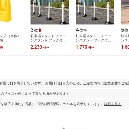
3
4
5
位
位
位
ップ （本体）
駐車場スタンド チェー
駐車場スタンド チェー
駐車
 黄
ンスタンド フック付き
ンスタンド フック付き
ンス
350×H1180mm
無断駐車対策 （ 駐車場
無断駐車対策 （ 駐車場
無断
2,230
1,770
1,6
円
円
〜
円
〜
ロードサイン 駐
ポール 駐車禁止 立入禁
ポール 駐車禁止 立入禁
ポー
ン スタンド看
止 フェン…
止 フェン…
止 
とお届け日を表示しています。 お届け日は目安のため、正確な情報は注文画面でご確
品のサイズや色によって異なる場合があります
ズを幅広く満たす商品に「最強翌日配送」ラベルを表示しています。
詳細を見る