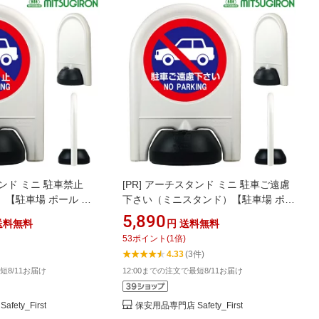
ンド ミニ 駐車禁止
[PR]
アーチスタンド ミニ 駐車ご遠慮
【駐車場 ポール お
下さい（ミニスタンド）【駐車場 ポー
 立入禁止 駐車場 フェ
ル おしゃれ 駐車禁止 立入禁止 駐車場
5,890
送料無料
円
送料無料
ール プラチェーン 車
フェンス チェーンポール プラチェー
53
ポイント
(
1
倍)
切り 駐車場 看板】
ン 車止め 駐車場 仕切り 駐車場 看板】
4.33
(3件)
短8/11お届け
12:00までの注文で最短8/11お届け
ety_First
保安用品専門店 Safety_First