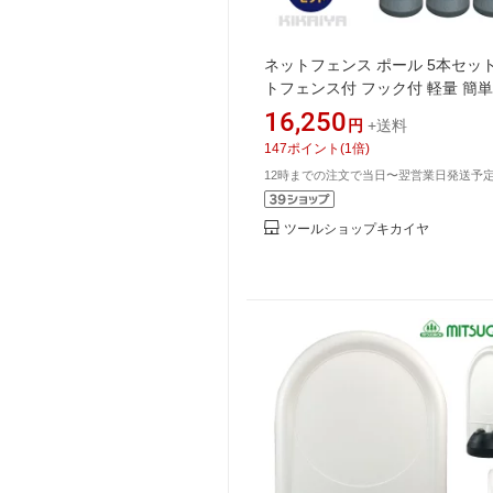
ネットフェンス ポール 5本セット
トフェンス付 フック付 軽量 簡
ポール ポスト 反射シート バリ
16,250
円
+送料
仕切 侵入防止 工事安全保安用品
147
ポイント
(
1
倍)
KIKAIYA
12時までの注文で当日〜翌営業日発送予
ツールショップキカイヤ