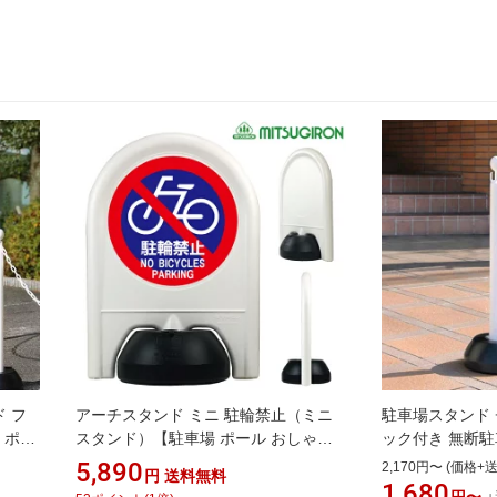
 フ
アーチスタンド ミニ 駐輪禁止（ミニ
駐車場スタンド 
 ポー
スタンド）【駐車場 ポール おしゃれ
ック付き 無断駐
スタン
駐車禁止 立入禁止 駐車場 フェンス チ
ル 駐車禁止 立
5,890
2,170円〜 (価格+
円
送料無料
止 立
ェーンポール プラチェーン 車止め 駐
ド 屋外 屋内 敷
1,680