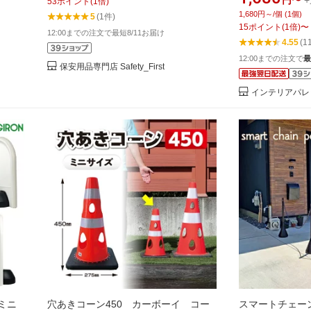
円〜
53
ポイント
(
1
倍)
仕切り
車場 仕切り 駐車場 看板】
ち入り禁止 車止
1,680円～/個 (1個)
5
(1件)
）
無断 迷惑駐車 置
15
ポイント
(
1
倍)
〜
12:00までの注文で最短8/11お届け
【39ショップ】
4.55
(1
12:00までの注文で
最
保安用品専門店 Safety_First
インテリアパレ
ミニ
穴あきコーン450 カーボーイ コー
スマートチェーン