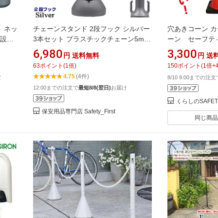
 ネッ
チェーンスタンド 2段フック シルバー
穴あきコーン 
単設置
3本セット プラスチックチェーン5m2
ーン セーフテ
ケード
本付【駐車場 ポール おしゃれ 駐車禁
ン ロードコー
6,980
3,300
円
送料無料
円
送
止 立入禁止 駐車場 フェンス チェーン
角コーン PV
63
ポイント
(
1
倍)
150
ポイント
(
1
倍+
ポール プラチェーン 車止め 駐車場 仕
CHRK-700
4.75
(4件)
定
8/10 9:00までの注
切り 可動式 ガレージ 車庫 店舗 工場
車場 誘導 工
12:00までの注文で
最短8/8(翌日)
お届け
ガーデン】
型
くらしのSAFE
保安用品専門店 Safety_First
同じ商品