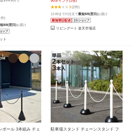
+送料490円
90
ポイント
(
1
倍)
め パーキング 仕切り
ーテーション ポールパーテーション
3
(2件)
く だけ ゲート ）
パーテーション 反射シール付 チェー
12:00までの注文で
最短8/8(翌日)
お届け
ン入 3本 ）
1件)
短8/8(翌日)
お届け
リビングート 楽天市場店
ット
ポール 3本組み チェ
駐車場スタンド チェーンスタンド フ