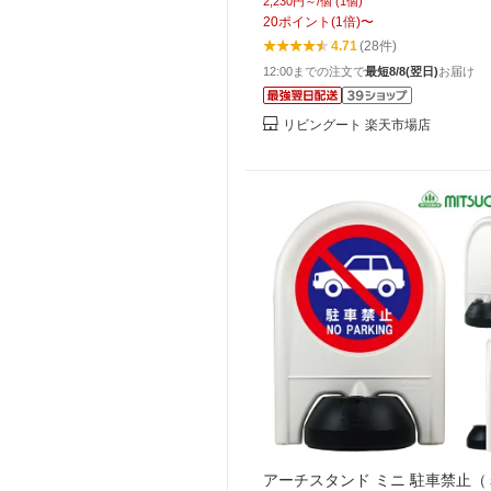
2,230円～/個 (1個)
ち入り禁止 車止め パーキング 
20
ポイント
(
1
倍)
〜
無断 迷惑駐車 置く だけ ゲート 
4.71
(28件)
12:00までの注文で
最短8/8(翌日)
お届け
リビングート 楽天市場店
アーチスタンド ミニ 駐車禁止（