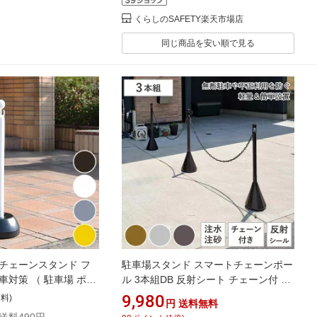
くらしのSAFETY楽天市場店
同じ商品を安い順で見る
チェーンスタンド フ
駐車場スタンド スマートチェーンポー
車対策 （ 駐車場 ポー
ル 3本組DB 反射シート チェーン付 （
入禁止 フェンス スタン
チェーンポール プラスチック製 ガイ
9,980
送料)
円
送料無料
地内 駐禁 進入禁止 立
ドポール ポールスタンド チェーンパ