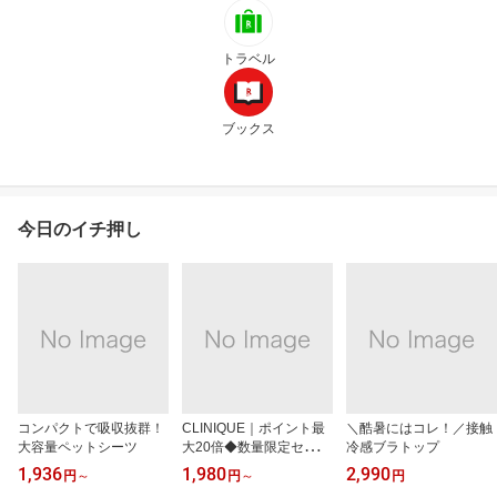
トラベル
ブックス
今日のイチ押し
コンパクトで吸収抜群！
CLINIQUE｜ポイント最
＼酷暑にはコレ！／接触
大容量ペットシーツ
大20倍◆数量限定セット
冷感ブラトップ
も
1,936
1,980
2,990
円
～
円
～
円