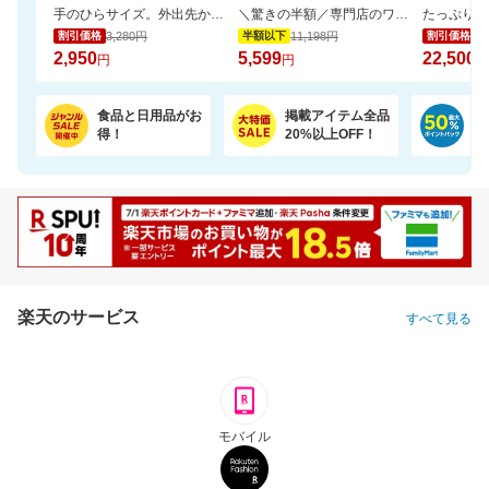
手のひらサイズ。外出先からスマホで家族やペットを見守れるカメラ WTW-W3
＼驚きの半額／専門店のワンランク上の芳醇な香りと深いコクの金と銀の濃い味珈琲福袋
3,280円
11,198円
25
割引価格
半額以下
割引価格
2,950
5,599
22,500
円
円
円
食品と日用品がお
掲載アイテム全品
日
得！
20%以上OFF！
ポ
楽天のサービス
すべて見る
モバイル