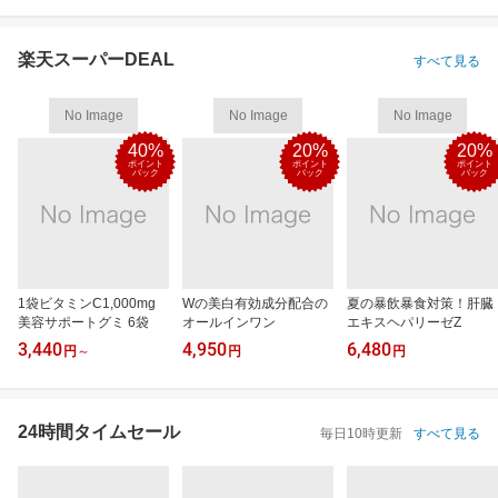
楽天スーパーDEAL
すべて見る
No Image
No Image
No Image
40%
20%
20%
ポイント
ポイント
ポイント
バック
バック
バック
1袋ビタミンC1,000mg
Wの美白有効成分配合の
夏の暴飲暴食対策！肝臓
美容サポートグミ 6袋
オールインワン
エキスヘパリーゼZ
3,440
4,950
6,480
円
～
円
円
24時間タイムセール
毎日10時更新
すべて見る