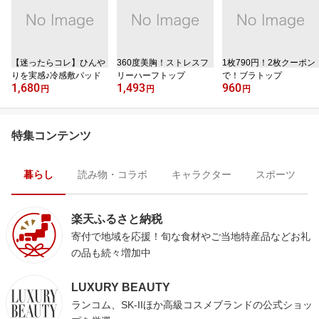
【迷ったらコレ】ひんや
360度美胸！ストレスフ
1枚790円！2枚クーポン
りを実感♪冷感敷パッド
リーハーフトップ
で！ブラトップ
1,680
1,493
960
円
円
円
特集コンテンツ
暮らし
読み物・コラボ
キャラクター
スポーツ
楽天ふるさと納税
寄付で地域を応援！旬な食材やご当地特産品などお礼
の品も続々増加中
LUXURY BEAUTY
ランコム、SK-IIほか高級コスメブランドの公式ショッ