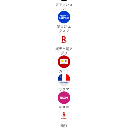
ファッショ
ン
楽天24エ
クスプ
楽天市場ア
プリ
カード
ラクマ
ROOM
銀行