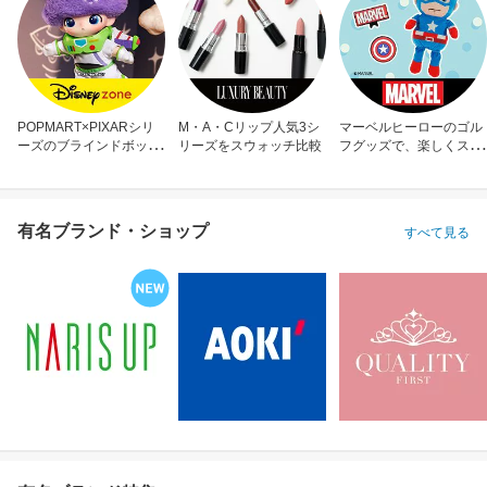
POPMART×PIXARシリ
M・A・Cリップ人気3シ
マーベルヒーローのゴル
ーズのブラインドボック
リーズをスウォッチ比較
フグッズで、楽しくスコ
ス
アアップ！
有名ブランド・ショップ
すべて見る