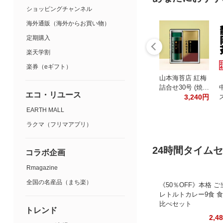
ショッピングチャンネル
海外通販（海外からお買い物）
定期購入
楽天学割
楽券（eギフト）
山本海苔店 紅梅
詰合せ30号 (焼…
エコ・リユース
3,240円
EARTH MALL
ラクマ（フリマアプリ）
24時間タイム
コラボ企画
Rmagazine
全国の名産品（まち楽）
《50％OFF》本格 ご
レトルトカレー9食 
比べセット
トレンド
2,4