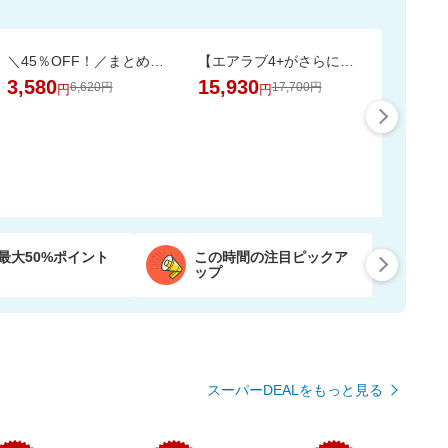
＼45％OFF！／まとめ買いに！ペーパータオル 5パック×6個セット
【エアラブ4+がさらにお得に！数量限定でポーチプレゼントも】エアラブ5/4+ 2個セット
3,580
15,930
6,620円
17,700円
円
円
最大50%ポイント
この時間の注目ピックア
ップ
スーパーDEALをもっと見る