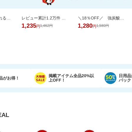
SNSで話題！めくれる小物ポーチ★本のようにパラパラめくれて、見やすく整理収納♪
レビュー累計1.2万件 無香料の国産エプソムソルト入浴剤で汗ばむ肌もすっきり
＼18％OFF／ 強炭酸水 500ml×24本 富士山の天然水使用！ラベルレスでゴミ捨ても楽
1,235
1,280
1,462円
1,580円
円
円
掲載アイテム全品20%以
日用品
品がお得！
上OFF！
バック
AL