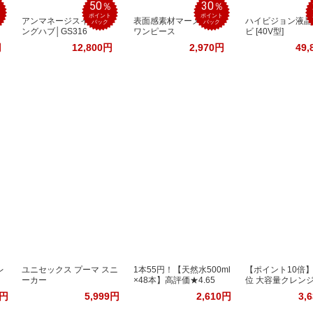
50
30
％
％
％
ポイント
ポイント
アンマネージスイッチ
表面感素材マーメイド
ハイビジョン液晶
バック
バック
ングハブ│GS316
ワンピース
ビ [40V型]
円
12,800円
2,970円
49,
レ
ユニセックス プーマ スニ
1本55円！【天然水500ml
【ポイント10倍】
ーカー
×48本】高評価★4.65
位 大容量クレン
2円
5,999円
2,610円
3,