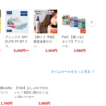
アシックス SKY
【神トク 半額】
P&G 【選べる2
ELITE FF MT 3
髪質改善サロ
タイプ】アリエ
ス…
ン…
ール…
〜
9,200円〜
2,304円
3,980円
タイムセールをもっと見る
coolify
【Yoki】おしゃれでかわ
パンツ
いい！絶対に焼けたくな
いUVパーカー
1,760円
3,080円