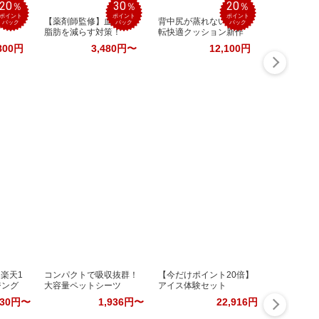
20
30
20
％
％
％
ポイント
ポイント
ポイント
テレ
【薬剤師監修】血糖値×
背中尻が蒸れない！運
バック
バック
バック
脂肪を減らす対策！
転快適クッション新作
800円
3,480円〜
12,100円
楽天1
コンパクトで吸収抜群！
【今だけポイント20倍】
ジング
大容量ペットシーツ
アイス体験セット
630円〜
1,936円〜
22,916円