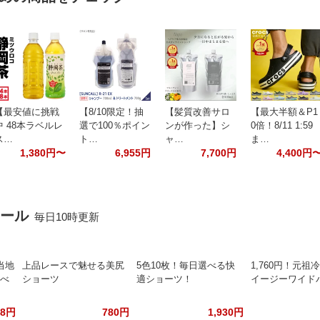
【最安値に挑戦
【8/10限定！抽
【髪質改善サロ
【最大半額＆P1
中 48本ラベルレ
選で100％ポイン
ンが作った】シ
0倍！8/11 1:59
ス…
ト…
ャ…
ま…
1,380円〜
6,955円
7,700円
4,400円
セール
毎日10時更新
当地
上品レースで魅せる美尻
5色10枚！毎日選べる快
1,760円！元祖冷感
食べ
ショーツ
適ショーツ！
イージーワイド
88円
780円
1,930円