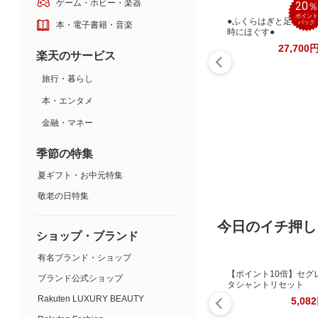
ゲーム・ホビー・楽器
20
ポイント
●ふくらはぎと足裏を同
バック
本・電子書籍・音楽
時にほぐす●
27,700
楽天のサービス
旅行・暮らし
本・エンタメ
金融・マネー
季節の特集
夏ギフト・お中元特集
敬老の日特集
今日のイチ押し
ショップ・ブランド
有名ブランド・ショップ
【ポイント10倍】セグ
ブランド公式ショップ
タシャントリセット
Rakuten LUXURY BEAUTY
5,08